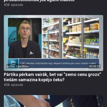
408. epizode
pirms 1 nedēļas
00:03:37
Pārtiku pērkam vairāk, bet vai “zemo cenu grozs”
tiešām samazina kopējo čeku?
408. epizode