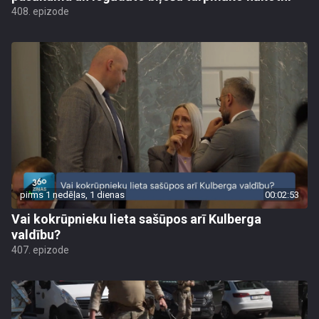
408. epizode
pirms 1 nedēļas, 1 dienas
00:02:53
Vai kokrūpnieku lieta sašūpos arī Kulberga
valdību?
407. epizode