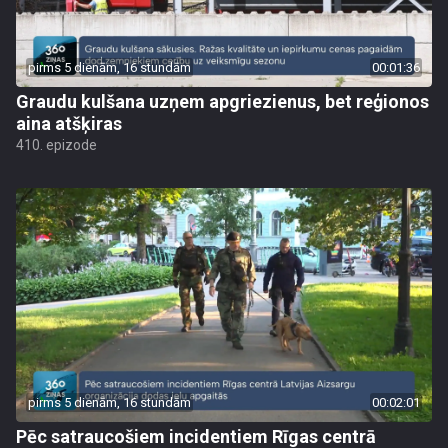
pirms 5 dienām, 16 stundām
00:01:36
Graudu kulšana uzņem apgriezienus, bet reģionos
aina atšķiras
410. epizode
pirms 5 dienām, 16 stundām
00:02:01
Pēc satraucošiem incidentiem Rīgas centrā