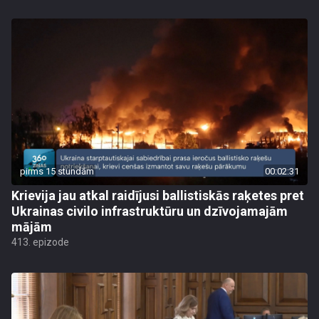
pirms 15 stundām
00:02:31
Krievija jau atkal raidījusi ballistiskās raķetes pret
Ukrainas civilo infrastruktūru un dzīvojamajām
mājām
413. epizode