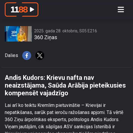
Andis Kudors: Krievu nafta nav
neaizstājama, Saūda Arābija
pieteikusies kompensēt vajadzīgo
2025. gada 28. oktobris, S05 E216
360 Ziņas
Dalies
Andis Kudors: Krievu nafta nav
neaizstājama, Saūda Arābija pieteikusies
kompensēt vajadzīgo
Lai arī ko teiktu Kremlim pietuvinātie – Krievijai ir
nepatikšanas, sarūk pat ieroču ražošanas apjomi. Tā vērtē
360 Ziņu ārpolitikas eksperts, politologs Andis Kudors.
Viņam jautājām, cik sāpīgas ASV sankcijas īstenībā ir