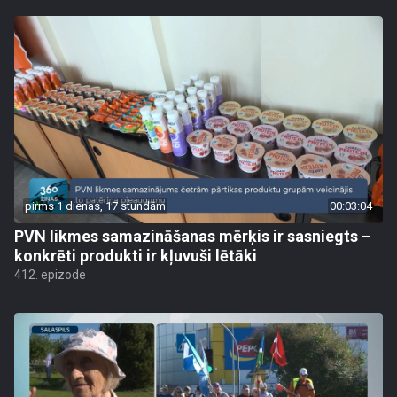
pirms 1 dienas, 17 stundām
00:03:04
PVN likmes samazināšanas mērķis ir sasniegts –
konkrēti produkti ir kļuvuši lētāki
412. epizode