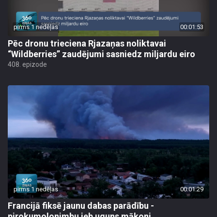
pirms 1 nedēļas
00:01:53
Pēc dronu trieciena Rjazaņas noliktavai
“Wildberries” zaudējumi sasniedz miljardu eiro
408. epizode
pirms 1 nedēļas
00:01:29
Francijā fiksē jaunu dabas parādību -
pirokumolonimbu jeb uguns mākoni