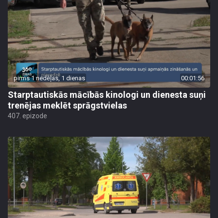
pirms 1 nedēļas, 1 dienas
00:01:56
Starptautiskās mācībās kinologi un dienesta suņi
trenējas meklēt sprāgstvielas
407. epizode