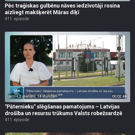
Pēc traģiskas gulbēnu nāves iedzīvotāji rosina
aizliegt makšķerēt Māras dīķī
411. epizode
pirms 2 dienām, 14 stundām
00:02:44
"Pāternieku" slēgšanas pamatojums – Latvijas
drošība un resursu trūkums Valsts robežsardzē
411. epizode