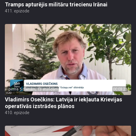
Tramps apturējis militāru triecienu Irānai
411. epizode
pirms 5 dienām, 13 stundām
00:03:23
Vladimirs Osečkins: Latvija ir iekļauta Krievijas
operatīvās izstrādes plānos
410. epizode