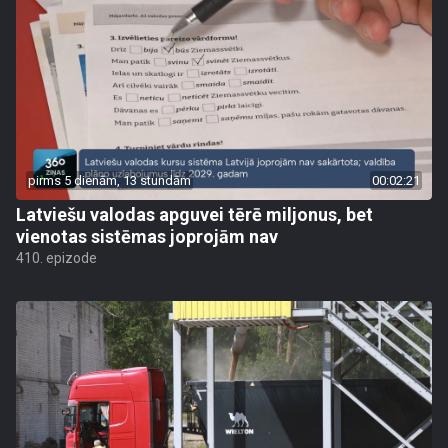
pirms 5 dienām, 13 stundām
00:02:21
Latviešu valodas apguvei tērē miljonus, bet
vienotas sistēmas joprojām nav
410. epizode