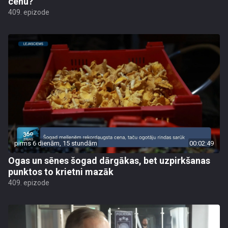
cenu?
409. epizode
pirms 6 dienām, 15 stundām
00:02:49
Ogas un sēnes šogad dārgākas, bet uzpirkšanas
punktos to krietni mazāk
409. epizode