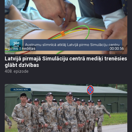
pirms 1 nedēļas
00:00:56
Latvijā pirmajā Simulāciju centrā mediķi trenēsies
glābt dzīvības
408. epizode