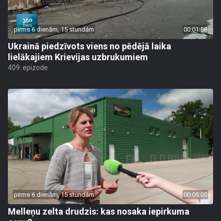
pirms 6 dienām, 15 stundām
00:01:58
Ukrainā piedzīvots viens no pēdējā laika
lielākajiem Krievijas uzbrukumiem
409. epizode
pirms 6 dienām, 15 stundām
00:05:05
Melleņu zelta drudzis: kas nosaka iepirkuma