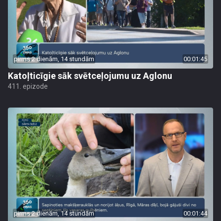
pirms 2 dienām, 14 stundām
00:01:45
Katoļticīgie sāk svētceļojumu uz Aglonu
411. epizode
pirms 2 dienām, 14 stundām
00:01:44