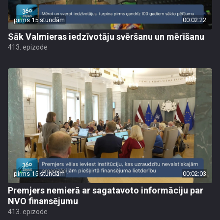
pirms 15 stundām
00:02:22
Sāk Valmieras iedzīvotāju svēršanu un mērīšanu
413. epizode
pirms 15 stundām
00:02:03
Premjers nemierā ar sagatavoto informāciju par
NVO finansējumu
413. epizode