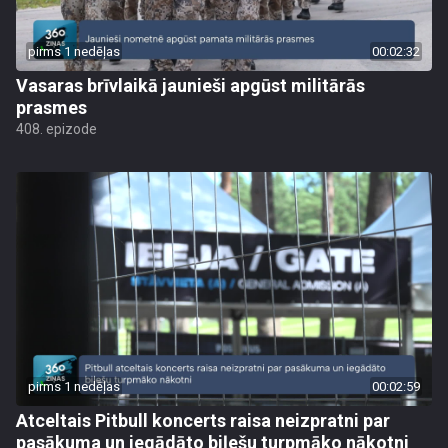
pirms 1 nedēļas
00:02:32
Vasaras brīvlaikā jaunieši apgūst militārās
prasmes
408. epizode
pirms 1 nedēļas
00:02:59
Atceltais Pitbull koncerts raisa neizpratni par
pasākuma un iegādāto biļešu turpmāko nākotni