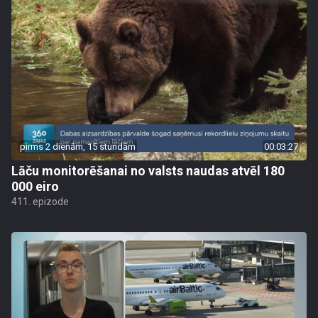
pirms 2 dienām, 15 stundām
00:03:27
Lāču monitorēšanai no valsts naudas atvēl 180
000 eiro
411. epizode