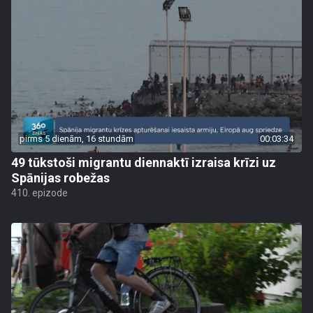
pirms 5 dienām, 16 stundām
00:03:34
49 tūkstoši migrantu diennaktī izraisa krīzi uz
Spānijas robežas
410. epizode