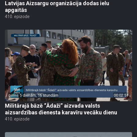
Latvijas Aizsargu organizācija dodas ielu
apgaitās
410. epizode
pirms 5 dienām, 16 stundām
00:02:51
Militārajā bāzē “Ādaži” aizvada valsts
aizsardzības dienesta karavīru vecāku dienu
410. epizode