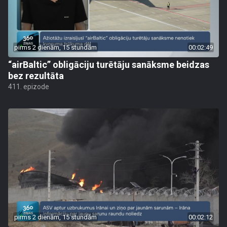
pirms 2 dienām, 15 stundām
00:02:49
“airBaltic” obligāciju turētāju sanāksme beidzas
bez rezultāta
411. epizode
pirms 2 dienām, 15 stundām
00:02:12