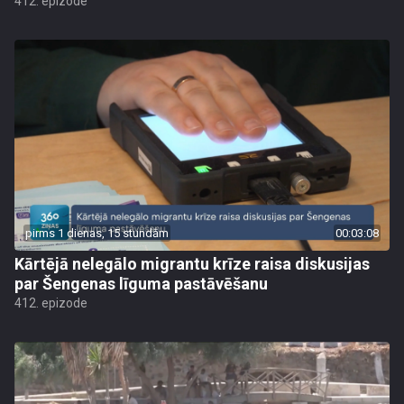
412. epizode
pirms 1 dienas, 15 stundām
00:03:08
Kārtējā nelegālo migrantu krīze raisa diskusijas
par Šengenas līguma pastāvēšanu
412. epizode