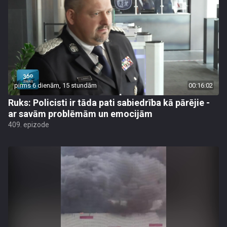
pirms 6 dienām, 15 stundām
00:16:02
Ruks: Policisti ir tāda pati sabiedrība kā pārējie -
ar savām problēmām un emocijām
409. epizode