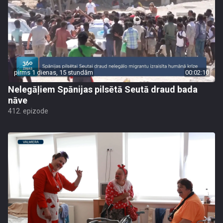
pirms 1 dienas, 15 stundām
00:02:10
Nelegāļiem Spānijas pilsētā Seutā draud bada
nāve
412. epizode