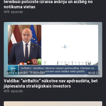
Iereibusi policiste izraisa avāriju un aizbēg no
notikuma vietas
409. epizode
pirms 6 dienām, 15 stundām
00:02:27
Valdība: “airBaltic” nākotne nav apdraudēta, bet
jāpiesaista stratēģiskais investors
409. epizode