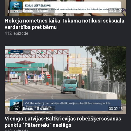
pirms 1 dienas, 13 stundām
00:01:02
Hokeja nometnes laikā Tukumā notikusi seksuāla
vardarbība pret bērnu
412. epizode
pirms 1 dienas, 15 stundām
00:02:13
Vienīgo Latvijas-Baltkrievijas robežšķērsošanas
punktu “Pāternieki” neslēgs