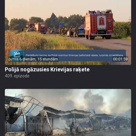
pirms 6 dienām, 15 stundām
00:01:59
Polijā nogāzusies Krievijas raķete
409. epizode