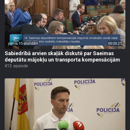
pirms 15 stundām
00:03:21
Sabiedrībā arvien skaļāk diskutē par Saeimas
deputātu mājokļu un transporta kompensācijām
413. epizode