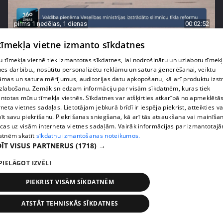
pirms 1 nedēļas, 1 dienas
00:02:52
Pēc asām debatēm valdība apstiprina slimnīcu
 tīmekļa vietne izmanto sīkdatnes
reformu
 tīmekļa vietnē tiek izmantotas sīkdatnes, lai nodrošinātu un uzlabotu tīmek
407. epizode
nes darbību., nosūtītu personalizētu reklāmu un satura ģenerēšanai, veiktu
āmas un satura mērījumus, auditorijas datu apkopošanu, kā arī produktu izst
zlabošanu. Zemāk sniedzam informāciju par visām sīkdatnēm, kuras tiek
ntotas mūsu tīmekļa vietnēs. Sīkdatnes var atšķirties atkarībā no apmeklētā
rneta vietnes sadaļas. Lietotājam jebkurā brīdī ir iespēja piekrist, atteikties va
īt savu piekrišanu. Piekrišanas sniegšana, kā arī tās atsaukšana vai mainīša
ecas uz visām interneta vietnes sadaļām. Vairāk informācijas par izmantotaj
atnēm skatīt
sīkdatņu izmantošanas noteikumos.
ĪT VISUS PARTNERUS
(1718) →
PIELĀGOT IZVĒLI
PIEKRIST VISĀM SĪKDATNĒM
pirms 1 nedēļas, 1 dienas
00:02:47
ATSTĀT TEHNISKĀS SĪKDATNES
Barkavā sākas kapelmeistaru mācības, lai nodotu
tautas muzicēšanas prasmes nākamajām