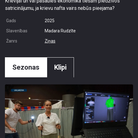
Krievijai un vai pasaules ekonomika tiešām piedzīvos
satricinājumu, ja krievu nafta vairs nebūs pieejama?
Gads
2025
Slavenības
Madara Rudzīte
Žanrs
Ziņas
Sezonas
Klipi