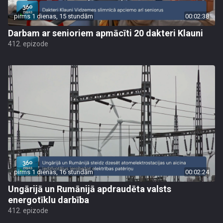
pirms 1 dienas, 15 stundām
00:02:38
Darbam ar senioriem apmācīti 20 dakteri Klauni
412. epizode
pirms 1 dienas, 16 stundām
00:02:24
Ungārijā un Rumānijā apdraudēta valsts
energotīklu darbība
412. epizode