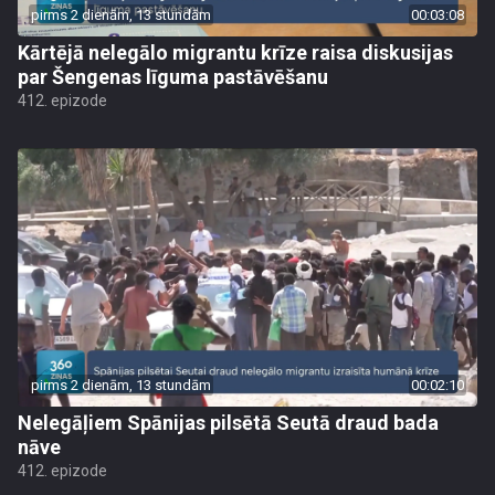
pirms 2 dienām, 13 stundām
00:03:08
Kārtējā nelegālo migrantu krīze raisa diskusijas
par Šengenas līguma pastāvēšanu
412. epizode
pirms 2 dienām, 13 stundām
00:02:10
Nelegāļiem Spānijas pilsētā Seutā draud bada
nāve
412. epizode