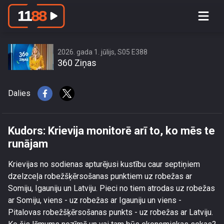
Kudors: Krievija monitorē arī to, ko
mēs te runājam
2026. gada 1. jūlijs, S05 E388
360 Ziņas
Dalies
Kudors: Krievija monitorē arī to, ko mēs te
runājam
Krievijas no sodienas apturējusi kustību caur septiņiem
dzelzceļa robežšķērsošanas punktiem uz robežas ar
Somiju, Igauniju un Latviju. Pieci no tiem atrodas uz robežas
ar Somiju, viens - uz robežas ar Igauniju un viens -
Pitalovas robežšķērsošanas punkts - uz robežas ar Latviju.