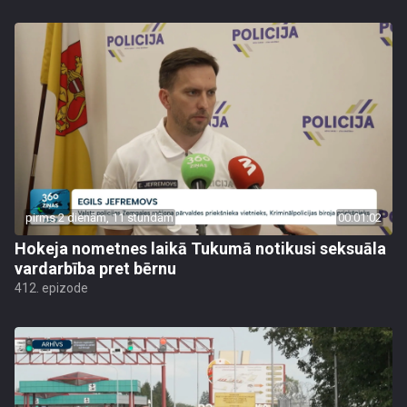
pirms 2 dienām, 11 stundām
00:01:02
Hokeja nometnes laikā Tukumā notikusi seksuāla
vardarbība pret bērnu
412. epizode