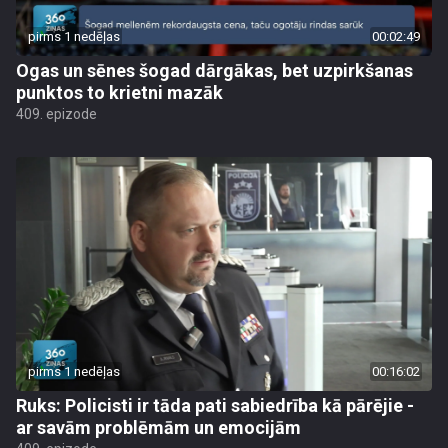
pirms 1 nedēļas
00:02:49
Ogas un sēnes šogad dārgākas, bet uzpirkšanas
punktos to krietni mazāk
409. epizode
pirms 1 nedēļas
00:16:02
Ruks: Policisti ir tāda pati sabiedrība kā pārējie -
ar savām problēmām un emocijām