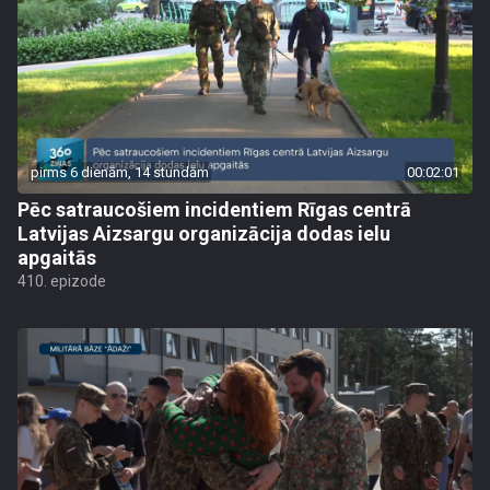
pirms 6 dienām, 14 stundām
00:02:01
Pēc satraucošiem incidentiem Rīgas centrā
Latvijas Aizsargu organizācija dodas ielu
apgaitās
410. epizode