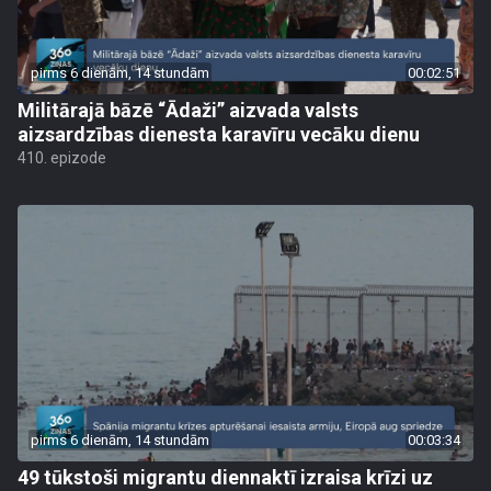
pirms 6 dienām, 14 stundām
00:02:51
Militārajā bāzē “Ādaži” aizvada valsts
aizsardzības dienesta karavīru vecāku dienu
410. epizode
pirms 6 dienām, 14 stundām
00:03:34
49 tūkstoši migrantu diennaktī izraisa krīzi uz