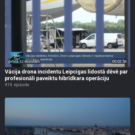
pirms 12 stundām
00:02:56
Vācija drona incidentu Leipcigas lidostā dēvē par
profesionāli paveiktu hibrīdkara operāciju
414. epizode