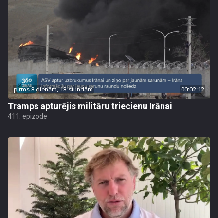
pirms 3 dienām, 13 stundām
00:02:12
Tramps apturējis militāru triecienu Irānai
411. epizode