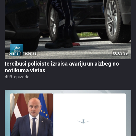
pirms 1 nedēļas
00:03:39
Iereibusi policiste izraisa avāriju un aizbēg no
notikuma vietas
409. epizode