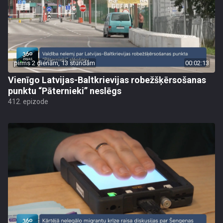
pirms 2 dienām, 13 stundām
00:02:13
Vienīgo Latvijas-Baltkrievijas robežšķērsošanas
punktu “Pāternieki” neslēgs
412. epizode