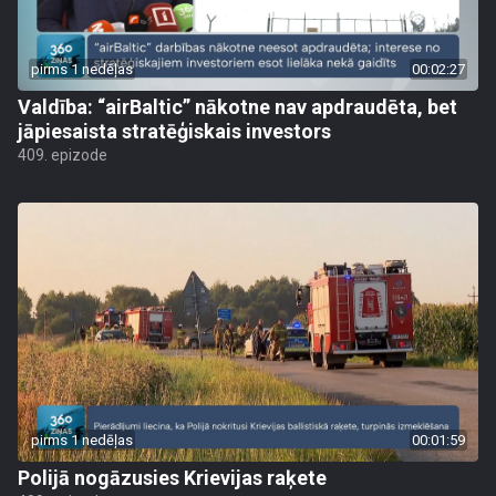
pirms 1 nedēļas
00:02:27
Valdība: “airBaltic” nākotne nav apdraudēta, bet
jāpiesaista stratēģiskais investors
409. epizode
pirms 1 nedēļas
00:01:59
Polijā nogāzusies Krievijas raķete