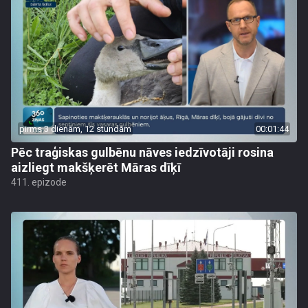
pirms 3 dienām, 12 stundām
00:01:44
Pēc traģiskas gulbēnu nāves iedzīvotāji rosina
aizliegt makšķerēt Māras dīķī
411. epizode