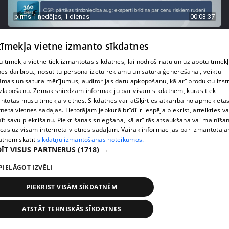
pirms 1 nedēļas, 1 dienas
00:03:37
Pārtiku pērkam vairāk, bet vai “zemo cenu grozs”
 tīmekļa vietne izmanto sīkdatnes
tiešām samazina kopējo čeku?
408. epizode
 tīmekļa vietnē tiek izmantotas sīkdatnes, lai nodrošinātu un uzlabotu tīmek
nes darbību., nosūtītu personalizētu reklāmu un satura ģenerēšanai, veiktu
āmas un satura mērījumus, auditorijas datu apkopošanu, kā arī produktu izst
zlabošanu. Zemāk sniedzam informāciju par visām sīkdatnēm, kuras tiek
ntotas mūsu tīmekļa vietnēs. Sīkdatnes var atšķirties atkarībā no apmeklētā
rneta vietnes sadaļas. Lietotājam jebkurā brīdī ir iespēja piekrist, atteikties va
īt savu piekrišanu. Piekrišanas sniegšana, kā arī tās atsaukšana vai mainīša
ecas uz visām interneta vietnes sadaļām. Vairāk informācijas par izmantotaj
atnēm skatīt
sīkdatņu izmantošanas noteikumos.
ĪT VISUS PARTNERUS
(1718) →
PIELĀGOT IZVĒLI
PIEKRIST VISĀM SĪKDATNĒM
pirms 1 nedēļas, 1 dienas
00:00:56
Latvijā pirmajā Simulāciju centrā mediķi trenēsies
ATSTĀT TEHNISKĀS SĪKDATNES
glābt dzīvības
408. epizode