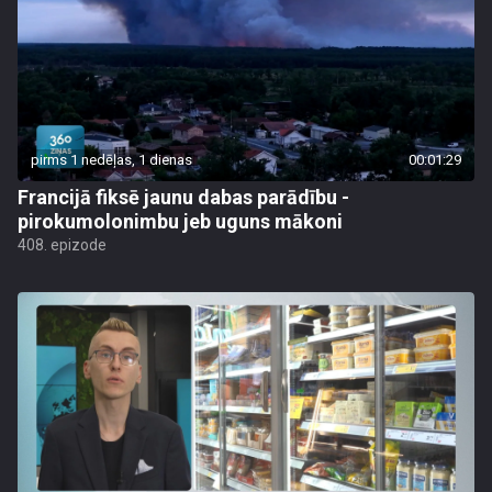
pirms 1 nedēļas, 1 dienas
00:01:29
Francijā fiksē jaunu dabas parādību -
pirokumolonimbu jeb uguns mākoni
408. epizode