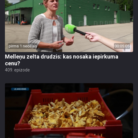
pirms 1 nedēļas
00:05:05
Melleņu zelta drudzis: kas nosaka iepirkuma
cenu?
409. epizode