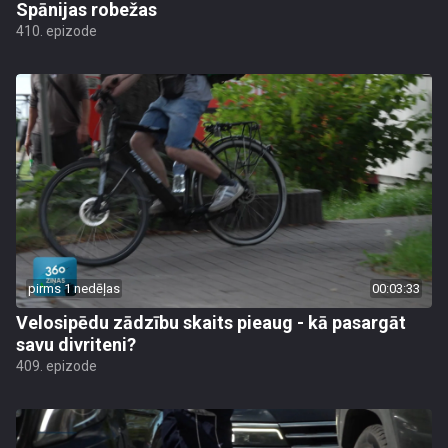
Spānijas robežas
410. epizode
pirms 1 nedēļas
00:03:33
Velosipēdu zādzību skaits pieaug - kā pasargāt
savu divriteni?
409. epizode