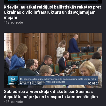
Krievija jau atkal raidījusi ballistiskās raķetes pret
Ukrainas civilo infrastruktūru un dzīvojamajām
mājām
413. epizode
pirms 1 dienas, 13 stundām
00:03:21
Sabiedrībā arvien skaļāk diskutē par Saeimas
deputātu mājokļu un transporta kompensācijām
413. epizode