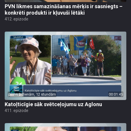
PVN likmes samazināšanas mērķis ir sasniegts –
konkrēti produkti ir kļuvuši lētāki
412. epizode
pirms 3 dienām, 12 stundām
00:01:45
Katoļticīgie sāk svētceļojumu uz Aglonu
411. epizode