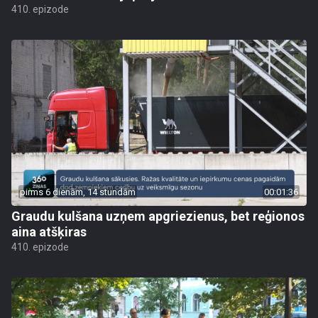
410. epizode
pirms 6 dienām, 14 stundām
00:01:36
Graudu kulšana uzņem apgriezienus, bet reģionos
aina atšķiras
410. epizode