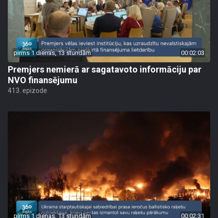
pirms 1 dienas, 13 stundām
00:02:03
Premjers nemierā ar sagatavoto informāciju par
NVO finansējumu
413. epizode
pirms 1 dienas, 13 stundām
00:02:31