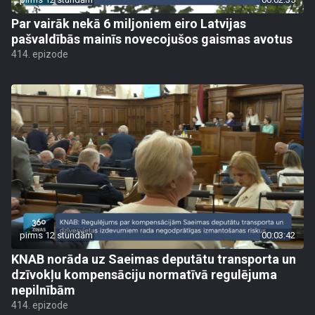
Par vairāk nekā 6 miljoniem eiro Latvijas
pašvaldībās mainīs novecojušos gaismas avotus
414. epizode
pirms 12 stundām
00:03:42
KNAB norāda uz Saeimas deputātu transporta un
dzīvokļu kompensāciju normatīvā regulējuma
nepilnībām
414. epizode