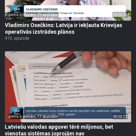
pirms 6 dienām, 11 stundām
00:03:23
Vladimirs Osečkins: Latvija ir iekļauta Krievijas
operatīvās izstrādes plānos
410. epizode
pirms 6 dienām, 11 stundām
00:02:21
Latviešu valodas apguvei tērē miljonus, bet
vienotas sistēmas joprojām nav