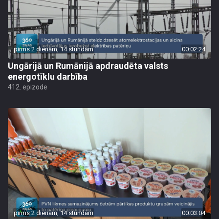
pirms 2 dienām, 14 stundām
00:02:24
Ungārijā un Rumānijā apdraudēta valsts
energotīklu darbība
412. epizode
pirms 2 dienām, 14 stundām
00:03:04