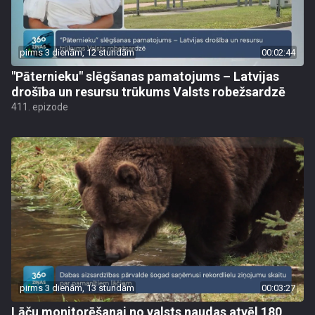
pirms 3 dienām, 12 stundām
00:02:44
"Pāternieku" slēgšanas pamatojums – Latvijas
drošība un resursu trūkums Valsts robežsardzē
411. epizode
pirms 3 dienām, 13 stundām
00:03:27
Lāču monitorēšanai no valsts naudas atvēl 180