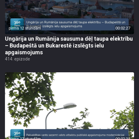
pirms 12 stundām
00:02:27
Ungārija un Rumānija sausuma dēļ taupa elektrību
– Budapeštā un Bukarestē izslēgts ielu
apgaismojums
414. epizode
pirms 12 stundām
00:02:35