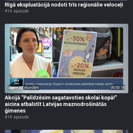
Rīgā ekspluatācijā nodoti trīs reģionālie veloceļi
414. epizode
pirms 11 stundām
00:03:16
Akcijā “Palīdzēsim sagatavoties skolai kopā!”
aicina atbalstīt Latvijas maznodrošinātās
ģimenes
414. epizode