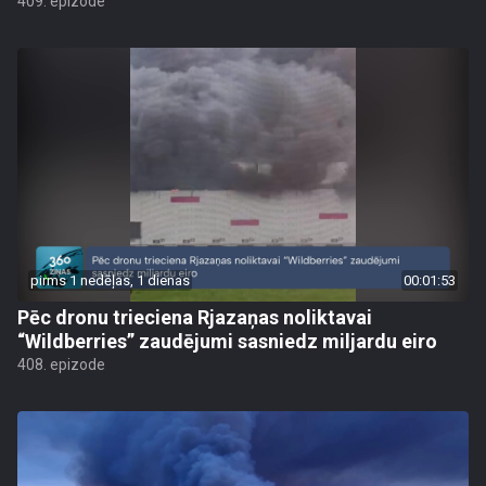
409. epizode
pirms 1 nedēļas, 1 dienas
00:01:53
Pēc dronu trieciena Rjazaņas noliktavai
“Wildberries” zaudējumi sasniedz miljardu eiro
408. epizode