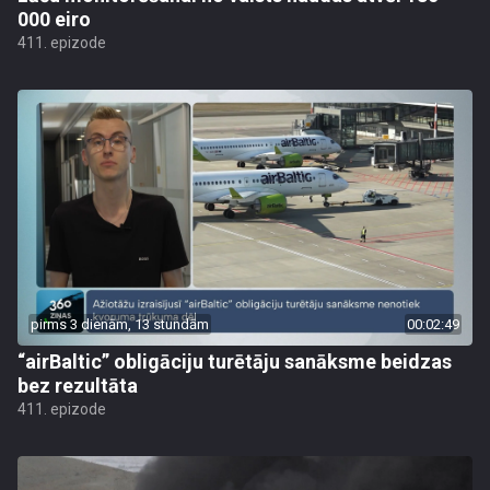
000 eiro
411. epizode
pirms 3 dienām, 13 stundām
00:02:49
“airBaltic” obligāciju turētāju sanāksme beidzas
bez rezultāta
411. epizode