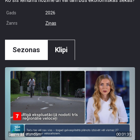
Ko šis lēmums nozīmē un vai tam būs ekonomiskas sekas?
Gads
2026
Žanrs
Ziņas
Sezonas
Klipi
pirms 11 stundām
00:01:35