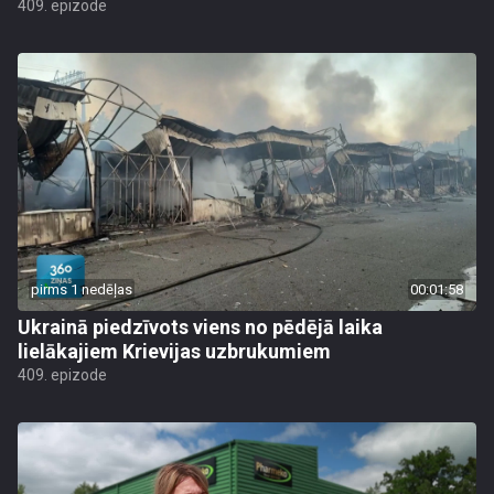
409. epizode
pirms 1 nedēļas
00:01:58
Ukrainā piedzīvots viens no pēdējā laika
lielākajiem Krievijas uzbrukumiem
409. epizode