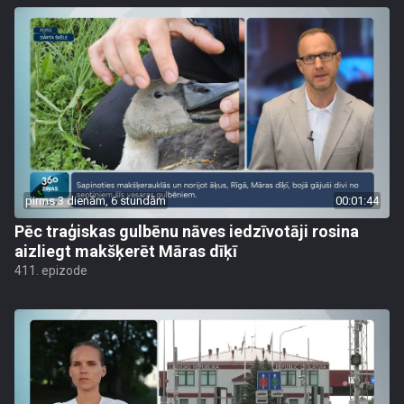
pirms 3 dienām, 6 stundām
00:01:44
Pēc traģiskas gulbēnu nāves iedzīvotāji rosina
aizliegt makšķerēt Māras dīķī
411. epizode