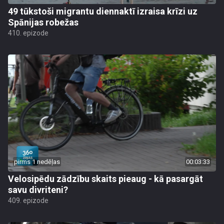
49 tūkstoši migrantu diennaktī izraisa krīzi uz
Spānijas robežas
410. epizode
pirms 1 nedēļas
00:03:33
Velosipēdu zādzību skaits pieaug - kā pasargāt
savu divriteni?
409. epizode