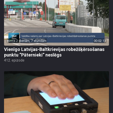
pirms 2 dienām, 7 stundām
00:02:13
Vienīgo Latvijas-Baltkrievijas robežšķērsošanas
punktu “Pāternieki” neslēgs
412. epizode