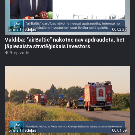
pirms 1 nedēļas
00:02:27
Valdība: “airBaltic” nākotne nav apdraudēta, bet
jāpiesaista stratēģiskais investors
409. epizode
pirms 1 nedēļas
00:01:59