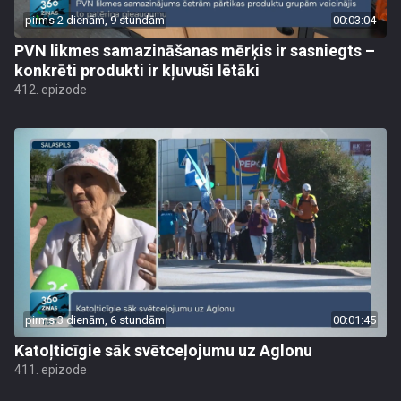
pirms 2 dienām, 9 stundām
00:03:04
PVN likmes samazināšanas mērķis ir sasniegts –
konkrēti produkti ir kļuvuši lētāki
412. epizode
pirms 3 dienām, 6 stundām
00:01:45
Katoļticīgie sāk svētceļojumu uz Aglonu
411. epizode