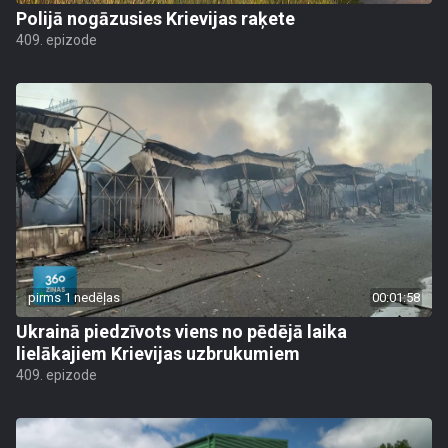
Polijā nogāzusies Krievijas raķete
409. epizode
pirms 1 nedēļas
00:01:58
Ukrainā piedzīvots viens no pēdējā laika
lielākajiem Krievijas uzbrukumiem
409. epizode