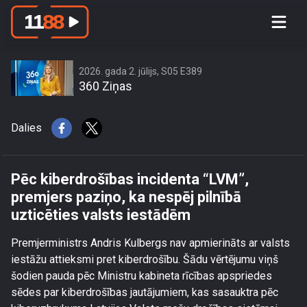
Pēc kiberdrošības incidenta “LVM”,
premjers paziņo, ka nespēj pilnībā
uzticēties valsts iestādēm
2026. gada 2. jūlijs, S05 E389
360 Ziņas
Dalies
Pēc kiberdrošības incidenta “LVM”,
premjers paziņo, ka nespēj pilnībā
uzticēties valsts iestādēm
Premjerministrs Andris Kulbergs nav apmierināts ar valsts
iestāžu attieksmi pret kiberdrošību. Šādu vērtējumu viņš
šodien pauda pēc Ministru kabineta rīcības apspriedes
sēdes par kiberdrošības jautājumiem, kas sasauktra pēc