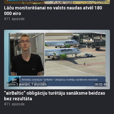
Lāču monitorēšanai no valsts naudas atvēl 180
000 eiro
411. epizode
pirms 3 dienām, 7 stundām
00:02:49
“airBaltic” obligāciju turētāju sanāksme beidzas
bez rezultāta
411. epizode