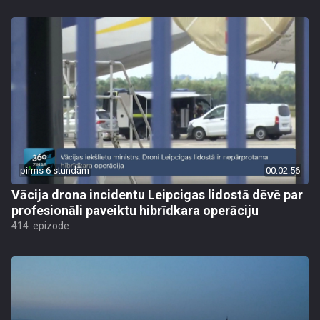
pirms 6 stundām
00:02:56
Vācija drona incidentu Leipcigas lidostā dēvē par
profesionāli paveiktu hibrīdkara operāciju
414. epizode