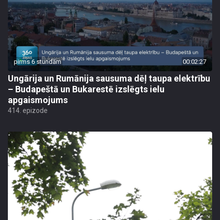
pirms 6 stundām
00:02:27
Ungārija un Rumānija sausuma dēļ taupa elektrību
– Budapeštā un Bukarestē izslēgts ielu
apgaismojums
414. epizode