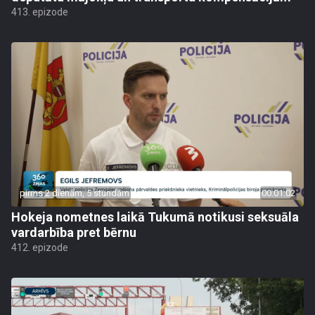
413. epizode
pirms 2 dienām, 5 stundām
00:01:02
Hokeja nometnes laikā Tukumā notikusi seksuāla
vardarbība pret bērnu
412. epizode