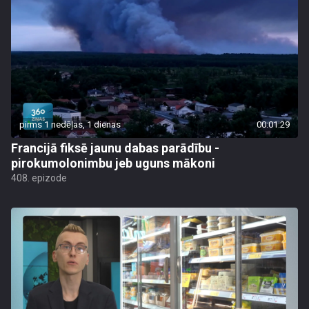
pirms 1 nedēļas, 1 dienas
00:01:29
Francijā fiksē jaunu dabas parādību -
pirokumolonimbu jeb uguns mākoni
408. epizode