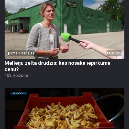
pirms 1 nedēļas
00:05:05
Melleņu zelta drudzis: kas nosaka iepirkuma
cenu?
409. epizode