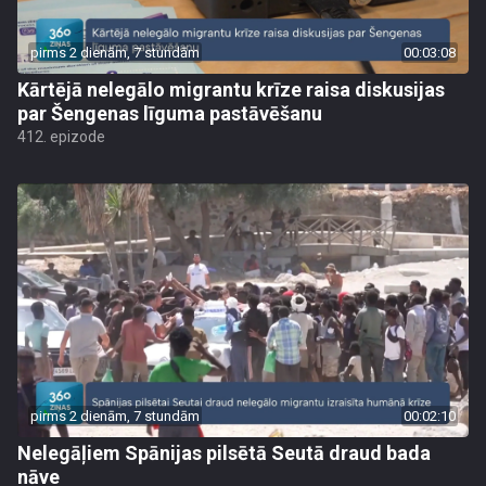
pirms 2 dienām, 7 stundām
00:03:08
Kārtējā nelegālo migrantu krīze raisa diskusijas
par Šengenas līguma pastāvēšanu
412. epizode
pirms 2 dienām, 7 stundām
00:02:10
Nelegāļiem Spānijas pilsētā Seutā draud bada
nāve