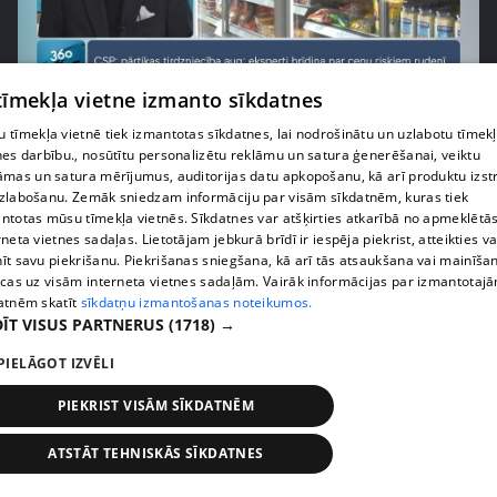
pirms 1 nedēļas, 1 dienas
00:03:37
 tīmekļa vietne izmanto sīkdatnes
Pārtiku pērkam vairāk, bet vai “zemo cenu grozs”
 tīmekļa vietnē tiek izmantotas sīkdatnes, lai nodrošinātu un uzlabotu tīmek
tiešām samazina kopējo čeku?
nes darbību., nosūtītu personalizētu reklāmu un satura ģenerēšanai, veiktu
408. epizode
āmas un satura mērījumus, auditorijas datu apkopošanu, kā arī produktu izst
zlabošanu. Zemāk sniedzam informāciju par visām sīkdatnēm, kuras tiek
ntotas mūsu tīmekļa vietnēs. Sīkdatnes var atšķirties atkarībā no apmeklētā
rneta vietnes sadaļas. Lietotājam jebkurā brīdī ir iespēja piekrist, atteikties va
īt savu piekrišanu. Piekrišanas sniegšana, kā arī tās atsaukšana vai mainīša
ecas uz visām interneta vietnes sadaļām. Vairāk informācijas par izmantotaj
atnēm skatīt
sīkdatņu izmantošanas noteikumos.
ĪT VISUS PARTNERUS
(1718) →
PIELĀGOT IZVĒLI
PIEKRIST VISĀM SĪKDATNĒM
pirms 1 nedēļas, 1 dienas
00:00:56
ATSTĀT TEHNISKĀS SĪKDATNES
Latvijā pirmajā Simulāciju centrā mediķi trenēsies