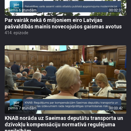
pirms 6 stundām
00:02:35
Par vairāk nekā 6 miljoniem eiro Latvijas
pašvaldībās mainīs novecojušos gaismas avotus
414. epizode
pirms 7 stundām
00:03:42
KNAB norāda uz Saeimas deputātu transporta un
dzīvokļu kompensāciju normatīvā regulējuma
nepilnībām