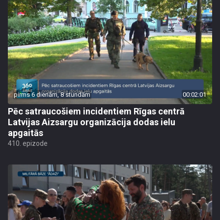
pirms 6 dienām, 8 stundām
00:02:01
Pēc satraucošiem incidentiem Rīgas centrā
Latvijas Aizsargu organizācija dodas ielu
apgaitās
410. epizode