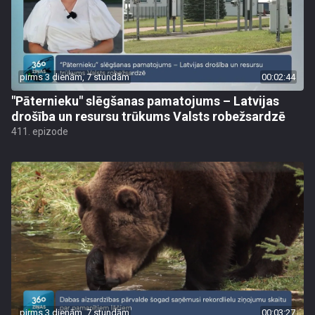
pirms 3 dienām, 7 stundām
00:02:44
"Pāternieku" slēgšanas pamatojums – Latvijas
drošība un resursu trūkums Valsts robežsardzē
411. epizode
pirms 3 dienām, 7 stundām
00:03:27