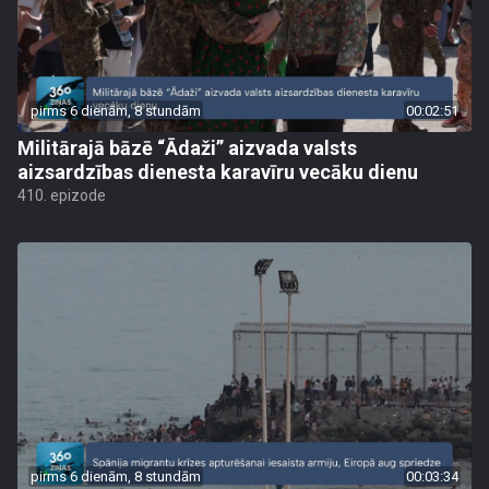
pirms 6 dienām, 8 stundām
00:02:51
Militārajā bāzē “Ādaži” aizvada valsts
aizsardzības dienesta karavīru vecāku dienu
410. epizode
pirms 6 dienām, 8 stundām
00:03:34