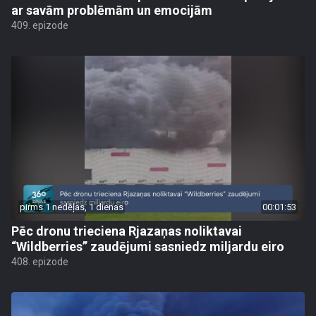
ar savām problēmām un emocijām
409. epizode
pirms 1 nedēļas, 1 dienas
00:01:53
Pēc dronu trieciena Rjazaņas noliktavai
“Wildberries” zaudējumi sasniedz miljardu eiro
408. epizode