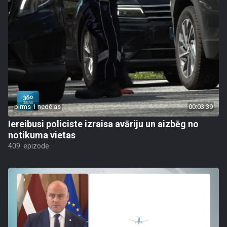
pirms 1 nedēļas
00:03:39
Iereibusi policiste izraisa avāriju un aizbēg no
notikuma vietas
409. epizode