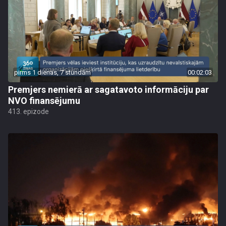
pirms 1 dienas, 7 stundām
00:02:03
Premjers nemierā ar sagatavoto informāciju par
NVO finansējumu
413. epizode