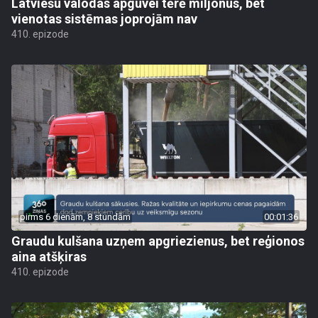
Latviešu valodas apguvei tērē miljonus, bet
vienotas sistēmas joprojām nav
410. epizode
pirms 6 dienām, 8 stundām
00:01:36
Graudu kulšana uzņem apgriezienus, bet reģionos
aina atšķiras
410. epizode