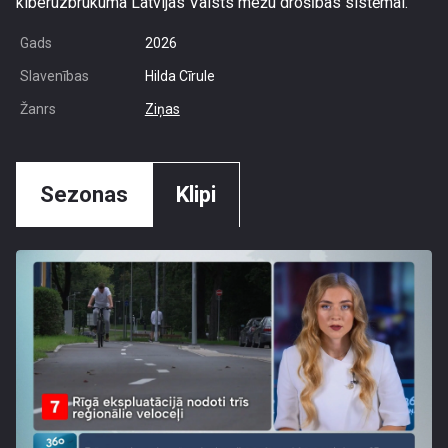
kiberuzbrukuma Latvijas Valsts mežu drošības sistēmai.
Gads
2026
Slavenības
Hilda Cīrule
Žanrs
Ziņas
Sezonas
Klipi