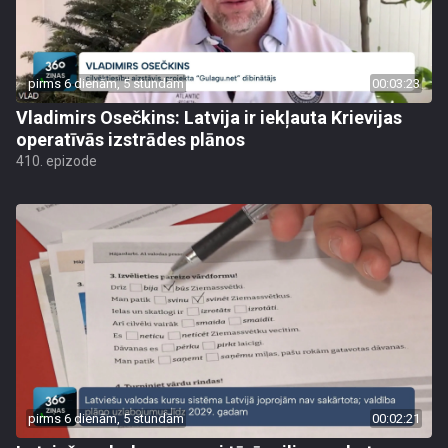
pirms 6 dienām, 5 stundām
00:03:23
Vladimirs Osečkins: Latvija ir iekļauta Krievijas
operatīvās izstrādes plānos
410. epizode
pirms 6 dienām, 5 stundām
00:02:21