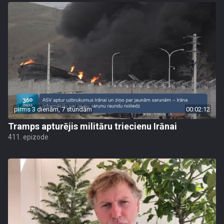
pirms 3 dienām, 7 stundām
00:02:12
Tramps apturējis militāru triecienu Irānai
411. epizode