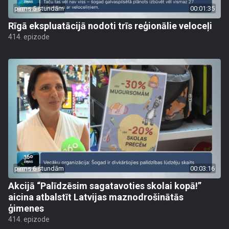
pirms 5 stundām
00:01:35
Rīgā ekspluatācijā nodoti trīs reģionālie veloceļi
414. epizode
pirms 6 stundām
00:03:16
Akcijā “Palīdzēsim sagatavoties skolai kopā!”
aicina atbalstīt Latvijas maznodrošinātās
ģimenes
414. epizode