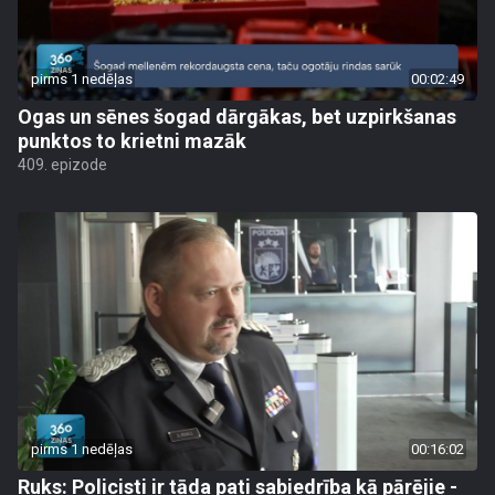
pirms 1 nedēļas
00:02:49
Ogas un sēnes šogad dārgākas, bet uzpirkšanas
punktos to krietni mazāk
409. epizode
pirms 1 nedēļas
00:16:02
Ruks: Policisti ir tāda pati sabiedrība kā pārējie -