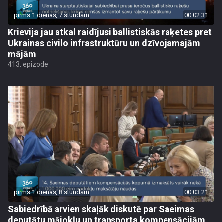
pirms 1 dienas, 7 stundām
00:02:31
Krievija jau atkal raidījusi ballistiskās raķetes pret
Ukrainas civilo infrastruktūru un dzīvojamajām
mājām
413. epizode
pirms 1 dienas, 8 stundām
00:03:21
Sabiedrībā arvien skaļāk diskutē par Saeimas
deputātu mājokļu un transporta kompensācijām