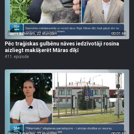
pirms 3 dienām, 22 stundām
00:01:44
Pēc traģiskas gulbēnu nāves iedzīvotāji rosina
aizliegt makšķerēt Māras dīķī
411. epizode
pirms 3 dienām, 22 stundām
00:02:44