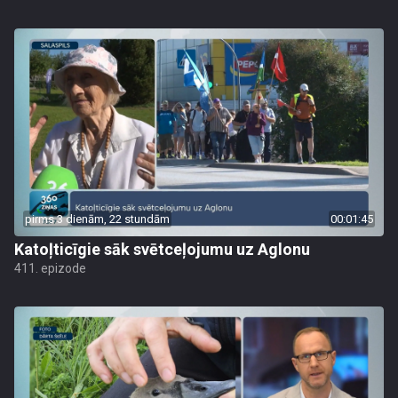
pirms 3 dienām, 22 stundām
00:01:45
Katoļticīgie sāk svētceļojumu uz Aglonu
411. epizode