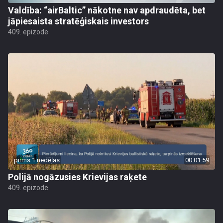
Valdība: “airBaltic” nākotne nav apdraudēta, bet
jāpiesaista stratēģiskais investors
409. epizode
pirms 1 nedēļas
00:01:59
Polijā nogāzusies Krievijas raķete
409. epizode