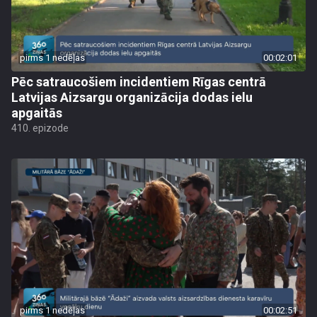
pirms 1 nedēļas
00:02:01
Pēc satraucošiem incidentiem Rīgas centrā
Latvijas Aizsargu organizācija dodas ielu
apgaitās
410. epizode
pirms 1 nedēļas
00:02:51