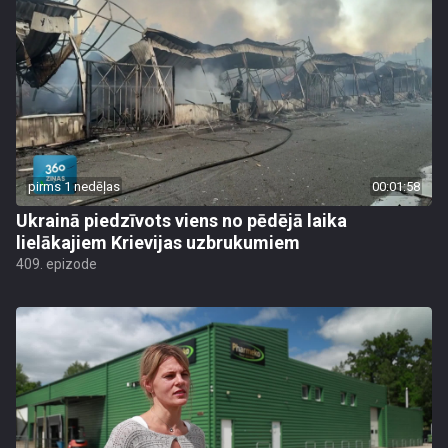
pirms 1 nedēļas
00:01:58
Ukrainā piedzīvots viens no pēdējā laika
lielākajiem Krievijas uzbrukumiem
409. epizode