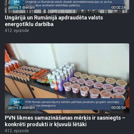
pirms 3 dienām
00:02:24
Ungārijā un Rumānijā apdraudēta valsts
energotīklu darbība
412. epizode
pirms 3 dienām
00:03:04
PVN likmes samazināšanas mērķis ir sasniegts –
konkrēti produkti ir kļuvuši lētāki
412. epizode