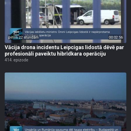
pirms 22 stundām
00:02:56
Vācija drona incidentu Leipcigas lidostā dēvē par
profesionāli paveiktu hibrīdkara operāciju
414. epizode