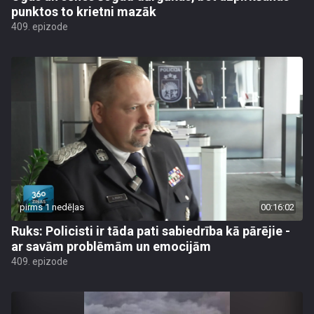
punktos to krietni mazāk
409. epizode
pirms 1 nedēļas
00:16:02
Ruks: Policisti ir tāda pati sabiedrība kā pārējie -
ar savām problēmām un emocijām
409. epizode