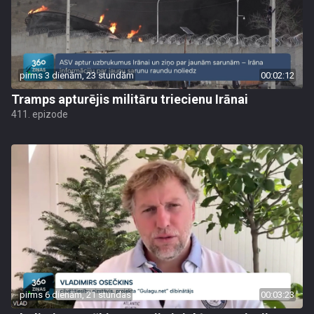
pirms 3 dienām, 23 stundām
00:02:12
Tramps apturējis militāru triecienu Irānai
411. epizode
pirms 6 dienām, 21 stundas
00:03:23