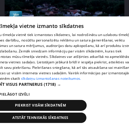
pirms 1 nedēļas, 1 dienas
00:01:29
 tīmekļa vietne izmanto sīkdatnes
Francijā fiksē jaunu dabas parādību -
 tīmekļa vietnē tiek izmantotas sīkdatnes, lai nodrošinātu un uzlabotu tīmek
pirokumolonimbu jeb uguns mākoni
nes darbību., nosūtītu personalizētu reklāmu un satura ģenerēšanai, veiktu
408. epizode
āmas un satura mērījumus, auditorijas datu apkopošanu, kā arī produktu izst
zlabošanu. Zemāk sniedzam informāciju par visām sīkdatnēm, kuras tiek
ntotas mūsu tīmekļa vietnēs. Sīkdatnes var atšķirties atkarībā no apmeklētā
rneta vietnes sadaļas. Lietotājam jebkurā brīdī ir iespēja piekrist, atteikties va
īt savu piekrišanu. Piekrišanas sniegšana, kā arī tās atsaukšana vai mainīša
ecas uz visām interneta vietnes sadaļām. Vairāk informācijas par izmantotaj
atnēm skatīt
sīkdatņu izmantošanas noteikumos.
ĪT VISUS PARTNERUS
(1718) →
PIELĀGOT IZVĒLI
PIEKRIST VISĀM SĪKDATNĒM
pirms 1 nedēļas, 1 dienas
00:03:37
ATSTĀT TEHNISKĀS SĪKDATNES
Pārtiku pērkam vairāk, bet vai “zemo cenu grozs”