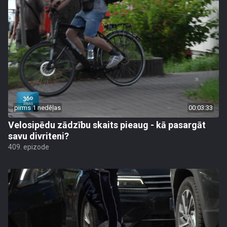
pirms 1 nedēļas
00:03:33
Velosipēdu zādzību skaits pieaug - kā pasargāt
savu divriteni?
409. epizode