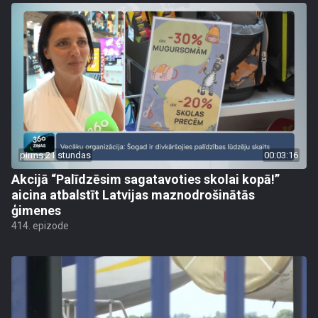
pirms 21 stundas
00:03:16
Akcijā “Palīdzēsim sagatavoties skolai kopā!”
aicina atbalstīt Latvijas maznodrošinātās
ģimenes
414. epizode