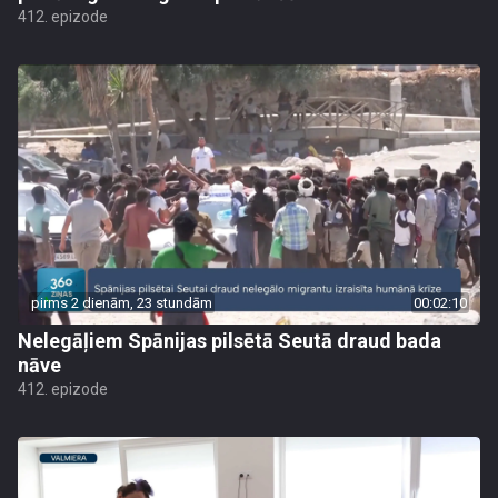
412. epizode
pirms 2 dienām, 23 stundām
00:02:10
Nelegāļiem Spānijas pilsētā Seutā draud bada
nāve
412. epizode