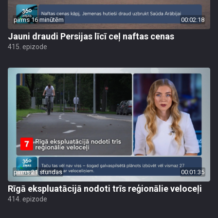
pirms 16 minūtēm
00:02:18
Jauni draudi Persijas līcī ceļ naftas cenas
415. epizode
pirms 21 stundas
00:01:35
Rīgā ekspluatācijā nodoti trīs reģionālie veloceļi
414. epizode