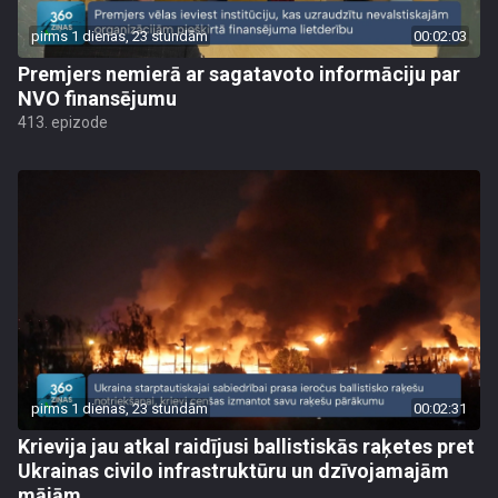
pirms 1 dienas, 23 stundām
00:02:03
Premjers nemierā ar sagatavoto informāciju par
NVO finansējumu
413. epizode
pirms 1 dienas, 23 stundām
00:02:31
Krievija jau atkal raidījusi ballistiskās raķetes pret
Ukrainas civilo infrastruktūru un dzīvojamajām
mājām