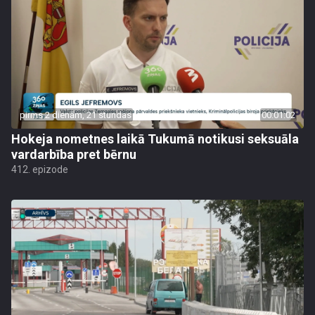
pirms 2 dienām, 21 stundas
00:01:02
Hokeja nometnes laikā Tukumā notikusi seksuāla
vardarbība pret bērnu
412. epizode