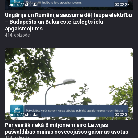
pirms 22 stundām
00:02:27
Ungārija un Rumānija sausuma dēļ taupa elektrību
– Budapeštā un Bukarestē izslēgts ielu
apgaismojums
414. epizode
pirms 22 stundām
00:02:35
Par vairāk nekā 6 miljoniem eiro Latvijas
pašvaldībās mainīs novecojušos gaismas avotus