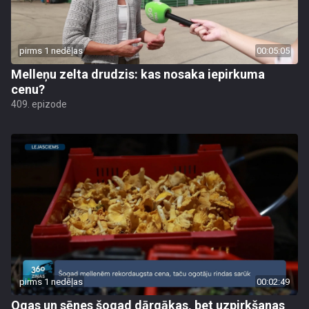
pirms 1 nedēļas
00:05:05
Melleņu zelta drudzis: kas nosaka iepirkuma
cenu?
409. epizode
pirms 1 nedēļas
00:02:49
Ogas un sēnes šogad dārgākas, bet uzpirkšanas