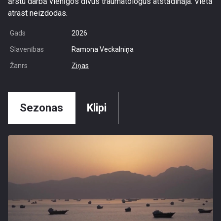
ārstu darbā vienīgos divus
traumatologus atstādināja. Vietā
atrast neizdodas.
Gads
2026
Slavenības
Ramona Veckalniņa
Žanrs
Ziņas
Sezonas
Klipi