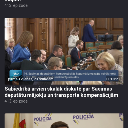
413. epizode
pirms 1 dienas, 23 stundām
00:03:21
Sabiedrībā arvien skaļāk diskutē par Saeimas
deputātu mājokļu un transporta kompensācijām
413. epizode