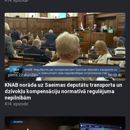
414. epizode
pirms 22 stundām
00:03:42
KNAB norāda uz Saeimas deputātu transporta un
dzīvokļu kompensāciju normatīvā regulējuma
nepilnībām
414. epizode