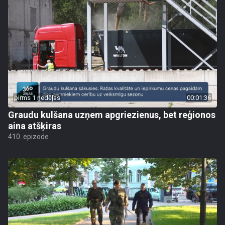
pirms 1 nedēļas
00:01:36
Graudu kulšana uzņem apgriezienus, bet reģionos
aina atšķiras
410. epizode