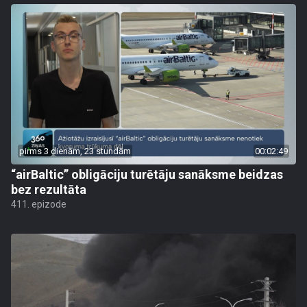
pirms 3 dienām, 23 stundām
00:02:49
“airBaltic” obligāciju turētāju sanāksme beidzas
bez rezultāta
411. epizode