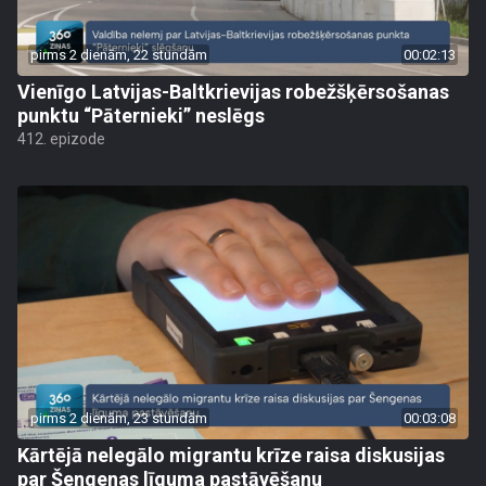
pirms 2 dienām, 22 stundām
00:02:13
Vienīgo Latvijas-Baltkrievijas robežšķērsošanas
punktu “Pāternieki” neslēgs
412. epizode
pirms 2 dienām, 23 stundām
00:03:08
Kārtējā nelegālo migrantu krīze raisa diskusijas
par Šengenas līguma pastāvēšanu