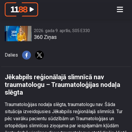
Jēkabpils reģionālajā slimnīcā nav
traumatologu – Traumatoloģijas
nodaļa slēgta
2026. gada 9. aprīlis, S05 E330
360 Ziņas
Dalies
Jēkabpils reģionālajā slimnīcā nav
traumatologu – Traumatoloģijas nodaļa
slēgta
Traumatoloģijas nodaļa slēgta, traumatologu nav. Šāda
situācija izveidojusies Jēkabpils reģionālajā slimnīcā. Tur
pēc vairāku pacientu sūdzībām un
Traumatoloģijas un
ortopēdijas slimnīcas ziņojuma par iespējamām kļūdām