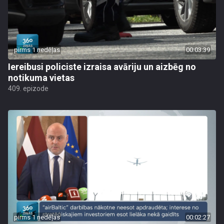
pirms 1 nedēļas
00:03:39
Iereibusi policiste izraisa avāriju un aizbēg no
notikuma vietas
409. epizode
pirms 1 nedēļas
00:02:27