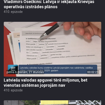
Vladimirs Osečkins: Latvija ir iekļauta Krievijas
operatīvās izstrādes plānos
410. epizode
pirms 6 dienām, 21 stundas
00:02:21
Latviešu valodas apguvei tērē miljonus, bet
vienotas sistēmas joprojām nav
410. epizode