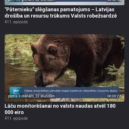
"Pāternieku" slēgšanas pamatojums – Latvijas
drošība un resursu trūkums Valsts robežsardzē
411. epizode
pirms 3 dienām, 22 stundām
00:03:27
Lāču monitorēšanai no valsts naudas atvēl 180
000 eiro
411. epizode