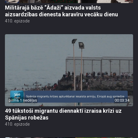
Militārajā bāzē “Ādaži” aizvada valsts
aizsardzības dienesta karavīru vecāku dienu
410. epizode
pirms 1 nedēļas
00:03:34
49 tūkstoši migrantu diennaktī izraisa krīzi uz
Spānijas robežas
410. epizode