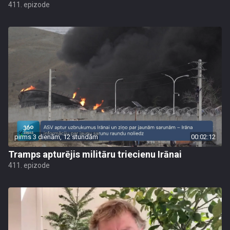
411. epizode
pirms 3 dienām, 12 stundām
00:02:12
Tramps apturējis militāru triecienu Irānai
411. epizode