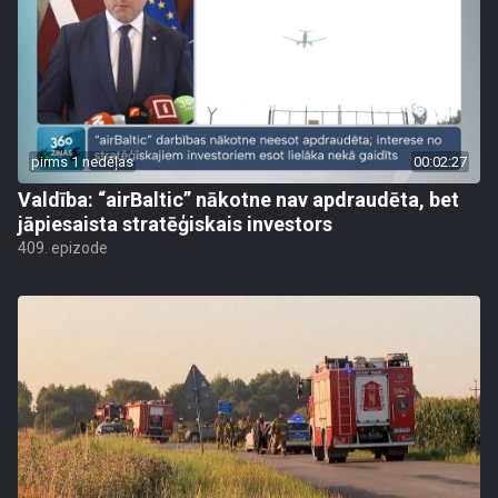
pirms 1 nedēļas
00:02:27
Valdība: “airBaltic” nākotne nav apdraudēta, bet
jāpiesaista stratēģiskais investors
409. epizode