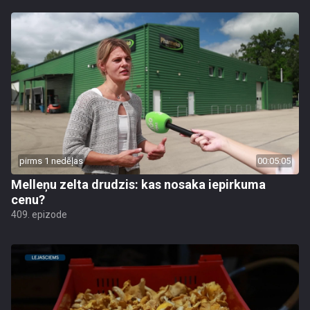
pirms 1 nedēļas
00:05:05
Melleņu zelta drudzis: kas nosaka iepirkuma
cenu?
409. epizode