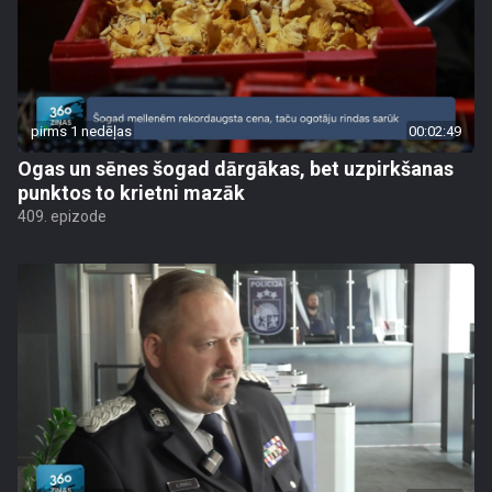
pirms 1 nedēļas
00:02:49
Ogas un sēnes šogad dārgākas, bet uzpirkšanas
punktos to krietni mazāk
409. epizode