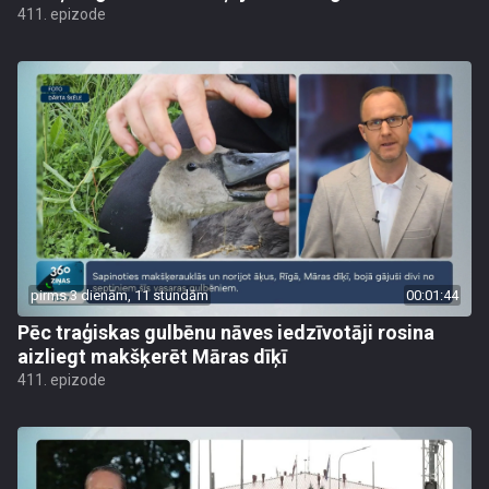
411. epizode
pirms 3 dienām, 11 stundām
00:01:44
Pēc traģiskas gulbēnu nāves iedzīvotāji rosina
aizliegt makšķerēt Māras dīķī
411. epizode