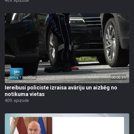
409. epizode
pirms 1 nedēļas
00:03:39
Iereibusi policiste izraisa avāriju un aizbēg no
notikuma vietas
409. epizode