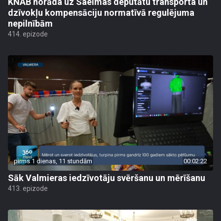
KNAB norāda uz Saeimas deputātu transporta un
dzīvokļu kompensāciju normatīvā regulējuma
nepilnībām
414. epizode
pirms 1 dienas, 11 stundām
00:02:22
Sāk Valmieras iedzīvotāju svēršanu un mērīšanu
413. epizode