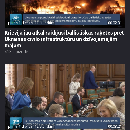
pirms 1 dienas, 11 stundām
00:02:31
Krievija jau atkal raidījusi ballistiskās raķetes pret
Ukrainas civilo infrastruktūru un dzīvojamajām
mājām
413. epizode
pirms 1 dienas, 12 stundām
00:03:21