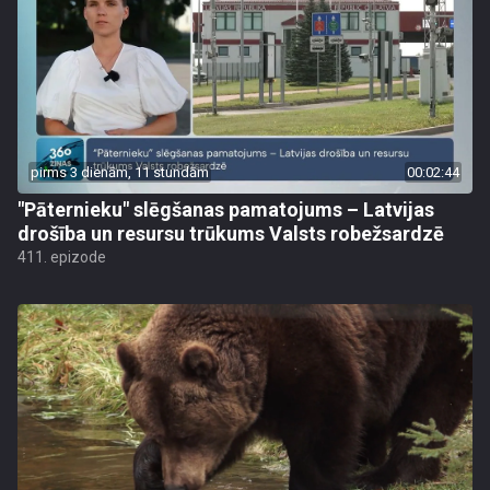
pirms 3 dienām, 11 stundām
00:02:44
"Pāternieku" slēgšanas pamatojums – Latvijas
drošība un resursu trūkums Valsts robežsardzē
411. epizode