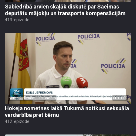
Sabiedrībā arvien skaļāk diskutē par Saeimas
deputātu mājokļu un transporta kompensācijām
413. epizode
pirms 2 dienām, 9 stundām
00:01:02
Hokeja nometnes laikā Tukumā notikusi seksuāla
vardarbība pret bērnu
412. epizode