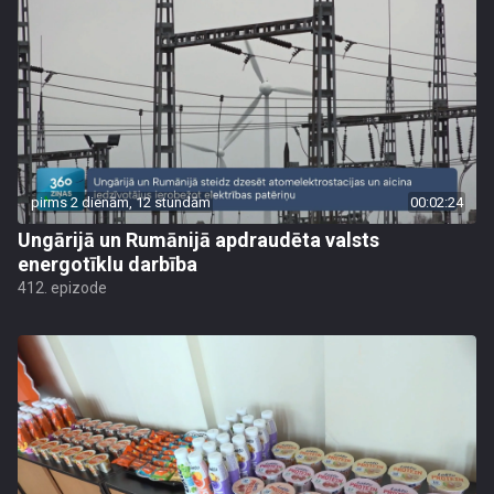
pirms 2 dienām, 12 stundām
00:02:24
Ungārijā un Rumānijā apdraudēta valsts
energotīklu darbība
412. epizode