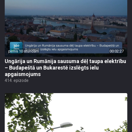
pirms 10 stundām
00:02:27
Ungārija un Rumānija sausuma dēļ taupa elektrību
– Budapeštā un Bukarestē izslēgts ielu
apgaismojums
414. epizode