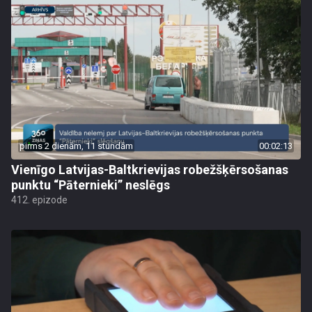
pirms 2 dienām, 11 stundām
00:02:13
Vienīgo Latvijas-Baltkrievijas robežšķērsošanas
punktu “Pāternieki” neslēgs
412. epizode