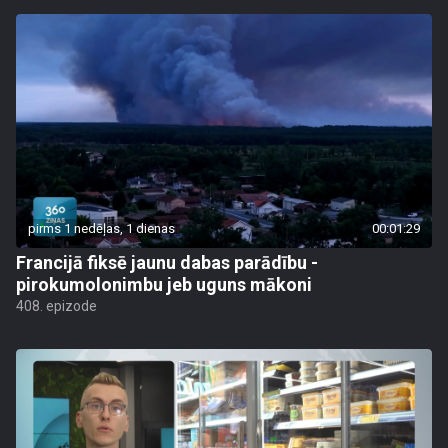
pirms 1 nedēļas, 1 dienas
00:01:29
Francijā fiksē jaunu dabas parādību -
pirokumolonimbu jeb uguns mākoni
408. epizode