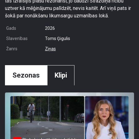
tas izraisījis plašu rezonansi, jo daudzi Strazdiņa rīcību
uztver kā mēģinājumu palīdzēt, nevis kaitēt. Arī viņš pats ir
šokā par nonākšanu likumsargu uzmanības lokā.
Gads
2026
Slavenības
Toms Ģigulis
Žanrs
Ziņas
Sezonas
Klipi