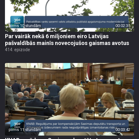
pirms 10 stundām
00:02:35
Par vairāk nekā 6 miljoniem eiro Latvijas
pašvaldībās mainīs novecojušos gaismas avotus
414. epizode
pirms 11 stundām
00:03:42