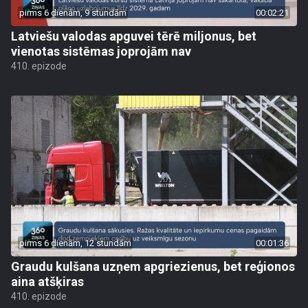
pirms 6 dienām, 9 stundām
00:02:21
Latviešu valodas apguvei tērē miljonus, bet
vienotas sistēmas joprojām nav
410. epizode
pirms 6 dienām, 12 stundām
00:01:36
Graudu kulšana uzņem apgriezienus, bet reģionos
aina atšķiras
410. epizode