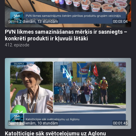
pirms 2 dienām, 13 stundām
00:03:04
PVN likmes samazināšanas mērķis ir sasniegts –
konkrēti produkti ir kļuvuši lētāki
412. epizode
pirms 3 dienām, 10 stundām
00:01:45
Katoļticīgie sāk svētceļojumu uz Aglonu