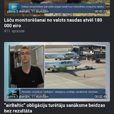
pirms 3 dienām, 11 stundām
00:03:27
Lāču monitorēšanai no valsts naudas atvēl 180
000 eiro
411. epizode
pirms 3 dienām, 11 stundām
00:02:49
“airBaltic” obligāciju turētāju sanāksme beidzas
bez rezultāta