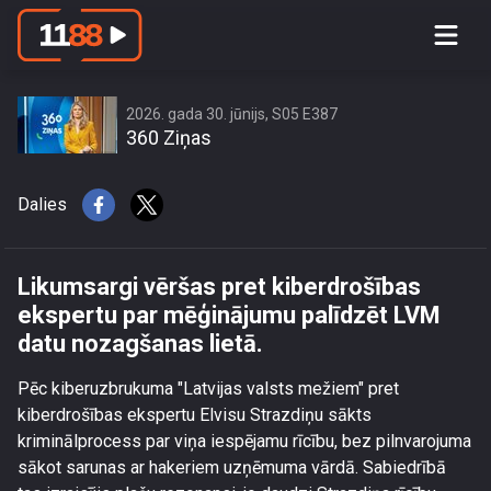
Likumsargi vēršas pret kiberdrošības
ekspertu par mēģinājumu palīdzēt
LVM datu nozagšanas lietā.
2026. gada 30. jūnijs, S05 E387
360 Ziņas
Dalies
Likumsargi vēršas pret kiberdrošības
ekspertu par mēģinājumu palīdzēt LVM
datu nozagšanas lietā.
Pēc kiberuzbrukuma "Latvijas valsts mežiem" pret
kiberdrošības ekspertu Elvisu Strazdiņu sākts
kriminālprocess par viņa iespējamu rīcību, bez pilnvarojuma
sākot sarunas ar hakeriem uzņēmuma vārdā. Sabiedrībā