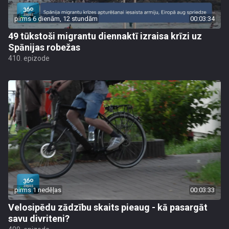
pirms 6 dienām, 12 stundām
00:03:34
49 tūkstoši migrantu diennaktī izraisa krīzi uz
Spānijas robežas
410. epizode
pirms 1 nedēļas
00:03:33
Velosipēdu zādzību skaits pieaug - kā pasargāt
savu divriteni?