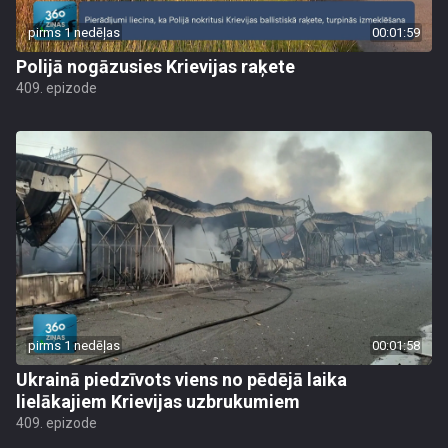
pirms 1 nedēļas
00:01:59
Polijā nogāzusies Krievijas raķete
409. epizode
pirms 1 nedēļas
00:01:58
Ukrainā piedzīvots viens no pēdējā laika
lielākajiem Krievijas uzbrukumiem
409. epizode