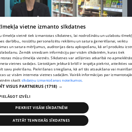
 tīmekļa vietne izmanto sīkdatnes
pirms 1 nedēļas, 1 dienas
00:03:37
 tīmekļa vietnē tiek izmantotas sīkdatnes, lai nodrošinātu un uzlabotu tīmek
nes darbību., nosūtītu personalizētu reklāmu un satura ģenerēšanai, veiktu
Pārtiku pērkam vairāk, bet vai “zemo cenu grozs”
āmas un satura mērījumus, auditorijas datu apkopošanu, kā arī produktu izst
tiešām samazina kopējo čeku?
zlabošanu. Zemāk sniedzam informāciju par visām sīkdatnēm, kuras tiek
408. epizode
ntotas mūsu tīmekļa vietnēs. Sīkdatnes var atšķirties atkarībā no apmeklētā
rneta vietnes sadaļas. Lietotājam jebkurā brīdī ir iespēja piekrist, atteikties va
īt savu piekrišanu. Piekrišanas sniegšana, kā arī tās atsaukšana vai mainīša
ecas uz visām interneta vietnes sadaļām. Vairāk informācijas par izmantotaj
atnēm skatīt
sīkdatņu izmantošanas noteikumos.
ĪT VISUS PARTNERUS
(1718) →
PIELĀGOT IZVĒLI
PIEKRIST VISĀM SĪKDATNĒM
ATSTĀT TEHNISKĀS SĪKDATNES