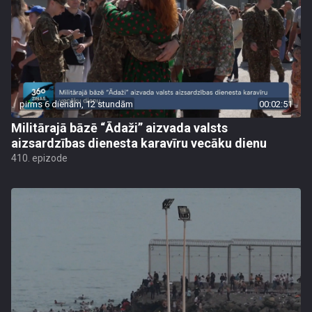
pirms 6 dienām, 12 stundām
00:02:51
Militārajā bāzē “Ādaži” aizvada valsts
aizsardzības dienesta karavīru vecāku dienu
410. epizode