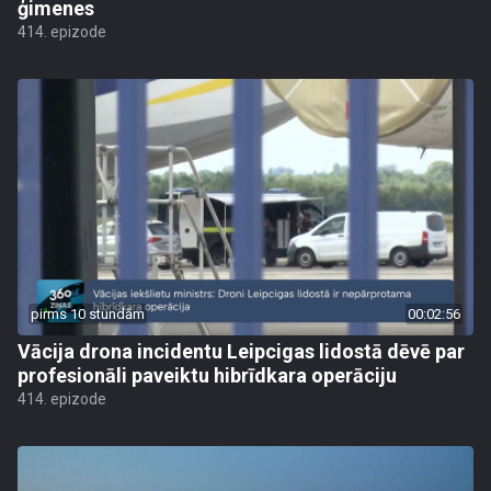
ģimenes
414. epizode
pirms 10 stundām
00:02:56
Vācija drona incidentu Leipcigas lidostā dēvē par
profesionāli paveiktu hibrīdkara operāciju
414. epizode