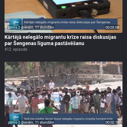
pirms 2 dienām, 11 stundām
00:03:08
Kārtējā nelegālo migrantu krīze raisa diskusijas
par Šengenas līguma pastāvēšanu
412. epizode
pirms 2 dienām, 11 stundām
00:02:10