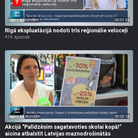
pirms 9 stundām
00:01:35
Rīgā ekspluatācijā nodoti trīs reģionālie veloceļi
414. epizode
pirms 10 stundām
00:03:16
Akcijā “Palīdzēsim sagatavoties skolai kopā!”
aicina atbalstīt Latvijas maznodrošinātās