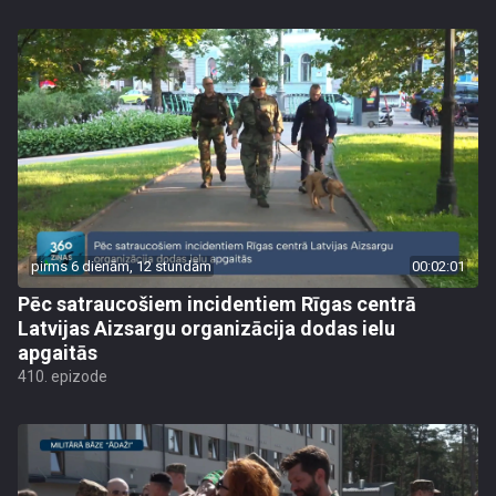
pirms 6 dienām, 12 stundām
00:02:01
Pēc satraucošiem incidentiem Rīgas centrā
Latvijas Aizsargu organizācija dodas ielu
apgaitās
410. epizode