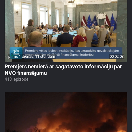
pirms 1 dienas, 11 stundām
00:02:03
Premjers nemierā ar sagatavoto informāciju par
NVO finansējumu
413. epizode