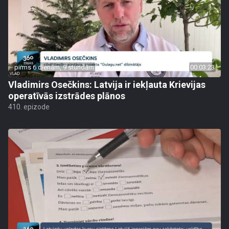
pirms 6 dienām, 9 stundām
00:03:23
Vladimirs Osečkins: Latvija ir iekļauta Krievijas
operatīvās izstrādes plānos
410. epizode