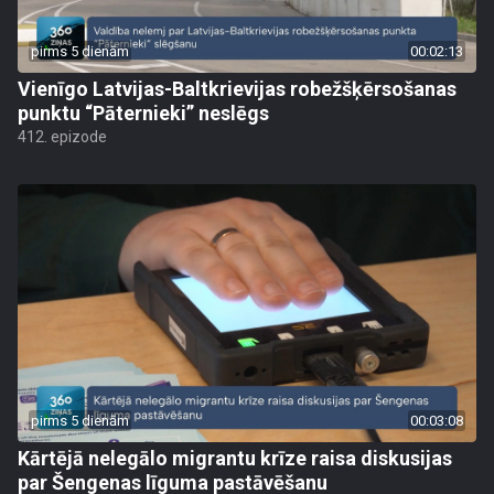
pirms 5 dienām
00:02:13
Vienīgo Latvijas-Baltkrievijas robežšķērsošanas
punktu “Pāternieki” neslēgs
412. epizode
pirms 5 dienām
00:03:08
Kārtējā nelegālo migrantu krīze raisa diskusijas
par Šengenas līguma pastāvēšanu