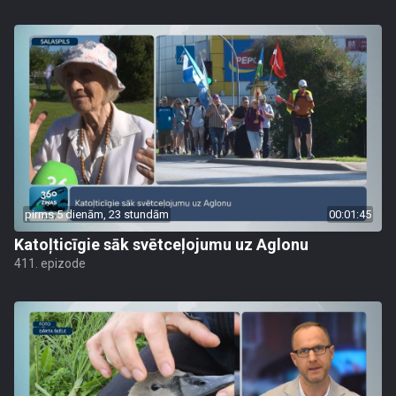
pirms 5 dienām, 23 stundām
00:01:45
Katoļticīgie sāk svētceļojumu uz Aglonu
411. epizode