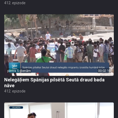
412. epizode
pirms 5 dienām
00:02:10
Nelegāļiem Spānijas pilsētā Seutā draud bada
nāve
412. epizode