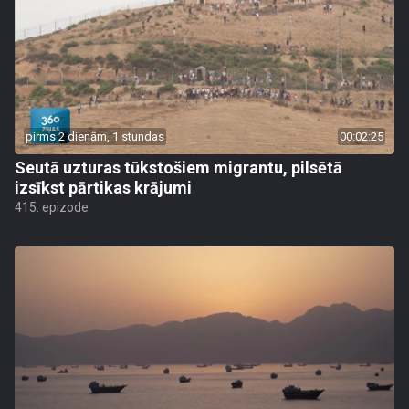
pirms 2 dienām, 1 stundas
00:02:25
Seutā uzturas tūkstošiem migrantu, pilsētā
izsīkst pārtikas krājumi
415. epizode