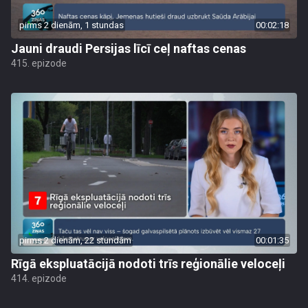
pirms 2 dienām, 1 stundas
00:02:18
Jauni draudi Persijas līcī ceļ naftas cenas
415. epizode
pirms 2 dienām, 22 stundām
00:01:35
Rīgā ekspluatācijā nodoti trīs reģionālie veloceļi
414. epizode