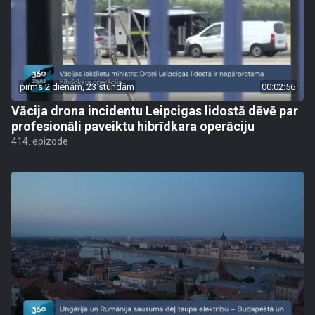
pirms 2 dienām, 23 stundām
00:02:56
Vācija drona incidentu Leipcigas lidostā dēvē par
profesionāli paveiktu hibrīdkara operāciju
414. epizode