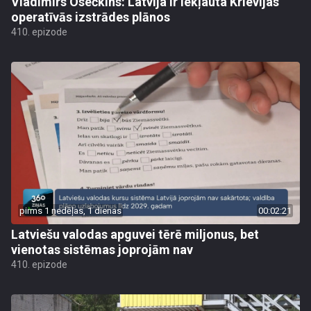
Vladimirs Osečkins: Latvija ir iekļauta Krievijas
operatīvās izstrādes plānos
410. epizode
pirms 1 nedēļas, 1 dienas
00:02:21
Latviešu valodas apguvei tērē miljonus, bet
vienotas sistēmas joprojām nav
410. epizode