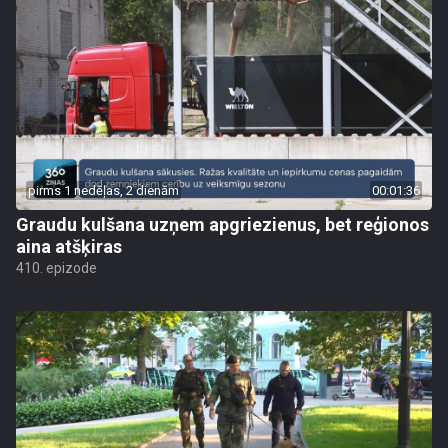
pirms 1 nedēļas, 2 dienām
00:01:36
Graudu kulšana uzņem apgriezienus, bet reģionos
aina atšķiras
410. epizode