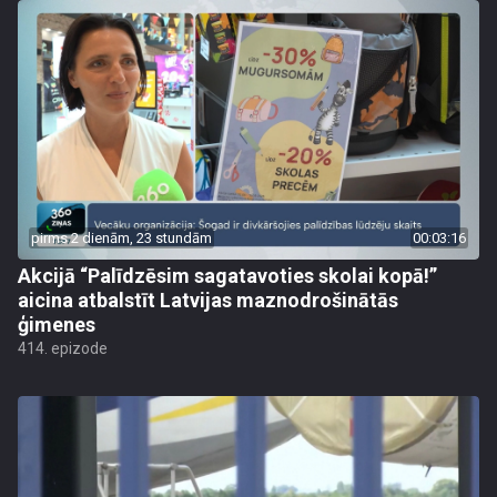
pirms 2 dienām, 23 stundām
00:03:16
Akcijā “Palīdzēsim sagatavoties skolai kopā!”
aicina atbalstīt Latvijas maznodrošinātās
ģimenes
414. epizode