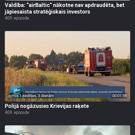
Valdība: “airBaltic” nākotne nav apdraudēta, bet
jāpiesaista stratēģiskais investors
409. epizode
pirms 1 nedēļas, 3 dienām
00:01:59
Polijā nogāzusies Krievijas raķete
409. epizode