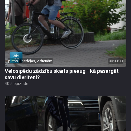
pirms 1 nedēļas, 2 dienām
00:03:33
Velosipēdu zādzību skaits pieaug - kā pasargāt
savu divriteni?
409. epizode