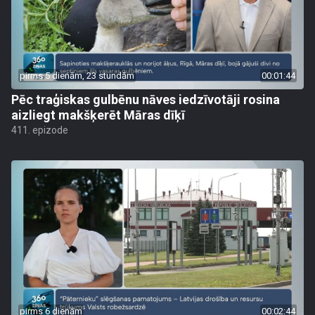
pirms 5 dienām, 23 stundām
00:01:44
Pēc traģiskas gulbēnu nāves iedzīvotāji rosina
aizliegt makšķerēt Māras dīķī
411. epizode
pirms 6 dienām
00:02:44