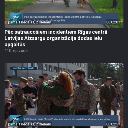
pirms 1 nedēļas, 2 dienām
00:02:01
Pēc satraucošiem incidentiem Rīgas centrā
Latvijas Aizsargu organizācija dodas ielu
apgaitās
410. epizode
pirms 1 nedēļas, 2 dienām
00:02:51