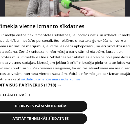
pirms 1 nedēļas, 3 dienām
00:05:05
 tīmekļa vietne izmanto sīkdatnes
Melleņu zelta drudzis: kas nosaka iepirkuma
 tīmekļa vietnē tiek izmantotas sīkdatnes, lai nodrošinātu un uzlabotu tīmek
cenu?
nes darbību., nosūtītu personalizētu reklāmu un satura ģenerēšanai, veiktu
409. epizode
āmas un satura mērījumus, auditorijas datu apkopošanu, kā arī produktu izst
zlabošanu. Zemāk sniedzam informāciju par visām sīkdatnēm, kuras tiek
ntotas mūsu tīmekļa vietnēs. Sīkdatnes var atšķirties atkarībā no apmeklētā
rneta vietnes sadaļas. Lietotājam jebkurā brīdī ir iespēja piekrist, atteikties va
īt savu piekrišanu. Piekrišanas sniegšana, kā arī tās atsaukšana vai mainīša
ecas uz visām interneta vietnes sadaļām. Vairāk informācijas par izmantotaj
atnēm skatīt
sīkdatņu izmantošanas noteikumos.
ĪT VISUS PARTNERUS
(1718) →
PIELĀGOT IZVĒLI
PIEKRIST VISĀM SĪKDATNĒM
pirms 1 nedēļas, 3 dienām
00:02:49
ATSTĀT TEHNISKĀS SĪKDATNES
Ogas un sēnes šogad dārgākas, bet uzpirkšanas