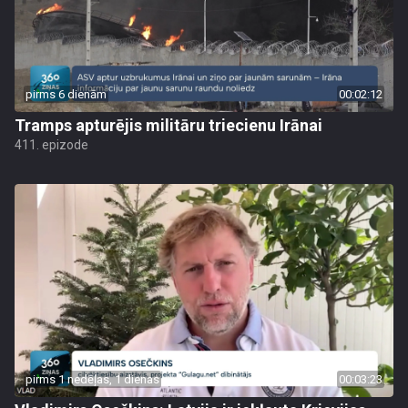
pirms 6 dienām
00:02:12
Tramps apturējis militāru triecienu Irānai
411. epizode
pirms 1 nedēļas, 1 dienas
00:03:23