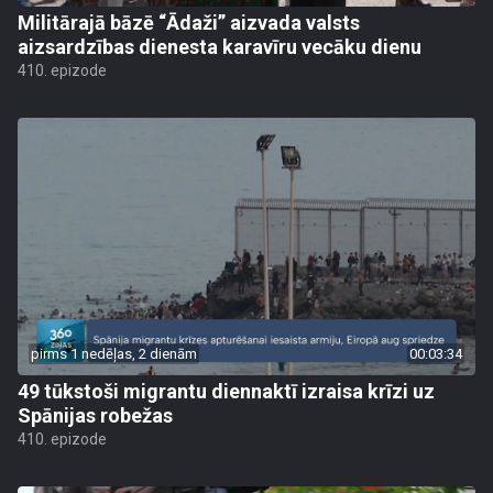
Militārajā bāzē “Ādaži” aizvada valsts
aizsardzības dienesta karavīru vecāku dienu
410. epizode
pirms 1 nedēļas, 2 dienām
00:03:34
49 tūkstoši migrantu diennaktī izraisa krīzi uz
Spānijas robežas
410. epizode