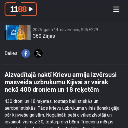
Aizvadītajā naktī Krievu armija
izvērsusi masveida uzbrukumu Kijivai
ar vairāk nekā 400 droniem un 18
reķetēm
2025. gada 14. novembris, S05 E229
360 Ziņas
Dalies
Aizvadītajā naktī Krievu armija izvērsusi
masveida uzbrukumu Kijivai ar vairāk
nekā 400 droniem un 18 reķetēm
430 droni un 18 raķetes, tostarp ballistiskās un
aerobalistiskās. Tāds krievu uzbrukuma vilnis šonakt gāja
pār kijiviešu galvām. Nogalināti seši civiliedzīvotāji un
ievainoti vismaz 30, tostarp divi bērni. Triecienu mērķis