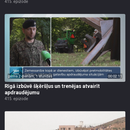
415. epizode
pirms 2 dienām, 1 stundas
00:02:11
Rīgā izbūvē šķēršļus un trenējas atvairīt
apdraudējumu
415. epizode