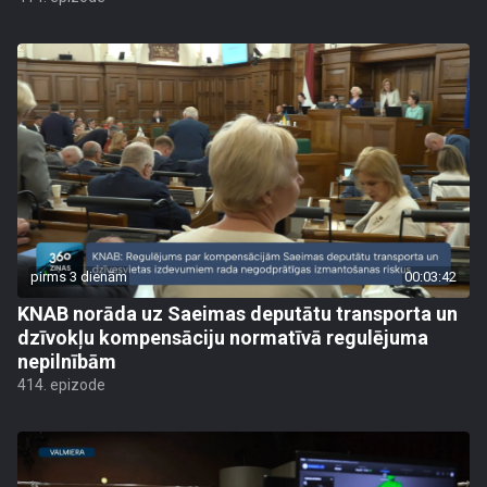
pirms 3 dienām
00:03:42
KNAB norāda uz Saeimas deputātu transporta un
dzīvokļu kompensāciju normatīvā regulējuma
nepilnībām
414. epizode