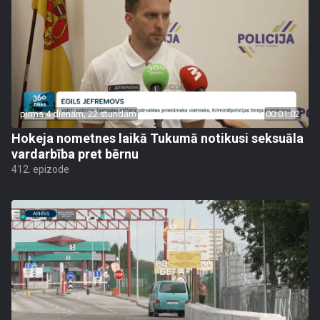
pirms 4 dienām, 22 stundām
00:01:02
Hokeja nometnes laikā Tukumā notikusi seksuāla
vardarbība pret bērnu
412. epizode