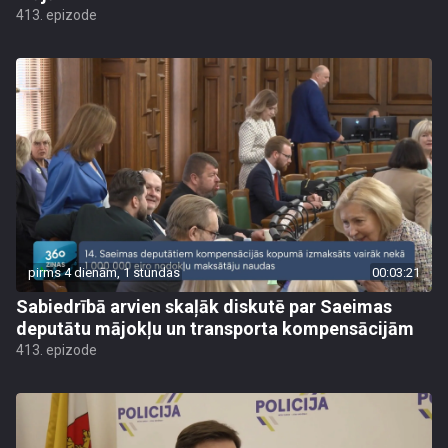
413. epizode
pirms 4 dienām, 1 stundas
00:03:21
Sabiedrībā arvien skaļāk diskutē par Saeimas
deputātu mājokļu un transporta kompensācijām
413. epizode