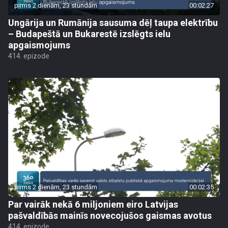
pirms 2 dienām, 23 stundām
00:02:27
Ungārija un Rumānija sausuma dēļ taupa elektrību
– Budapeštā un Bukarestē izslēgts ielu
apgaismojums
414. epizode
pirms 2 dienām, 23 stundām
00:02:35
Par vairāk nekā 6 miljoniem eiro Latvijas
pašvaldībās mainīs novecojušos gaismas avotus
414. epizode