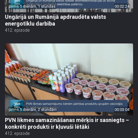
pirms 5 dienām, 1 stundas
00:02:24
Ungārijā un Rumānijā apdraudēta valsts
energotīklu darbība
412. epizode
pirms 5 dienām, 2 stundām
00:03:04
PVN likmes samazināšanas mērķis ir sasniegts –
konkrēti produkti ir kļuvuši lētāki
412. epizode