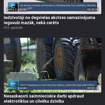
pirms 2 dienām
00:03:26
Iedzīvotāji no degvielas akcīzes samazinājuma
ieguvuši mazāk, nekā cerēts
415. epizode
pirms 2 dienām
00:02:47
Nesaskaņoti saimnieciskie darbi apdraud
elektrotīklus un cilvēku dzīvību