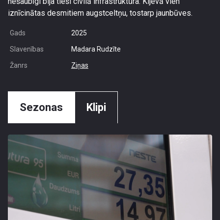
nešaubīgi bija tieši civilā infrastruktūra. Kijevā vien
iznīcinātas desmitiem augstceltņu, tostarp jaunbūves.
Gads
2025
Slavenības
Madara Rudzīte
Žanrs
Ziņas
Sezonas
Klipi