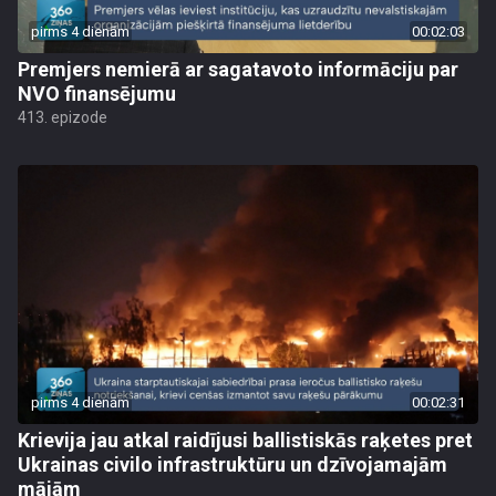
pirms 4 dienām
00:02:03
Premjers nemierā ar sagatavoto informāciju par
NVO finansējumu
413. epizode
pirms 4 dienām
00:02:31
Krievija jau atkal raidījusi ballistiskās raķetes pret
Ukrainas civilo infrastruktūru un dzīvojamajām
mājām