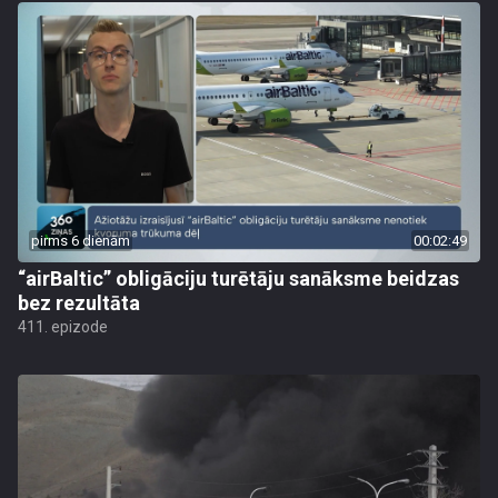
pirms 6 dienām
00:02:49
“airBaltic” obligāciju turētāju sanāksme beidzas
bez rezultāta
411. epizode