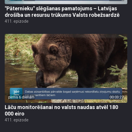
"Pāternieku" slēgšanas pamatojums – Latvijas
drošība un resursu trūkums Valsts robežsardzē
411. epizode
pirms 6 dienām
00:03:27
Lāču monitorēšanai no valsts naudas atvēl 180
000 eiro
411. epizode