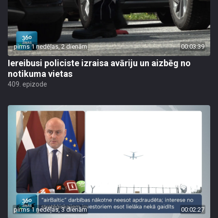
pirms 1 nedēļas, 2 dienām
00:03:39
Iereibusi policiste izraisa avāriju un aizbēg no
notikuma vietas
409. epizode
pirms 1 nedēļas, 3 dienām
00:02:27