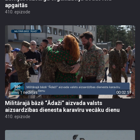
apgaitās
410. epizode
pirms 1 nedēļas
00:02:51
Militārajā bāzē “Ādaži” aizvada valsts
aizsardzības dienesta karavīru vecāku dienu
410. epizode