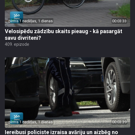
pirms 1 nedēļas, 1 dienas
00:03:33
Velosipēdu zādzību skaits pieaug - kā pasargāt
savu divriteni?
409. epizode
pirms 1 nedēļas, 1 dienas
00:03:39
Iereibusi policiste izraisa avāriju un aizbēg no