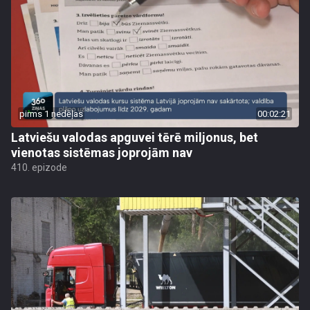
pirms 1 nedēļas
00:02:21
Latviešu valodas apguvei tērē miljonus, bet
vienotas sistēmas joprojām nav
410. epizode