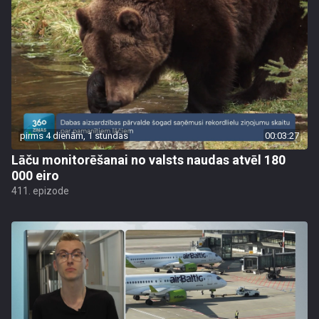
pirms 4 dienām, 1 stundas
00:03:27
Lāču monitorēšanai no valsts naudas atvēl 180
000 eiro
411. epizode