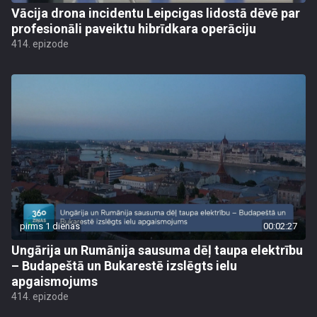
Vācija drona incidentu Leipcigas lidostā dēvē par
profesionāli paveiktu hibrīdkara operāciju
414. epizode
pirms 1 dienas
00:02:27
Ungārija un Rumānija sausuma dēļ taupa elektrību
– Budapeštā un Bukarestē izslēgts ielu
apgaismojums
414. epizode