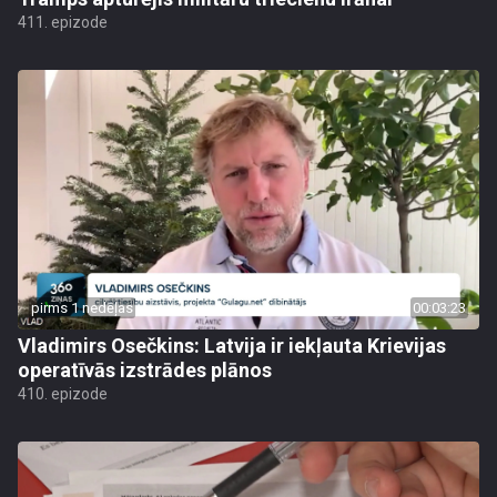
411. epizode
pirms 1 nedēļas
00:03:23
Vladimirs Osečkins: Latvija ir iekļauta Krievijas
operatīvās izstrādes plānos
410. epizode