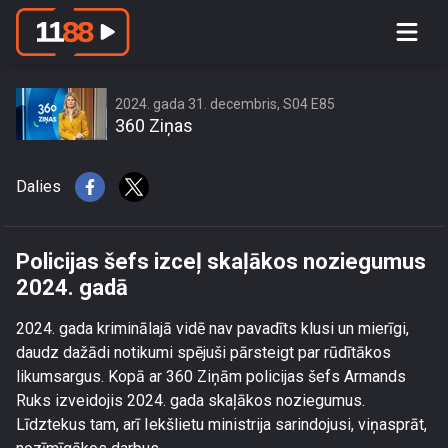
Policijas šefs izceļ skaļākos
noziegumus 2024. gadā
2024. gada 31. decembris, S04 E85
360 Ziņas
Dalies
Policijas šefs izceļ skaļākos noziegumus
2024. gadā
2024. gada kriminālajā vidē nav pavadīts klusi un mierīgi,
daudz dažādi notikumi spējuši pārsteigt par rūdītākos
likumsargus. Kopā ar 360 Ziņām policijas šefs Armands
Ruks izveidojis 2024. gada skaļākos noziegumus.
Līdztekus tam, arī Iekšlietu ministrija sarindojusi, viņasprāt,