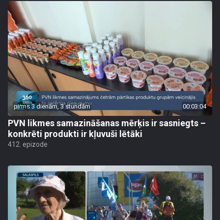
pirms 3 dienām, 3 stundām
00:03:04
PVN likmes samazināšanas mērķis ir sasniegts –
konkrēti produkti ir kļuvuši lētāki
412. epizode