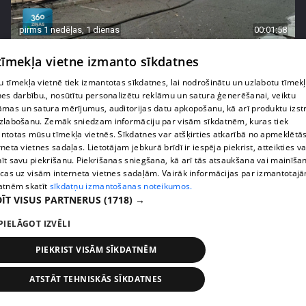
pirms 1 nedēļas, 1 dienas
00:01:58
Ukrainā piedzīvots viens no pēdējā laika
 tīmekļa vietne izmanto sīkdatnes
lielākajiem Krievijas uzbrukumiem
 tīmekļa vietnē tiek izmantotas sīkdatnes, lai nodrošinātu un uzlabotu tīmek
409. epizode
nes darbību., nosūtītu personalizētu reklāmu un satura ģenerēšanai, veiktu
āmas un satura mērījumus, auditorijas datu apkopošanu, kā arī produktu izst
zlabošanu. Zemāk sniedzam informāciju par visām sīkdatnēm, kuras tiek
ntotas mūsu tīmekļa vietnēs. Sīkdatnes var atšķirties atkarībā no apmeklētā
rneta vietnes sadaļas. Lietotājam jebkurā brīdī ir iespēja piekrist, atteikties va
īt savu piekrišanu. Piekrišanas sniegšana, kā arī tās atsaukšana vai mainīša
ecas uz visām interneta vietnes sadaļām. Vairāk informācijas par izmantotaj
atnēm skatīt
sīkdatņu izmantošanas noteikumos.
ĪT VISUS PARTNERUS
(1718) →
PIELĀGOT IZVĒLI
PIEKRIST VISĀM SĪKDATNĒM
pirms 1 nedēļas, 1 dienas
00:05:05
ATSTĀT TEHNISKĀS SĪKDATNES
Melleņu zelta drudzis: kas nosaka iepirkuma
cenu?