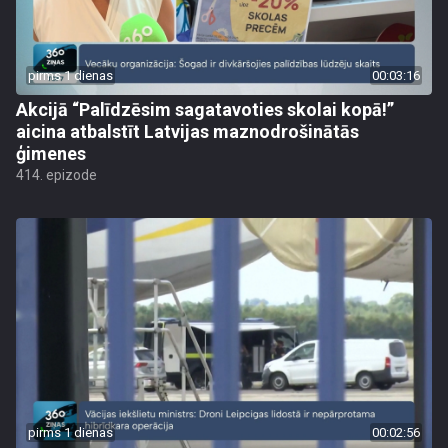
pirms 1 dienas
00:03:16
Akcijā “Palīdzēsim sagatavoties skolai kopā!”
aicina atbalstīt Latvijas maznodrošinātās
ģimenes
414. epizode
pirms 1 dienas
00:02:56