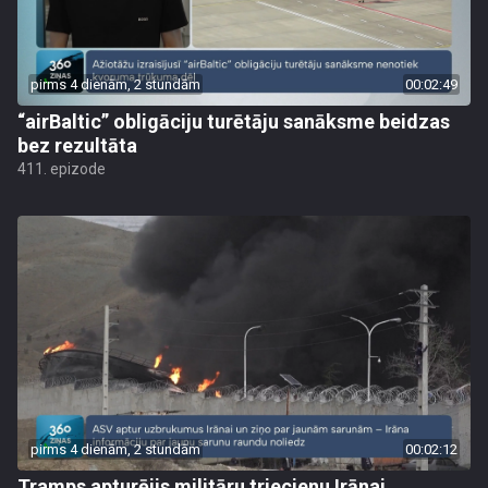
pirms 4 dienām, 2 stundām
00:02:49
“airBaltic” obligāciju turētāju sanāksme beidzas
bez rezultāta
411. epizode
pirms 4 dienām, 2 stundām
00:02:12
Tramps apturējis militāru triecienu Irānai