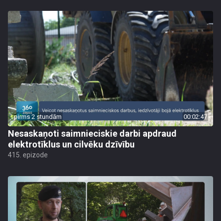
pirms 2 stundām
00:02:47
Nesaskaņoti saimnieciskie darbi apdraud
elektrotīklus un cilvēku dzīvību
415. epizode