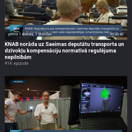
pirms 1 dienas, 1 stundas
00:03:42
KNAB norāda uz Saeimas deputātu transporta un
dzīvokļu kompensāciju normatīvā regulējuma
nepilnībām
414. epizode