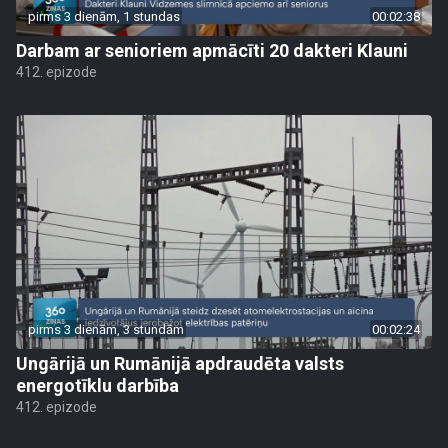
pirms 3 dienām, 1 stundas
00:02:38
Darbam ar senioriem apmācīti 20 dakteri Klauni
412. epizode
pirms 3 dienām, 3 stundām
00:02:24
Ungārijā un Rumānijā apdraudēta valsts
energotīklu darbība
412. epizode