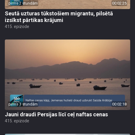
pirms 2 stundām
00:02:25
Seutā uzturas tūkstošiem migrantu, pilsētā
izsīkst pārtikas krājumi
415. epizode
pirms 3 stundām
00:02:18
Jauni draudi Persijas līcī ceļ naftas cenas
415. epizode