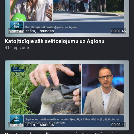
pirms 4 dienām, 1 stundas
00:01:45
Katoļticīgie sāk svētceļojumu uz Aglonu
411. epizode
pirms 4 dienām, 1 stundas
00:01:44