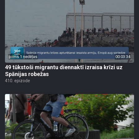
pirms 1 nedēļas
00:03:34
49 tūkstoši migrantu diennaktī izraisa krīzi uz
Spānijas robežas
410. epizode