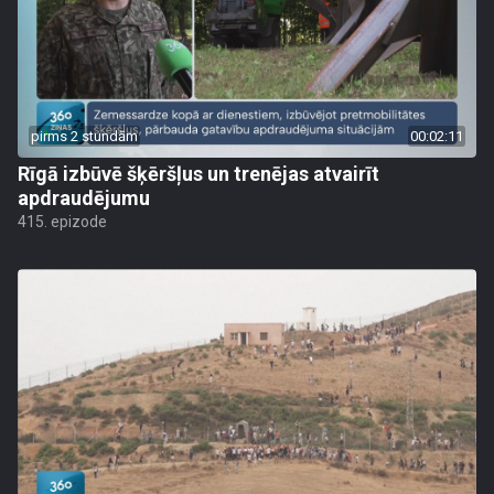
pirms 2 stundām
00:02:11
Rīgā izbūvē šķēršļus un trenējas atvairīt
apdraudējumu
415. epizode