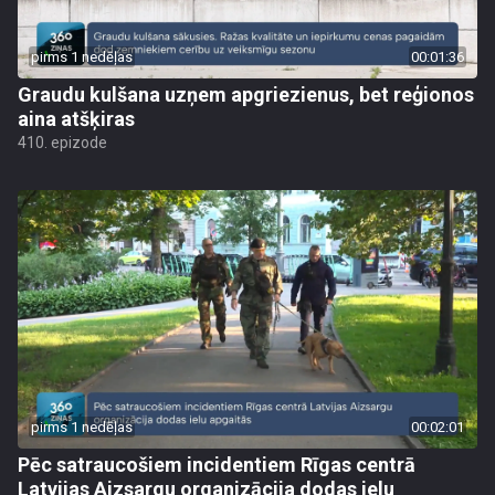
pirms 1 nedēļas
00:01:36
Graudu kulšana uzņem apgriezienus, bet reģionos
aina atšķiras
410. epizode
pirms 1 nedēļas
00:02:01
Pēc satraucošiem incidentiem Rīgas centrā
Latvijas Aizsargu organizācija dodas ielu