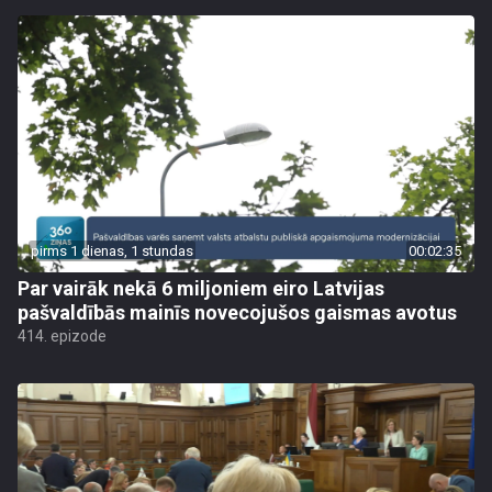
pirms 1 dienas, 1 stundas
00:02:35
Par vairāk nekā 6 miljoniem eiro Latvijas
pašvaldībās mainīs novecojušos gaismas avotus
414. epizode