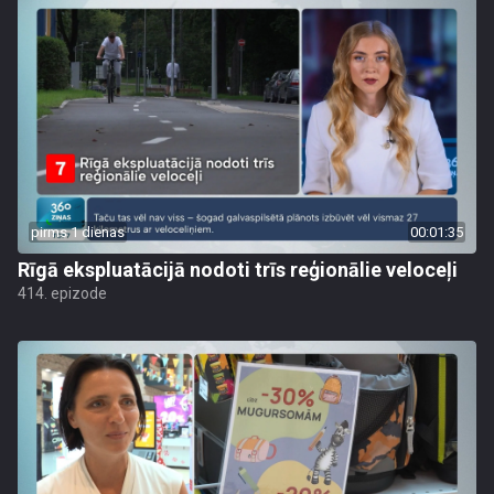
pirms 1 dienas
00:01:35
Rīgā ekspluatācijā nodoti trīs reģionālie veloceļi
414. epizode