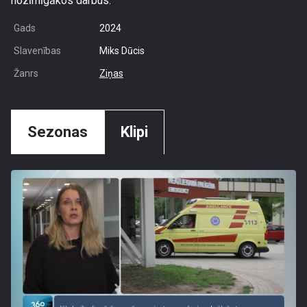
nozīmīgākos darbus.
Gads
2024
Slavenības
Miks Dūcis
Žanrs
Ziņas
Sezonas
Klipi