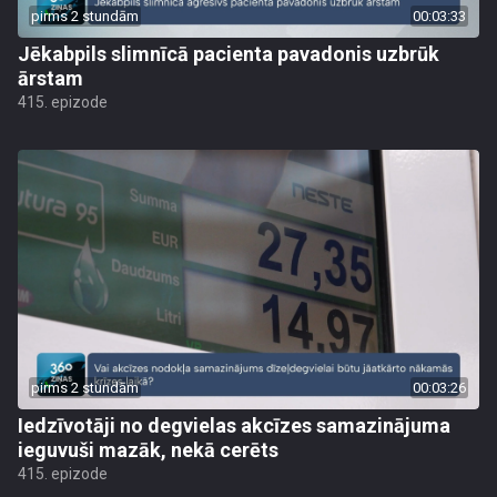
pirms 2 stundām
00:03:33
Jēkabpils slimnīcā pacienta pavadonis uzbrūk
ārstam
415. epizode
pirms 2 stundām
00:03:26
Iedzīvotāji no degvielas akcīzes samazinājuma
ieguvuši mazāk, nekā cerēts
415. epizode