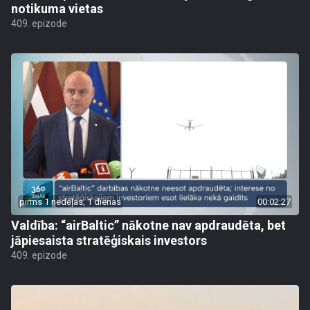
notikuma vietas
409. epizode
pirms 1 nedēļas, 1 dienas
00:02:27
Valdība: “airBaltic” nākotne nav apdraudēta, bet
jāpiesaista stratēģiskais investors
409. epizode