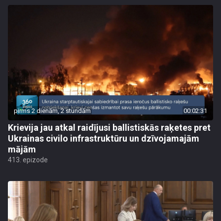
pirms 2 dienām, 2 stundām
00:02:31
Krievija jau atkal raidījusi ballistiskās raķetes pret
Ukrainas civilo infrastruktūru un dzīvojamajām
mājām
413. epizode