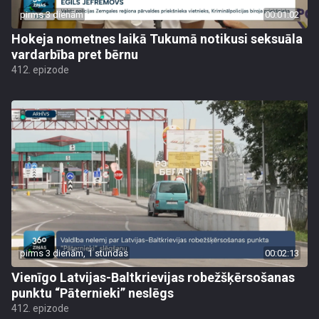
pirms 3 dienām
00:01:02
Hokeja nometnes laikā Tukumā notikusi seksuāla
vardarbība pret bērnu
412. epizode
pirms 3 dienām, 1 stundas
00:02:13
Vienīgo Latvijas-Baltkrievijas robežšķērsošanas
punktu “Pāternieki” neslēgs
412. epizode