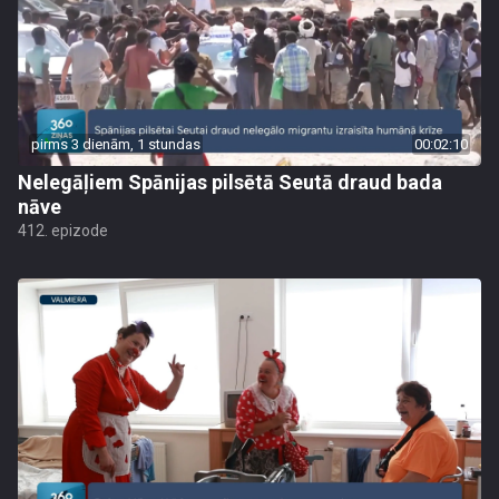
pirms 3 dienām, 1 stundas
00:02:10
Nelegāļiem Spānijas pilsētā Seutā draud bada
nāve
412. epizode