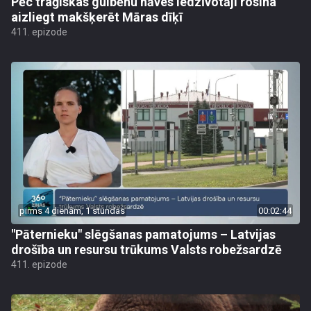
Pēc traģiskas gulbēnu nāves iedzīvotāji rosina
aizliegt makšķerēt Māras dīķī
411. epizode
pirms 4 dienām, 1 stundas
00:02:44
"Pāternieku" slēgšanas pamatojums – Latvijas
drošība un resursu trūkums Valsts robežsardzē
411. epizode