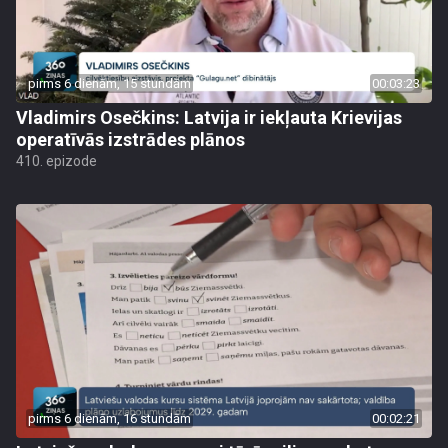
pirms 6 dienām, 15 stundām
00:03:23
Vladimirs Osečkins: Latvija ir iekļauta Krievijas
operatīvās izstrādes plānos
410. epizode
pirms 6 dienām, 16 stundām
00:02:21