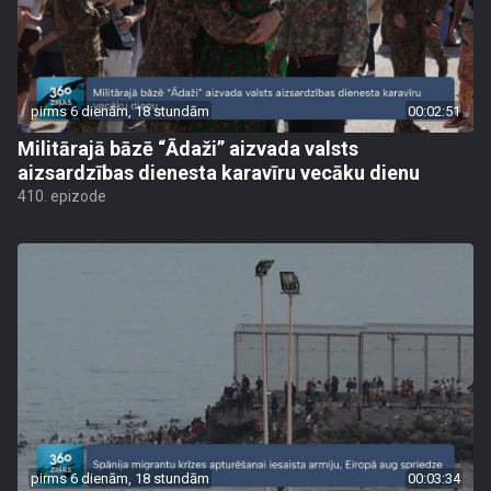
pirms 6 dienām, 18 stundām
00:02:51
Militārajā bāzē “Ādaži” aizvada valsts
aizsardzības dienesta karavīru vecāku dienu
410. epizode
pirms 6 dienām, 18 stundām
00:03:34