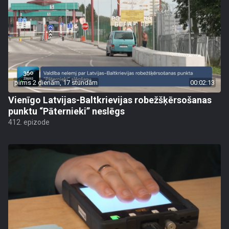
pirms 2 dienām, 17 stundām
00:02:13
Vienīgo Latvijas-Baltkrievijas robežšķērsošanas
punktu “Pāternieki” neslēgs
412. epizode