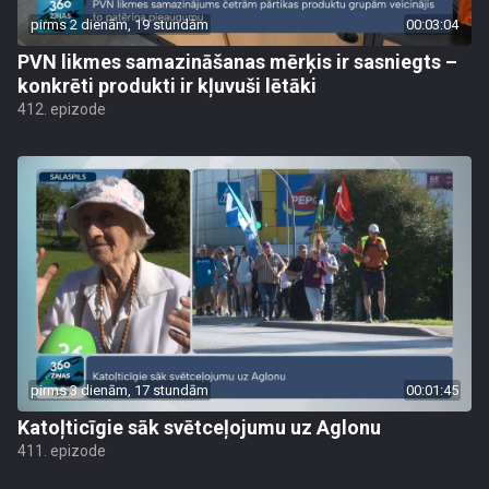
pirms 2 dienām, 19 stundām
00:03:04
PVN likmes samazināšanas mērķis ir sasniegts –
konkrēti produkti ir kļuvuši lētāki
412. epizode
pirms 3 dienām, 17 stundām
00:01:45
Katoļticīgie sāk svētceļojumu uz Aglonu
411. epizode