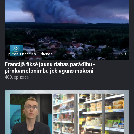
pirms 1 nedēļas, 1 dienas
00:01:29
Francijā fiksē jaunu dabas parādību -
pirokumolonimbu jeb uguns mākoni
408. epizode