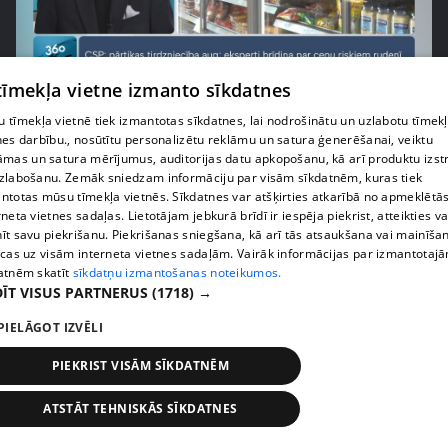
pirms 1 nedēļas, 1 dienas
00:03:37
 tīmekļa vietne izmanto sīkdatnes
Pārtiku pērkam vairāk, bet vai “zemo cenu grozs”
 tīmekļa vietnē tiek izmantotas sīkdatnes, lai nodrošinātu un uzlabotu tīmek
tiešām samazina kopējo čeku?
nes darbību., nosūtītu personalizētu reklāmu un satura ģenerēšanai, veiktu
408. epizode
āmas un satura mērījumus, auditorijas datu apkopošanu, kā arī produktu izst
zlabošanu. Zemāk sniedzam informāciju par visām sīkdatnēm, kuras tiek
ntotas mūsu tīmekļa vietnēs. Sīkdatnes var atšķirties atkarībā no apmeklētā
rneta vietnes sadaļas. Lietotājam jebkurā brīdī ir iespēja piekrist, atteikties va
īt savu piekrišanu. Piekrišanas sniegšana, kā arī tās atsaukšana vai mainīša
ecas uz visām interneta vietnes sadaļām. Vairāk informācijas par izmantotaj
atnēm skatīt
sīkdatņu izmantošanas noteikumos.
ĪT VISUS PARTNERUS
(1718) →
PIELĀGOT IZVĒLI
PIEKRIST VISĀM SĪKDATNĒM
pirms 1 nedēļas, 1 dienas
00:00:56
ATSTĀT TEHNISKĀS SĪKDATNES
Latvijā pirmajā Simulāciju centrā mediķi trenēsies