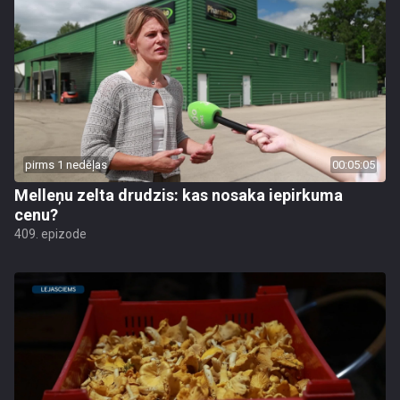
pirms 1 nedēļas
00:05:05
Melleņu zelta drudzis: kas nosaka iepirkuma
cenu?
409. epizode