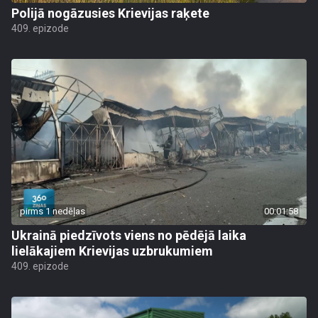
Polijā nogāzusies Krievijas raķete
409. epizode
pirms 1 nedēļas
00:01:58
Ukrainā piedzīvots viens no pēdējā laika
lielākajiem Krievijas uzbrukumiem
409. epizode