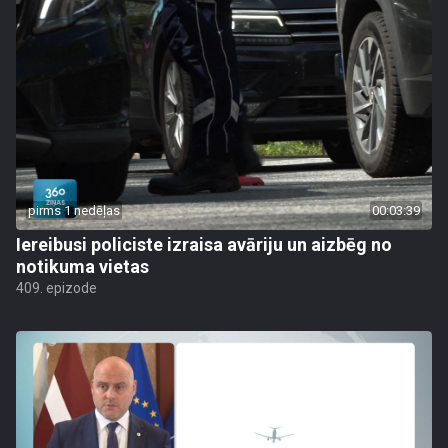
pirms 1 nedēļas
00:03:39
Iereibusi policiste izraisa avāriju un aizbēg no
notikuma vietas
409. epizode