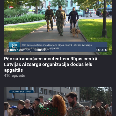
pirms 6 dienām, 18 stundām
00:02:01
Pēc satraucošiem incidentiem Rīgas centrā
Latvijas Aizsargu organizācija dodas ielu
apgaitās
410. epizode