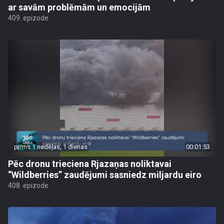
ar savām problēmām un emocijām
409. epizode
pirms 1 nedēļas, 1 dienas
00:01:53
Pēc dronu trieciena Rjazaņas noliktavai
“Wildberries” zaudējumi sasniedz miljardu eiro
408. epizode