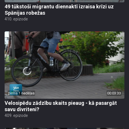
49 tūkstoši migrantu diennaktī izraisa krīzi uz
Spānijas robežas
410. epizode
pirms 1 nedēļas
00:03:33
Velosipēdu zādzību skaits pieaug - kā pasargāt
savu divriteni?
409. epizode