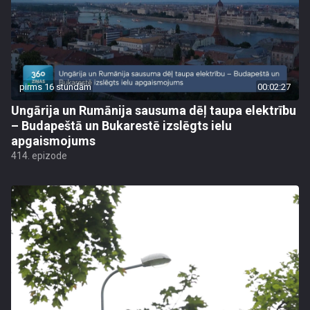
pirms 16 stundām
00:02:27
Ungārija un Rumānija sausuma dēļ taupa elektrību
– Budapeštā un Bukarestē izslēgts ielu
apgaismojums
414. epizode