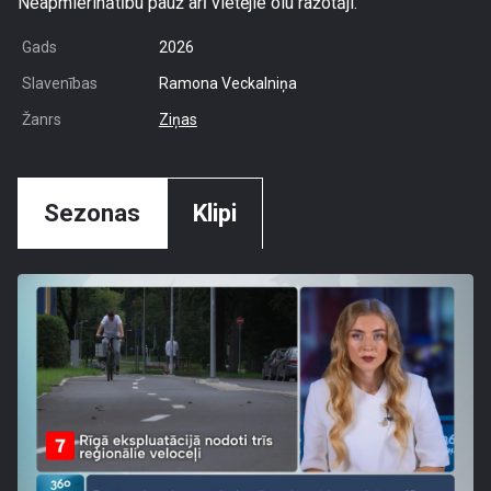
Neapmierinātību pauž arī vietējie olu ražotāji.
Gads
2026
Slavenības
Ramona Veckalniņa
Žanrs
Ziņas
Sezonas
Klipi