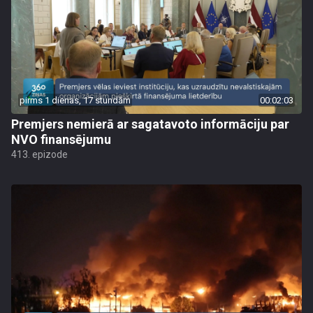
pirms 1 dienas, 17 stundām
00:02:03
Premjers nemierā ar sagatavoto informāciju par
NVO finansējumu
413. epizode