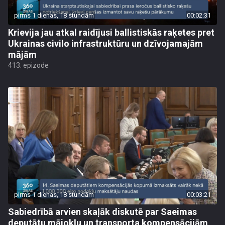
pirms 1 dienas, 18 stundām
00:02:31
Krievija jau atkal raidījusi ballistiskās raķetes pret
Ukrainas civilo infrastruktūru un dzīvojamajām
mājām
413. epizode
pirms 1 dienas, 18 stundām
00:03:21
Sabiedrībā arvien skaļāk diskutē par Saeimas
deputātu mājokļu un transporta kompensācijām