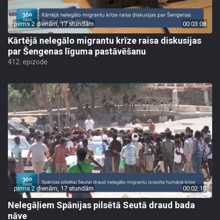
pirms 2 dienām, 17 stundām
00:03:08
Kārtējā nelegālo migrantu krīze raisa diskusijas
par Šengenas līguma pastāvēšanu
412. epizode
pirms 2 dienām, 17 stundām
00:02:10
Nelegāļiem Spānijas pilsētā Seutā draud bada
nāve