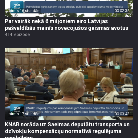
pirms 16 stundām
00:02:35
Par vairāk nekā 6 miljoniem eiro Latvijas
pašvaldībās mainīs novecojušos gaismas avotus
414. epizode
pirms 17 stundām
00:03:42
KNAB norāda uz Saeimas deputātu transporta un
dzīvokļu kompensāciju normatīvā regulējuma
nepilnībām