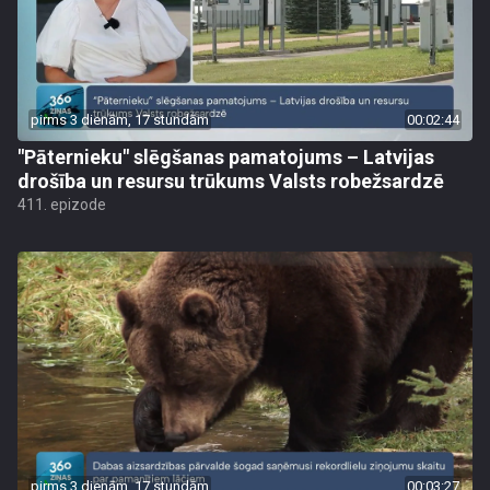
pirms 3 dienām, 17 stundām
00:02:44
"Pāternieku" slēgšanas pamatojums – Latvijas
drošība un resursu trūkums Valsts robežsardzē
411. epizode
pirms 3 dienām, 17 stundām
00:03:27