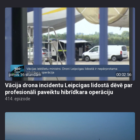
pirms 16 stundām
00:02:56
Vācija drona incidentu Leipcigas lidostā dēvē par
profesionāli paveiktu hibrīdkara operāciju
414. epizode