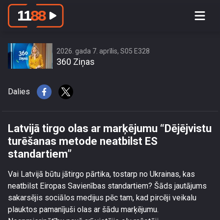
Latvijā tirgo olas ar marķējumu
“Dējējvistu turēšanas metode neatbilst
ES standartiem”
2026. gada 7. aprīlis, S05 E328
360 Ziņas
Dalies
Latvijā tirgo olas ar marķējumu “Dējējvistu
turēšanas metode neatbilst ES
standartiem”
Vai Latvijā būtu jātirgo pārtika, tostarp no Ukrainas, kas
neatbilst Eiropas Savienības standartiem? Šāds jautājums
sakarsējis sociālos medijus pēc tam, kad pircēji veikalu
plauktos pamanījuši olas ar šādu marķējumu.