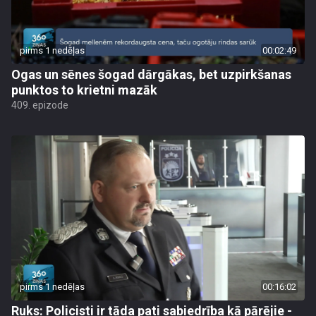
pirms 1 nedēļas
00:02:49
Ogas un sēnes šogad dārgākas, bet uzpirkšanas
punktos to krietni mazāk
409. epizode
pirms 1 nedēļas
00:16:02
Ruks: Policisti ir tāda pati sabiedrība kā pārējie -