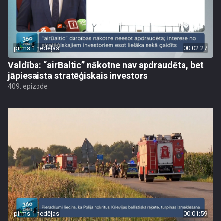
pirms 1 nedēļas
00:02:27
Valdība: “airBaltic” nākotne nav apdraudēta, bet
jāpiesaista stratēģiskais investors
409. epizode
pirms 1 nedēļas
00:01:59