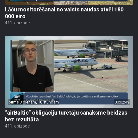
Lāču monitorēšanai no valsts naudas atvēl 180
000 eiro
411. epizode
pirms 3 dienām, 18 stundām
00:02:49
“airBaltic” obligāciju turētāju sanāksme beidzas
bez rezultāta
411. epizode