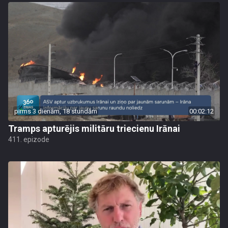
pirms 3 dienām, 18 stundām
00:02:12
Tramps apturējis militāru triecienu Irānai
411. epizode