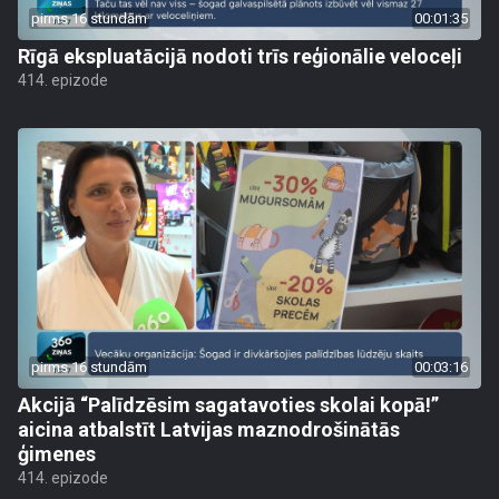
pirms 16 stundām
00:01:35
Rīgā ekspluatācijā nodoti trīs reģionālie veloceļi
414. epizode
pirms 16 stundām
00:03:16
Akcijā “Palīdzēsim sagatavoties skolai kopā!”
aicina atbalstīt Latvijas maznodrošinātās
ģimenes
414. epizode