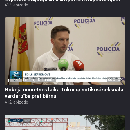
413. epizode
pirms 2 dienām, 15 stundām
00:01:02
Hokeja nometnes laikā Tukumā notikusi seksuāla
vardarbība pret bērnu
412. epizode