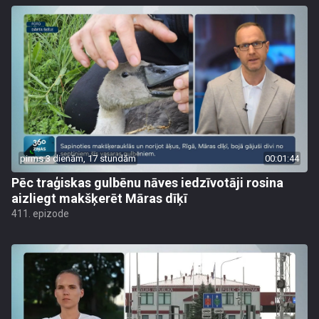
pirms 3 dienām, 17 stundām
00:01:44
Pēc traģiskas gulbēnu nāves iedzīvotāji rosina
aizliegt makšķerēt Māras dīķī
411. epizode