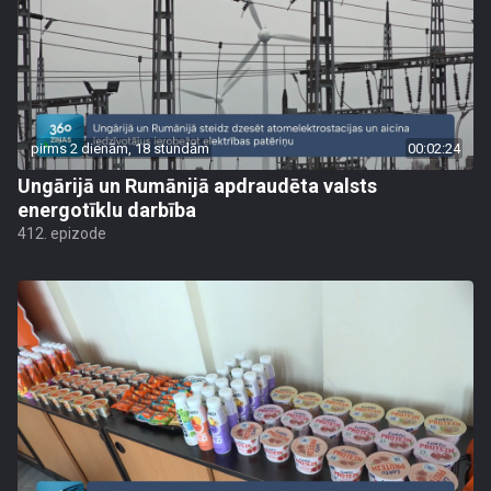
pirms 2 dienām, 18 stundām
00:02:24
Ungārijā un Rumānijā apdraudēta valsts
energotīklu darbība
412. epizode