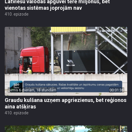
Latviešu valodas apguvei tērē miljonus, bet
vienotas sistēmas joprojām nav
410. epizode
pirms 6 dienām, 18 stundām
00:01:36
Graudu kulšana uzņem apgriezienus, bet reģionos
aina atšķiras
410. epizode