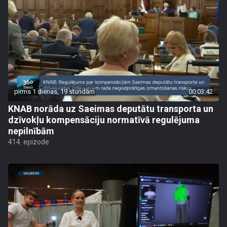
pirms 1 dienas, 19 stundām
00:03:42
KNAB norāda uz Saeimas deputātu transporta un
dzīvokļu kompensāciju normatīvā regulējuma
nepilnībām
414. epizode