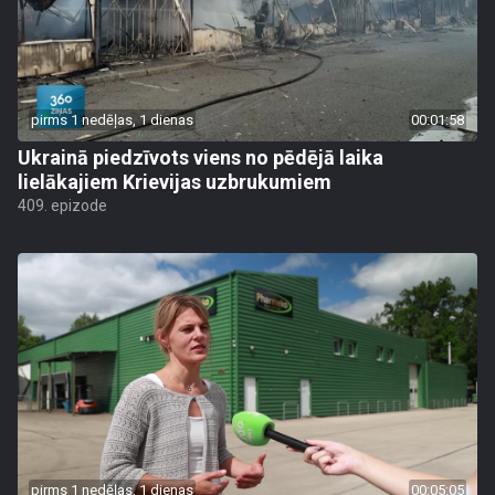
pirms 1 nedēļas, 1 dienas
00:01:58
Ukrainā piedzīvots viens no pēdējā laika
lielākajiem Krievijas uzbrukumiem
409. epizode
pirms 1 nedēļas, 1 dienas
00:05:05