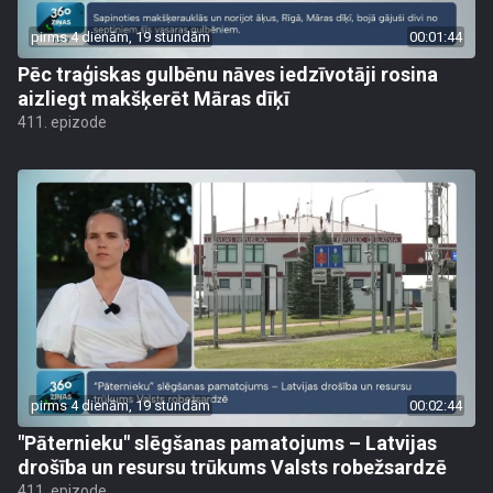
pirms 4 dienām, 19 stundām
00:01:44
Pēc traģiskas gulbēnu nāves iedzīvotāji rosina
aizliegt makšķerēt Māras dīķī
411. epizode
pirms 4 dienām, 19 stundām
00:02:44
"Pāternieku" slēgšanas pamatojums – Latvijas
drošība un resursu trūkums Valsts robežsardzē
411. epizode