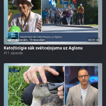
pirms 4 dienām, 19 stundām
00:01:45
Katoļticīgie sāk svētceļojumu uz Aglonu
411. epizode