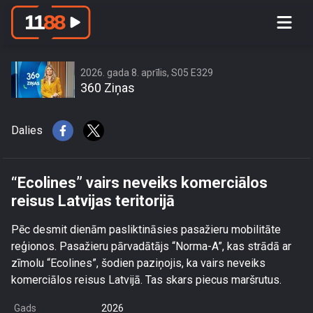
“Ecolines” vairs neveiks komerciālos
reisus Latvijas teritorijā
2026. gada 8. aprīlis, S05 E329
360 Ziņas
Dalies
“Ecolines” vairs neveiks komerciālos
reisus Latvijas teritorijā
Pēc desmit dienām pasliktināsies pasažieru mobilitāte
reģionos. Pasažieru pārvadātājs “Norma-A”, kas strādā ar
zīmolu “Ecolines”, šodien paziņojis, ka vairs neveiks
komerciālos reisus Latvijā. Tas skars piecus maršrutus.
Gads
2026