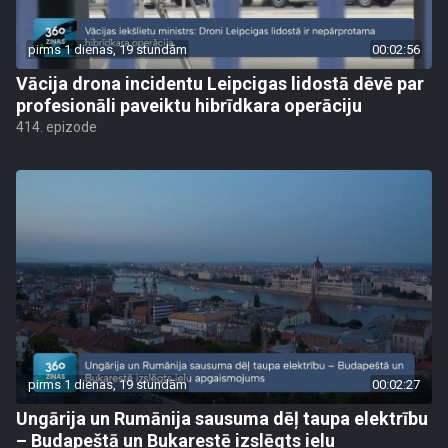
pirms 1 dienas, 19 stundām
00:02:56
Vācija drona incidentu Leipcigas lidostā dēvē par
profesionāli paveiktu hibrīdkara operāciju
414. epizode
pirms 1 dienas, 19 stundām
00:02:27
Ungārija un Rumānija sausuma dēļ taupa elektrību
– Budapeštā un Bukarestē izslēgts ielu