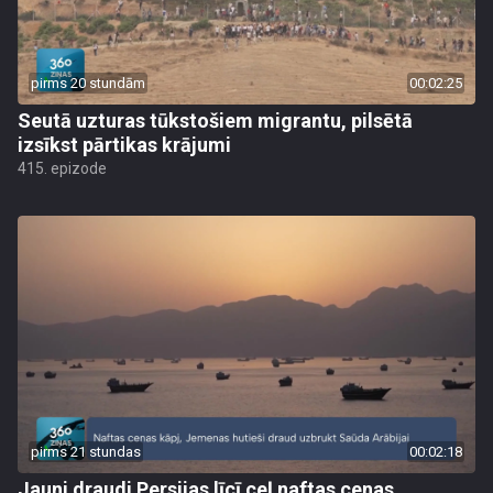
pirms 20 stundām
00:02:25
Seutā uzturas tūkstošiem migrantu, pilsētā
izsīkst pārtikas krājumi
415. epizode
pirms 21 stundas
00:02:18
Jauni draudi Persijas līcī ceļ naftas cenas