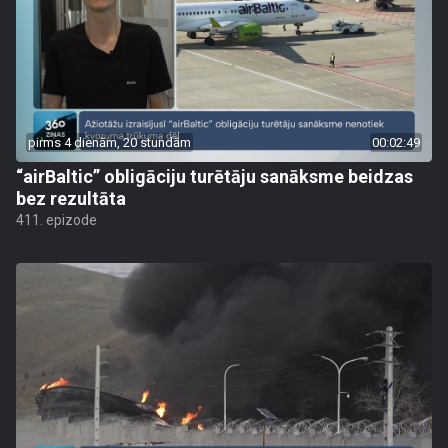
pirms 4 dienām, 20 stundām
00:02:49
“airBaltic” obligāciju turētāju sanāksme beidzas
bez rezultāta
411. epizode