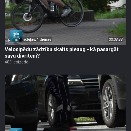
pirms 1 nedēļas, 1 dienas
00:03:33
Velosipēdu zādzību skaits pieaug - kā pasargāt
savu divriteni?
409. epizode