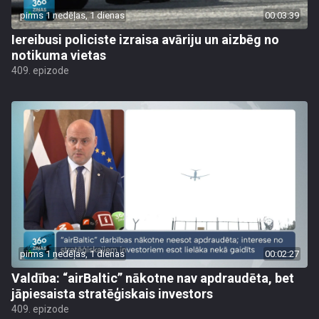
pirms 1 nedēļas, 1 dienas
00:03:39
Iereibusi policiste izraisa avāriju un aizbēg no
notikuma vietas
409. epizode
pirms 1 nedēļas, 1 dienas
00:02:27
Valdība: “airBaltic” nākotne nav apdraudēta, bet
jāpiesaista stratēģiskais investors
409. epizode