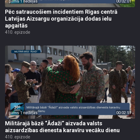
pirms 1 nedēļas
00:02:01
Pēc satraucošiem incidentiem Rīgas centrā
Latvijas Aizsargu organizācija dodas ielu
apgaitās
410. epizode
pirms 1 nedēļas
00:02:51
Militārajā bāzē “Ādaži” aizvada valsts
aizsardzības dienesta karavīru vecāku dienu
410. epizode