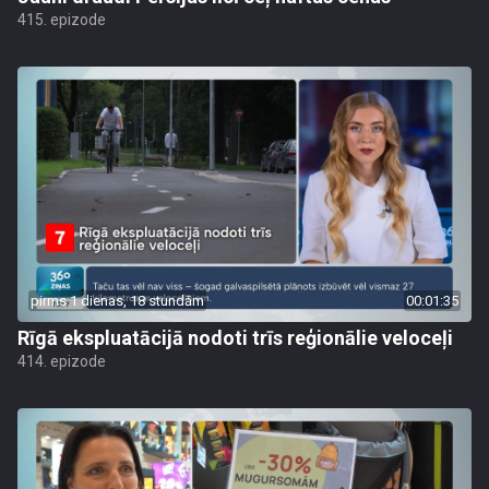
415. epizode
pirms 1 dienas, 18 stundām
00:01:35
Rīgā ekspluatācijā nodoti trīs reģionālie veloceļi
414. epizode