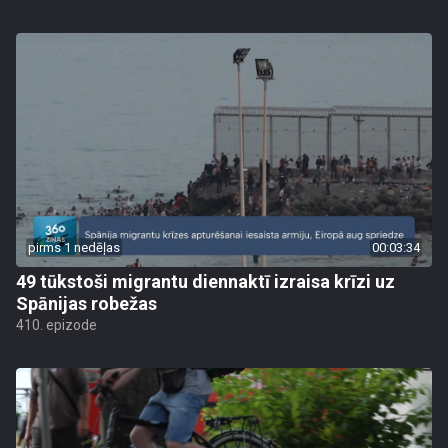
pirms 1 nedēļas
00:03:34
49 tūkstoši migrantu diennaktī izraisa krīzi uz
Spānijas robežas
410. epizode