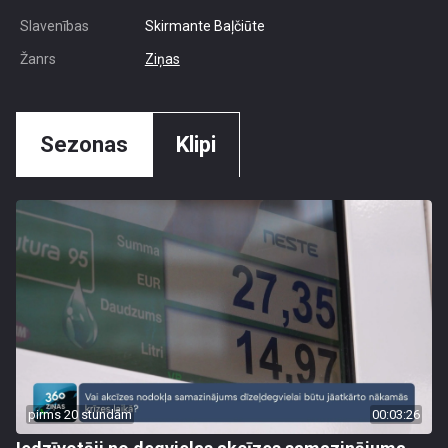
Slavenības
Skirmante Baļčiūte
Žanrs
Ziņas
Sezonas
Klipi
pirms 20 stundām
00:03:26