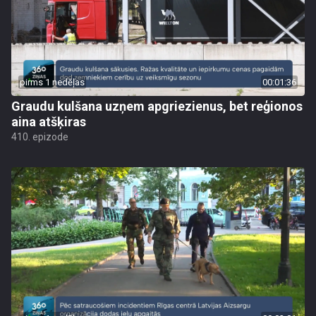
pirms 1 nedēļas
00:01:36
Graudu kulšana uzņem apgriezienus, bet reģionos
aina atšķiras
410. epizode