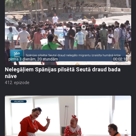
pirms 3 dienām, 20 stundām
00:02:10
Nelegāļiem Spānijas pilsētā Seutā draud bada
nāve
412. epizode