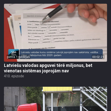
pirms 1 nedēļas
00:02:21
Latviešu valodas apguvei tērē miljonus, bet
vienotas sistēmas joprojām nav
410. epizode