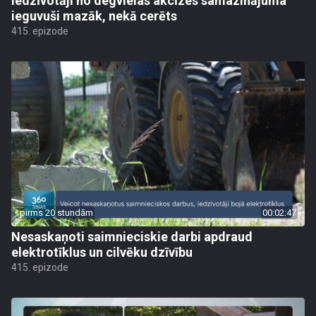
Iedzīvotāji no degvielas akcīzes samazinājuma
ieguvuši mazāk, nekā cerēts
415. epizode
pirms 20 stundām
00:02:47
Nesaskaņoti saimnieciskie darbi apdraud
elektrotīklus un cilvēku dzīvību
415. epizode