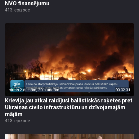
NVO finansējumu
413. epizode
pirms 2 dienām, 20 stundām
00:02:31
Krievija jau atkal raidījusi ballistiskās raķetes pret
Ukrainas civilo infrastruktūru un dzīvojamajām
mājām
413. epizode