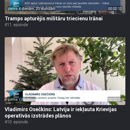
pirms 4 dienām, 20 stundām
00:02:12
Tramps apturējis militāru triecienu Irānai
411. epizode
pirms 1 nedēļas
00:03:23
Vladimirs Osečkins: Latvija ir iekļauta Krievijas
operatīvās izstrādes plānos
410. epizode