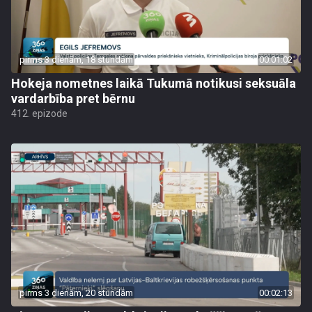
pirms 3 dienām, 18 stundām
00:01:02
Hokeja nometnes laikā Tukumā notikusi seksuāla
vardarbība pret bērnu
412. epizode
pirms 3 dienām, 20 stundām
00:02:13