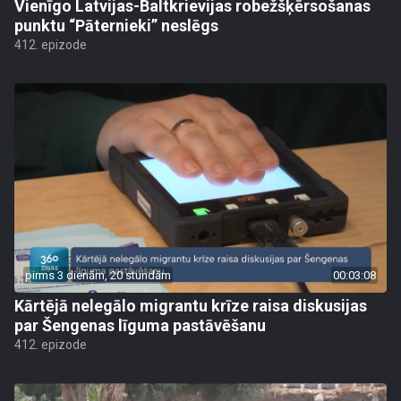
Vienīgo Latvijas-Baltkrievijas robežšķērsošanas
punktu “Pāternieki” neslēgs
412. epizode
pirms 3 dienām, 20 stundām
00:03:08
Kārtējā nelegālo migrantu krīze raisa diskusijas
par Šengenas līguma pastāvēšanu
412. epizode