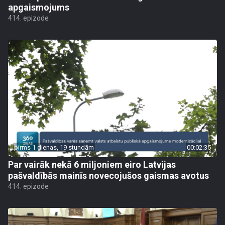
apgaismojums
414. epizode
pirms 1 dienas, 19 stundām
00:02:35
Par vairāk nekā 6 miljoniem eiro Latvijas
pašvaldībās mainīs novecojušos gaismas avotus
414. epizode