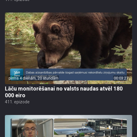
pirms 4 dienām, 20 stundām
00:03:27
Lāču monitorēšanai no valsts naudas atvēl 180
000 eiro
411. epizode