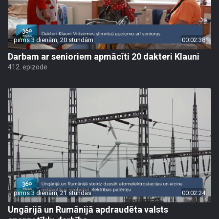
pirms 3 dienām, 20 stundām
00:02:38
Darbam ar senioriem apmācīti 20 dakteri Klauni
412. epizode
pirms 3 dienām, 21 stundas
00:02:24
Ungārijā un Rumānijā apdraudēta valsts