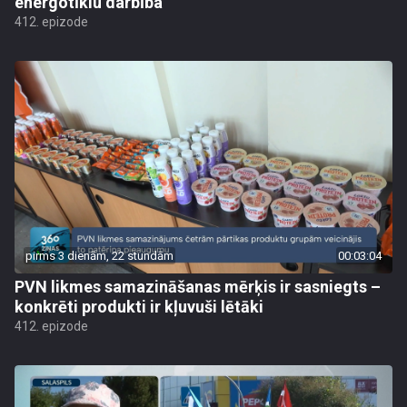
energotīklu darbība
412. epizode
pirms 3 dienām, 22 stundām
00:03:04
PVN likmes samazināšanas mērķis ir sasniegts –
konkrēti produkti ir kļuvuši lētāki
412. epizode