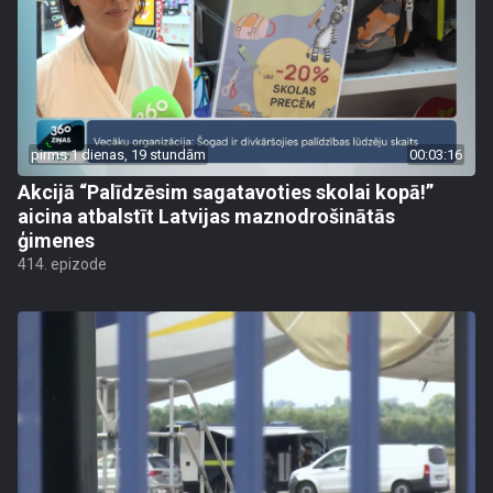
pirms 1 dienas, 19 stundām
00:03:16
Akcijā “Palīdzēsim sagatavoties skolai kopā!”
aicina atbalstīt Latvijas maznodrošinātās
ģimenes
414. epizode