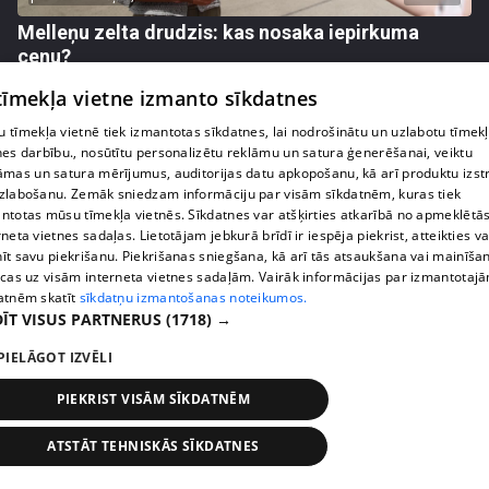
Melleņu zelta drudzis: kas nosaka iepirkuma
cenu?
409. epizode
 tīmekļa vietne izmanto sīkdatnes
 tīmekļa vietnē tiek izmantotas sīkdatnes, lai nodrošinātu un uzlabotu tīmek
nes darbību., nosūtītu personalizētu reklāmu un satura ģenerēšanai, veiktu
āmas un satura mērījumus, auditorijas datu apkopošanu, kā arī produktu izst
zlabošanu. Zemāk sniedzam informāciju par visām sīkdatnēm, kuras tiek
ntotas mūsu tīmekļa vietnēs. Sīkdatnes var atšķirties atkarībā no apmeklētā
rneta vietnes sadaļas. Lietotājam jebkurā brīdī ir iespēja piekrist, atteikties va
īt savu piekrišanu. Piekrišanas sniegšana, kā arī tās atsaukšana vai mainīša
ecas uz visām interneta vietnes sadaļām. Vairāk informācijas par izmantotaj
atnēm skatīt
sīkdatņu izmantošanas noteikumos.
ĪT VISUS PARTNERUS
(1718) →
PIELĀGOT IZVĒLI
pirms 1 nedēļas, 1 dienas
00:02:49
Ogas un sēnes šogad dārgākas, bet uzpirkšanas
PIEKRIST VISĀM SĪKDATNĒM
punktos to krietni mazāk
409. epizode
ATSTĀT TEHNISKĀS SĪKDATNES