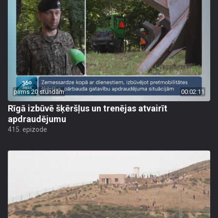
pirms 20 stundām
00:02:11
Rīgā izbūvē šķēršļus un trenējas atvairīt
apdraudējumu
415. epizode