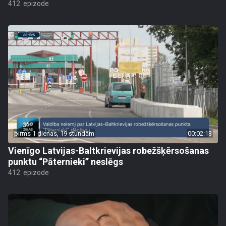
412. epizode
pirms 1 dienas, 19 stundām
00:02:13
Vienīgo Latvijas-Baltkrievijas robežšķērsošanas
punktu “Pāternieki” neslēgs
412. epizode