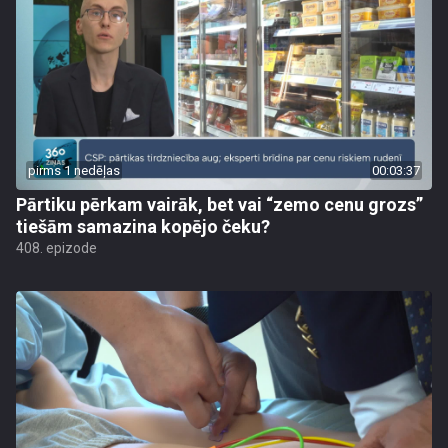
pirms 1 nedēļas
00:03:37
Pārtiku pērkam vairāk, bet vai “zemo cenu grozs”
tiešām samazina kopējo čeku?
408. epizode