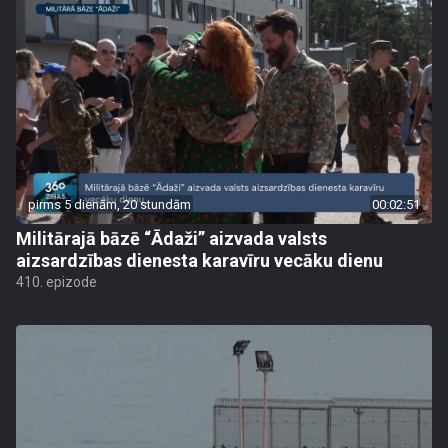
pirms 5 dienām, 20 stundām
00:02:51
Militārajā bāzē “Ādaži” aizvada valsts
aizsardzības dienesta karavīru vecāku dienu
410. epizode