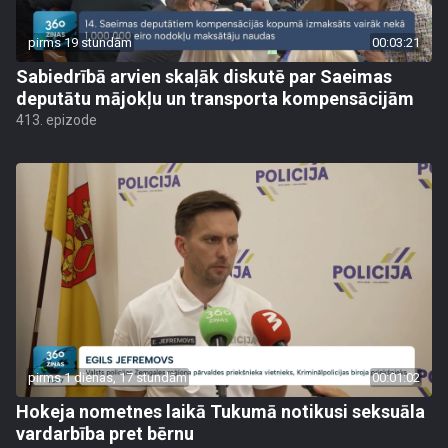
pirms 19 stundām
00:03:21
Sabiedrībā arvien skaļāk diskutē par Saeimas
deputātu mājokļu un transporta kompensācijām
413. epizode
pirms 1 dienas, 17 stundām
00:01:02
Hokeja nometnes laikā Tukumā notikusi seksuāla
vardarbība pret bērnu