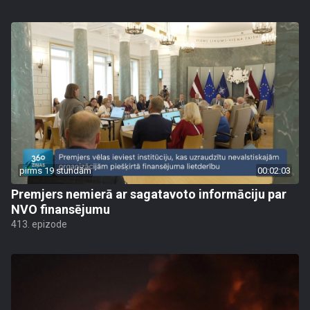
pirms 19 stundām
00:02:03
Premjers nemierā ar sagatavoto informāciju par
NVO finansējumu
413. epizode