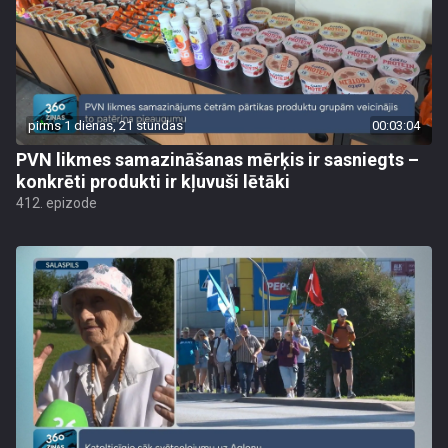
pirms 1 dienas, 21 stundas
00:03:04
PVN likmes samazināšanas mērķis ir sasniegts –
konkrēti produkti ir kļuvuši lētāki
412. epizode