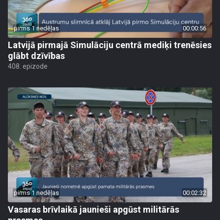
pirms 1 nedēļas
00:00:56
Latvijā pirmajā Simulāciju centrā mediķi trenēsies
glābt dzīvības
408. epizode
pirms 1 nedēļas
00:02:32
Vasaras brīvlaikā jaunieši apgūst militārās