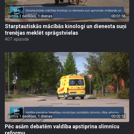
pirms 1 nedēļas, 1 dienas
00:01:56
Starptautiskās mācībās kinologi un dienesta suņi
trenējas meklēt sprāgstvielas
407. epizode
pirms 1 nedēļas, 1 dienas
00:02:52
Pēc asām debatēm valdība apstiprina slimnīcu
reformu