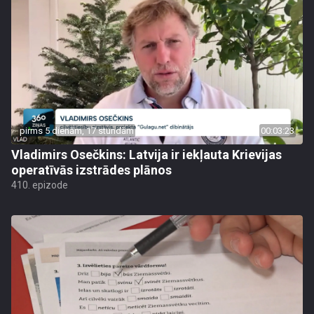
pirms 5 dienām, 17 stundām
00:03:23
Vladimirs Osečkins: Latvija ir iekļauta Krievijas
operatīvās izstrādes plānos
410. epizode