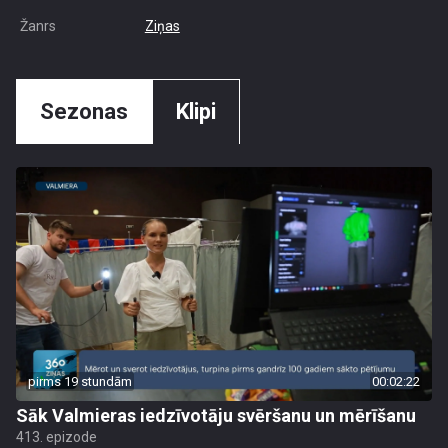
Žanrs
Ziņas
Sezonas
Klipi
pirms 19 stundām
00:02:22
Sāk Valmieras iedzīvotāju svēršanu un mērīšanu
413. epizode