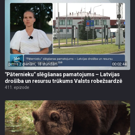
pirms 2 dienām, 18 stundām
00:02:44
"Pāternieku" slēgšanas pamatojums – Latvijas
drošība un resursu trūkums Valsts robežsardzē
411. epizode