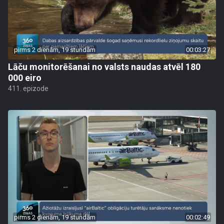
pirms 2 dienām, 19 stundām
00:03:27
Lāču monitorēšanai no valsts naudas atvēl 180
000 eiro
411. epizode
pirms 2 dienām, 19 stundām
00:02:49