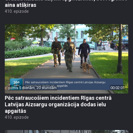
aina atšķiras
410. epizode
pirms 5 dienām, 20 stundām
00:02:01
Pēc satraucošiem incidentiem Rīgas centrā
Latvijas Aizsargu organizācija dodas ielu
apgaitās
410. epizode