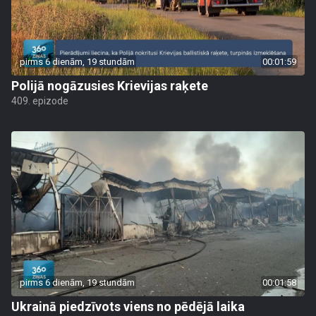
pirms 6 dienām, 19 stundām
00:01:59
Polijā nogāzusies Krievijas raķete
409. epizode
pirms 6 dienām, 19 stundām
00:01:58
Ukrainā piedzīvots viens no pēdējā laika