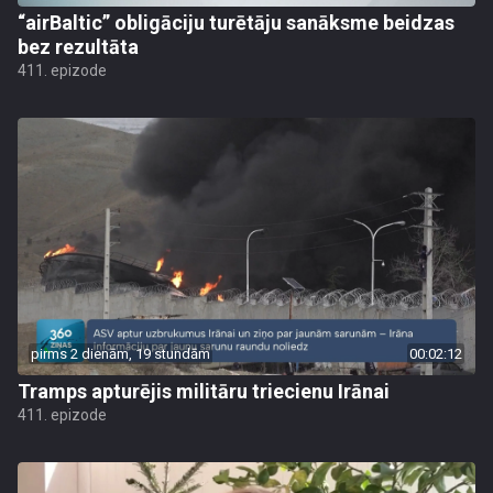
“airBaltic” obligāciju turētāju sanāksme beidzas
bez rezultāta
411. epizode
pirms 2 dienām, 19 stundām
00:02:12
Tramps apturējis militāru triecienu Irānai
411. epizode