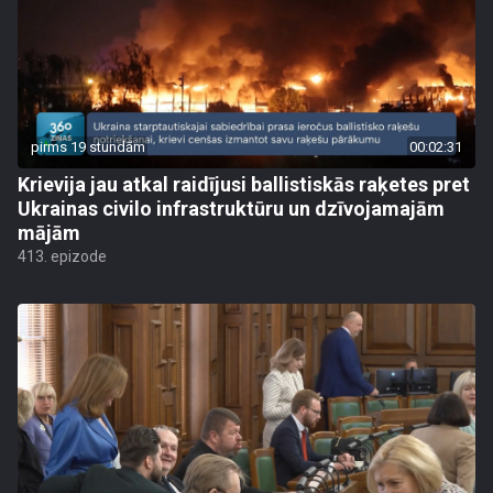
pirms 19 stundām
00:02:31
Krievija jau atkal raidījusi ballistiskās raķetes pret
Ukrainas civilo infrastruktūru un dzīvojamajām
mājām
413. epizode