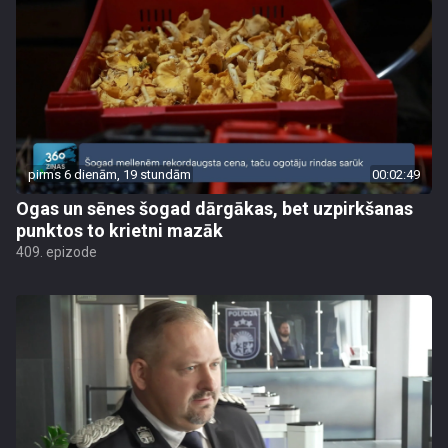
pirms 6 dienām, 19 stundām
00:02:49
Ogas un sēnes šogad dārgākas, bet uzpirkšanas
punktos to krietni mazāk
409. epizode