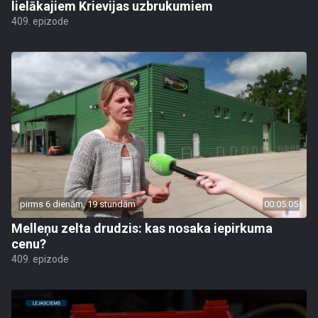
lielākajiem Krievijas uzbrukumiem
409. epizode
pirms 6 dienām, 19 stundām
00:05:05
Melleņu zelta drudzis: kas nosaka iepirkuma
cenu?
409. epizode