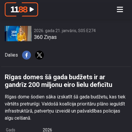
Rīgas domes šā gada budžets ir ar
gandrīz 200 miljonu eiro lielu deficītu
2026. gada 21. janvāris, S05 E274
360 Ziņas
Dalies
Rīgas domes šā gada budžets ir ar
gandrīz 200 miljonu eiro lielu deficītu
Rīgas dome šodien sāka izskatīt šā gada budžetu, kas tiek
vērtēts pretrunīgi. Valdošā koalīcija prioritāru plāno ieguldīt
infrastruktūrā, patvertņu izveidē un pašvaldības policijas
algu celšanā.
Gads
2026