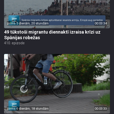
pirms 5 dienām, 20 stundām
00:03:34
49 tūkstoši migrantu diennaktī izraisa krīzi uz
Spānijas robežas
410. epizode
pirms 6 dienām, 18 stundām
00:03:33