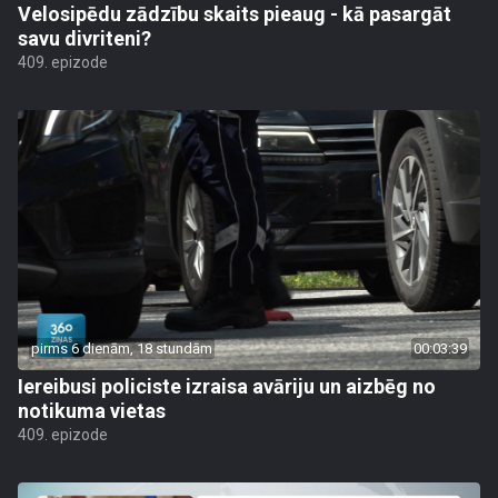
Velosipēdu zādzību skaits pieaug - kā pasargāt
savu divriteni?
409. epizode
pirms 6 dienām, 18 stundām
00:03:39
Iereibusi policiste izraisa avāriju un aizbēg no
notikuma vietas
409. epizode