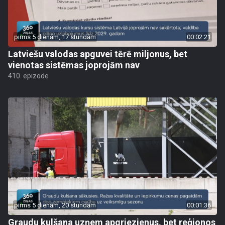
pirms 5 dienām, 17 stundām
00:02:21
Latviešu valodas apguvei tērē miljonus, bet
vienotas sistēmas joprojām nav
410. epizode
pirms 5 dienām, 20 stundām
00:01:36
Graudu kulšana uzņem apgriezienus, bet reģionos