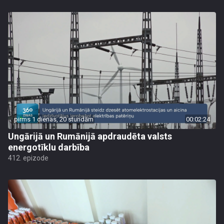
pirms 1 dienas, 20 stundām
00:02:24
Ungārijā un Rumānijā apdraudēta valsts
energotīklu darbība
412. epizode