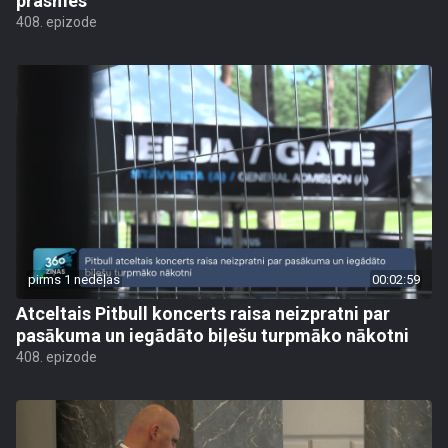
prasmes
408. epizode
pirms 1 nedēļas
00:02:59
Atceltais Pitbull koncerts raisa neizpratni par
pasākuma un iegādāto biļešu turpmāko nākotni
408. epizode