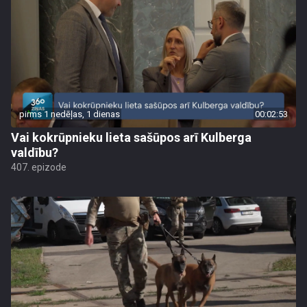
pirms 1 nedēļas, 1 dienas
00:02:53
Vai kokrūpnieku lieta sašūpos arī Kulberga
valdību?
407. epizode