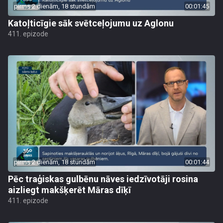
pirms 2 dienām, 18 stundām
00:01:45
Katoļticīgie sāk svētceļojumu uz Aglonu
411. epizode
pirms 2 dienām, 18 stundām
00:01:44
Pēc traģiskas gulbēnu nāves iedzīvotāji rosina
aizliegt makšķerēt Māras dīķī
411. epizode