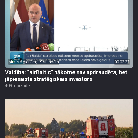
pirms 6 dienām, 19 stundām
00:02:27
Valdība: “airBaltic” nākotne nav apdraudēta, bet
jāpiesaista stratēģiskais investors
409. epizode