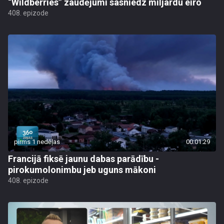
“Wildberries” zaudējumi sasniedz miljardu eiro
408. epizode
pirms 1 nedēļas
00:01:29
Francijā fiksē jaunu dabas parādību -
pirokumolonimbu jeb uguns mākoni
408. epizode