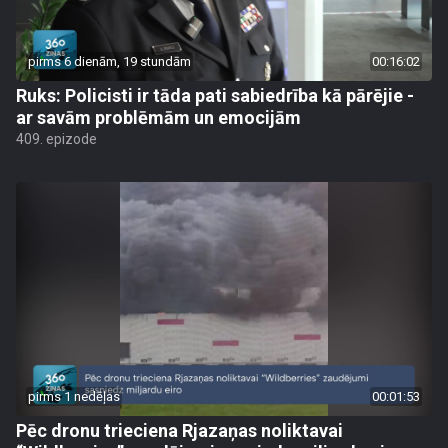
pirms 6 dienām, 19 stundām
00:16:02
Ruks: Policisti ir tāda pati sabiedrība kā pārējie -
ar savām problēmām un emocijām
409. epizode
pirms 1 nedēļas
00:01:53
Pēc dronu trieciena Rjazaņas noliktavai