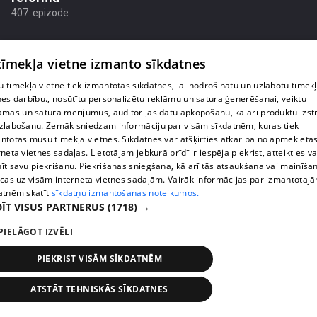
407. epizode
 tīmekļa vietne izmanto sīkdatnes
 tīmekļa vietnē tiek izmantotas sīkdatnes, lai nodrošinātu un uzlabotu tīmek
nes darbību., nosūtītu personalizētu reklāmu un satura ģenerēšanai, veiktu
āmas un satura mērījumus, auditorijas datu apkopošanu, kā arī produktu izst
zlabošanu. Zemāk sniedzam informāciju par visām sīkdatnēm, kuras tiek
ntotas mūsu tīmekļa vietnēs. Sīkdatnes var atšķirties atkarībā no apmeklētā
rneta vietnes sadaļas. Lietotājam jebkurā brīdī ir iespēja piekrist, atteikties va
īt savu piekrišanu. Piekrišanas sniegšana, kā arī tās atsaukšana vai mainīša
ecas uz visām interneta vietnes sadaļām. Vairāk informācijas par izmantotaj
atnēm skatīt
sīkdatņu izmantošanas noteikumos.
pirms 1 nedēļas, 1 dienas
00:02:47
ĪT VISUS PARTNERUS
(1718) →
Barkavā sākas kapelmeistaru mācības, lai nodotu
PIELĀGOT IZVĒLI
tautas muzicēšanas prasmes nākamajām
paaudzēm
PIEKRIST VISĀM SĪKDATNĒM
407. epizode
ATSTĀT TEHNISKĀS SĪKDATNES