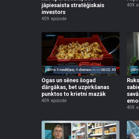
jāpiesaista stratēģiskais
409. 
investors
409. epizode
pirms 1 nedēļas, 1 dienas
00:02:49
pirm
Ogas un sēnes šogad
Ruks:
dārgākas, bet uzpirkšanas
sabi
punktos to krietni mazāk
sav
emo
409. epizode
409. 