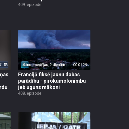
409. epizode
01:53
pirms 1 nedēļas, 2 dienām
00:01:29
aņas
Francijā fiksē jaunu dabas
parādību - pirokumolonimbu
rdu
jeb uguns mākoni
408. epizode