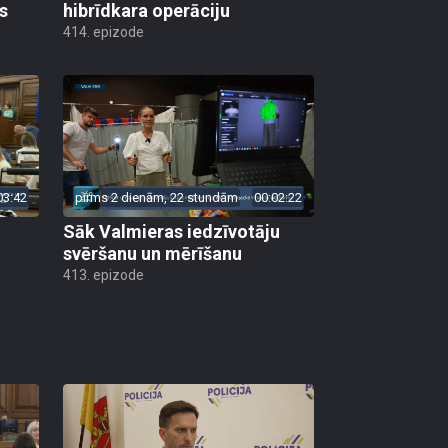
s
hibrīdkara operāciju
414. epizode
03:42
pirms 2 dienām, 22 stundām
00:02:22
Sāk Valmieras iedzīvotāju
svēršanu un mērīšanu
413. epizode