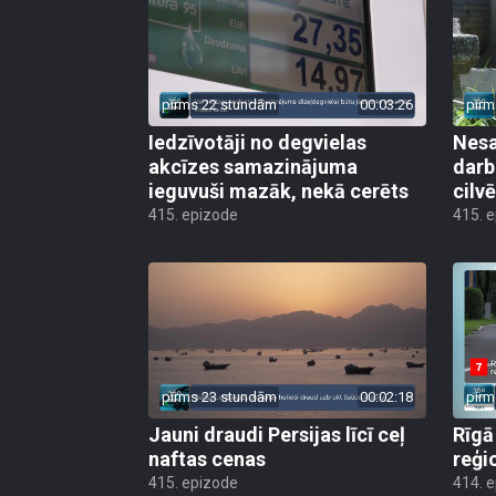
pirms 22 stundām
00:03:26
pirm
Iedzīvotāji no degvielas
Nesa
akcīzes samazinājuma
darb
ieguvuši mazāk, nekā cerēts
cilv
415. epizode
415. 
pirms 23 stundām
00:02:18
pirm
Jauni draudi Persijas līcī ceļ
Rīgā
naftas cenas
reģi
415. epizode
414. 