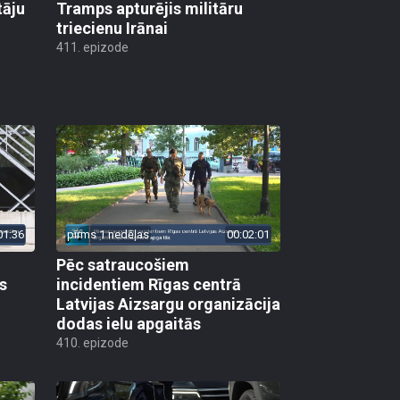
tāju
Tramps apturējis militāru
triecienu Irānai
411. epizode
01:36
pirms 1 nedēļas
00:02:01
Pēc satraucošiem
s
incidentiem Rīgas centrā
Latvijas Aizsargu organizācija
dodas ielu apgaitās
410. epizode