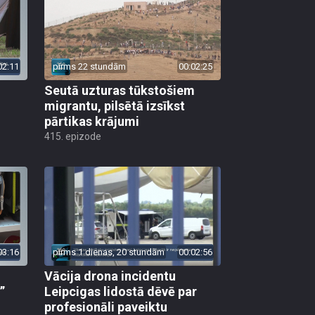
02:11
pirms 22 stundām
00:02:25
Seutā uzturas tūkstošiem
migrantu, pilsētā izsīkst
pārtikas krājumi
415. epizode
03:16
pirms 1 dienas, 20 stundām
00:02:56
Vācija drona incidentu
”
Leipcigas lidostā dēvē par
profesionāli paveiktu