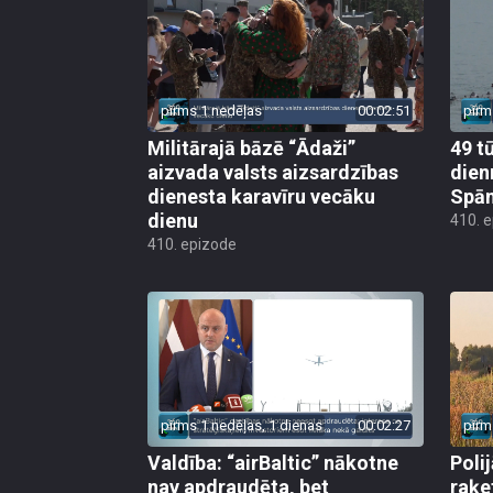
pirms 1 nedēļas
00:02:51
pirm
Militārajā bāzē “Ādaži”
49 t
aizvada valsts aizsardzības
dien
dienesta karavīru vecāku
Spān
dienu
410. 
410. epizode
pirms 1 nedēļas, 1 dienas
00:02:27
pirm
Valdība: “airBaltic” nākotne
Poli
nav apdraudēta, bet
raķe