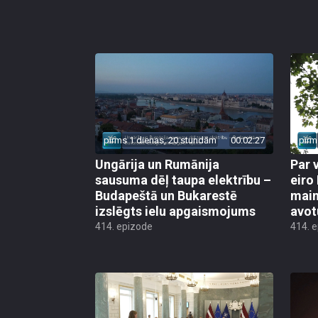
pirms 1 dienas, 20 stundām
00:02:27
pirm
Ungārija un Rumānija
Par 
sausuma dēļ taupa elektrību –
eiro
Budapeštā un Bukarestē
main
izslēgts ielu apgaismojums
avot
414. epizode
414. 