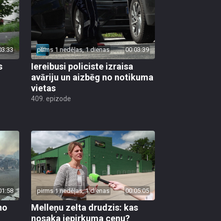
03:33
pirms 1 nedēļas, 1 dienas
00:03:39
s
Iereibusi policiste izraisa
avāriju un aizbēg no notikuma
vietas
409. epizode
01:58
pirms 1 nedēļas, 1 dienas
00:05:05
no
Melleņu zelta drudzis: kas
nosaka iepirkuma cenu?