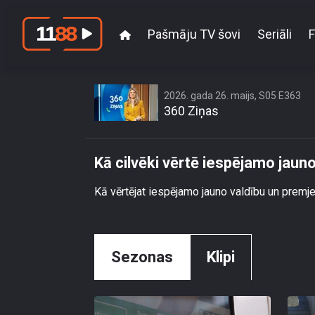
Pašmāju TV šovi
Seriāli
F
Kā cilvēk
2026. gada 26. maijs, S05 E363
360 Ziņas
Kā cilvēki vērtē iespējamo jaun
Kā vērtējat iespējamo jauno valdību un premj
Sezonas
Klipi