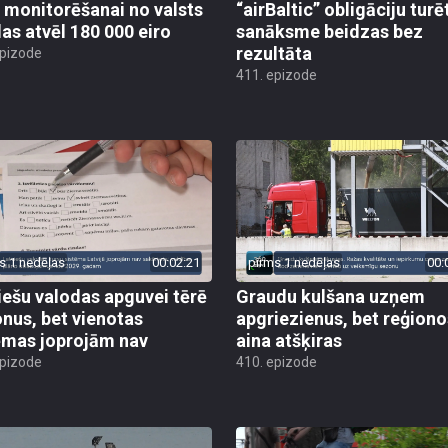
 monitorēšanai no valsts
“airBaltic” obligāciju turē
as atvēl 180 000 eiro
sanāksme beidzas bez
rezultāta
epizode
411. epizode
s 1 nedēļas
00:02:21
pirms 1 nedēļas
00:
iešu valodas apguvei tērē
Graudu kulšana uzņem
onus, bet vienotas
apgriezienus, bet reģiono
ēmas joprojām nav
aina atšķiras
epizode
410. epizode