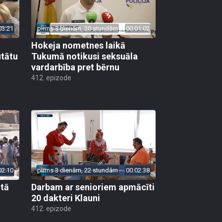
03:21
pirms 3 dienām, 20 stundām
00:01:02
Hokeja nometnes laikā
utātu
Tukumā notikusi seksuāla
vardarbība pret bērnu
412. epizode
02:10
pirms 3 dienām, 22 stundām
00:02:38
ētā
Darbam ar senioriem apmācīti
20 dakteri Klauni
412. epizode