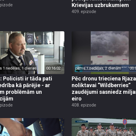
Krievijas uzbrukumiem
epizode
409. epizode
s 1 nedēļas, 1 dienas
00:16:02
pirms 1 nedēļas, 2 dienām
00:
 Policisti ir tāda pati
Pēc dronu trieciena Rjaz
edrība kā pārējie - ar
noliktavai “Wildberries”
ām problēmām un
zaudējumi sasniedz milja
cijām
eiro
epizode
408. epizode