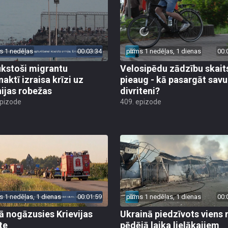
s 1 nedēļas
00:03:34
pirms 1 nedēļas, 1 dienas
00:
ūkstoši migrantu
Velosipēdu zādzību skait
naktī izraisa krīzi uz
pieaug - kā pasargāt savu
ijas robežas
divriteni?
epizode
409. epizode
s 1 nedēļas, 1 dienas
00:01:59
pirms 1 nedēļas, 1 dienas
00:
jā nogāzusies Krievijas
Ukrainā piedzīvots viens 
te
pēdējā laika lielākajiem