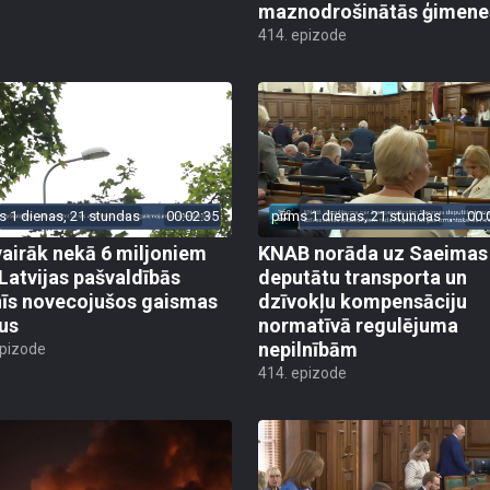
maznodrošinātās ģimene
414. epizode
s 1 dienas, 21 stundas
00:02:35
pirms 1 dienas, 21 stundas
00:
vairāk nekā 6 miljoniem
KNAB norāda uz Saeimas
 Latvijas pašvaldībās
deputātu transporta un
īs novecojušos gaismas
dzīvokļu kompensāciju
us
normatīvā regulējuma
nepilnībām
epizode
414. epizode