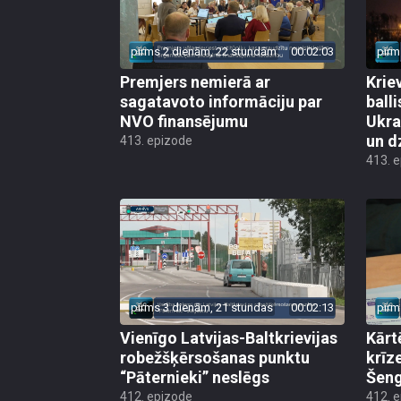
pirms 2 dienām, 22 stundām
00:02:03
pirm
Premjers nemierā ar
Kriev
sagatavoto informāciju par
ball
NVO finansējumu
Ukra
un d
413. epizode
413. 
pirms 3 dienām, 21 stundas
00:02:13
pirm
Vienīgo Latvijas-Baltkrievijas
Kārt
robežšķērsošanas punktu
krīz
“Pāternieki” neslēgs
Šeng
412. epizode
412. 