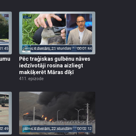
01:45
pirms 4 dienām, 21 stundas
00:01:44
ojumu
Pēc traģiskas gulbēnu nāves
iedzīvotāji rosina aizliegt
makšķerēt Māras dīķī
411. epizode
02:49
pirms 4 dienām, 22 stundām
00:02:12