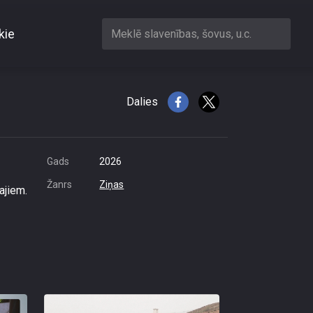
kie
Meklē slavenības, šovus, u.c.
kandidātu?
Dalies
Gads
2026
Žanrs
Ziņas
ajiem.