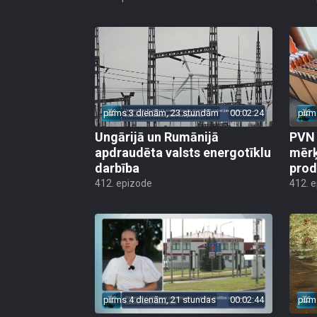
pirms 3 dienām, 23 stundām
00:02:24
pirm
Ungārijā un Rumānijā
PVN 
apdraudēta valsts energotīklu
mērķ
darbība
produ
412. epizode
412. 
pirms 4 dienām, 21 stundas
00:02:44
pirm