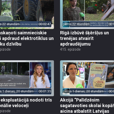
s 22 stundām
00:02:47
pirms 22 stundām
00:
skaņoti saimnieciskie
Rīgā izbūvē šķēršļus un
i apdraud elektrotīklus un
trenējas atvairīt
ēku dzīvību
apdraudējumu
epizode
415. epizode
s 1 dienas, 20 stundām
00:01:35
pirms 1 dienas, 20 stundām
00:
 ekspluatācijā nodoti trīs
Akcijā “Palīdzēsim
onālie veloceļi
sagatavoties skolai kopā!
aicina atbalstīt Latvijas
epizode