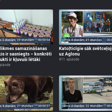
s 3 dienām, 23 stundām
00:03:04
pirms 4 dienām, 21 stundas
00:
likmes samazināšanas
Katoļticīgie sāk svētceļ
is ir sasniegts – konkrēti
uz Aglonu
kti ir kļuvuši lētāki
411. epizode
epizode
s 4 dienām, 21 stundas
00:03:27
pirms 4 dienām, 22 stundām
00: