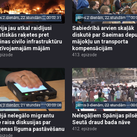
s 2 dienām, 22 stundām
00:02:31
pirms 2 dienām, 22 stundām
00:
ija jau atkal raidījusi
Sabiedrībā arvien skaļāk
istiskās raķetes pret
diskutē par Saeimas dep
inas civilo infrastruktūru
mājokļu un transporta
zīvojamajām mājām
kompensācijām
epizode
413. epizode
s 3 dienām, 21 stundas
00:03:08
pirms 3 dienām, 22 stundām
00:
ējā nelegālo migrantu
Nelegāļiem Spānijas pils
e raisa diskusijas par
Seutā draud bada nāve
enas līguma pastāvēšanu
412. epizode
epizode