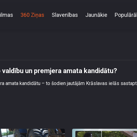
ilmas
360 Ziņas
Slavenības
Jaunākie
Populārā
i vērtē iespējamo jauno valdību un premjera amata 
o valdību un premjera amata kandidātu?
era amata kandidātu – to šodien jautājām Krāslavas ielās sastapt