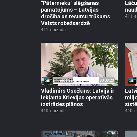
"Pāternieku" slēgšanas
Lāču
pamatojums – Latvijas
naud
drošība un resursu trūkums
411. 
Valsts robežsardzē
411. epizode
pirms 1 nedēļas
00:03:23
pirm
Vladimirs Osečkins: Latvija ir
Latv
iekļauta Krievijas operatīvās
milj
izstrādes plānos
sist
410. epizode
410. 