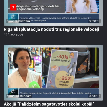
pirms 9 stundām
00:01:35
Rīgā ekspluatācijā nodoti trīs reģionālie veloceļi
414. epizode
pirms 10 stundām
00:03:16
Akcijā “Palīdzēsim sagatavoties skolai kopā!”