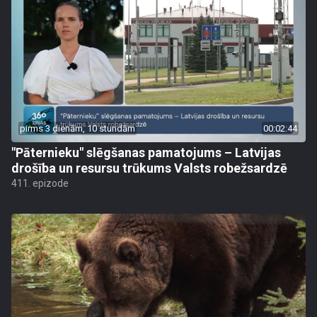
pirms 3 dienām, 10 stundām
00:02:44
"Pāternieku" slēgšanas pamatojums – Latvijas
drošība un resursu trūkums Valsts robežsardzē
411. epizode