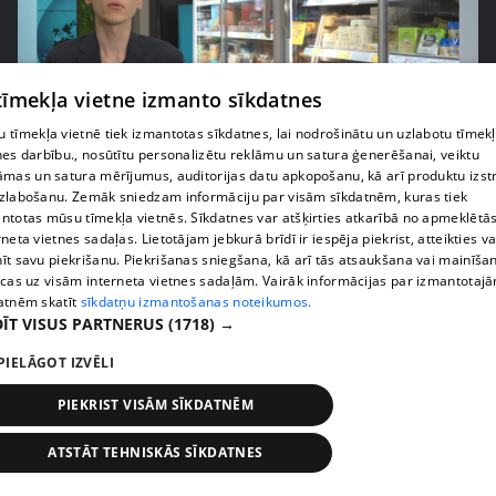
 tīmekļa vietne izmanto sīkdatnes
 tīmekļa vietnē tiek izmantotas sīkdatnes, lai nodrošinātu un uzlabotu tīmek
nes darbību., nosūtītu personalizētu reklāmu un satura ģenerēšanai, veiktu
pirms 1 nedēļas, 1 dienas
00:03:37
āmas un satura mērījumus, auditorijas datu apkopošanu, kā arī produktu izst
Pārtiku pērkam vairāk, bet vai “zemo cenu grozs”
zlabošanu. Zemāk sniedzam informāciju par visām sīkdatnēm, kuras tiek
tiešām samazina kopējo čeku?
ntotas mūsu tīmekļa vietnēs. Sīkdatnes var atšķirties atkarībā no apmeklētā
rneta vietnes sadaļas. Lietotājam jebkurā brīdī ir iespēja piekrist, atteikties va
408. epizode
īt savu piekrišanu. Piekrišanas sniegšana, kā arī tās atsaukšana vai mainīša
ecas uz visām interneta vietnes sadaļām. Vairāk informācijas par izmantotaj
atnēm skatīt
sīkdatņu izmantošanas noteikumos.
ĪT VISUS PARTNERUS
(1718) →
PIELĀGOT IZVĒLI
PIEKRIST VISĀM SĪKDATNĒM
ATSTĀT TEHNISKĀS SĪKDATNES