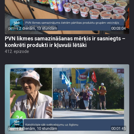
pirms 2 dienām, 13 stundām
00:03:04
PVN likmes samazināšanas mērķis ir sasniegts –
konkrēti produkti ir kļuvuši lētāki
412. epizode
pirms 3 dienām, 10 stundām
00:01:45