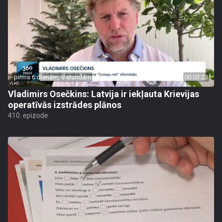
pirms 6 dienām, 9 stundām
00:03:23
Vladimirs Osečkins: Latvija ir iekļauta Krievijas
operatīvās izstrādes plānos
410. epizode