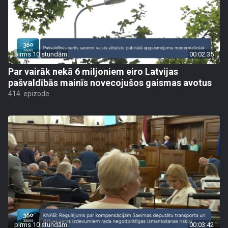
pirms 10 stundām
00:02:35
Par vairāk nekā 6 miljoniem eiro Latvijas
pašvaldībās mainīs novecojušos gaismas avotus
414. epizode
pirms 10 stundām
00:03:42