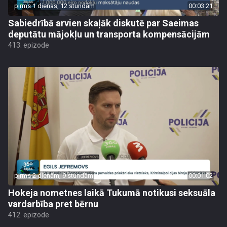
pirms 1 dienas, 12 stundām
00:03:21
Sabiedrībā arvien skaļāk diskutē par Saeimas
deputātu mājokļu un transporta kompensācijām
413. epizode
pirms 2 dienām, 9 stundām
00:01:02
Hokeja nometnes laikā Tukumā notikusi seksuāla
vardarbība pret bērnu
412. epizode