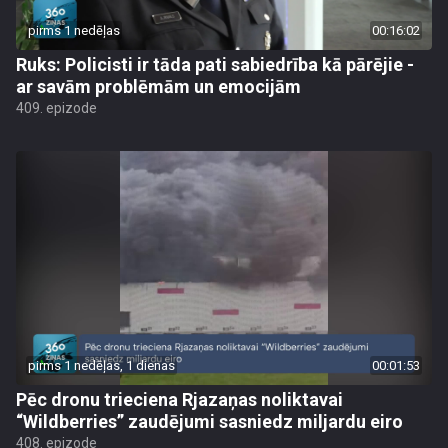
pirms 1 nedēļas
00:16:02
Ruks: Policisti ir tāda pati sabiedrība kā pārējie -
ar savām problēmām un emocijām
409. epizode
pirms 1 nedēļas, 1 dienas
00:01:53
Pēc dronu trieciena Rjazaņas noliktavai
“Wildberries” zaudējumi sasniedz miljardu eiro
408. epizode