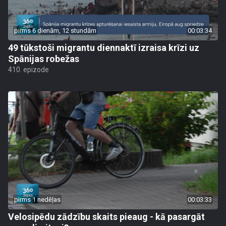
pirms 6 dienām, 12 stundām
00:03:34
49 tūkstoši migrantu diennaktī izraisa krīzi uz
Spānijas robežas
410. epizode
pirms 1 nedēļas
00:03:33
Velosipēdu zādzību skaits pieaug - kā pasargāt