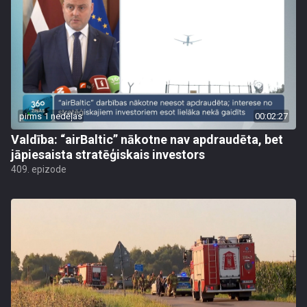
pirms 1 nedēļas
00:02:27
Valdība: “airBaltic” nākotne nav apdraudēta, bet
jāpiesaista stratēģiskais investors
409. epizode