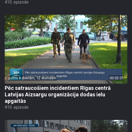
410. epizode
pirms 6 dienām, 12 stundām
00:02:01
Pēc satraucošiem incidentiem Rīgas centrā
Latvijas Aizsargu organizācija dodas ielu
apgaitās
410. epizode