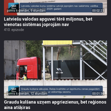
pirms 6 dienām, 9 stundām
00:02:21
Latviešu valodas apguvei tērē miljonus, bet
vienotas sistēmas joprojām nav
410. epizode
pirms 6 dienām, 12 stundām
00:01:36
Graudu kulšana uzņem apgriezienus, bet reģionos
aina atšķiras