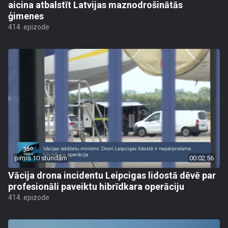
aicina atbalstīt Latvijas maznodrošinātās
ģimenes
414. epizode
pirms 10 stundām
00:02:56
Vācija drona incidentu Leipcigas lidostā dēvē par
profesionāli paveiktu hibrīdkara operāciju
414. epizode