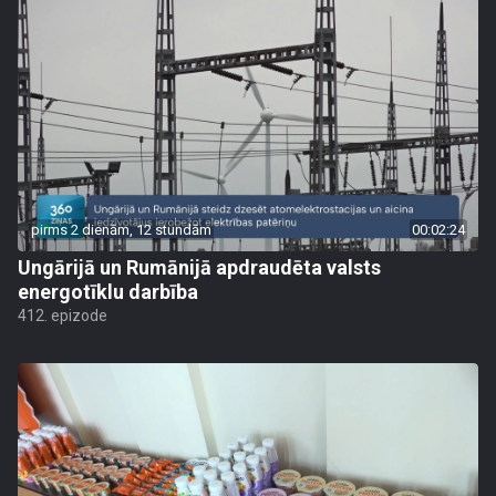
pirms 2 dienām, 12 stundām
00:02:24
Ungārijā un Rumānijā apdraudēta valsts
energotīklu darbība
412. epizode