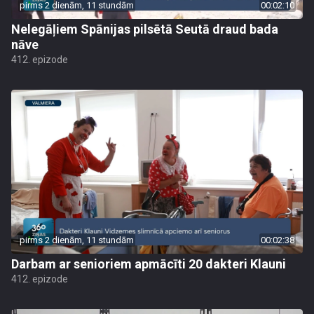
pirms 2 dienām, 11 stundām
00:02:10
Nelegāļiem Spānijas pilsētā Seutā draud bada
nāve
412. epizode
pirms 2 dienām, 11 stundām
00:02:38
Darbam ar senioriem apmācīti 20 dakteri Klauni
412. epizode