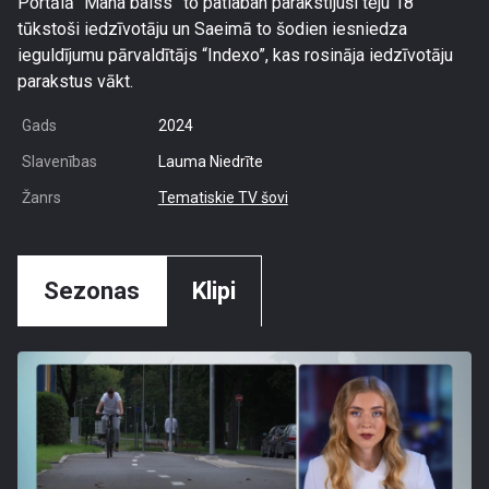
Portālā “Mana balss” to patlaban parakstījuši teju 18
tūkstoši iedzīvotāju un Saeimā to šodien iesniedza
ieguldījumu pārvaldītājs “Indexo”, kas rosināja iedzīvotāju
parakstus vākt.
Gads
2024
Slavenības
Lauma Niedrīte
Žanrs
Tematiskie TV šovi
Sezonas
Klipi