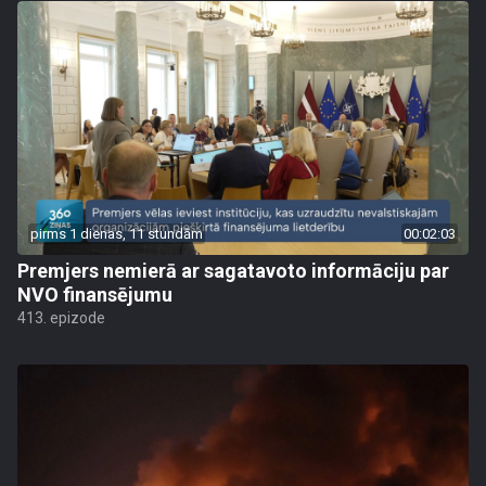
pirms 1 dienas, 11 stundām
00:02:03
Premjers nemierā ar sagatavoto informāciju par
NVO finansējumu
413. epizode