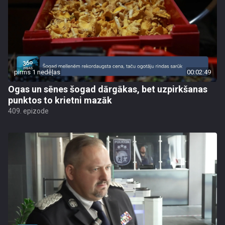
pirms 1 nedēļas
00:02:49
Ogas un sēnes šogad dārgākas, bet uzpirkšanas
punktos to krietni mazāk
409. epizode