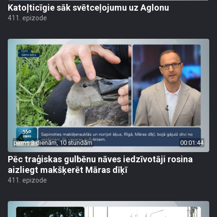
Katoļticīgie sāk svētceļojumu uz Aglonu
411. epizode
pirms 3 dienām, 10 stundām
00:01:44
Pēc traģiskas gulbēnu nāves iedzīvotāji rosina
aizliegt makšķerēt Māras dīķī
411. epizode