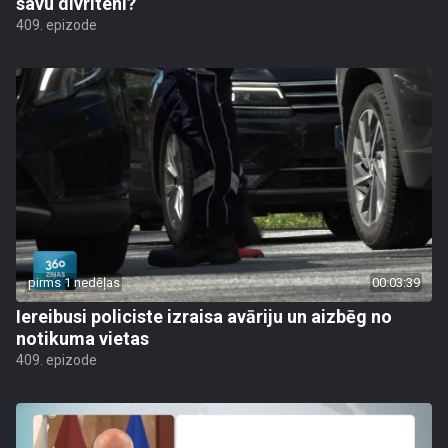
savu divriteni?
409. epizode
pirms 1 nedēļas
00:03:39
Iereibusi policiste izraisa avāriju un aizbēg no
notikuma vietas
409. epizode