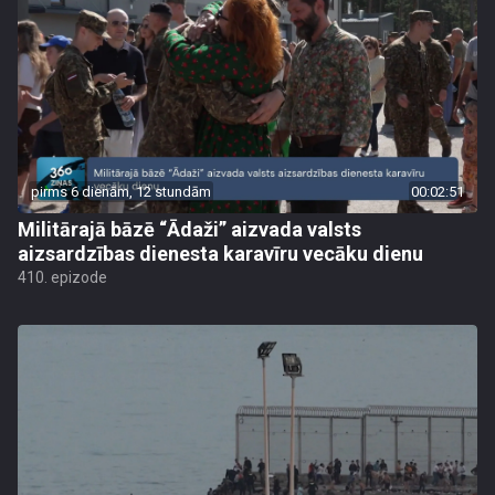
pirms 6 dienām, 12 stundām
00:02:51
Militārajā bāzē “Ādaži” aizvada valsts
aizsardzības dienesta karavīru vecāku dienu
410. epizode