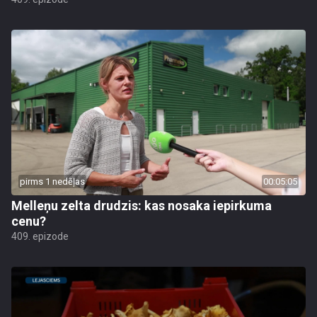
pirms 1 nedēļas
00:05:05
Melleņu zelta drudzis: kas nosaka iepirkuma
cenu?
409. epizode