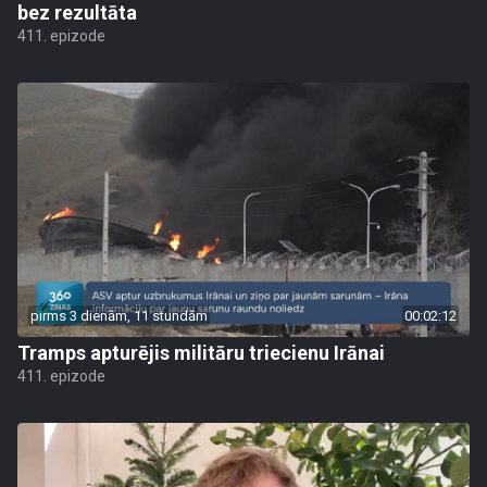
bez rezultāta
411. epizode
pirms 3 dienām, 11 stundām
00:02:12
Tramps apturējis militāru triecienu Irānai
411. epizode