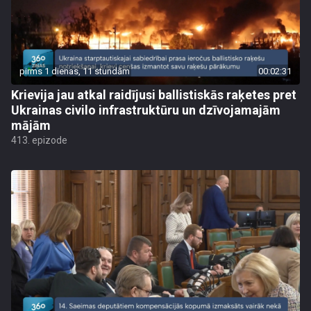
pirms 1 dienas, 11 stundām
00:02:31
Krievija jau atkal raidījusi ballistiskās raķetes pret
Ukrainas civilo infrastruktūru un dzīvojamajām
mājām
413. epizode