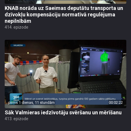
KNAB norāda uz Saeimas deputātu transporta un
dzīvokļu kompensāciju normatīvā regulējuma
nepilnībām
414. epizode
pirms 1 dienas, 11 stundām
00:02:22
Sāk Valmieras iedzīvotāju svēršanu un mērīšanu
413. epizode