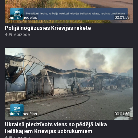
pirms 1 nedēļas
00:01:59
Polijā nogāzusies Krievijas raķete
409. epizode
pirms 1 nedēļas
00:01:58
Ukrainā piedzīvots viens no pēdējā laika
lielākajiem Krievijas uzbrukumiem
409. epizode