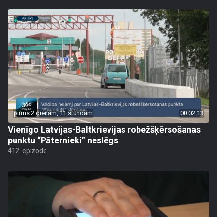
pirms 2 dienām, 11 stundām
00:02:13
Vienīgo Latvijas-Baltkrievijas robežšķērsošanas
punktu “Pāternieki” neslēgs
412. epizode