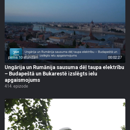
pirms 10 stundām
00:02:27
Ungārija un Rumānija sausuma dēļ taupa elektrību
– Budapeštā un Bukarestē izslēgts ielu
apgaismojums
414. epizode