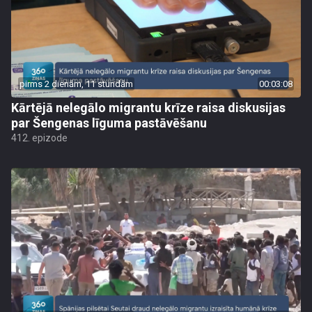
pirms 2 dienām, 11 stundām
00:03:08
Kārtējā nelegālo migrantu krīze raisa diskusijas
par Šengenas līguma pastāvēšanu
412. epizode