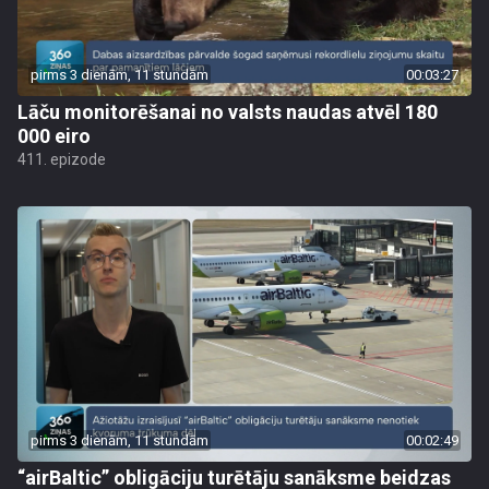
pirms 3 dienām, 11 stundām
00:03:27
Lāču monitorēšanai no valsts naudas atvēl 180
000 eiro
411. epizode
pirms 3 dienām, 11 stundām
00:02:49
“airBaltic” obligāciju turētāju sanāksme beidzas