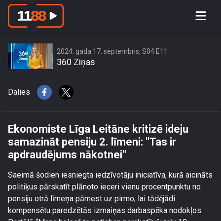
Ekonomiste Līga Leitāne kritizē ideju
samazināt pensiju 2. līmeni: \"Tas ir
apdraudējums nākotnei\"
2024. gada 17. septembris, S04 E11
360 Ziņas
Dalies
Ekonomiste Līga Leitāne kritizē ideju
samazināt pensiju 2. līmeni: "Tas ir
apdraudējums nākotnei"
Saeimā šodien iesniegta iedzīvotāju iniciatīva, kurā aicināts
politiķus pārskatīt plānoto ieceri vienu procentpunktu no
pensiju otrā līmeņa pārnest uz pirmo, lai tādējādi
kompensētu paredzētās izmaiņas darbaspēka nodokļos.