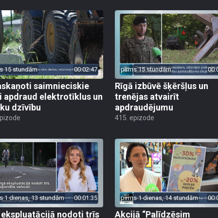
s 15 stundām
00:02:47
pirms 15 stundām
00:
skaņoti saimnieciskie
Rīgā izbūvē šķēršļus un
i apdraud elektrotīklus un
trenējas atvairīt
ēku dzīvību
apdraudējumu
epizode
415. epizode
s 1 dienas, 13 stundām
00:01:35
pirms 1 dienas, 14 stundām
00:
 ekspluatācijā nodoti trīs
Akcijā “Palīdzēsim