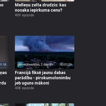
no
Melleņu zelta drudzis: kas
nosaka iepirkuma cenu?
409. epizode
01:53
pirms 1 nedēļas, 2 dienām
00:01:29
aņas
Francijā fiksē jaunu dabas
parādību - pirokumolonimbu
rdu
jeb uguns mākoni
408. epizode