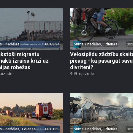
s 1 nedēļas
00:03:34
pirms 1 nedēļas, 1 dienas
00:
ūkstoši migrantu
Velosipēdu zādzību skait
naktī izraisa krīzi uz
pieaug - kā pasargāt savu
ijas robežas
divriteni?
epizode
409. epizode
s 1 nedēļas, 1 dienas
00:01:59
pirms 1 nedēļas, 1 dienas
00: