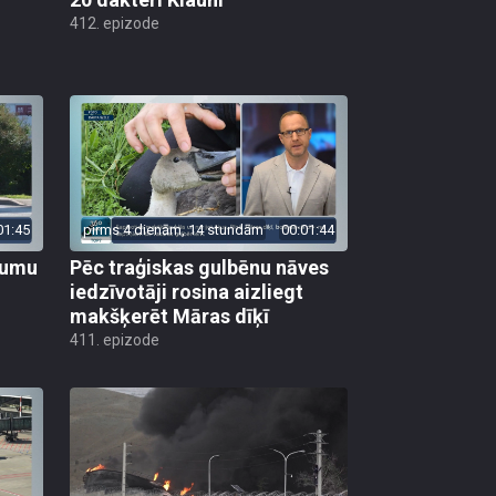
412. epizode
01:45
pirms 4 dienām, 14 stundām
00:01:44
ojumu
Pēc traģiskas gulbēnu nāves
iedzīvotāji rosina aizliegt
makšķerēt Māras dīķī
411. epizode