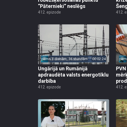
“Pāternieki” neslēgs
Šeng
412. epizode
412. 
pirms 3 dienām, 16 stundām
00:02:24
pirm
Ungārijā un Rumānijā
PVN 
apdraudēta valsts energotīklu
mērķ
darbība
produ
412. epizode
412. 