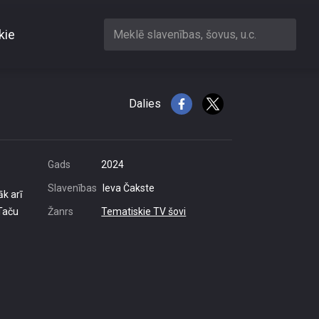
kie
Meklē slavenības, šovus, u.c.
s
Dalies
Gads
2024
Slavenības
Ieva Čakste
āk arī
Taču
Žanrs
Tematiskie TV šovi