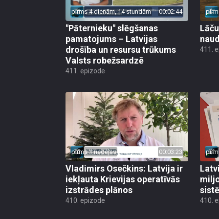
pirms 4 dienām, 14 stundām
00:02:44
pirm
"Pāternieku" slēgšanas
Lāču
pamatojums – Latvijas
naud
drošība un resursu trūkums
411. 
Valsts robežsardzē
411. epizode
pirms 1 nedēļas
00:03:23
pirm
Vladimirs Osečkins: Latvija ir
Latv
iekļauta Krievijas operatīvās
milj
izstrādes plānos
sist
410. epizode
410. 