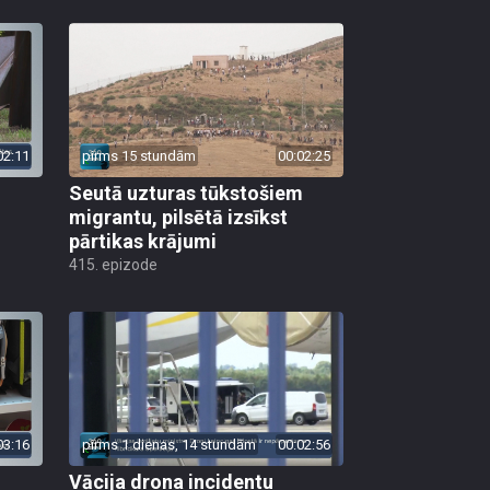
02:11
pirms 15 stundām
00:02:25
Seutā uzturas tūkstošiem
migrantu, pilsētā izsīkst
pārtikas krājumi
415. epizode
03:16
pirms 1 dienas, 14 stundām
00:02:56
Vācija drona incidentu