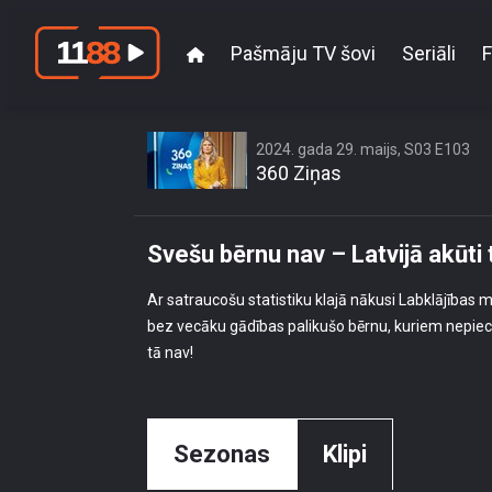
Pašmāju TV šovi
Seriāli
F
2024. gada 29. maijs, S03 E103
360 Ziņas
Svešu bērnu nav – Latvijā akūt
Ar satraucošu statistiku klajā nākusi Labklājības m
bez vecāku gādības palikušo bērnu, kuriem nepiec
tā nav!
Sezonas
Klipi