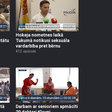
03:21
pirms 3 dienām, 13 stundām
00:01:02
Hokeja nometnes laikā
utātu
Tukumā notikusi seksuāla
vardarbība pret bērnu
412. epizode
02:10
pirms 3 dienām, 15 stundām
00:02:38
ētā
Darbam ar senioriem apmācīti
20 dakteri Klauni