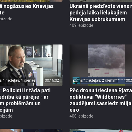
jā nogāzusies Krievijas
Ukrainā piedzīvots viens 
te
pēdējā laika lielākajiem
Krievijas uzbrukumiem
epizode
409. epizode
s 1 nedēļas, 1 dienas
00:16:02
pirms 1 nedēļas, 2 dienām
00:
 Policisti ir tāda pati
Pēc dronu trieciena Rjaz
edrība kā pārējie - ar
noliktavai “Wildberries”
ām problēmām un
zaudējumi sasniedz milja
cijām
eiro
epizode
408. epizode