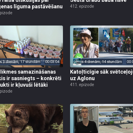
enas līguma pastāvēšanu
412. epizode
epizode
s 3 dienām, 17 stundām
00:03:04
pirms 4 dienām, 14 stundām
00:
likmes samazināšanas
Katoļticīgie sāk svētceļ
is ir sasniegts – konkrēti
uz Aglonu
kti ir kļuvuši lētāki
411. epizode
epizode