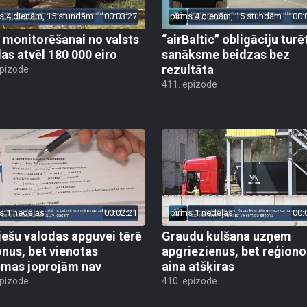
s 4 dienām, 15 stundām
00:03:27
pirms 4 dienām, 15 stundām
00:
 monitorēšanai no valsts
“airBaltic” obligāciju turē
as atvēl 180 000 eiro
sanāksme beidzas bez
rezultāta
epizode
411. epizode
s 1 nedēļas
00:02:21
pirms 1 nedēļas
00:
iešu valodas apguvei tērē
Graudu kulšana uzņem
onus, bet vienotas
apgriezienus, bet reģiono
ēmas joprojām nav
aina atšķiras
epizode
410. epizode