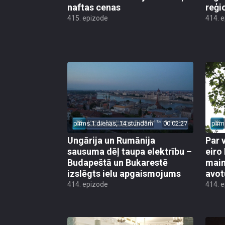
naftas cenas
reģi
415. epizode
414. 
pirms 1 dienas, 14 stundām
00:02:27
pirm
Ungārija un Rumānija
Par 
sausuma dēļ taupa elektrību –
eiro
Budapeštā un Bukarestē
main
izslēgts ielu apgaismojums
avot
414. epizode
414. 