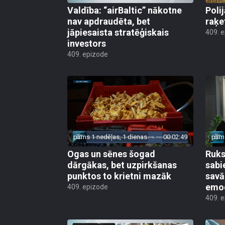
Valdība: “airBaltic” nākotne
Poli
nav apdraudēta, bet
raķe
jāpiesaista stratēģiskais
409. 
investors
409. epizode
pirms 1 nedēļas, 1 dienas
00:02:49
pirm
Ogas un sēnes šogad
Ruks:
dārgākas, bet uzpirkšanas
sabi
punktos to krietni mazāk
sav
emo
409. epizode
409. 