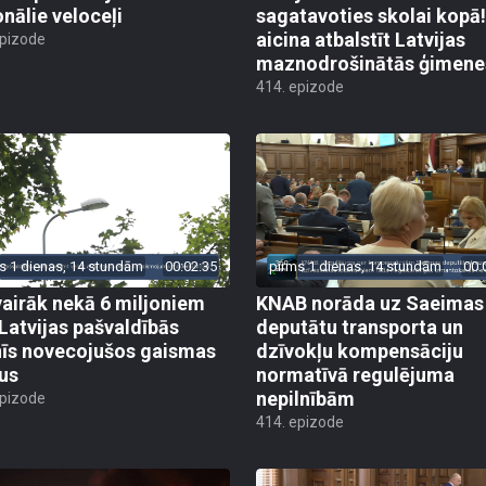
onālie veloceļi
sagatavoties skolai kopā!
aicina atbalstīt Latvijas
epizode
maznodrošinātās ģimene
414. epizode
s 1 dienas, 14 stundām
00:02:35
pirms 1 dienas, 14 stundām
00:
vairāk nekā 6 miljoniem
KNAB norāda uz Saeimas
 Latvijas pašvaldībās
deputātu transporta un
īs novecojušos gaismas
dzīvokļu kompensāciju
us
normatīvā regulējuma
nepilnībām
epizode
414. epizode