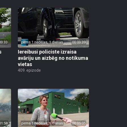
03:33
pirms 1 nedēļas, 1 dienas
00:03:39
s
Iereibusi policiste izraisa
avāriju un aizbēg no notikuma
vietas
409. epizode
01:58
pirms 1 nedēļas, 1 dienas
00:05:05