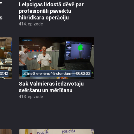
”
Leipcigas lidostā dēvē par
profesionāli paveiktu
s
hibrīdkara operāciju
414. epizode
03:42
pirms 2 dienām, 15 stundām
00:02:22
Sāk Valmieras iedzīvotāju
svēršanu un mērīšanu
413. epizode