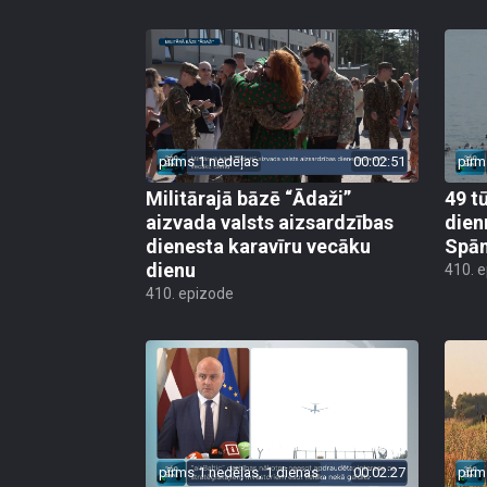
pirms 1 nedēļas
00:02:51
pirm
Militārajā bāzē “Ādaži”
49 t
aizvada valsts aizsardzības
dien
dienesta karavīru vecāku
Spān
dienu
410. 
410. epizode
pirms 1 nedēļas, 1 dienas
00:02:27
pirm