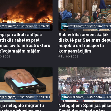
s 2 dienām, 15 stundām
00:02:31
pirms 2 dienām, 15 stundām
00:
ija jau atkal raidījusi
Sabiedrībā arvien skaļāk
istiskās raķetes pret
diskutē par Saeimas dep
inas civilo infrastruktūru
mājokļu un transporta
zīvojamajām mājām
kompensācijām
epizode
413. epizode
s 3 dienām, 15 stundām
00:03:08
pirms 3 dienām, 15 stundām
00:
ējā nelegālo migrantu
Nelegāļiem Spānijas pils
e raisa diskusijas par
Seutā draud bada nāve