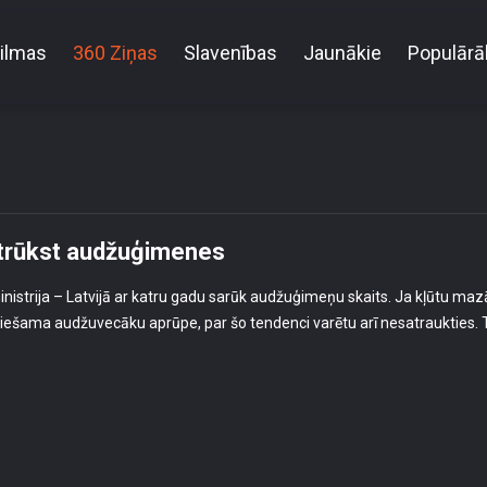
ilmas
360 Ziņas
Slavenības
Jaunākie
Populārā
Svešu bērnu nav – Latvijā akūti trūkst audžuģimene
i trūkst audžuģimenes
inistrija – Latvijā ar katru gadu sarūk audžuģimeņu skaits. Ja kļūtu maz
iešama audžuvecāku aprūpe, par šo tendenci varētu arī nesatraukties. 