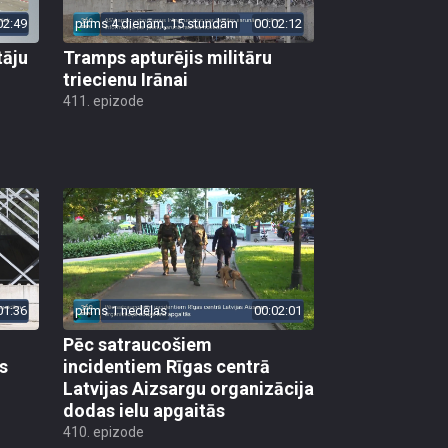
02:49
pirms 4 dienām, 15 stundām
00:02:12
tāju
Tramps apturējis militāru
triecienu Irānai
411. epizode
01:36
pirms 1 nedēļas
00:02:01
Pēc satraucošiem
s
incidentiem Rīgas centrā
Latvijas Aizsargu organizācija
dodas ielu apgaitās
410. epizode