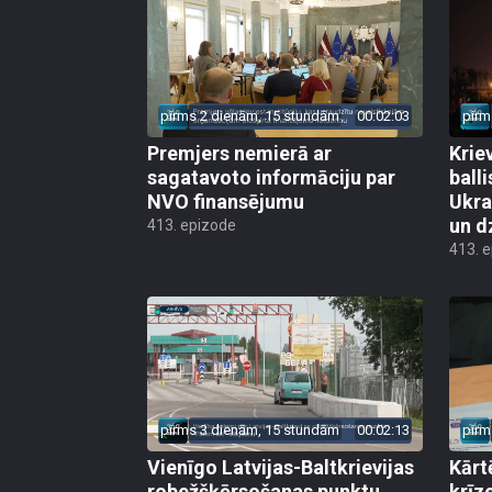
pirms 2 dienām, 15 stundām
00:02:03
pirm
Premjers nemierā ar
Kriev
sagatavoto informāciju par
ball
NVO finansējumu
Ukra
un d
413. epizode
413. 
pirms 3 dienām, 15 stundām
00:02:13
pirm
Vienīgo Latvijas-Baltkrievijas
Kārt
robežšķērsošanas punktu
krīz