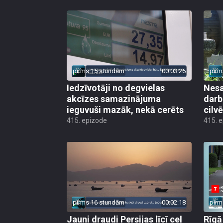
pirms 15 stundām
00:03:26
pirm
Iedzīvotāji no degvielas
Nesa
akcīzes samazinājuma
darb
ieguvuši mazāk, nekā cerēts
cilv
415. epizode
415. 
pirms 16 stundām
00:02:18
pirm
Jauni draudi Persijas līcī ceļ
Rīgā