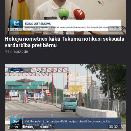
pirms 1 dienas, 10 stundām
00:01:02
Hokeja nometnes laikā Tukumā notikusi seksuāla
vardarbība pret bērnu
412. epizode
pirms 1 dienas, 11 stundām
00:02:13