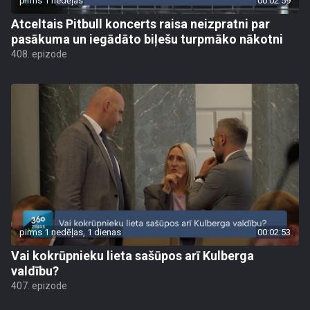
pirms 1 nedēļas
00:02:59
Atceltais Pitbull koncerts raisa neizpratni par
pasākuma un iegādāto biļešu turpmāko nākotni
408. epizode
pirms 1 nedēļas, 1 dienas
00:02:53
Vai kokrūpnieku lieta sašūpos arī Kulberga
valdību?
407. epizode