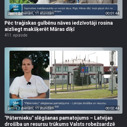
pirms 2 dienām, 11 stundām
00:01:44
Pēc traģiskas gulbēnu nāves iedzīvotāji rosina
aizliegt makšķerēt Māras dīķī
411. epizode
pirms 2 dienām, 11 stundām
00:02:44
"Pāternieku" slēgšanas pamatojums – Latvijas
drošība un resursu trūkums Valsts robežsardzē