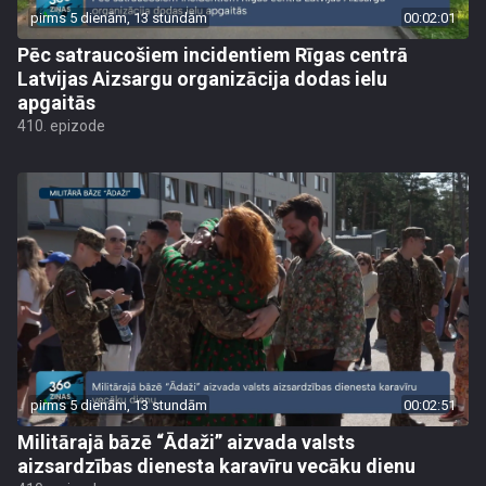
pirms 5 dienām, 13 stundām
00:02:01
Pēc satraucošiem incidentiem Rīgas centrā
Latvijas Aizsargu organizācija dodas ielu
apgaitās
410. epizode
pirms 5 dienām, 13 stundām
00:02:51
Militārajā bāzē “Ādaži” aizvada valsts
aizsardzības dienesta karavīru vecāku dienu