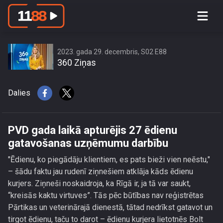
PVD gada laikā apturējis 27 ēdienu
gatavošanas uzņēmumu darbību
2023. gada 29. decembris, S02 E88
360 Ziņas
Dalies
PVD gada laikā apturējis 27 ēdienu
gatavošanas uzņēmumu darbību
"Ēdienu, ko piegādāju klientiem, es pats bieži vien neēstu,"
– šādu faktu jau rudenī ziņnešiem atklāja kāds ēdienu
kurjers. Ziņneši noskaidroja, ka Rīgā ir, ja tā var saukt,
“kreisās kaktu virtuves”. Tās pēc būtības nav reģistrētas
Pārtikas un veterinārajā dienestā, tātad nedrīkst gatavot un
tirgot ēdienu, taču to darot – ēdienu kurjera lietotnēs Bolt