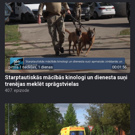
pirms 1 nedēļas, 1 dienas
00:01:56
Starptautiskās mācībās kinologi un dienesta suņi
trenējas meklēt sprāgstvielas
407. epizode