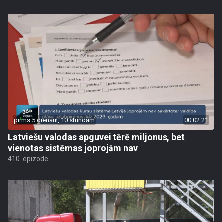
pirms 5 dienām, 10 stundām
00:02:21
Latviešu valodas apguvei tērē miljonus, bet
vienotas sistēmas joprojām nav
410. epizode