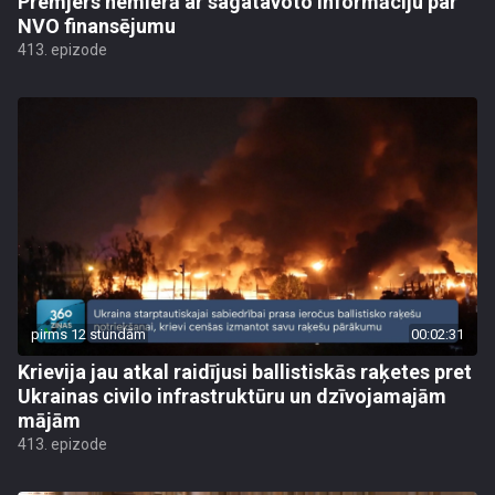
Premjers nemierā ar sagatavoto informāciju par
NVO finansējumu
413. epizode
pirms 12 stundām
00:02:31
Krievija jau atkal raidījusi ballistiskās raķetes pret
Ukrainas civilo infrastruktūru un dzīvojamajām
mājām
413. epizode