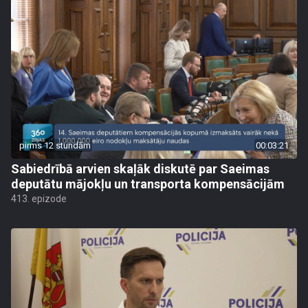
pirms 12 stundām
00:03:21
Sabiedrībā arvien skaļāk diskutē par Saeimas
deputātu mājokļu un transporta kompensācijām
413. epizode