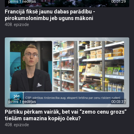
pirms 1 nedēļas
00:01:29
Francijā fiksē jaunu dabas parādību -
pirokumolonimbu jeb uguns mākoni
408. epizode
pirms 1 nedēļas
00:03:37
Pārtiku pērkam vairāk, bet vai “zemo cenu grozs”
tiešām samazina kopējo čeku?
408. epizode