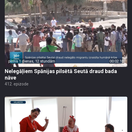
pirms 1 dienas, 12 stundām
00:02:10
Nelegāļiem Spānijas pilsētā Seutā draud bada
nāve
412. epizode