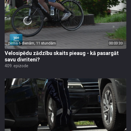
pirms 6 dienām, 11 stundām
00:03:33
Velosipēdu zādzību skaits pieaug - kā pasargāt
savu divriteni?
409. epizode