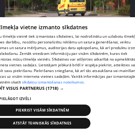
 tīmekļa vietne izmanto sīkdatnes
pirms 1 nedēļas, 1 dienas
00:02:52
 tīmekļa vietnē tiek izmantotas sīkdatnes, lai nodrošinātu un uzlabotu tīmek
nes darbību., nosūtītu personalizētu reklāmu un satura ģenerēšanai, veiktu
Pēc asām debatēm valdība apstiprina slimnīcu
āmas un satura mērījumus, auditorijas datu apkopošanu, kā arī produktu izst
reformu
zlabošanu. Zemāk sniedzam informāciju par visām sīkdatnēm, kuras tiek
407. epizode
ntotas mūsu tīmekļa vietnēs. Sīkdatnes var atšķirties atkarībā no apmeklētā
rneta vietnes sadaļas. Lietotājam jebkurā brīdī ir iespēja piekrist, atteikties va
īt savu piekrišanu. Piekrišanas sniegšana, kā arī tās atsaukšana vai mainīša
ecas uz visām interneta vietnes sadaļām. Vairāk informācijas par izmantotaj
atnēm skatīt
sīkdatņu izmantošanas noteikumos.
ĪT VISUS PARTNERUS
(1718) →
PIELĀGOT IZVĒLI
PIEKRIST VISĀM SĪKDATNĒM
ATSTĀT TEHNISKĀS SĪKDATNES
pirms 1 nedēļas, 1 dienas
00:02:47