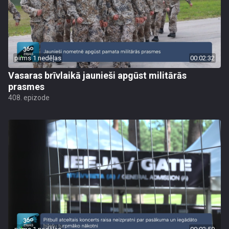
pirms 1 nedēļas
00:02:32
Vasaras brīvlaikā jaunieši apgūst militārās
prasmes
408. epizode