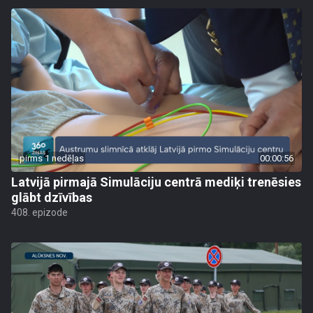
pirms 1 nedēļas
00:00:56
Latvijā pirmajā Simulāciju centrā mediķi trenēsies
glābt dzīvības
408. epizode