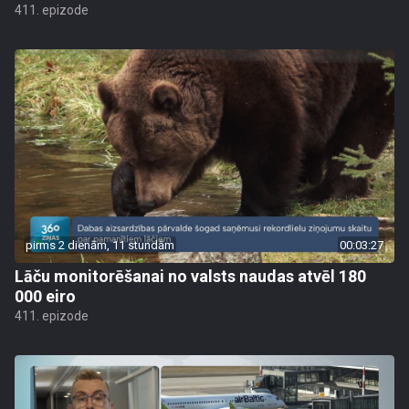
411. epizode
pirms 2 dienām, 11 stundām
00:03:27
Lāču monitorēšanai no valsts naudas atvēl 180
000 eiro
411. epizode