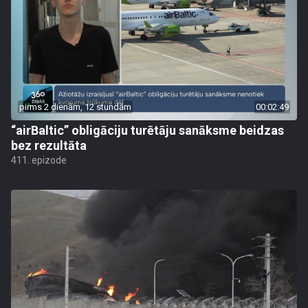
pirms 2 dienām, 12 stundām
00:02:49
“airBaltic” obligāciju turētāju sanāksme beidzas
bez rezultāta
411. epizode