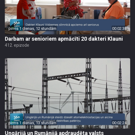
pirms 1 dienas, 12 stundām
00:02:38
Darbam ar senioriem apmācīti 20 dakteri Klauni
412. epizode
pirms 1 dienas, 13 stundām
00:02:24
Ungārijā un Rumānijā apdraudēta valsts