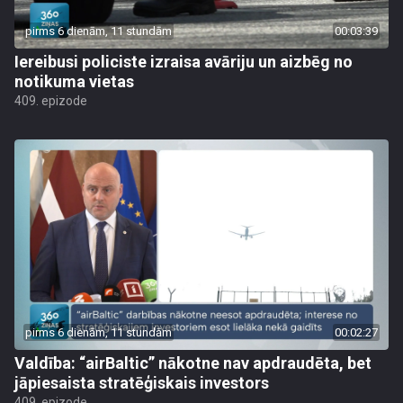
pirms 6 dienām, 11 stundām
00:03:39
Iereibusi policiste izraisa avāriju un aizbēg no
notikuma vietas
409. epizode
pirms 6 dienām, 11 stundām
00:02:27
Valdība: “airBaltic” nākotne nav apdraudēta, bet
jāpiesaista stratēģiskais investors
409. epizode