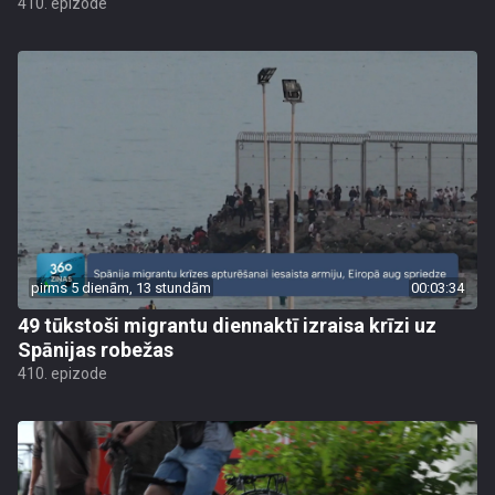
410. epizode
pirms 5 dienām, 13 stundām
00:03:34
49 tūkstoši migrantu diennaktī izraisa krīzi uz
Spānijas robežas
410. epizode