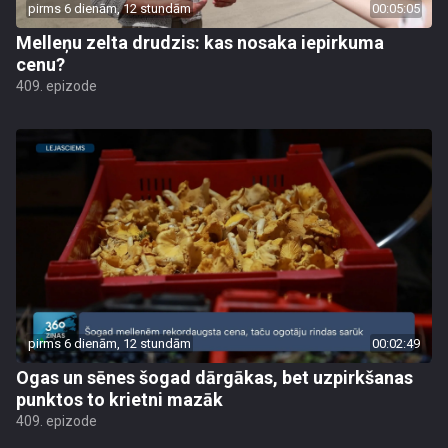
pirms 6 dienām, 12 stundām
00:05:05
Melleņu zelta drudzis: kas nosaka iepirkuma
cenu?
409. epizode
pirms 6 dienām, 12 stundām
00:02:49
Ogas un sēnes šogad dārgākas, bet uzpirkšanas
punktos to krietni mazāk
409. epizode