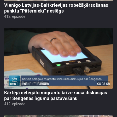
Vienīgo Latvijas-Baltkrievijas robežšķērsošanas
punktu “Pāternieki” neslēgs
412. epizode
pirms 1 dienas, 11 stundām
00:03:08
Kārtējā nelegālo migrantu krīze raisa diskusijas
par Šengenas līguma pastāvēšanu
412. epizode