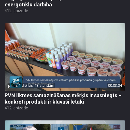
energotīklu darbība
412. epizode
pirms 1 dienas, 13 stundām
00:03:04
PVN likmes samazināšanas mērķis ir sasniegts –
konkrēti produkti ir kļuvuši lētāki
412. epizode