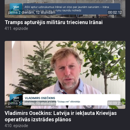
pirms 2 dienām, 12 stundām
00:02:12
Tramps apturējis militāru triecienu Irānai
411. epizode
pirms 5 dienām, 10 stundām
00:03:23
Vladimirs Osečkins: Latvija ir iekļauta Krievijas
operatīvās izstrādes plānos
410. epizode