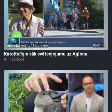
pirms 2 dienām, 11 stundām
00:01:45
Katoļticīgie sāk svētceļojumu uz Aglonu
411. epizode