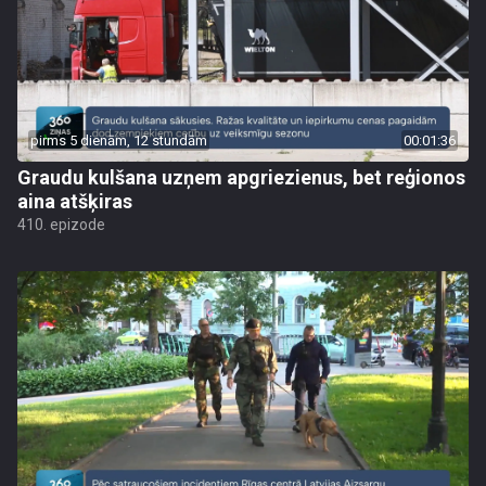
pirms 5 dienām, 12 stundām
00:01:36
Graudu kulšana uzņem apgriezienus, bet reģionos
aina atšķiras
410. epizode