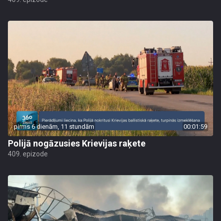
pirms 6 dienām, 11 stundām
00:01:59
Polijā nogāzusies Krievijas raķete
409. epizode