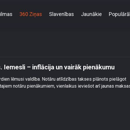
ilmas
360 Ziņas
Slavenības
Jaunākie
Populārā
ru pakalpojumu cenas. Iemesli – inflācija un vairāk
Iemesli – inflācija un vairāk pienākumu
rdien lēmusi valdība. Notāru atlīdzības takses plānots pielāgot
ātajiem notāru pienākumiem, vienlaikus ieviešot arī jaunas maksa