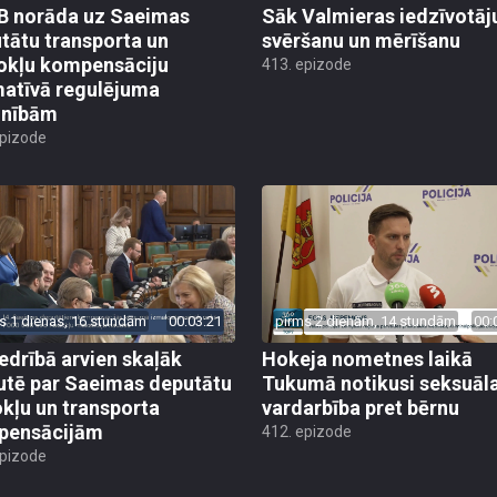
 norāda uz Saeimas
Sāk Valmieras iedzīvotāj
tātu transporta un
svēršanu un mērīšanu
okļu kompensāciju
413. epizode
atīvā regulējuma
lnībām
epizode
s 1 dienas, 16 stundām
00:03:21
pirms 2 dienām, 14 stundām
00:
edrībā arvien skaļāk
Hokeja nometnes laikā
utē par Saeimas deputātu
Tukumā notikusi seksuāl
kļu un transporta
vardarbība pret bērnu
pensācijām
412. epizode
epizode