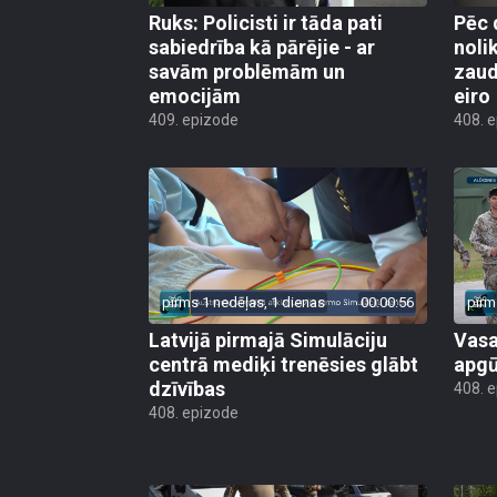
Ruks: Policisti ir tāda pati
Pēc 
sabiedrība kā pārējie - ar
noli
savām problēmām un
zaud
emocijām
eiro
409. epizode
408. 
pirms 1 nedēļas, 1 dienas
00:00:56
pirm
Latvijā pirmajā Simulāciju
Vasa
centrā mediķi trenēsies glābt
apgū
dzīvības
408. 
408. epizode