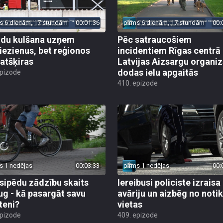
s 6 dienām, 17 stundām
00:01:36
pirms 6 dienām, 17 stundām
00:
du kulšana uzņem
Pēc satraucošiem
iezienus, bet reģionos
incidentiem Rīgas centrā
 atšķiras
Latvijas Aizsargu organiz
dodas ielu apgaitās
epizode
410. epizode
s 1 nedēļas
00:03:33
pirms 1 nedēļas
00:
sipēdu zādzību skaits
Iereibusi policiste izraisa
ug - kā pasargāt savu
avāriju un aizbēg no not
teni?
vietas
epizode
409. epizode