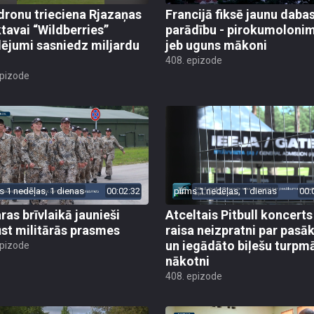
dronu trieciena Rjazaņas
Francijā fiksē jaunu daba
ktavai “Wildberries”
parādību - pirokumoloni
ējumi sasniedz miljardu
jeb uguns mākoni
408. epizode
epizode
s 1 nedēļas, 1 dienas
00:02:32
pirms 1 nedēļas, 1 dienas
00:
ras brīvlaikā jaunieši
Atceltais Pitbull koncerts
st militārās prasmes
raisa neizpratni par pas
un iegādāto biļešu turpm
epizode
nākotni
408. epizode