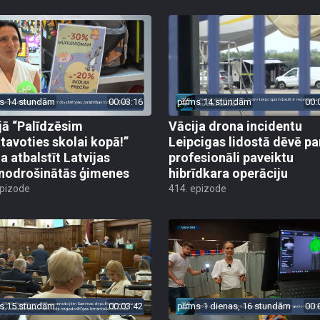
s 14 stundām
00:03:16
pirms 14 stundām
00:
jā “Palīdzēsim
Vācija drona incidentu
tavoties skolai kopā!”
Leipcigas lidostā dēvē pa
a atbalstīt Latvijas
profesionāli paveiktu
odrošinātās ģimenes
hibrīdkara operāciju
epizode
414. epizode
s 15 stundām
00:03:42
pirms 1 dienas, 16 stundām
00: