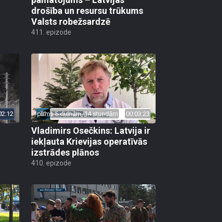
drošība un resursu trūkums
Valsts robežsardzē
411. epizode
02:12
pirms 6 dienām, 14 stundām
00:03:23
Vladimirs Osečkins: Latvija ir
iekļauta Krievijas operatīvās
izstrādes plānos
410. epizode