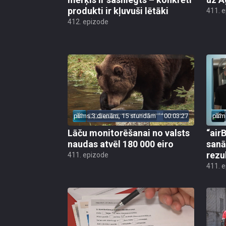
produkti ir kļuvuši lētāki
411. 
412. epizode
pirms 3 dienām, 15 stundām
00:03:27
pirm
Lāču monitorēšanai no valsts
“airB
naudas atvēl 180 000 eiro
sanā
rezu
411. epizode
411. 