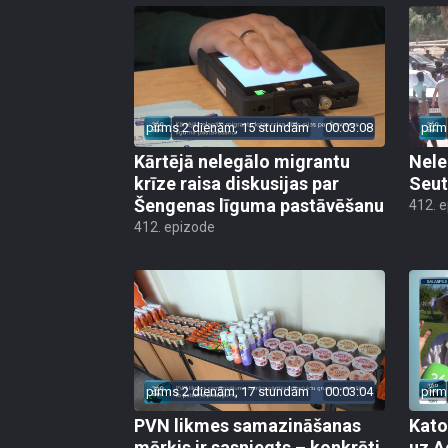
pirms 2 dienām, 15 stundām
00:03:08
pirm
Kārtējā nelegālo migrantu
Nele
krīze raisa diskusijas par
Seut
Šengenas līguma pastāvēšanu
412. 
412. epizode
pirms 2 dienām, 17 stundām
00:03:04
pirm
PVN likmes samazināšanas
Kato
mērķis ir sasniegts – konkrēti
uz A