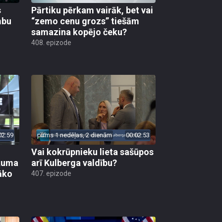
s
Pārtiku pērkam vairāk, bet vai
mbu
“zemo cenu grozs” tiešām
samazina kopējo čeku?
408. epizode
02:59
pirms 1 nedēļas, 2 dienām
00:02:53
Vai kokrūpnieku lieta sašūpos
ākuma
arī Kulberga valdību?
āko
407. epizode