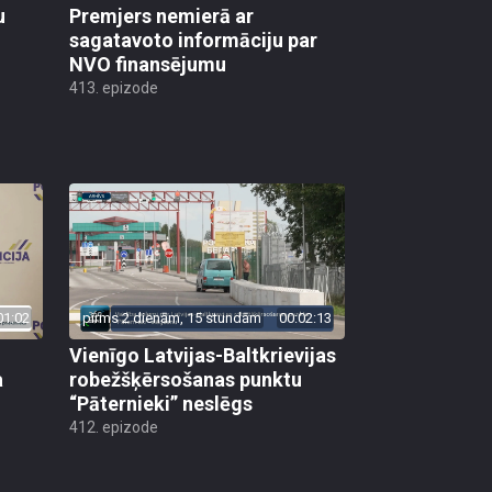
u
Premjers nemierā ar
sagatavoto informāciju par
NVO finansējumu
413. epizode
01:02
pirms 2 dienām, 15 stundām
00:02:13
Vienīgo Latvijas-Baltkrievijas
a
robežšķērsošanas punktu
“Pāternieki” neslēgs
412. epizode