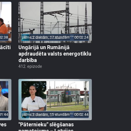
02:38
pirms 2 dienām, 17 stundām
00:02:24
ācīti
Ungārijā un Rumānijā
apdraudēta valsts energotīklu
darbība
412. epizode
01:44
pirms 3 dienām, 15 stundām
00:02:44
ves
"Pāternieku" slēgšanas
pamatojums – Latvijas