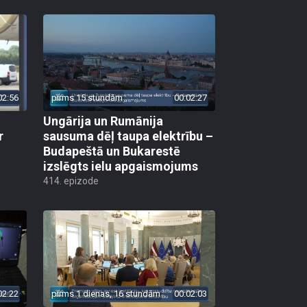
02:56
pirms 15 stundām
00:02:27
Ungārija un Rumānija
r
sausuma dēļ taupa elektrību –
Budapeštā un Bukarestē
izslēgts ielu apgaismojums
414. epizode
02:22
pirms 1 dienas, 16 stundām
00:02:03