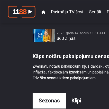
Pašmāju TV šovi
Seriāli
F
Kāps notā
2026. gada 14. aprīlis, S05 E333
360 Ziņas
Kāps notāru pakalpojumu cenas. 
Zvērinātu notāru pakalpojumi kļūs dārgāki, ot
inflācijai, faktiskajām izmaksām un paplašin
līdz šim nenoteiktiem pakalpojumiem.
Sezonas
Klipi