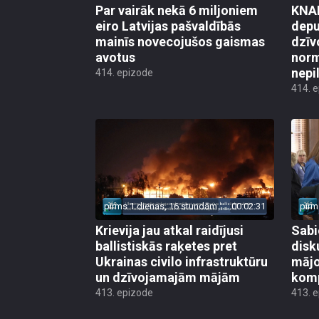
Par vairāk nekā 6 miljoniem
KNAB
eiro Latvijas pašvaldībās
depu
mainīs novecojušos gaismas
dzīv
avotus
norm
nepi
414. epizode
414. 
pirms 1 dienas, 16 stundām
00:02:31
pirm
Krievija jau atkal raidījusi
Sabi
ballistiskās raķetes pret
disk
Ukrainas civilo infrastruktūru
mājo
un dzīvojamajām mājām
kom
413. epizode
413. 