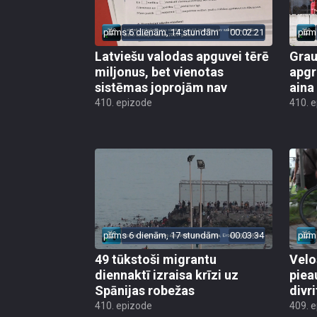
pirms 6 dienām, 14 stundām
00:02:21
pirm
Latviešu valodas apguvei tērē
Grau
miljonus, bet vienotas
apgr
sistēmas joprojām nav
aina
410. epizode
410. 
pirms 6 dienām, 17 stundām
00:03:34
pirm
49 tūkstoši migrantu
Velo
diennaktī izraisa krīzi uz
piea
Spānijas robežas
divri
410. epizode
409. 