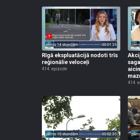
pirms 14 stundām
00:01:35
pirm
Rīgā ekspluatācijā nodoti trīs
Akci
reģionālie veloceļi
saga
aicin
414. epizode
mazn
414. 
pirms 15 stundām
00:02:35
pirm