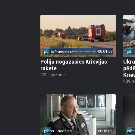
pirms 1 nedēļas
00:01:59
pirm
Polijā nogāzusies Krievijas
Ukra
raķete
pēdē
Krie
409. epizode
409. 
pirms 1 nedēļas
00:16:02
pirm