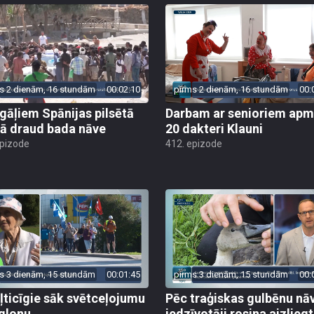
s 2 dienām, 16 stundām
00:02:10
pirms 2 dienām, 16 stundām
00:
gāļiem Spānijas pilsētā
Darbam ar senioriem apm
ā draud bada nāve
20 dakteri Klauni
epizode
412. epizode
s 3 dienām, 15 stundām
00:01:45
pirms 3 dienām, 15 stundām
00:
ļticīgie sāk svētceļojumu
Pēc traģiskas gulbēnu nā
glonu
iedzīvotāji rosina aizliegt