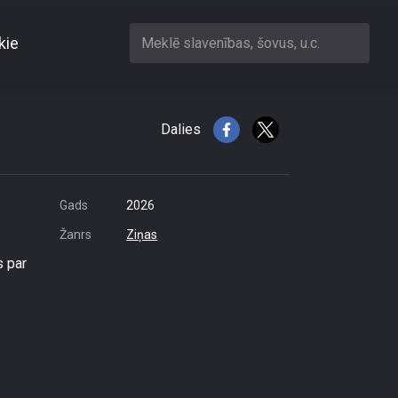
kie
Meklē slavenības, šovus, u.c.
 pienākumu
Dalies
Gads
2026
Žanrs
Ziņas
s par