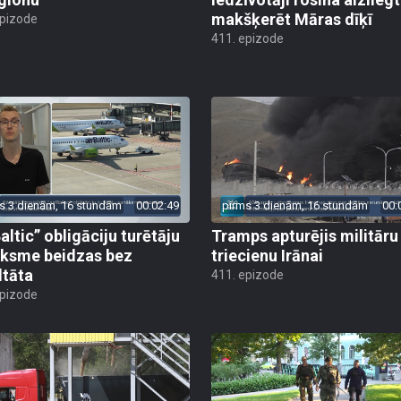
makšķerēt Māras dīķī
epizode
411. epizode
s 3 dienām, 16 stundām
00:02:49
pirms 3 dienām, 16 stundām
00:
altic” obligāciju turētāju
Tramps apturējis militāru
ksme beidzas bez
triecienu Irānai
ltāta
411. epizode
epizode