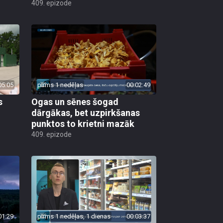
409. epizode
05:05
pirms 1 nedēļas
00:02:49
s
Ogas un sēnes šogad
dārgākas, bet uzpirkšanas
punktos to krietni mazāk
409. epizode
01:29
pirms 1 nedēļas, 1 dienas
00:03:37