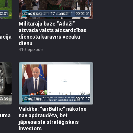
02:01
pirms 6 dienām, 17 stundām
00:02:51
Militārajā bāzē “Ādaži”
aizvada valsts aizsardzības
ācija
dienesta karavīru vecāku
dienu
410. epizode
03:39
pirms 1 nedēļas
00:02:27
Valdība: “airBaltic” nākotne
ikuma
nav apdraudēta, bet
jāpiesaista stratēģiskais
investors