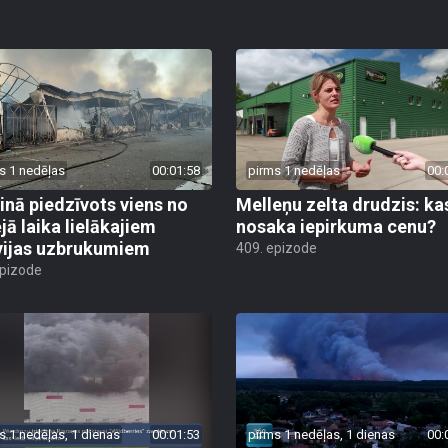
s 1 nedēļas
00:01:58
pirms 1 nedēļas
00:
inā piedzīvots viens no
Melleņu zelta drudzis: ka
jā laika lielākajiem
nosaka iepirkuma cenu?
vijas uzbrukumiem
409. epizode
epizode
s 1 nedēļas, 1 dienas
00:01:53
pirms 1 nedēļas, 1 dienas
00: