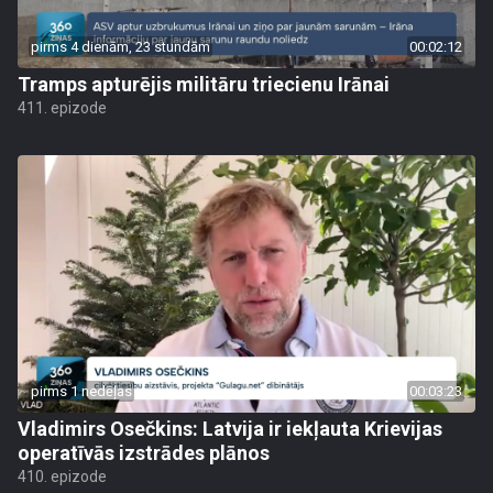
pirms 4 dienām, 23 stundām
00:02:12
Tramps apturējis militāru triecienu Irānai
411. epizode
pirms 1 nedēļas
00:03:23
Vladimirs Osečkins: Latvija ir iekļauta Krievijas
operatīvās izstrādes plānos
410. epizode