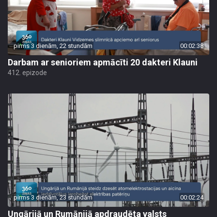
pirms 3 dienām, 22 stundām
00:02:38
Darbam ar senioriem apmācīti 20 dakteri Klauni
412. epizode
pirms 3 dienām, 23 stundām
00:02:24
Ungārijā un Rumānijā apdraudēta valsts