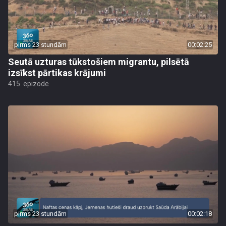
pirms 23 stundām
00:02:25
Seutā uzturas tūkstošiem migrantu, pilsētā
izsīkst pārtikas krājumi
415. epizode
pirms 23 stundām
00:02:18