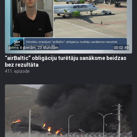
pirms 4 dienām, 23 stundām
00:02:49
“airBaltic” obligāciju turētāju sanāksme beidzas
bez rezultāta
411. epizode