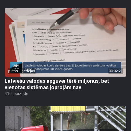
pirms 1 nedēļas
00:02:21
Latviešu valodas apguvei tērē miljonus, bet
vienotas sistēmas joprojām nav
410. epizode