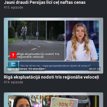
Jauni draudi Persijas līcī ceļ naftas cenas
415. epizode
pirms 1 dienas, 20 stundām
00:01:35
Rīgā ekspluatācijā nodoti trīs reģionālie veloceļi
414. epizode