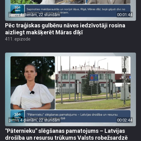
pirms 4 dienām, 22 stundām
00:01:44
Pēc traģiskas gulbēnu nāves iedzīvotāji rosina
aizliegt makšķerēt Māras dīķī
411. epizode
pirms 4 dienām, 22 stundām
00:02:44
"Pāternieku" slēgšanas pamatojums – Latvijas
drošība un resursu trūkums Valsts robežsardzē