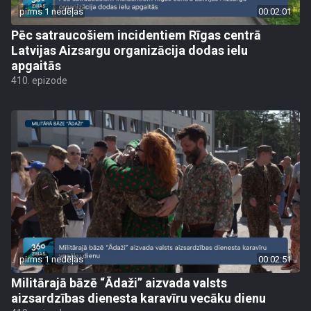
pirms 1 nedēļas
00:02:01
Pēc satraucošiem incidentiem Rīgas centrā
Latvijas Aizsargu organizācija dodas ielu
apgaitās
410. epizode
pirms 1 nedēļas
00:02:51
Militārajā bāzē “Ādaži” aizvada valsts
aizsardzības dienesta karavīru vecāku dienu