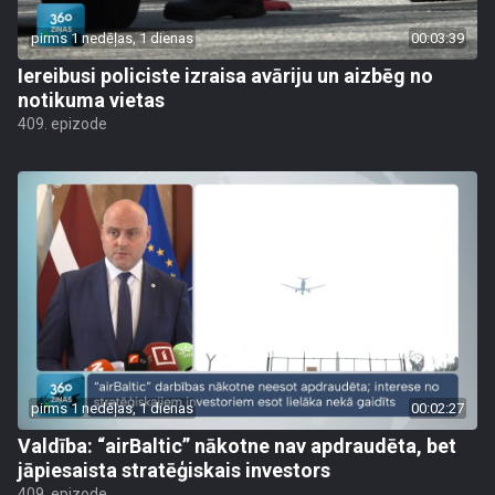
pirms 1 nedēļas, 1 dienas
00:03:39
Iereibusi policiste izraisa avāriju un aizbēg no
notikuma vietas
409. epizode
pirms 1 nedēļas, 1 dienas
00:02:27
Valdība: “airBaltic” nākotne nav apdraudēta, bet
jāpiesaista stratēģiskais investors
409. epizode