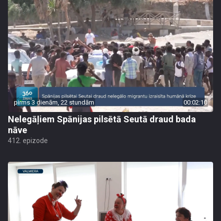
pirms 3 dienām, 22 stundām
00:02:10
Nelegāļiem Spānijas pilsētā Seutā draud bada
nāve
412. epizode