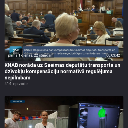
pirms 1 dienas, 22 stundām
00:03:42
KNAB norāda uz Saeimas deputātu transporta un
dzīvokļu kompensāciju normatīvā regulējuma
nepilnībām
414. epizode