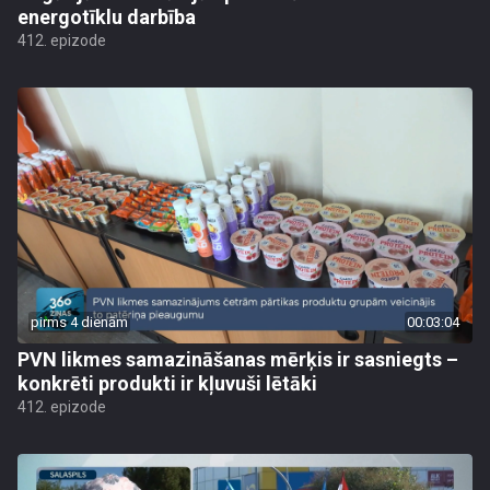
energotīklu darbība
412. epizode
pirms 4 dienām
00:03:04
PVN likmes samazināšanas mērķis ir sasniegts –
konkrēti produkti ir kļuvuši lētāki
412. epizode