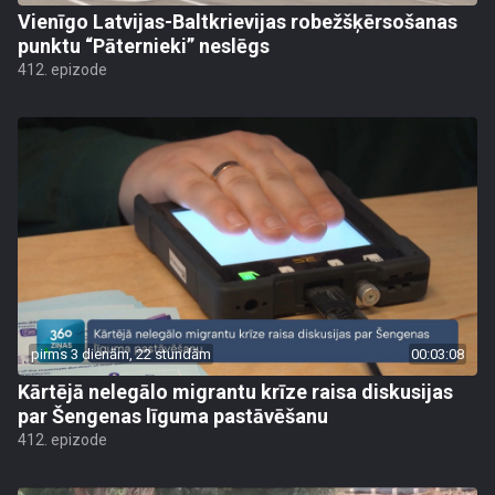
Vienīgo Latvijas-Baltkrievijas robežšķērsošanas
punktu “Pāternieki” neslēgs
412. epizode
pirms 3 dienām, 22 stundām
00:03:08
Kārtējā nelegālo migrantu krīze raisa diskusijas
par Šengenas līguma pastāvēšanu
412. epizode