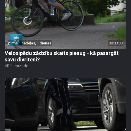
pirms 1 nedēļas, 1 dienas
00:03:33
Velosipēdu zādzību skaits pieaug - kā pasargāt
savu divriteni?
409. epizode