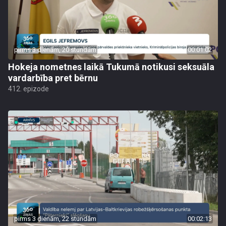
pirms 3 dienām, 20 stundām
00:01:02
Hokeja nometnes laikā Tukumā notikusi seksuāla
vardarbība pret bērnu
412. epizode
pirms 3 dienām, 22 stundām
00:02:13