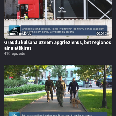
pirms 1 nedēļas
00:01:36
Graudu kulšana uzņem apgriezienus, bet reģionos
aina atšķiras
410. epizode