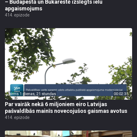
– Budapeštā un Bukarestē izslēgts ielu
apgaismojums
414. epizode
pirms 1 dienas, 21 stundas
00:02:35
Par vairāk nekā 6 miljoniem eiro Latvijas
pašvaldībās mainīs novecojušos gaismas avotus
414. epizode