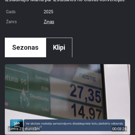
Gads
2025
Žanrs
Ziņas
Sezonas
Klipi
pirms 23 stundām
00:03:26