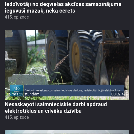
Iedzīvotāji no degvielas akcīzes samazinājuma
ieguvuši mazāk, nekā cerēts
415. epizode
pirms 23 stundām
00:02:47
Nesaskaņoti saimnieciskie darbi apdraud
elektrotīklus un cilvēku dzīvību
415. epizode