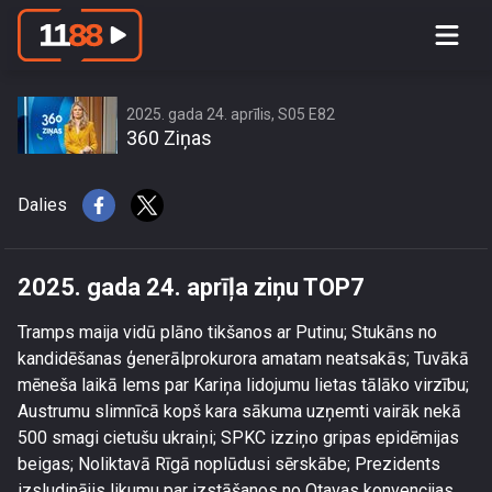
2025. gada 24. aprīļa ziņu TOP7
2025. gada 24. aprīlis, S05 E82
360 Ziņas
Dalies
2025. gada 24. aprīļa ziņu TOP7
Tramps maija vidū plāno tikšanos ar Putinu; Stukāns no
kandidēšanas ģenerālprokurora amatam neatsakās; Tuvākā
mēneša laikā lems par Kariņa lidojumu lietas tālāko virzību;
Austrumu slimnīcā kopš kara sākuma uzņemti vairāk nekā
500 smagi cietušu ukraiņi; SPKC izziņo gripas epidēmijas
beigas; Noliktavā Rīgā noplūdusi sērskābe; Prezidents
izsludinājis likumu par izstāšanos no Otavas konvencijas.