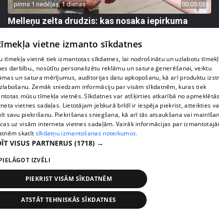
pirms 1 nedēļas, 1 dienas
00:05:05
Melleņu zelta drudzis: kas nosaka iepirkuma
cenu?
 tīmekļa vietne izmanto sīkdatnes
409. epizode
 tīmekļa vietnē tiek izmantotas sīkdatnes, lai nodrošinātu un uzlabotu tīmek
nes darbību., nosūtītu personalizētu reklāmu un satura ģenerēšanai, veiktu
āmas un satura mērījumus, auditorijas datu apkopošanu, kā arī produktu izst
zlabošanu. Zemāk sniedzam informāciju par visām sīkdatnēm, kuras tiek
ntotas mūsu tīmekļa vietnēs. Sīkdatnes var atšķirties atkarībā no apmeklētā
rneta vietnes sadaļas. Lietotājam jebkurā brīdī ir iespēja piekrist, atteikties va
īt savu piekrišanu. Piekrišanas sniegšana, kā arī tās atsaukšana vai mainīša
ecas uz visām interneta vietnes sadaļām. Vairāk informācijas par izmantotaj
atnēm skatīt
sīkdatņu izmantošanas noteikumos.
ĪT VISUS PARTNERUS
(1718) →
PIELĀGOT IZVĒLI
pirms 1 nedēļas, 1 dienas
00:02:49
PIEKRIST VISĀM SĪKDATNĒM
Ogas un sēnes šogad dārgākas, bet uzpirkšanas
punktos to krietni mazāk
ATSTĀT TEHNISKĀS SĪKDATNES
409. epizode