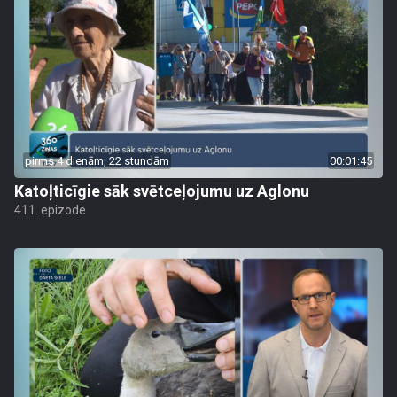
pirms 4 dienām, 22 stundām
00:01:45
Katoļticīgie sāk svētceļojumu uz Aglonu
411. epizode