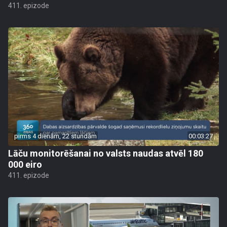
411. epizode
pirms 4 dienām, 22 stundām
00:03:27
Lāču monitorēšanai no valsts naudas atvēl 180
000 eiro
411. epizode