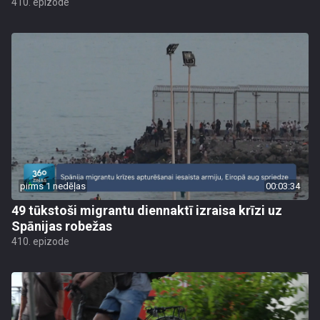
410. epizode
pirms 1 nedēļas
00:03:34
49 tūkstoši migrantu diennaktī izraisa krīzi uz
Spānijas robežas
410. epizode