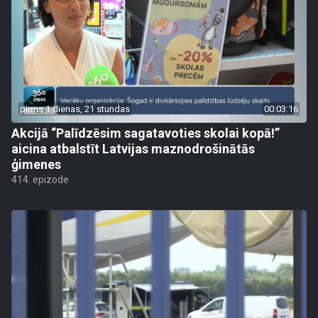
pirms 1 dienas, 21 stundas
00:03:16
Akcijā “Palīdzēsim sagatavoties skolai kopā!”
aicina atbalstīt Latvijas maznodrošinātās
ģimenes
414. epizode