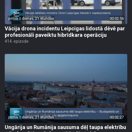
pirms 1 dienas, 21 stundas
00:02:56
Vācija drona incidentu Leipcigas lidostā dēvē par
profesionāli paveiktu hibrīdkara operāciju
414. epizode
pirms 1 dienas, 21 stundas
00:02:27
Ungārija un Rumānija sausuma dēļ taupa elektrību