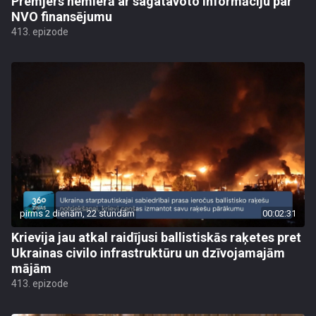
Premjers nemierā ar sagatavoto informāciju par
NVO finansējumu
413. epizode
pirms 2 dienām, 22 stundām
00:02:31
Krievija jau atkal raidījusi ballistiskās raķetes pret
Ukrainas civilo infrastruktūru un dzīvojamajām
mājām
413. epizode