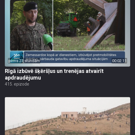
pirms 23 stundām
00:02:11
Rīgā izbūvē šķēršļus un trenējas atvairīt
apdraudējumu
415. epizode