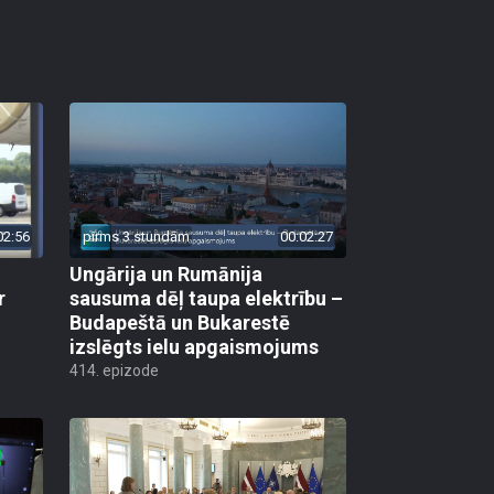
02:56
pirms 3 stundām
00:02:27
Ungārija un Rumānija
r
sausuma dēļ taupa elektrību –
Budapeštā un Bukarestē
izslēgts ielu apgaismojums
414. epizode