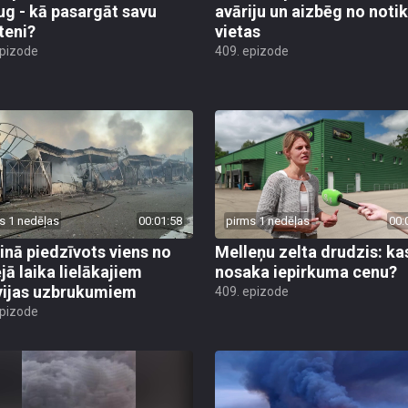
ug - kā pasargāt savu
avāriju un aizbēg no not
teni?
vietas
epizode
409. epizode
s 1 nedēļas
00:01:58
pirms 1 nedēļas
00:
inā piedzīvots viens no
Melleņu zelta drudzis: ka
jā laika lielākajiem
nosaka iepirkuma cenu?
vijas uzbrukumiem
409. epizode
epizode