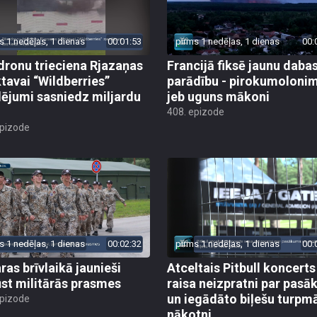
s 1 nedēļas, 1 dienas
00:01:53
pirms 1 nedēļas, 1 dienas
00:
dronu trieciena Rjazaņas
Francijā fiksē jaunu daba
ktavai “Wildberries”
parādību - pirokumoloni
ējumi sasniedz miljardu
jeb uguns mākoni
408. epizode
epizode
s 1 nedēļas, 1 dienas
00:02:32
pirms 1 nedēļas, 1 dienas
00:
ras brīvlaikā jaunieši
Atceltais Pitbull koncerts
st militārās prasmes
raisa neizpratni par pas
un iegādāto biļešu turpm
epizode
nākotni