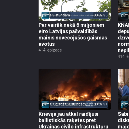
pirms 3 stundām
00:02:35
pirm
Par vairāk nekā 6 miljoniem
KNAB
eiro Latvijas pašvaldībās
depu
mainīs novecojušos gaismas
dzīv
avotus
norm
nepi
414. epizode
414. 
pirms 1 dienas, 4 stundām
00:02:31
pirm
Krievija jau atkal raidījusi
Sabi
ballistiskās raķetes pret
disk
Ukrainas civilo infrastruktūru
mājo