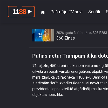
Pašmāju TV šovi
Seriāli
F
2026. gada 3. februāris, S05 E283
360 Ziņas
Putins netur Trampam it kā dot
71 raķete, 450 droni, no kuriem vairums - grūt
cilvēki un bojāti vairāki enerģētikas objekti v
mērs ziņo, ka vairāk nekā 1100 ēku Darņicas
sistēmām šorīt izvadīts ūdens, lai novērstu c
prezidenta lepni izteiktā atgādinājuma, ka viņ
objektus neaiztiks.