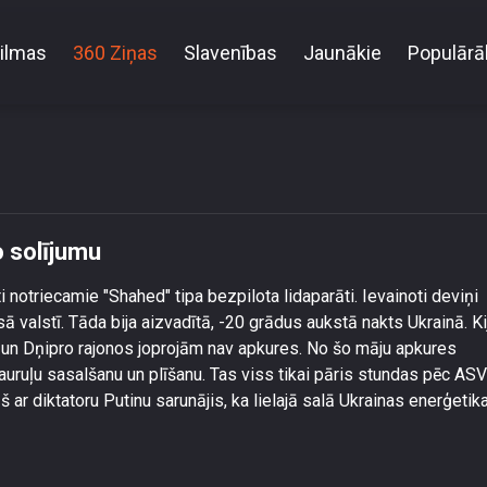
ilmas
360 Ziņas
Slavenības
Jaunākie
Populārā
Putins netur Trampam it kā doto solījumu
o solījumu
i notriecamie "Shahed" tipa bezpilota lidaparāti. Ievainoti deviņi
isā valstī. Tāda bija aizvadītā, -20 grādus aukstā nakts Ukrainā. Ki
 un Dņipro rajonos joprojām nav apkures. No šo māju apkures
auruļu sasalšanu un plīšanu. Tas viss tikai pāris stundas pēc ASV
š ar diktatoru Putinu sarunājis, ka lielajā salā Ukrainas enerģetik