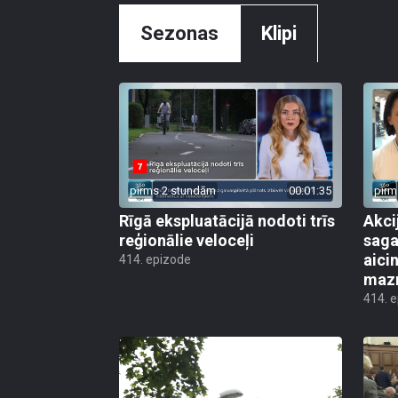
Sezonas
Klipi
pirms 2 stundām
00:01:35
pirm
Rīgā ekspluatācijā nodoti trīs
Akci
reģionālie veloceļi
saga
aicin
414. epizode
mazn
414. 