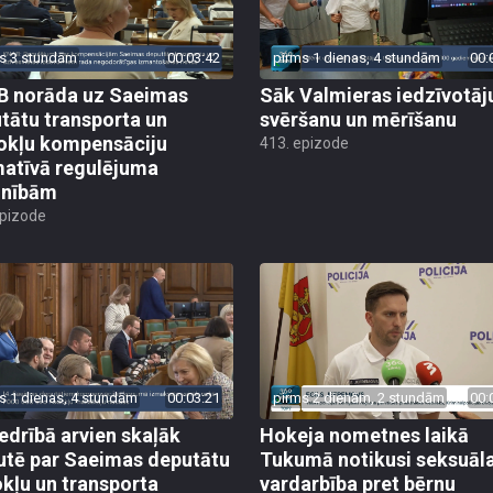
s 3 stundām
00:03:42
pirms 1 dienas, 4 stundām
00:
 norāda uz Saeimas
Sāk Valmieras iedzīvotāj
tātu transporta un
svēršanu un mērīšanu
okļu kompensāciju
413. epizode
atīvā regulējuma
lnībām
epizode
s 1 dienas, 4 stundām
00:03:21
pirms 2 dienām, 2 stundām
00:
edrībā arvien skaļāk
Hokeja nometnes laikā
utē par Saeimas deputātu
Tukumā notikusi seksuāl
kļu un transporta
vardarbība pret bērnu