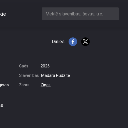
kie
Meklē slavenības, šovus, u.c.
Dalies
Gads
2026
Slavenības
Madara Rudzīte
jivas
Žanrs
Ziņas
as