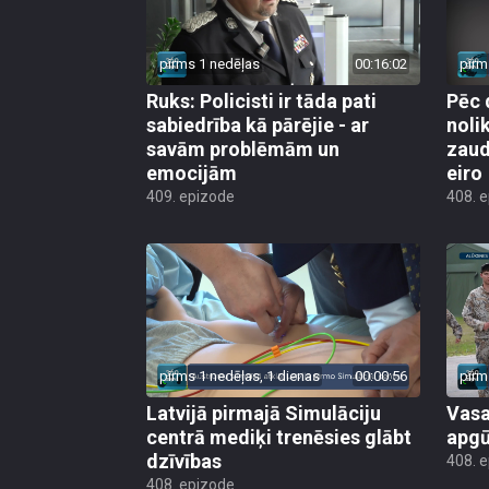
pirms 1 nedēļas
00:16:02
pirm
Ruks: Policisti ir tāda pati
Pēc 
sabiedrība kā pārējie - ar
noli
savām problēmām un
zaud
emocijām
eiro
409. epizode
408. 
pirms 1 nedēļas, 1 dienas
00:00:56
pirm
Latvijā pirmajā Simulāciju
Vasa
centrā mediķi trenēsies glābt
apgū
dzīvības
408. 
408. epizode