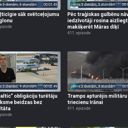
s 3 dienām, 3 stundām
00:01:45
pirms 3 dienām, 3 stundām
00:
ļticīgie sāk svētceļojumu
Pēc traģiskas gulbēnu nā
glonu
iedzīvotāji rosina aizliegt
makšķerēt Māras dīķī
epizode
411. epizode
s 3 dienām, 4 stundām
00:02:49
pirms 3 dienām, 4 stundām
00:
altic” obligāciju turētāju
Tramps apturējis militāru
ksme beidzas bez
triecienu Irānai
ltāta
411. epizode
epizode