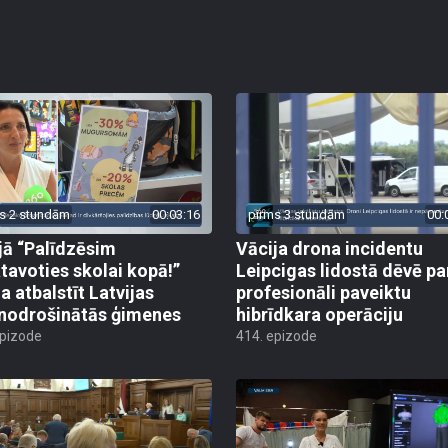
s 2 stundām
00:03:16
pirms 3 stundām
00:
jā “Palīdzēsim
Vācija drona incidentu
tavoties skolai kopā!”
Leipcigas lidostā dēvē pa
a atbalstīt Latvijas
profesionāli paveiktu
odrošinātās ģimenes
hibrīdkara operāciju
epizode
414. epizode