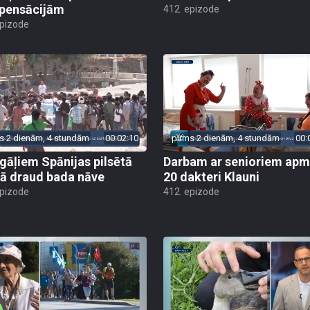
pensācijām
412. epizode
epizode
s 2 dienām, 4 stundām
00:02:10
pirms 2 dienām, 4 stundām
00:
gāļiem Spānijas pilsētā
Darbam ar senioriem apm
ā draud bada nāve
20 dakteri Klauni
epizode
412. epizode