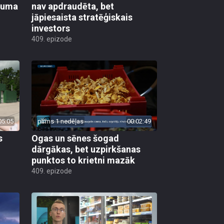
ikuma
nav apdraudēta, bet
jāpiesaista stratēģiskais
investors
409. epizode
05:05
pirms 1 nedēļas
00:02:49
s
Ogas un sēnes šogad
dārgākas, bet uzpirkšanas
punktos to krietni mazāk
409. epizode