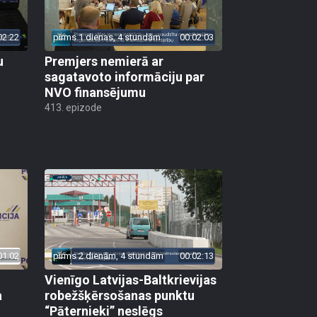
02:22
pirms 1 dienas, 4 stundām
00:02:03
u
Premjers nemierā ar
sagatavoto informāciju par
NVO finansējumu
413. epizode
01:02
pirms 2 dienām, 4 stundām
00:02:13
Vienīgo Latvijas-Baltkrievijas
a
robežšķērsošanas punktu
“Pāternieki” neslēgs