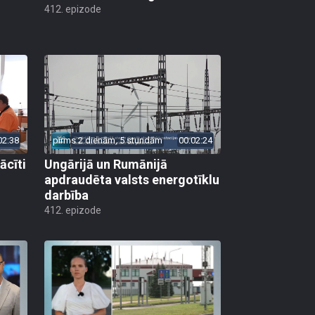
412. epizode
02:38
pirms 2 dienām, 5 stundām
00:02:24
ācīti
Ungārijā un Rumānijā
apdraudēta valsts energotīklu
darbība
412. epizode