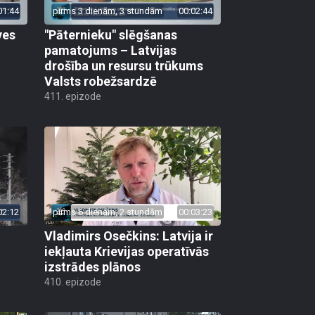
01:44
pirms 3 dienām, 3 stundām
00:02:44
ves
"Pāternieku" slēgšanas
pamatojums – Latvijas
drošība un resursu trūkums
Valsts robežsardzē
411. epizode
02:12
pirms 6 dienām, 2 stundām
00:03:23
Vladimirs Osečkins: Latvija ir
iekļauta Krievijas operatīvās
izstrādes plānos
410. epizode