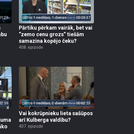
01:29
pirms 1 nedēļas, 1 dienas
00:03:37
s
Pārtiku pērkam vairāk, bet vai
mbu
“zemo cenu grozs” tiešām
samazina kopējo čeku?
408. epizode
02:59
pirms 1 nedēļas, 2 dienām
00:02:53
Vai kokrūpnieku lieta sašūpos
ākuma
arī Kulberga valdību?
āko
407. epizode