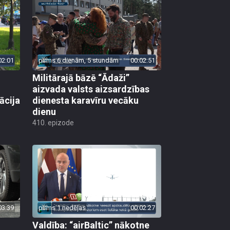
02:01
pirms 6 dienām, 5 stundām
00:02:51
Militārajā bāzē “Ādaži”
aizvada valsts aizsardzības
ācija
dienesta karavīru vecāku
dienu
410. epizode
03:39
pirms 1 nedēļas
00:02:27
Valdība: “airBaltic” nākotne