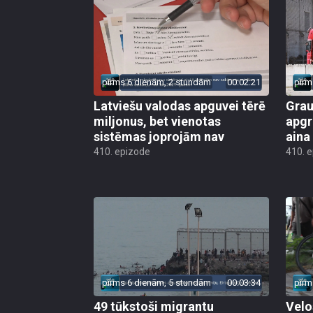
pirms 6 dienām, 2 stundām
00:02:21
pirm
Latviešu valodas apguvei tērē
Grau
miljonus, bet vienotas
apgr
sistēmas joprojām nav
aina
410. epizode
410. 
pirms 6 dienām, 5 stundām
00:03:34
pirm
49 tūkstoši migrantu
Velo