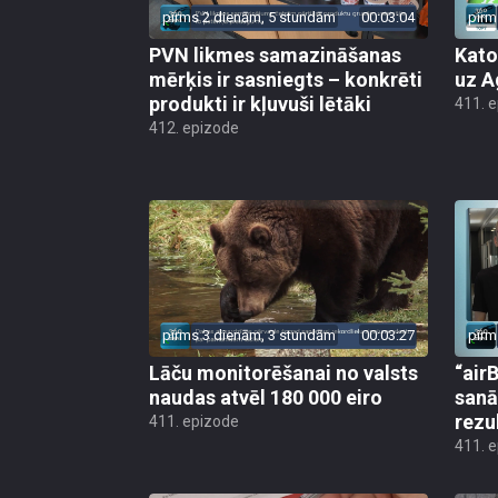
pirms 2 dienām, 5 stundām
00:03:04
pirm
PVN likmes samazināšanas
Kato
mērķis ir sasniegts – konkrēti
uz A
produkti ir kļuvuši lētāki
411. 
412. epizode
pirms 3 dienām, 3 stundām
00:03:27
pirm
Lāču monitorēšanai no valsts
“airB
naudas atvēl 180 000 eiro
sanā
rezu
411. epizode
411. 