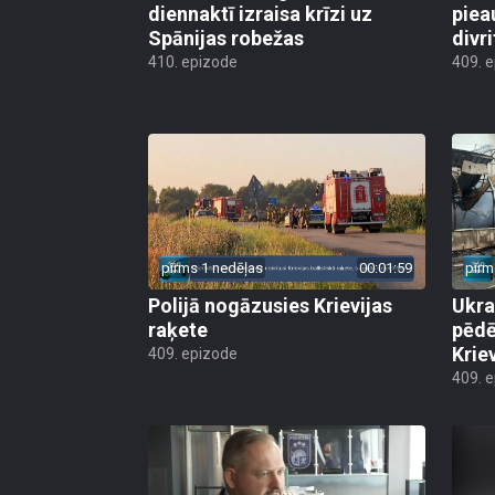
diennaktī izraisa krīzi uz
piea
Spānijas robežas
divri
410. epizode
409. 
pirms 1 nedēļas
00:01:59
pirm
Polijā nogāzusies Krievijas
Ukra
raķete
pēdē
Krie
409. epizode
409. 