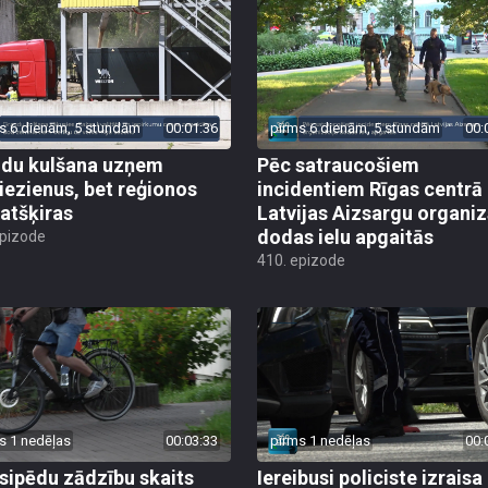
s 6 dienām, 5 stundām
00:01:36
pirms 6 dienām, 5 stundām
00:
du kulšana uzņem
Pēc satraucošiem
iezienus, bet reģionos
incidentiem Rīgas centrā
 atšķiras
Latvijas Aizsargu organiz
dodas ielu apgaitās
epizode
410. epizode
s 1 nedēļas
00:03:33
pirms 1 nedēļas
00:
sipēdu zādzību skaits
Iereibusi policiste izraisa