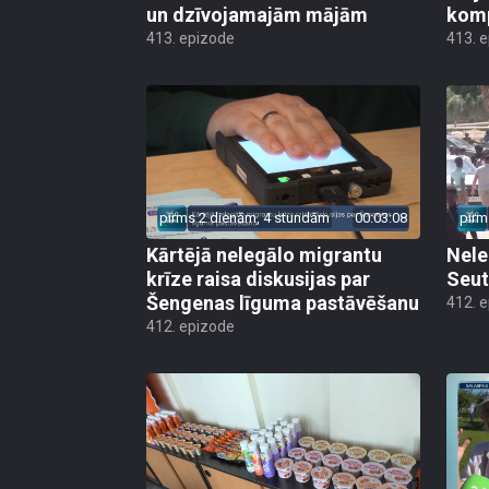
un dzīvojamajām mājām
kom
413. epizode
413. 
pirms 2 dienām, 4 stundām
00:03:08
pirm
Kārtējā nelegālo migrantu
Nele
krīze raisa diskusijas par
Seut
Šengenas līguma pastāvēšanu
412. 
412. epizode