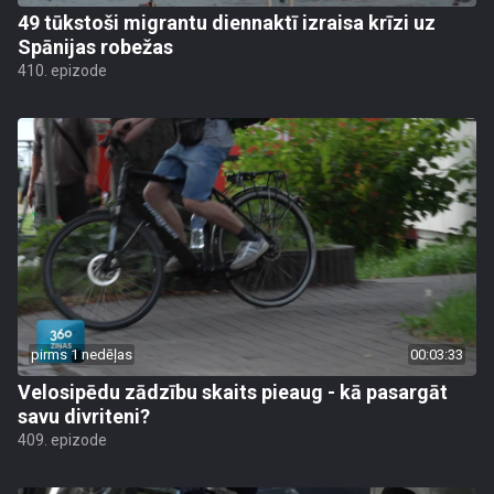
49 tūkstoši migrantu diennaktī izraisa krīzi uz
Spānijas robežas
410. epizode
pirms 1 nedēļas
00:03:33
Velosipēdu zādzību skaits pieaug - kā pasargāt
savu divriteni?
409. epizode