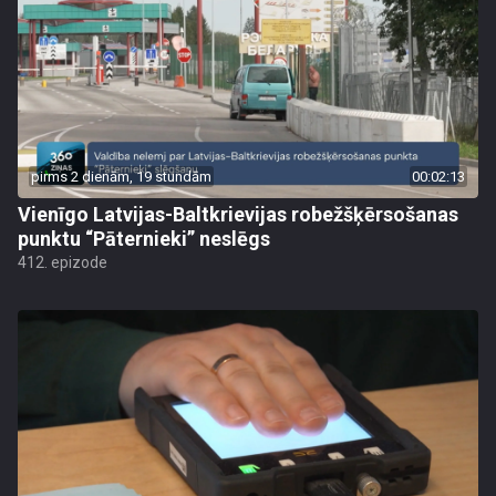
pirms 2 dienām, 19 stundām
00:02:13
Vienīgo Latvijas-Baltkrievijas robežšķērsošanas
punktu “Pāternieki” neslēgs
412. epizode