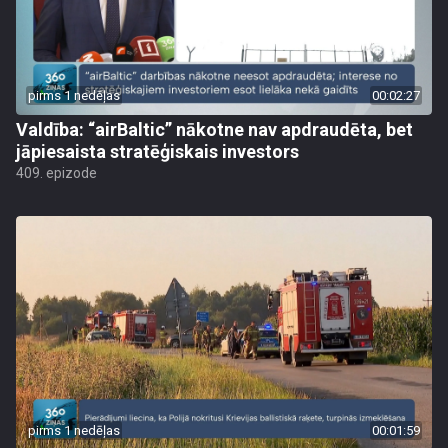
pirms 1 nedēļas
00:02:27
Valdība: “airBaltic” nākotne nav apdraudēta, bet
jāpiesaista stratēģiskais investors
409. epizode
pirms 1 nedēļas
00:01:59