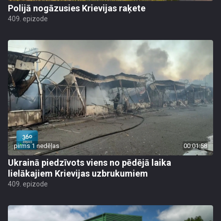
Polijā nogāzusies Krievijas raķete
409. epizode
pirms 1 nedēļas
00:01:58
Ukrainā piedzīvots viens no pēdējā laika
lielākajiem Krievijas uzbrukumiem
409. epizode