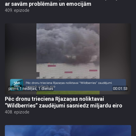
ar savām problēmām un emocijām
409. epizode
pirms 1 nedēļas, 1 dienas
00:01:53
Pēc dronu trieciena Rjazaņas noliktavai
“Wildberries” zaudējumi sasniedz miljardu eiro
408. epizode