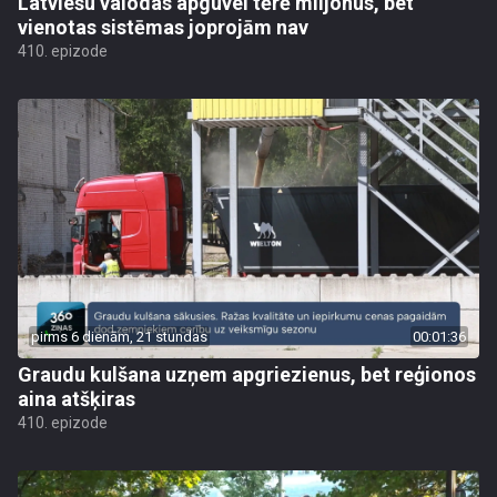
Latviešu valodas apguvei tērē miljonus, bet
vienotas sistēmas joprojām nav
410. epizode
pirms 6 dienām, 21 stundas
00:01:36
Graudu kulšana uzņem apgriezienus, bet reģionos
aina atšķiras
410. epizode