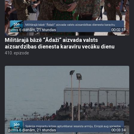
pirms 6 dienām, 21 stundas
00:02:51
Militārajā bāzē “Ādaži” aizvada valsts
aizsardzības dienesta karavīru vecāku dienu
410. epizode
pirms 6 dienām, 21 stundas
00:03:34