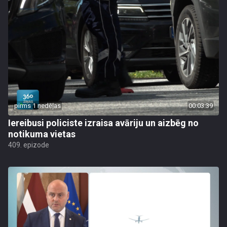
pirms 1 nedēļas
00:03:39
Iereibusi policiste izraisa avāriju un aizbēg no
notikuma vietas
409. epizode