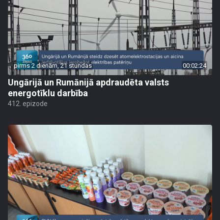
pirms 2 dienām, 21 stundas
00:02:24
Ungārijā un Rumānijā apdraudēta valsts
energotīklu darbība
412. epizode