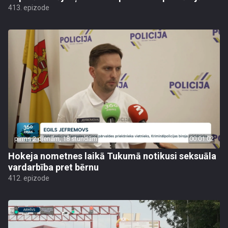
413. epizode
pirms 2 dienām, 18 stundām
00:01:02
Hokeja nometnes laikā Tukumā notikusi seksuāla
vardarbība pret bērnu
412. epizode