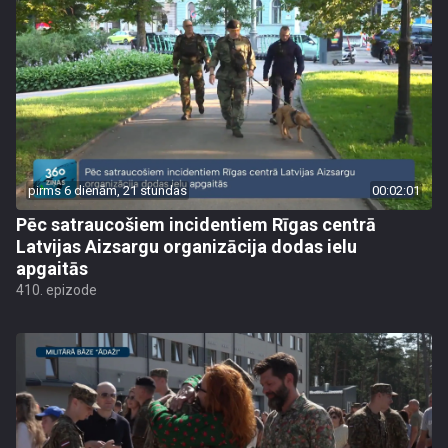
pirms 6 dienām, 21 stundas
00:02:01
Pēc satraucošiem incidentiem Rīgas centrā
Latvijas Aizsargu organizācija dodas ielu
apgaitās
410. epizode