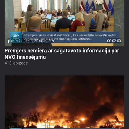
pirms 1 dienas, 20 stundām
00:02:03
Premjers nemierā ar sagatavoto informāciju par
NVO finansējumu
413. epizode