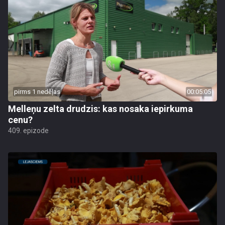
pirms 1 nedēļas
00:05:05
Melleņu zelta drudzis: kas nosaka iepirkuma
cenu?
409. epizode