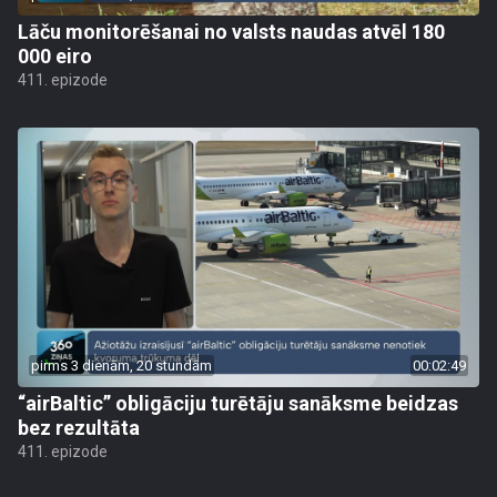
Lāču monitorēšanai no valsts naudas atvēl 180
000 eiro
411. epizode
pirms 3 dienām, 20 stundām
00:02:49
“airBaltic” obligāciju turētāju sanāksme beidzas
bez rezultāta
411. epizode