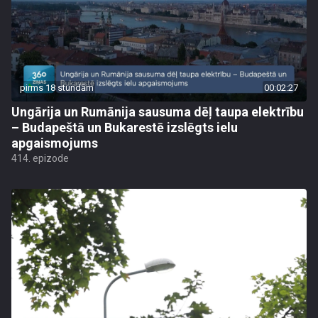
pirms 18 stundām
00:02:27
Ungārija un Rumānija sausuma dēļ taupa elektrību
– Budapeštā un Bukarestē izslēgts ielu
apgaismojums
414. epizode