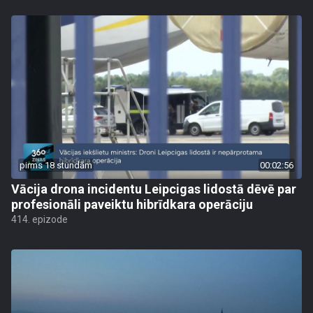
pirms 18 stundām
00:02:56
Vācija drona incidentu Leipcigas lidostā dēvē par
profesionāli paveiktu hibrīdkara operāciju
414. epizode