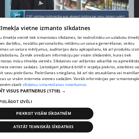
pirms 1 nedēļas, 1 dienas
00:03:37
 tīmekļa vietne izmanto sīkdatnes
Pārtiku pērkam vairāk, bet vai “zemo cenu grozs”
tiešām samazina kopējo čeku?
 tīmekļa vietnē tiek izmantotas sīkdatnes, lai nodrošinātu un uzlabotu tīmek
nes darbību., nosūtītu personalizētu reklāmu un satura ģenerēšanai, veiktu
408. epizode
āmas un satura mērījumus, auditorijas datu apkopošanu, kā arī produktu izst
zlabošanu. Zemāk sniedzam informāciju par visām sīkdatnēm, kuras tiek
ntotas mūsu tīmekļa vietnēs. Sīkdatnes var atšķirties atkarībā no apmeklētā
rneta vietnes sadaļas. Lietotājam jebkurā brīdī ir iespēja piekrist, atteikties va
īt savu piekrišanu. Piekrišanas sniegšana, kā arī tās atsaukšana vai mainīša
ecas uz visām interneta vietnes sadaļām. Vairāk informācijas par izmantotaj
atnēm skatīt
sīkdatņu izmantošanas noteikumos.
ĪT VISUS PARTNERUS
(1718) →
PIELĀGOT IZVĒLI
PIEKRIST VISĀM SĪKDATNĒM
pirms 1 nedēļas, 1 dienas
00:00:56
ATSTĀT TEHNISKĀS SĪKDATNES
Latvijā pirmajā Simulāciju centrā mediķi trenēsies