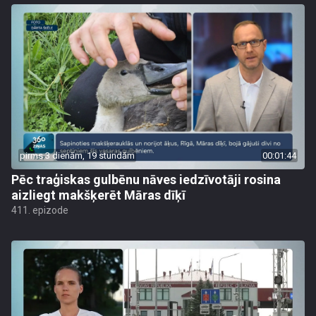
pirms 3 dienām, 19 stundām
00:01:44
Pēc traģiskas gulbēnu nāves iedzīvotāji rosina
aizliegt makšķerēt Māras dīķī
411. epizode