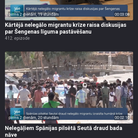
pirms 2 dienām, 19 stundām
00:03:08
Kārtējā nelegālo migrantu krīze raisa diskusijas
par Šengenas līguma pastāvēšanu
412. epizode
pirms 2 dienām, 20 stundām
00:02:10
Nelegāļiem Spānijas pilsētā Seutā draud bada
nāve