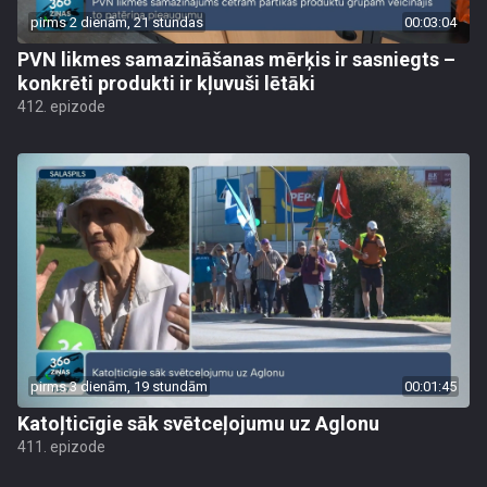
pirms 2 dienām, 21 stundas
00:03:04
PVN likmes samazināšanas mērķis ir sasniegts –
konkrēti produkti ir kļuvuši lētāki
412. epizode
pirms 3 dienām, 19 stundām
00:01:45
Katoļticīgie sāk svētceļojumu uz Aglonu
411. epizode