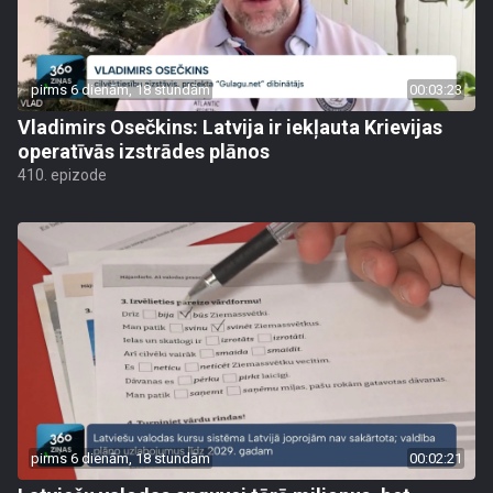
pirms 6 dienām, 18 stundām
00:03:23
Vladimirs Osečkins: Latvija ir iekļauta Krievijas
operatīvās izstrādes plānos
410. epizode
pirms 6 dienām, 18 stundām
00:02:21