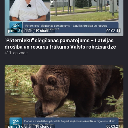
pirms 3 dienām, 19 stundām
00:02:44
"Pāternieku" slēgšanas pamatojums – Latvijas
drošība un resursu trūkums Valsts robežsardzē
411. epizode
pirms 3 dienām, 19 stundām
00:03:27