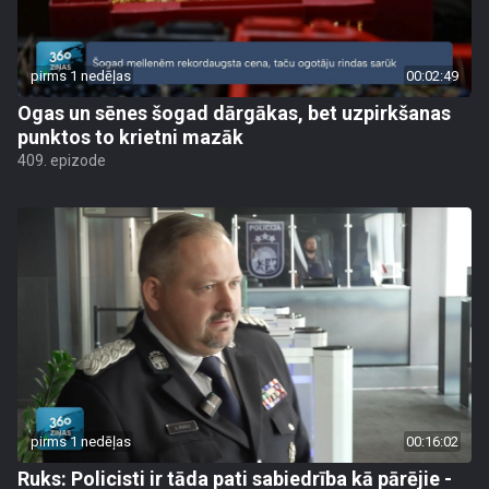
pirms 1 nedēļas
00:02:49
Ogas un sēnes šogad dārgākas, bet uzpirkšanas
punktos to krietni mazāk
409. epizode
pirms 1 nedēļas
00:16:02
Ruks: Policisti ir tāda pati sabiedrība kā pārējie -