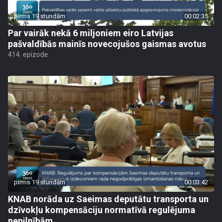
pirms 19 stundām
00:02:35
Par vairāk nekā 6 miljoniem eiro Latvijas
pašvaldībās mainīs novecojušos gaismas avotus
414. epizode
pirms 19 stundām
00:03:42
KNAB norāda uz Saeimas deputātu transporta un
dzīvokļu kompensāciju normatīvā regulējuma
nepilnībām