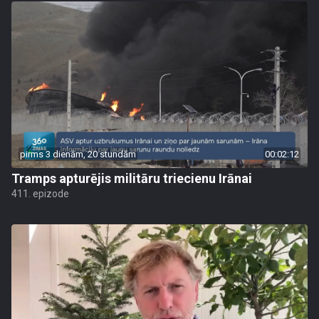
pirms 3 dienām, 20 stundām
00:02:12
Tramps apturējis militāru triecienu Irānai
411. epizode