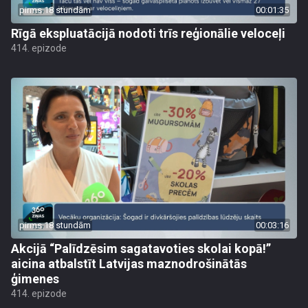
pirms 18 stundām
00:01:35
Rīgā ekspluatācijā nodoti trīs reģionālie veloceļi
414. epizode
pirms 18 stundām
00:03:16
Akcijā “Palīdzēsim sagatavoties skolai kopā!”
aicina atbalstīt Latvijas maznodrošinātās
ģimenes
414. epizode