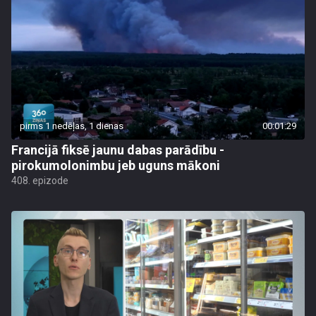
pirms 1 nedēļas, 1 dienas
00:01:29
Francijā fiksē jaunu dabas parādību -
pirokumolonimbu jeb uguns mākoni
408. epizode