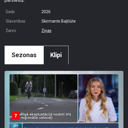
pārsteidz.
Gads
2026
Slavenības
Skirmante Baļčiūte
Žanrs
Ziņas
Sezonas
Klipi