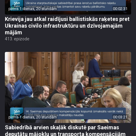
pirms 1 dienas, 20 stundām
00:02:31
Krievija jau atkal raidījusi ballistiskās raķetes pret
Ukrainas civilo infrastruktūru un dzīvojamajām
mājām
413. epizode
pirms 1 dienas, 20 stundām
00:03:21
Sabiedrībā arvien skaļāk diskutē par Saeimas
deputātu mājokļu un transporta kompensācijām