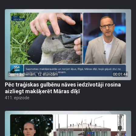
pirms 3 dienām, 12 stundām
00:01:44
Pēc traģiskas gulbēnu nāves iedzīvotāji rosina
aizliegt makšķerēt Māras dīķī
411. epizode