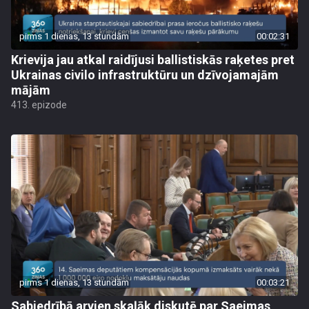
pirms 1 dienas, 13 stundām
00:02:31
Krievija jau atkal raidījusi ballistiskās raķetes pret
Ukrainas civilo infrastruktūru un dzīvojamajām
mājām
413. epizode
pirms 1 dienas, 13 stundām
00:03:21
Sabiedrībā arvien skaļāk diskutē par Saeimas