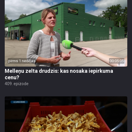
pirms 1 nedēļas
00:05:05
Melleņu zelta drudzis: kas nosaka iepirkuma
cenu?
409. epizode