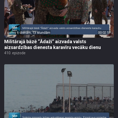
pirms 6 dienām, 13 stundām
00:02:51
Militārajā bāzē “Ādaži” aizvada valsts
aizsardzības dienesta karavīru vecāku dienu
410. epizode