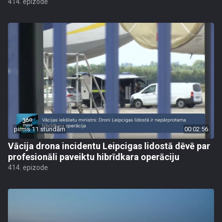
414. epizode
pirms 11 stundām
00:02:56
Vācija drona incidentu Leipcigas lidostā dēvē par
profesionāli paveiktu hibrīdkara operāciju
414. epizode