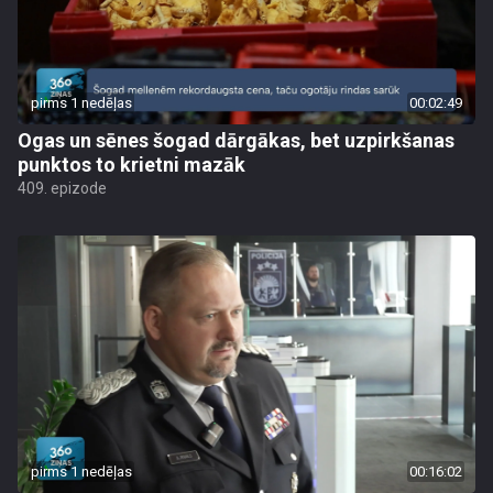
pirms 1 nedēļas
00:02:49
Ogas un sēnes šogad dārgākas, bet uzpirkšanas
punktos to krietni mazāk
409. epizode
pirms 1 nedēļas
00:16:02