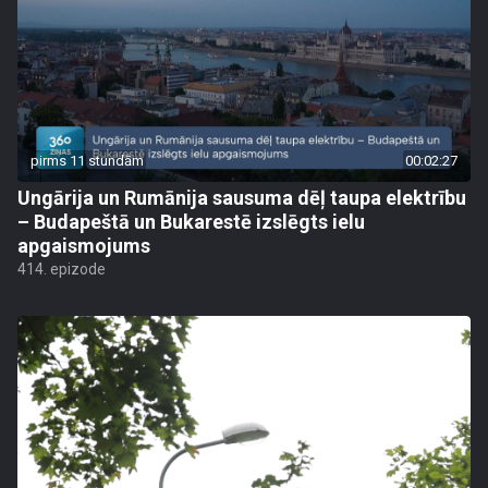
pirms 11 stundām
00:02:27
Ungārija un Rumānija sausuma dēļ taupa elektrību
– Budapeštā un Bukarestē izslēgts ielu
apgaismojums
414. epizode