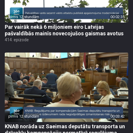
pirms 12 stundām
00:02:35
Par vairāk nekā 6 miljoniem eiro Latvijas
pašvaldībās mainīs novecojušos gaismas avotus
414. epizode
pirms 12 stundām
00:03:42
KNAB norāda uz Saeimas deputātu transporta un
dzīvokļu kompensāciju normatīvā regulējuma