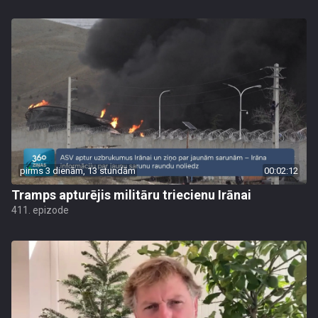
pirms 3 dienām, 13 stundām
00:02:12
Tramps apturējis militāru triecienu Irānai
411. epizode