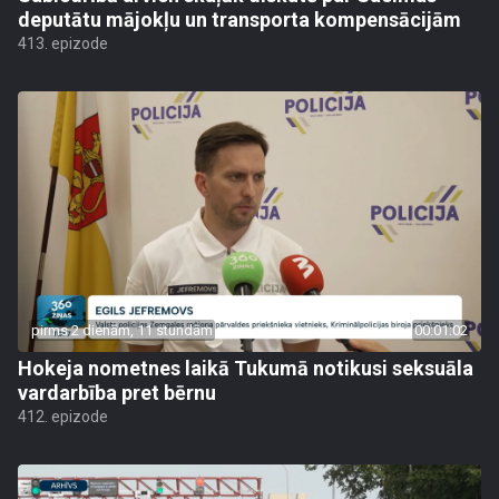
deputātu mājokļu un transporta kompensācijām
413. epizode
pirms 2 dienām, 11 stundām
00:01:02
Hokeja nometnes laikā Tukumā notikusi seksuāla
vardarbība pret bērnu
412. epizode