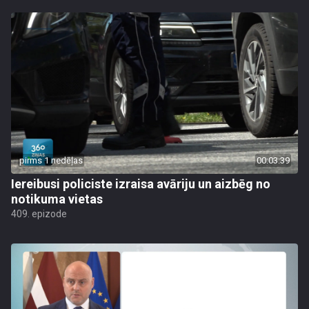
pirms 1 nedēļas
00:03:39
Iereibusi policiste izraisa avāriju un aizbēg no
notikuma vietas
409. epizode