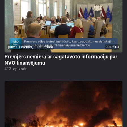
pirms 1 dienas, 13 stundām
00:02:03
Premjers nemierā ar sagatavoto informāciju par
NVO finansējumu
413. epizode