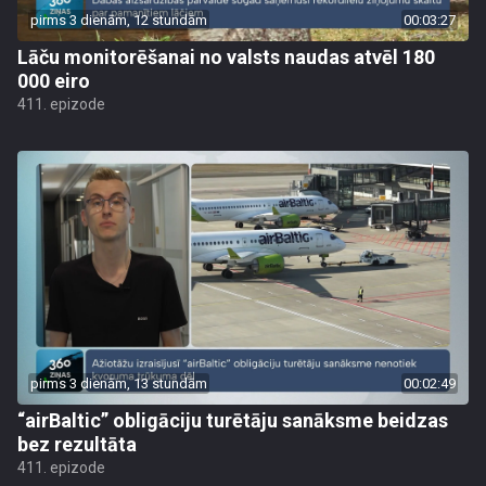
pirms 3 dienām, 12 stundām
00:03:27
Lāču monitorēšanai no valsts naudas atvēl 180
000 eiro
411. epizode
pirms 3 dienām, 13 stundām
00:02:49
“airBaltic” obligāciju turētāju sanāksme beidzas
bez rezultāta
411. epizode