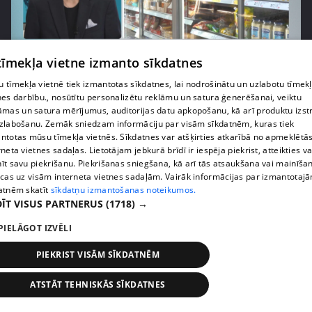
 tīmekļa vietne izmanto sīkdatnes
pirms 1 nedēļas, 1 dienas
00:03:37
 tīmekļa vietnē tiek izmantotas sīkdatnes, lai nodrošinātu un uzlabotu tīmek
Pārtiku pērkam vairāk, bet vai “zemo cenu grozs”
nes darbību., nosūtītu personalizētu reklāmu un satura ģenerēšanai, veiktu
tiešām samazina kopējo čeku?
āmas un satura mērījumus, auditorijas datu apkopošanu, kā arī produktu izst
408. epizode
zlabošanu. Zemāk sniedzam informāciju par visām sīkdatnēm, kuras tiek
ntotas mūsu tīmekļa vietnēs. Sīkdatnes var atšķirties atkarībā no apmeklētā
rneta vietnes sadaļas. Lietotājam jebkurā brīdī ir iespēja piekrist, atteikties va
īt savu piekrišanu. Piekrišanas sniegšana, kā arī tās atsaukšana vai mainīša
ecas uz visām interneta vietnes sadaļām. Vairāk informācijas par izmantotaj
atnēm skatīt
sīkdatņu izmantošanas noteikumos.
ĪT VISUS PARTNERUS
(1718) →
PIELĀGOT IZVĒLI
PIEKRIST VISĀM SĪKDATNĒM
ATSTĀT TEHNISKĀS SĪKDATNES
pirms 1 nedēļas, 1 dienas
00:00:56