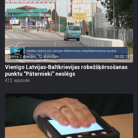
pirms 2 dienām, 12 stundām
00:02:13
Vienīgo Latvijas-Baltkrievijas robežšķērsošanas
punktu “Pāternieki” neslēgs
412. epizode