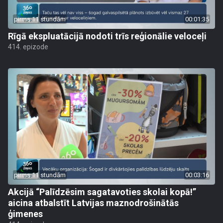
pirms 11 stundām
00:01:35
Rīgā ekspluatācijā nodoti trīs reģionālie veloceļi
414. epizode
pirms 11 stundām
00:03:16
Akcijā “Palīdzēsim sagatavoties skolai kopā!”
aicina atbalstīt Latvijas maznodrošinātās
ģimenes