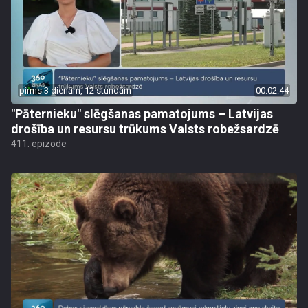
pirms 3 dienām, 12 stundām
00:02:44
"Pāternieku" slēgšanas pamatojums – Latvijas
drošība un resursu trūkums Valsts robežsardzē
411. epizode