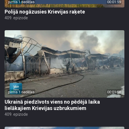
pirms 1 nedēļas
00:01:59
Polijā nogāzusies Krievijas raķete
409. epizode
pirms 1 nedēļas
00:01:58
Ukrainā piedzīvots viens no pēdējā laika
lielākajiem Krievijas uzbrukumiem
409. epizode