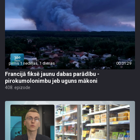
pirms 1 nedēļas, 1 dienas
00:01:29
Francijā fiksē jaunu dabas parādību -
pirokumolonimbu jeb uguns mākoni
408. epizode