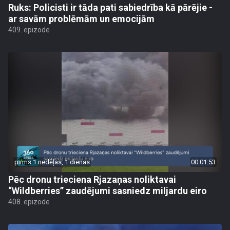
Ruks: Policisti ir tāda pati sabiedrība kā pārējie -
ar savām problēmām un emocijām
409. epizode
pirms 1 nedēļas, 1 dienas
00:01:53
Pēc dronu trieciena Rjazaņas noliktavai
“Wildberries” zaudējumi sasniedz miljardu eiro
408. epizode