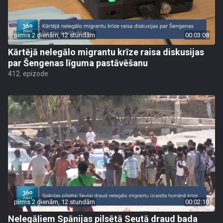
pirms 2 dienām, 12 stundām
00:03:08
Kārtējā nelegālo migrantu krīze raisa diskusijas
par Šengenas līguma pastāvēšanu
412. epizode
pirms 2 dienām, 12 stundām
00:02:10
Nelegāļiem Spānijas pilsētā Seutā draud bada