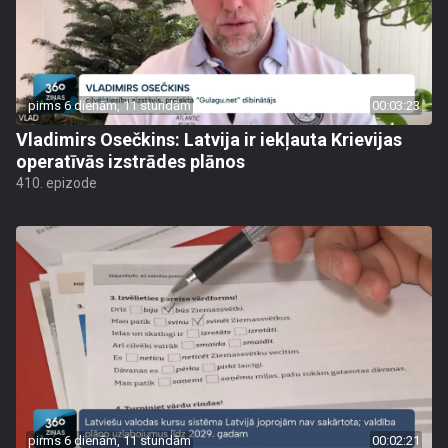
pirms 6 dienām, 11 stundām
00:03:23
Vladimirs Osečkins: Latvija ir iekļauta Krievijas
operatīvās izstrādes plānos
410. epizode
pirms 6 dienām, 11 stundām
00:02:21