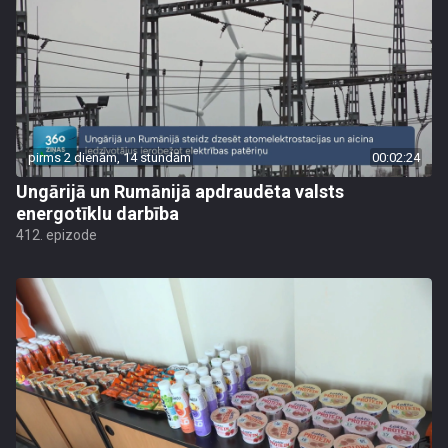
pirms 2 dienām, 14 stundām
00:02:24
Ungārijā un Rumānijā apdraudēta valsts
energotīklu darbība
412. epizode