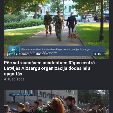
pirms 6 dienām, 13 stundām
00:02:01
Pēc satraucošiem incidentiem Rīgas centrā
Latvijas Aizsargu organizācija dodas ielu
apgaitās
410. epizode