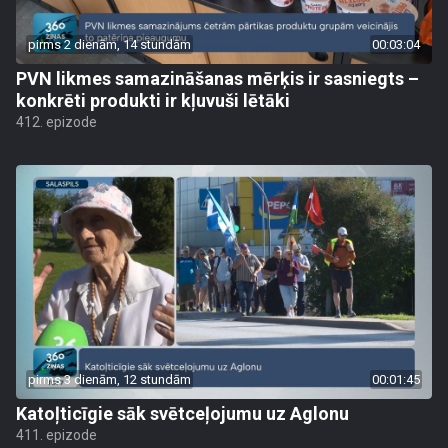
pirms 2 dienām, 14 stundām
00:03:04
PVN likmes samazināšanas mērķis ir sasniegts –
konkrēti produkti ir kļuvuši lētāki
412. epizode
pirms 3 dienām, 12 stundām
00:01:45
Katoļticīgie sāk svētceļojumu uz Aglonu
411. epizode