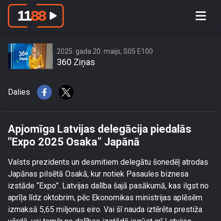
Apjomīga Latvijas delegācija piedalās
\"Expo 2025 Osaka” Japānā
2025. gada 20. maijs, S05 E100
360 Ziņas
Dalies
Apjomīga Latvijas delegācija piedalās
"Expo 2025 Osaka” Japānā
Valsts prezidents un desmitiem delegātu šonedēļ atrodas
Japānas pilsētā Osakā, kur notiek Pasaules biznesa
izstāde “Expo”. Latvijas dalība šajā pasākumā, kas ilgst no
aprīļa līdz oktobrim, pēc Ekonomikas ministrijas aplēsēm
izmaksā 5,65 miljonus eiro. Vai šī nauda iztērēta prestiža