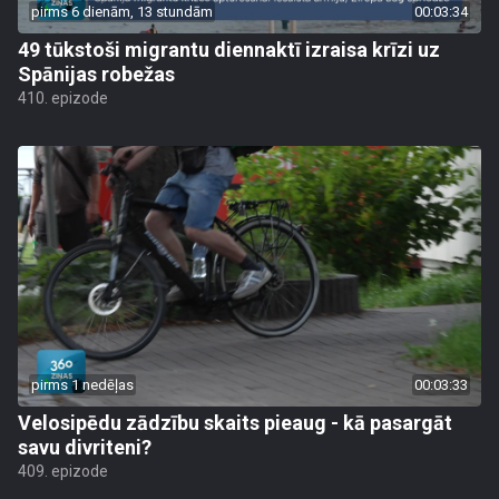
pirms 6 dienām, 13 stundām
00:03:34
49 tūkstoši migrantu diennaktī izraisa krīzi uz
Spānijas robežas
410. epizode
pirms 1 nedēļas
00:03:33
Velosipēdu zādzību skaits pieaug - kā pasargāt
savu divriteni?
409. epizode