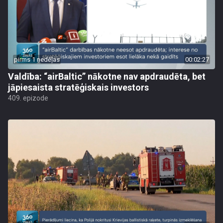
pirms 1 nedēļas
00:02:27
Valdība: “airBaltic” nākotne nav apdraudēta, bet
jāpiesaista stratēģiskais investors
409. epizode