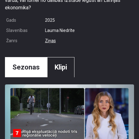
vārdā, vai tomēr no dalības izstādē iegūst arī Latvijas
ekonomika?
Gads
2025
Slavenības
Lauma Niedrīte
Žanrs
Ziņas
Sezonas
Klipi