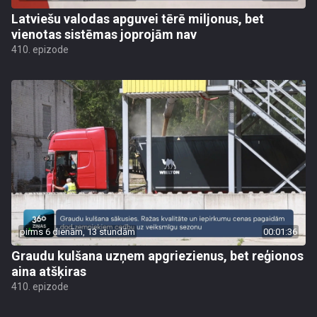
Latviešu valodas apguvei tērē miljonus, bet
vienotas sistēmas joprojām nav
410. epizode
pirms 6 dienām, 13 stundām
00:01:36
Graudu kulšana uzņem apgriezienus, bet reģionos
aina atšķiras
410. epizode