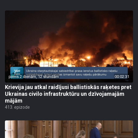
pirms 2 dienām, 12 stundām
00:02:31
Krievija jau atkal raidījusi ballistiskās raķetes pret
Ukrainas civilo infrastruktūru un dzīvojamajām
mājām
413. epizode