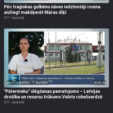
Pēc traģiskas gulbēnu nāves iedzīvotāji rosina
aizliegt makšķerēt Māras dīķī
411. epizode
pirms 4 dienām, 11 stundām
00:02:44
"Pāternieku" slēgšanas pamatojums – Latvijas
drošība un resursu trūkums Valsts robežsardzē
411. epizode