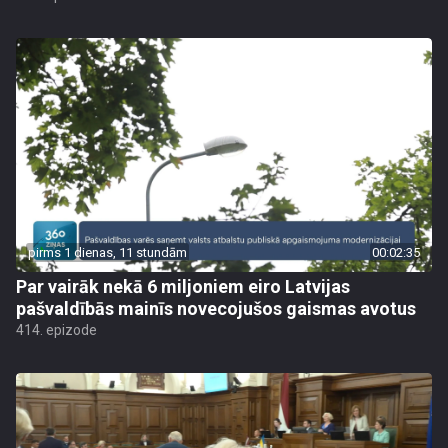
pirms 1 dienas, 11 stundām
00:02:35
Par vairāk nekā 6 miljoniem eiro Latvijas
pašvaldībās mainīs novecojušos gaismas avotus
414. epizode