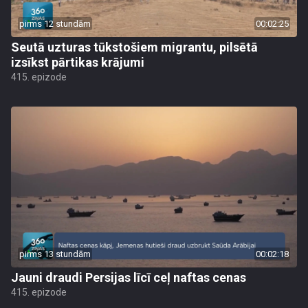
pirms 12 stundām
00:02:25
Seutā uzturas tūkstošiem migrantu, pilsētā
izsīkst pārtikas krājumi
415. epizode
pirms 13 stundām
00:02:18
Jauni draudi Persijas līcī ceļ naftas cenas
415. epizode