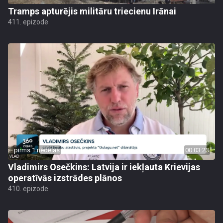
Tramps apturējis militāru triecienu Irānai
411. epizode
pirms 1 nedēļas
00:03:23
Vladimirs Osečkins: Latvija ir iekļauta Krievijas
operatīvās izstrādes plānos
410. epizode