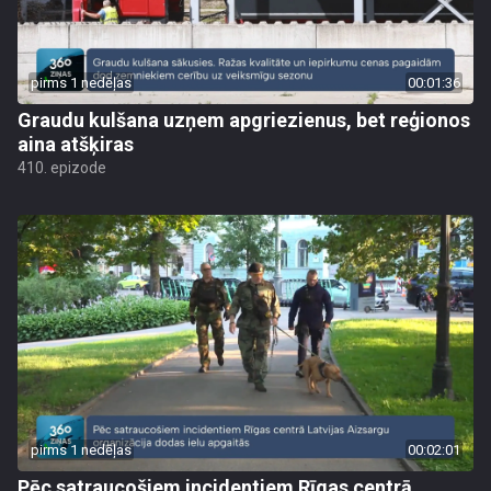
pirms 1 nedēļas
00:01:36
Graudu kulšana uzņem apgriezienus, bet reģionos
aina atšķiras
410. epizode
pirms 1 nedēļas
00:02:01
Pēc satraucošiem incidentiem Rīgas centrā