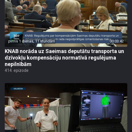
pirms 1 dienas, 11 stundām
00:03:42
KNAB norāda uz Saeimas deputātu transporta un
dzīvokļu kompensāciju normatīvā regulējuma
nepilnībām
414. epizode