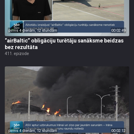
pirms 4 dienām, 12 stundām
00:02:49
“airBaltic” obligāciju turētāju sanāksme beidzas
bez rezultāta
411. epizode
pirms 4 dienām, 12 stundām
00:02:12