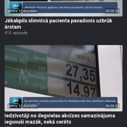
pirms 12 stundām
00:03:33
Jēkabpils slimnīcā pacienta pavadonis uzbrūk
ārstam
415. epizode
pirms 12 stundām
00:03:26
Iedzīvotāji no degvielas akcīzes samazinājuma
ieguvuši mazāk, nekā cerēts