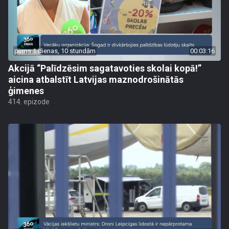
pirms 1 dienas, 10 stundām
00:03:16
Akcijā “Palīdzēsim sagatavoties skolai kopā!”
aicina atbalstīt Latvijas maznodrošinātās
ģimenes
414. epizode