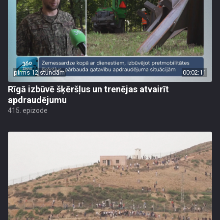
pirms 12 stundām
00:02:11
Rīgā izbūvē šķēršļus un trenējas atvairīt
apdraudējumu
415. epizode