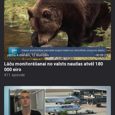
pirms 4 dienām, 12 stundām
00:03:27
Lāču monitorēšanai no valsts naudas atvēl 180
000 eiro
411. epizode