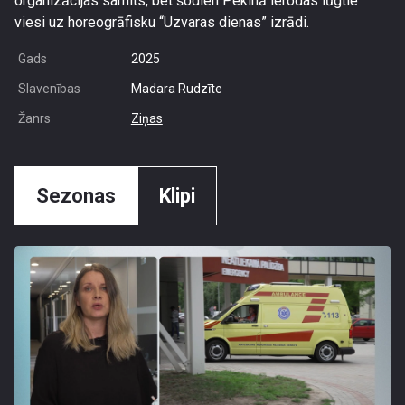
organizācijas samits, bet šodien Pekinā ierodas lūgtie
viesi uz horeogrāfisku “Uzvaras dienas” izrādi.
Gads
2025
Slavenības
Madara Rudzīte
Žanrs
Ziņas
Sezonas
Klipi