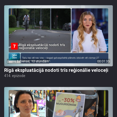
pirms 1 dienas, 10 stundām
00:01:35
Rīgā ekspluatācijā nodoti trīs reģionālie veloceļi
414. epizode