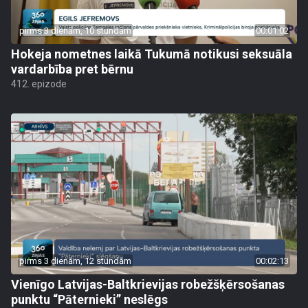
pirms 3 dienām, 10 stundām
00:01:02
Hokeja nometnes laikā Tukumā notikusi seksuāla
vardarbība pret bērnu
412. epizode
pirms 3 dienām, 12 stundām
00:02:13
Vienīgo Latvijas-Baltkrievijas robežšķērsošanas
punktu “Pāternieki” neslēgs