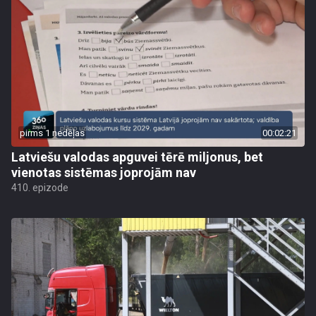
pirms 1 nedēļas
00:02:21
Latviešu valodas apguvei tērē miljonus, bet
vienotas sistēmas joprojām nav
410. epizode