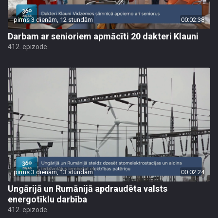
pirms 3 dienām, 12 stundām
00:02:38
Darbam ar senioriem apmācīti 20 dakteri Klauni
412. epizode
pirms 3 dienām, 13 stundām
00:02:24
Ungārijā un Rumānijā apdraudēta valsts
energotīklu darbība
412. epizode