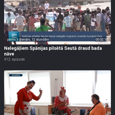
pirms 3 dienām, 12 stundām
00:02:10
Nelegāļiem Spānijas pilsētā Seutā draud bada
nāve
412. epizode