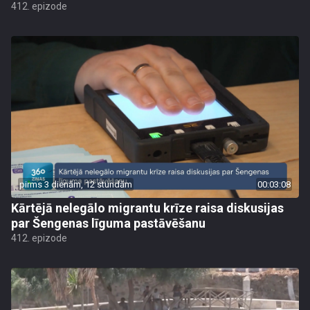
412. epizode
pirms 3 dienām, 12 stundām
00:03:08
Kārtējā nelegālo migrantu krīze raisa diskusijas
par Šengenas līguma pastāvēšanu
412. epizode