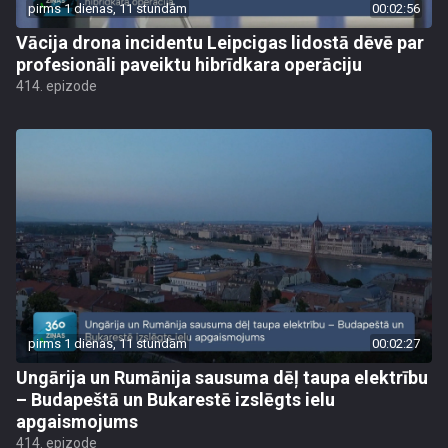
pirms 1 dienas, 11 stundām
00:02:56
Vācija drona incidentu Leipcigas lidostā dēvē par
profesionāli paveiktu hibrīdkara operāciju
414. epizode
pirms 1 dienas, 11 stundām
00:02:27
Ungārija un Rumānija sausuma dēļ taupa elektrību
– Budapeštā un Bukarestē izslēgts ielu
apgaismojums
414. epizode