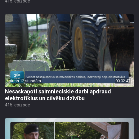
415. epizode
pirms 12 stundām
00:02:47
Nesaskaņoti saimnieciskie darbi apdraud
elektrotīklus un cilvēku dzīvību
415. epizode