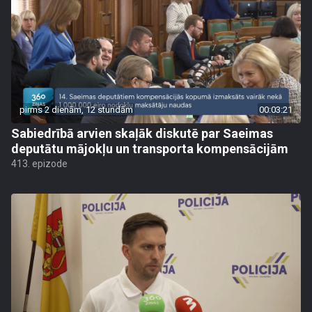
pirms 2 dienām, 12 stundām
00:03:21
Sabiedrībā arvien skaļāk diskutē par Saeimas
deputātu mājokļu un transporta kompensācijām
413. epizode