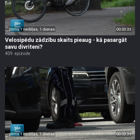
pirms 1 nedēļas, 1 dienas
00:03:33
Velosipēdu zādzību skaits pieaug - kā pasargāt
savu divriteni?
409. epizode
pirms 1 nedēļas, 1 dienas
00:03:39