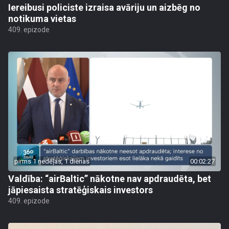
Iereibusi policiste izraisa avāriju un aizbēg no
notikuma vietas
409. epizode
pirms 1 nedēļas, 1 dienas
00:02:27
Valdība: “airBaltic” nākotne nav apdraudēta, bet
jāpiesaista stratēģiskais investors
409. epizode