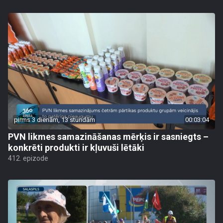
pirms 3 dienām, 13 stundām
00:03:04
PVN likmes samazināšanas mērķis ir sasniegts –
konkrēti produkti ir kļuvuši lētāki
412. epizode