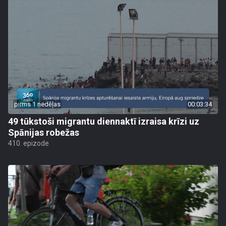
pirms 1 nedēļas
00:03:34
49 tūkstoši migrantu diennaktī izraisa krīzi uz
Spānijas robežas
410. epizode