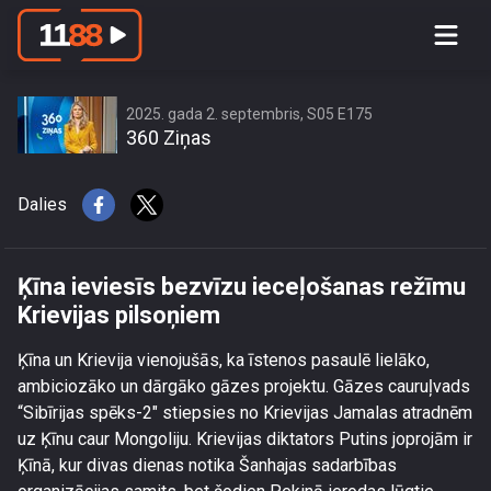
Ķīna ieviesīs bezvīzu ieceļošanas
režīmu Krievijas pilsoņiem
2025. gada 2. septembris, S05 E175
360 Ziņas
Dalies
Ķīna ieviesīs bezvīzu ieceļošanas režīmu
Krievijas pilsoņiem
Ķīna un Krievija vienojušās, ka īstenos pasaulē lielāko,
ambiciozāko un dārgāko gāzes projektu. Gāzes cauruļvads
“Sibīrijas spēks-2" stiepsies no Krievijas Jamalas atradnēm
uz Ķīnu caur Mongoliju. Krievijas diktators Putins joprojām ir
Ķīnā, kur divas dienas notika Šanhajas sadarbības