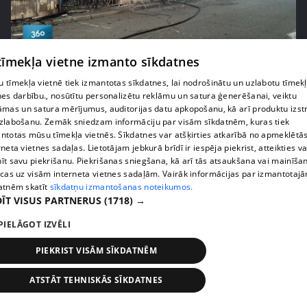
pirms 1 nedēļas, 1 dienas
00:01:58
 tīmekļa vietne izmanto sīkdatnes
Ukrainā piedzīvots viens no pēdējā laika
 tīmekļa vietnē tiek izmantotas sīkdatnes, lai nodrošinātu un uzlabotu tīmek
lielākajiem Krievijas uzbrukumiem
nes darbību., nosūtītu personalizētu reklāmu un satura ģenerēšanai, veiktu
409. epizode
āmas un satura mērījumus, auditorijas datu apkopošanu, kā arī produktu izst
zlabošanu. Zemāk sniedzam informāciju par visām sīkdatnēm, kuras tiek
ntotas mūsu tīmekļa vietnēs. Sīkdatnes var atšķirties atkarībā no apmeklētā
rneta vietnes sadaļas. Lietotājam jebkurā brīdī ir iespēja piekrist, atteikties va
īt savu piekrišanu. Piekrišanas sniegšana, kā arī tās atsaukšana vai mainīša
ecas uz visām interneta vietnes sadaļām. Vairāk informācijas par izmantotaj
atnēm skatīt
sīkdatņu izmantošanas noteikumos.
ĪT VISUS PARTNERUS
(1718) →
PIELĀGOT IZVĒLI
PIEKRIST VISĀM SĪKDATNĒM
pirms 1 nedēļas, 1 dienas
00:05:05
ATSTĀT TEHNISKĀS SĪKDATNES
Melleņu zelta drudzis: kas nosaka iepirkuma