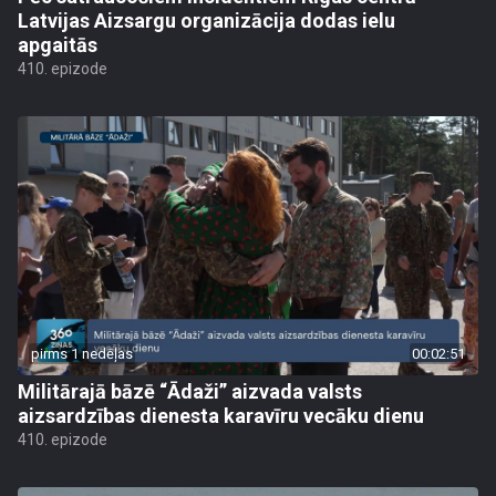
Latvijas Aizsargu organizācija dodas ielu
apgaitās
410. epizode
pirms 1 nedēļas
00:02:51
Militārajā bāzē “Ādaži” aizvada valsts
aizsardzības dienesta karavīru vecāku dienu
410. epizode