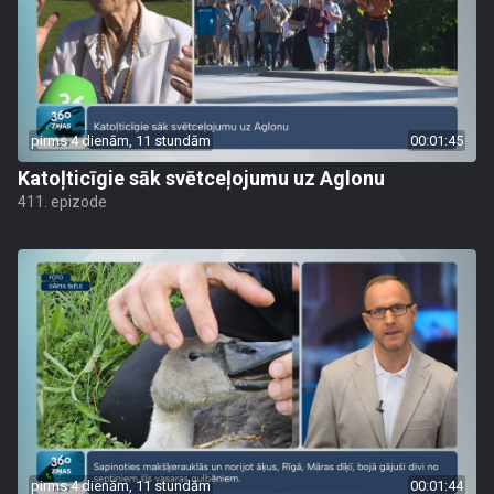
pirms 4 dienām, 11 stundām
00:01:45
Katoļticīgie sāk svētceļojumu uz Aglonu
411. epizode
pirms 4 dienām, 11 stundām
00:01:44