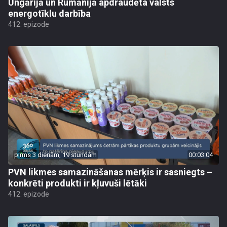
Ungārijā un Rumānijā apdraudēta valsts
energotīklu darbība
412. epizode
pirms 3 dienām, 19 stundām
00:03:04
PVN likmes samazināšanas mērķis ir sasniegts –
konkrēti produkti ir kļuvuši lētāki
412. epizode