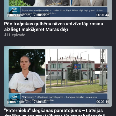
pirms 4 dienām, 17 stundām
00:01:44
Pēc traģiskas gulbēnu nāves iedzīvotāji rosina
aizliegt makšķerēt Māras dīķī
411. epizode
pirms 4 dienām, 17 stundām
00:02:44
"Pāternieku" slēgšanas pamatojums – Latvijas