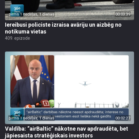
pirms 1 nedēļas, 1 dienas
00:03:39
Iereibusi policiste izraisa avāriju un aizbēg no
notikuma vietas
409. epizode
pirms 1 nedēļas, 1 dienas
00:02:27
Valdība: “airBaltic” nākotne nav apdraudēta, bet
jāpiesaista stratēģiskais investors