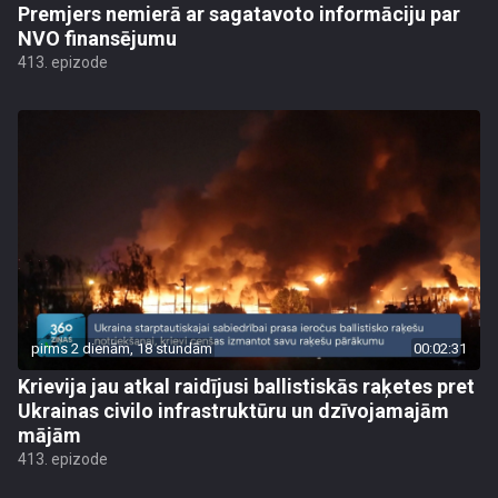
Premjers nemierā ar sagatavoto informāciju par
NVO finansējumu
413. epizode
pirms 2 dienām, 18 stundām
00:02:31
Krievija jau atkal raidījusi ballistiskās raķetes pret
Ukrainas civilo infrastruktūru un dzīvojamajām
mājām
413. epizode