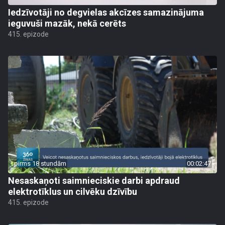
Iedzīvotāji no degvielas akcīzes samazinājuma
ieguvuši mazāk, nekā cerēts
415. epizode
pirms 18 stundām
00:02:47
Nesaskaņoti saimnieciskie darbi apdraud
elektrotīklus un cilvēku dzīvību
415. epizode