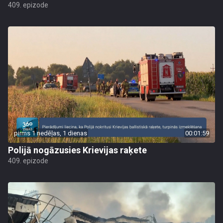
409. epizode
pirms 1 nedēļas, 1 dienas
00:01:59
Polijā nogāzusies Krievijas raķete
409. epizode