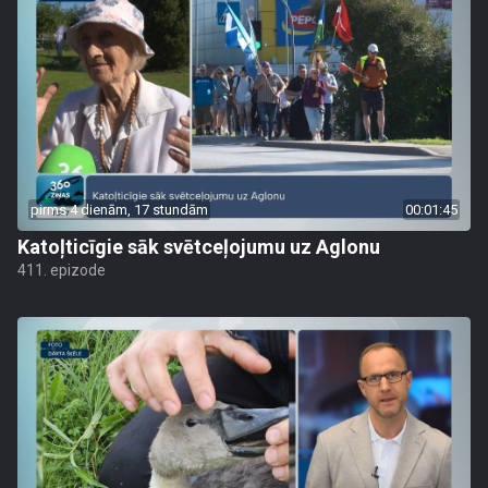
pirms 4 dienām, 17 stundām
00:01:45
Katoļticīgie sāk svētceļojumu uz Aglonu
411. epizode