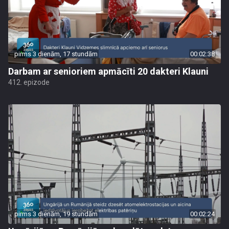
pirms 3 dienām, 17 stundām
00:02:38
Darbam ar senioriem apmācīti 20 dakteri Klauni
412. epizode
pirms 3 dienām, 19 stundām
00:02:24