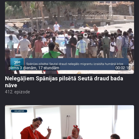
pirms 3 dienām, 17 stundām
00:02:10
Nelegāļiem Spānijas pilsētā Seutā draud bada
nāve
412. epizode