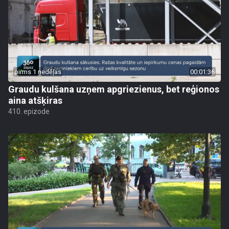
pirms 1 nedēļas
00:01:36
Graudu kulšana uzņem apgriezienus, bet reģionos
aina atšķiras
410. epizode