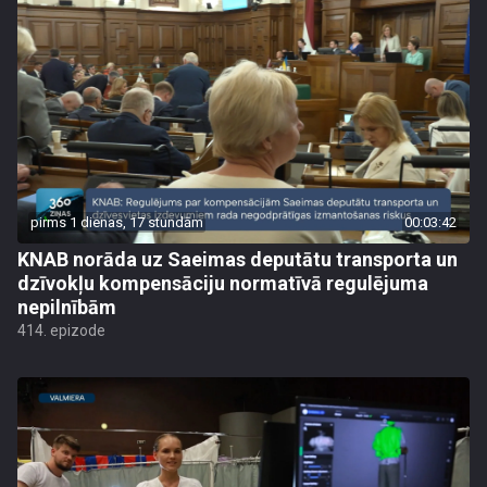
pirms 1 dienas, 17 stundām
00:03:42
KNAB norāda uz Saeimas deputātu transporta un
dzīvokļu kompensāciju normatīvā regulējuma
nepilnībām
414. epizode