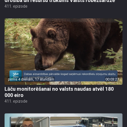
drošība un resursu trūkums Valsts robežsardzē
411. epizode
pirms 4 dienām, 17 stundām
00:03:27
Lāču monitorēšanai no valsts naudas atvēl 180
000 eiro
411. epizode