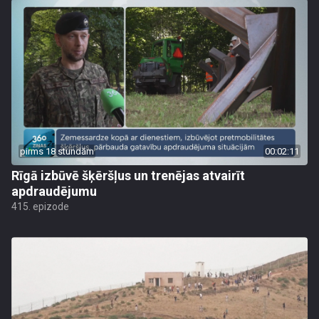
pirms 18 stundām
00:02:11
Rīgā izbūvē šķēršļus un trenējas atvairīt
apdraudējumu
415. epizode