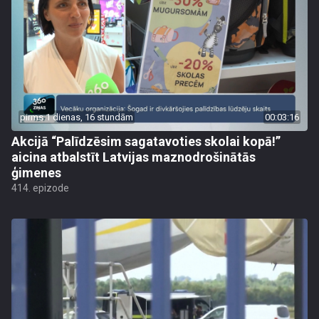
pirms 1 dienas, 16 stundām
00:03:16
Akcijā “Palīdzēsim sagatavoties skolai kopā!”
aicina atbalstīt Latvijas maznodrošinātās
ģimenes
414. epizode