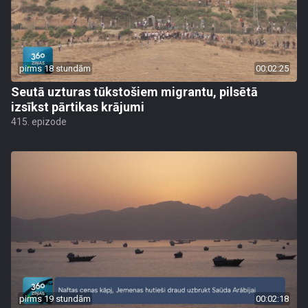
pirms 18 stundām
00:02:25
Seutā uzturas tūkstošiem migrantu, pilsētā
izsīkst pārtikas krājumi
415. epizode
pirms 19 stundām
00:02:18