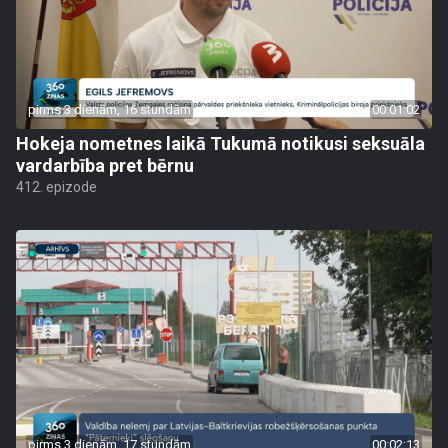
pirms 3 dienām, 16 stundām
00:01:02
Hokeja nometnes laikā Tukumā notikusi seksuāla
vardarbība pret bērnu
412. epizode
pirms 3 dienām, 17 stundām
00:02:13