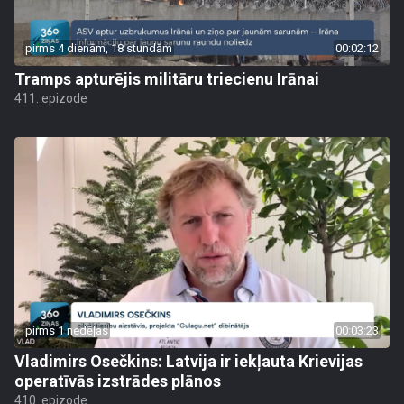
pirms 4 dienām, 18 stundām
00:02:12
Tramps apturējis militāru triecienu Irānai
411. epizode
pirms 1 nedēļas
00:03:23
Vladimirs Osečkins: Latvija ir iekļauta Krievijas
operatīvās izstrādes plānos
410. epizode