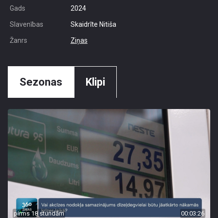
Gads
2024
Slavenības
Skaidrīte Nitiša
Žanrs
Ziņas
Sezonas
Klipi
pirms 18 stundām
00:03:26