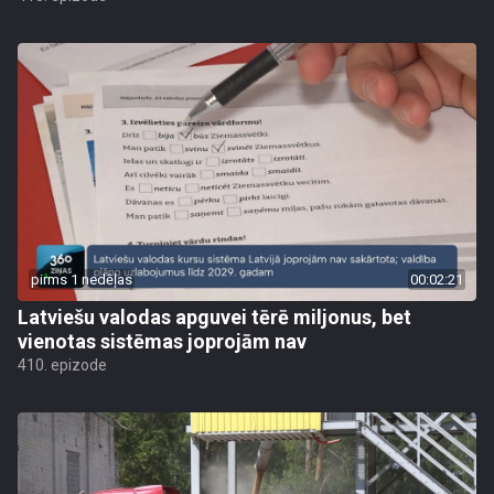
pirms 1 nedēļas
00:02:21
Latviešu valodas apguvei tērē miljonus, bet
vienotas sistēmas joprojām nav
410. epizode