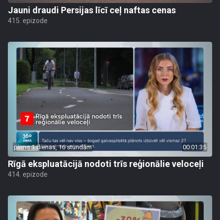
Jauni draudi Persijas līcī ceļ naftas cenas
415. epizode
pirms 1 dienas, 16 stundām
00:01:35
Rīgā ekspluatācijā nodoti trīs reģionālie veloceļi
414. epizode