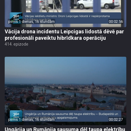
pirms 1 dienas, 16 stundām
00:02:56
Vācija drona incidentu Leipcigas lidostā dēvē par
profesionāli paveiktu hibrīdkara operāciju
414. epizode
pirms 1 dienas, 16 stundām
00:02:27
Ungārija un Rumānija sausuma dēļ taupa elektrību