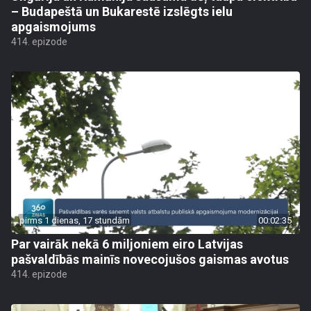
– Budapeštā un Bukarestē izslēgts ielu
apgaismojums
414. epizode
pirms 1 dienas, 17 stundām
00:02:35
Par vairāk nekā 6 miljoniem eiro Latvijas
pašvaldībās mainīs novecojušos gaismas avotus
414. epizode