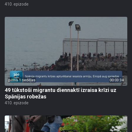
410. epizode
pirms 1 nedēļas
00:03:34
49 tūkstoši migrantu diennaktī izraisa krīzi uz
Spānijas robežas
410. epizode