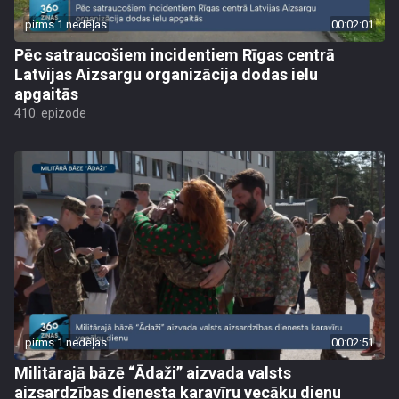
pirms 1 nedēļas
00:02:01
Pēc satraucošiem incidentiem Rīgas centrā
Latvijas Aizsargu organizācija dodas ielu
apgaitās
410. epizode
pirms 1 nedēļas
00:02:51
Militārajā bāzē “Ādaži” aizvada valsts
aizsardzības dienesta karavīru vecāku dienu