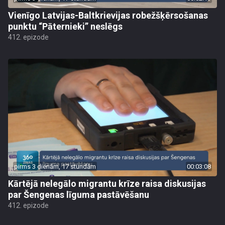
Vienīgo Latvijas-Baltkrievijas robežšķērsošanas
punktu “Pāternieki” neslēgs
412. epizode
pirms 3 dienām, 17 stundām
00:03:08
Kārtējā nelegālo migrantu krīze raisa diskusijas
par Šengenas līguma pastāvēšanu
412. epizode