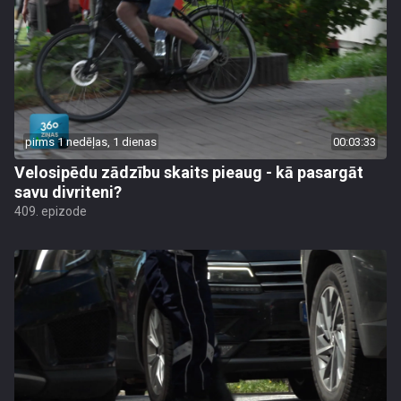
pirms 1 nedēļas, 1 dienas
00:03:33
Velosipēdu zādzību skaits pieaug - kā pasargāt
savu divriteni?
409. epizode