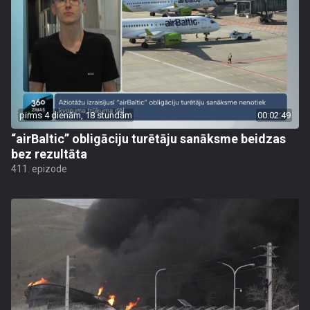
pirms 4 dienām, 18 stundām
00:02:49
“airBaltic” obligāciju turētāju sanāksme beidzas
bez rezultāta
411. epizode