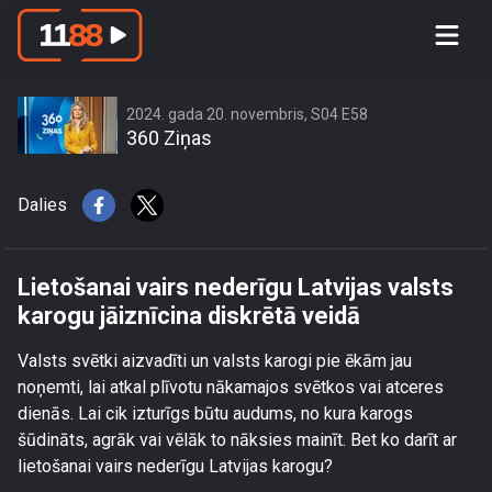
Lietošanai vairs nederīgu Latvijas
valsts karogu jāiznīcina diskrētā veidā
2024. gada 20. novembris, S04 E58
360 Ziņas
Dalies
Lietošanai vairs nederīgu Latvijas valsts
karogu jāiznīcina diskrētā veidā
Valsts svētki aizvadīti un valsts karogi pie ēkām jau
noņemti, lai atkal plīvotu nākamajos svētkos vai atceres
dienās. Lai cik izturīgs būtu audums, no kura karogs
šūdināts, agrāk vai vēlāk to nāksies mainīt. Bet ko darīt ar
lietošanai vairs nederīgu Latvijas karogu?