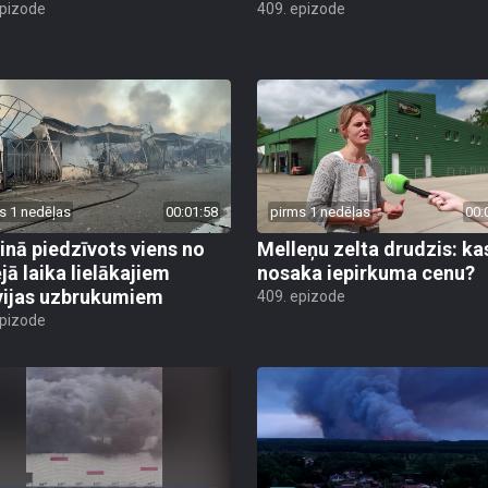
epizode
409. epizode
s 1 nedēļas
00:01:58
pirms 1 nedēļas
00:
inā piedzīvots viens no
Melleņu zelta drudzis: ka
jā laika lielākajiem
nosaka iepirkuma cenu?
vijas uzbrukumiem
409. epizode
epizode