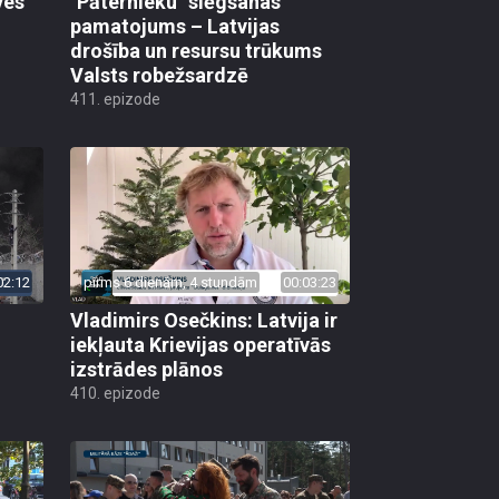
ves
"Pāternieku" slēgšanas
pamatojums – Latvijas
drošība un resursu trūkums
Valsts robežsardzē
411. epizode
02:12
pirms 6 dienām, 4 stundām
00:03:23
Vladimirs Osečkins: Latvija ir
iekļauta Krievijas operatīvās
izstrādes plānos
410. epizode