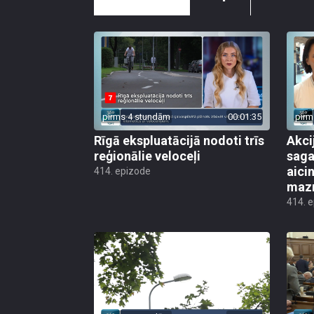
pirms 4 stundām
00:01:35
pirm
Rīgā ekspluatācijā nodoti trīs
Akci
reģionālie veloceļi
saga
aicin
414. epizode
mazn
414. 