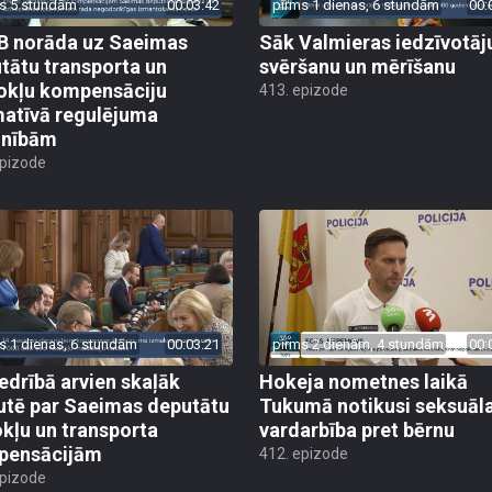
s 5 stundām
00:03:42
pirms 1 dienas, 6 stundām
00:
 norāda uz Saeimas
Sāk Valmieras iedzīvotāj
tātu transporta un
svēršanu un mērīšanu
okļu kompensāciju
413. epizode
atīvā regulējuma
lnībām
epizode
s 1 dienas, 6 stundām
00:03:21
pirms 2 dienām, 4 stundām
00:
edrībā arvien skaļāk
Hokeja nometnes laikā
utē par Saeimas deputātu
Tukumā notikusi seksuāl
kļu un transporta
vardarbība pret bērnu
pensācijām
412. epizode
epizode