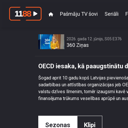
Pašmāju TV šovi
Seriāli
F
2026. gada 12. jūnijs, S05 E376
360 Ziņas
OECD iesaka, kā paaugstinātu dz
Šogad aprit 10 gadu kopš Latvijas pievienoš
sadarbības un attīstības organizācijas jeb OE
valstu dzīves līmenim, tomēr izaugsmi kavē 
finansējuma trūkums veselības aprūpē un ausa
Sezonas
Klipi