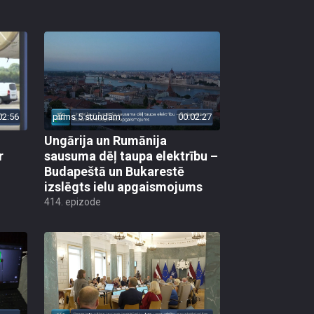
02:56
pirms 5 stundām
00:02:27
Ungārija un Rumānija
r
sausuma dēļ taupa elektrību –
Budapeštā un Bukarestē
izslēgts ielu apgaismojums
414. epizode