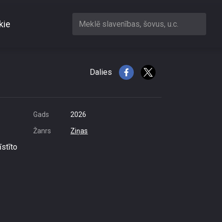
kie
Meklē slavenības, šovus, u.c.
Dalies
Gads
2026
Žanrs
Ziņas
īstīto