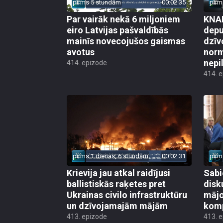
pirms 5 stundām
00:02:35
pirm
Par vairāk nekā 6 miljoniem
KNAB
eiro Latvijas pašvaldībās
depu
mainīs novecojušos gaismas
dzīv
avotus
norm
nepi
414. epizode
414. 
pirms 1 dienas, 6 stundām
00:02:31
pirm
Krievija jau atkal raidījusi
Sabi
ballistiskās raķetes pret
disk
Ukrainas civilo infrastruktūru
mājo
un dzīvojamajām mājām
kom
413. epizode
413. 