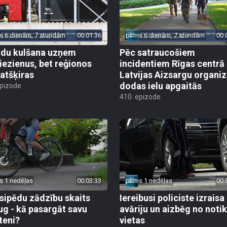
s 6 dienām, 7 stundām
00:01:36
pirms 6 dienām, 7 stundām
00:
du kulšana uzņem
Pēc satraucošiem
iezienus, bet reģionos
incidentiem Rīgas centrā
 atšķiras
Latvijas Aizsargu organiz
dodas ielu apgaitās
epizode
410. epizode
s 1 nedēļas
00:03:33
pirms 1 nedēļas
00:
sipēdu zādzību skaits
Iereibusi policiste izraisa
ug - kā pasargāt savu
avāriju un aizbēg no not
teni?
vietas