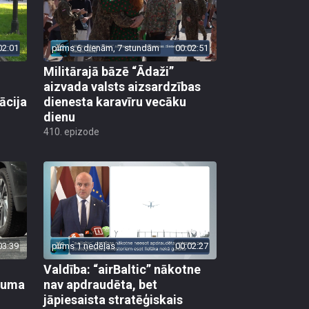
02:01
pirms 6 dienām, 7 stundām
00:02:51
Militārajā bāzē “Ādaži”
aizvada valsts aizsardzības
ācija
dienesta karavīru vecāku
dienu
410. epizode
03:39
pirms 1 nedēļas
00:02:27
Valdība: “airBaltic” nākotne
ikuma
nav apdraudēta, bet
jāpiesaista stratēģiskais