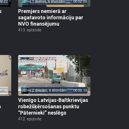
02:22
pirms 1 dienas, 6 stundām
00:02:03
u
Premjers nemierā ar
sagatavoto informāciju par
NVO finansējumu
413. epizode
01:02
pirms 2 dienām, 6 stundām
00:02:13
Vienīgo Latvijas-Baltkrievijas
a
robežšķērsošanas punktu
“Pāternieki” neslēgs
412. epizode