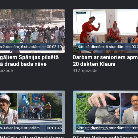
s 2 dienām, 6 stundām
00:02:10
pirms 2 dienām, 6 stundām
00:
gāļiem Spānijas pilsētā
Darbam ar senioriem apm
ā draud bada nāve
20 dakteri Klauni
epizode
412. epizode
s 3 dienām, 5 stundām
00:01:45
pirms 3 dienām, 5 stundām
00: