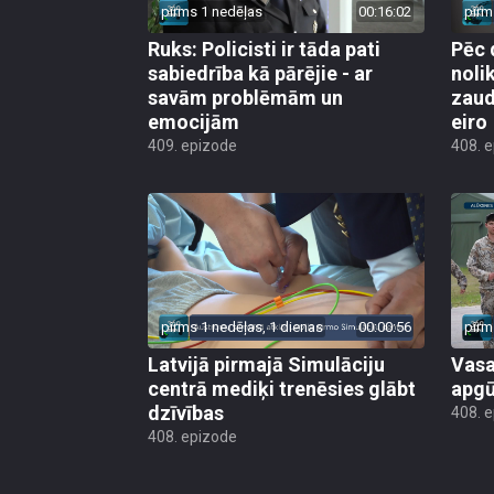
pirms 1 nedēļas
00:16:02
pirm
Ruks: Policisti ir tāda pati
Pēc 
sabiedrība kā pārējie - ar
noli
savām problēmām un
zaud
emocijām
eiro
409. epizode
408. 
pirms 1 nedēļas, 1 dienas
00:00:56
pirm
Latvijā pirmajā Simulāciju
Vasa
centrā mediķi trenēsies glābt
apgū
dzīvības
408. 
408. epizode