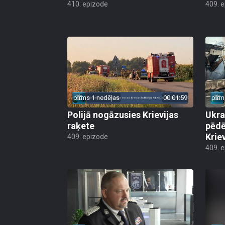
410. epizode
409. 
pirms 1 nedēļas
00:01:59
pirm
Polijā nogāzusies Krievijas
Ukra
raķete
pēdē
Krie
409. epizode
409. 