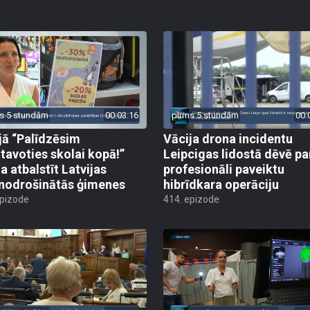
s 5 stundām
00:03:16
pirms 5 stundām
00:
jā “Palīdzēsim
Vācija drona incidentu
tavoties skolai kopā!”
Leipcigas lidostā dēvē pa
a atbalstīt Latvijas
profesionāli paveiktu
odrošinātās ģimenes
hibrīdkara operāciju
epizode
414. epizode