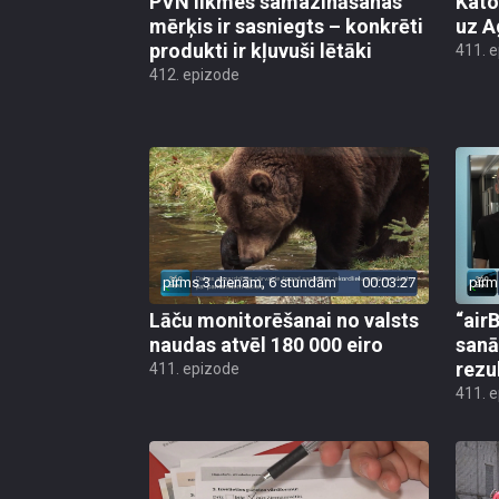
PVN likmes samazināšanas
Kato
mērķis ir sasniegts – konkrēti
uz A
produkti ir kļuvuši lētāki
411. 
412. epizode
pirms 3 dienām, 6 stundām
00:03:27
pirm
Lāču monitorēšanai no valsts
“airB
naudas atvēl 180 000 eiro
sanā
rezu
411. epizode
411. 