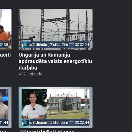
02:38
pirms 2 dienām, 7 stundām
00:02:24
ācīti
Ungārijā un Rumānijā
apdraudēta valsts energotīklu
darbība
412. epizode
01:44
pirms 3 dienām, 5 stundām
00:02:44