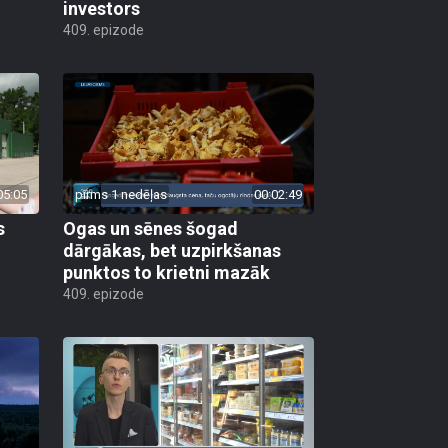
investors
409. epizode
05:05
pirms 1 nedēļas
00:02:49
s
Ogas un sēnes šogad
dārgākas, bet uzpirkšanas
punktos to krietni mazāk
409. epizode