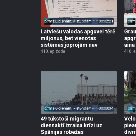
pirms 6 dienām, 4 stundām
00:02:21
pirm
Latviešu valodas apguvei tērē
Grau
miljonus, bet vienotas
apgr
sistēmas joprojām nav
aina
410. epizode
410. 
pirms 6 dienām, 7 stundām
00:03:34
pirm
49 tūkstoši migrantu
Velo
diennaktī izraisa krīzi uz
piea
Spānijas robežas
divri