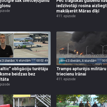
ļticīgie sāk svētceļojumu
Pēc traģiskas gulbēnu nā
glonu
iedzīvotāji rosina aizliegt
makšķerēt Māras dīķī
epizode
411. epizode
s 3 dienām, 6 stundām
00:02:49
pirms 3 dienām, 6 stundām
00:
altic” obligāciju turētāju
Tramps apturējis militāru
ksme beidzas bez
triecienu Irānai
ltāta
411. epizode
epizode