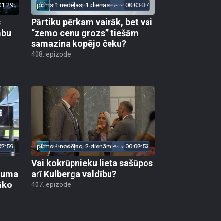
01:29
pirms 1 nedēļas, 1 dienas
00:03:37
s
Pārtiku pērkam vairāk, bet vai
mbu
“zemo cenu grozs” tiešām
samazina kopējo čeku?
408. epizode
02:59
pirms 1 nedēļas, 2 dienām
00:02:53
Vai kokrūpnieku lieta sašūpos
ākuma
arī Kulberga valdību?
āko
407. epizode