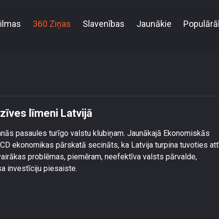
ilmas
360 Ziņas
Slavenības
Jaunākie
Populārā
OECD iesaka, kā paaugstinātu dzīves līmeni Latvijā
īves līmeni Latvijā
anās pasaules turīgo valstu klubiņam. Jaunākajā Ekonomiskās
CD ekonomikas pārskatā secināts, ka Latvija turpina tuvoties att
vairākas problēmas, piemēram, neefektīva valsts pārvalde,
 investīciju piesaiste.