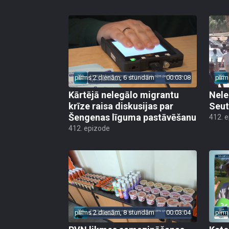
pirms 2 dienām, 6 stundām
00:03:08
pirm
Kārtējā nelegālo migrantu
Nele
krīze raisa diskusijas par
Seut
Šengenas līguma pastāvēšanu
412. 
412. epizode
pirms 2 dienām, 8 stundām
00:03:04
pirm