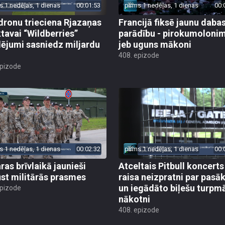
s 1 nedēļas, 1 dienas
00:01:53
pirms 1 nedēļas, 1 dienas
00:
dronu trieciena Rjazaņas
Francijā fiksē jaunu daba
ktavai “Wildberries”
parādību - pirokumoloni
ējumi sasniedz miljardu
jeb uguns mākoni
408. epizode
epizode
s 1 nedēļas, 1 dienas
00:02:32
pirms 1 nedēļas, 1 dienas
00:
ras brīvlaikā jaunieši
Atceltais Pitbull koncerts
st militārās prasmes
raisa neizpratni par pas
un iegādāto biļešu turpm
epizode
nākotni
408. epizode