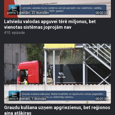
pirms 5 dienām, 22 stundām
00:02:21
Latviešu valodas apguvei tērē miljonus, bet
vienotas sistēmas joprojām nav
410. epizode
pirms 6 dienām, 1 stundas
00:01:36
Graudu kulšana uzņem apgriezienus, bet reģionos
aina atšķiras