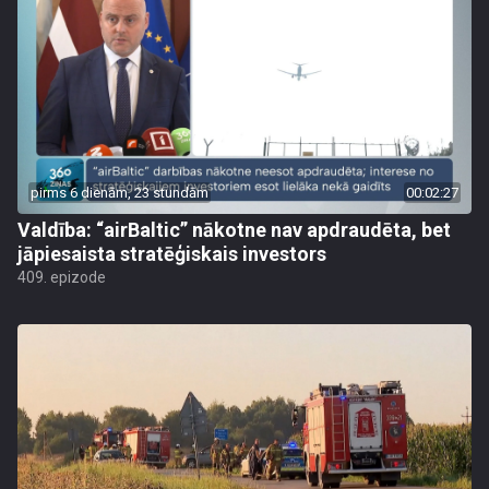
pirms 6 dienām, 23 stundām
00:02:27
Valdība: “airBaltic” nākotne nav apdraudēta, bet
jāpiesaista stratēģiskais investors
409. epizode