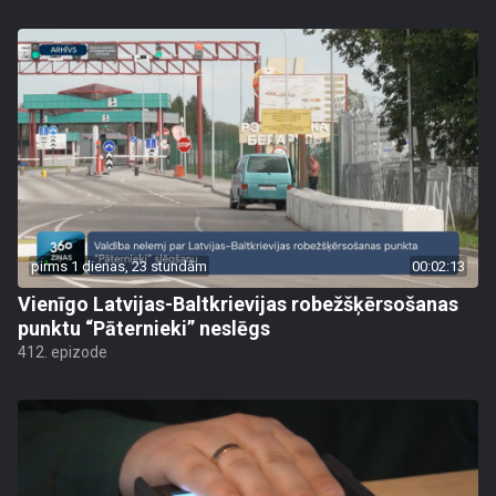
pirms 1 dienas, 23 stundām
00:02:13
Vienīgo Latvijas-Baltkrievijas robežšķērsošanas
punktu “Pāternieki” neslēgs
412. epizode