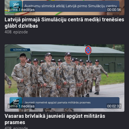
pirms 1 nedēļas
00:00:56
Latvijā pirmajā Simulāciju centrā mediķi trenēsies
glābt dzīvības
408. epizode
pirms 1 nedēļas
00:02:32
Vasaras brīvlaikā jaunieši apgūst militārās
prasmes
408. epizode