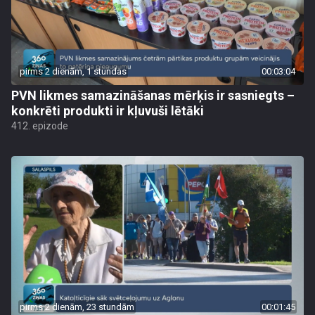
pirms 2 dienām, 1 stundas
00:03:04
PVN likmes samazināšanas mērķis ir sasniegts –
konkrēti produkti ir kļuvuši lētāki
412. epizode
pirms 2 dienām, 23 stundām
00:01:45