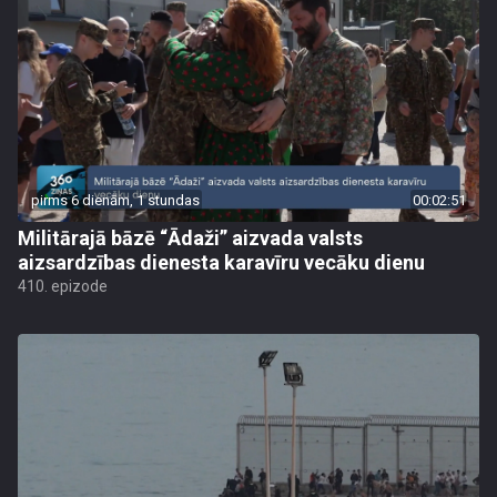
pirms 6 dienām, 1 stundas
00:02:51
Militārajā bāzē “Ādaži” aizvada valsts
aizsardzības dienesta karavīru vecāku dienu
410. epizode