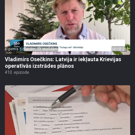
pirms 5 dienām, 22 stundām
00:03:23
Vladimirs Osečkins: Latvija ir iekļauta Krievijas
operatīvās izstrādes plānos
410. epizode