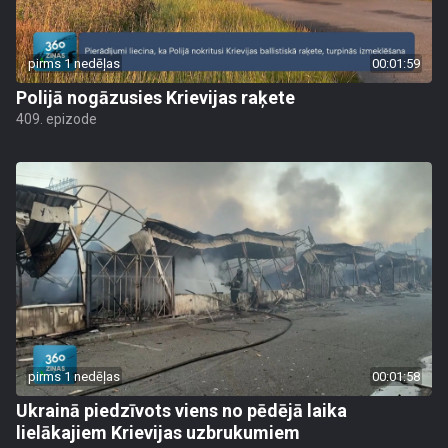
pirms 1 nedēļas
00:01:59
Polijā nogāzusies Krievijas raķete
409. epizode
pirms 1 nedēļas
00:01:58
Ukrainā piedzīvots viens no pēdējā laika
lielākajiem Krievijas uzbrukumiem