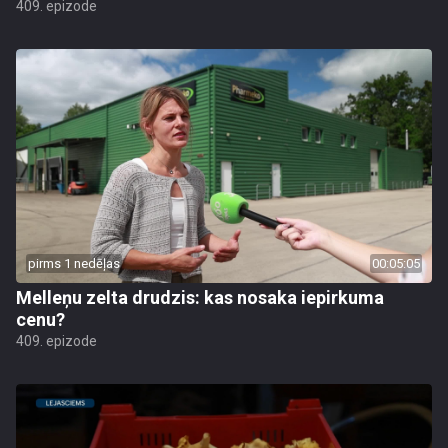
409. epizode
pirms 1 nedēļas
00:05:05
Melleņu zelta drudzis: kas nosaka iepirkuma
cenu?
409. epizode