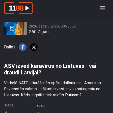
ASV izved karavīrus no Lietuvas - vai
draudi Latvijai?
2026. gada 3. jūnijs, S05 E369
360 Ziņas
Dalies
ASV izved karavīrus no Lietuvas - vai
draudi Latvijai?
Vadošā NATO atturēšanās spēku dalībniece - Amerikas
Savienotās valstis - sākusi izvest savu kontingentu no
Lietuvas. Kāds signāls tiek raidīts Putinam?
Gads
2026