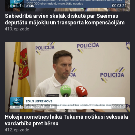
pirms 1 dienas
00:03:21
Sabiedrībā arvien skaļāk diskutē par Saeimas
deputātu mājokļu un transporta kompensācijām
413. epizode
pirms 1 dienas, 22 stundām
00:01:02
Hokeja nometnes laikā Tukumā notikusi seksuāla
vardarbība pret bērnu
412. epizode