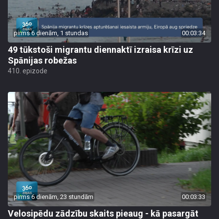
pirms 6 dienām, 1 stundas
00:03:34
49 tūkstoši migrantu diennaktī izraisa krīzi uz
Spānijas robežas
410. epizode
pirms 6 dienām, 23 stundām
00:03:33
Velosipēdu zādzību skaits pieaug - kā pasargāt