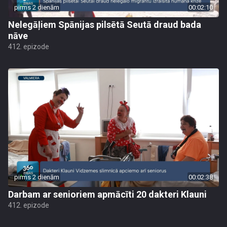
pirms 2 dienām
00:02:10
Nelegāļiem Spānijas pilsētā Seutā draud bada
nāve
412. epizode
pirms 2 dienām
00:02:38
Darbam ar senioriem apmācīti 20 dakteri Klauni
412. epizode