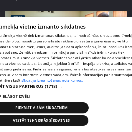
 tīmekļa vietne izmanto sīkdatnes
 tīmekļa vietnē tiek izmantotas sīkdatnes, lai nodrošinātu un uzlabotu tīmek
nes darbību., nosūtītu personalizētu reklāmu un satura ģenerēšanai, veiktu
āmas un satura mērījumus, auditorijas datu apkopošanu, kā arī produktu izst
zlabošanu. Zemāk sniedzam informāciju par visām sīkdatnēm, kuras tiek
ntotas mūsu tīmekļa vietnēs. Sīkdatnes var atšķirties atkarībā no apmeklētā
rneta vietnes sadaļas. Lietotājam jebkurā brīdī ir iespēja piekrist, atteikties va
īt savu piekrišanu. Piekrišanas sniegšana, kā arī tās atsaukšana vai mainīša
pirms 1 nedēļas, 1 dienas
00:02:47
ecas uz visām interneta vietnes sadaļām. Vairāk informācijas par izmantotaj
atnēm skatīt
sīkdatņu izmantošanas noteikumos.
Barkavā sākas kapelmeistaru mācības, lai nodotu
ĪT VISUS PARTNERUS
(1718) →
tautas muzicēšanas prasmes nākamajām
PIELĀGOT IZVĒLI
paaudzēm
407. epizode
PIEKRIST VISĀM SĪKDATNĒM
ATSTĀT TEHNISKĀS SĪKDATNES