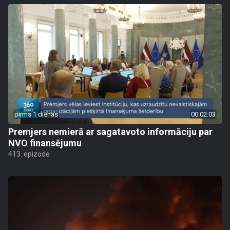
pirms 1 dienas
00:02:03
Premjers nemierā ar sagatavoto informāciju par
NVO finansējumu
413. epizode