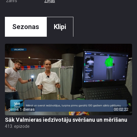
Žanrs
Ziņas
Sezonas
Klipi
pirms 1 dienas
00:02:22
Sāk Valmieras iedzīvotāju svēršanu un mērīšanu
413. epizode