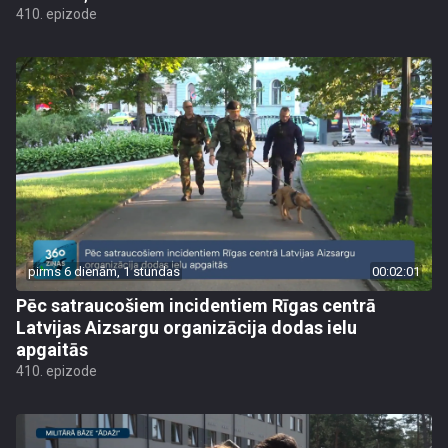
410. epizode
pirms 6 dienām, 1 stundas
00:02:01
Pēc satraucošiem incidentiem Rīgas centrā
Latvijas Aizsargu organizācija dodas ielu
apgaitās
410. epizode