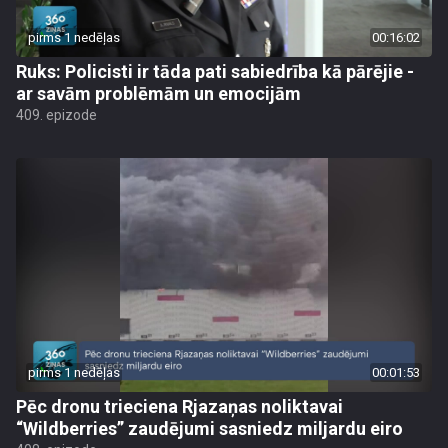
pirms 1 nedēļas
00:16:02
Ruks: Policisti ir tāda pati sabiedrība kā pārējie -
ar savām problēmām un emocijām
409. epizode
pirms 1 nedēļas
00:01:53
Pēc dronu trieciena Rjazaņas noliktavai
“Wildberries” zaudējumi sasniedz miljardu eiro