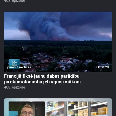
408. epizode
pirms 1 nedēļas
00:01:29
Francijā fiksē jaunu dabas parādību -
pirokumolonimbu jeb uguns mākoni
408. epizode