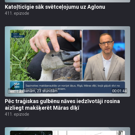
Katoļticīgie sāk svētceļojumu uz Aglonu
411. epizode
pirms 2 dienām, 23 stundām
00:01:44
Pēc traģiskas gulbēnu nāves iedzīvotāji rosina
aizliegt makšķerēt Māras dīķī
411. epizode