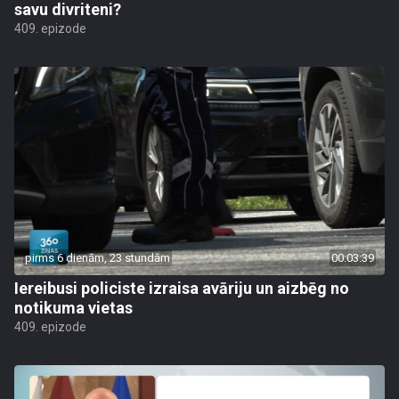
savu divriteni?
409. epizode
pirms 6 dienām, 23 stundām
00:03:39
Iereibusi policiste izraisa avāriju un aizbēg no
notikuma vietas
409. epizode