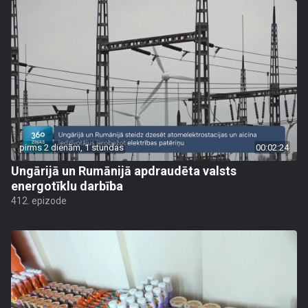
pirms 2 dienām, 1 stundas
00:02:24
Ungārijā un Rumānijā apdraudēta valsts
energotīklu darbība
412. epizode