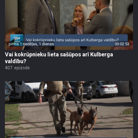
pirms 1 nedēļas, 1 dienas
00:02:53
Vai kokrūpnieku lieta sašūpos arī Kulberga
valdību?
407. epizode