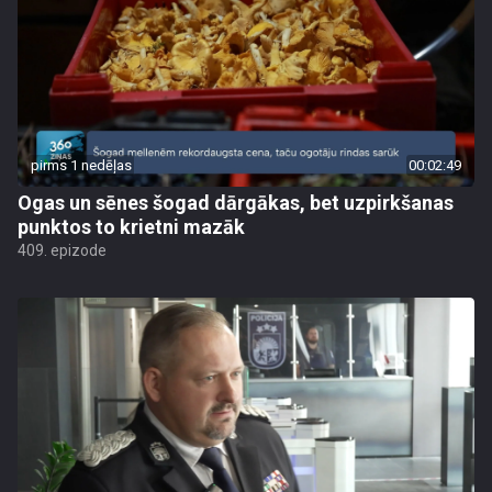
pirms 1 nedēļas
00:02:49
Ogas un sēnes šogad dārgākas, bet uzpirkšanas
punktos to krietni mazāk
409. epizode