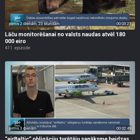
pirms 2 dienām, 23 stundām
00:03:27
Lāču monitorēšanai no valsts naudas atvēl 180
000 eiro
411. epizode
pirms 3 dienām
00:02:49
“airBaltic” obligāciju turētāju sanāksme beidzas