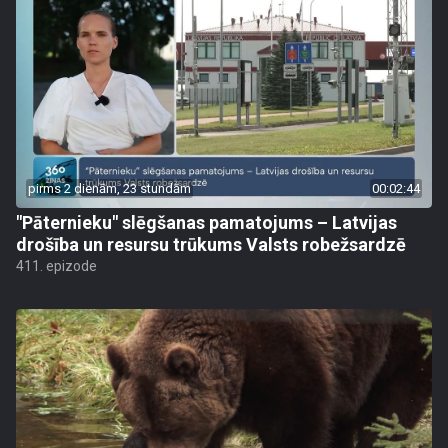
pirms 2 dienām, 23 stundām
00:02:44
"Pāternieku" slēgšanas pamatojums – Latvijas
drošība un resursu trūkums Valsts robežsardzē
411. epizode