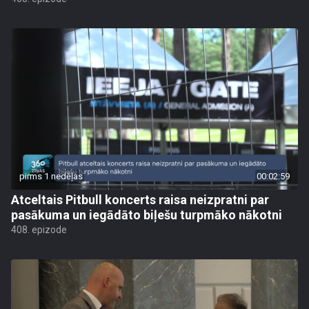
pirms 1 nedēļas
00:02:59
Atceltais Pitbull koncerts raisa neizpratni par
pasākuma un iegādāto biļešu turpmāko nākotni
408. epizode