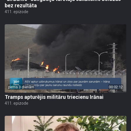
bez rezultāta
411. epizode
pirms 3 dienām
00:02:12
Tramps apturējis militāru triecienu Irānai
411. epizode