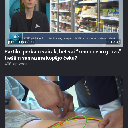
pirms 1 nedēļas
00:03:37
Pārtiku pērkam vairāk, bet vai “zemo cenu grozs”
tiešām samazina kopējo čeku?
408. epizode