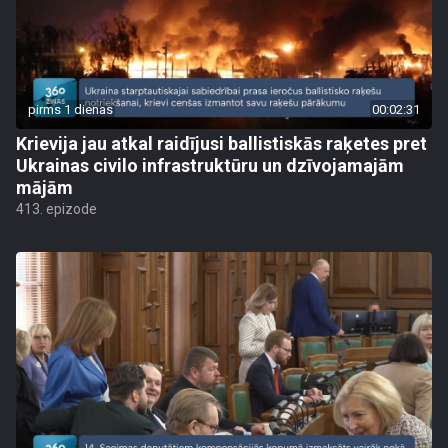
pirms 1 dienas
00:02:31
Krievija jau atkal raidījusi ballistiskās raķetes pret
Ukrainas civilo infrastruktūru un dzīvojamajām
mājām
413. epizode