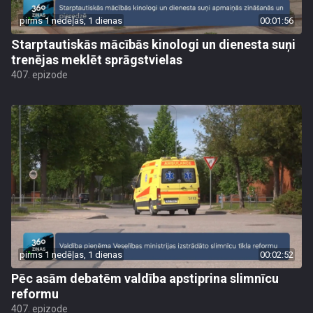
pirms 1 nedēļas, 1 dienas
00:01:56
Starptautiskās mācībās kinologi un dienesta suņi
trenējas meklēt sprāgstvielas
407. epizode
pirms 1 nedēļas, 1 dienas
00:02:52
Pēc asām debatēm valdība apstiprina slimnīcu
reformu
407. epizode