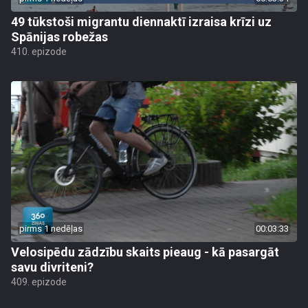
49 tūkstoši migrantu diennaktī izraisa krīzi uz
Spānijas robežas
410. epizode
pirms 1 nedēļas
00:03:33
Velosipēdu zādzību skaits pieaug - kā pasargāt
savu divriteni?
409. epizode