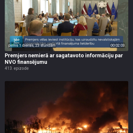
pirms 1 dienas, 23 stundām
00:02:03
Premjers nemierā ar sagatavoto informāciju par
NVO finansējumu
413. epizode