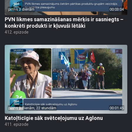
pirms 3 dienām
00:03:04
PVN likmes samazināšanas mērķis ir sasniegts –
konkrēti produkti ir kļuvuši lētāki
412. epizode
pirms 3 dienām, 22 stundām
00:01:45
Katoļticīgie sāk svētceļojumu uz Aglonu
411. epizode