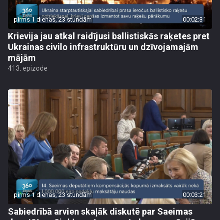
pirms 1 dienas, 23 stundām
00:02:31
Krievija jau atkal raidījusi ballistiskās raķetes pret
Ukrainas civilo infrastruktūru un dzīvojamajām
mājām
413. epizode
pirms 1 dienas, 23 stundām
00:03:21
Sabiedrībā arvien skaļāk diskutē par Saeimas