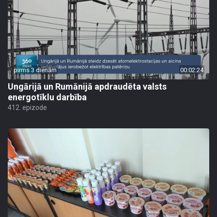
pirms 3 dienām
00:02:24
Ungārijā un Rumānijā apdraudēta valsts
energotīklu darbība
412. epizode