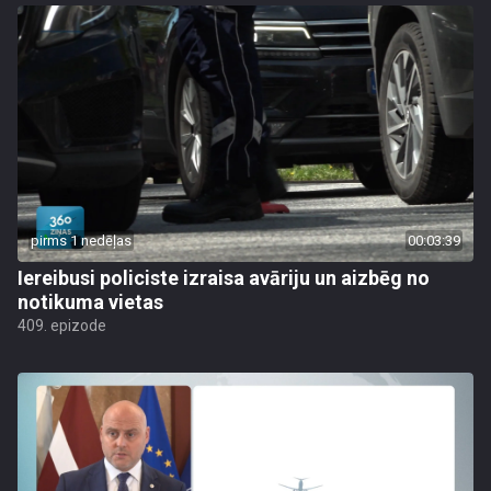
pirms 1 nedēļas
00:03:39
Iereibusi policiste izraisa avāriju un aizbēg no
notikuma vietas
409. epizode