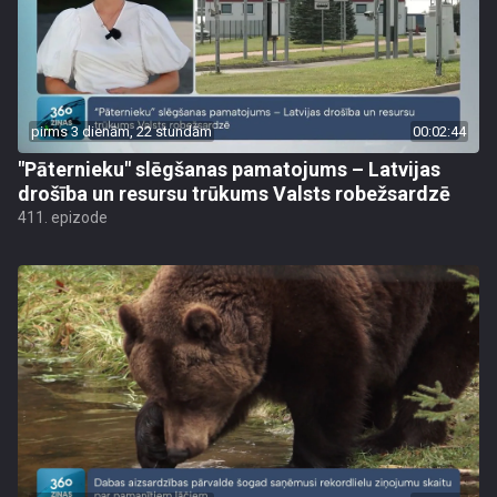
pirms 3 dienām, 22 stundām
00:02:44
"Pāternieku" slēgšanas pamatojums – Latvijas
drošība un resursu trūkums Valsts robežsardzē
411. epizode