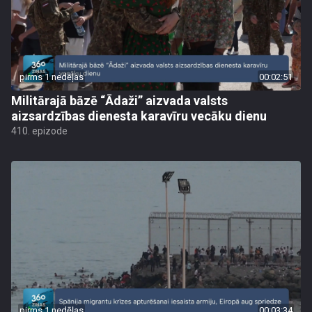
pirms 1 nedēļas
00:02:51
Militārajā bāzē “Ādaži” aizvada valsts
aizsardzības dienesta karavīru vecāku dienu
410. epizode
pirms 1 nedēļas
00:03:34