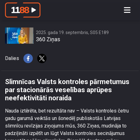
Slimnīcas Valsts kontroles
pārmetumus par stacionārās
veselības aprūpes neefektivitāti
noraida
2025. gada 19. septembris, S05 E189
360 Ziņas
Dalies
Slimnīcas Valsts kontroles pārmetumus
par stacionārās veselības aprūpes
neefektivitāti noraida
Nauda iztērēta, bet rezultāta nav – Valsts kontroles četru
gadu garumā veiktās un šonedēļ publiskotās Latvijas
slimnīcu revīzijas ziņojums mūs, 360 Ziņas, mudināja to
padziļināti izpētīt un lūgt Valsts kontroles secinājumus