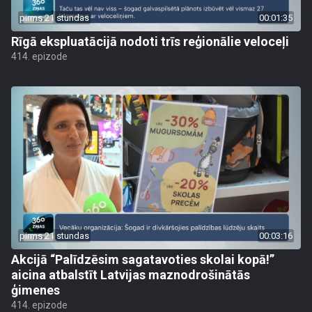
pirms 21 stundas
00:01:35
Rīgā ekspluatācijā nodoti trīs reģionālie veloceļi
414. epizode
pirms 21 stundas
00:03:16
Akcijā “Palīdzēsim sagatavoties skolai kopā!”
aicina atbalstīt Latvijas maznodrošinātās
ģimenes
414. epizode