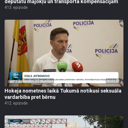
deputātu mājokļu un transporta kompensācijām
413. epizode
pirms 2 dienām, 21 stundas
00:01:02
Hokeja nometnes laikā Tukumā notikusi seksuāla
vardarbība pret bērnu
412. epizode