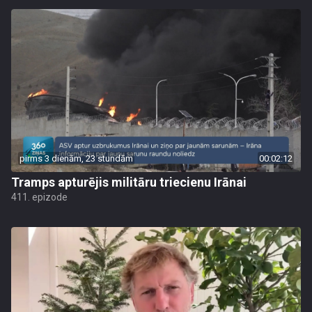
pirms 3 dienām, 23 stundām
00:02:12
Tramps apturējis militāru triecienu Irānai
411. epizode