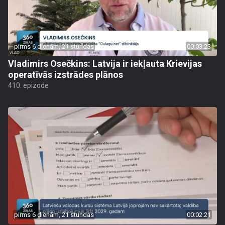
pirms 6 dienām, 21 stundas
00:03:23
Vladimirs Osečkins: Latvija ir iekļauta Krievijas
operatīvās izstrādes plānos
410. epizode
pirms 6 dienām, 21 stundas
00:02:21