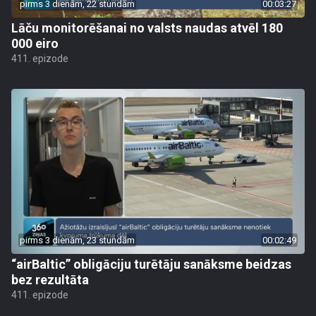
pirms 3 dienām, 22 stundām
00:03:27
Lāču monitorēšanai no valsts naudas atvēl 180
000 eiro
411. epizode
pirms 3 dienām, 23 stundām
00:02:49
“airBaltic” obligāciju turētāju sanāksme beidzas
bez rezultāta
411. epizode