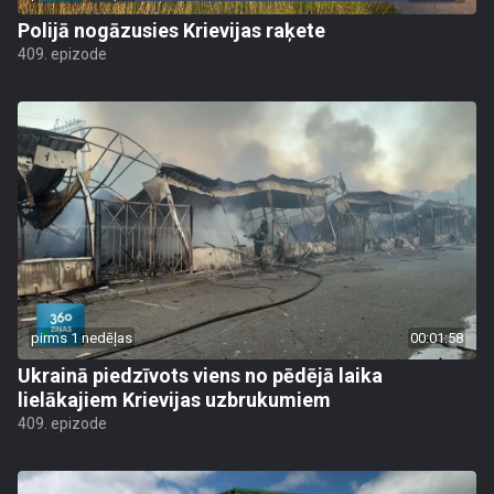
Polijā nogāzusies Krievijas raķete
409. epizode
pirms 1 nedēļas
00:01:58
Ukrainā piedzīvots viens no pēdējā laika
lielākajiem Krievijas uzbrukumiem
409. epizode