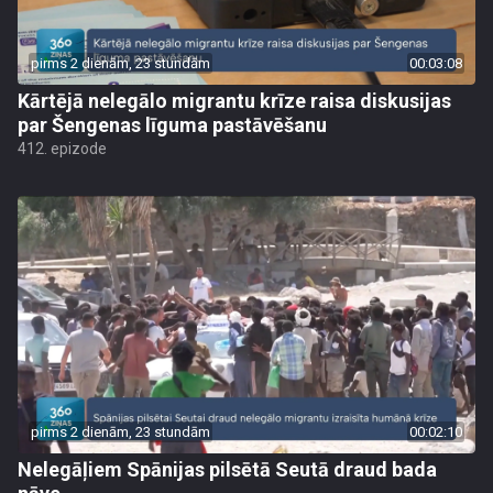
pirms 2 dienām, 23 stundām
00:03:08
Kārtējā nelegālo migrantu krīze raisa diskusijas
par Šengenas līguma pastāvēšanu
412. epizode
pirms 2 dienām, 23 stundām
00:02:10
Nelegāļiem Spānijas pilsētā Seutā draud bada