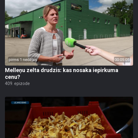
pirms 1 nedēļas
00:05:05
Melleņu zelta drudzis: kas nosaka iepirkuma
cenu?
409. epizode