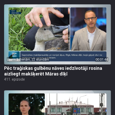
pirms 3 dienām, 22 stundām
00:01:44
Pēc traģiskas gulbēnu nāves iedzīvotāji rosina
aizliegt makšķerēt Māras dīķī
411. epizode