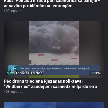
Ruks: Policisti ir tāda pati sabiedrība kā pārējie -
ar savām problēmām un emocijām
409. epizode
pirms 1 nedēļas, 1 dienas
00:01:53
Pēc dronu trieciena Rjazaņas noliktavai
“Wildberries” zaudējumi sasniedz miljardu eiro
408. epizode