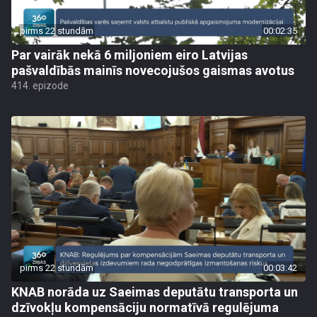
pirms 22 stundām
00:02:35
Par vairāk nekā 6 miljoniem eiro Latvijas
pašvaldībās mainīs novecojušos gaismas avotus
414. epizode
pirms 22 stundām
00:03:42
KNAB norāda uz Saeimas deputātu transporta un
dzīvokļu kompensāciju normatīvā regulējuma