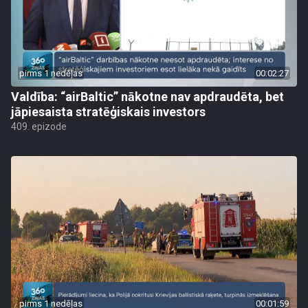
pirms 1 nedēļas
00:02:27
Valdība: “airBaltic” nākotne nav apdraudēta, bet
jāpiesaista stratēģiskais investors
409. epizode
pirms 1 nedēļas
00:01:59