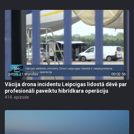
pirms 21 stundas
00:02:56
Vācija drona incidentu Leipcigas lidostā dēvē par
profesionāli paveiktu hibrīdkara operāciju
414. epizode