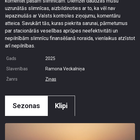
komentēt pašām slimnīcām. Diemžēl daudzas mūsu
uzrunātās slimnīcas, aizbildinoties ar to, ka vēl nav
iepazinušās ar Valsts kontroles ziņojumu, komentāru
atteica. Savukārt tās, kuras piekrita sarunai, pārmetumus
par stacionārās veselības aprūpes neefektivitāti un
nepilnībām slimnīcu finansēšanā noraida, vienlaikus atzīstot
arī nepilnības.
Gads
2025
Slavenības
Ramona Veckalniņa
Žanrs
Ziņas
Sezonas
Klipi