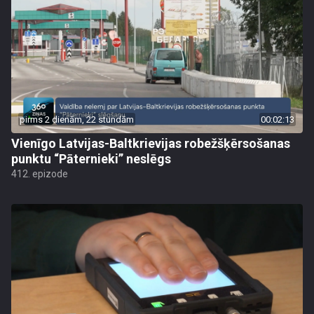
pirms 2 dienām, 22 stundām
00:02:13
Vienīgo Latvijas-Baltkrievijas robežšķērsošanas
punktu “Pāternieki” neslēgs
412. epizode