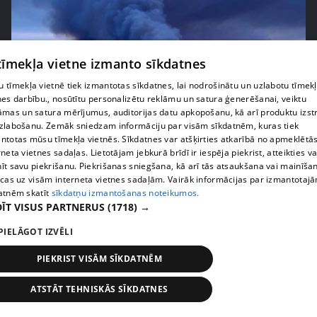
 tīmekļa vietne izmanto sīkdatnes
 tīmekļa vietnē tiek izmantotas sīkdatnes, lai nodrošinātu un uzlabotu tīmek
nes darbību., nosūtītu personalizētu reklāmu un satura ģenerēšanai, veiktu
āmas un satura mērījumus, auditorijas datu apkopošanu, kā arī produktu izst
zlabošanu. Zemāk sniedzam informāciju par visām sīkdatnēm, kuras tiek
pirms 1 nedēļas, 1 dienas
00:01:29
ntotas mūsu tīmekļa vietnēs. Sīkdatnes var atšķirties atkarībā no apmeklētā
rneta vietnes sadaļas. Lietotājam jebkurā brīdī ir iespēja piekrist, atteikties va
Francijā fiksē jaunu dabas parādību -
īt savu piekrišanu. Piekrišanas sniegšana, kā arī tās atsaukšana vai mainīša
pirokumolonimbu jeb uguns mākoni
ecas uz visām interneta vietnes sadaļām. Vairāk informācijas par izmantotaj
408. epizode
atnēm skatīt
sīkdatņu izmantošanas noteikumos.
ĪT VISUS PARTNERUS
(1718) →
PIELĀGOT IZVĒLI
PIEKRIST VISĀM SĪKDATNĒM
ATSTĀT TEHNISKĀS SĪKDATNES