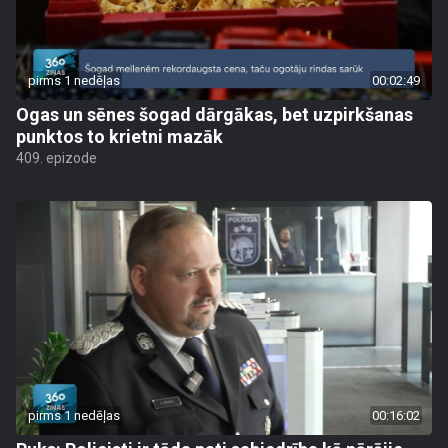
pirms 1 nedēļas
00:02:49
Ogas un sēnes šogad dārgākas, bet uzpirkšanas
punktos to krietni mazāk
409. epizode
pirms 1 nedēļas
00:16:02