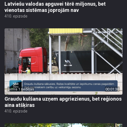
Latviešu valodas apguvei tērē miljonus, bet
vienotas sistēmas joprojām nav
410. epizode
pirms 1 nedēļas
00:01:36
Graudu kulšana uzņem apgriezienus, bet reģionos
aina atšķiras
410. epizode