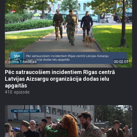
pirms 1 nedēļas
00:02:01
Pēc satraucošiem incidentiem Rīgas centrā
Latvijas Aizsargu organizācija dodas ielu
apgaitās
410. epizode