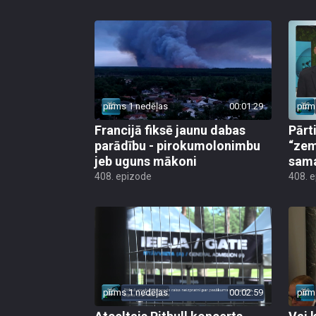
pirms 1 nedēļas
00:01:29
pirm
Francijā fiksē jaunu dabas
Pārt
parādību - pirokumolonimbu
“zem
jeb uguns mākoni
sama
408. epizode
408. 
pirms 1 nedēļas
00:02:59
pirm