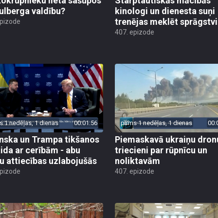
kokrūpnieku lieta sašūpos
Starptautiskās mācībās
Kulberga valdību?
kinologi un dienesta suņi
trenējas meklēt sprāgstvi
epizode
407. epizode
s 1 nedēļas, 1 dienas
00:01:56
pirms 1 nedēļas, 1 dienas
00:
nska un Trampa tikšanos
Piemaskavā ukraiņu dron
ida ar cerībām - abu
triecieni par rūpnīcu un
ru attiecības uzlabojušās
noliktavām
epizode
407. epizode