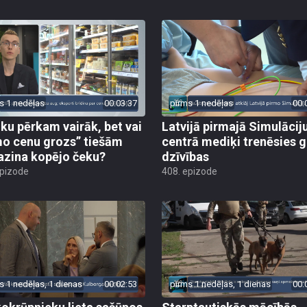
s 1 nedēļas
00:03:37
pirms 1 nedēļas
00:
iku pērkam vairāk, bet vai
Latvijā pirmajā Simulācij
o cenu grozs” tiešām
centrā mediķi trenēsies g
zina kopējo čeku?
dzīvības
epizode
408. epizode
s 1 nedēļas, 1 dienas
00:02:53
pirms 1 nedēļas, 1 dienas
00: