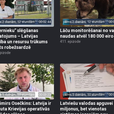
s 2 dienām, 12 stundām
00:02:44
pirms 2 dienām, 12 stundām
00:
ernieku" slēgšanas
Lāču monitorēšanai no va
tojums – Latvijas
naudas atvēl 180 000 eiro
ība un resursu trūkums
411. epizode
ts robežsardzē
epizode
s 5 dienām, 10 stundām
00:03:23
pirms 5 dienām, 10 stundām
00:
imirs Osečkins: Latvija ir
Latviešu valodas apguvei
auta Krievijas operatīvās
miljonus, bet vienotas