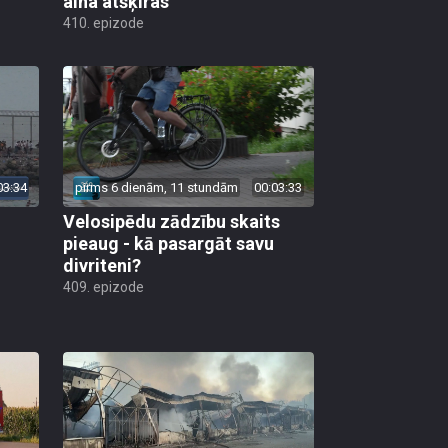
aina atšķiras
410. epizode
03:34
pirms 6 dienām, 11 stundām
00:03:33
Velosipēdu zādzību skaits
pieaug - kā pasargāt savu
divriteni?
409. epizode