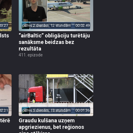
03:27
pirms 2 dienām, 12 stundām
00:02:49
lsts
“airBaltic” obligāciju turētāju
sanāksme beidzas bez
rezultāta
411. epizode
02:21
pirms 5 dienām, 13 stundām
00:01:36
 tērē
Graudu kulšana uzņem
apgriezienus, bet reģionos