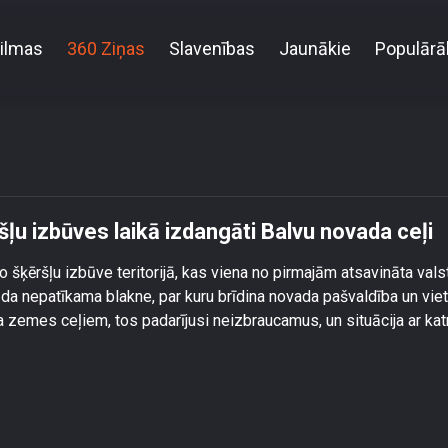
ilmas
360 Ziņas
Slavenības
Jaunākie
Populārā
bežas militāro šķēršļu izbūves laikā izdangāti Balvu
ļu izbūves laikā izdangāti Balvu novada ceļi
šķēršļu izbūve teritorijā, kas viena no pirmajām atsavināta vals
da nepatīkama blakne, par kuru brīdina novada pašvaldība un viet
a zemes ceļiem, tos padarījusi neizbraucamus, un situācija ar kat