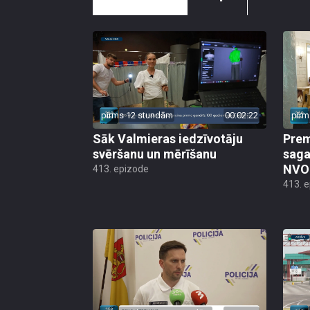
pirms 12 stundām
00:02:22
pirm
Sāk Valmieras iedzīvotāju
Prem
svēršanu un mērīšanu
saga
NVO 
413. epizode
413. 