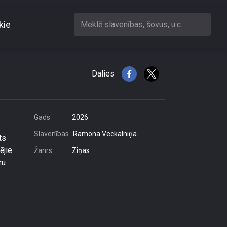
kie
Meklē slavenības, šovus, u.c.
 novada ceļi
Dalies
Gads
2026
Slavenības
Ramona Veckalniņa
ts
ējie
Žanrs
Ziņas
ru