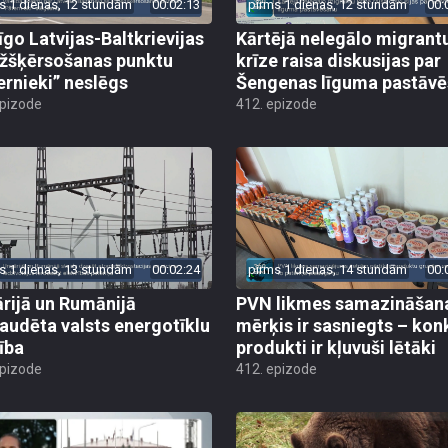
s 1 dienas, 12 stundām
00:02:13
pirms 1 dienas, 12 stundām
00:
īgo Latvijas-Baltkrievijas
Kārtējā nelegālo migrant
žšķērsošanas punktu
krīze raisa diskusijas par
ernieki” neslēgs
Šengenas līguma pastāv
epizode
412. epizode
s 1 dienas, 13 stundām
00:02:24
pirms 1 dienas, 14 stundām
00:
rijā un Rumānijā
PVN likmes samazināšan
audēta valsts energotīklu
mērķis ir sasniegts – kon
ība
produkti ir kļuvuši lētāki
epizode
412. epizode