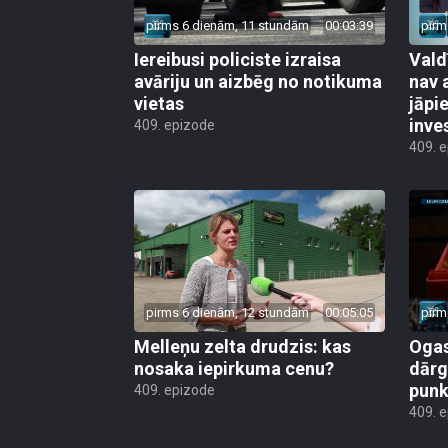
pirms 6 dienām, 11 stundām
00:03:39
pirm
Iereibusi policiste izraisa
Vald
avāriju un aizbēg no notikuma
nav 
vietas
jāpi
inve
409. epizode
409. 
pirms 6 dienām, 12 stundām
00:05:05
pirm
Melleņu zelta drudzis: kas
Ogas
nosaka iepirkuma cenu?
dārg
punk
409. epizode
409. 