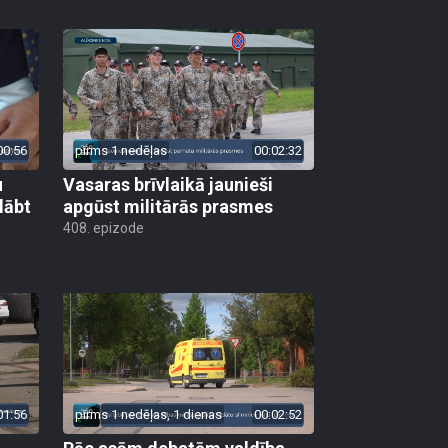
00:56
pirms 1 nedēļas
00:02:32
u
Vasaras brīvlaikā jaunieši
lābt
apgūst militārās prasmes
408. epizode
01:56
pirms 1 nedēļas, 1 dienas
00:02:52