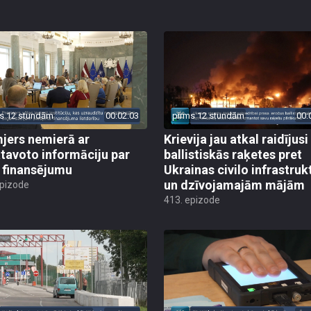
s 12 stundām
00:02:03
pirms 12 stundām
00:
jers nemierā ar
Krievija jau atkal raidījusi
tavoto informāciju par
ballistiskās raķetes pret
finansējumu
Ukrainas civilo infrastruk
un dzīvojamajām mājām
epizode
413. epizode