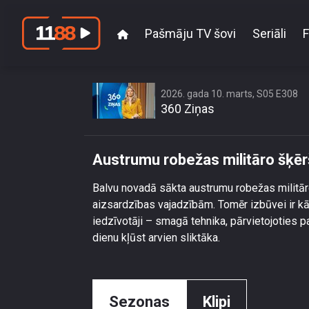
Pašmāju TV šovi
Seriāli
F
Austrumu ro
2026. gada 10. marts, S05 E308
360 Ziņas
Austrumu robežas militāro šķērš
Balvu novadā sākta austrumu robežas militāro 
aizsardzības vajadzībām. Tomēr izbūvei ir kā
iedzīvotāji – smagā tehnika, pārvietojoties p
dienu kļūst arvien sliktāka.
Sezonas
Klipi