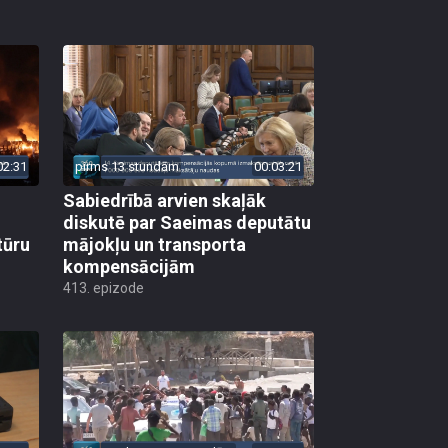
02:31
pirms 13 stundām
00:03:21
Sabiedrībā arvien skaļāk
diskutē par Saeimas deputātu
tūru
mājokļu un transporta
kompensācijām
413. epizode