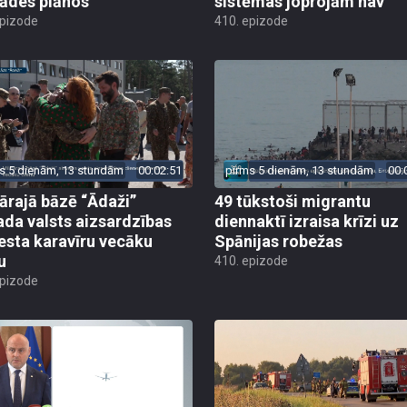
rādes plānos
sistēmas joprojām nav
epizode
410. epizode
s 5 dienām, 13 stundām
00:02:51
pirms 5 dienām, 13 stundām
00:
tārajā bāzē “Ādaži”
49 tūkstoši migrantu
ada valsts aizsardzības
diennaktī izraisa krīzi uz
esta karavīru vecāku
Spānijas robežas
u
410. epizode
epizode