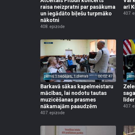
Atceltais Pitbull koncerts
Vai 
raisa neizpratni par pasākuma
arī 
un iegādāto biļešu turpmāko
407. 
nākotni
408. epizode
pirms 1 nedēļas, 1 dienas
00:02:47
pirm
Barkavā sākas kapelmeistaru
Zele
mācības, lai nodotu tautas
saga
muzicēšanas prasmes
līde
nākamajām paaudzēm
407. 
407. epizode