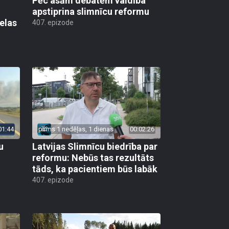
Pēc asām debatēm valdība
apstiprina slimnīcu reformu
elas
407. epizode
01:44
pirms 1 nedēļas, 1 dienas
00:02:26
u
Latvijas Slimnīcu biedrība par
reformu: Nebūs tas rezultāts
tāds, ka pacientiem būs labāk
407. epizode