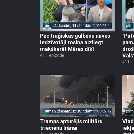
pirms 2 dienām, 11 stundām
00:01:44
pirm
Pēc traģiskas gulbēnu nāves
"Pāt
iedzīvotāji rosina aizliegt
pama
makšķerēt Māras dīķī
droš
Vals
411. epizode
411. 
pirms 2 dienām, 12 stundām
00:02:12
pirm
Tramps apturējis militāru
Vlad
triecienu Irānai
iekļ