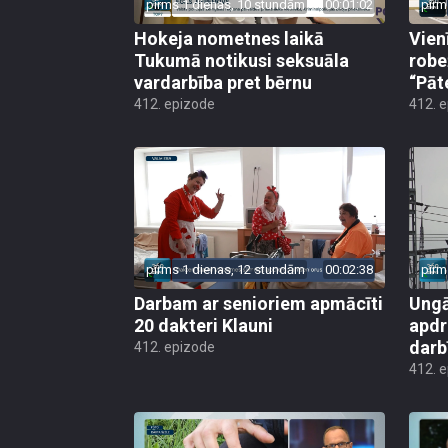
pirms 1 dienas, 10 stundām
00:01:02
pirm
Hokeja nometnes laikā
Vien
Tukumā notikusi seksuāla
robe
vardarbība pret bērnu
“Pāt
412. epizode
412. 
pirms 1 dienas, 12 stundām
00:02:38
pirm
Darbam ar senioriem apmācīti
Ungā
20 dakteri Klauni
apdr
darb
412. epizode
412. 