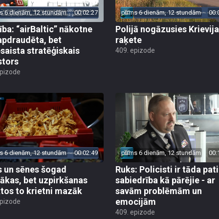
s 6 dienām, 12 stundām
00:02:27
pirms 6 dienām, 12 stundām
00:
ība: “airBaltic” nākotne
Polijā nogāzusies Krievij
apdraudēta, bet
raķete
esaista stratēģiskais
409. epizode
stors
epizode
s 6 dienām, 12 stundām
00:02:49
pirms 6 dienām, 12 stundām
00:
 un sēnes šogad
Ruks: Policisti ir tāda pati
ākas, bet uzpirkšanas
sabiedrība kā pārējie - ar
tos to krietni mazāk
savām problēmām un
emocijām
epizode
409. epizode