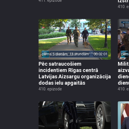
izst
411. epizode
410. 
pirms 5 dienām, 13 stundām
00:02:01
pirm
Pēc satraucošiem
Mili
incidentiem Rīgas centrā
aizv
Latvijas Aizsargu organizācija
dien
dodas ielu apgaitās
dien
410. epizode
410. 