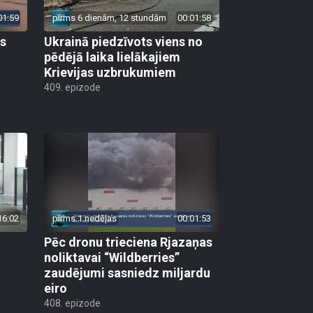
01:59
pirms 6 dienām, 12 stundām
00:01:58
as
Ukrainā piedzīvots viens no
pēdējā laika lielākajiem
Krievijas uzbrukumiem
409. epizode
16:02
pirms 1 nedēļas
00:01:53
Pēc dronu trieciena Rjazaņas
noliktavai “Wildberries”
zaudējumi sasniedz miljardu
eiro
408. epizode