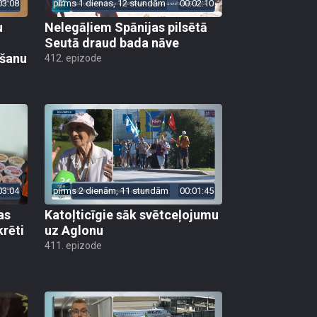
03:08
pirms 1 dienas, 12 stundām
00:02:10
u
Nelegāļiem Spānijas pilsētā
Seutā draud bada nāve
ēšanu
412. epizode
03:04
pirms 2 dienām, 11 stundām
00:01:45
as
Katoļticīgie sāk svētceļojumu
krēti
uz Aglonu
411. epizode