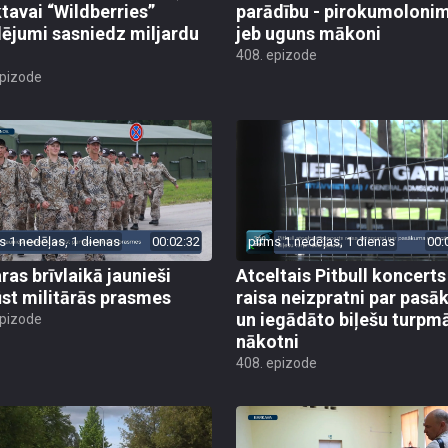
ktavai “Wildberries”
parādību - pirokumoloni
ējumi sasniedz miljardu
jeb uguns mākoni
408. epizode
epizode
s 1 nedēļas, 1 dienas
00:02:32
pirms 1 nedēļas, 1 dienas
00:
ras brīvlaikā jaunieši
Atceltais Pitbull koncerts
st militārās prasmes
raisa neizpratni par pas
un iegādāto biļešu turpm
epizode
nākotni
408. epizode