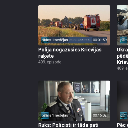
pirms 1 nedēļas
00:01:59
pirm
Polijā nogāzusies Krievijas
Ukra
raķete
pēdē
Krie
409. epizode
409. 
pirms 1 nedēļas
00:16:02
pirm
Ruks: Policisti ir tāda pati
Pēc 