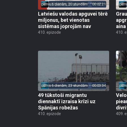
pirms 6 dienām, 20 stundām
00:02:21
pirm
Latviešu valodas apguvei tērē
Grau
miljonus, bet vienotas
apgr
sistēmas joprojām nav
aina
410. epizode
410. 
pirms 6 dienām, 23 stundām
00:03:34
pirm
49 tūkstoši migrantu
Velo
diennaktī izraisa krīzi uz
piea
Spānijas robežas
divri
410. epizode
409. 