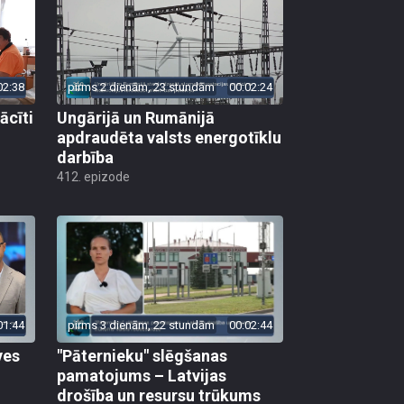
02:38
pirms 2 dienām, 23 stundām
00:02:24
ācīti
Ungārijā un Rumānijā
apdraudēta valsts energotīklu
darbība
412. epizode
01:44
pirms 3 dienām, 22 stundām
00:02:44
ves
"Pāternieku" slēgšanas
pamatojums – Latvijas
drošība un resursu trūkums