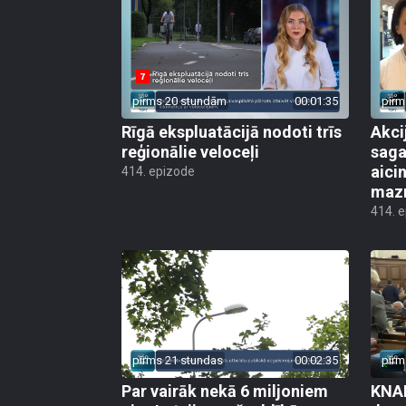
pirms 20 stundām
00:01:35
pirm
Rīgā ekspluatācijā nodoti trīs
Akci
reģionālie veloceļi
saga
aicin
414. epizode
mazn
414. 
pirms 21 stundas
00:02:35
pirm
Par vairāk nekā 6 miljoniem
KNAB