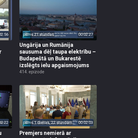
02:56
pirms 21 stundas
00:02:27
Ungārija un Rumānija
r
sausuma dēļ taupa elektrību –
Budapeštā un Bukarestē
izslēgts ielu apgaismojums
414. epizode
02:22
pirms 1 dienas, 22 stundām
00:02:03
u
Premjers nemierā ar