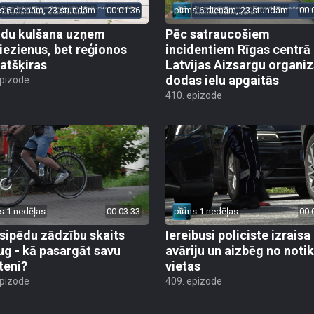
s 6 dienām, 23 stundām
00:01:36
pirms 6 dienām, 23 stundām
00:
du kulšana uzņem
Pēc satraucošiem
iezienus, bet reģionos
incidentiem Rīgas centrā
 atšķiras
Latvijas Aizsargu organiz
dodas ielu apgaitās
epizode
410. epizode
s 1 nedēļas
00:03:33
pirms 1 nedēļas
00:
sipēdu zādzību skaits
Iereibusi policiste izraisa
ug - kā pasargāt savu
avāriju un aizbēg no not
teni?
vietas
epizode
409. epizode