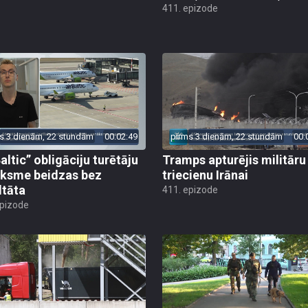
411. epizode
s 3 dienām, 22 stundām
00:02:49
pirms 3 dienām, 22 stundām
00:
altic” obligāciju turētāju
Tramps apturējis militāru
ksme beidzas bez
triecienu Irānai
ltāta
411. epizode
epizode