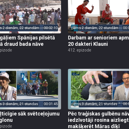
s 2 dienām, 22 stundām
00:02:10
pirms 2 dienām, 22 stundām
00:
gāļiem Spānijas pilsētā
Darbam ar senioriem apm
ā draud bada nāve
20 dakteri Klauni
epizode
412. epizode
s 3 dienām, 21 stundas
00:01:45
pirms 3 dienām, 21 stundas
00:
ļticīgie sāk svētceļojumu
Pēc traģiskas gulbēnu nā
glonu
iedzīvotāji rosina aizliegt
makšķerēt Māras dīķī
epizode