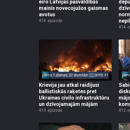
eiro Latvijas pašvaldībās
depu
mainīs novecojušos gaismas
dzīv
avotus
norm
nepi
414. epizode
414. 
pirms 1 dienas, 22 stundām
00:02:31
pirm
Krievija jau atkal raidījusi
Sabi
ballistiskās raķetes pret
disk
Ukrainas civilo infrastruktūru
mājo
un dzīvojamajām mājām
kom
413. epizode
413. 