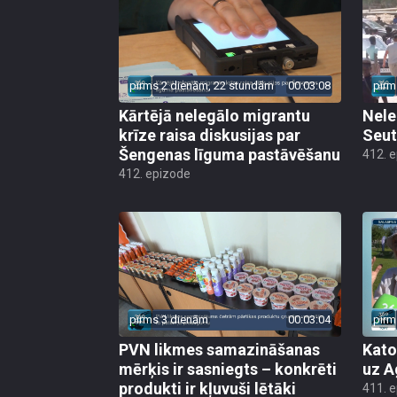
pirms 2 dienām, 22 stundām
00:03:08
pirm
Kārtējā nelegālo migrantu
Nele
krīze raisa diskusijas par
Seut
Šengenas līguma pastāvēšanu
412. 
412. epizode
pirms 3 dienām
00:03:04
pirm
PVN likmes samazināšanas
Kato
mērķis ir sasniegts – konkrēti
uz A
produkti ir kļuvuši lētāki
411. 