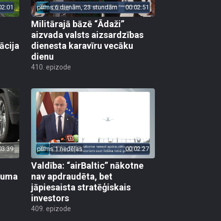
02:01
pirms 6 dienām, 23 stundām
00:02:51
Militārajā bāzē “Ādaži”
aizvada valsts aizsardzības
ācija
dienesta karavīru vecāku
dienu
410. epizode
03:39
pirms 1 nedēļas
00:02:27
Valdība: “airBaltic” nākotne
ikuma
nav apdraudēta, bet
jāpiesaista stratēģiskais
investors
409. epizode