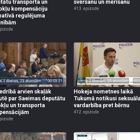
tātu transporta un
svēršanu un mērīšanu
okļu kompensāciju
413. epizode
atīvā regulējuma
lnībām
epizode
s 1 dienas, 23 stundām
00:03:21
pirms 2 dienām, 20 stundām
00:
edrībā arvien skaļāk
Hokeja nometnes laikā
utē par Saeimas deputātu
Tukumā notikusi seksuāl
kļu un transporta
vardarbība pret bērnu
pensācijām
412. epizode
epizode