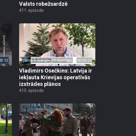
Valsts robežsardzē
411. epizode
02:12
pirms 6 dienām, 20 stundām
00:03:23
Vladimirs Osečkins: Latvija ir
iekļauta Krievijas operatīvās
izstrādes plānos
410. epizode