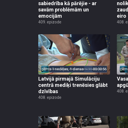
sabiedrība kā pārējie - ar
noli
savām problēmām un
zaud
emocijām
eiro
409. epizode
408. 
pirms 1 nedēļas, 1 dienas
00:00:56
pirm
Latvijā pirmajā Simulāciju
Vasa
centrā mediķi trenēsies glābt
apgū
dzīvības
408. 
408. epizode