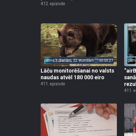
412. epizode
pirms 3 dienām, 22 stundām
00:03:27
pirm
Lāču monitorēšanai no valsts
“airB
naudas atvēl 180 000 eiro
sanā
rezu
411. epizode
411. 