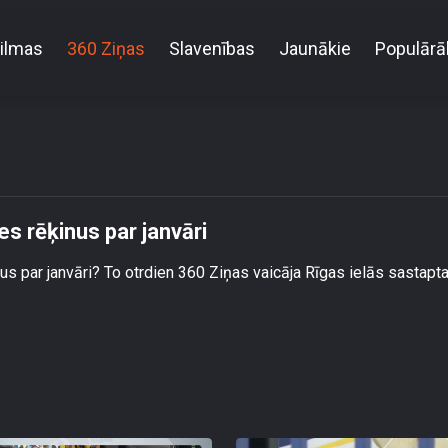
ilmas
360 Ziņas
Slavenības
Jaunākie
Populārā
Rīdzinieki ar bailēm gaida apkures rēķinus par janvār
es rēķinus par janvāri
s par janvāri? To otrdien 360 Ziņas vaicāja Rīgas ielās sastapta