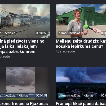
s 1 nedēļas
00:01:58
pirms 1 nedēļas
00:
inā piedzīvots viens no
Melleņu zelta drudzis: ka
jā laika lielākajiem
nosaka iepirkuma cenu?
vijas uzbrukumiem
409. epizode
epizode
s 1 nedēļas, 1 dienas
00:01:53
pirms 1 nedēļas, 1 dienas
00:
dronu trieciena Rjazaņas
Francijā fiksē jaunu daba