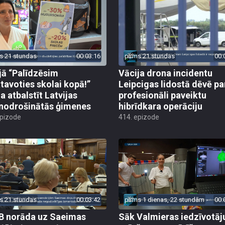
s 21 stundas
00:03:16
pirms 21 stundas
00:
jā “Palīdzēsim
Vācija drona incidentu
tavoties skolai kopā!”
Leipcigas lidostā dēvē pa
a atbalstīt Latvijas
profesionāli paveiktu
odrošinātās ģimenes
hibrīdkara operāciju
epizode
414. epizode
s 21 stundas
00:03:42
pirms 1 dienas, 22 stundām
00:
 norāda uz Saeimas
Sāk Valmieras iedzīvotāj