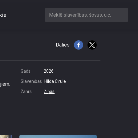
kie
Meklē slavenības, šovus, u.c.
i
Dalies
Gads
2026
Slavenības
Hilda Cīrule
jiem.
Žanrs
Ziņas