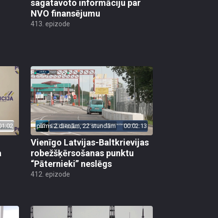
sagatavoto informāciju par
NVO finansējumu
413. epizode
01:02
pirms 2 dienām, 22 stundām
00:02:13
Vienīgo Latvijas-Baltkrievijas
a
robežšķērsošanas punktu
“Pāternieki” neslēgs
412. epizode