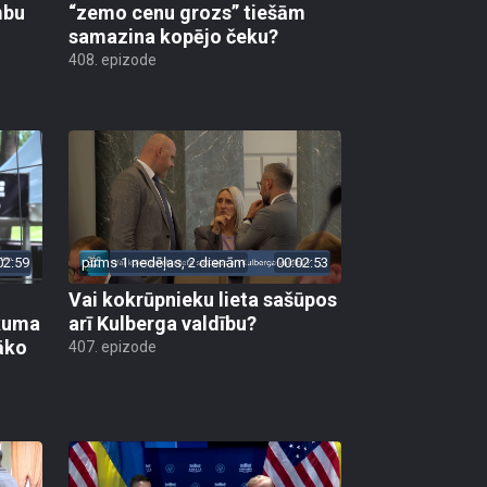
mbu
“zemo cenu grozs” tiešām
samazina kopējo čeku?
408. epizode
02:59
pirms 1 nedēļas, 2 dienām
00:02:53
Vai kokrūpnieku lieta sašūpos
ākuma
arī Kulberga valdību?
āko
407. epizode