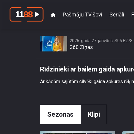
Pašmāju TV šovi
Seriāli
F
2026. gada 27. janvāris, S05 E278
360 Ziņas
Rīdzinieki ar bailēm gaida apkur
Ar kādām sajūtām cilvēki gaida apkures rēķinu
Sezonas
Klipi