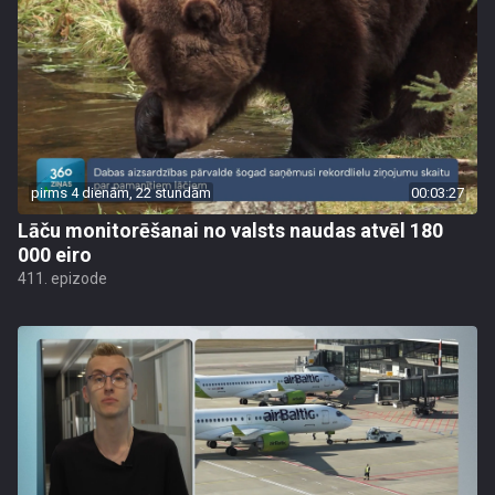
pirms 4 dienām, 22 stundām
00:03:27
Lāču monitorēšanai no valsts naudas atvēl 180
000 eiro
411. epizode