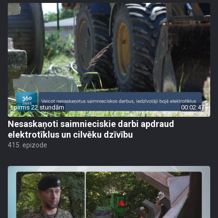
pirms 22 stundām
00:02:47
Nesaskaņoti saimnieciskie darbi apdraud
elektrotīklus un cilvēku dzīvību
415. epizode