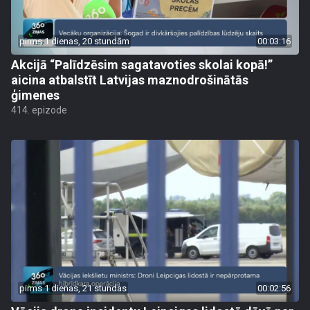
pirms 1 dienas, 20 stundām
00:03:16
Akcijā “Palīdzēsim sagatavoties skolai kopā!”
aicina atbalstīt Latvijas maznodrošinātās
ģimenes
414. epizode
pirms 1 dienas, 21 stundas
00:02:56