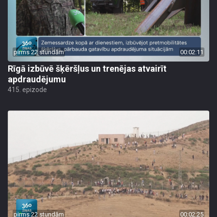
pirms 22 stundām
00:02:11
Rīgā izbūvē šķēršļus un trenējas atvairīt
apdraudējumu
415. epizode
pirms 22 stundām
00:02:25