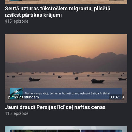
Seutā uzturas tūkstošiem migrantu, pilsētā
izsīkst pārtikas krājumi
415. epizode
pirms 23 stundām
00:02:18
Jauni draudi Persijas līcī ceļ naftas cenas
415. epizode