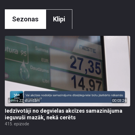
Sezonas
Klipi
pirms 22 stundām
00:03:26
Iedzīvotāji no degvielas akcīzes samazinājuma
ieguvuši mazāk, nekā cerēts
415. epizode