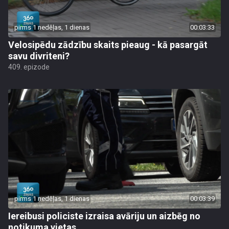
pirms 1 nedēļas, 1 dienas
00:03:33
Velosipēdu zādzību skaits pieaug - kā pasargāt
savu divriteni?
409. epizode
pirms 1 nedēļas, 1 dienas
00:03:39
Iereibusi policiste izraisa avāriju un aizbēg no
notikuma vietas