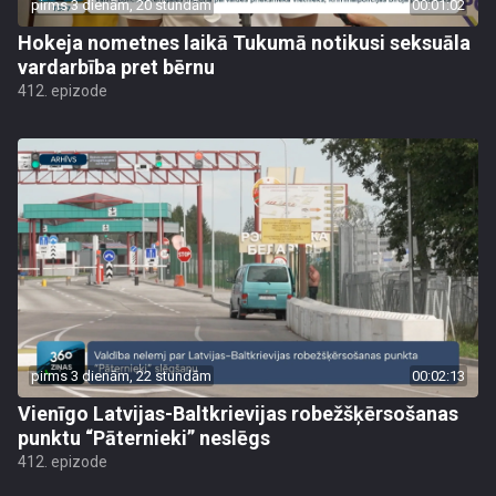
pirms 3 dienām, 20 stundām
00:01:02
Hokeja nometnes laikā Tukumā notikusi seksuāla
vardarbība pret bērnu
412. epizode
pirms 3 dienām, 22 stundām
00:02:13
Vienīgo Latvijas-Baltkrievijas robežšķērsošanas
punktu “Pāternieki” neslēgs
412. epizode