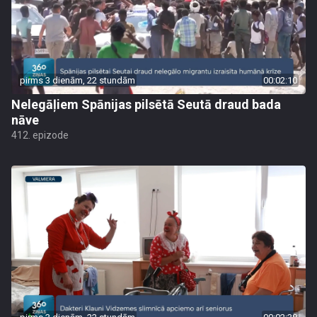
pirms 3 dienām, 22 stundām
00:02:10
Nelegāļiem Spānijas pilsētā Seutā draud bada
nāve
412. epizode