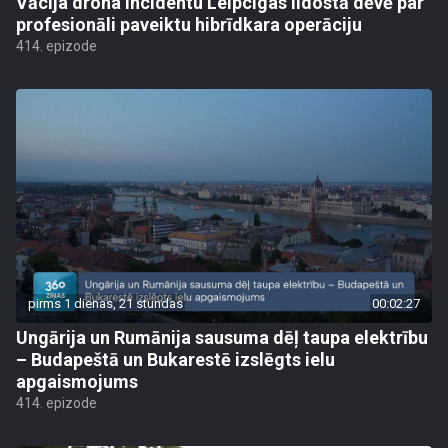
Vācija drona incidentu Leipcigas lidostā dēvē par
profesionāli paveiktu hibrīdkara operāciju
414. epizode
pirms 1 dienas, 21 stundas
00:02:27
Ungārija un Rumānija sausuma dēļ taupa elektrību
– Budapeštā un Bukarestē izslēgts ielu
apgaismojums
414. epizode