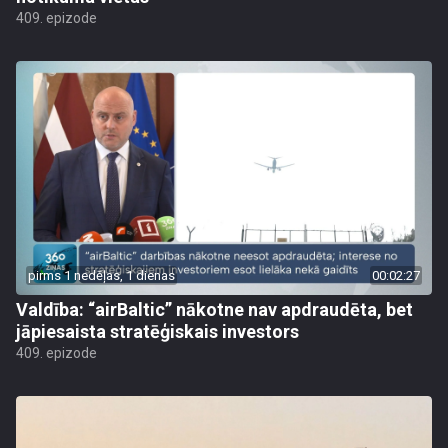
409. epizode
pirms 1 nedēļas, 1 dienas
00:02:27
Valdība: “airBaltic” nākotne nav apdraudēta, bet
jāpiesaista stratēģiskais investors
409. epizode