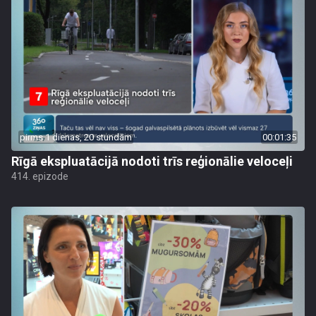
pirms 1 dienas, 20 stundām
00:01:35
Rīgā ekspluatācijā nodoti trīs reģionālie veloceļi
414. epizode