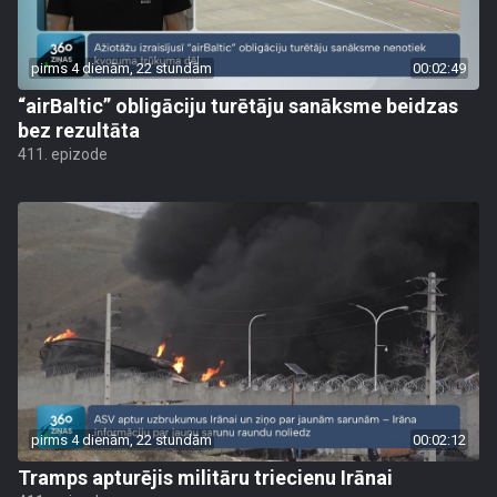
pirms 4 dienām, 22 stundām
00:02:49
“airBaltic” obligāciju turētāju sanāksme beidzas
bez rezultāta
411. epizode
pirms 4 dienām, 22 stundām
00:02:12
Tramps apturējis militāru triecienu Irānai