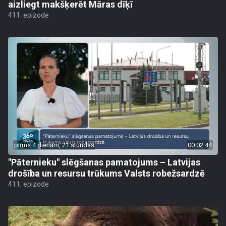
aizliegt makšķerēt Māras dīķī
411. epizode
pirms 4 dienām, 21 stundas
00:02:44
"Pāternieku" slēgšanas pamatojums – Latvijas
drošība un resursu trūkums Valsts robežsardzē
411. epizode