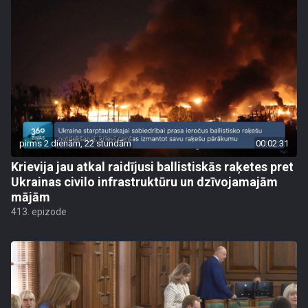
pirms 2 dienām, 22 stundām
00:02:31
Krievija jau atkal raidījusi ballistiskās raķetes pret
Ukrainas civilo infrastruktūru un dzīvojamajām
mājām
413. epizode