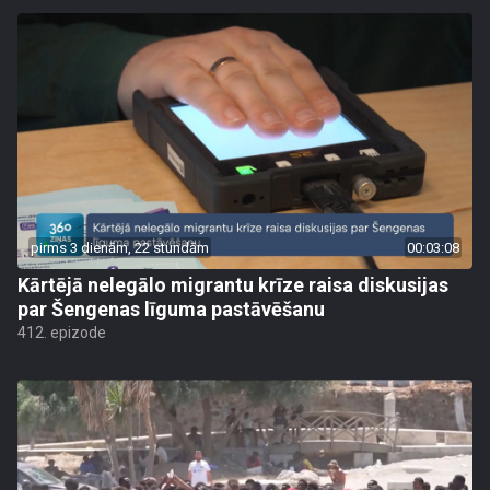
pirms 3 dienām, 22 stundām
00:03:08
Kārtējā nelegālo migrantu krīze raisa diskusijas
par Šengenas līguma pastāvēšanu
412. epizode