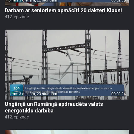
pirms 3 dienām, 22 stundām
00:02:38
Darbam ar senioriem apmācīti 20 dakteri Klauni
412. epizode
pirms 3 dienām, 23 stundām
00:02:24
Ungārijā un Rumānijā apdraudēta valsts
energotīklu darbība
412. epizode