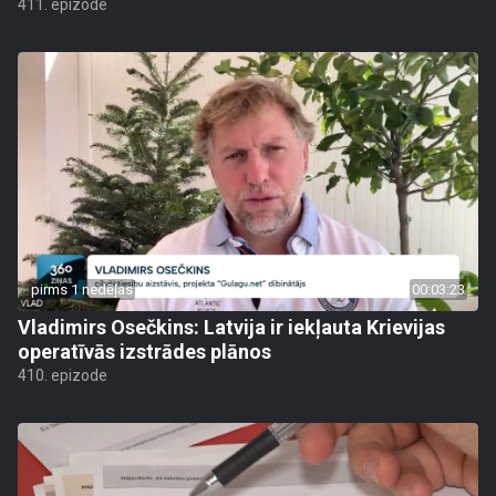
411. epizode
pirms 1 nedēļas
00:03:23
Vladimirs Osečkins: Latvija ir iekļauta Krievijas
operatīvās izstrādes plānos
410. epizode