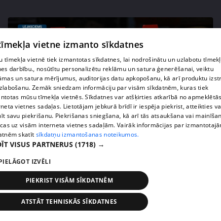
 tīmekļa vietne izmanto sīkdatnes
 tīmekļa vietnē tiek izmantotas sīkdatnes, lai nodrošinātu un uzlabotu tīmek
nes darbību., nosūtītu personalizētu reklāmu un satura ģenerēšanai, veiktu
āmas un satura mērījumus, auditorijas datu apkopošanu, kā arī produktu izst
zlabošanu. Zemāk sniedzam informāciju par visām sīkdatnēm, kuras tiek
ntotas mūsu tīmekļa vietnēs. Sīkdatnes var atšķirties atkarībā no apmeklētā
rneta vietnes sadaļas. Lietotājam jebkurā brīdī ir iespēja piekrist, atteikties va
īt savu piekrišanu. Piekrišanas sniegšana, kā arī tās atsaukšana vai mainīša
pirms 1 nedēļas, 1 dienas
00:02:49
ecas uz visām interneta vietnes sadaļām. Vairāk informācijas par izmantotaj
atnēm skatīt
sīkdatņu izmantošanas noteikumos.
Ogas un sēnes šogad dārgākas, bet uzpirkšanas
ĪT VISUS PARTNERUS
(1718) →
punktos to krietni mazāk
PIELĀGOT IZVĒLI
409. epizode
PIEKRIST VISĀM SĪKDATNĒM
ATSTĀT TEHNISKĀS SĪKDATNES