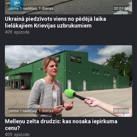
pirms 1 nedēļas, 1 dienas
00:01:58
Ukrainā piedzīvots viens no pēdējā laika
lielākajiem Krievijas uzbrukumiem
409. epizode
pirms 1 nedēļas, 1 dienas
00:05:05
Melleņu zelta drudzis: kas nosaka iepirkuma
cenu?
409. epizode