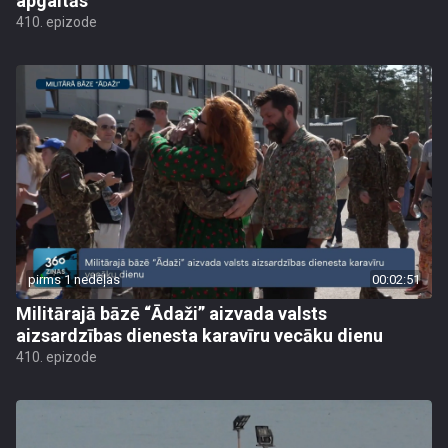
apgaitās
410. epizode
pirms 1 nedēļas
00:02:51
Militārajā bāzē “Ādaži” aizvada valsts
aizsardzības dienesta karavīru vecāku dienu
410. epizode