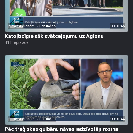
pirms 4 dienām, 21 stundas
00:01:45
Katoļticīgie sāk svētceļojumu uz Aglonu
411. epizode
pirms 4 dienām, 21 stundas
00:01:44
Pēc traģiskas gulbēnu nāves iedzīvotāji rosina