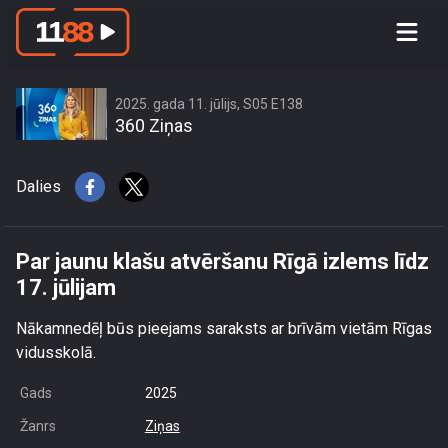
Par jaunu klašu atvēršanu Rīgā izlems
līdz 17. jūlijam
2025. gada 11. jūlijs, S05 E138
360 Ziņas
Dalies
Par jaunu klašu atvēršanu Rīgā izlems līdz
17. jūlijam
Nākamnedēļ būs pieejams saraksts ar brīvām vietām Rīgas
vidusskolā.
Gads
2025
Žanrs
Ziņas