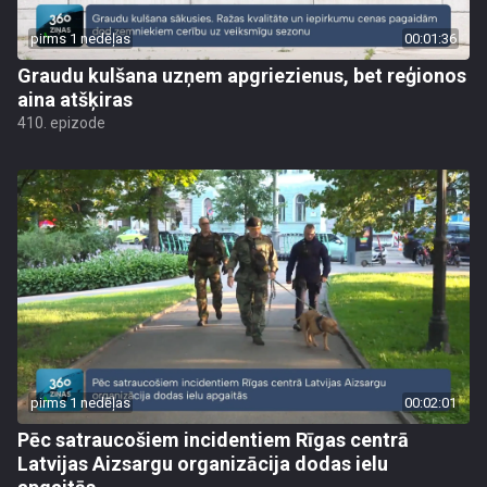
pirms 1 nedēļas
00:01:36
Graudu kulšana uzņem apgriezienus, bet reģionos
aina atšķiras
410. epizode
pirms 1 nedēļas
00:02:01
Pēc satraucošiem incidentiem Rīgas centrā
Latvijas Aizsargu organizācija dodas ielu