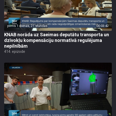
pirms 1 dienas, 21 stundas
00:03:42
KNAB norāda uz Saeimas deputātu transporta un
dzīvokļu kompensāciju normatīvā regulējuma
nepilnībām
414. epizode