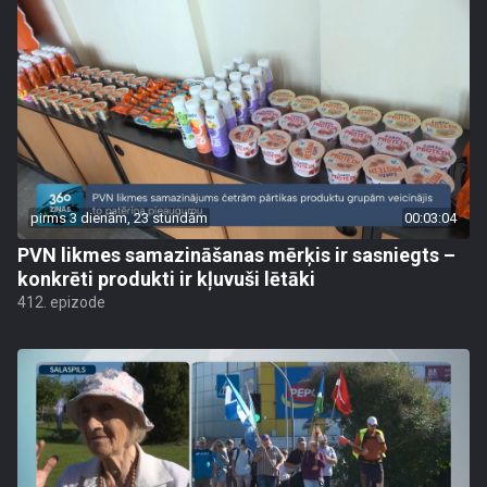
pirms 3 dienām, 23 stundām
00:03:04
PVN likmes samazināšanas mērķis ir sasniegts –
konkrēti produkti ir kļuvuši lētāki
412. epizode