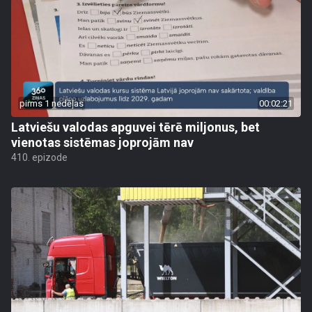
pirms 1 nedēļas
00:02:21
Latviešu valodas apguvei tērē miljonus, bet
vienotas sistēmas joprojām nav
410. epizode