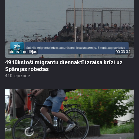
pirms 1 nedēļas
00:03:34
49 tūkstoši migrantu diennaktī izraisa krīzi uz
Spānijas robežas
410. epizode