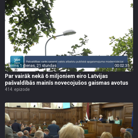
pirms 1 dienas, 21 stundas
00:02:35
Par vairāk nekā 6 miljoniem eiro Latvijas
pašvaldībās mainīs novecojušos gaismas avotus
414. epizode