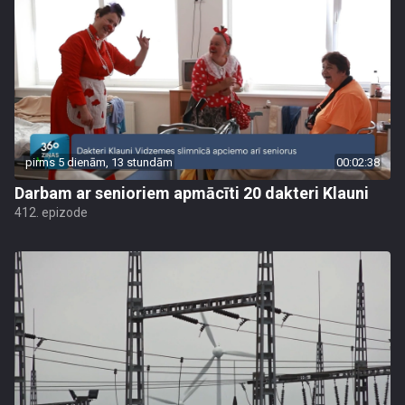
pirms 5 dienām, 13 stundām
00:02:38
Darbam ar senioriem apmācīti 20 dakteri Klauni
412. epizode