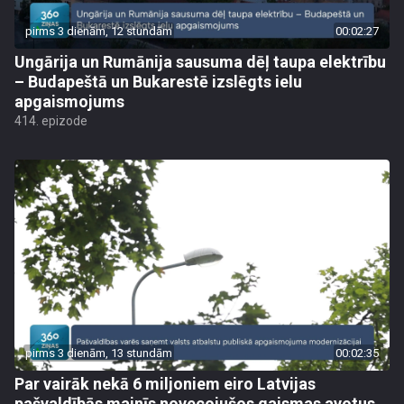
pirms 3 dienām, 12 stundām
00:02:27
Ungārija un Rumānija sausuma dēļ taupa elektrību
– Budapeštā un Bukarestē izslēgts ielu
apgaismojums
414. epizode
pirms 3 dienām, 13 stundām
00:02:35
Par vairāk nekā 6 miljoniem eiro Latvijas
pašvaldībās mainīs novecojušos gaismas avotus