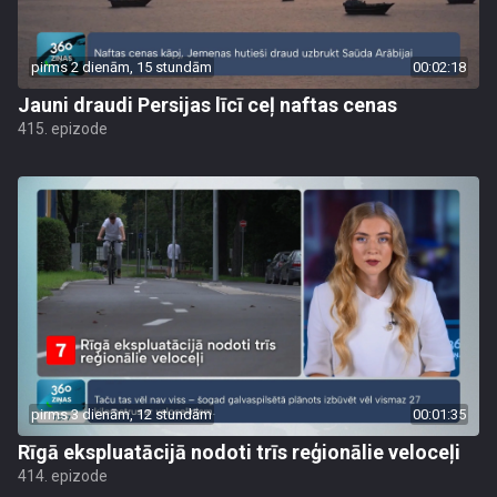
pirms 2 dienām, 15 stundām
00:02:18
Jauni draudi Persijas līcī ceļ naftas cenas
415. epizode
pirms 3 dienām, 12 stundām
00:01:35
Rīgā ekspluatācijā nodoti trīs reģionālie veloceļi
414. epizode