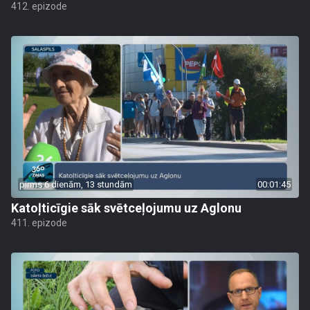
412. epizode
pirms 6 dienām, 13 stundām
00:01:45
Katoļticīgie sāk svētceļojumu uz Aglonu
411. epizode