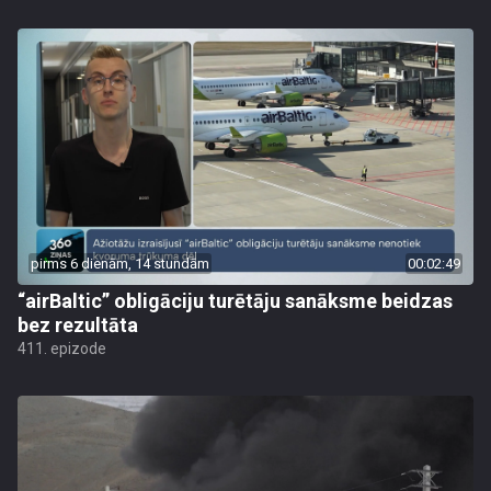
pirms 6 dienām, 14 stundām
00:02:49
“airBaltic” obligāciju turētāju sanāksme beidzas
bez rezultāta
411. epizode