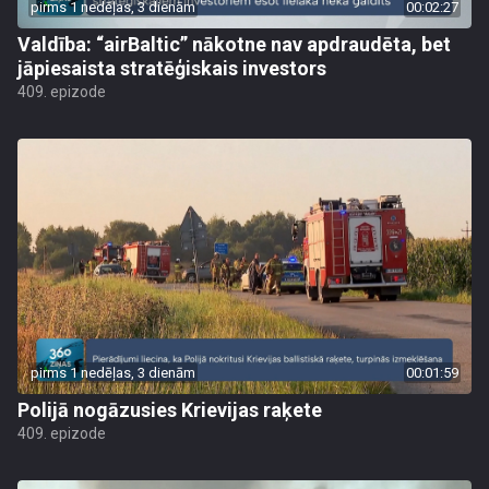
pirms 1 nedēļas, 3 dienām
00:02:27
Valdība: “airBaltic” nākotne nav apdraudēta, bet
jāpiesaista stratēģiskais investors
409. epizode
pirms 1 nedēļas, 3 dienām
00:01:59
Polijā nogāzusies Krievijas raķete
409. epizode