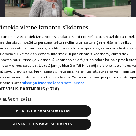
 tīmekļa vietne izmanto sīkdatnes
pirms 1 nedēļas, 3 dienām
00:05:05
 tīmekļa vietnē tiek izmantotas sīkdatnes, lai nodrošinātu un uzlabotu tīmek
Melleņu zelta drudzis: kas nosaka iepirkuma
nes darbību., nosūtītu personalizētu reklāmu un satura ģenerēšanai, veiktu
cenu?
āmas un satura mērījumus, auditorijas datu apkopošanu, kā arī produktu izst
409. epizode
zlabošanu. Zemāk sniedzam informāciju par visām sīkdatnēm, kuras tiek
ntotas mūsu tīmekļa vietnēs. Sīkdatnes var atšķirties atkarībā no apmeklētā
rneta vietnes sadaļas. Lietotājam jebkurā brīdī ir iespēja piekrist, atteikties va
īt savu piekrišanu. Piekrišanas sniegšana, kā arī tās atsaukšana vai mainīša
ecas uz visām interneta vietnes sadaļām. Vairāk informācijas par izmantotaj
atnēm skatīt
sīkdatņu izmantošanas noteikumos.
ĪT VISUS PARTNERUS
(1718) →
PIELĀGOT IZVĒLI
PIEKRIST VISĀM SĪKDATNĒM
ATSTĀT TEHNISKĀS SĪKDATNES
pirms 1 nedēļas, 3 dienām
00:02:49