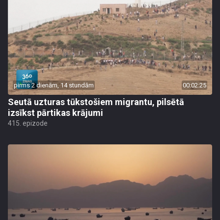
pirms 2 dienām, 14 stundām
00:02:25
Seutā uzturas tūkstošiem migrantu, pilsētā
izsīkst pārtikas krājumi
415. epizode