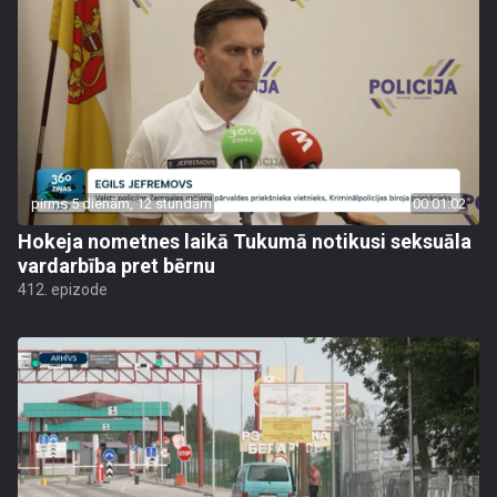
pirms 5 dienām, 12 stundām
00:01:02
Hokeja nometnes laikā Tukumā notikusi seksuāla
vardarbība pret bērnu
412. epizode