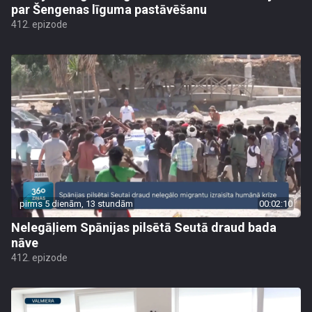
par Šengenas līguma pastāvēšanu
412. epizode
pirms 5 dienām, 13 stundām
00:02:10
Nelegāļiem Spānijas pilsētā Seutā draud bada
nāve
412. epizode