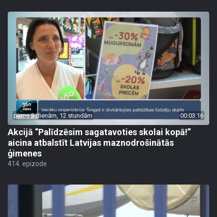
pirms 3 dienām, 12 stundām
00:03:16
Akcijā “Palīdzēsim sagatavoties skolai kopā!”
aicina atbalstīt Latvijas maznodrošinātās
ģimenes
414. epizode