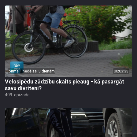
pirms 1 nedēļas, 3 dienām
00:03:33
Velosipēdu zādzību skaits pieaug - kā pasargāt
savu divriteni?
409. epizode