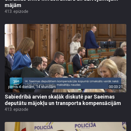
mājām
413. epizode
pirms 4 dienām, 14 stundām
00:03:21
Sabiedrībā arvien skaļāk diskutē par Saeimas
deputātu mājokļu un transporta kompensācijām
413. epizode