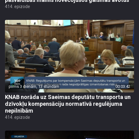
414. epizode
pirms 3 dienām, 13 stundām
00:03:42
KNAB norāda uz Saeimas deputātu transporta un
dzīvokļu kompensāciju normatīvā regulējuma
nepilnībām
414. epizode