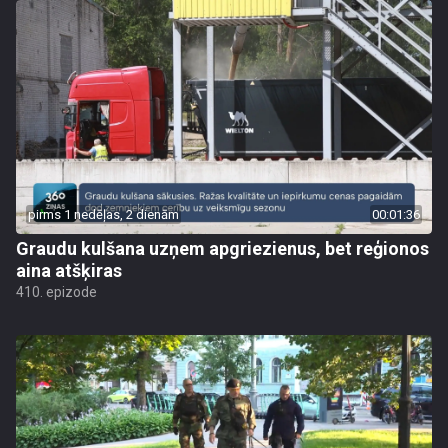
pirms 1 nedēļas, 2 dienām
00:01:36
Graudu kulšana uzņem apgriezienus, bet reģionos
aina atšķiras
410. epizode