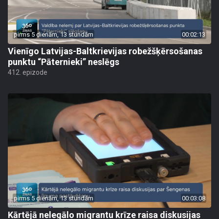
pirms 5 dienām, 13 stundām
00:02:13
Vienīgo Latvijas-Baltkrievijas robežšķērsošanas
punktu “Pāternieki” neslēgs
412. epizode
pirms 5 dienām, 13 stundām
00:03:08
Kārtējā nelegālo migrantu krīze raisa diskusijas