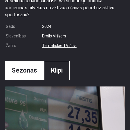
veselības uzlabošanai.Bet vai šī nodokļu politika
pārliecinās cilvēkus no aktīvas ēšanas pāriet uz aktīvu
sportošanu?
Gads
2024
Slavenības
Emīls Višķers
Žanrs
Tematiskie TV šovi
Sezonas
Klipi