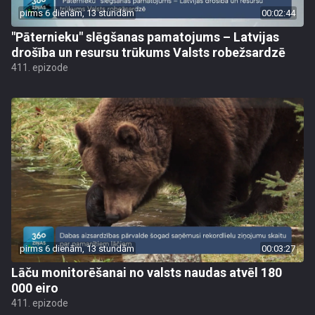
pirms 6 dienām, 13 stundām
00:02:44
"Pāternieku" slēgšanas pamatojums – Latvijas
drošība un resursu trūkums Valsts robežsardzē
411. epizode
pirms 6 dienām, 13 stundām
00:03:27
Lāču monitorēšanai no valsts naudas atvēl 180
000 eiro
411. epizode