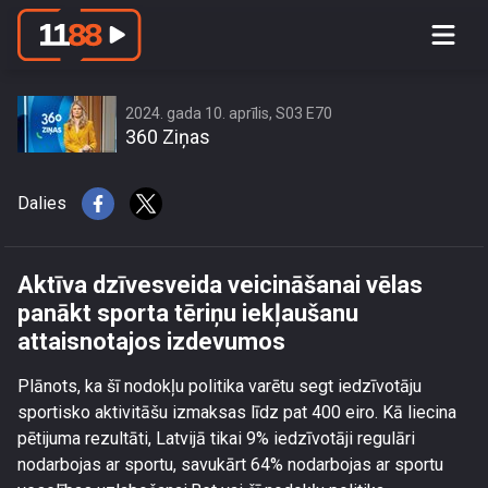
Aktīva dzīvesveida veicināšanai vēlas
panākt sporta tēriņu iekļaušanu
attaisnotajos izdevumos
2024. gada 10. aprīlis, S03 E70
360 Ziņas
Dalies
Aktīva dzīvesveida veicināšanai vēlas
panākt sporta tēriņu iekļaušanu
attaisnotajos izdevumos
Plānots, ka šī nodokļu politika varētu segt iedzīvotāju
sportisko aktivitāšu izmaksas līdz pat 400 eiro. Kā liecina
pētijuma rezultāti, Latvijā tikai 9% iedzīvotāji regulāri
nodarbojas ar sportu, savukārt 64% nodarbojas ar sportu