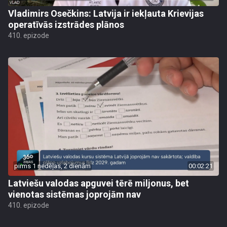
Vladimirs Osečkins: Latvija ir iekļauta Krievijas
operatīvās izstrādes plānos
410. epizode
pirms 1 nedēļas, 2 dienām
00:02:21
Latviešu valodas apguvei tērē miljonus, bet
vienotas sistēmas joprojām nav
410. epizode