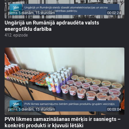
pirms 5 dienām, 15 stundām
00:02:24
Ungārijā un Rumānijā apdraudēta valsts
energotīklu darbība
412. epizode
pirms 5 dienām, 15 stundām
00:03:04
PVN likmes samazināšanas mērķis ir sasniegts –
konkrēti produkti ir kļuvuši lētāki