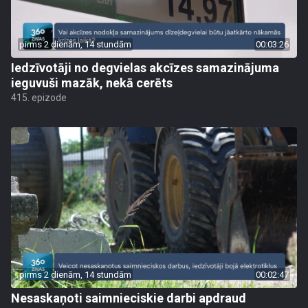
pirms 2 dienām, 14 stundām
00:03:26
Iedzīvotāji no degvielas akcīzes samazinājuma
ieguvuši mazāk, nekā cerēts
415. epizode
pirms 2 dienām, 14 stundām
00:02:47
Nesaskaņoti saimnieciskie darbi apdraud