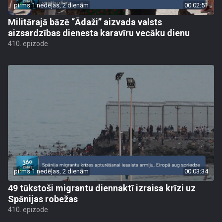
pirms 1 nedēļas, 2 dienām
00:02:51
Militārajā bāzē “Ādaži” aizvada valsts
aizsardzības dienesta karavīru vecāku dienu
410. epizode
pirms 1 nedēļas, 2 dienām
00:03:34
49 tūkstoši migrantu diennaktī izraisa krīzi uz
Spānijas robežas
410. epizode