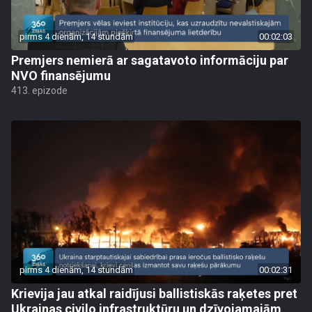
pirms 4 dienām, 14 stundām
00:02:03
Premjers nemierā ar sagatavoto informāciju par
NVO finansējumu
413. epizode
pirms 4 dienām, 14 stundām
00:02:31
Krievija jau atkal raidījusi ballistiskās raķetes pret
Ukrainas civilo infrastruktūru un dzīvojamajām