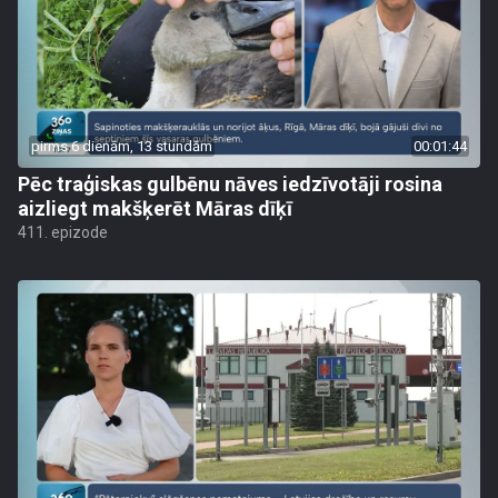
pirms 6 dienām, 13 stundām
00:01:44
Pēc traģiskas gulbēnu nāves iedzīvotāji rosina
aizliegt makšķerēt Māras dīķī
411. epizode