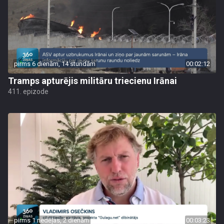
pirms 6 dienām, 14 stundām
00:02:12
Tramps apturējis militāru triecienu Irānai
411. epizode
pirms 1 nedēļas, 2 dienām
00:03:23