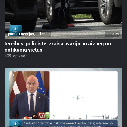
pirms 1 nedēļas, 3 dienām
00:03:39
Iereibusi policiste izraisa avāriju un aizbēg no
notikuma vietas
409. epizode