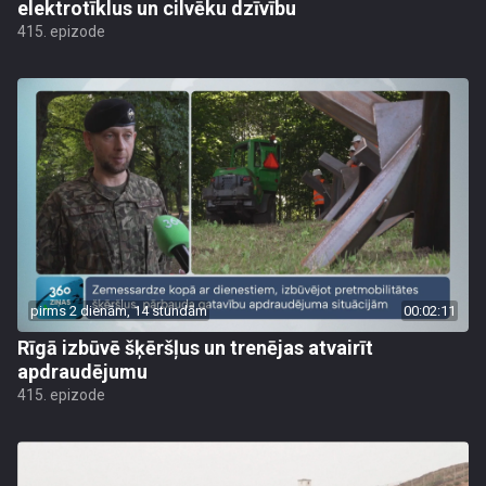
elektrotīklus un cilvēku dzīvību
415. epizode
pirms 2 dienām, 14 stundām
00:02:11
Rīgā izbūvē šķēršļus un trenējas atvairīt
apdraudējumu
415. epizode