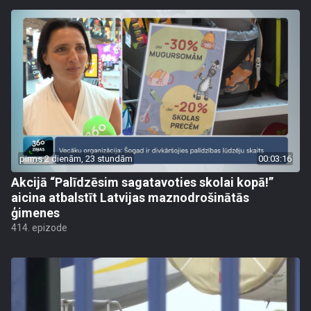
pirms 2 dienām, 23 stundām
00:03:16
Akcijā “Palīdzēsim sagatavoties skolai kopā!”
aicina atbalstīt Latvijas maznodrošinātās
ģimenes
414. epizode