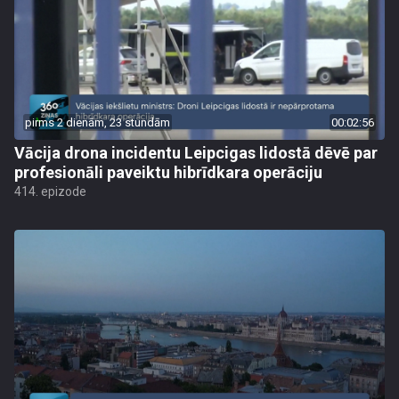
pirms 2 dienām, 23 stundām
00:02:56
Vācija drona incidentu Leipcigas lidostā dēvē par
profesionāli paveiktu hibrīdkara operāciju
414. epizode