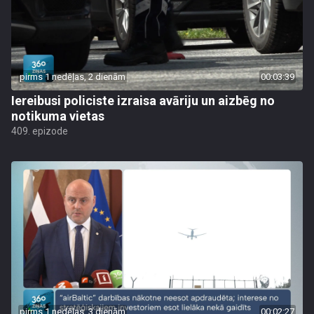
pirms 1 nedēļas, 2 dienām
00:03:39
Iereibusi policiste izraisa avāriju un aizbēg no
notikuma vietas
409. epizode
pirms 1 nedēļas, 3 dienām
00:02:27