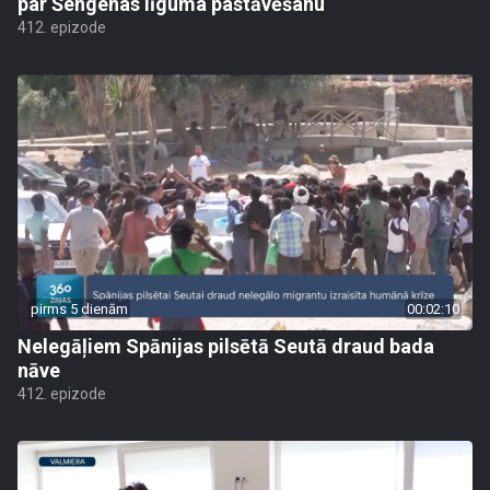
par Šengenas līguma pastāvēšanu
412. epizode
pirms 5 dienām
00:02:10
Nelegāļiem Spānijas pilsētā Seutā draud bada
nāve
412. epizode