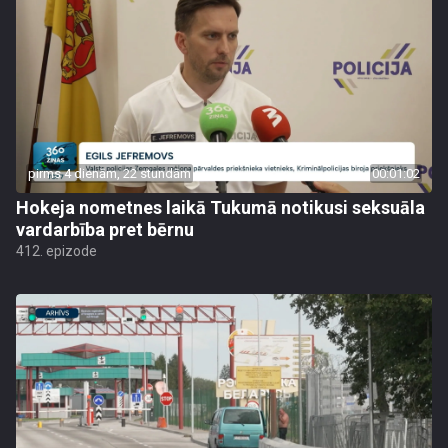
pirms 4 dienām, 22 stundām
00:01:02
Hokeja nometnes laikā Tukumā notikusi seksuāla
vardarbība pret bērnu
412. epizode