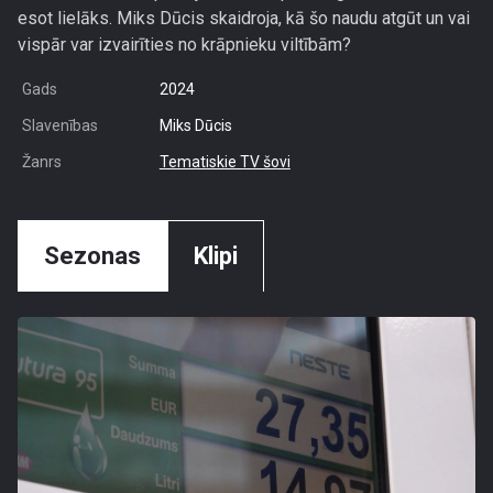
esot lielāks. Miks Dūcis skaidroja, kā šo naudu atgūt un vai
vispār var izvairīties no krāpnieku viltībām?
Gads
2024
Slavenības
Miks Dūcis
Žanrs
Tematiskie TV šovi
Sezonas
Klipi