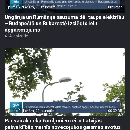
pirms 2 dienām, 23 stundām
00:02:27
Ungārija un Rumānija sausuma dēļ taupa elektrību
– Budapeštā un Bukarestē izslēgts ielu
apgaismojums
414. epizode
pirms 2 dienām, 23 stundām
00:02:35
Par vairāk nekā 6 miljoniem eiro Latvijas
pašvaldībās mainīs novecojušos gaismas avotus