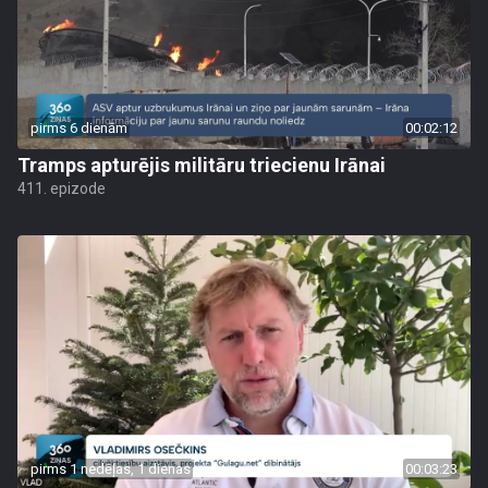
pirms 6 dienām
00:02:12
Tramps apturējis militāru triecienu Irānai
411. epizode
pirms 1 nedēļas, 1 dienas
00:03:23