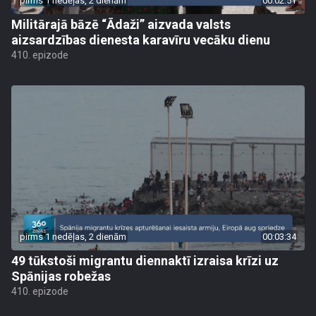
pirms 1 nedēļas, 2 dienām
00:02:51
Militārajā bāzē “Ādaži” aizvada valsts
aizsardzības dienesta karavīru vecāku dienu
410. epizode
pirms 1 nedēļas, 2 dienām
00:03:34
49 tūkstoši migrantu diennaktī izraisa krīzi uz
Spānijas robežas
410. epizode