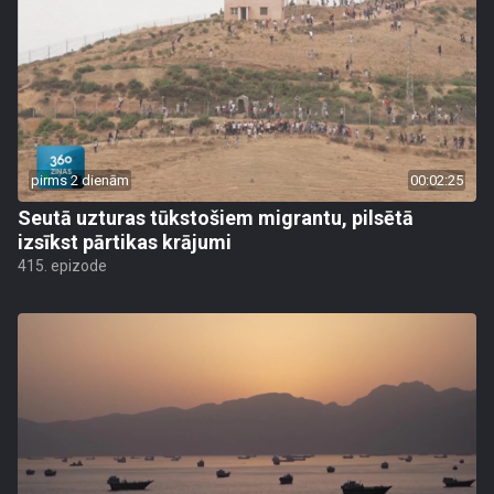
pirms 2 dienām
00:02:25
Seutā uzturas tūkstošiem migrantu, pilsētā
izsīkst pārtikas krājumi
415. epizode