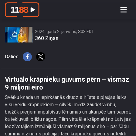
Virtuālo krāpnieku guvums pērn –
vismaz 9 miljoni eiro
2024. gada 2. janvāris, S03 E01
360 Ziņas
Dalies
Virtuālo krāpnieku guvums pērn – vismaz
9 miljoni eiro
Svētku kņada un iepirkšanās drudzis ir īstais pļaujas laiks
visu veidu krāpniekiem – cilvēki mēdz zaudēt vērību,
biežāk pieņem impulsīvus lēmumus un tikai pēc tam saprot,
ka iekļuvuši blēžu nagos. Pērn virtuālie krāpnieki no Latvijas
iedzīvotājiem izmānījuši vismaz 9 miljonus eiro – par šādu
summu ir zināms policijai, taču krāpnieku guvums noteikti