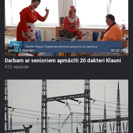
pirms 5 dienām
00:02:38
Darbam ar senioriem apmācīti 20 dakteri Klauni
412. epizode