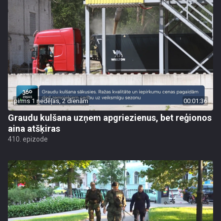
pirms 1 nedēļas, 2 dienām
00:01:36
Graudu kulšana uzņem apgriezienus, bet reģionos
aina atšķiras
410. epizode