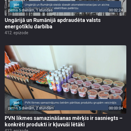
pirms 5 dienām, 1 stundas
00:02:24
Ungārijā un Rumānijā apdraudēta valsts
energotīklu darbība
412. epizode
pirms 5 dienām, 2 stundām
00:03:04
PVN likmes samazināšanas mērķis ir sasniegts –
konkrēti produkti ir kļuvuši lētāki
412. epizode