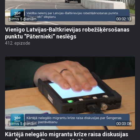
pirms 5 dienām
00:02:13
Vienīgo Latvijas-Baltkrievijas robežšķērsošanas
punktu “Pāternieki” neslēgs
412. epizode
pirms 5 dienām
00:03:08
Kārtējā nelegālo migrantu krīze raisa diskusijas