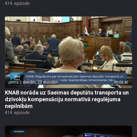
414. epizode
pirms 2 dienām, 23 stundām
00:03:42
KNAB norāda uz Saeimas deputātu transporta un
dzīvokļu kompensāciju normatīvā regulējuma
nepilnībām
414. epizode