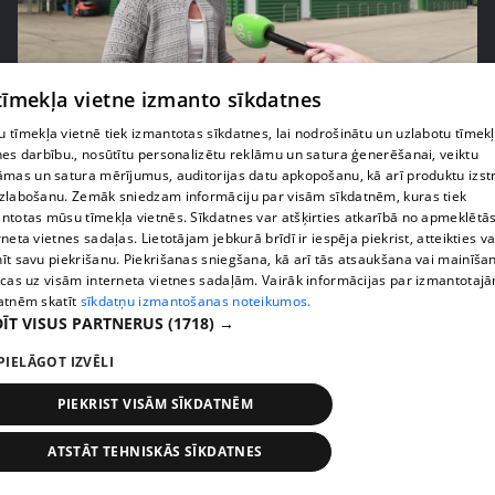
pirms 1 nedēļas, 3 dienām
00:05:05
 tīmekļa vietne izmanto sīkdatnes
Melleņu zelta drudzis: kas nosaka iepirkuma
 tīmekļa vietnē tiek izmantotas sīkdatnes, lai nodrošinātu un uzlabotu tīmek
cenu?
nes darbību., nosūtītu personalizētu reklāmu un satura ģenerēšanai, veiktu
āmas un satura mērījumus, auditorijas datu apkopošanu, kā arī produktu izst
409. epizode
zlabošanu. Zemāk sniedzam informāciju par visām sīkdatnēm, kuras tiek
ntotas mūsu tīmekļa vietnēs. Sīkdatnes var atšķirties atkarībā no apmeklētā
rneta vietnes sadaļas. Lietotājam jebkurā brīdī ir iespēja piekrist, atteikties va
īt savu piekrišanu. Piekrišanas sniegšana, kā arī tās atsaukšana vai mainīša
ecas uz visām interneta vietnes sadaļām. Vairāk informācijas par izmantotaj
atnēm skatīt
sīkdatņu izmantošanas noteikumos.
ĪT VISUS PARTNERUS
(1718) →
PIELĀGOT IZVĒLI
PIEKRIST VISĀM SĪKDATNĒM
ATSTĀT TEHNISKĀS SĪKDATNES
pirms 1 nedēļas, 3 dienām
00:02:49