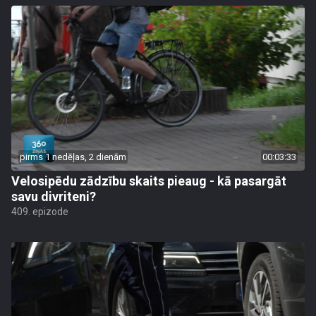
pirms 1 nedēļas, 2 dienām
00:03:33
Velosipēdu zādzību skaits pieaug - kā pasargāt
savu divriteni?
409. epizode