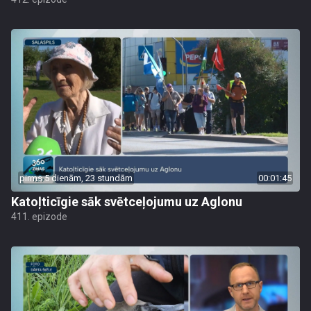
pirms 5 dienām, 23 stundām
00:01:45
Katoļticīgie sāk svētceļojumu uz Aglonu
411. epizode