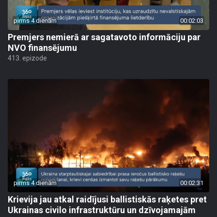
pirms 4 dienām
00:02:03
Premjers nemierā ar sagatavoto informāciju par
NVO finansējumu
413. epizode
pirms 4 dienām
00:02:31
Krievija jau atkal raidījusi ballistiskās raķetes pret
Ukrainas civilo infrastruktūru un dzīvojamajām