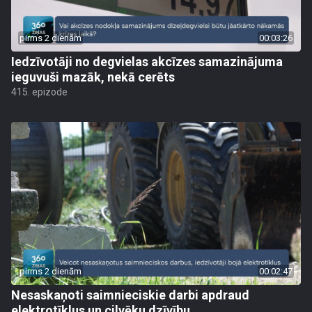
pirms 2 dienām
00:03:26
Iedzīvotāji no degvielas akcīzes samazinājuma
ieguvuši mazāk, nekā cerēts
415. epizode
pirms 2 dienām
00:02:47
Nesaskaņoti saimnieciskie darbi apdraud
elektrotīklus un cilvēku dzīvību