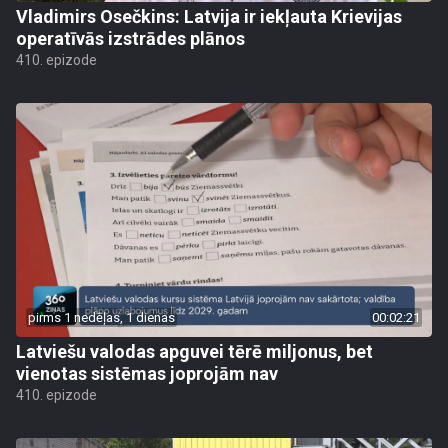
Vladimirs Osečkins: Latvija ir iekļauta Krievijas
operatīvās izstrādes plānos
410. epizode
pirms 1 nedēļas, 1 dienas
00:02:21
Latviešu valodas apguvei tērē miljonus, bet
vienotas sistēmas joprojām nav
410. epizode