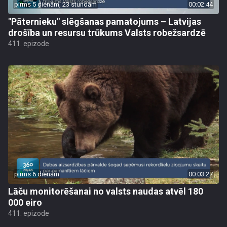
pirms 5 dienām, 23 stundām
00:02:44
"Pāternieku" slēgšanas pamatojums – Latvijas
drošība un resursu trūkums Valsts robežsardzē
411. epizode
pirms 6 dienām
00:03:27
Lāču monitorēšanai no valsts naudas atvēl 180
000 eiro
411. epizode