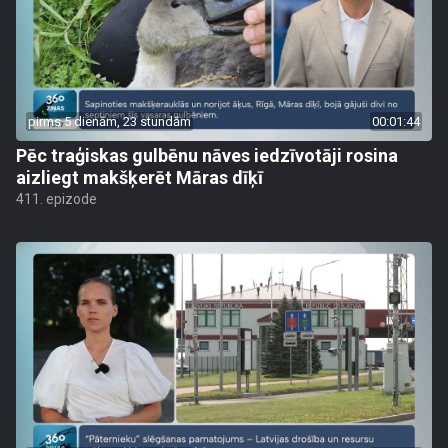
pirms 5 dienām, 23 stundām
00:01:44
Pēc traģiskas gulbēnu nāves iedzīvotāji rosina
aizliegt makšķerēt Māras dīķī
411. epizode