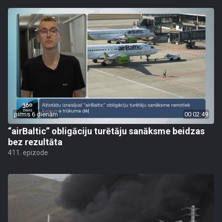
pirms 6 dienām
00:02:49
“airBaltic” obligāciju turētāju sanāksme beidzas
bez rezultāta
411. epizode