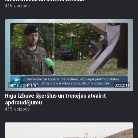
415. epizode
pirms 2 dienām
00:02:11
Rīgā izbūvē šķēršļus un trenējas atvairīt
apdraudējumu
415. epizode