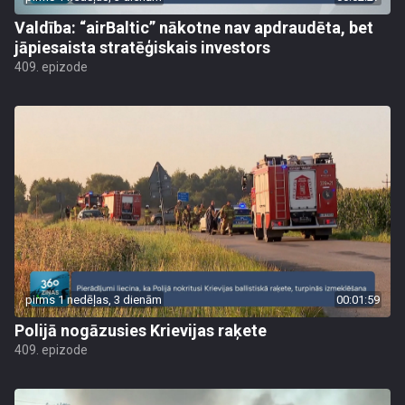
Valdība: “airBaltic” nākotne nav apdraudēta, bet
jāpiesaista stratēģiskais investors
409. epizode
pirms 1 nedēļas, 3 dienām
00:01:59
Polijā nogāzusies Krievijas raķete
409. epizode