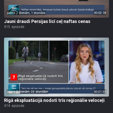
pirms 2 dienām, 1 stundas
00:02:18
Jauni draudi Persijas līcī ceļ naftas cenas
415. epizode
pirms 2 dienām, 22 stundām
00:01:35
Rīgā ekspluatācijā nodoti trīs reģionālie veloceļi
414. epizode