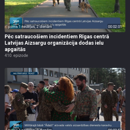
pirms 1 nedēļas, 2 dienām
00:02:01
Pēc satraucošiem incidentiem Rīgas centrā
Latvijas Aizsargu organizācija dodas ielu
apgaitās
410. epizode