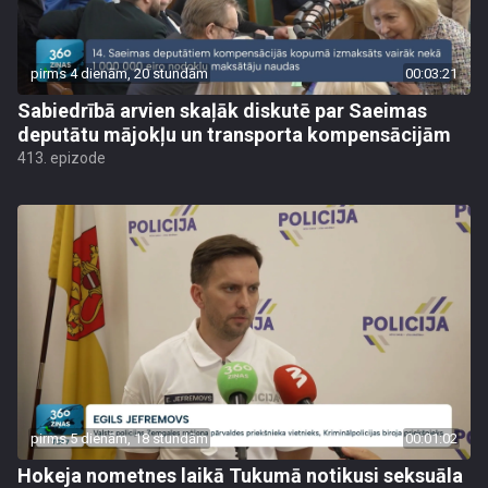
pirms 4 dienām, 20 stundām
00:03:21
Sabiedrībā arvien skaļāk diskutē par Saeimas
deputātu mājokļu un transporta kompensācijām
413. epizode
pirms 5 dienām, 18 stundām
00:01:02
Hokeja nometnes laikā Tukumā notikusi seksuāla