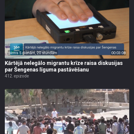
pirms 5 dienām, 20 stundām
00:03:08
Kārtējā nelegālo migrantu krīze raisa diskusijas
par Šengenas līguma pastāvēšanu
412. epizode