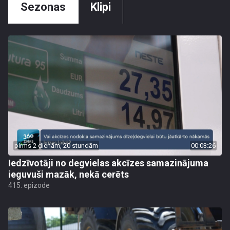
Sezonas
Klipi
pirms 2 dienām, 20 stundām
00:03:26
Iedzīvotāji no degvielas akcīzes samazinājuma
ieguvuši mazāk, nekā cerēts
415. epizode