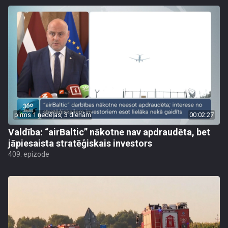
pirms 1 nedēļas, 3 dienām
00:02:27
Valdība: “airBaltic” nākotne nav apdraudēta, bet
jāpiesaista stratēģiskais investors
409. epizode