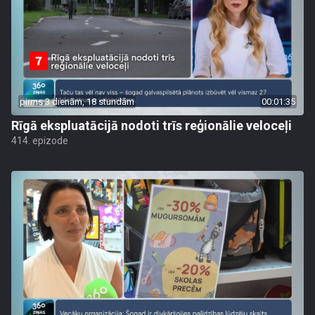
pirms 3 dienām, 18 stundām
00:01:35
Rīgā ekspluatācijā nodoti trīs reģionālie veloceļi
414. epizode