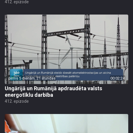
412. epizode
pirms 5 dienām, 21 stundas
00:02:24
Ungārijā un Rumānijā apdraudēta valsts
energotīklu darbība
412. epizode