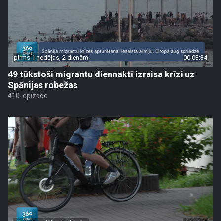
pirms 1 nedēļas, 2 dienām
00:03:34
49 tūkstoši migrantu diennaktī izraisa krīzi uz
Spānijas robežas
410. epizode