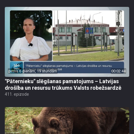
pirms 6 dienām, 19 stundām
00:02:44
"Pāternieku" slēgšanas pamatojums – Latvijas
drošība un resursu trūkums Valsts robežsardzē
411. epizode