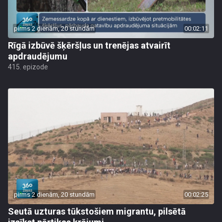
pirms 2 dienām, 20 stundām
00:02:11
Rīgā izbūvē šķēršļus un trenējas atvairīt
apdraudējumu
415. epizode
pirms 2 dienām, 20 stundām
00:02:25
Seutā uzturas tūkstošiem migrantu, pilsētā