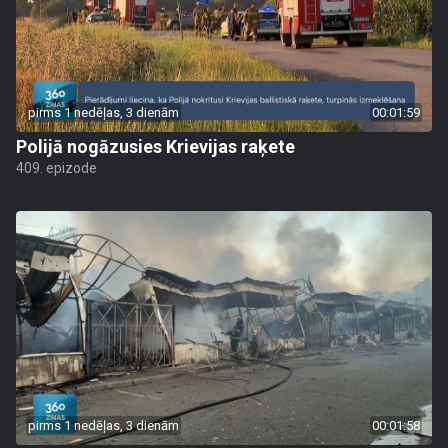
pirms 1 nedēļas, 3 dienām
00:01:59
Polijā nogāzusies Krievijas raķete
409. epizode
pirms 1 nedēļas, 3 dienām
00:01:58