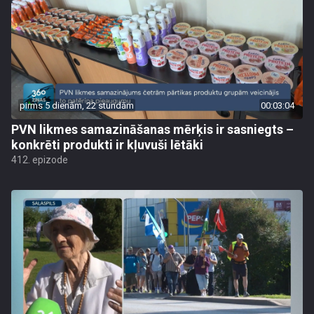
pirms 5 dienām, 22 stundām
00:03:04
PVN likmes samazināšanas mērķis ir sasniegts –
konkrēti produkti ir kļuvuši lētāki
412. epizode