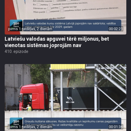
pirms 1 nedēļas, 2 dienām
00:02:21
Latviešu valodas apguvei tērē miljonus, bet
vienotas sistēmas joprojām nav
410. epizode
pirms 1 nedēļas, 2 dienām
00:01:36