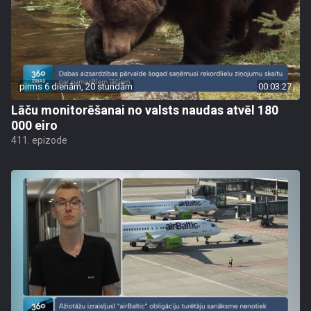
pirms 6 dienām, 20 stundām
00:03:27
Lāču monitorēšanai no valsts naudas atvēl 180
000 eiro
411. epizode