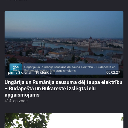
pirms 3 dienām, 19 stundām
00:02:27
Ungārija un Rumānija sausuma dēļ taupa elektrību
– Budapeštā un Bukarestē izslēgts ielu
apgaismojums
414. epizode