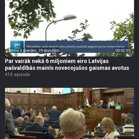
pirms 3 dienām, 19 stundām
00:02:35
Par vairāk nekā 6 miljoniem eiro Latvijas
pašvaldībās mainīs novecojušos gaismas avotus
414. epizode