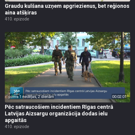
Graudu kulšana uzņem apgriezienus, bet reģionos
aina atšķiras
410. epizode
pirms 1 nedēļas, 2 dienām
00:02:01
Pēc satraucošiem incidentiem Rīgas centrā
Latvijas Aizsargu organizācija dodas ielu
apgaitās
410. epizode