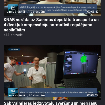
pirms 3 dienām, 19 stundām
00:03:42
KNAB norāda uz Saeimas deputātu transporta un
dzīvokļu kompensāciju normatīvā regulējuma
nepilnībām
414. epizode
pirms 4 dienām, 20 stundām
00:02:22
Sāk Valmieras iedzīvotāju svēršanu un mērīšanu