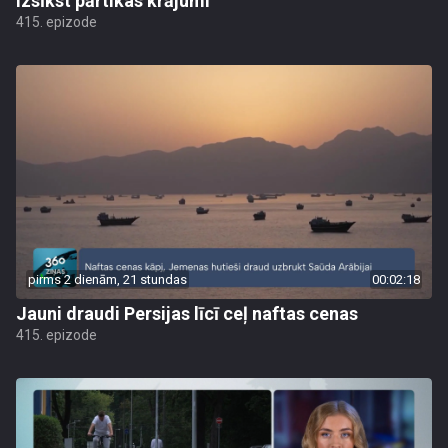
izsīkst pārtikas krājumi
415. epizode
pirms 2 dienām, 21 stundas
00:02:18
Jauni draudi Persijas līcī ceļ naftas cenas
415. epizode