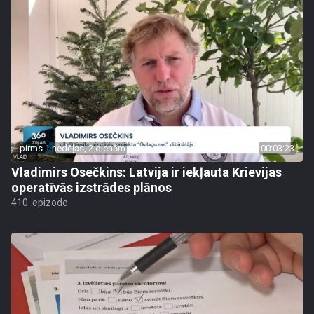
pirms 1 nedēļas, 2 dienām
00:03:23
Vladimirs Osečkins: Latvija ir iekļauta Krievijas
operatīvās izstrādes plānos
410. epizode