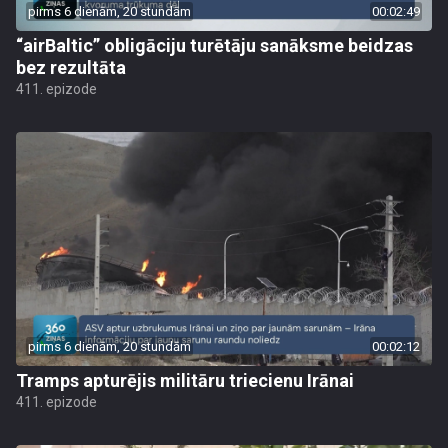
pirms 6 dienām, 20 stundām
00:02:49
“airBaltic” obligāciju turētāju sanāksme beidzas
bez rezultāta
411. epizode
pirms 6 dienām, 20 stundām
00:02:12
Tramps apturējis militāru triecienu Irānai
411. epizode