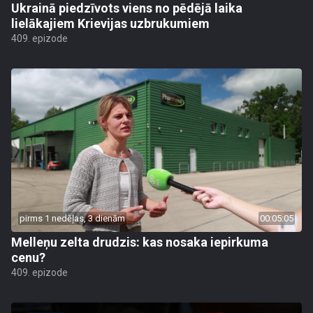
Ukrainā piedzīvots viens no pēdējā laika
lielākajiem Krievijas uzbrukumiem
409. epizode
pirms 1 nedēļas, 3 dienām
00:05:05
Melleņu zelta drudzis: kas nosaka iepirkuma
cenu?
409. epizode