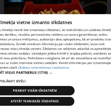
 tīmekļa vietne izmanto sīkdatnes
 tīmekļa vietnē tiek izmantotas sīkdatnes, lai nodrošinātu un uzlabotu tīmek
nes darbību., nosūtītu personalizētu reklāmu un satura ģenerēšanai, veiktu
āmas un satura mērījumus, auditorijas datu apkopošanu, kā arī produktu izst
zlabošanu. Zemāk sniedzam informāciju par visām sīkdatnēm, kuras tiek
ntotas mūsu tīmekļa vietnēs. Sīkdatnes var atšķirties atkarībā no apmeklētā
pirms 1 nedēļas, 3 dienām
00:02:49
rneta vietnes sadaļas. Lietotājam jebkurā brīdī ir iespēja piekrist, atteikties va
Ogas un sēnes šogad dārgākas, bet uzpirkšanas
īt savu piekrišanu. Piekrišanas sniegšana, kā arī tās atsaukšana vai mainīša
ecas uz visām interneta vietnes sadaļām. Vairāk informācijas par izmantotaj
punktos to krietni mazāk
atnēm skatīt
sīkdatņu izmantošanas noteikumos.
409. epizode
ĪT VISUS PARTNERUS
(1718) →
PIELĀGOT IZVĒLI
PIEKRIST VISĀM SĪKDATNĒM
ATSTĀT TEHNISKĀS SĪKDATNES