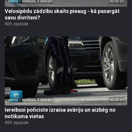
pirms 1 nedēļas, 3 dienām
00:03:33
Velosipēdu zādzību skaits pieaug - kā pasargāt
savu divriteni?
409. epizode
pirms 1 nedēļas, 3 dienām
00:03:39
Iereibusi policiste izraisa avāriju un aizbēg no
notikuma vietas
409. epizode