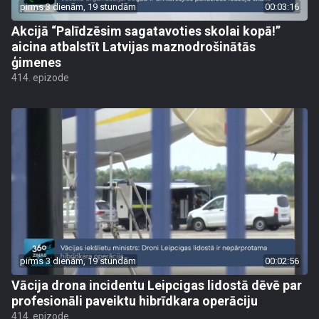
pirms 3 dienām, 19 stundām
00:03:16
Akcijā “Palīdzēsim sagatavoties skolai kopā!”
aicina atbalstīt Latvijas maznodrošinātās
ģimenes
414. epizode
pirms 3 dienām, 19 stundām
00:02:56
Vācija drona incidentu Leipcigas lidostā dēvē par
profesionāli paveiktu hibrīdkara operāciju
414. epizode