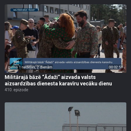
pirms 1 nedēļas, 2 dienām
00:02:51
Militārajā bāzē “Ādaži” aizvada valsts
aizsardzības dienesta karavīru vecāku dienu
410. epizode