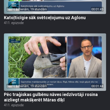
pirms 6 dienām, 19 stundām
00:01:45
Katoļticīgie sāk svētceļojumu uz Aglonu
411. epizode
pirms 6 dienām, 19 stundām
00:01:44
Pēc traģiskas gulbēnu nāves iedzīvotāji rosina
aizliegt makšķerēt Māras dīķī
411. epizode