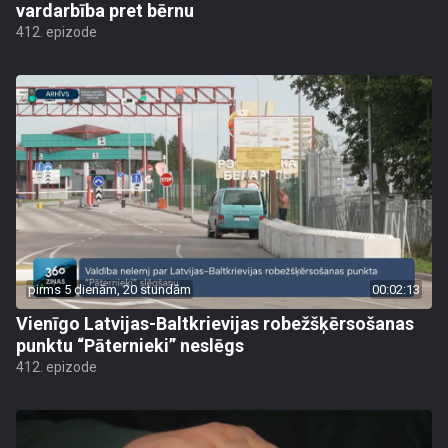
vardarbība pret bērnu
412. epizode
pirms 5 dienām, 20 stundām
00:02:13
Vienīgo Latvijas-Baltkrievijas robežšķērsošanas
punktu “Pāternieki” neslēgs
412. epizode