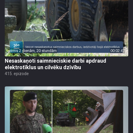
pirms 2 dienām, 20 stundām
00:02:47
Nesaskaņoti saimnieciskie darbi apdraud
elektrotīklus un cilvēku dzīvību
415. epizode