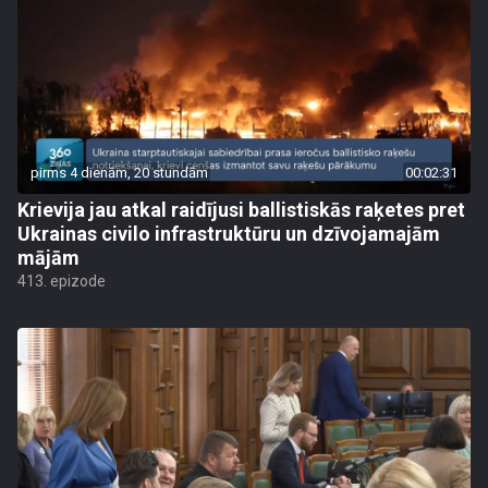
pirms 4 dienām, 20 stundām
00:02:31
Krievija jau atkal raidījusi ballistiskās raķetes pret
Ukrainas civilo infrastruktūru un dzīvojamajām
mājām
413. epizode