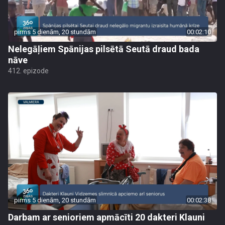
pirms 5 dienām, 20 stundām
00:02:10
Nelegāļiem Spānijas pilsētā Seutā draud bada
nāve
412. epizode
pirms 5 dienām, 20 stundām
00:02:38
Darbam ar senioriem apmācīti 20 dakteri Klauni