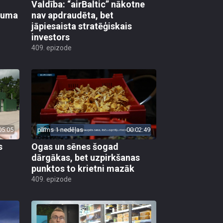
Valdība: “airBaltic” nākotne
ikuma
nav apdraudēta, bet
jāpiesaista stratēģiskais
investors
409. epizode
05:05
pirms 1 nedēļas
00:02:49
s
Ogas un sēnes šogad
dārgākas, bet uzpirkšanas
punktos to krietni mazāk
409. epizode