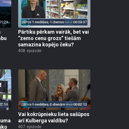
01:29
pirms 1 nedēļas, 1 dienas
00:03:37
s
Pārtiku pērkam vairāk, bet vai
mbu
“zemo cenu grozs” tiešām
samazina kopējo čeku?
408. epizode
02:59
pirms 1 nedēļas, 2 dienām
00:02:53
Vai kokrūpnieku lieta sašūpos
ākuma
arī Kulberga valdību?
āko
407. epizode