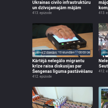
Ukrainas civilo infrastruktūru
mājo
un dzīvojamajām mājām
kom
413. epizode
413. 
pirms 2 dienām, 15 stundām
00:03:08
pirm
Kārtējā nelegālo migrantu
Nele
krīze raisa diskusijas par
Seut
Šengenas līguma pastāvēšanu
412. 
412. epizode