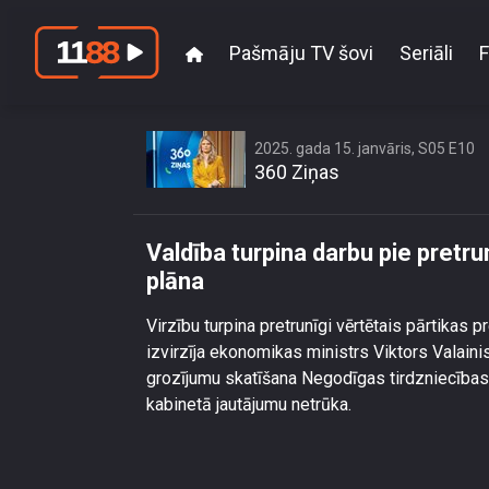
Pašmāju TV šovi
Seriāli
F
Valdība turpina 
2025. gada 15. janvāris, S05 E10
360 Ziņas
Valdība turpina darbu pie pretr
plāna
Virzību turpina pretrunīgi vērtētais pārtikas
izvirzīja ekonomikas ministrs Viktors Valaini
grozījumu skatīšana Negodīgas tirdzniecības 
kabinetā jautājumu netrūka.