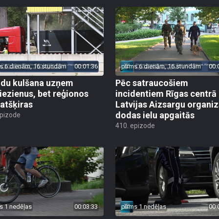
s 6 dienām, 16 stundām
00:01:36
pirms 6 dienām, 16 stundām
00:
du kulšana uzņem
Pēc satraucošiem
iezienus, bet reģionos
incidentiem Rīgas centrā
 atšķiras
Latvijas Aizsargu organiz
dodas ielu apgaitās
epizode
410. epizode
s 1 nedēļas
00:03:33
pirms 1 nedēļas
00: