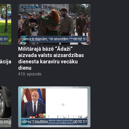
02:01
pirms 6 dienām, 16 stundām
00:02:51
Militārajā bāzē “Ādaži”
aizvada valsts aizsardzības
ācija
dienesta karavīru vecāku
dienu
410. epizode
03:39
pirms 1 nedēļas
00:02:27