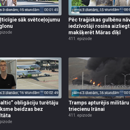
s 3 dienām, 15 stundām
00:01:45
pirms 3 dienām, 15 stundām
00:
ļticīgie sāk svētceļojumu
Pēc traģiskas gulbēnu nā
glonu
iedzīvotāji rosina aizliegt
makšķerēt Māras dīķī
epizode
411. epizode
s 3 dienām, 16 stundām
00:02:49
pirms 3 dienām, 16 stundām
00:
altic” obligāciju turētāju
Tramps apturējis militāru
ksme beidzas bez
triecienu Irānai
ltāta
411. epizode
epizode