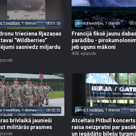
s 1 nedēļas, 1 dienas
00:01:53
pirms 1 nedēļas, 1 dienas
00:
dronu trieciena Rjazaņas
Francijā fiksē jaunu daba
ktavai “Wildberries”
parādību - pirokumoloni
ējumi sasniedz miljardu
jeb uguns mākoni
408. epizode
epizode
s 1 nedēļas, 1 dienas
00:02:32
pirms 1 nedēļas, 1 dienas
00:
ras brīvlaikā jaunieši
Atceltais Pitbull koncerts
st militārās prasmes
raisa neizpratni par pas
un iegādāto biļešu turpm
epizode