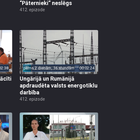
“Pāternieki” neslēgs
412. epizode
02:38
pirms 2 dienām, 16 stundām
00:02:24
ācīti
Ungārijā un Rumānijā
apdraudēta valsts energotīklu
darbība
412. epizode