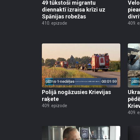
49 tūkstoši migrantu
Velo
diennaktī izraisa krīzi uz
piea
Spānijas robežas
divri
410. epizode
409. 
pirms 1 nedēļas
00:01:59
pirm
Polijā nogāzusies Krievijas
Ukra
raķete
pēdē
Krie
409. epizode
409. 