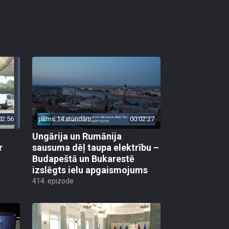
02:56
pirms 14 stundām
00:02:27
Ungārija un Rumānija
r
sausuma dēļ taupa elektrību –
Budapeštā un Bukarestē
izslēgts ielu apgaismojums
414. epizode