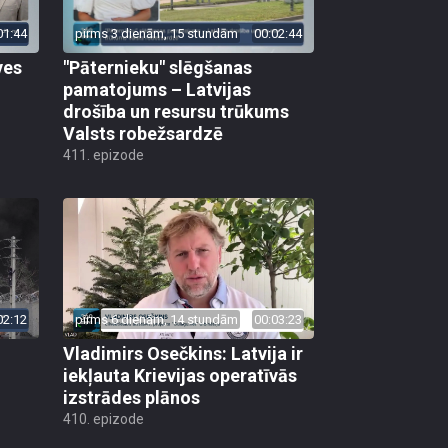
01:44
pirms 3 dienām, 15 stundām
00:02:44
ves
"Pāternieku" slēgšanas
pamatojums – Latvijas
drošība un resursu trūkums
Valsts robežsardzē
411. epizode
02:12
pirms 6 dienām, 14 stundām
00:03:23
Vladimirs Osečkins: Latvija ir
iekļauta Krievijas operatīvās
izstrādes plānos
410. epizode