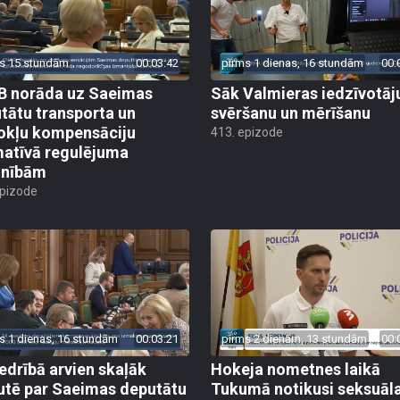
s 15 stundām
00:03:42
pirms 1 dienas, 16 stundām
00:
 norāda uz Saeimas
Sāk Valmieras iedzīvotāj
tātu transporta un
svēršanu un mērīšanu
okļu kompensāciju
413. epizode
atīvā regulējuma
lnībām
epizode
s 1 dienas, 16 stundām
00:03:21
pirms 2 dienām, 13 stundām
00:
edrībā arvien skaļāk
Hokeja nometnes laikā
utē par Saeimas deputātu
Tukumā notikusi seksuāl