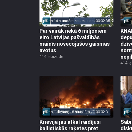
pirms 14 stundām
00:02:35
pirm
Par vairāk nekā 6 miljoniem
KNAB
eiro Latvijas pašvaldībās
depu
mainīs novecojušos gaismas
dzīv
avotus
norm
nepi
414. epizode
414. 
pirms 1 dienas, 16 stundām
00:02:31
pirm
Krievija jau atkal raidījusi
Sabi
ballistiskās raķetes pret
disk