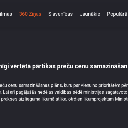
ilmas
360 Ziņas
Slavenības
Jaunākie
Populārā
darbu pie pretrunīgi vērtētā pārtikas preču cenu sa
unīgi vērtētā pārtikas preču cenu samazināša
 preču cenu samazināšanas plāns, kuru par vienu no prioritātēm pē
s. Lai arī pagājušās nedēļas valdības sēdē ministrijas sagatavoto
prakses aizlieguma likumā atlika, otrdien likumprojektam Minist