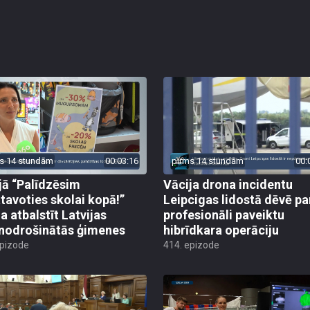
s 14 stundām
00:03:16
pirms 14 stundām
00:
jā “Palīdzēsim
Vācija drona incidentu
tavoties skolai kopā!”
Leipcigas lidostā dēvē pa
a atbalstīt Latvijas
profesionāli paveiktu
odrošinātās ģimenes
hibrīdkara operāciju
epizode
414. epizode