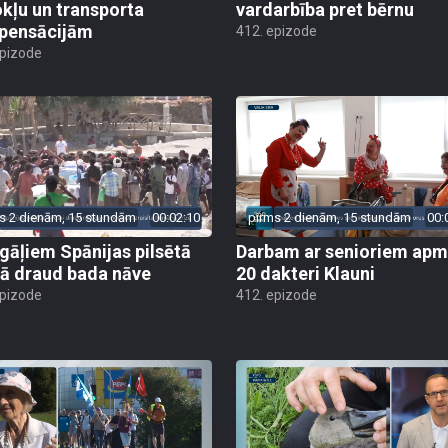
kļu un transporta
vardarbība pret bērnu
pensācijām
412. epizode
epizode
s 2 dienām, 15 stundām
00:02:10
pirms 2 dienām, 15 stundām
00:
gāļiem Spānijas pilsētā
Darbam ar senioriem apm
ā draud bada nāve
20 dakteri Klauni
epizode
412. epizode