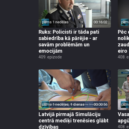
pirms 1 nedēļas
00:16:02
pirm
Ruks: Policisti ir tāda pati
Pēc 
sabiedrība kā pārējie - ar
noli
savām problēmām un
zaud
emocijām
eiro
409. epizode
408. 
pirms 1 nedēļas, 1 dienas
00:00:56
pirm
Latvijā pirmajā Simulāciju
Vasa
centrā mediķi trenēsies glābt
apgū
dzīvības
408. 