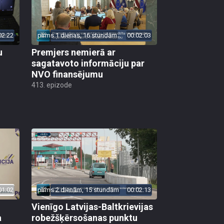
02:22
pirms 1 dienas, 16 stundām
00:02:03
u
Premjers nemierā ar
sagatavoto informāciju par
NVO finansējumu
413. epizode
01:02
pirms 2 dienām, 15 stundām
00:02:13
Vienīgo Latvijas-Baltkrievijas
a
robežšķērsošanas punktu