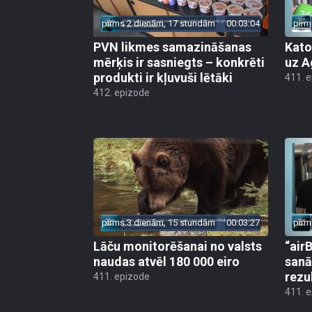
pirms 2 dienām, 17 stundām
00:03:04
pirm
PVN likmes samazināšanas
Kato
mērķis ir sasniegts – konkrēti
uz A
produkti ir kļuvuši lētāki
411. 
412. epizode
pirms 3 dienām, 15 stundām
00:03:27
pirm
Lāču monitorēšanai no valsts
“airB
naudas atvēl 180 000 eiro
sanā
rezu
411. epizode
411. 