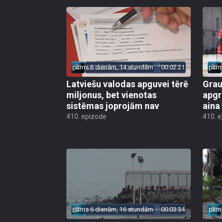
pirms 6 dienām, 14 stundām
00:02:21
pirm
Latviešu valodas apguvei tērē
Grau
miljonus, bet vienotas
apgr
sistēmas joprojām nav
aina
410. epizode
410. 
pirms 6 dienām, 16 stundām
00:03:34
pirm