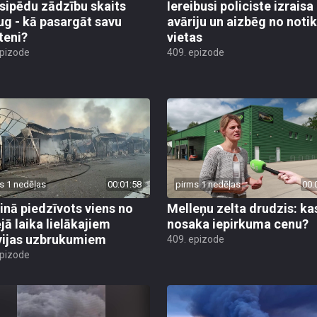
sipēdu zādzību skaits
Iereibusi policiste izraisa
ug - kā pasargāt savu
avāriju un aizbēg no not
teni?
vietas
epizode
409. epizode
s 1 nedēļas
00:01:58
pirms 1 nedēļas
00:
inā piedzīvots viens no
Melleņu zelta drudzis: ka
jā laika lielākajiem
nosaka iepirkuma cenu?
vijas uzbrukumiem
409. epizode
epizode