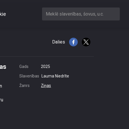
kie
Meklē slavenības, šovus, u.c.
mazināšanas plāna
Dalies
nas
Gads
2025
Slavenības
Lauma Niedrīte
rn
Žanrs
Ziņas
ru