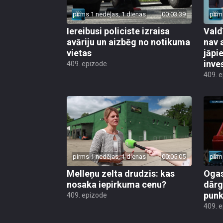
pirms 1 nedēļas, 1 dienas
00:03:39
pirm
Iereibusi policiste izraisa
Vald
avāriju un aizbēg no notikuma
nav 
vietas
jāpi
inve
409. epizode
409. 
pirms 1 nedēļas, 1 dienas
00:05:05
pirm
Melleņu zelta drudzis: kas
Ogas
nosaka iepirkuma cenu?
dārg
punk
409. epizode
409. 