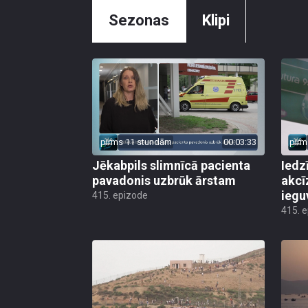
Sezonas
Klipi
pirms 11 stundām
00:03:33
pirm
Jēkabpils slimnīcā pacienta
Iedz
pavadonis uzbrūk ārstam
akcī
iegu
415. epizode
415. 