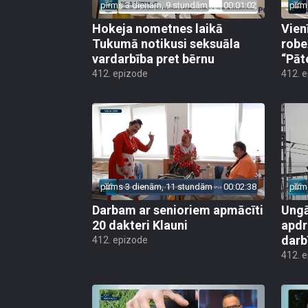
pirms 3 dienām, 9 stundām
00:01:02
pirm
Hokeja nometnes laikā
Vien
Tukumā notikusi seksuāla
robe
vardarbība pret bērnu
“Pāt
412. epizode
412. 
pirms 3 dienām, 11 stundām
00:02:38
pirm
Darbam ar senioriem apmācīti
Ungā
20 dakteri Klauni
apdr
darb
412. epizode
412. 