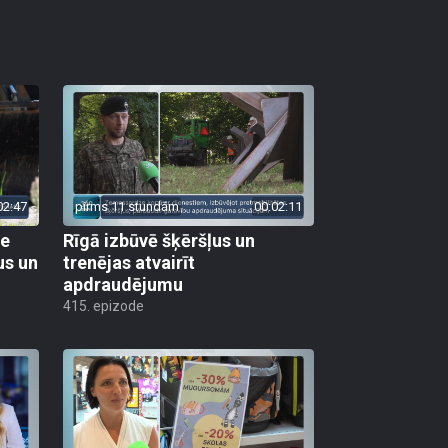
02:47
pirms 11 stundām
00:02:11
ie
Rīgā izbūvē šķēršļus un
us un
trenējas atvairīt
apdraudējumu
415. epizode