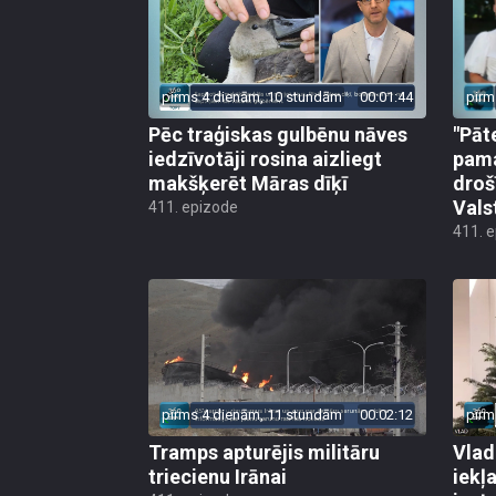
pirms 4 dienām, 10 stundām
00:01:44
pirm
Pēc traģiskas gulbēnu nāves
"Pāt
iedzīvotāji rosina aizliegt
pama
makšķerēt Māras dīķī
droš
Vals
411. epizode
411. 
pirms 4 dienām, 11 stundām
00:02:12
pirm
Tramps apturējis militāru
Vlad
triecienu Irānai
iekļ