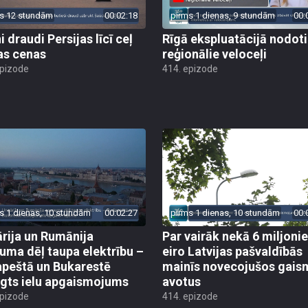
s 12 stundām
00:02:18
pirms 1 dienas, 9 stundām
00:
 draudi Persijas līcī ceļ
Rīgā ekspluatācijā nodoti 
as cenas
reģionālie veloceļi
epizode
414. epizode
s 1 dienas, 10 stundām
00:02:27
pirms 1 dienas, 10 stundām
00:
rija un Rumānija
Par vairāk nekā 6 miljoni
uma dēļ taupa elektrību –
eiro Latvijas pašvaldībās
peštā un Bukarestē
mainīs novecojušos gais
ēgts ielu apgaismojums
avotus
epizode
414. epizode