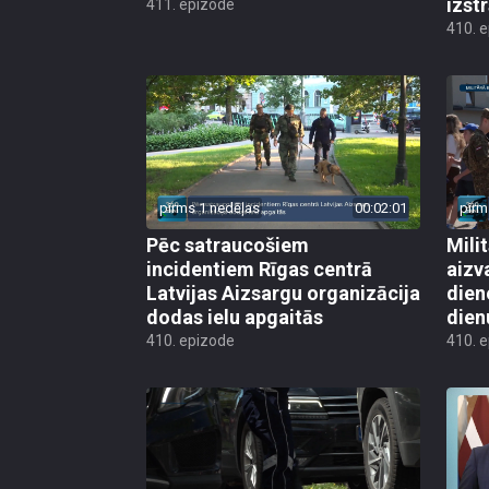
izst
411. epizode
410. 
pirms 1 nedēļas
00:02:01
pirm
Pēc satraucošiem
Mili
incidentiem Rīgas centrā
aizv
Latvijas Aizsargu organizācija
dien
dodas ielu apgaitās
dien
410. epizode
410. 