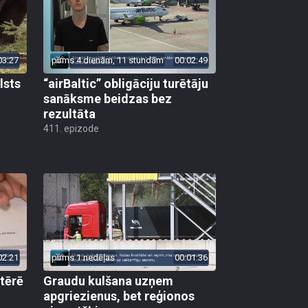
03:27
pirms 4 dienām, 11 stundām
00:02:49
lsts
“airBaltic” obligāciju turētāju
sanāksme beidzas bez
rezultāta
411. epizode
02:21
pirms 1 nedēļas
00:01:36
 tērē
Graudu kulšana uzņem
apgriezienus, bet reģionos