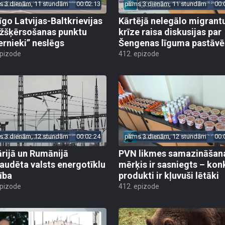
s 3 dienām, 11 stundām
00:02:13
pirms 3 dienām, 11 stundām
00:
īgo Latvijas-Baltkrievijas
Kārtējā nelegālo migrant
žšķērsošanas punktu
krīze raisa diskusijas par
ernieki” neslēgs
Šengenas līguma pastāv
epizode
412. epizode
s 3 dienām, 12 stundām
00:02:24
pirms 3 dienām, 12 stundām
00:
rijā un Rumānijā
PVN likmes samazināšan
audēta valsts energotīklu
mērķis ir sasniegts – kon
ība
produkti ir kļuvuši lētāki
epizode
412. epizode