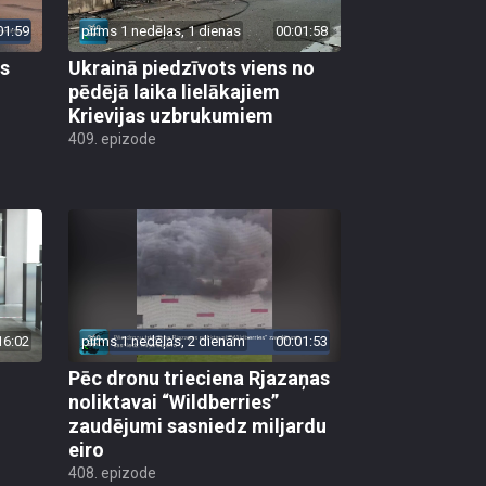
01:59
pirms 1 nedēļas, 1 dienas
00:01:58
as
Ukrainā piedzīvots viens no
pēdējā laika lielākajiem
Krievijas uzbrukumiem
409. epizode
16:02
pirms 1 nedēļas, 2 dienām
00:01:53
Pēc dronu trieciena Rjazaņas
noliktavai “Wildberries”
zaudējumi sasniedz miljardu
eiro
408. epizode