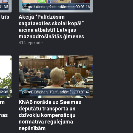
01:35
pirms 1 dienas, 9 stundām
00:03:16
trīs
Akcijā “Palīdzēsim
sagatavoties skolai kopā!”
aicina atbalstīt Latvijas
maznodrošinātās ģimenes
414. epizode
02:35
pirms 1 dienas, 10 stundām
00:03:42
em
KNAB norāda uz Saeimas
deputātu transporta un
mas
dzīvokļu kompensāciju
normatīvā regulējuma
nepilnībām