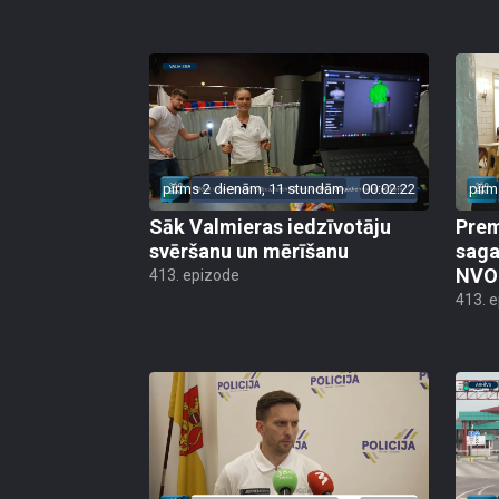
pirms 2 dienām, 11 stundām
00:02:22
pirm
Sāk Valmieras iedzīvotāju
Prem
svēršanu un mērīšanu
saga
NVO 
413. epizode
413. 