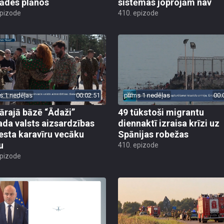
rādes plānos
sistēmas joprojām nav
epizode
410. epizode
s 1 nedēļas
00:02:51
pirms 1 nedēļas
00:
tārajā bāzē “Ādaži”
49 tūkstoši migrantu
ada valsts aizsardzības
diennaktī izraisa krīzi uz
esta karavīru vecāku
Spānijas robežas
u
410. epizode
epizode