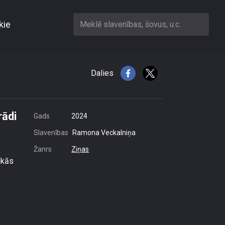
kie
Meklē slavenības, šovus, u.c.
uno PVD cenrādi
Dalies
rādi
Gads
2024
Slavenības
Ramona Veckalniņa
Žanrs
Ziņas
ikās