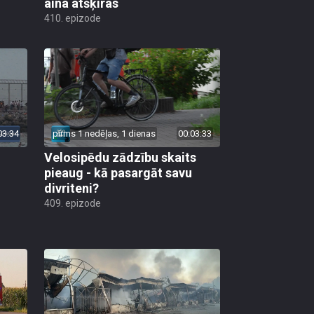
aina atšķiras
410. epizode
03:34
pirms 1 nedēļas, 1 dienas
00:03:33
Velosipēdu zādzību skaits
pieaug - kā pasargāt savu
divriteni?
409. epizode