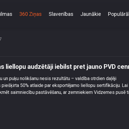
ilmas
360 Ziņas
Slavenības
Jaunākie
Populārā
 budžetā – gaļas liellopu audzētāji iebilst pret ja
7
liellopu audzētāji iebilst pret jauno PVD cen
un puķu nolikšanu nesis rezultātu – valdība otrdien daļēji
ešķirta 50% atlaide par eksportējamo liellopu sertifikāciju. Lai
etekmēt saimniecību pastāvēšanu, ar zemniekiem Vidzemes pusē t