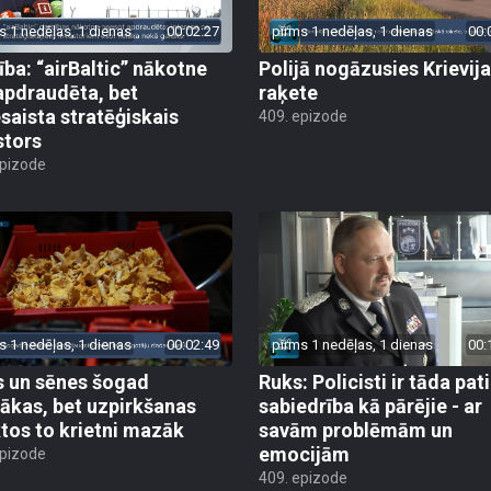
s 1 nedēļas, 1 dienas
00:02:27
pirms 1 nedēļas, 1 dienas
00:
ība: “airBaltic” nākotne
Polijā nogāzusies Krievij
apdraudēta, bet
raķete
esaista stratēģiskais
409. epizode
stors
epizode
s 1 nedēļas, 1 dienas
00:02:49
pirms 1 nedēļas, 1 dienas
00:
 un sēnes šogad
Ruks: Policisti ir tāda pati
ākas, bet uzpirkšanas
sabiedrība kā pārējie - ar
tos to krietni mazāk
savām problēmām un
emocijām
epizode
409. epizode