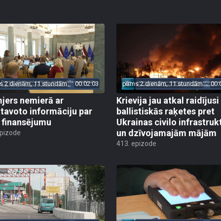
s 2 dienām, 11 stundām
00:02:03
pirms 2 dienām, 11 stundām
00:
jers nemierā ar
Krievija jau atkal raidījusi
tavoto informāciju par
ballistiskās raķetes pret
finansējumu
Ukrainas civilo infrastruk
un dzīvojamajām mājām
epizode
413. epizode