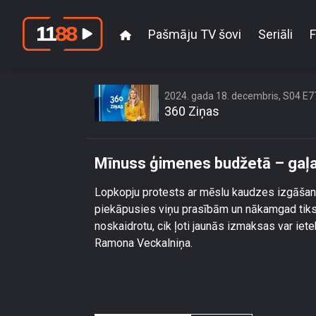
Pašmāju TV šovi
Seriāli
F
Mīnuss ģimenes
2024. gada 18. decembris, S04 E7
360 Ziņas
Mīnuss ģimenes budžetā – gaļas 
Lopkopju protests ar mēslu kaudzes izgāšanu 
piekāpusies viņu prasībām un nākamgad tiks pi
noskaidrotu, cik ļoti jaunās izmaksas var i
Ramona Veckalniņa.