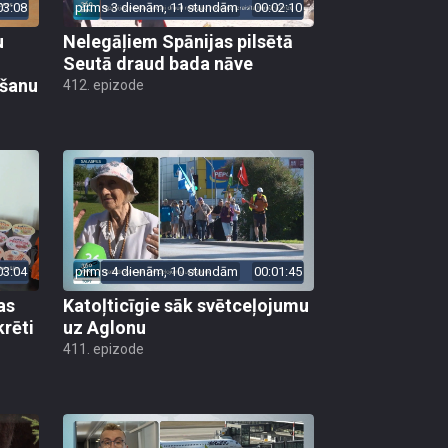
03:08
pirms 3 dienām, 11 stundām
00:02:10
u
Nelegāļiem Spānijas pilsētā
Seutā draud bada nāve
ēšanu
412. epizode
03:04
pirms 4 dienām, 10 stundām
00:01:45
as
Katoļticīgie sāk svētceļojumu
krēti
uz Aglonu
411. epizode