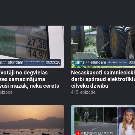
s 11 stundām
00:03:26
pirms 11 stundām
00:
īvotāji no degvielas
Nesaskaņoti saimniecisk
zes samazinājuma
darbi apdraud elektrotīkl
vuši mazāk, nekā cerēts
cilvēku dzīvību
epizode
415. epizode