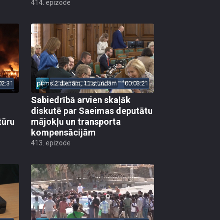
414. epizode
02:31
pirms 2 dienām, 11 stundām
00:03:21
Sabiedrībā arvien skaļāk
diskutē par Saeimas deputātu
tūru
mājokļu un transporta
kompensācijām
413. epizode