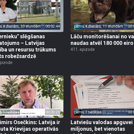
s 4 dienām, 10 stundām
00:02:44
pirms 4 dienām, 11 stundām
00:
ernieku" slēgšanas
Lāču monitorēšanai no va
tojums – Latvijas
naudas atvēl 180 000 eiro
ība un resursu trūkums
411. epizode
ts robežsardzē
epizode
s 1 nedēļas
00:03:23
pirms 1 nedēļas
00:
imirs Osečkins: Latvija ir
Latviešu valodas apguvei
auta Krievijas operatīvās
miljonus, bet vienotas