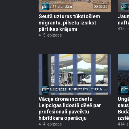
pirms 11 stundām
00:02:25
pirm
Seutā uzturas tūkstošiem
Jauni
migrantu, pilsētā izsīkst
naft
pārtikas krājumi
415. 
415. epizode
pirms 1 dienas, 10 stundām
00:02:56
pirm
Vācija drona incidentu
Ungā
Leipcigas lidostā dēvē par
saus
profesionāli paveiktu
Buda
hibrīdkara operāciju
izsl
414. epizode
414. 