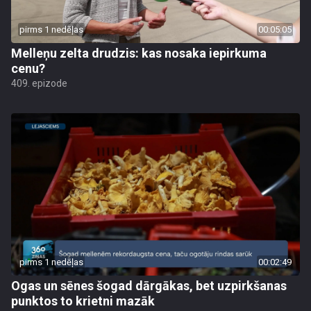
pirms 1 nedēļas
00:05:05
Melleņu zelta drudzis: kas nosaka iepirkuma
cenu?
409. epizode
pirms 1 nedēļas
00:02:49
Ogas un sēnes šogad dārgākas, bet uzpirkšanas
punktos to krietni mazāk