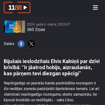
Bijušais ieslodzītais Elvis Kalniņš par
dzīvi brīvībā: “Ir jāatrod hobijs,
aizraušanās, kas pārņem tevi diezgan
spēcīgi”
2024. gada 6. marts, S03 E47
360 Ziņas
Dalies
Bijušais ieslodzītais Elvis Kalniņš par dzīvi
brīvībā: “Ir jāatrod hobijs, aizraušanās,
kas pārņem tevi diezgan spēcīgi”
Nepilngadīgo un jauniešu bandu pastrādātie noziegumi ir
šīs nedēļas ziņnešu padziļināti šķetināmais temats. Lai arī
statistiski nepilngadīgo noziegumu skaits samazinās, tie
kļuvuši brutālāki un nežēlīgāki, - saka Cēsu