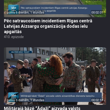
pirms 6 dienām, 1 stundas
00:02:01
Pēc satraucošiem incidentiem Rīgas centrā
Latvijas Aizsargu organizācija dodas ielu
apgaitās
410. epizode
pirms 6 dienām, 1 stundas
00:02:51
Militārajā bāzē “Ādaži” aizvada valsts