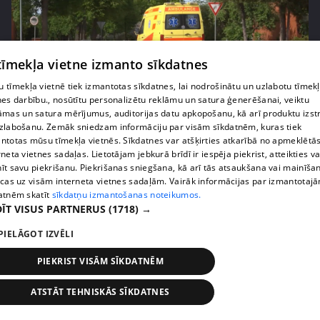
 tīmekļa vietne izmanto sīkdatnes
 tīmekļa vietnē tiek izmantotas sīkdatnes, lai nodrošinātu un uzlabotu tīmek
nes darbību., nosūtītu personalizētu reklāmu un satura ģenerēšanai, veiktu
pirms 1 nedēļas, 1 dienas
00:02:52
āmas un satura mērījumus, auditorijas datu apkopošanu, kā arī produktu izst
Pēc asām debatēm valdība apstiprina slimnīcu
zlabošanu. Zemāk sniedzam informāciju par visām sīkdatnēm, kuras tiek
ntotas mūsu tīmekļa vietnēs. Sīkdatnes var atšķirties atkarībā no apmeklētā
reformu
rneta vietnes sadaļas. Lietotājam jebkurā brīdī ir iespēja piekrist, atteikties va
407. epizode
īt savu piekrišanu. Piekrišanas sniegšana, kā arī tās atsaukšana vai mainīša
ecas uz visām interneta vietnes sadaļām. Vairāk informācijas par izmantotaj
atnēm skatīt
sīkdatņu izmantošanas noteikumos.
ĪT VISUS PARTNERUS
(1718) →
PIELĀGOT IZVĒLI
PIEKRIST VISĀM SĪKDATNĒM
ATSTĀT TEHNISKĀS SĪKDATNES