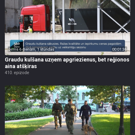
pirms 6 dienām, 1 stundas
00:01:36
Graudu kulšana uzņem apgriezienus, bet reģionos
aina atšķiras
410. epizode