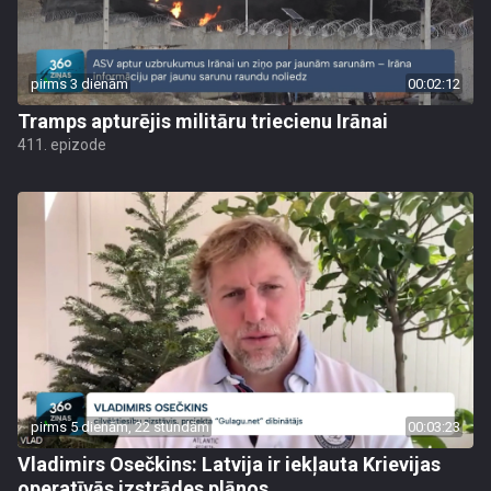
pirms 3 dienām
00:02:12
Tramps apturējis militāru triecienu Irānai
411. epizode
pirms 5 dienām, 22 stundām
00:03:23
Vladimirs Osečkins: Latvija ir iekļauta Krievijas
operatīvās izstrādes plānos