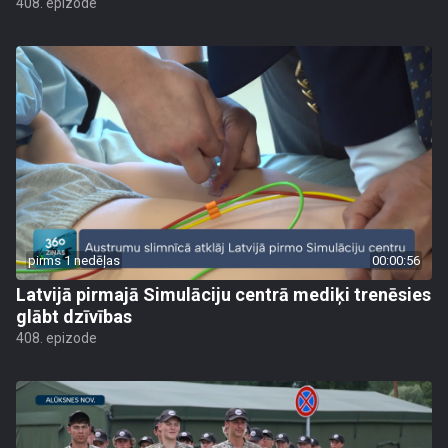
408. epizode
pirms 1 nedēļas
00:00:56
Latvijā pirmajā Simulāciju centrā mediķi trenēsies
glābt dzīvības
408. epizode