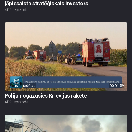
jāpiesaista stratēģiskais investors
409. epizode
pirms 1 nedēļas
00:01:59
Polijā nogāzusies Krievijas raķete
409. epizode