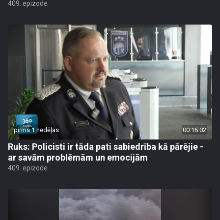
409. epizode
pirms 1 nedēļas
00:16:02
Ruks: Policisti ir tāda pati sabiedrība kā pārējie -
ar savām problēmām un emocijām
409. epizode