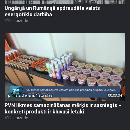
Ungārijā un Rumānijā apdraudēta valsts
energotīklu darbība
412. epizode
pirms 2 dienām, 1 stundas
00:03:04
PVN likmes samazināšanas mērķis ir sasniegts –
konkrēti produkti ir kļuvuši lētāki
412. epizode