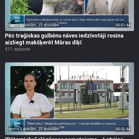
pirms 2 dienām, 23 stundām
00:01:44
Pēc traģiskas gulbēnu nāves iedzīvotāji rosina
aizliegt makšķerēt Māras dīķī
411. epizode
pirms 2 dienām, 23 stundām
00:02:44