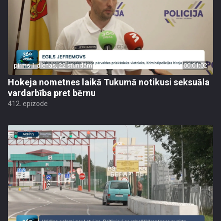
pirms 1 dienas, 22 stundām
00:01:02
Hokeja nometnes laikā Tukumā notikusi seksuāla
vardarbība pret bērnu
412. epizode