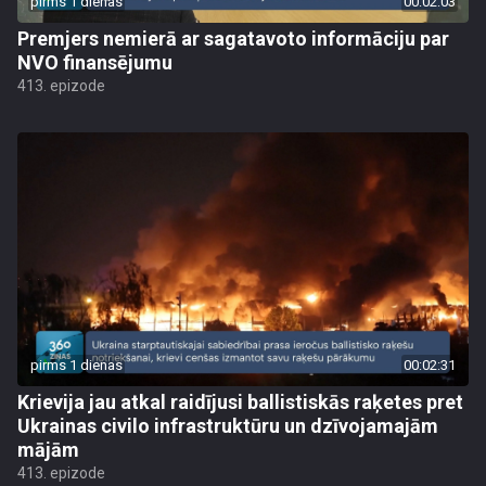
pirms 1 dienas
00:02:03
Premjers nemierā ar sagatavoto informāciju par
NVO finansējumu
413. epizode
pirms 1 dienas
00:02:31
Krievija jau atkal raidījusi ballistiskās raķetes pret
Ukrainas civilo infrastruktūru un dzīvojamajām
mājām
413. epizode