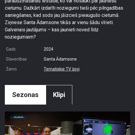
pāraudzināšanas iestādē, ko var nosaukt par jauniešu
cietumu. Dažkārt izdarīti noziegumi tieši pēc pilngadības
saniegšanas, kad sods jau jāizcieš pieaugušo cietumā.
Ziņnese Santa Ādamsone tikās ar vienu šādu vīrieti.
Galvenais jautājums – kas jaunieti noved līdz
noziegumiem?
Gads
2024
Slavenības
Santa Ādamsone
Žanrs
Tematiskie TV šovi
Sezonas
Klipi