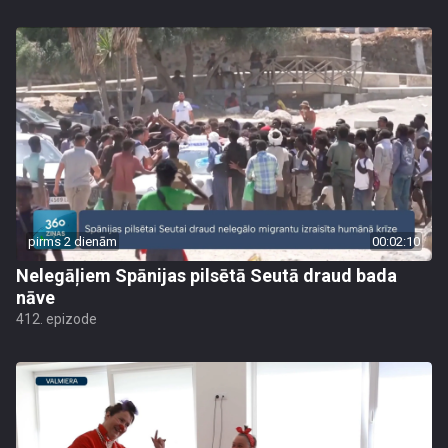
pirms 2 dienām
00:02:10
Nelegāļiem Spānijas pilsētā Seutā draud bada
nāve
412. epizode