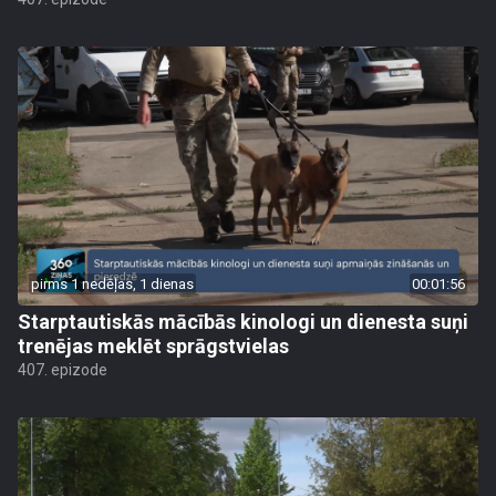
pirms 1 nedēļas, 1 dienas
00:01:56
Starptautiskās mācībās kinologi un dienesta suņi
trenējas meklēt sprāgstvielas
407. epizode