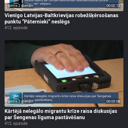
pirms 2 dienām
00:02:13
Vienīgo Latvijas-Baltkrievijas robežšķērsošanas
punktu “Pāternieki” neslēgs
412. epizode
pirms 2 dienām
00:03:08
Kārtējā nelegālo migrantu krīze raisa diskusijas
par Šengenas līguma pastāvēšanu
412. epizode