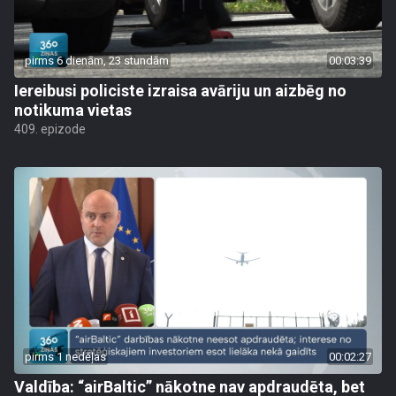
pirms 6 dienām, 23 stundām
00:03:39
Iereibusi policiste izraisa avāriju un aizbēg no
notikuma vietas
409. epizode
pirms 1 nedēļas
00:02:27
Valdība: “airBaltic” nākotne nav apdraudēta, bet