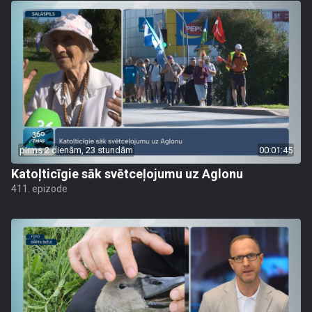
pirms 2 dienām, 23 stundām
00:01:45
Katoļticīgie sāk svētceļojumu uz Aglonu
411. epizode