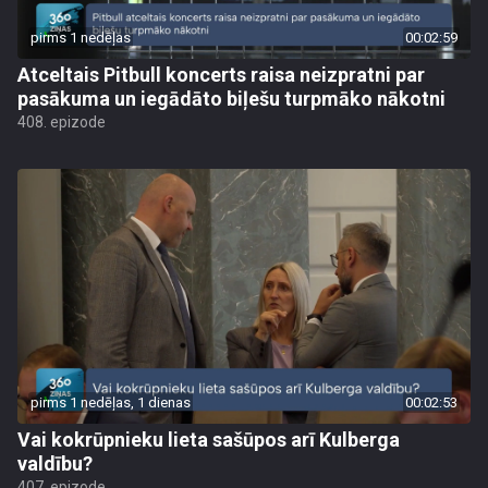
pirms 1 nedēļas
00:02:59
Atceltais Pitbull koncerts raisa neizpratni par
pasākuma un iegādāto biļešu turpmāko nākotni
408. epizode
pirms 1 nedēļas, 1 dienas
00:02:53
Vai kokrūpnieku lieta sašūpos arī Kulberga
valdību?
407. epizode