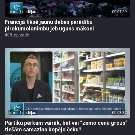
pirms 1 nedēļas
00:01:29
Francijā fiksē jaunu dabas parādību -
pirokumolonimbu jeb uguns mākoni
408. epizode
pirms 1 nedēļas
00:03:37
Pārtiku pērkam vairāk, bet vai “zemo cenu grozs”
tiešām samazina kopējo čeku?