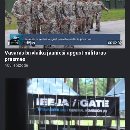
pirms 1 nedēļas
00:02:32
Vasaras brīvlaikā jaunieši apgūst militārās
prasmes
408. epizode