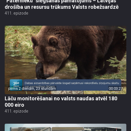
"Pāternieku" slēgšanas pamatojums – Latvijas
drošība un resursu trūkums Valsts robežsardzē
411. epizode
pirms 2 dienām, 23 stundām
00:03:27
Lāču monitorēšanai no valsts naudas atvēl 180
000 eiro
411. epizode