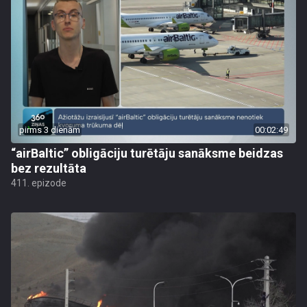
pirms 3 dienām
00:02:49
“airBaltic” obligāciju turētāju sanāksme beidzas
bez rezultāta
411. epizode