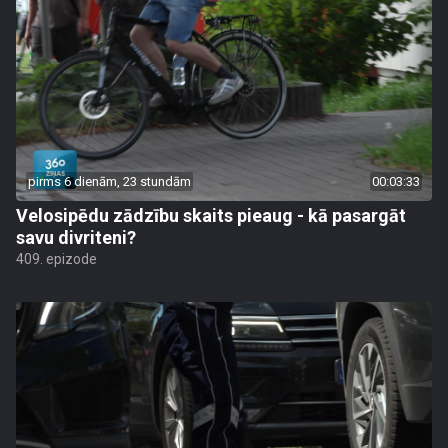
pirms 6 dienām, 23 stundām
00:03:33
Velosipēdu zādzību skaits pieaug - kā pasargāt
savu divriteni?
409. epizode