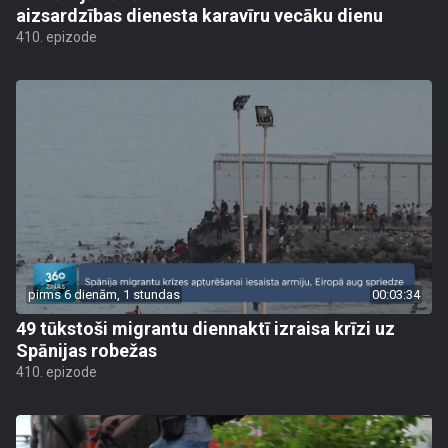
aizsardzības dienesta karavīru vecāku dienu
410. epizode
pirms 6 dienām, 1 stundas
00:03:34
49 tūkstoši migrantu diennaktī izraisa krīzi uz
Spānijas robežas
410. epizode