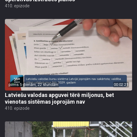
410. epizode
pirms 5 dienām, 22 stundām
00:02:21
Latviešu valodas apguvei tērē miljonus, bet
vienotas sistēmas joprojām nav
410. epizode