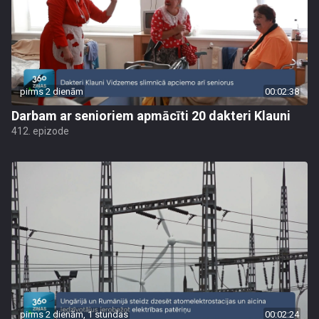
pirms 2 dienām
00:02:38
Darbam ar senioriem apmācīti 20 dakteri Klauni
412. epizode
pirms 2 dienām, 1 stundas
00:02:24