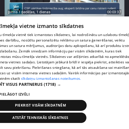
pirms 1 nedēļas, 1 dienas
00:03:37
Pārtiku pērkam vairāk, bet vai “zemo cenu grozs”
 tīmekļa vietne izmanto sīkdatnes
tiešām samazina kopējo čeku?
408. epizode
 tīmekļa vietnē tiek izmantotas sīkdatnes, lai nodrošinātu un uzlabotu tīmek
nes darbību., nosūtītu personalizētu reklāmu un satura ģenerēšanai, veiktu
āmas un satura mērījumus, auditorijas datu apkopošanu, kā arī produktu izst
zlabošanu. Zemāk sniedzam informāciju par visām sīkdatnēm, kuras tiek
ntotas mūsu tīmekļa vietnēs. Sīkdatnes var atšķirties atkarībā no apmeklētā
rneta vietnes sadaļas. Lietotājam jebkurā brīdī ir iespēja piekrist, atteikties va
īt savu piekrišanu. Piekrišanas sniegšana, kā arī tās atsaukšana vai mainīša
ecas uz visām interneta vietnes sadaļām. Vairāk informācijas par izmantotaj
atnēm skatīt
sīkdatņu izmantošanas noteikumos.
ĪT VISUS PARTNERUS
(1718) →
PIELĀGOT IZVĒLI
PIEKRIST VISĀM SĪKDATNĒM
pirms 1 nedēļas, 1 dienas
00:00:56
Latvijā pirmajā Simulāciju centrā mediķi trenēsies
ATSTĀT TEHNISKĀS SĪKDATNES
glābt dzīvības