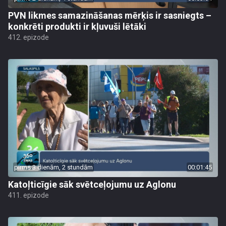
PVN likmes samazināšanas mērķis ir sasniegts –
konkrēti produkti ir kļuvuši lētāki
412. epizode
pirms 3 dienām, 2 stundām
00:01:45
Katoļticīgie sāk svētceļojumu uz Aglonu
411. epizode