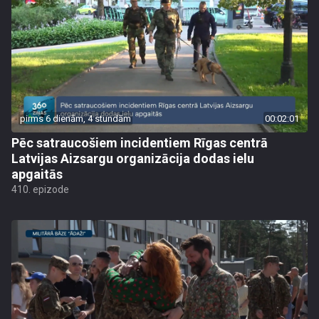
pirms 6 dienām, 4 stundām
00:02:01
Pēc satraucošiem incidentiem Rīgas centrā
Latvijas Aizsargu organizācija dodas ielu
apgaitās
410. epizode