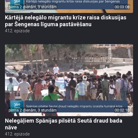
pirms 2 dienām, 3 stundām
00:03:08
Kārtējā nelegālo migrantu krīze raisa diskusijas
par Šengenas līguma pastāvēšanu
412. epizode
pirms 2 dienām, 3 stundām
00:02:10
Nelegāļiem Spānijas pilsētā Seutā draud bada
nāve
412. epizode