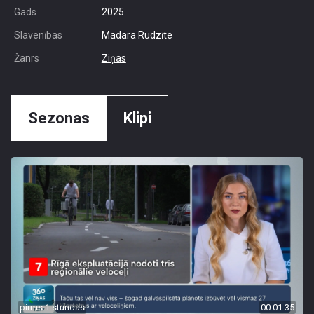
Gads
2025
Slavenības
Madara Rudzīte
Žanrs
Ziņas
Sezonas
Klipi
pirms 1 stundas
00:01:35