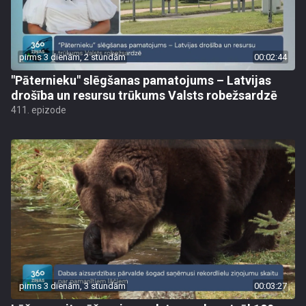
pirms 3 dienām, 2 stundām
00:02:44
"Pāternieku" slēgšanas pamatojums – Latvijas
drošība un resursu trūkums Valsts robežsardzē
411. epizode
pirms 3 dienām, 3 stundām
00:03:27