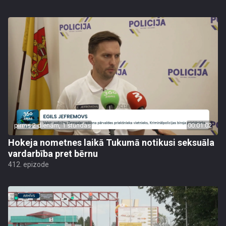
pirms 2 dienām, 1 stundas
00:01:02
Hokeja nometnes laikā Tukumā notikusi seksuāla
vardarbība pret bērnu
412. epizode