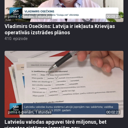
pirms 6 dienām, 1 stundas
00:03:23
Vladimirs Osečkins: Latvija ir iekļauta Krievijas
operatīvās izstrādes plānos
410. epizode
pirms 6 dienām, 1 stundas
00:02:21
Latviešu valodas apguvei tērē miljonus, bet