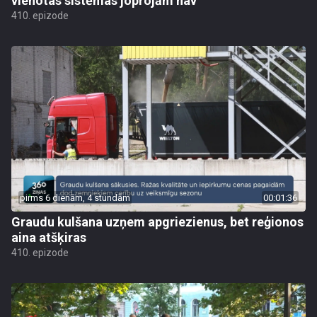
vienotas sistēmas joprojām nav
410. epizode
pirms 6 dienām, 4 stundām
00:01:36
Graudu kulšana uzņem apgriezienus, bet reģionos
aina atšķiras
410. epizode