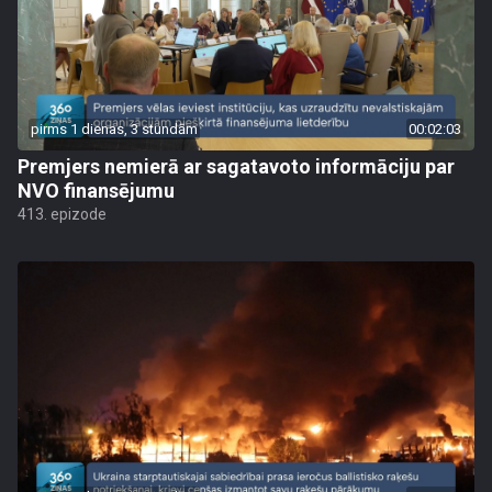
pirms 1 dienas, 3 stundām
00:02:03
Premjers nemierā ar sagatavoto informāciju par
NVO finansējumu
413. epizode