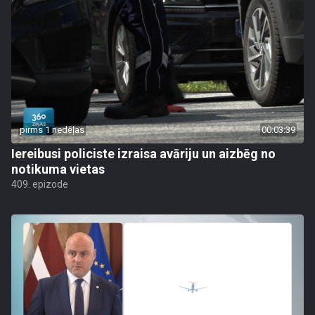
pirms 1 nedēļas
00:03:39
Iereibusi policiste izraisa avāriju un aizbēg no
notikuma vietas
409. epizode