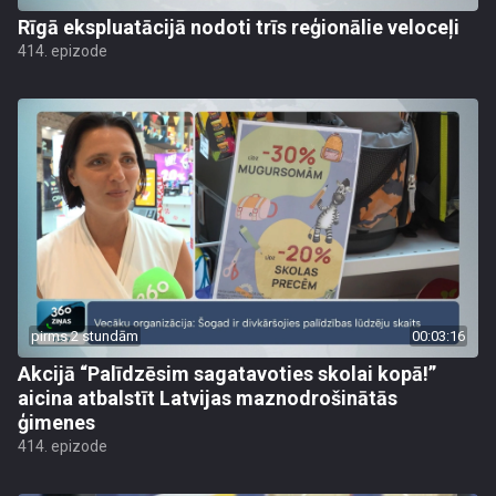
Rīgā ekspluatācijā nodoti trīs reģionālie veloceļi
414. epizode
pirms 2 stundām
00:03:16
Akcijā “Palīdzēsim sagatavoties skolai kopā!”
aicina atbalstīt Latvijas maznodrošinātās
ģimenes
414. epizode