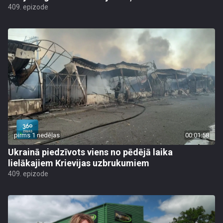
409. epizode
pirms 1 nedēļas
00:01:58
Ukrainā piedzīvots viens no pēdējā laika
lielākajiem Krievijas uzbrukumiem
409. epizode