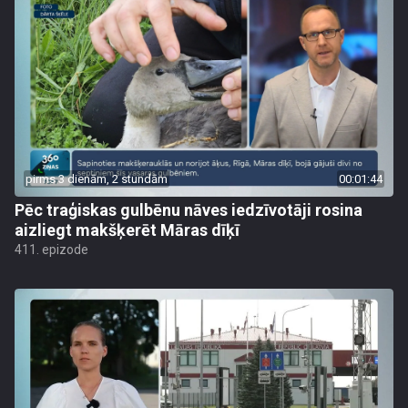
pirms 3 dienām, 2 stundām
00:01:44
Pēc traģiskas gulbēnu nāves iedzīvotāji rosina
aizliegt makšķerēt Māras dīķī
411. epizode