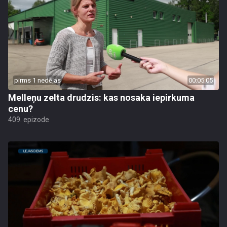
pirms 1 nedēļas
00:05:05
Melleņu zelta drudzis: kas nosaka iepirkuma
cenu?
409. epizode