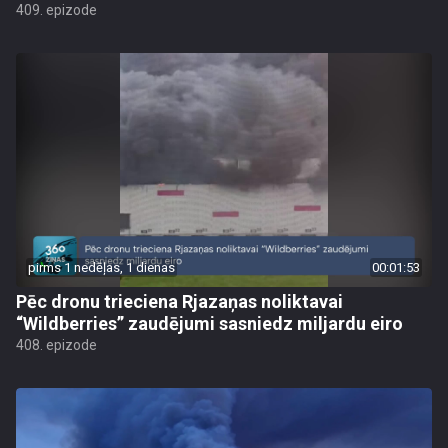
409. epizode
pirms 1 nedēļas, 1 dienas
00:01:53
Pēc dronu trieciena Rjazaņas noliktavai
“Wildberries” zaudējumi sasniedz miljardu eiro
408. epizode