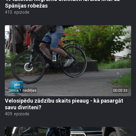
Spānijas robežas
410. epizode
pirms 1 nedēļas
00:03:33
Velosipēdu zādzību skaits pieaug - kā pasargāt
savu divriteni?
409. epizode