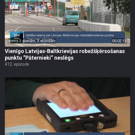
pirms 2 dienām, 3 stundām
00:02:13
Vienīgo Latvijas-Baltkrievijas robežšķērsošanas
punktu “Pāternieki” neslēgs
412. epizode