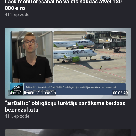
Lāču monitorēšanai no valsts naudas atvēl 180
000 eiro
411. epizode
pirms 3 dienām, 3 stundām
00:02:49
“airBaltic” obligāciju turētāju sanāksme beidzas
bez rezultāta
411. epizode