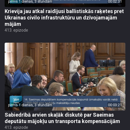
pirms 1 dienas, 3 stundām
00:02:31
Krievija jau atkal raidījusi ballistiskās raķetes pret
Ukrainas civilo infrastruktūru un dzīvojamajām
mājām
413. epizode
pirms 1 dienas, 3 stundām
00:03:21
Sabiedrībā arvien skaļāk diskutē par Saeimas
deputātu mājokļu un transporta kompensācijām
413. epizode