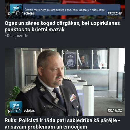
pirms 1 nedēļas
00:02:49
Ogas un sēnes šogad dārgākas, bet uzpirkšanas
punktos to krietni mazāk
409. epizode
pirms 1 nedēļas
00:16:02
Ruks: Policisti ir tāda pati sabiedrība kā pārējie -
ar savām problēmām un emocijām