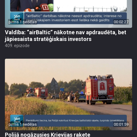
pirms 1 nedēļas
00:02:27
Valdība: “airBaltic” nākotne nav apdraudēta, bet
jāpiesaista stratēģiskais investors
409. epizode
pirms 1 nedēļas
00:01:59
Polijā nogāzusies Krievijas raķete