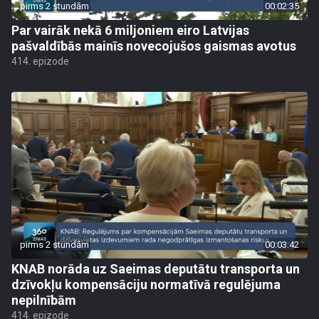
pirms 2 stundām
00:02:35
Par vairāk nekā 6 miljoniem eiro Latvijas
pašvaldībās mainīs novecojušos gaismas avotus
414. epizode
pirms 2 stundām
00:03:42
KNAB norāda uz Saeimas deputātu transporta un
dzīvokļu kompensāciju normatīvā regulējuma
nepilnībām
414. epizode