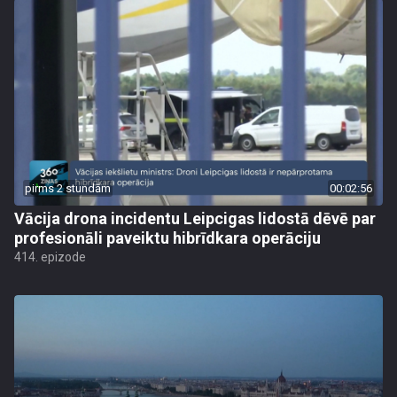
pirms 2 stundām
00:02:56
Vācija drona incidentu Leipcigas lidostā dēvē par
profesionāli paveiktu hibrīdkara operāciju
414. epizode