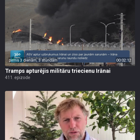
pirms 3 dienām, 3 stundām
00:02:12
Tramps apturējis militāru triecienu Irānai
411. epizode