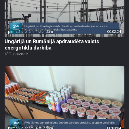
pirms 2 dienām, 4 stundām
00:02:24
Ungārijā un Rumānijā apdraudēta valsts
energotīklu darbība
412. epizode
pirms 2 dienām, 4 stundām
00:03:04