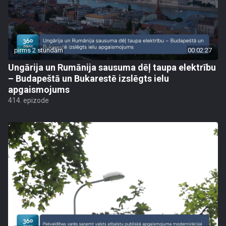
pirms 2 stundām
00:02:27
Ungārija un Rumānija sausuma dēļ taupa elektrību
– Budapeštā un Bukarestē izslēgts ielu
apgaismojums
414. epizode