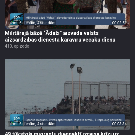
pirms 6 dienām, 4 stundām
00:02:51
Militārajā bāzē “Ādaži” aizvada valsts
aizsardzības dienesta karavīru vecāku dienu
410. epizode
pirms 6 dienām, 4 stundām
00:03:34
49 tūkstoši migrantu diennaktī izraisa krīzi uz