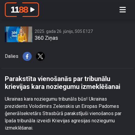
Parakstīta vienošanās par tribunālu
krievijas kara noziegumu izmeklēšanai
2025. gada 26. jūnijs, S05 E127
360 Ziņas
Dalies
Parakstīta vienošanās par tribunālu
krievijas kara noziegumu izmeklēšanai
Ukrainas kara noziegumu tribunāls būs! Ukrainas
prezidents Volodimirs Zelenskis un Eiropas Padomes
ģenerālsekretārs Strasbūrā parakstījuši vienošanos par
īpaša tribunāla izveidi Krievijas agresijas noziegumu
izmeklēšanai.