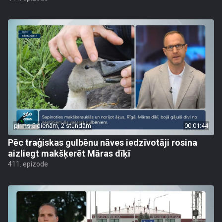
pirms 5 dienām, 2 stundām
00:01:44
Pēc traģiskas gulbēnu nāves iedzīvotāji rosina
aizliegt makšķerēt Māras dīķī
411. epizode