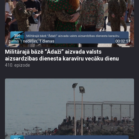
pirms 1 nedēļas, 1 dienas
00:02:51
Militārajā bāzē “Ādaži” aizvada valsts
aizsardzības dienesta karavīru vecāku dienu
410. epizode