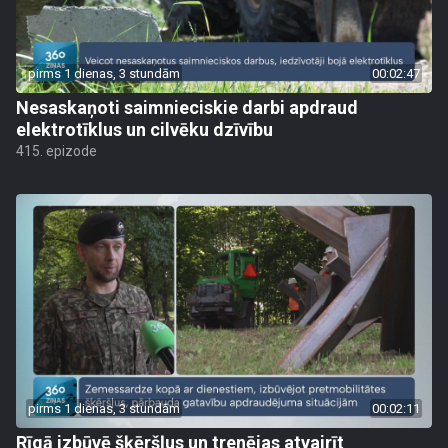
pirms 1 dienas, 3 stundām
00:02:47
Nesaskaņoti saimnieciskie darbi apdraud
elektrotīklus un cilvēku dzīvību
415. epizode
pirms 1 dienas, 3 stundām
00:02:11
Rīgā izbūvē šķēršļus un trenējas atvairīt