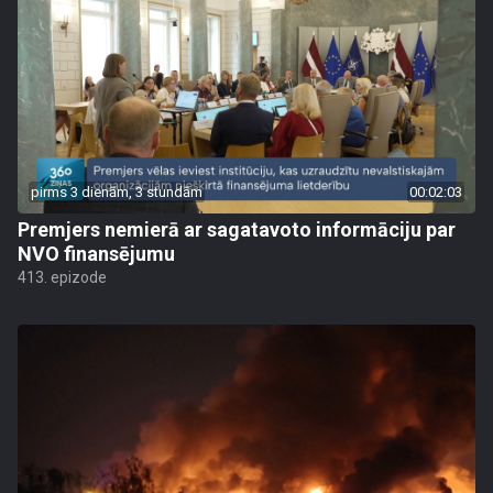
pirms 3 dienām, 3 stundām
00:02:03
Premjers nemierā ar sagatavoto informāciju par
NVO finansējumu
413. epizode