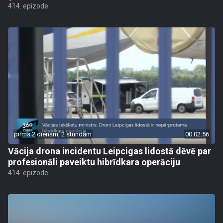
414. epizode
pirms 2 dienām, 2 stundām
00:02:56
Vācija drona incidentu Leipcigas lidostā dēvē par
profesionāli paveiktu hibrīdkara operāciju
414. epizode