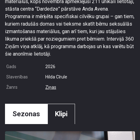
materiālus, kopš novembra apmeklējuši 211 unikāli lietotāji,
stāsta centra “Dardedze” pārstāve Anda Avena.
Programma ir mērķēta specifiskai cilvēku grupai – gan tiem,
kuriem radušās domas vai tieksme skatīt bērnu seksuālās
izmantošanas materiālus, gan arī tiem, kuri jau stājušies
likuma priekšā par noziegumiem pret bērniem. Intervijā 360
Ziņām viņa atklāj, kā programma darbojas un kas varētu būt
šie anonīmie lietotāji.
Gads
2026
Slavenības
Hilda Cīrule
Žanrs
Ziņas
Sezonas
Klipi