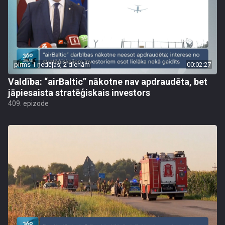
pirms 1 nedēļas, 2 dienām
00:02:27
Valdība: “airBaltic” nākotne nav apdraudēta, bet
jāpiesaista stratēģiskais investors
409. epizode