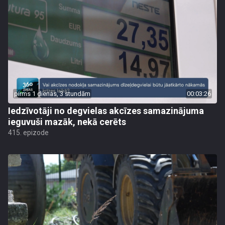
pirms 1 dienas, 3 stundām
00:03:26
Iedzīvotāji no degvielas akcīzes samazinājuma
ieguvuši mazāk, nekā cerēts
415. epizode