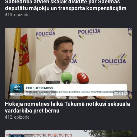
Sabiedrībā arvien skaļāk diskutē par Saeimas
deputātu mājokļu un transporta kompensācijām
413. epizode
pirms 4 dienām, 1 stundas
00:01:02
Hokeja nometnes laikā Tukumā notikusi seksuāla
vardarbība pret bērnu
412. epizode