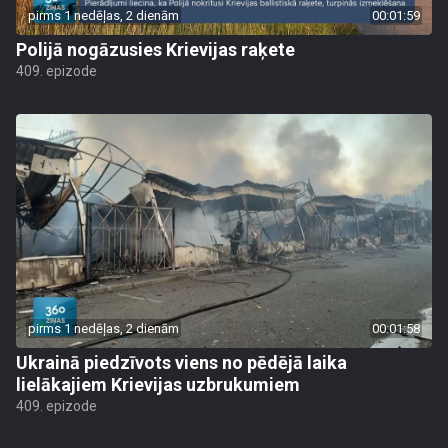
pirms 1 nedēļas, 2 dienām
00:01:59
Polijā nogāzusies Krievijas raķete
409. epizode
pirms 1 nedēļas, 2 dienām
00:01:58
Ukrainā piedzīvots viens no pēdējā laika
lielākajiem Krievijas uzbrukumiem
409. epizode