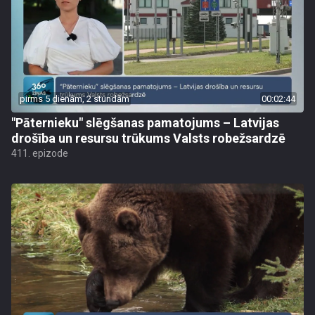
pirms 5 dienām, 2 stundām
00:02:44
"Pāternieku" slēgšanas pamatojums – Latvijas
drošība un resursu trūkums Valsts robežsardzē
411. epizode