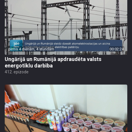
pirms 4 dienām, 4 stundām
00:02:24
Ungārijā un Rumānijā apdraudēta valsts
energotīklu darbība
412. epizode