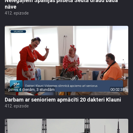
Nelegāļiem Spānijas pilsētā Seutā draud bada
nāve
412. epizode
pirms 4 dienām, 3 stundām
00:02:38
Darbam ar senioriem apmācīti 20 dakteri Klauni
412. epizode