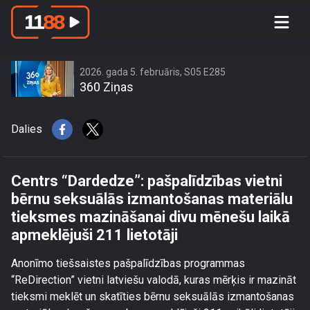
Centrs “Dardedze”: pašpalīdzības
vietni bērnu seksuālās izmantošanas
materiālu tieksmes mazināšanai divu
mēnešu laikā apmeklējuši 211 lietotāji
2026. gada 5. februāris, S05 E285
360 Ziņas
Dalies
Centrs “Dardedze”: pašpalīdzības vietni
bērnu seksuālās izmantošanas materiālu
tieksmes mazināšanai divu mēnešu laikā
apmeklējuši 211 lietotāji
Anonīmo tiešsaistes pašpalīdzības programmas
“ReDirection” vietni latviešu valodā, kuras mērķis ir mazināt
tieksmi meklēt un skatīties bērnu seksuālās izmantošanas