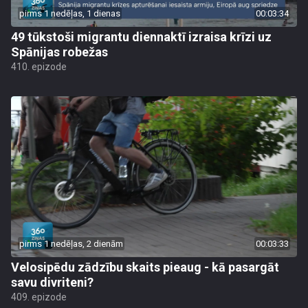
pirms 1 nedēļas, 1 dienas
00:03:34
49 tūkstoši migrantu diennaktī izraisa krīzi uz
Spānijas robežas
410. epizode
pirms 1 nedēļas, 2 dienām
00:03:33
Velosipēdu zādzību skaits pieaug - kā pasargāt
savu divriteni?
409. epizode