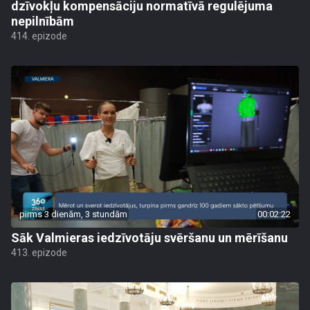
dzīvokļu kompensāciju normatīvā regulējuma
nepilnībām
414. epizode
pirms 3 dienām, 3 stundām
00:02:22
Sāk Valmieras iedzīvotāju svēršanu un mērīšanu
413. epizode