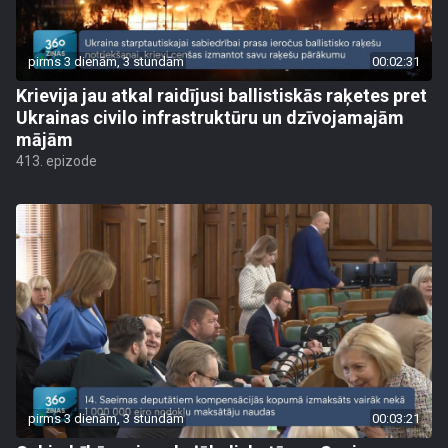
pirms 3 dienām, 3 stundām
00:02:31
Krievija jau atkal raidījusi ballistiskās raķetes pret
Ukrainas civilo infrastruktūru un dzīvojamajām
mājām
413. epizode
pirms 3 dienām, 3 stundām
00:03:21