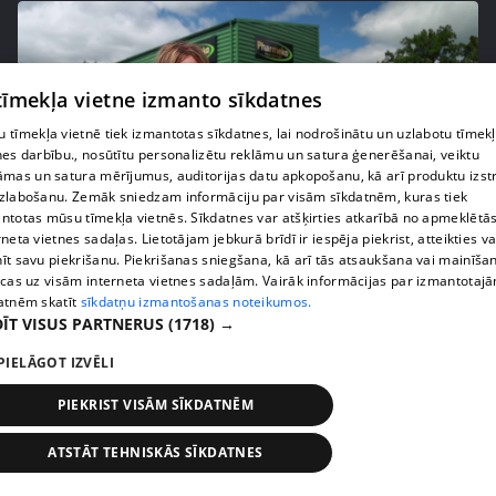
 tīmekļa vietne izmanto sīkdatnes
 tīmekļa vietnē tiek izmantotas sīkdatnes, lai nodrošinātu un uzlabotu tīmek
nes darbību., nosūtītu personalizētu reklāmu un satura ģenerēšanai, veiktu
āmas un satura mērījumus, auditorijas datu apkopošanu, kā arī produktu izst
zlabošanu. Zemāk sniedzam informāciju par visām sīkdatnēm, kuras tiek
ntotas mūsu tīmekļa vietnēs. Sīkdatnes var atšķirties atkarībā no apmeklētā
rneta vietnes sadaļas. Lietotājam jebkurā brīdī ir iespēja piekrist, atteikties va
pirms 1 nedēļas, 2 dienām
00:05:05
īt savu piekrišanu. Piekrišanas sniegšana, kā arī tās atsaukšana vai mainīša
Melleņu zelta drudzis: kas nosaka iepirkuma
ecas uz visām interneta vietnes sadaļām. Vairāk informācijas par izmantotaj
cenu?
atnēm skatīt
sīkdatņu izmantošanas noteikumos.
ĪT VISUS PARTNERUS
(1718) →
409. epizode
PIELĀGOT IZVĒLI
PIEKRIST VISĀM SĪKDATNĒM
ATSTĀT TEHNISKĀS SĪKDATNES