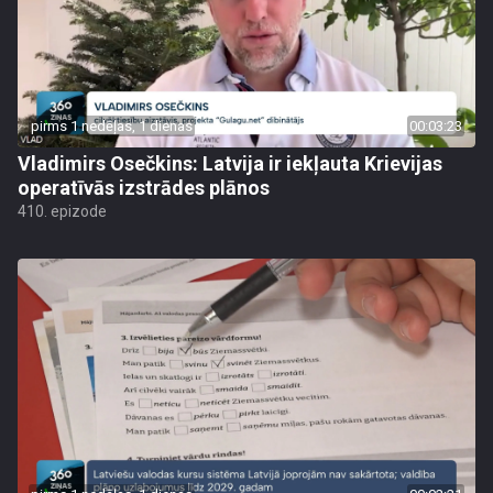
pirms 1 nedēļas, 1 dienas
00:03:23
Vladimirs Osečkins: Latvija ir iekļauta Krievijas
operatīvās izstrādes plānos
410. epizode