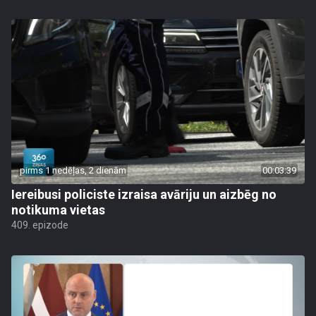
pirms 1 nedēļas, 2 dienām
00:03:39
Iereibusi policiste izraisa avāriju un aizbēg no
notikuma vietas
409. epizode