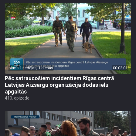
pirms 1 nedēļas, 1 dienas
00:02:01
Pēc satraucošiem incidentiem Rīgas centrā
Latvijas Aizsargu organizācija dodas ielu
apgaitās
410. epizode