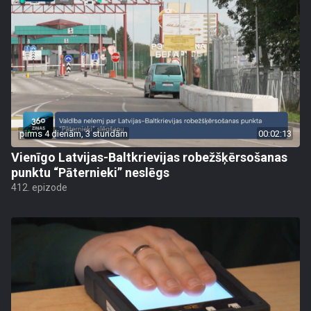
pirms 4 dienām, 3 stundām
00:02:13
Vienīgo Latvijas-Baltkrievijas robežšķērsošanas
punktu “Pāternieki” neslēgs
412. epizode