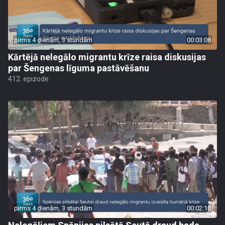
pirms 4 dienām, 3 stundām
00:03:08
Kārtējā nelegālo migrantu krīze raisa diskusijas
par Šengenas līguma pastāvēšanu
412. epizode
pirms 4 dienām, 3 stundām
00:02:10