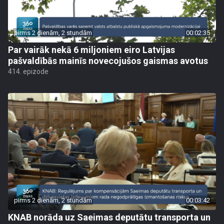
pirms 2 dienām, 2 stundām
00:02:35
Par vairāk nekā 6 miljoniem eiro Latvijas
pašvaldībās mainīs novecojušos gaismas avotus
414. epizode
pirms 2 dienām, 2 stundām
00:03:42
KNAB norāda uz Saeimas deputātu transporta un