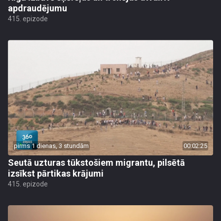
apdraudējumu
415. epizode
pirms 1 dienas, 3 stundām
00:02:25
Seutā uzturas tūkstošiem migrantu, pilsētā
izsīkst pārtikas krājumi
415. epizode