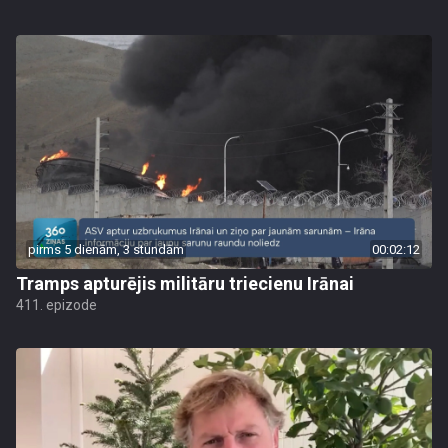
pirms 5 dienām, 3 stundām
00:02:12
Tramps apturējis militāru triecienu Irānai
411. epizode