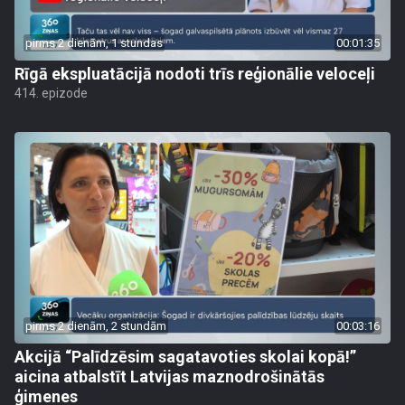
pirms 2 dienām, 1 stundas
00:01:35
Rīgā ekspluatācijā nodoti trīs reģionālie veloceļi
414. epizode
pirms 2 dienām, 2 stundām
00:03:16
Akcijā “Palīdzēsim sagatavoties skolai kopā!”
aicina atbalstīt Latvijas maznodrošinātās
ģimenes