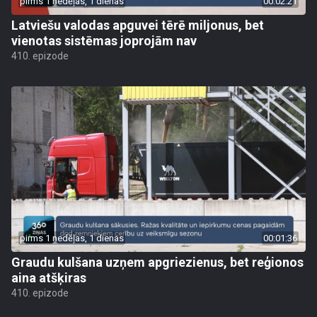
pirms 1 nedēļas, 1 dienas
00:02:21
Latviešu valodas apguvei tērē miljonus, bet
vienotas sistēmas joprojām nav
410. epizode
pirms 1 nedēļas, 1 dienas
00:01:36
Graudu kulšana uzņem apgriezienus, bet reģionos
aina atšķiras
410. epizode