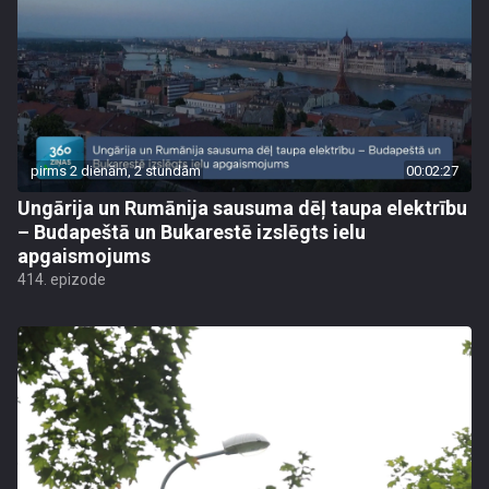
pirms 2 dienām, 2 stundām
00:02:27
Ungārija un Rumānija sausuma dēļ taupa elektrību
– Budapeštā un Bukarestē izslēgts ielu
apgaismojums
414. epizode