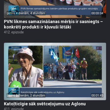
pirms 4 dienām, 4 stundām
00:03:04
PVN likmes samazināšanas mērķis ir sasniegts –
konkrēti produkti ir kļuvuši lētāki
412. epizode
pirms 5 dienām, 2 stundām
00:01:45
Katoļticīgie sāk svētceļojumu uz Aglonu
411. epizode