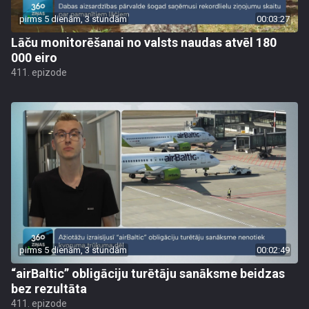
pirms 5 dienām, 3 stundām
00:03:27
Lāču monitorēšanai no valsts naudas atvēl 180
000 eiro
411. epizode
pirms 5 dienām, 3 stundām
00:02:49
“airBaltic” obligāciju turētāju sanāksme beidzas
bez rezultāta
411. epizode