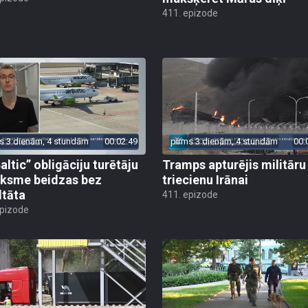
411. epizode
s 3 dienām, 4 stundām
00:02:49
pirms 3 dienām, 4 stundām
00:
altic” obligāciju turētāju
Tramps apturējis militāru
ksme beidzas bez
triecienu Irānai
ltāta
411. epizode
epizode