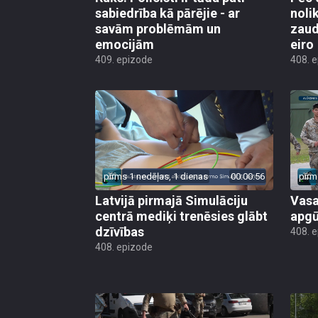
sabiedrība kā pārējie - ar
noli
savām problēmām un
zaud
emocijām
eiro
409. epizode
408. 
pirms 1 nedēļas, 1 dienas
00:00:56
pirm
Latvijā pirmajā Simulāciju
Vasa
centrā mediķi trenēsies glābt
apgū
dzīvības
408. 
408. epizode