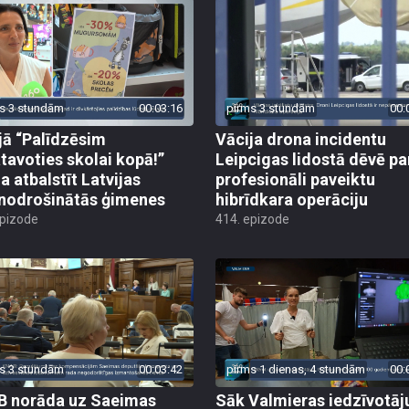
s 3 stundām
00:03:16
pirms 3 stundām
00:
jā “Palīdzēsim
Vācija drona incidentu
tavoties skolai kopā!”
Leipcigas lidostā dēvē pa
a atbalstīt Latvijas
profesionāli paveiktu
odrošinātās ģimenes
hibrīdkara operāciju
epizode
414. epizode
s 3 stundām
00:03:42
pirms 1 dienas, 4 stundām
00:
 norāda uz Saeimas
Sāk Valmieras iedzīvotāj