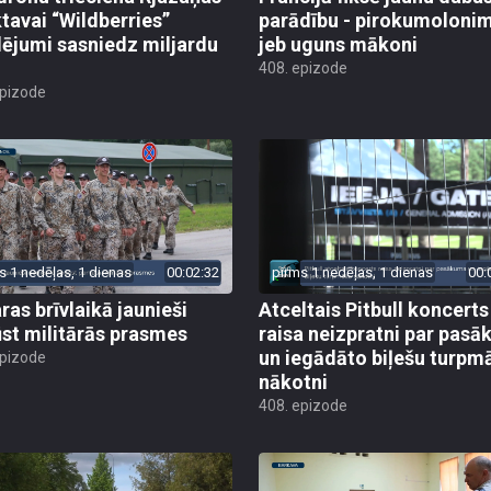
ktavai “Wildberries”
parādību - pirokumoloni
ējumi sasniedz miljardu
jeb uguns mākoni
408. epizode
epizode
s 1 nedēļas, 1 dienas
00:02:32
pirms 1 nedēļas, 1 dienas
00:
ras brīvlaikā jaunieši
Atceltais Pitbull koncerts
st militārās prasmes
raisa neizpratni par pas
un iegādāto biļešu turpm
epizode
nākotni
408. epizode