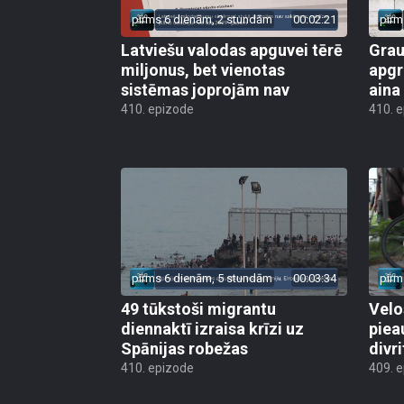
pirms 6 dienām, 2 stundām
00:02:21
pirm
Latviešu valodas apguvei tērē
Grau
miljonus, bet vienotas
apgr
sistēmas joprojām nav
aina
410. epizode
410. 
pirms 6 dienām, 5 stundām
00:03:34
pirm
49 tūkstoši migrantu
Velo
diennaktī izraisa krīzi uz
piea
Spānijas robežas
divri
410. epizode
409. 