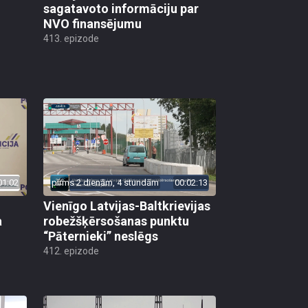
sagatavoto informāciju par
NVO finansējumu
413. epizode
01:02
pirms 2 dienām, 4 stundām
00:02:13
Vienīgo Latvijas-Baltkrievijas
a
robežšķērsošanas punktu
“Pāternieki” neslēgs
412. epizode