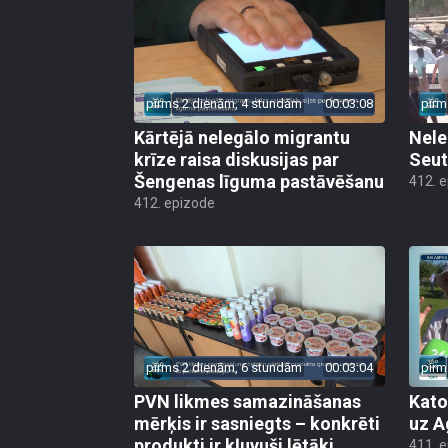
pirms 2 dienām, 4 stundām
00:03:08
pirm
Kārtējā nelegālo migrantu
Nele
krīze raisa diskusijas par
Seut
Šengenas līguma pastāvēšanu
412. 
412. epizode
pirms 2 dienām, 6 stundām
00:03:04
pirm
PVN likmes samazināšanas
Kato
mērķis ir sasniegts – konkrēti
uz A
produkti ir kļuvuši lētāki
411. 