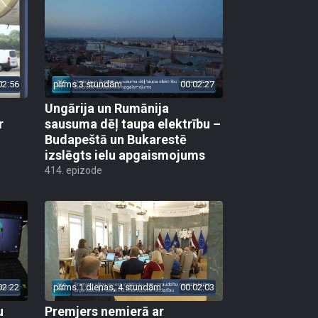
02:56
pirms 3 stundām
00:02:27
Ungārija un Rumānija
r
sausuma dēļ taupa elektrību –
Budapeštā un Bukarestē
izslēgts ielu apgaismojums
414. epizode
02:22
pirms 1 dienas, 4 stundām
00:02:03
u
Premjers nemierā ar