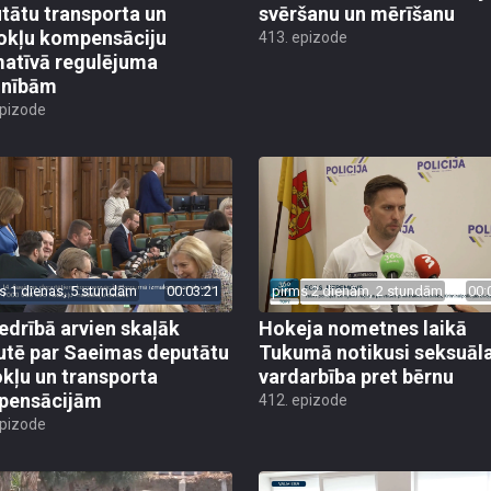
tātu transporta un
svēršanu un mērīšanu
okļu kompensāciju
413. epizode
atīvā regulējuma
lnībām
epizode
s 1 dienas, 5 stundām
00:03:21
pirms 2 dienām, 2 stundām
00:
edrībā arvien skaļāk
Hokeja nometnes laikā
utē par Saeimas deputātu
Tukumā notikusi seksuāl
kļu un transporta
vardarbība pret bērnu
pensācijām
412. epizode
epizode