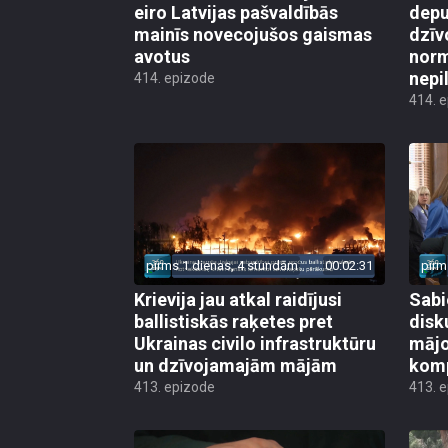
eiro Latvijas pašvaldībās
depu
mainīs novecojušos gaismas
dzīv
avotus
norm
nepi
414. epizode
414. 
pirms 1 dienas, 4 stundām
00:02:31
pirm
Krievija jau atkal raidījusi
Sabi
ballistiskās raķetes pret
disk
Ukrainas civilo infrastruktūru
mājo
un dzīvojamajām mājām
kom
413. epizode
413. 