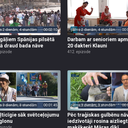
s 2 dienām, 4 stundām
00:02:10
pirms 2 dienām, 4 stundām
00:
gāļiem Spānijas pilsētā
Darbam ar senioriem apm
ā draud bada nāve
20 dakteri Klauni
epizode
412. epizode
s 3 dienām, 3 stundām
00:01:45
pirms 3 dienām, 3 stundām
00:
ļticīgie sāk svētceļojumu
Pēc traģiskas gulbēnu nā
glonu
iedzīvotāji rosina aizliegt
makšķerēt Māras dīķī
epizode