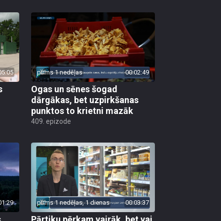
05:05
pirms 1 nedēļas
00:02:49
s
Ogas un sēnes šogad
dārgākas, bet uzpirkšanas
punktos to krietni mazāk
409. epizode
01:29
pirms 1 nedēļas, 1 dienas
00:03:37
s
Pārtiku pērkam vairāk, bet vai