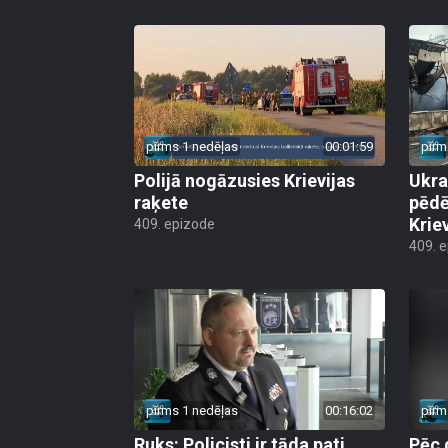
pirms 1 nedēļas
00:01:59
pirm
Polijā nogāzusies Krievijas
Ukra
raķete
pēdē
Krie
409. epizode
409. 
pirms 1 nedēļas
00:16:02
pirm
Ruks: Policisti ir tāda pati
Pēc 