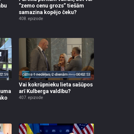
mbu
“zemo cenu grozs” tiešām
samazina kopējo čeku?
408. epizode
02:59
pirms 1 nedēļas, 2 dienām
00:02:53
Vai kokrūpnieku lieta sašūpos
ākuma
arī Kulberga valdību?
āko
407. epizode