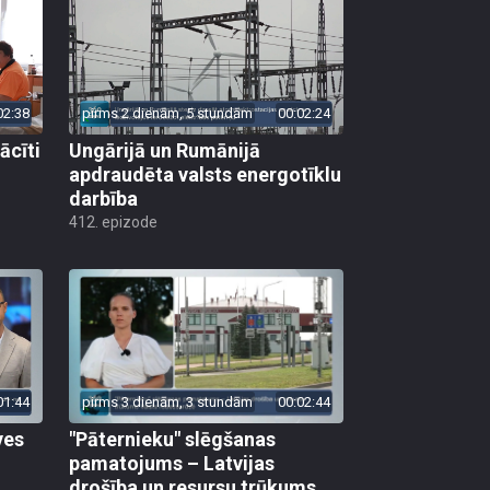
02:38
pirms 2 dienām, 5 stundām
00:02:24
ācīti
Ungārijā un Rumānijā
apdraudēta valsts energotīklu
darbība
412. epizode
01:44
pirms 3 dienām, 3 stundām
00:02:44
ves
"Pāternieku" slēgšanas
pamatojums – Latvijas
drošība un resursu trūkums