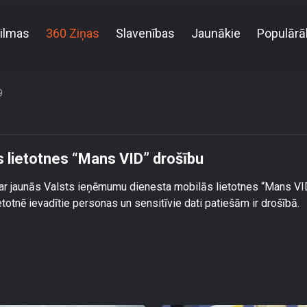
ilmas
360 Ziņas
Slavenības
Jaunākie
Populārā
īvotājiem bažas par mobilās lietotnes “Mans VID” dr
9
s lietotnes “Mans VID” drošību
 par jaunās Valsts ieņēmumu dienesta mobilās lietotnes “Mans VI
etotnē ievadītie personas un sensitīvie dati patiešām ir drošībā.