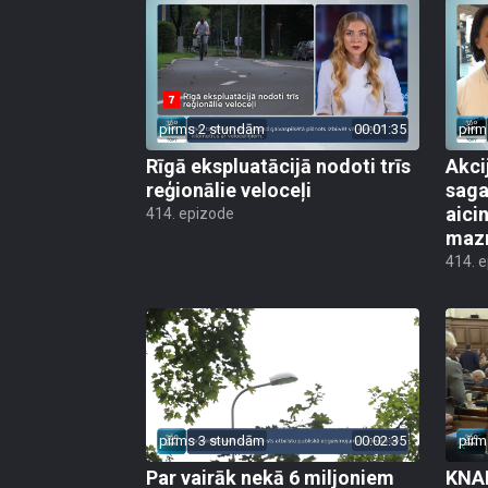
pirms 2 stundām
00:01:35
pirm
Rīgā ekspluatācijā nodoti trīs
Akci
reģionālie veloceļi
saga
aicin
414. epizode
mazn
414. 
pirms 3 stundām
00:02:35
pirm
Par vairāk nekā 6 miljoniem
KNAB