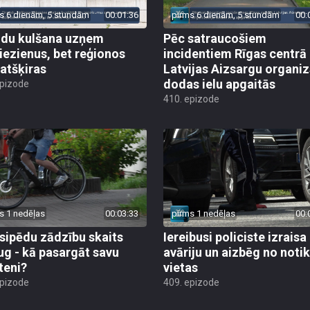
s 6 dienām, 5 stundām
00:01:36
pirms 6 dienām, 5 stundām
00:
du kulšana uzņem
Pēc satraucošiem
iezienus, bet reģionos
incidentiem Rīgas centrā
 atšķiras
Latvijas Aizsargu organiz
dodas ielu apgaitās
epizode
410. epizode
s 1 nedēļas
00:03:33
pirms 1 nedēļas
00:
sipēdu zādzību skaits
Iereibusi policiste izraisa
ug - kā pasargāt savu
avāriju un aizbēg no not
teni?
vietas
epizode
409. epizode