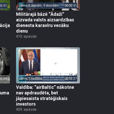
02:01
pirms 6 dienām, 5 stundām
00:02:51
Militārajā bāzē “Ādaži”
aizvada valsts aizsardzības
ācija
dienesta karavīru vecāku
dienu
410. epizode
03:39
pirms 1 nedēļas
00:02:27
Valdība: “airBaltic” nākotne
ikuma
nav apdraudēta, bet
jāpiesaista stratēģiskais
investors
409. epizode