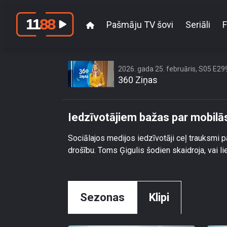
Pašmāju TV šovi
Seriāli
F
Iedz
2026. gada 25. februāris, S05 E29
360 Ziņas
Iedzīvotājiem bažas par mobilā
Sociālajos medijos iedzīvotāji ceļ trauksmi
drošību. Toms Ģigulis šodien skaidroja, vai li
Sezonas
Klipi