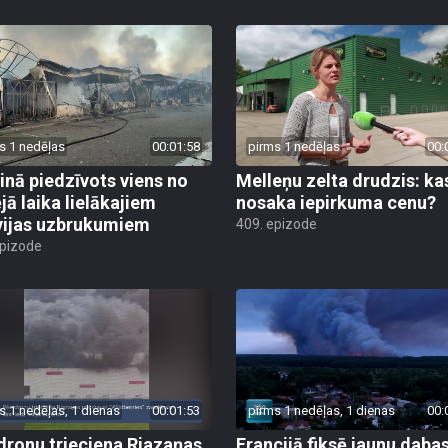
s 1 nedēļas
00:01:58
pirms 1 nedēļas
00:
inā piedzīvots viens no
Melleņu zelta drudzis: ka
jā laika lielākajiem
nosaka iepirkuma cenu?
vijas uzbrukumiem
409. epizode
epizode
s 1 nedēļas, 1 dienas
00:01:53
pirms 1 nedēļas, 1 dienas
00:
dronu trieciena Rjazaņas
Francijā fiksē jaunu daba