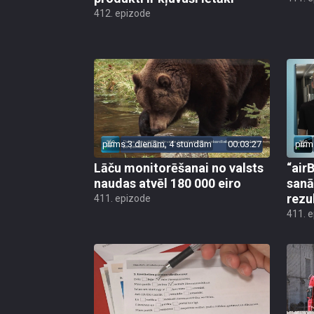
412. epizode
pirms 3 dienām, 4 stundām
00:03:27
pirm
Lāču monitorēšanai no valsts
“airB
naudas atvēl 180 000 eiro
sanā
rezu
411. epizode
411. 