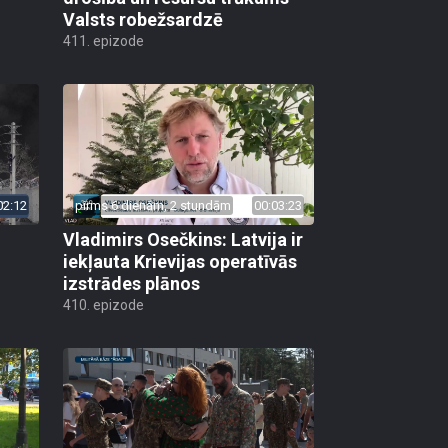
Valsts robežsardzē
411. epizode
02:12
pirms 6 dienām, 2 stundām
00:03:23
Vladimirs Osečkins: Latvija ir
iekļauta Krievijas operatīvās
izstrādes plānos
410. epizode