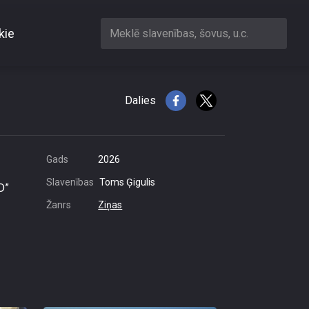
kie
Meklē slavenības, šovus, u.c.
ošību
Dalies
Gads
2026
Slavenības
Toms Ģigulis
D”
Žanrs
Ziņas