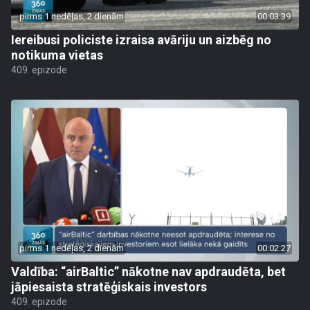
pirms 1 nedēļas, 2 dienām
00:03:39
Iereibusi policiste izraisa avāriju un aizbēg no
notikuma vietas
409. epizode
pirms 1 nedēļas, 2 dienām
00:02:27
Valdība: “airBaltic” nākotne nav apdraudēta, bet
jāpiesaista stratēģiskais investors
409. epizode