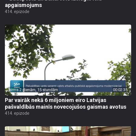
apgaismojums
414. epizode
pirms 2 dienām, 15 stundām
00:02:35
Par vairāk nekā 6 miljoniem eiro Latvijas
pašvaldībās mainīs novecojušos gaismas avotus
414. epizode