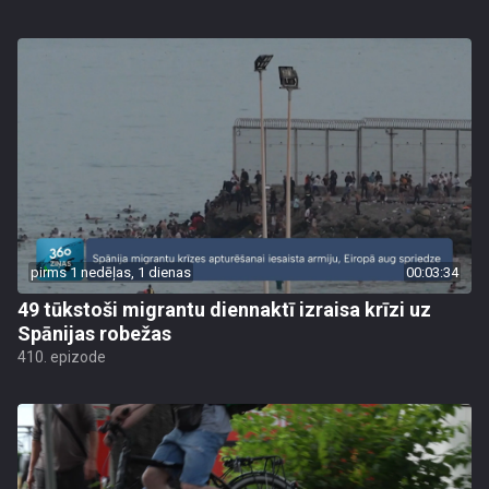
pirms 1 nedēļas, 1 dienas
00:03:34
49 tūkstoši migrantu diennaktī izraisa krīzi uz
Spānijas robežas
410. epizode