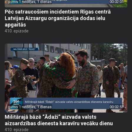
pirms 1 nedēļas, 1 dienas
00:02:01
Pēc satraucošiem incidentiem Rīgas centrā
Latvijas Aizsargu organizācija dodas ielu
apgaitās
410. epizode
pirms 1 nedēļas, 1 dienas
00:02:51
Militārajā bāzē “Ādaži” aizvada valsts
aizsardzības dienesta karavīru vecāku dienu
410. epizode