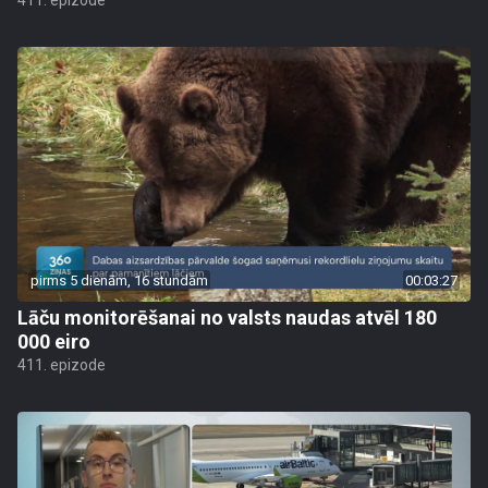
411. epizode
pirms 5 dienām, 16 stundām
00:03:27
Lāču monitorēšanai no valsts naudas atvēl 180
000 eiro
411. epizode