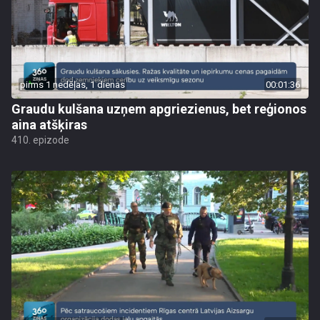
pirms 1 nedēļas, 1 dienas
00:01:36
Graudu kulšana uzņem apgriezienus, bet reģionos
aina atšķiras
410. epizode