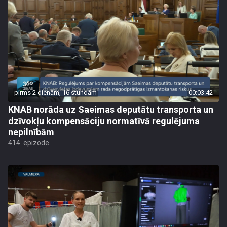
pirms 2 dienām, 16 stundām
00:03:42
KNAB norāda uz Saeimas deputātu transporta un
dzīvokļu kompensāciju normatīvā regulējuma
nepilnībām
414. epizode