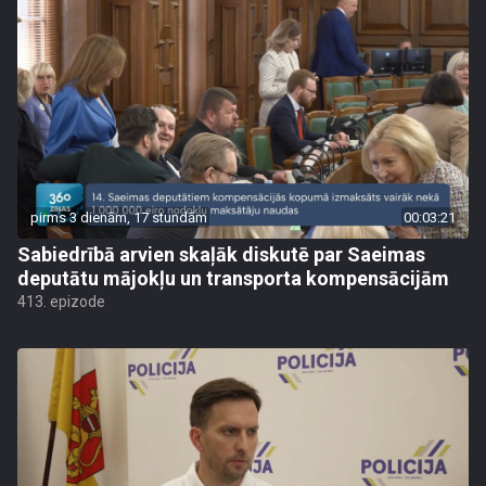
pirms 3 dienām, 17 stundām
00:03:21
Sabiedrībā arvien skaļāk diskutē par Saeimas
deputātu mājokļu un transporta kompensācijām
413. epizode