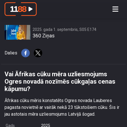
Vai Āfrikas cūku mēra uzliesmojums
Ogres novadā nozīmēs cūkgaļas
cenas kāpumu?
2025. gada 1. septembris, S05 E174
360 Ziņas
Dalies
Vai Āfrikas cūku mēra uzliesmojums
Ogres novadā nozīmēs cūkgaļas cenas
kāpumu?
Āfrikas cūku mēris konstatēts Ogres novada Lauberes
pagasta novietnē ar vairāk nekā 23 tūkstošiem cūku. Šis ir
jau astotais mēra uzliesmojums Latvijā šogad.
Gads
2025