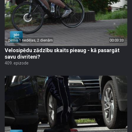
pirms 1 nedēļas, 2 dienām
00:03:33
Velosipēdu zādzību skaits pieaug - kā pasargāt
savu divriteni?
409. epizode