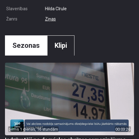
Slavenības
Hilda Cīrule
Žanrs
Ziņas
Sezonas
Klipi
pirms 1 dienas, 16 stundām
00:03:26