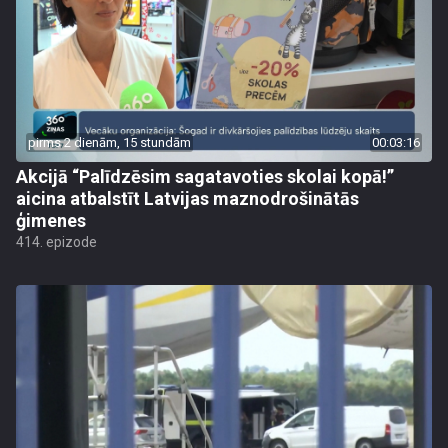
pirms 2 dienām, 15 stundām
00:03:16
Akcijā “Palīdzēsim sagatavoties skolai kopā!”
aicina atbalstīt Latvijas maznodrošinātās
ģimenes
414. epizode