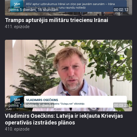
pirms 5 dienām, 16 stundām
00:02:12
Tramps apturējis militāru triecienu Irānai
411. epizode
pirms 1 nedēļas, 1 dienas
00:03:23
Vladimirs Osečkins: Latvija ir iekļauta Krievijas
operatīvās izstrādes plānos
410. epizode