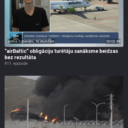
pirms 5 dienām, 16 stundām
00:02:49
“airBaltic” obligāciju turētāju sanāksme beidzas
bez rezultāta
411. epizode