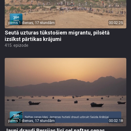
pirms 1 dienas, 17 stundām
00:02:25
Seutā uzturas tūkstošiem migrantu, pilsētā
izsīkst pārtikas krājumi
415. epizode
pirms 1 dienas, 17 stundām
00:02:18
Jauni draudi Persijas līcī ceļ naftas cenas