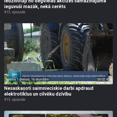
Iedzīvotāji no degvielas akcīzes samazinājuma
ieguvuši mazāk, nekā cerēts
415. epizode
pirms 1 dienas, 16 stundām
00:02:47
Nesaskaņoti saimnieciskie darbi apdraud
elektrotīklus un cilvēku dzīvību
415. epizode