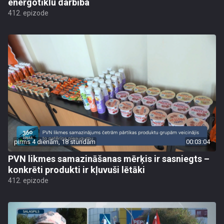
energotīklu darbība
412. epizode
pirms 4 dienām, 18 stundām
00:03:04
PVN likmes samazināšanas mērķis ir sasniegts –
konkrēti produkti ir kļuvuši lētāki
412. epizode