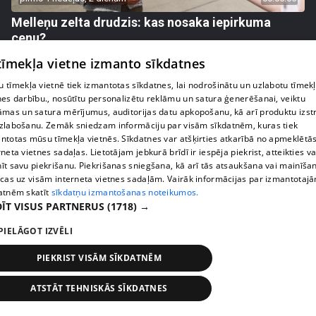
Melleņu zelta drudzis: kas nosaka iepirkuma
cenu?
409. epizode
 tīmekļa vietne izmanto sīkdatnes
 tīmekļa vietnē tiek izmantotas sīkdatnes, lai nodrošinātu un uzlabotu tīmek
nes darbību., nosūtītu personalizētu reklāmu un satura ģenerēšanai, veiktu
āmas un satura mērījumus, auditorijas datu apkopošanu, kā arī produktu izst
zlabošanu. Zemāk sniedzam informāciju par visām sīkdatnēm, kuras tiek
ntotas mūsu tīmekļa vietnēs. Sīkdatnes var atšķirties atkarībā no apmeklētā
rneta vietnes sadaļas. Lietotājam jebkurā brīdī ir iespēja piekrist, atteikties va
īt savu piekrišanu. Piekrišanas sniegšana, kā arī tās atsaukšana vai mainīša
ecas uz visām interneta vietnes sadaļām. Vairāk informācijas par izmantotaj
atnēm skatīt
sīkdatņu izmantošanas noteikumos.
ĪT VISUS PARTNERUS
(1718) →
PIELĀGOT IZVĒLI
pirms 1 nedēļas, 2 dienām
00:02:49
Ogas un sēnes šogad dārgākas, bet uzpirkšanas
PIEKRIST VISĀM SĪKDATNĒM
punktos to krietni mazāk
ATSTĀT TEHNISKĀS SĪKDATNES
409. epizode