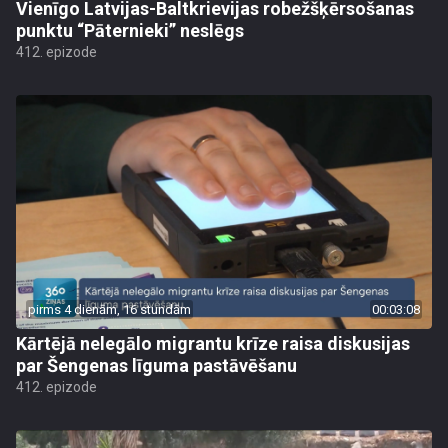
Vienīgo Latvijas-Baltkrievijas robežšķērsošanas
punktu “Pāternieki” neslēgs
412. epizode
pirms 4 dienām, 16 stundām
00:03:08
Kārtējā nelegālo migrantu krīze raisa diskusijas
par Šengenas līguma pastāvēšanu
412. epizode