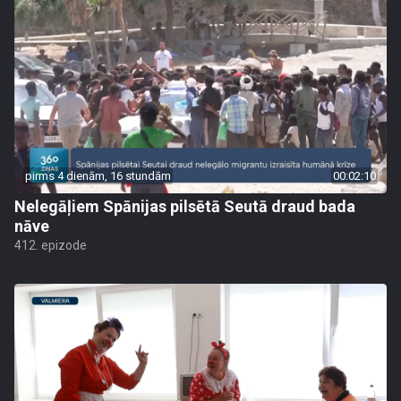
pirms 4 dienām, 16 stundām
00:02:10
Nelegāļiem Spānijas pilsētā Seutā draud bada
nāve
412. epizode