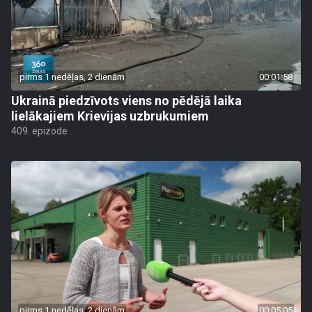
pirms 1 nedēļas, 2 dienām
00:01:58
Ukrainā piedzīvots viens no pēdējā laika
lielākajiem Krievijas uzbrukumiem
409. epizode
pirms 1 nedēļas, 2 dienām
00:05:05