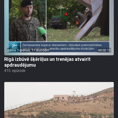
pirms 1 dienas, 17 stundām
00:02:11
Rīgā izbūvē šķēršļus un trenējas atvairīt
apdraudējumu
415. epizode