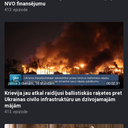
NVO finansējumu
413. epizode
pirms 3 dienām, 16 stundām
00:02:31
Krievija jau atkal raidījusi ballistiskās raķetes pret
Ukrainas civilo infrastruktūru un dzīvojamajām
mājām
413. epizode