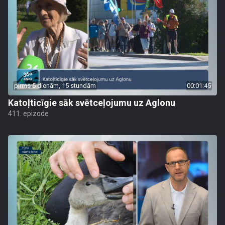
pirms 5 dienām, 15 stundām
00:01:45
Katoļticīgie sāk svētceļojumu uz Aglonu
411. epizode