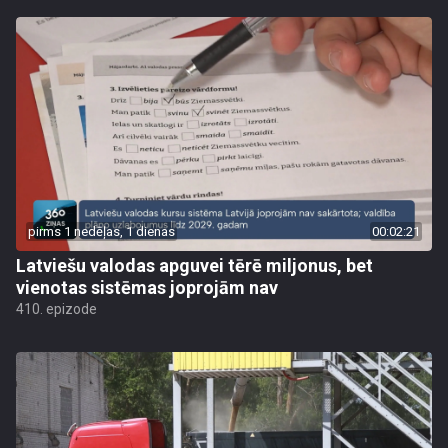
pirms 1 nedēļas, 1 dienas
00:02:21
Latviešu valodas apguvei tērē miljonus, bet
vienotas sistēmas joprojām nav
410. epizode