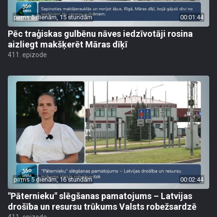
pirms 5 dienām, 15 stundām
00:01:44
Pēc traģiskas gulbēnu nāves iedzīvotāji rosina
aizliegt makšķerēt Māras dīķī
411. epizode
pirms 5 dienām, 16 stundām
00:02:44
"Pāternieku" slēgšanas pamatojums – Latvijas
drošība un resursu trūkums Valsts robežsardzē