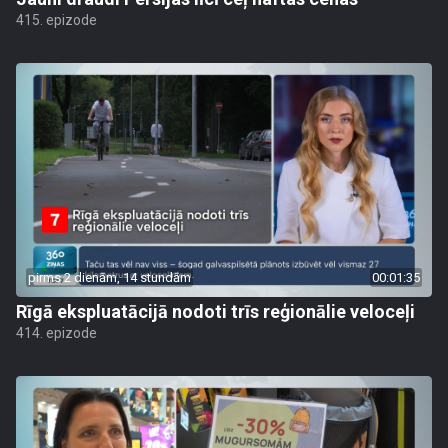
415. epizode
pirms 2 dienām, 14 stundām
00:01:35
Rīgā ekspluatācijā nodoti trīs reģionālie veloceļi
414. epizode