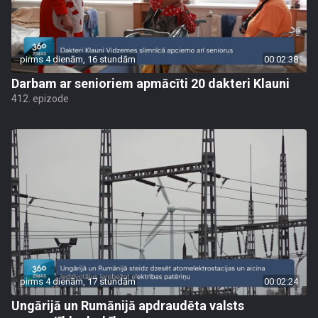
pirms 4 dienām, 16 stundām
00:02:38
Darbam ar senioriem apmācīti 20 dakteri Klauni
412. epizode
pirms 4 dienām, 17 stundām
00:02:24
Ungārijā un Rumānijā apdraudēta valsts