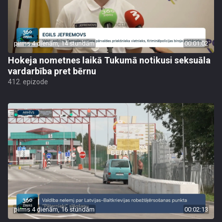
pirms 4 dienām, 14 stundām
00:01:02
Hokeja nometnes laikā Tukumā notikusi seksuāla
vardarbība pret bērnu
412. epizode
pirms 4 dienām, 16 stundām
00:02:13