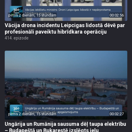
pirms 2 dienām, 15 stundām
00:02:56
Vācija drona incidentu Leipcigas lidostā dēvē par
profesionāli paveiktu hibrīdkara operāciju
414. epizode
pirms 2 dienām, 15 stundām
00:02:27
Ungārija un Rumānija sausuma dēļ taupa elektrību
– Budapeštā un Bukarestē izslēgts ielu