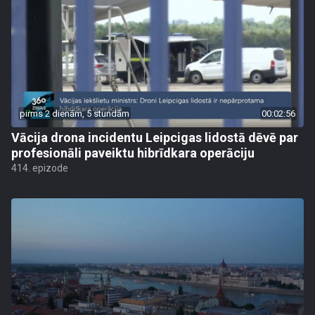
pirms 2 dienām, 5 stundām
00:02:56
Vācija drona incidentu Leipcigas lidostā dēvē par
profesionāli paveiktu hibrīdkara operāciju
414. epizode