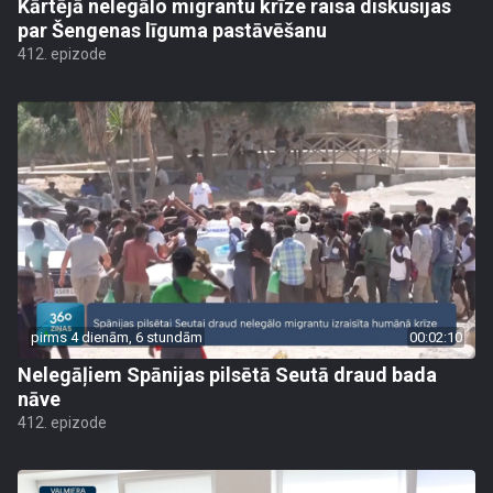
Kārtējā nelegālo migrantu krīze raisa diskusijas
par Šengenas līguma pastāvēšanu
412. epizode
pirms 4 dienām, 6 stundām
00:02:10
Nelegāļiem Spānijas pilsētā Seutā draud bada
nāve
412. epizode