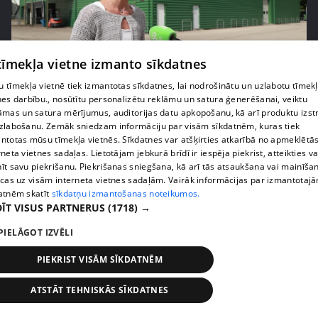
 tīmekļa vietne izmanto sīkdatnes
pirms 1 nedēļas, 2 dienām
00:05:05
 tīmekļa vietnē tiek izmantotas sīkdatnes, lai nodrošinātu un uzlabotu tīmek
nes darbību., nosūtītu personalizētu reklāmu un satura ģenerēšanai, veiktu
Melleņu zelta drudzis: kas nosaka iepirkuma
āmas un satura mērījumus, auditorijas datu apkopošanu, kā arī produktu izst
cenu?
zlabošanu. Zemāk sniedzam informāciju par visām sīkdatnēm, kuras tiek
409. epizode
ntotas mūsu tīmekļa vietnēs. Sīkdatnes var atšķirties atkarībā no apmeklētā
rneta vietnes sadaļas. Lietotājam jebkurā brīdī ir iespēja piekrist, atteikties va
īt savu piekrišanu. Piekrišanas sniegšana, kā arī tās atsaukšana vai mainīša
ecas uz visām interneta vietnes sadaļām. Vairāk informācijas par izmantotaj
atnēm skatīt
sīkdatņu izmantošanas noteikumos.
ĪT VISUS PARTNERUS
(1718) →
PIELĀGOT IZVĒLI
PIEKRIST VISĀM SĪKDATNĒM
ATSTĀT TEHNISKĀS SĪKDATNES
pirms 1 nedēļas, 2 dienām
00:02:49