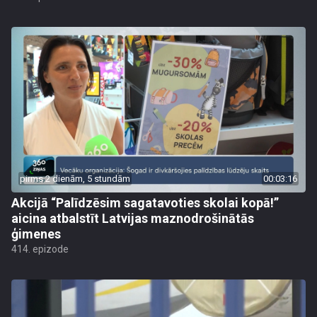
pirms 2 dienām, 5 stundām
00:03:16
Akcijā “Palīdzēsim sagatavoties skolai kopā!”
aicina atbalstīt Latvijas maznodrošinātās
ģimenes
414. epizode