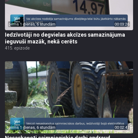
pirms 1 dienas, 6 stundām
00:03:26
Iedzīvotāji no degvielas akcīzes samazinājuma
ieguvuši mazāk, nekā cerēts
415. epizode
pirms 1 dienas, 6 stundām
00:02:47
Nesaskaņoti saimnieciskie darbi apdraud