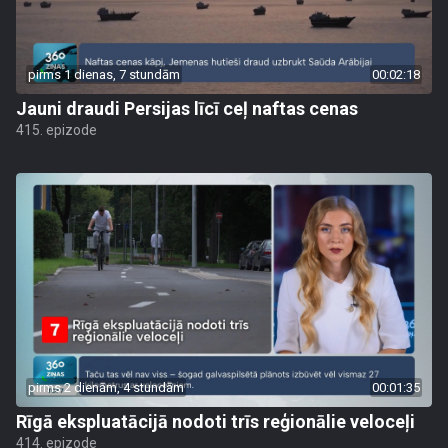
pirms 1 dienas, 7 stundām
00:02:18
Jauni draudi Persijas līcī ceļ naftas cenas
415. epizode
pirms 2 dienām, 4 stundām
00:01:35
Rīgā ekspluatācijā nodoti trīs reģionālie veloceļi
414. epizode