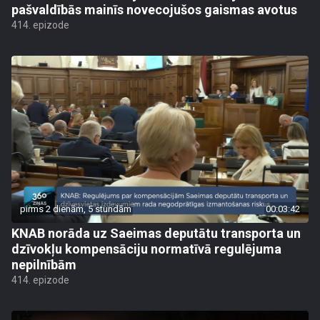
pašvaldībās mainīs novecojušos gaismas avotus
414. epizode
pirms 2 dienām, 5 stundām
00:03:42
KNAB norāda uz Saeimas deputātu transporta un
dzīvokļu kompensāciju normatīvā regulējuma
nepilnībām
414. epizode