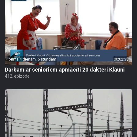
pirms 4 dienām, 6 stundām
00:02:38
Darbam ar senioriem apmācīti 20 dakteri Klauni
412. epizode