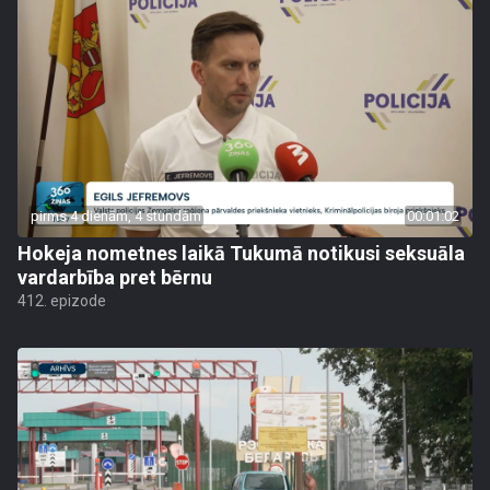
pirms 4 dienām, 4 stundām
00:01:02
Hokeja nometnes laikā Tukumā notikusi seksuāla
vardarbība pret bērnu
412. epizode