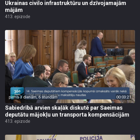
Ukrainas civilo infrastruktūru un dzīvojamajām
mājām
413. epizode
pirms 3 dienām, 6 stundām
00:03:21
Sabiedrībā arvien skaļāk diskutē par Saeimas
deputātu mājokļu un transporta kompensācijām
413. epizode