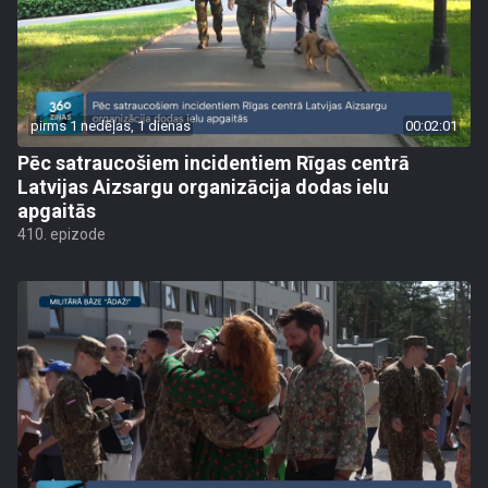
pirms 1 nedēļas, 1 dienas
00:02:01
Pēc satraucošiem incidentiem Rīgas centrā
Latvijas Aizsargu organizācija dodas ielu
apgaitās
410. epizode