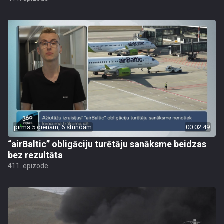
pirms 5 dienām, 6 stundām
00:02:49
“airBaltic” obligāciju turētāju sanāksme beidzas
bez rezultāta
411. epizode