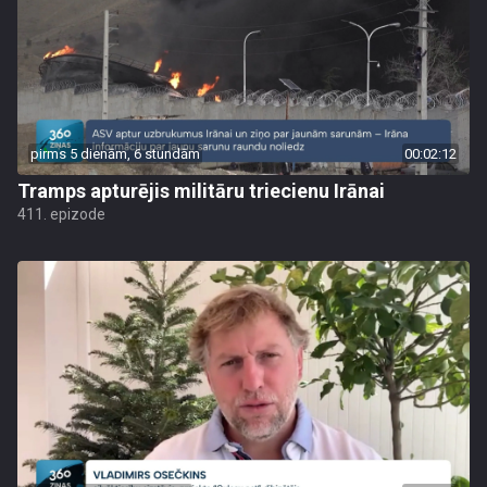
pirms 5 dienām, 6 stundām
00:02:12
Tramps apturējis militāru triecienu Irānai
411. epizode