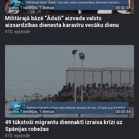
pirms 1 nedēļas, 1 dienas
00:02:51
Militārajā bāzē “Ādaži” aizvada valsts
aizsardzības dienesta karavīru vecāku dienu
410. epizode
pirms 1 nedēļas, 1 dienas
00:03:34
49 tūkstoši migrantu diennaktī izraisa krīzi uz
Spānijas robežas
410. epizode