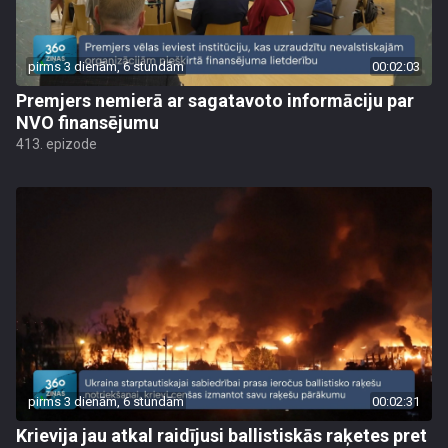
pirms 3 dienām, 6 stundām
00:02:03
Premjers nemierā ar sagatavoto informāciju par
NVO finansējumu
413. epizode
pirms 3 dienām, 6 stundām
00:02:31
Krievija jau atkal raidījusi ballistiskās raķetes pret