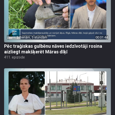
pirms 5 dienām, 5 stundām
00:01:44
Pēc traģiskas gulbēnu nāves iedzīvotāji rosina
aizliegt makšķerēt Māras dīķī
411. epizode