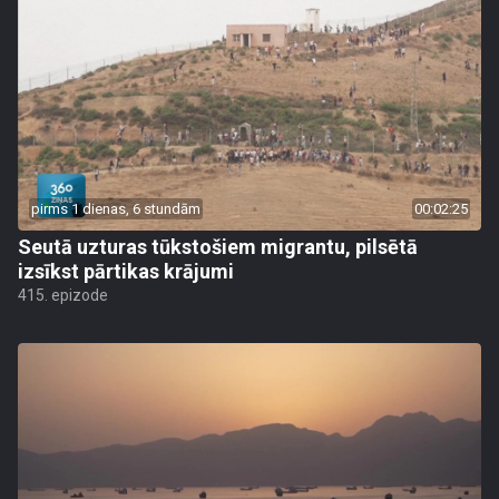
pirms 1 dienas, 6 stundām
00:02:25
Seutā uzturas tūkstošiem migrantu, pilsētā
izsīkst pārtikas krājumi
415. epizode