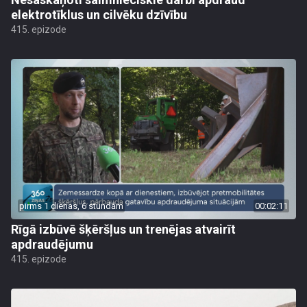
elektrotīklus un cilvēku dzīvību
415. epizode
pirms 1 dienas, 6 stundām
00:02:11
Rīgā izbūvē šķēršļus un trenējas atvairīt
apdraudējumu
415. epizode