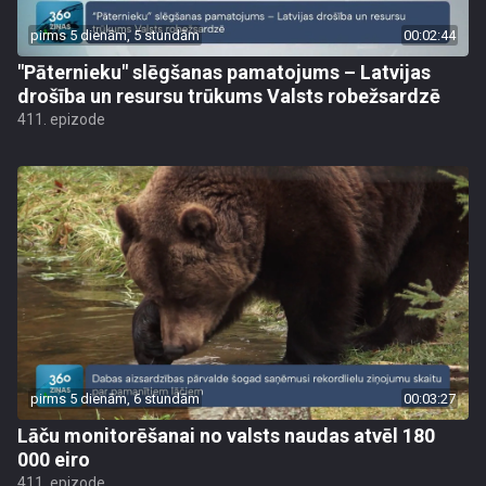
pirms 5 dienām, 5 stundām
00:02:44
"Pāternieku" slēgšanas pamatojums – Latvijas
drošība un resursu trūkums Valsts robežsardzē
411. epizode
pirms 5 dienām, 6 stundām
00:03:27
Lāču monitorēšanai no valsts naudas atvēl 180
000 eiro
411. epizode