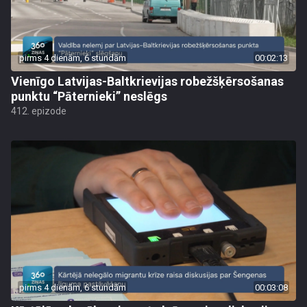
pirms 4 dienām, 6 stundām
00:02:13
Vienīgo Latvijas-Baltkrievijas robežšķērsošanas
punktu “Pāternieki” neslēgs
412. epizode
pirms 4 dienām, 6 stundām
00:03:08