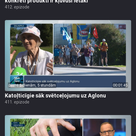
konkrēti produkti ir kļuvuši lētāki
412. epizode
pirms 5 dienām, 5 stundām
00:01:45
Katoļticīgie sāk svētceļojumu uz Aglonu
411. epizode