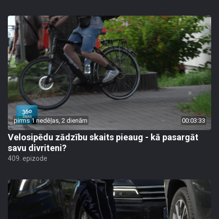
pirms 1 nedēļas, 2 dienām
00:03:33
Velosipēdu zādzību skaits pieaug - kā pasargāt
savu divriteni?
409. epizode