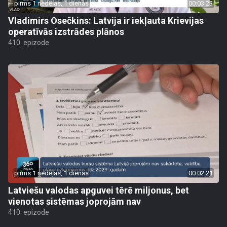
pirms 1 nedēļas, 1 dienas
00:03:23
Vladimirs Osečkins: Latvija ir iekļauta Krievijas
operatīvās izstrādes plānos
410. epizode
pirms 1 nedēļas, 1 dienas
00:02:21
Latviešu valodas apguvei tērē miljonus, bet
vienotas sistēmas joprojām nav
410. epizode