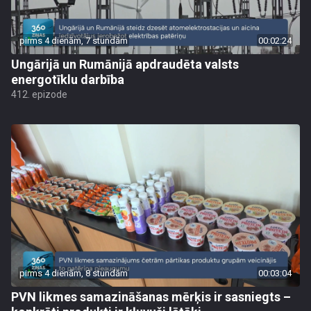
pirms 4 dienām, 7 stundām
00:02:24
Ungārijā un Rumānijā apdraudēta valsts
energotīklu darbība
412. epizode
pirms 4 dienām, 8 stundām
00:03:04
PVN likmes samazināšanas mērķis ir sasniegts –