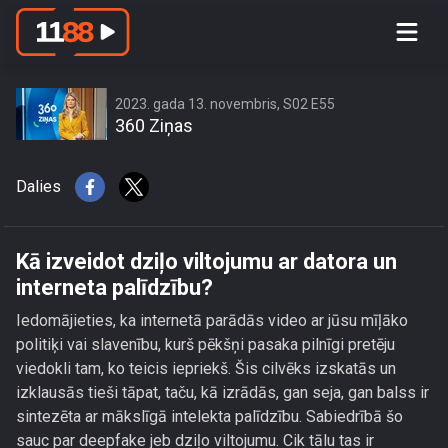
Kā izveidot dziļo viltojumu ar datora un
interneta palīdzību?
2023. gada 13. novembris, S02 E55
360 Ziņas
Dalies
Kā izveidot dziļo viltojumu ar datora un
interneta palīdzību?
Iedomājieties, ka internetā parādās video ar jūsu mīļāko
politiķi vai slavenību, kurš pēkšņi pasaka pilnīgi pretēju
viedokli tam, ko teicis iepriekš. Šis cilvēks izskatās un
izklausās tieši tāpat, taču, kā izrādās, gan seja, gan balss ir
sintezēta ar mākslīgā intelekta palīdzību. Sabiedrībā šo
sauc par deepfake jeb dziļo viltojumu. Cik tālu tas ir