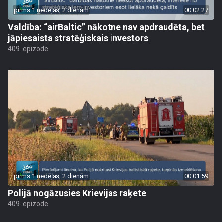
pirms 1 nedēļas, 2 dienām
00:02:27
Valdība: “airBaltic” nākotne nav apdraudēta, bet
jāpiesaista stratēģiskais investors
409. epizode
pirms 1 nedēļas, 2 dienām
00:01:59
Polijā nogāzusies Krievijas raķete
409. epizode