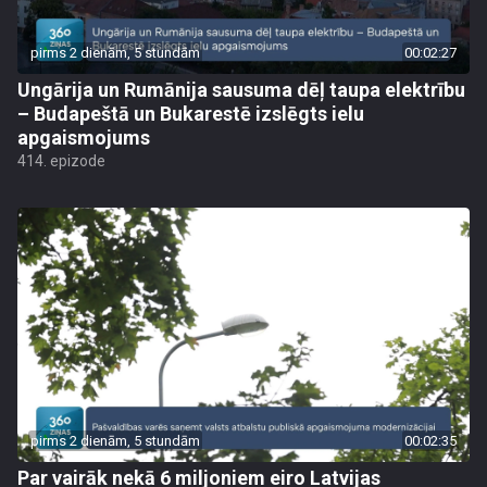
pirms 2 dienām, 5 stundām
00:02:27
Ungārija un Rumānija sausuma dēļ taupa elektrību
– Budapeštā un Bukarestē izslēgts ielu
apgaismojums
414. epizode
pirms 2 dienām, 5 stundām
00:02:35
Par vairāk nekā 6 miljoniem eiro Latvijas