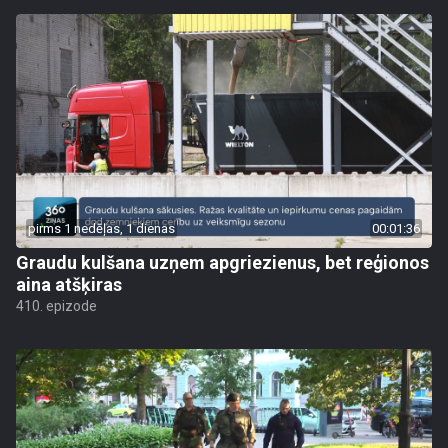
pirms 1 nedēļas, 1 dienas
00:01:36
Graudu kulšana uzņem apgriezienus, bet reģionos
aina atšķiras
410. epizode