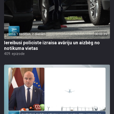
pirms 1 nedēļas, 2 dienām
00:03:39
Iereibusi policiste izraisa avāriju un aizbēg no
notikuma vietas
409. epizode