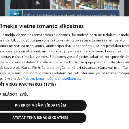
pirms 1 nedēļas, 1 dienas
00:03:37
 tīmekļa vietne izmanto sīkdatnes
Pārtiku pērkam vairāk, bet vai “zemo cenu grozs”
tiešām samazina kopējo čeku?
 tīmekļa vietnē tiek izmantotas sīkdatnes, lai nodrošinātu un uzlabotu tīmek
nes darbību., nosūtītu personalizētu reklāmu un satura ģenerēšanai, veiktu
408. epizode
āmas un satura mērījumus, auditorijas datu apkopošanu, kā arī produktu izst
zlabošanu. Zemāk sniedzam informāciju par visām sīkdatnēm, kuras tiek
ntotas mūsu tīmekļa vietnēs. Sīkdatnes var atšķirties atkarībā no apmeklētā
rneta vietnes sadaļas. Lietotājam jebkurā brīdī ir iespēja piekrist, atteikties va
īt savu piekrišanu. Piekrišanas sniegšana, kā arī tās atsaukšana vai mainīša
ecas uz visām interneta vietnes sadaļām. Vairāk informācijas par izmantotaj
atnēm skatīt
sīkdatņu izmantošanas noteikumos.
ĪT VISUS PARTNERUS
(1718) →
PIELĀGOT IZVĒLI
PIEKRIST VISĀM SĪKDATNĒM
pirms 1 nedēļas, 1 dienas
00:00:56
ATSTĀT TEHNISKĀS SĪKDATNES
Latvijā pirmajā Simulāciju centrā mediķi trenēsies