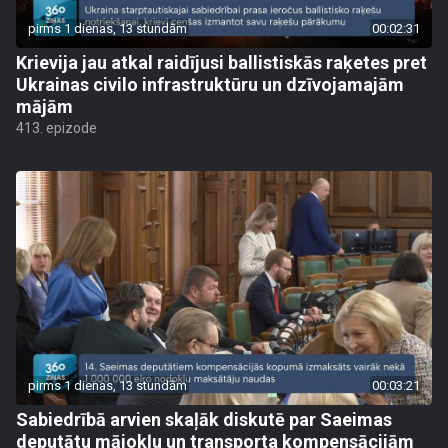
pirms 1 dienas, 13 stundām
00:02:31
Krievija jau atkal raidījusi ballistiskās raķetes pret
Ukrainas civilo infrastruktūru un dzīvojamajām
mājām
413. epizode
pirms 1 dienas, 13 stundām
00:03:21
Sabiedrībā arvien skaļāk diskutē par Saeimas
deputātu mājokļu un transporta kompensācijām