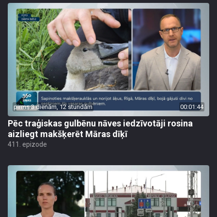
pirms 3 dienām, 12 stundām
00:01:44
Pēc traģiskas gulbēnu nāves iedzīvotāji rosina
aizliegt makšķerēt Māras dīķī
411. epizode