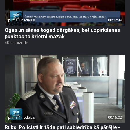
pirms 1 nedēļas
00:02:49
Ogas un sēnes šogad dārgākas, bet uzpirkšanas
punktos to krietni mazāk
409. epizode
pirms 1 nedēļas
00:16:02
Ruks: Policisti ir tāda pati sabiedrība kā pārējie -