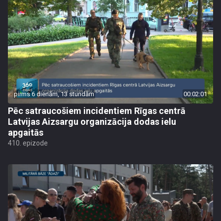
pirms 6 dienām, 13 stundām
00:02:01
Pēc satraucošiem incidentiem Rīgas centrā
Latvijas Aizsargu organizācija dodas ielu
apgaitās
410. epizode