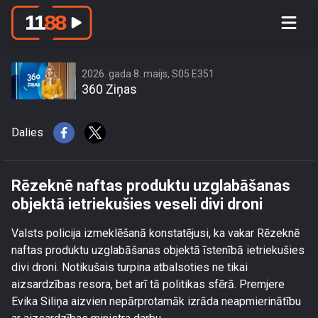
Rēzeknē naftas produktu
uzglabāšanas objektā ietriekušies
veseli divi droni
2026. gada 8. maijs, S05 E351
360 Ziņas
Dalies
Rēzeknē naftas produktu uzglabāšanas
objektā ietriekušies veseli divi droni
Valsts policija izmeklēšanā konstatējusi, ka vakar Rēzeknē
naftas produktu uzglabāšanas objektā īstenībā ietriekušies
divi droni.
Notikušais turpina atbalsoties ne tikai
aizsardzības resora, bet arī tā politikas sfērā. Premjere
Evika Siliņa aizvien nepārprotamāk izrāda neapmierinātību