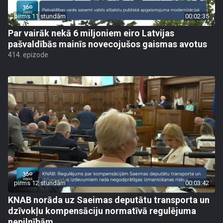
pirms 11 stundām
00:02:35
Par vairāk nekā 6 miljoniem eiro Latvijas
pašvaldībās mainīs novecojušos gaismas avotus
414. epizode
pirms 12 stundām
00:03:42
KNAB norāda uz Saeimas deputātu transporta un
dzīvokļu kompensāciju normatīvā regulējuma
nepilnībām