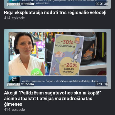
pirms 11 stundām
00:01:35
Rīgā ekspluatācijā nodoti trīs reģionālie veloceļi
414. epizode
pirms 11 stundām
00:03:16
Akcijā “Palīdzēsim sagatavoties skolai kopā!”
aicina atbalstīt Latvijas maznodrošinātās
ģimenes
414. epizode