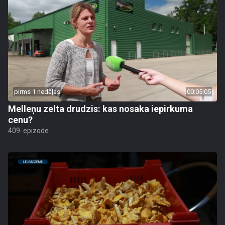
pirms 1 nedēļas
00:05:05
Melleņu zelta drudzis: kas nosaka iepirkuma
cenu?
409. epizode