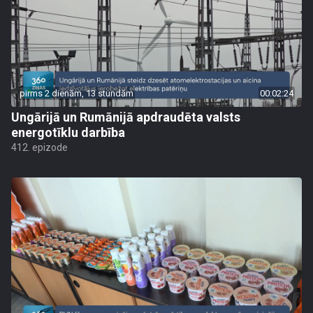
pirms 2 dienām, 13 stundām
00:02:24
Ungārijā un Rumānijā apdraudēta valsts
energotīklu darbība
412. epizode