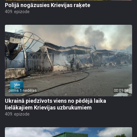
Polijā nogāzusies Krievijas raķete
409. epizode
pirms 1 nedēļas
00:01:58
Ukrainā piedzīvots viens no pēdējā laika
lielākajiem Krievijas uzbrukumiem
409. epizode