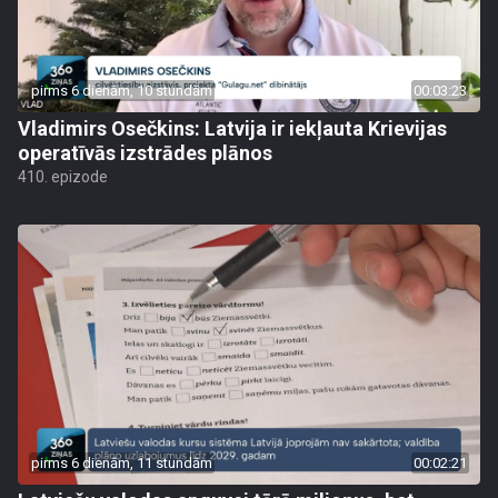
pirms 6 dienām, 10 stundām
00:03:23
Vladimirs Osečkins: Latvija ir iekļauta Krievijas
operatīvās izstrādes plānos
410. epizode
pirms 6 dienām, 11 stundām
00:02:21