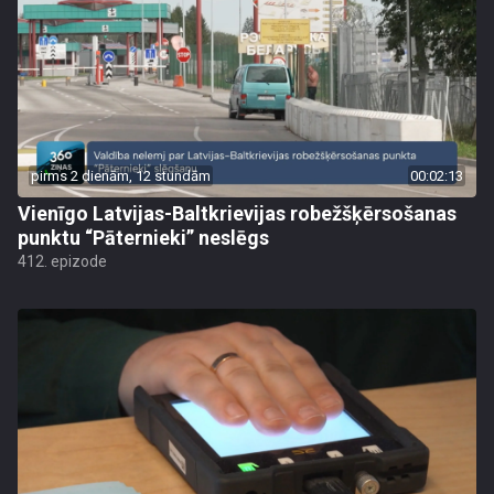
pirms 2 dienām, 12 stundām
00:02:13
Vienīgo Latvijas-Baltkrievijas robežšķērsošanas
punktu “Pāternieki” neslēgs
412. epizode