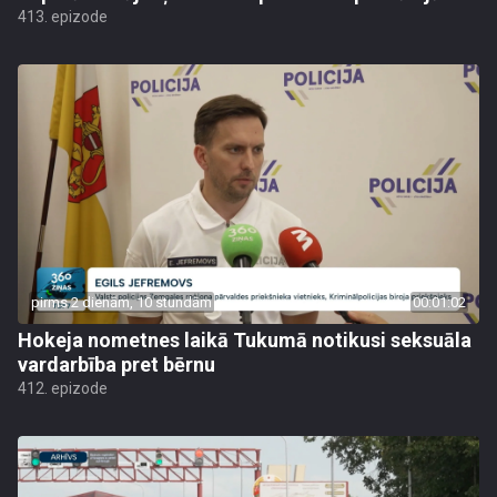
413. epizode
pirms 2 dienām, 10 stundām
00:01:02
Hokeja nometnes laikā Tukumā notikusi seksuāla
vardarbība pret bērnu
412. epizode