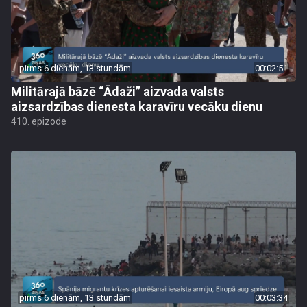
pirms 6 dienām, 13 stundām
00:02:51
Militārajā bāzē “Ādaži” aizvada valsts
aizsardzības dienesta karavīru vecāku dienu
410. epizode
pirms 6 dienām, 13 stundām
00:03:34