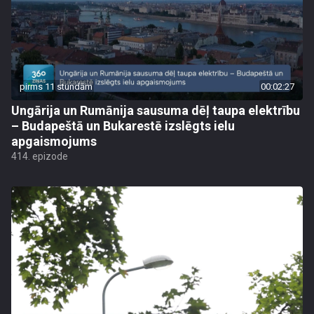
pirms 11 stundām
00:02:27
Ungārija un Rumānija sausuma dēļ taupa elektrību
– Budapeštā un Bukarestē izslēgts ielu
apgaismojums
414. epizode