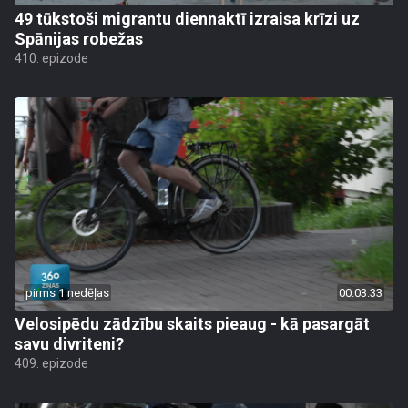
49 tūkstoši migrantu diennaktī izraisa krīzi uz
Spānijas robežas
410. epizode
pirms 1 nedēļas
00:03:33
Velosipēdu zādzību skaits pieaug - kā pasargāt
savu divriteni?
409. epizode