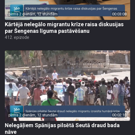
pirms 2 dienām, 12 stundām
00:03:08
Kārtējā nelegālo migrantu krīze raisa diskusijas
par Šengenas līguma pastāvēšanu
412. epizode
pirms 2 dienām, 12 stundām
00:02:10
Nelegāļiem Spānijas pilsētā Seutā draud bada
nāve