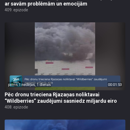
ar savām problēmām un emocijām
409. epizode
pirms 1 nedēļas, 1 dienas
00:01:53
Pēc dronu trieciena Rjazaņas noliktavai
“Wildberries” zaudējumi sasniedz miljardu eiro
408. epizode