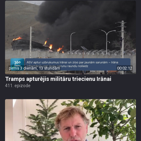
pirms 3 dienām, 13 stundām
00:02:12
Tramps apturējis militāru triecienu Irānai
411. epizode