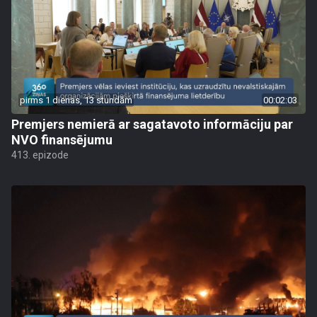
pirms 1 dienas, 13 stundām
00:02:03
Premjers nemierā ar sagatavoto informāciju par
NVO finansējumu
413. epizode