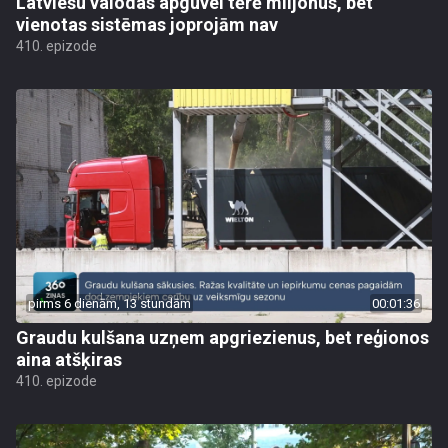
Latviešu valodas apguvei tērē miljonus, bet
vienotas sistēmas joprojām nav
410. epizode
pirms 6 dienām, 13 stundām
00:01:36
Graudu kulšana uzņem apgriezienus, bet reģionos
aina atšķiras
410. epizode