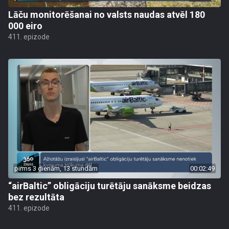
Lāču monitorēšanai no valsts naudas atvēl 180
000 eiro
411. epizode
pirms 3 dienām, 13 stundām
00:02:49
“airBaltic” obligāciju turētāju sanāksme beidzas
bez rezultāta
411. epizode