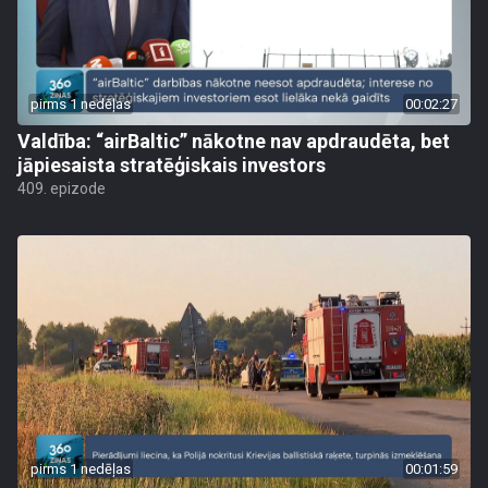
pirms 1 nedēļas
00:02:27
Valdība: “airBaltic” nākotne nav apdraudēta, bet
jāpiesaista stratēģiskais investors
409. epizode
pirms 1 nedēļas
00:01:59