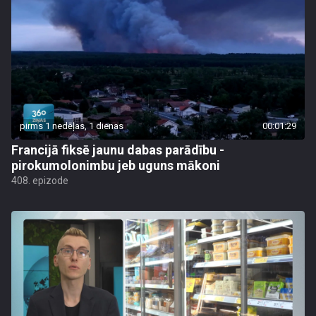
pirms 1 nedēļas, 1 dienas
00:01:29
Francijā fiksē jaunu dabas parādību -
pirokumolonimbu jeb uguns mākoni
408. epizode