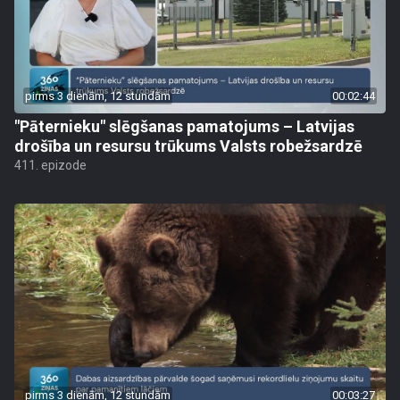
pirms 3 dienām, 12 stundām
00:02:44
"Pāternieku" slēgšanas pamatojums – Latvijas
drošība un resursu trūkums Valsts robežsardzē
411. epizode
pirms 3 dienām, 12 stundām
00:03:27