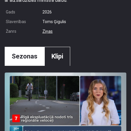
ar aizsardzības ministra darbu.
Gads
2026
Slavenības
Toms Ģigulis
Žanrs
Ziņas
Sezonas
Klipi