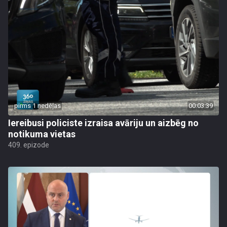
pirms 1 nedēļas
00:03:39
Iereibusi policiste izraisa avāriju un aizbēg no
notikuma vietas
409. epizode