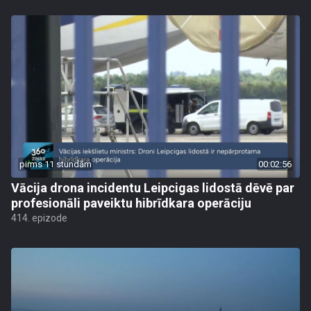
pirms 11 stundām
00:02:56
Vācija drona incidentu Leipcigas lidostā dēvē par
profesionāli paveiktu hibrīdkara operāciju
414. epizode