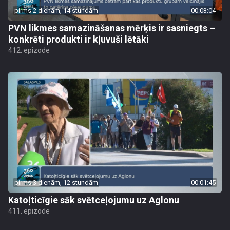
pirms 2 dienām, 14 stundām
00:03:04
PVN likmes samazināšanas mērķis ir sasniegts –
konkrēti produkti ir kļuvuši lētāki
412. epizode
pirms 3 dienām, 12 stundām
00:01:45
Katoļticīgie sāk svētceļojumu uz Aglonu
411. epizode