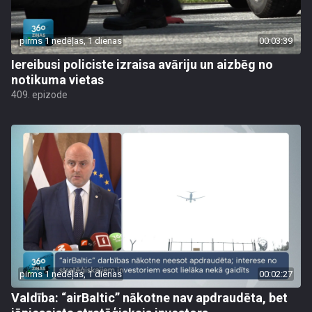
pirms 1 nedēļas, 1 dienas
00:03:39
Iereibusi policiste izraisa avāriju un aizbēg no
notikuma vietas
409. epizode
pirms 1 nedēļas, 1 dienas
00:02:27
Valdība: “airBaltic” nākotne nav apdraudēta, bet