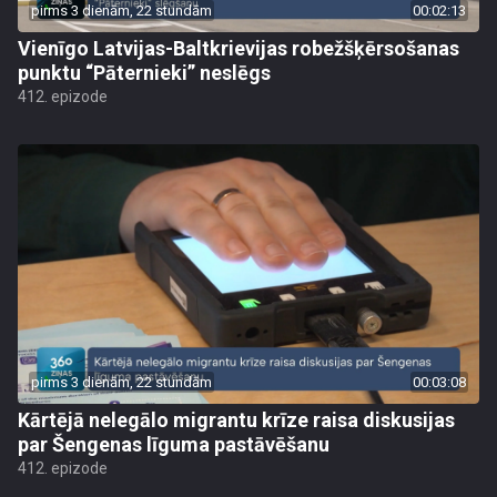
pirms 3 dienām, 22 stundām
00:02:13
Vienīgo Latvijas-Baltkrievijas robežšķērsošanas
punktu “Pāternieki” neslēgs
412. epizode
pirms 3 dienām, 22 stundām
00:03:08
Kārtējā nelegālo migrantu krīze raisa diskusijas
par Šengenas līguma pastāvēšanu
412. epizode