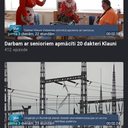
pirms 3 dienām, 22 stundām
00:02:38
Darbam ar senioriem apmācīti 20 dakteri Klauni
412. epizode
pirms 3 dienām, 23 stundām
00:02:24