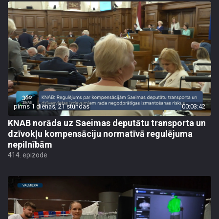
pirms 1 dienas, 21 stundas
00:03:42
KNAB norāda uz Saeimas deputātu transporta un
dzīvokļu kompensāciju normatīvā regulējuma
nepilnībām
414. epizode