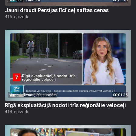
Jauni draudi Persijas līcī ceļ naftas cenas
415. epizode
pirms 1 dienas, 20 stundām
00:01:35
Rīgā ekspluatācijā nodoti trīs reģionālie veloceļi
414. epizode