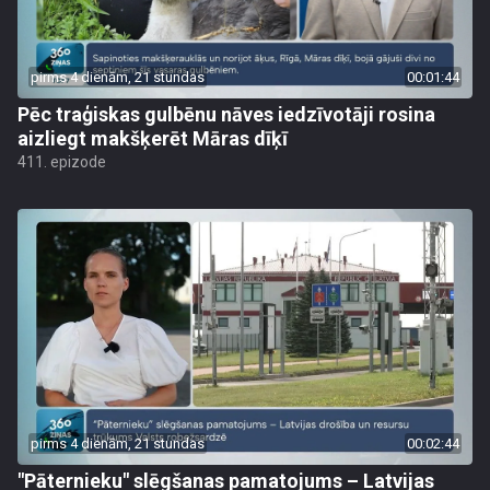
pirms 4 dienām, 21 stundas
00:01:44
Pēc traģiskas gulbēnu nāves iedzīvotāji rosina
aizliegt makšķerēt Māras dīķī
411. epizode
pirms 4 dienām, 21 stundas
00:02:44
"Pāternieku" slēgšanas pamatojums – Latvijas