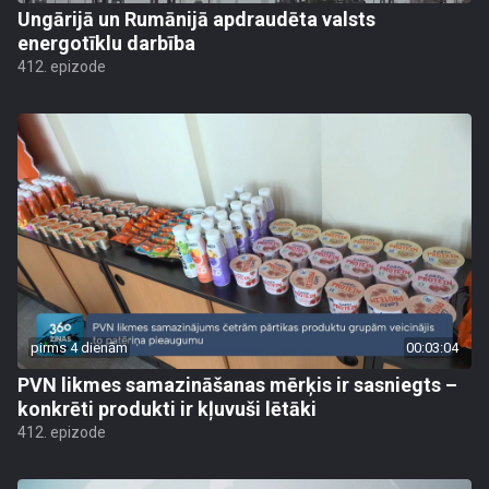
Ungārijā un Rumānijā apdraudēta valsts
energotīklu darbība
412. epizode
pirms 4 dienām
00:03:04
PVN likmes samazināšanas mērķis ir sasniegts –
konkrēti produkti ir kļuvuši lētāki
412. epizode