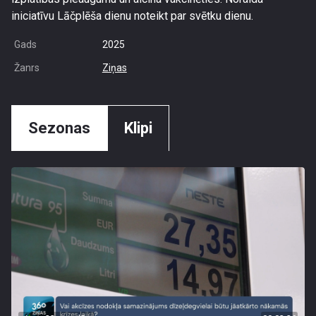
iniciatīvu Lāčplēša dienu noteikt par svētku dienu.
Gads
2025
Žanrs
Ziņas
Sezonas
Klipi