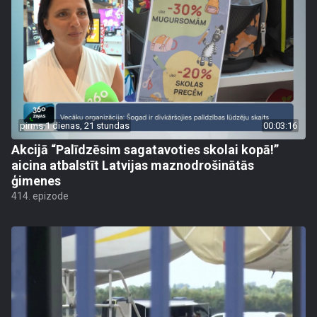
pirms 1 dienas, 21 stundas
00:03:16
Akcijā “Palīdzēsim sagatavoties skolai kopā!”
aicina atbalstīt Latvijas maznodrošinātās
ģimenes
414. epizode