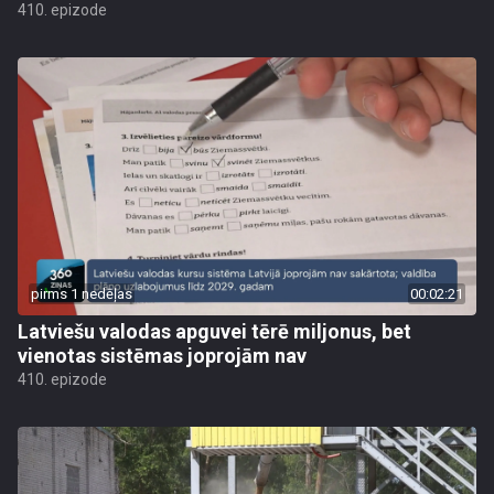
410. epizode
pirms 1 nedēļas
00:02:21
Latviešu valodas apguvei tērē miljonus, bet
vienotas sistēmas joprojām nav
410. epizode