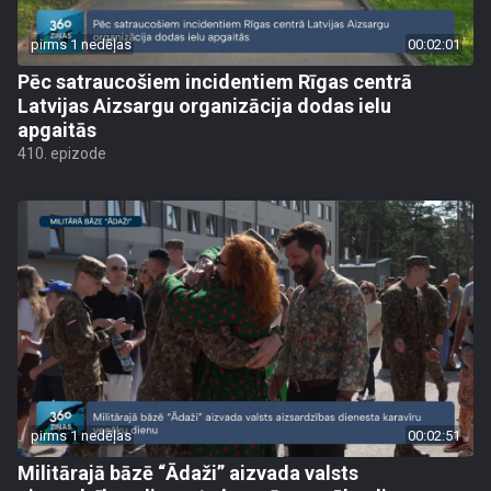
pirms 1 nedēļas
00:02:01
Pēc satraucošiem incidentiem Rīgas centrā
Latvijas Aizsargu organizācija dodas ielu
apgaitās
410. epizode
pirms 1 nedēļas
00:02:51
Militārajā bāzē “Ādaži” aizvada valsts