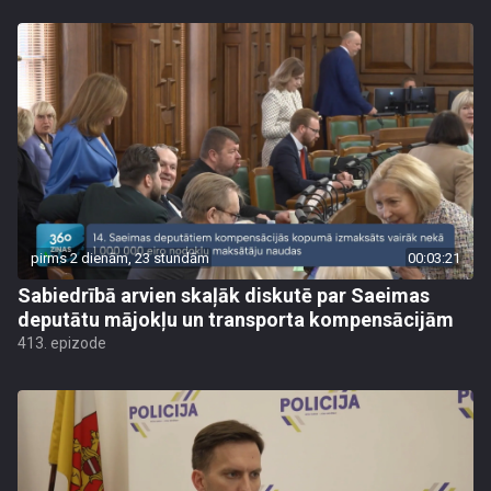
pirms 2 dienām, 23 stundām
00:03:21
Sabiedrībā arvien skaļāk diskutē par Saeimas
deputātu mājokļu un transporta kompensācijām
413. epizode