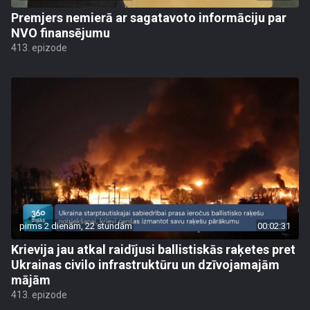
Premjers nemierā ar sagatavoto informāciju par
NVO finansējumu
413. epizode
pirms 2 dienām, 22 stundām
00:02:31
Krievija jau atkal raidījusi ballistiskās raķetes pret
Ukrainas civilo infrastruktūru un dzīvojamajām
mājām
413. epizode