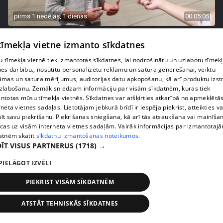
pirms 1 nedēļas, 1 dienas
00:05:05
Melleņu zelta drudzis: kas nosaka iepirkuma
 tīmekļa vietne izmanto sīkdatnes
cenu?
409. epizode
 tīmekļa vietnē tiek izmantotas sīkdatnes, lai nodrošinātu un uzlabotu tīmek
nes darbību., nosūtītu personalizētu reklāmu un satura ģenerēšanai, veiktu
āmas un satura mērījumus, auditorijas datu apkopošanu, kā arī produktu izst
zlabošanu. Zemāk sniedzam informāciju par visām sīkdatnēm, kuras tiek
ntotas mūsu tīmekļa vietnēs. Sīkdatnes var atšķirties atkarībā no apmeklētā
rneta vietnes sadaļas. Lietotājam jebkurā brīdī ir iespēja piekrist, atteikties va
īt savu piekrišanu. Piekrišanas sniegšana, kā arī tās atsaukšana vai mainīša
ecas uz visām interneta vietnes sadaļām. Vairāk informācijas par izmantotaj
atnēm skatīt
sīkdatņu izmantošanas noteikumos.
ĪT VISUS PARTNERUS
(1718) →
PIELĀGOT IZVĒLI
PIEKRIST VISĀM SĪKDATNĒM
pirms 1 nedēļas, 1 dienas
00:02:49
Ogas un sēnes šogad dārgākas, bet uzpirkšanas
ATSTĀT TEHNISKĀS SĪKDATNES
punktos to krietni mazāk
409. epizode