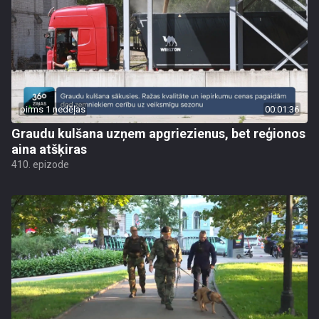
pirms 1 nedēļas
00:01:36
Graudu kulšana uzņem apgriezienus, bet reģionos
aina atšķiras
410. epizode