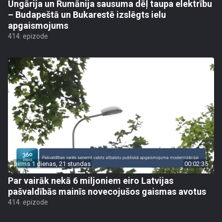
Ungārija un Rumānija sausuma dēļ taupa elektrību
– Budapeštā un Bukarestē izslēgts ielu
apgaismojums
414. epizode
pirms 1 dienas, 21 stundas
00:02:35
Par vairāk nekā 6 miljoniem eiro Latvijas
pašvaldībās mainīs novecojušos gaismas avotus
414. epizode