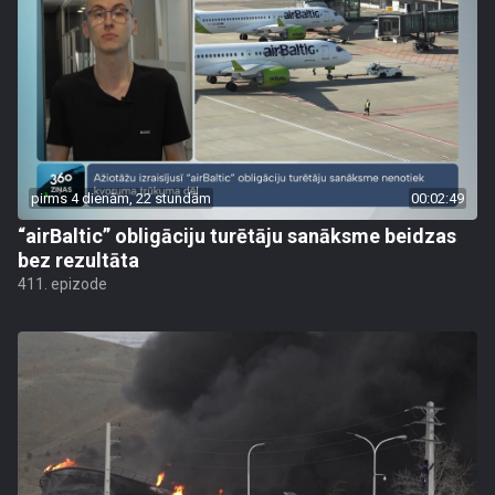
pirms 4 dienām, 22 stundām
00:02:49
“airBaltic” obligāciju turētāju sanāksme beidzas
bez rezultāta
411. epizode