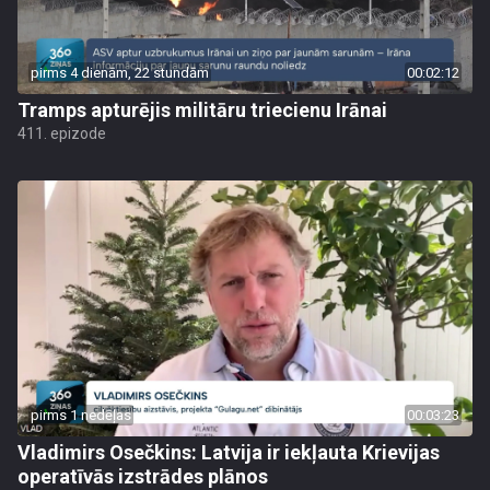
pirms 4 dienām, 22 stundām
00:02:12
Tramps apturējis militāru triecienu Irānai
411. epizode
pirms 1 nedēļas
00:03:23
Vladimirs Osečkins: Latvija ir iekļauta Krievijas
operatīvās izstrādes plānos