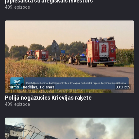
jāpiesaista stratēģiskais investors
409. epizode
pirms 1 nedēļas, 1 dienas
00:01:59
Polijā nogāzusies Krievijas raķete
409. epizode