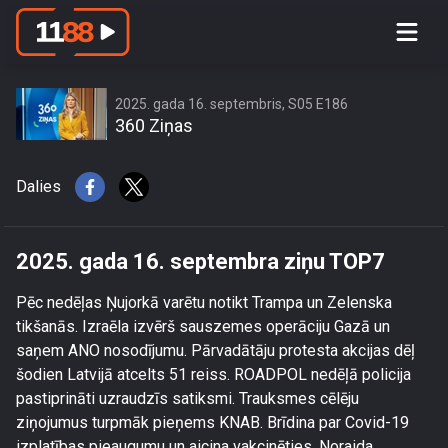
2025. gada 16. septembra ziņu TOP7
2025. gada 16. septembris, S05 E186
360 Ziņas
Dalies
2025. gada 16. septembra ziņu TOP7
Pēc nedēļas Ņujorkā varētu notikt Trampa un Zelenska
tikšanās. Izraēla izvērš sauszemes operāciju Gazā un
saņem ANO nosodījumu. Pārvadātāju protesta akcijas dēļ
šodien Latvijā atcelts 51 reiss. ROADPOL nedēļā policija
pastiprināti uzraudzīs satiksmi. Trauksmes cēlēju
ziņojumus turpmāk pieņems KNAB. Brīdina par Covid-19
izplatības pieaugumu un aicina vakcinēties. Noraida