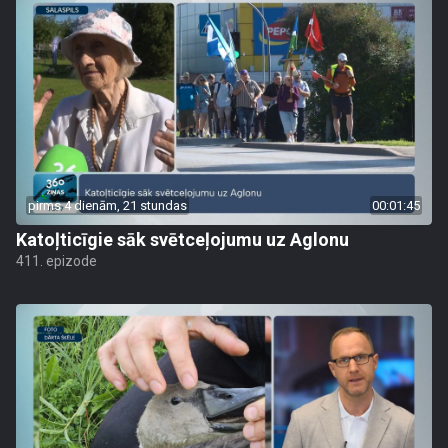
pirms 4 dienām, 21 stundas
00:01:45
Katoļticīgie sāk svētceļojumu uz Aglonu
411. epizode