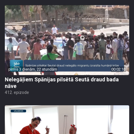
pirms 3 dienām, 22 stundām
00:02:10
Nelegāļiem Spānijas pilsētā Seutā draud bada
nāve
412. epizode