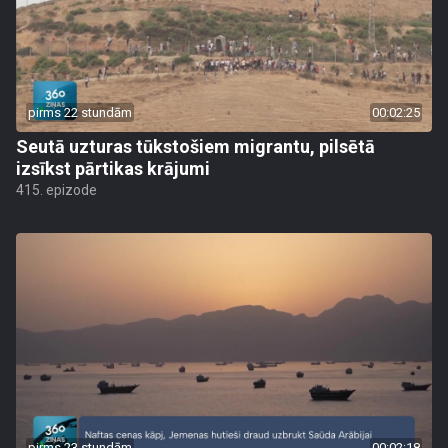
pirms 22 stundām
00:02:25
Seutā uzturas tūkstošiem migrantu, pilsētā
izsīkst pārtikas krājumi
415. epizode
pirms 23 stundām
00:02:18