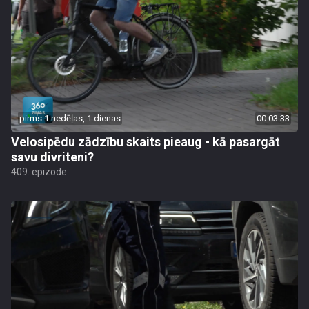
pirms 1 nedēļas, 1 dienas
00:03:33
Velosipēdu zādzību skaits pieaug - kā pasargāt
savu divriteni?
409. epizode