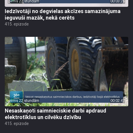
pirms 22 stundām
00:03:26
Iedzīvotāji no degvielas akcīzes samazinājuma
ieguvuši mazāk, nekā cerēts
415. epizode
pirms 22 stundām
00:02:47
Nesaskaņoti saimnieciskie darbi apdraud
elektrotīklus un cilvēku dzīvību
415. epizode