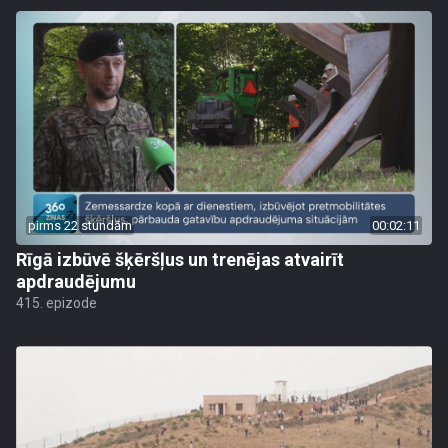
pirms 22 stundām
00:02:11
Rīgā izbūvē šķēršļus un trenējas atvairīt
apdraudējumu
415. epizode