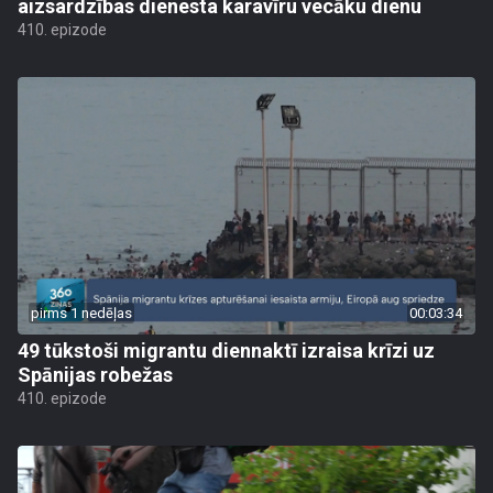
aizsardzības dienesta karavīru vecāku dienu
410. epizode
pirms 1 nedēļas
00:03:34
49 tūkstoši migrantu diennaktī izraisa krīzi uz
Spānijas robežas
410. epizode