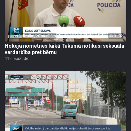
pirms 3 dienām, 20 stundām
00:01:02
Hokeja nometnes laikā Tukumā notikusi seksuāla
vardarbība pret bērnu
412. epizode