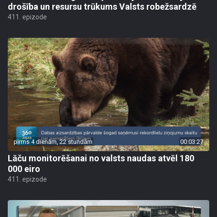
drošība un resursu trūkums Valsts robežsardzē
411. epizode
pirms 4 dienām, 22 stundām
00:03:27
Lāču monitorēšanai no valsts naudas atvēl 180
000 eiro
411. epizode