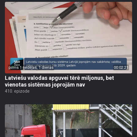
pirms 1 nedēļas, 1 dienas
00:02:21
Latviešu valodas apguvei tērē miljonus, bet
vienotas sistēmas joprojām nav
410. epizode