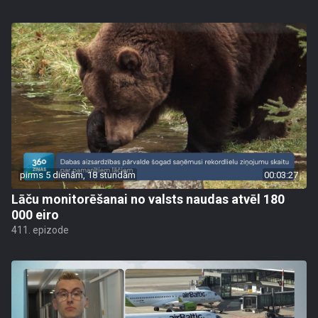
pirms 5 dienām, 18 stundām
00:03:27
Lāču monitorēšanai no valsts naudas atvēl 180
000 eiro
411. epizode