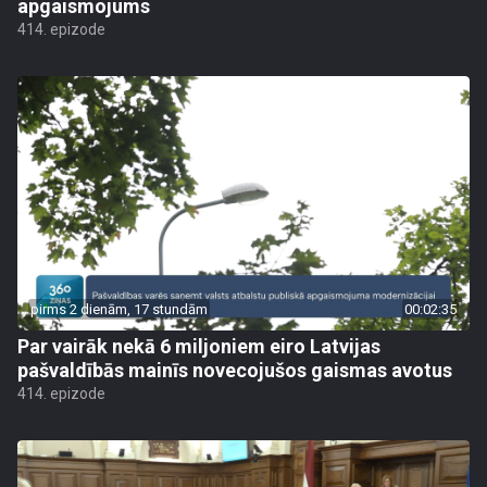
apgaismojums
414. epizode
pirms 2 dienām, 17 stundām
00:02:35
Par vairāk nekā 6 miljoniem eiro Latvijas
pašvaldībās mainīs novecojušos gaismas avotus
414. epizode