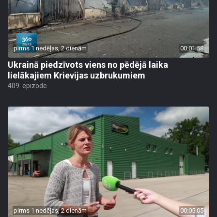
pirms 1 nedēļas, 2 dienām
00:01:58
Ukrainā piedzīvots viens no pēdējā laika
lielākajiem Krievijas uzbrukumiem
409. epizode
pirms 1 nedēļas, 2 dienām
00:05:05