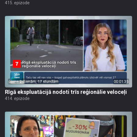
415. epizode
pirms 2 dienām, 17 stundām
00:01:35
Rīgā ekspluatācijā nodoti trīs reģionālie veloceļi
414. epizode