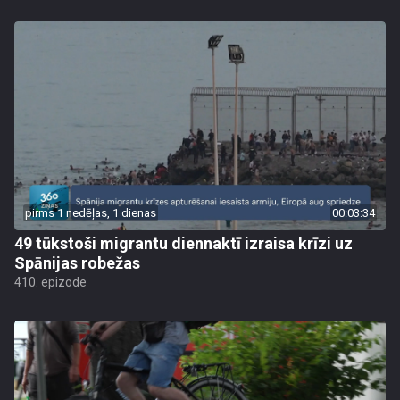
pirms 1 nedēļas, 1 dienas
00:03:34
49 tūkstoši migrantu diennaktī izraisa krīzi uz
Spānijas robežas
410. epizode