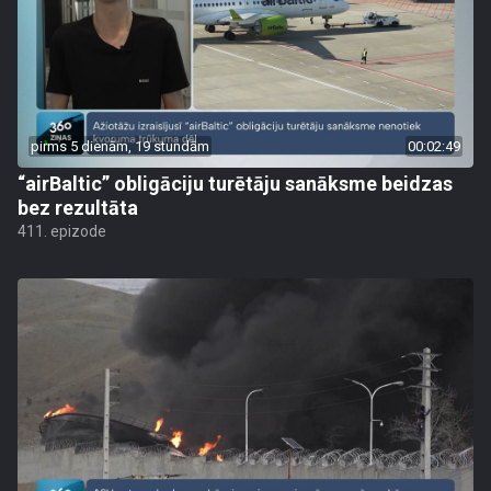
pirms 5 dienām, 19 stundām
00:02:49
“airBaltic” obligāciju turētāju sanāksme beidzas
bez rezultāta
411. epizode