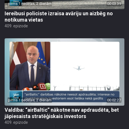
pirms 1 nedēļas, 2 dienām
00:03:39
Iereibusi policiste izraisa avāriju un aizbēg no
notikuma vietas
409. epizode
pirms 1 nedēļas, 2 dienām
00:02:27
Valdība: “airBaltic” nākotne nav apdraudēta, bet
jāpiesaista stratēģiskais investors
409. epizode