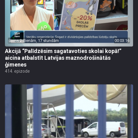
pirms 2 dienām, 17 stundām
00:03:16
Akcijā “Palīdzēsim sagatavoties skolai kopā!”
aicina atbalstīt Latvijas maznodrošinātās
ģimenes
414. epizode