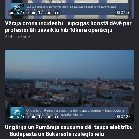
pirms 2 dienām, 17 stundām
00:02:56
Vācija drona incidentu Leipcigas lidostā dēvē par
profesionāli paveiktu hibrīdkara operāciju
414. epizode
pirms 2 dienām, 17 stundām
00:02:27
Ungārija un Rumānija sausuma dēļ taupa elektrību
– Budapeštā un Bukarestē izslēgts ielu