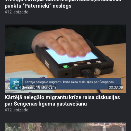
punktu “Pāternieki” neslēgs
412. epizode
pirms 4 dienām, 18 stundām
00:03:08
Kārtējā nelegālo migrantu krīze raisa diskusijas
par Šengenas līguma pastāvēšanu
412. epizode