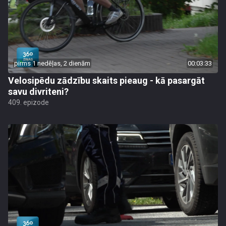
pirms 1 nedēļas, 2 dienām
00:03:33
Velosipēdu zādzību skaits pieaug - kā pasargāt
savu divriteni?
409. epizode