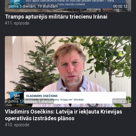
pirms 5 dienām, 19 stundām
00:02:12
Tramps apturējis militāru triecienu Irānai
411. epizode
pirms 1 nedēļas, 1 dienas
00:03:23
Vladimirs Osečkins: Latvija ir iekļauta Krievijas
operatīvās izstrādes plānos
410. epizode