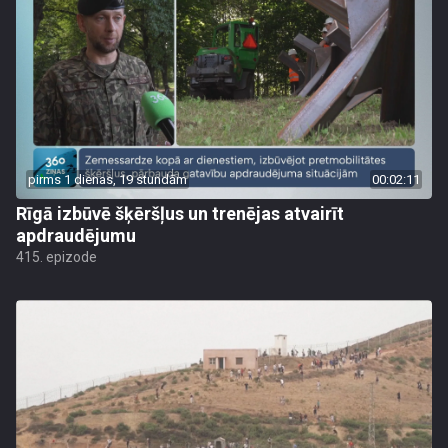
pirms 1 dienas, 19 stundām
00:02:11
Rīgā izbūvē šķēršļus un trenējas atvairīt
apdraudējumu
415. epizode