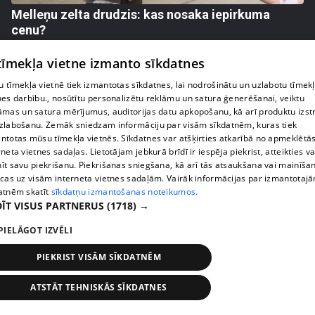
Melleņu zelta drudzis: kas nosaka iepirkuma
cenu?
409. epizode
 tīmekļa vietne izmanto sīkdatnes
 tīmekļa vietnē tiek izmantotas sīkdatnes, lai nodrošinātu un uzlabotu tīmek
nes darbību., nosūtītu personalizētu reklāmu un satura ģenerēšanai, veiktu
āmas un satura mērījumus, auditorijas datu apkopošanu, kā arī produktu izst
zlabošanu. Zemāk sniedzam informāciju par visām sīkdatnēm, kuras tiek
ntotas mūsu tīmekļa vietnēs. Sīkdatnes var atšķirties atkarībā no apmeklētā
rneta vietnes sadaļas. Lietotājam jebkurā brīdī ir iespēja piekrist, atteikties va
īt savu piekrišanu. Piekrišanas sniegšana, kā arī tās atsaukšana vai mainīša
ecas uz visām interneta vietnes sadaļām. Vairāk informācijas par izmantotaj
atnēm skatīt
sīkdatņu izmantošanas noteikumos.
ĪT VISUS PARTNERUS
(1718) →
pirms 1 nedēļas, 2 dienām
00:02:49
PIELĀGOT IZVĒLI
Ogas un sēnes šogad dārgākas, bet uzpirkšanas
PIEKRIST VISĀM SĪKDATNĒM
punktos to krietni mazāk
409. epizode
ATSTĀT TEHNISKĀS SĪKDATNES