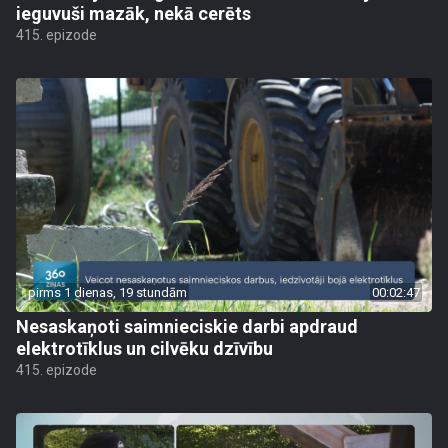
ieguvuši mazāk, nekā cerēts
415. epizode
pirms 1 dienas, 19 stundām
00:02:47
Nesaskaņoti saimnieciskie darbi apdraud
elektrotīklus un cilvēku dzīvību
415. epizode