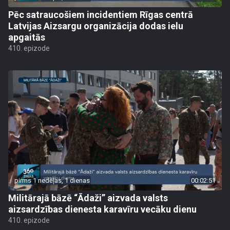
Pēc satraucošiem incidentiem Rīgas centrā
Latvijas Aizsargu organizācija dodas ielu
apgaitās
410. epizode
pirms 1 nedēļas, 1 dienas
00:02:51
Militārajā bāzē “Ādaži” aizvada valsts
aizsardzības dienesta karavīru vecāku dienu
410. epizode