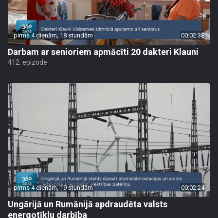
pirms 4 dienām, 18 stundām
00:02:38
Darbam ar senioriem apmācīti 20 dakteri Klauni
412. epizode
pirms 4 dienām, 19 stundām
00:02:24
Ungārijā un Rumānijā apdraudēta valsts
energotīklu darbība