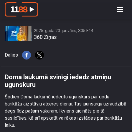
Doma laukumā svinīgi iededz atmiņu
ugunskuru
2025. gada 20. janvāris, S05 E14
360 Ziņas
Dalies
Doma laukumā svinīgi iededz atmiņu
ugunskuru
Šodien Doma laukumā iedegts ugunskurs par godu
barikāžu aizstāvju atceres dienai. Tas jaunsargu uzraudzībā
degs līdz pašam vakaram. Ikviens aicināts pie tā
sasildīties, kā arī apskatīt vairākas izstādes par barikāžu
laiku.