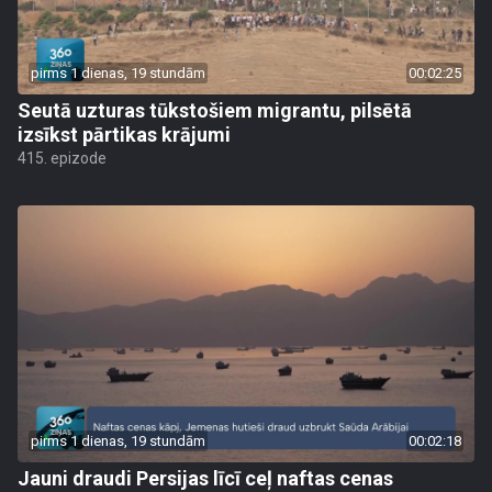
pirms 1 dienas, 19 stundām
00:02:25
Seutā uzturas tūkstošiem migrantu, pilsētā
izsīkst pārtikas krājumi
415. epizode
pirms 1 dienas, 19 stundām
00:02:18
Jauni draudi Persijas līcī ceļ naftas cenas