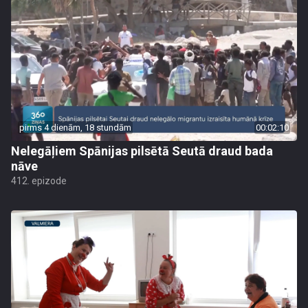
pirms 4 dienām, 18 stundām
00:02:10
Nelegāļiem Spānijas pilsētā Seutā draud bada
nāve
412. epizode