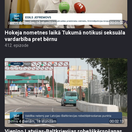
pirms 4 dienām, 16 stundām
00:01:02
Hokeja nometnes laikā Tukumā notikusi seksuāla
vardarbība pret bērnu
412. epizode
pirms 4 dienām, 18 stundām
00:02:13
Vienīgo Latvijas-Baltkrievijas robežšķērsošanas