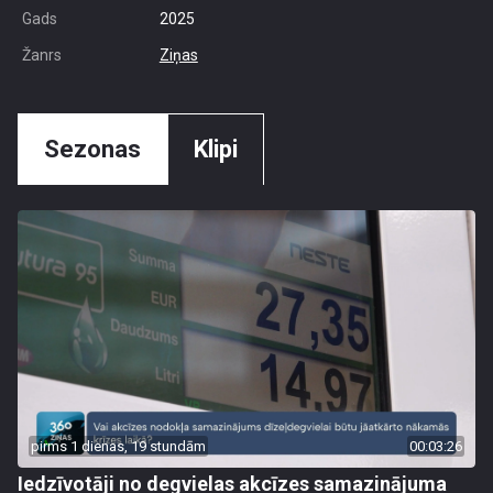
Gads
2025
Žanrs
Ziņas
Sezonas
Klipi
pirms 1 dienas, 19 stundām
00:03:26
Iedzīvotāji no degvielas akcīzes samazinājuma