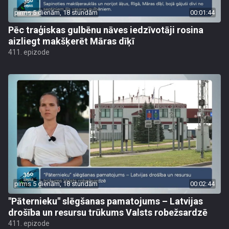
pirms 5 dienām, 18 stundām
00:01:44
Pēc traģiskas gulbēnu nāves iedzīvotāji rosina
aizliegt makšķerēt Māras dīķī
411. epizode
pirms 5 dienām, 18 stundām
00:02:44
"Pāternieku" slēgšanas pamatojums – Latvijas
drošība un resursu trūkums Valsts robežsardzē
411. epizode