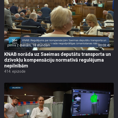
pirms 2 dienām, 18 stundām
00:03:42
KNAB norāda uz Saeimas deputātu transporta un
dzīvokļu kompensāciju normatīvā regulējuma
nepilnībām
414. epizode