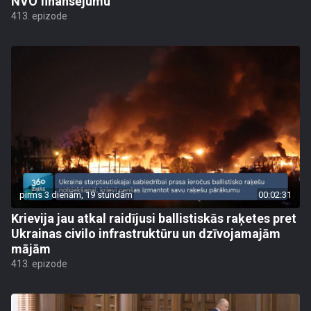
NVO finansējumu
413. epizode
pirms 3 dienām, 19 stundām
00:02:31
Krievija jau atkal raidījusi ballistiskās raķetes pret
Ukrainas civilo infrastruktūru un dzīvojamajām
mājām
413. epizode