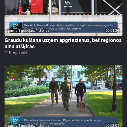
pirms 1 nedēļas, 1 dienas
00:01:36
Graudu kulšana uzņem apgriezienus, bet reģionos
aina atšķiras
410. epizode
pirms 1 nedēļas, 1 dienas
00:02:01