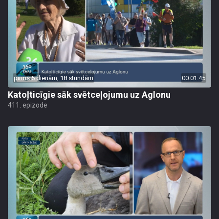
pirms 5 dienām, 18 stundām
00:01:45
Katoļticīgie sāk svētceļojumu uz Aglonu
411. epizode