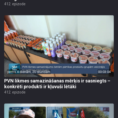
412. epizode
pirms 4 dienām, 20 stundām
00:03:04
PVN likmes samazināšanas mērķis ir sasniegts –
konkrēti produkti ir kļuvuši lētāki
412. epizode