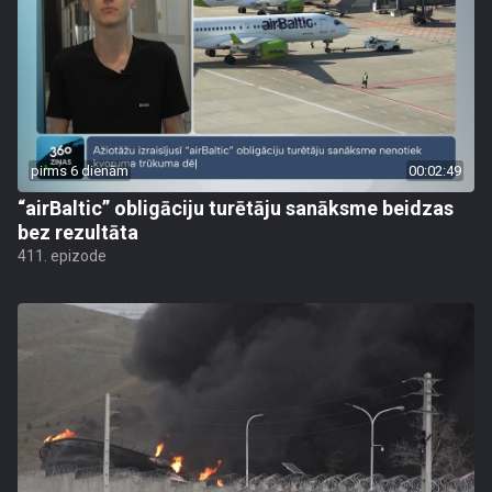
pirms 6 dienām
00:02:49
“airBaltic” obligāciju turētāju sanāksme beidzas
bez rezultāta
411. epizode