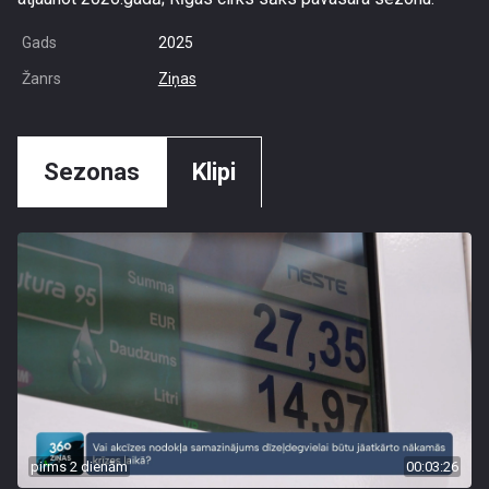
Gads
2025
Žanrs
Ziņas
Sezonas
Klipi
pirms 2 dienām
00:03:26