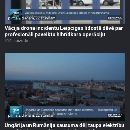
pirms 2 dienām, 22 stundām
00:02:56
Vācija drona incidentu Leipcigas lidostā dēvē par
profesionāli paveiktu hibrīdkara operāciju
414. epizode
pirms 2 dienām, 22 stundām
00:02:27
Ungārija un Rumānija sausuma dēļ taupa elektrību