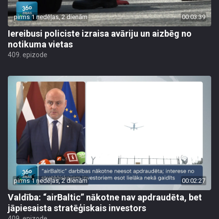
pirms 1 nedēļas, 2 dienām
00:03:39
Iereibusi policiste izraisa avāriju un aizbēg no
notikuma vietas
409. epizode
pirms 1 nedēļas, 2 dienām
00:02:27
Valdība: “airBaltic” nākotne nav apdraudēta, bet
jāpiesaista stratēģiskais investors
409. epizode