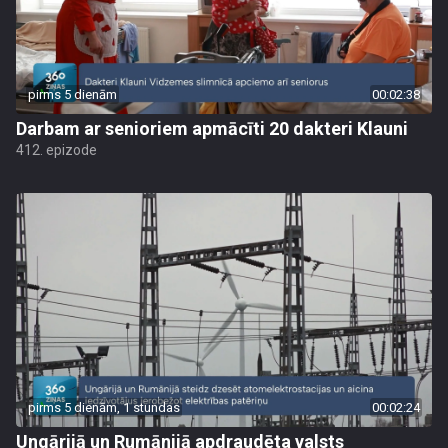
pirms 5 dienām
00:02:38
Darbam ar senioriem apmācīti 20 dakteri Klauni
412. epizode
pirms 5 dienām, 1 stundas
00:02:24
Ungārijā un Rumānijā apdraudēta valsts