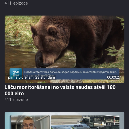
411. epizode
pirms 5 dienām, 23 stundām
00:03:27
Lāču monitorēšanai no valsts naudas atvēl 180
000 eiro
411. epizode