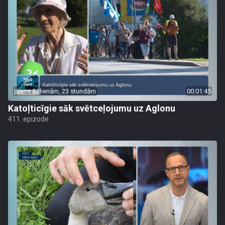
pirms 5 dienām, 23 stundām
00:01:45
Katoļticīgie sāk svētceļojumu uz Aglonu
411. epizode