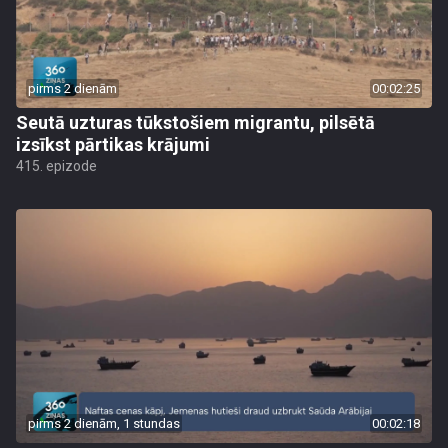
pirms 2 dienām
00:02:25
Seutā uzturas tūkstošiem migrantu, pilsētā
izsīkst pārtikas krājumi
415. epizode
pirms 2 dienām, 1 stundas
00:02:18