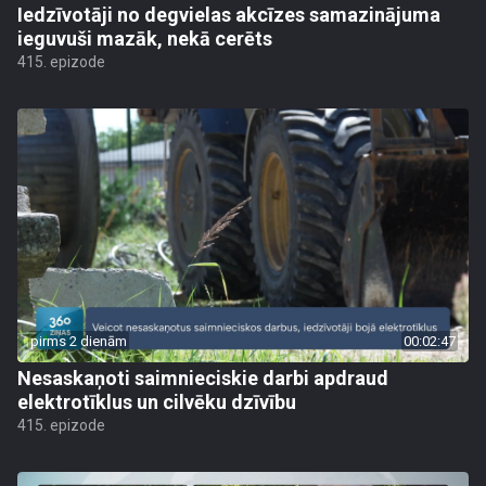
Iedzīvotāji no degvielas akcīzes samazinājuma
ieguvuši mazāk, nekā cerēts
415. epizode
pirms 2 dienām
00:02:47
Nesaskaņoti saimnieciskie darbi apdraud
elektrotīklus un cilvēku dzīvību
415. epizode