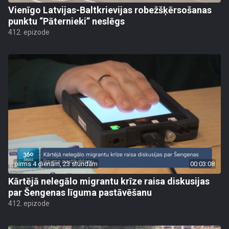
Vienīgo Latvijas-Baltkrievijas robežšķērsošanas
punktu “Pāternieki” neslēgs
412. epizode
pirms 4 dienām, 23 stundām
00:03:08
Kārtējā nelegālo migrantu krīze raisa diskusijas
par Šengenas līguma pastāvēšanu
412. epizode