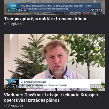
pirms 6 dienām
00:02:12
Tramps apturējis militāru triecienu Irānai
411. epizode
pirms 1 nedēļas, 1 dienas
00:03:23
Vladimirs Osečkins: Latvija ir iekļauta Krievijas
operatīvās izstrādes plānos
410. epizode