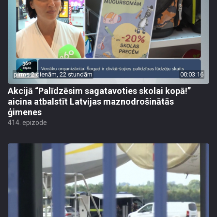
pirms 2 dienām, 22 stundām
00:03:16
Akcijā “Palīdzēsim sagatavoties skolai kopā!”
aicina atbalstīt Latvijas maznodrošinātās
ģimenes
414. epizode