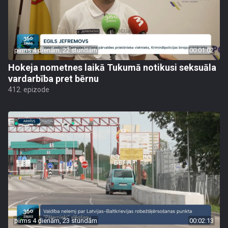
pirms 4 dienām, 22 stundām
00:01:02
Hokeja nometnes laikā Tukumā notikusi seksuāla
vardarbība pret bērnu
412. epizode
pirms 4 dienām, 23 stundām
00:02:13