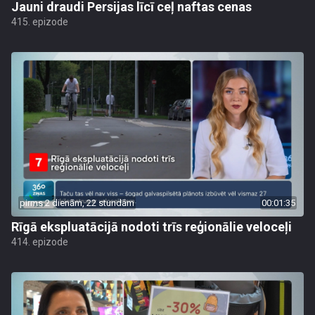
Jauni draudi Persijas līcī ceļ naftas cenas
415. epizode
pirms 2 dienām, 22 stundām
00:01:35
Rīgā ekspluatācijā nodoti trīs reģionālie veloceļi
414. epizode