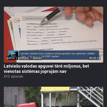
pirms 1 nedēļas, 1 dienas
00:02:21
Latviešu valodas apguvei tērē miljonus, bet
vienotas sistēmas joprojām nav
410. epizode