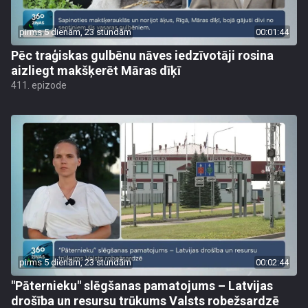
pirms 5 dienām, 23 stundām
00:01:44
Pēc traģiskas gulbēnu nāves iedzīvotāji rosina
aizliegt makšķerēt Māras dīķī
411. epizode
pirms 5 dienām, 23 stundām
00:02:44
"Pāternieku" slēgšanas pamatojums – Latvijas
drošība un resursu trūkums Valsts robežsardzē