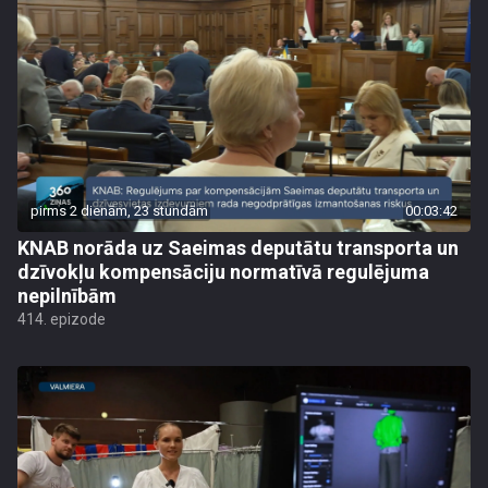
pirms 2 dienām, 23 stundām
00:03:42
KNAB norāda uz Saeimas deputātu transporta un
dzīvokļu kompensāciju normatīvā regulējuma
nepilnībām
414. epizode