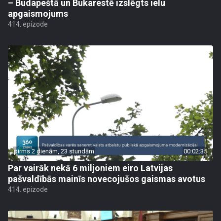
– Budapeštā un Bukarestē izslēgts ielu
apgaismojums
414. epizode
pirms 2 dienām, 23 stundām
00:02:35
Par vairāk nekā 6 miljoniem eiro Latvijas
pašvaldībās mainīs novecojušos gaismas avotus
414. epizode