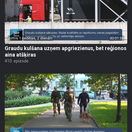
pirms 1 nedēļas, 2 dienām
00:01:36
Graudu kulšana uzņem apgriezienus, bet reģionos
aina atšķiras
410. epizode