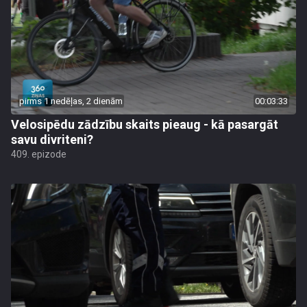
pirms 1 nedēļas, 2 dienām
00:03:33
Velosipēdu zādzību skaits pieaug - kā pasargāt
savu divriteni?
409. epizode