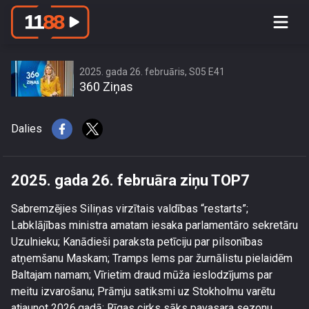
2025. gada 26. februāra ziņu TOP7
2025. gada 26. februāris, S05 E41
360 Ziņas
Dalies
2025. gada 26. februāra ziņu TOP7
Sabremzējies Siliņas virzītais valdības “restarts”;
Labklājības ministra amatam iesaka parlamentāro sekretāru
Uzulnieku; Kanādieši paraksta petīciju par pilsonības
atņemšanu Maskam; Tramps lems par žurnālistu pielaidēm
Baltajam namam; Vīrietim draud mūža ieslodzījums par
meitu izvarošanu; Prāmju satiksmi uz Stokholmu varētu
atjaunot 2026.gadā; Rīgas cirks sāks pavasara sezonu.