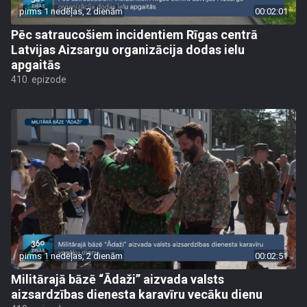
pirms 1 nedēļas, 2 dienām
00:02:01
Pēc satraucošiem incidentiem Rīgas centrā
Latvijas Aizsargu organizācija dodas ielu
apgaitās
410. epizode
pirms 1 nedēļas, 2 dienām
00:02:51
Militārajā bāzē “Ādaži” aizvada valsts
aizsardzības dienesta karavīru vecāku dienu