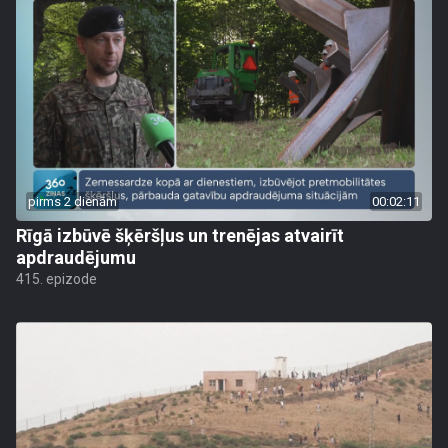
pirms 2 dienām
00:02:11
Rīgā izbūvē šķēršļus un trenējas atvairīt
apdraudējumu
415. epizode