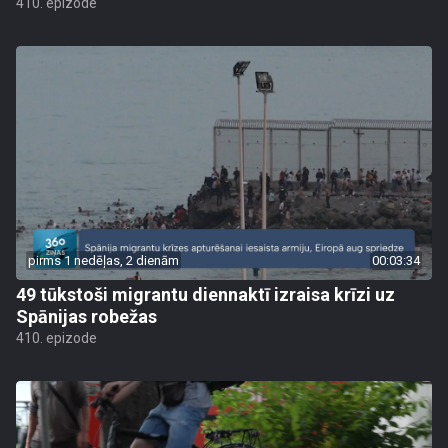
410. epizode
pirms 1 nedēļas, 2 dienām
00:03:34
49 tūkstoši migrantu diennaktī izraisa krīzi uz
Spānijas robežas
410. epizode