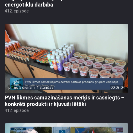
energotīklu darbība
412. epizode
pirms 5 dienām, 1 stundas
00:03:04
PVN likmes samazināšanas mērķis ir sasniegts –
konkrēti produkti ir kļuvuši lētāki
412. epizode