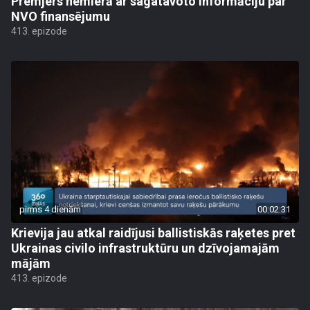
Premjers nemierā ar sagatavoto informāciju par
NVO finansējumu
413. epizode
pirms 4 dienām
00:02:31
Krievija jau atkal raidījusi ballistiskās raķetes pret
Ukrainas civilo infrastruktūru un dzīvojamajām
mājām
413. epizode