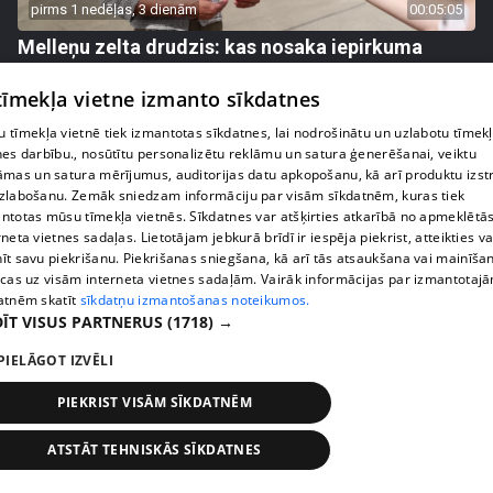
pirms 1 nedēļas, 3 dienām
00:05:05
Melleņu zelta drudzis: kas nosaka iepirkuma
cenu?
 tīmekļa vietne izmanto sīkdatnes
409. epizode
 tīmekļa vietnē tiek izmantotas sīkdatnes, lai nodrošinātu un uzlabotu tīmek
nes darbību., nosūtītu personalizētu reklāmu un satura ģenerēšanai, veiktu
āmas un satura mērījumus, auditorijas datu apkopošanu, kā arī produktu izst
zlabošanu. Zemāk sniedzam informāciju par visām sīkdatnēm, kuras tiek
ntotas mūsu tīmekļa vietnēs. Sīkdatnes var atšķirties atkarībā no apmeklētā
rneta vietnes sadaļas. Lietotājam jebkurā brīdī ir iespēja piekrist, atteikties va
īt savu piekrišanu. Piekrišanas sniegšana, kā arī tās atsaukšana vai mainīša
ecas uz visām interneta vietnes sadaļām. Vairāk informācijas par izmantotaj
atnēm skatīt
sīkdatņu izmantošanas noteikumos.
ĪT VISUS PARTNERUS
(1718) →
PIELĀGOT IZVĒLI
pirms 1 nedēļas, 3 dienām
00:02:49
PIEKRIST VISĀM SĪKDATNĒM
Ogas un sēnes šogad dārgākas, bet uzpirkšanas
punktos to krietni mazāk
ATSTĀT TEHNISKĀS SĪKDATNES
409. epizode