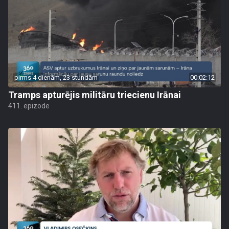
pirms 4 dienām, 23 stundām
00:02:12
Tramps apturējis militāru triecienu Irānai
411. epizode