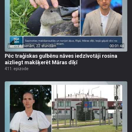
pirms 4 dienām, 22 stundām
00:01:44
Pēc traģiskas gulbēnu nāves iedzīvotāji rosina
aizliegt makšķerēt Māras dīķī
411. epizode