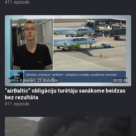
411. epizode
pirms 4 dienām, 23 stundām
00:02:49
“airBaltic” obligāciju turētāju sanāksme beidzas
bez rezultāta
411. epizode