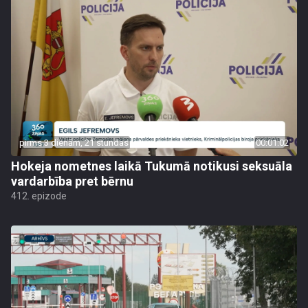
pirms 3 dienām, 21 stundas
00:01:02
Hokeja nometnes laikā Tukumā notikusi seksuāla
vardarbība pret bērnu
412. epizode