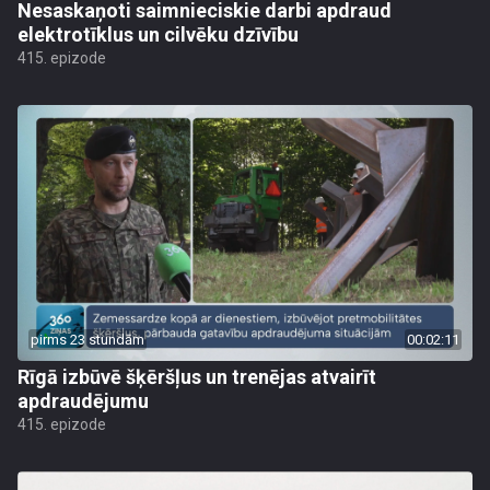
Nesaskaņoti saimnieciskie darbi apdraud
elektrotīklus un cilvēku dzīvību
415. epizode
pirms 23 stundām
00:02:11
Rīgā izbūvē šķēršļus un trenējas atvairīt
apdraudējumu
415. epizode