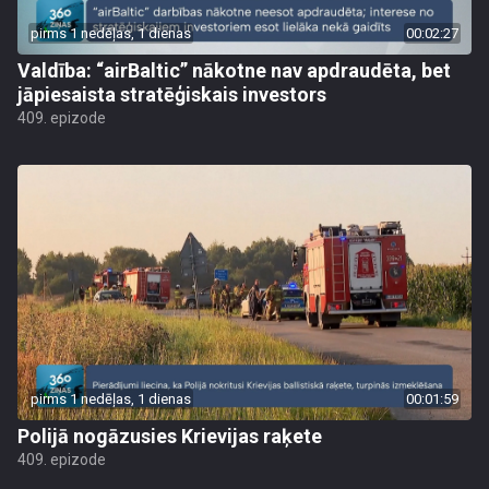
pirms 1 nedēļas, 1 dienas
00:02:27
Valdība: “airBaltic” nākotne nav apdraudēta, bet
jāpiesaista stratēģiskais investors
409. epizode
pirms 1 nedēļas, 1 dienas
00:01:59
Polijā nogāzusies Krievijas raķete
409. epizode