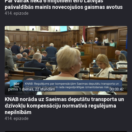
Par vairāk nekā 6 miljoniem eiro Latvijas
pašvaldībās mainīs novecojušos gaismas avotus
414. epizode
pirms 1 dienas, 22 stundām
00:03:42
KNAB norāda uz Saeimas deputātu transporta un
dzīvokļu kompensāciju normatīvā regulējuma
nepilnībām
414. epizode