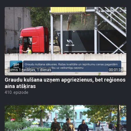
pirms 1 nedēļas, 1 dienas
00:01:36
Graudu kulšana uzņem apgriezienus, bet reģionos
aina atšķiras
410. epizode