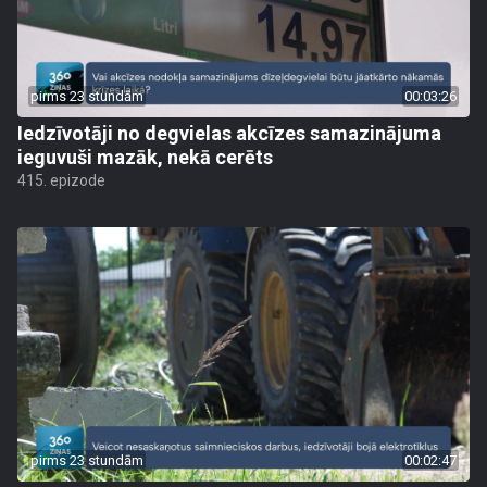
pirms 23 stundām
00:03:26
Iedzīvotāji no degvielas akcīzes samazinājuma
ieguvuši mazāk, nekā cerēts
415. epizode
pirms 23 stundām
00:02:47