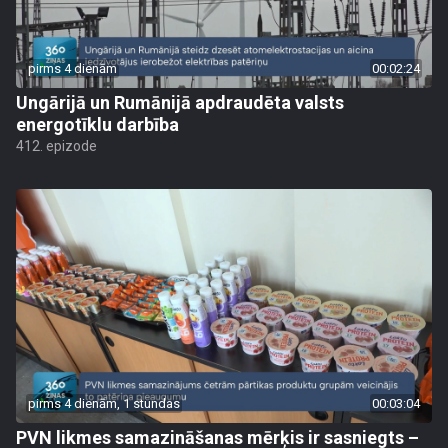
pirms 4 dienām
00:02:24
Ungārijā un Rumānijā apdraudēta valsts
energotīklu darbība
412. epizode
pirms 4 dienām, 1 stundas
00:03:04
PVN likmes samazināšanas mērķis ir sasniegts –