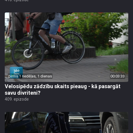
pirms 1 nedēļas, 1 dienas
00:03:33
Velosipēdu zādzību skaits pieaug - kā pasargāt
savu divriteni?
409. epizode