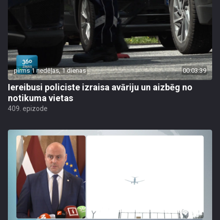
pirms 1 nedēļas, 1 dienas
00:03:39
Iereibusi policiste izraisa avāriju un aizbēg no
notikuma vietas
409. epizode