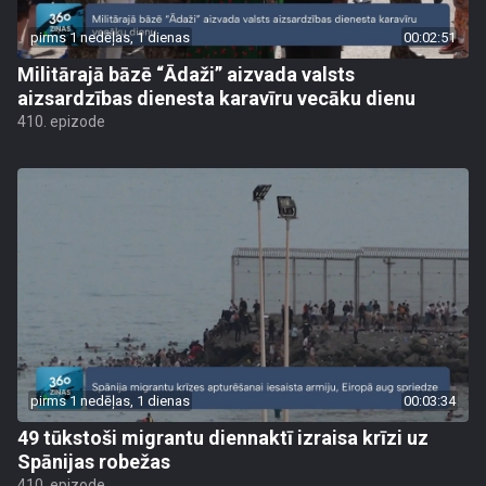
pirms 1 nedēļas, 1 dienas
00:02:51
Militārajā bāzē “Ādaži” aizvada valsts
aizsardzības dienesta karavīru vecāku dienu
410. epizode
pirms 1 nedēļas, 1 dienas
00:03:34
49 tūkstoši migrantu diennaktī izraisa krīzi uz
Spānijas robežas
410. epizode