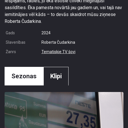
iespējams, radies, jo ēkā esošie cilvēki mēģinājuši
sasildīties. Ēka pamesta novārtā jau gadiem un, vai tajā nav
iemitinājies vēl kāds – to devās skaidrot mūsu ziņnese
Roberta Čudarkina.
Gads
2024
Slavenības
Roberta Čudarkina
Žanrs
Tematiskie TV šovi
Sezonas
Klipi