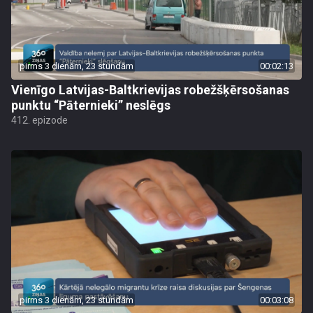
pirms 3 dienām, 23 stundām
00:02:13
Vienīgo Latvijas-Baltkrievijas robežšķērsošanas
punktu “Pāternieki” neslēgs
412. epizode
pirms 3 dienām, 23 stundām
00:03:08