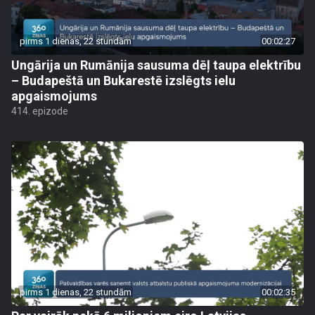
pirms 1 dienas, 22 stundām
00:02:27
Ungārija un Rumānija sausuma dēļ taupa elektrību
– Budapeštā un Bukarestē izslēgts ielu
apgaismojums
414. epizode
pirms 1 dienas, 22 stundām
00:02:35