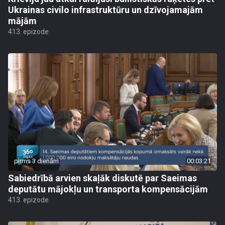
Ukrainas civilo infrastruktūru un dzīvojamajām
mājām
413. epizode
pirms 3 dienām
00:03:21
Sabiedrībā arvien skaļāk diskutē par Saeimas
deputātu mājokļu un transporta kompensācijām
413. epizode