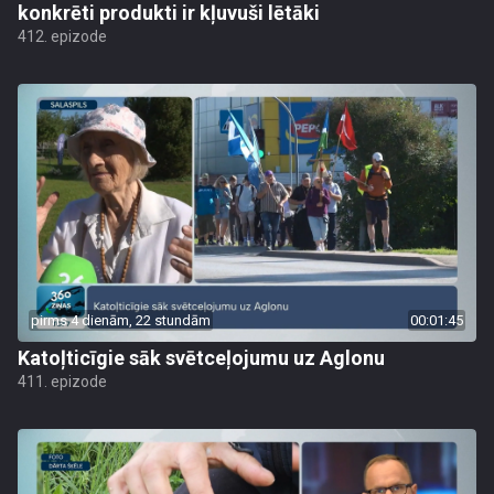
konkrēti produkti ir kļuvuši lētāki
412. epizode
pirms 4 dienām, 22 stundām
00:01:45
Katoļticīgie sāk svētceļojumu uz Aglonu
411. epizode