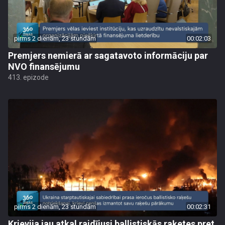
pirms 2 dienām, 23 stundām
00:02:03
Premjers nemierā ar sagatavoto informāciju par
NVO finansējumu
413. epizode
pirms 2 dienām, 23 stundām
00:02:31
Krievija jau atkal raidījusi ballistiskās raķetes pret