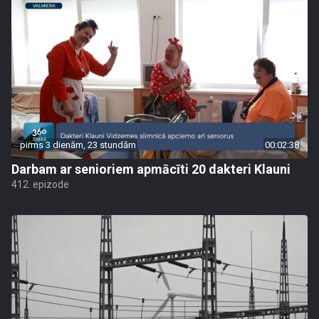
pirms 3 dienām, 23 stundām
00:02:38
Darbam ar senioriem apmācīti 20 dakteri Klauni
412. epizode