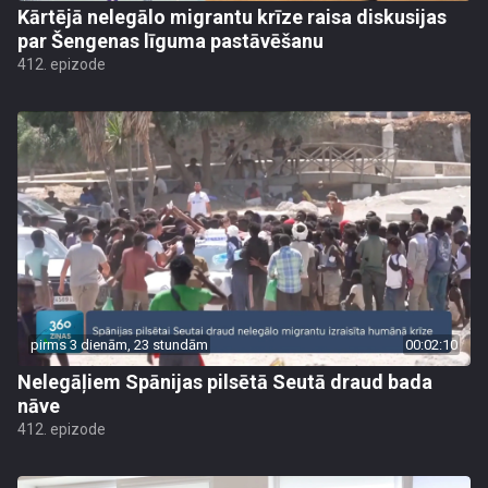
Kārtējā nelegālo migrantu krīze raisa diskusijas
par Šengenas līguma pastāvēšanu
412. epizode
pirms 3 dienām, 23 stundām
00:02:10
Nelegāļiem Spānijas pilsētā Seutā draud bada
nāve
412. epizode