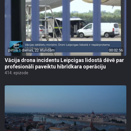
pirms 1 dienas, 22 stundām
00:02:56
Vācija drona incidentu Leipcigas lidostā dēvē par
profesionāli paveiktu hibrīdkara operāciju
414. epizode