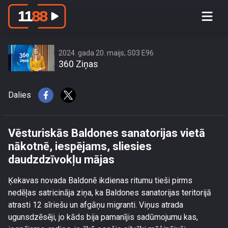
Vēsturiskās Baldones sanatorijas
vietā nākotnē, iespējams, sliesies
daudzdzīvokļu mājas
2024. gada 20. maijs, S03 E96
360 Ziņas
Dalies
Vēsturiskās Baldones sanatorijas vietā
nākotnē, iespējams, sliesies
daudzdzīvokļu mājas
Ķekavas novada Baldonē ikdienas ritumu tieši pirms
nedēļas satricināja ziņa, ka Baldones sanatorijas teritorijā
atrasti 12 sīriešu un afgāņu migranti. Viņus atrada
ugunsdzēsēji, jo kāds bija pamanījis sadūmojumu kas,