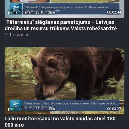
pirms 4 dienām, 23 stundām
00:02:44
"Pāternieku" slēgšanas pamatojums – Latvijas
drošība un resursu trūkums Valsts robežsardzē
411. epizode
pirms 4 dienām, 23 stundām
00:03:27
Lāču monitorēšanai no valsts naudas atvēl 180
000 eiro