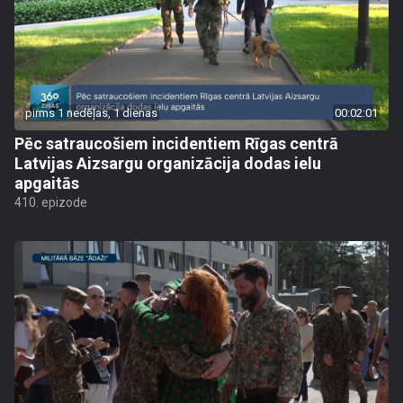
pirms 1 nedēļas, 1 dienas
00:02:01
Pēc satraucošiem incidentiem Rīgas centrā
Latvijas Aizsargu organizācija dodas ielu
apgaitās
410. epizode