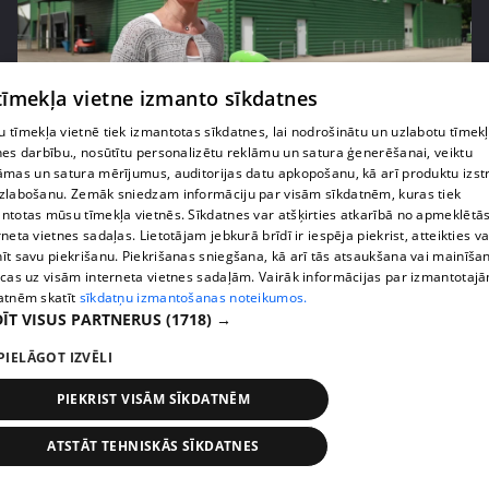
 tīmekļa vietne izmanto sīkdatnes
pirms 1 nedēļas, 1 dienas
00:05:05
 tīmekļa vietnē tiek izmantotas sīkdatnes, lai nodrošinātu un uzlabotu tīmek
nes darbību., nosūtītu personalizētu reklāmu un satura ģenerēšanai, veiktu
Melleņu zelta drudzis: kas nosaka iepirkuma
āmas un satura mērījumus, auditorijas datu apkopošanu, kā arī produktu izst
cenu?
zlabošanu. Zemāk sniedzam informāciju par visām sīkdatnēm, kuras tiek
409. epizode
ntotas mūsu tīmekļa vietnēs. Sīkdatnes var atšķirties atkarībā no apmeklētā
rneta vietnes sadaļas. Lietotājam jebkurā brīdī ir iespēja piekrist, atteikties va
īt savu piekrišanu. Piekrišanas sniegšana, kā arī tās atsaukšana vai mainīša
ecas uz visām interneta vietnes sadaļām. Vairāk informācijas par izmantotaj
atnēm skatīt
sīkdatņu izmantošanas noteikumos.
ĪT VISUS PARTNERUS
(1718) →
PIELĀGOT IZVĒLI
PIEKRIST VISĀM SĪKDATNĒM
ATSTĀT TEHNISKĀS SĪKDATNES