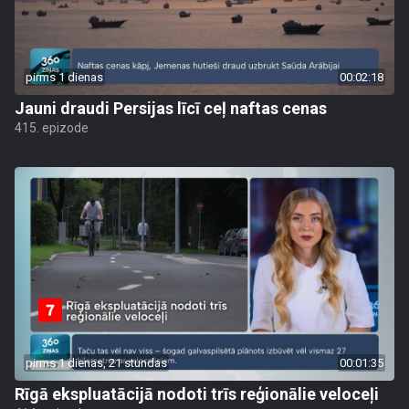
pirms 1 dienas
00:02:18
Jauni draudi Persijas līcī ceļ naftas cenas
415. epizode
pirms 1 dienas, 21 stundas
00:01:35
Rīgā ekspluatācijā nodoti trīs reģionālie veloceļi