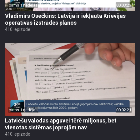
pirms 1 nedēļas
00:03:23
Vladimirs Osečkins: Latvija ir iekļauta Krievijas
operatīvās izstrādes plānos
410. epizode
pirms 1 nedēļas
00:02:21
Latviešu valodas apguvei tērē miljonus, bet
vienotas sistēmas joprojām nav
410. epizode