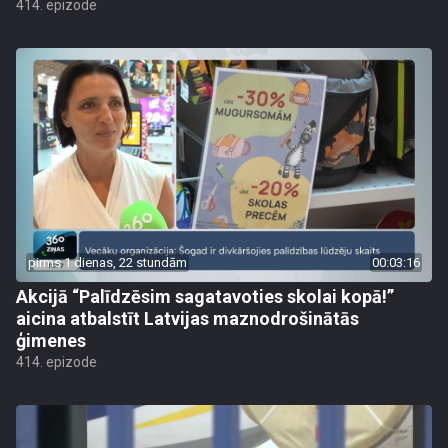
414. epizode
pirms 1 dienas, 22 stundām
00:03:16
Akcijā “Palīdzēsim sagatavoties skolai kopā!”
aicina atbalstīt Latvijas maznodrošinātās
ģimenes
414. epizode