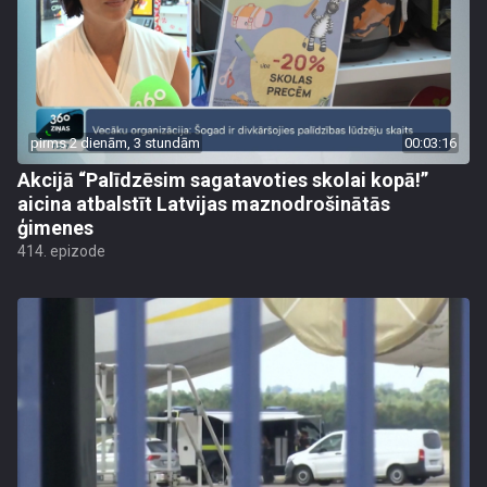
pirms 2 dienām, 3 stundām
00:03:16
Akcijā “Palīdzēsim sagatavoties skolai kopā!”
aicina atbalstīt Latvijas maznodrošinātās
ģimenes
414. epizode