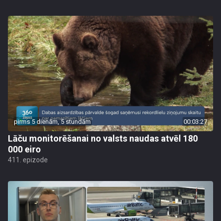
pirms 5 dienām, 5 stundām
00:03:27
Lāču monitorēšanai no valsts naudas atvēl 180
000 eiro
411. epizode