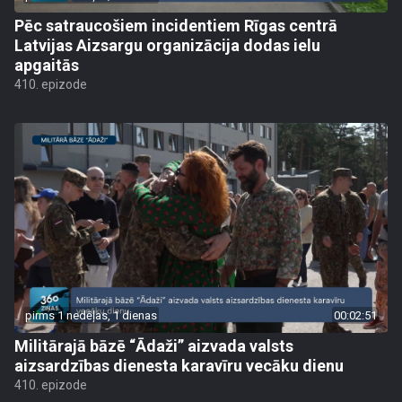
Pēc satraucošiem incidentiem Rīgas centrā
Latvijas Aizsargu organizācija dodas ielu
apgaitās
410. epizode
pirms 1 nedēļas, 1 dienas
00:02:51
Militārajā bāzē “Ādaži” aizvada valsts
aizsardzības dienesta karavīru vecāku dienu
410. epizode