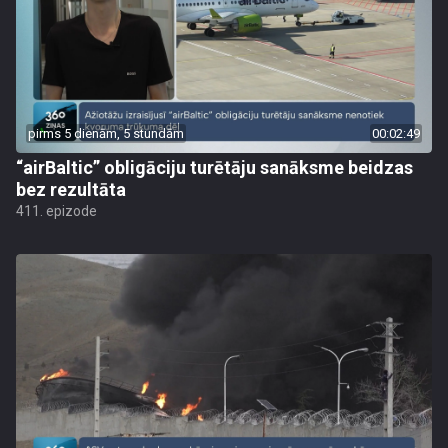
pirms 5 dienām, 5 stundām
00:02:49
“airBaltic” obligāciju turētāju sanāksme beidzas
bez rezultāta
411. epizode