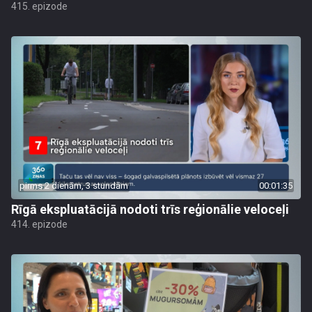
415. epizode
pirms 2 dienām, 3 stundām
00:01:35
Rīgā ekspluatācijā nodoti trīs reģionālie veloceļi
414. epizode