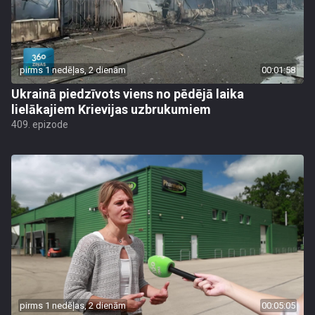
pirms 1 nedēļas, 2 dienām
00:01:58
Ukrainā piedzīvots viens no pēdējā laika
lielākajiem Krievijas uzbrukumiem
409. epizode
pirms 1 nedēļas, 2 dienām
00:05:05