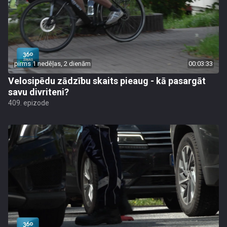
pirms 1 nedēļas, 2 dienām
00:03:33
Velosipēdu zādzību skaits pieaug - kā pasargāt
savu divriteni?
409. epizode