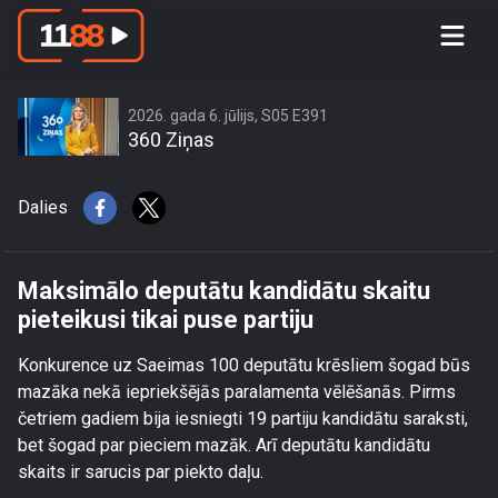
Maksimālo deputātu kandidātu skaitu
pieteikusi tikai puse partiju
2026. gada 6. jūlijs, S05 E391
360 Ziņas
Dalies
Maksimālo deputātu kandidātu skaitu
pieteikusi tikai puse partiju
Konkurence uz Saeimas 100 deputātu krēsliem šogad būs
mazāka nekā iepriekšējās paralamenta vēlēšanās. Pirms
četriem gadiem bija iesniegti 19 partiju kandidātu saraksti,
bet šogad par pieciem mazāk. Arī deputātu kandidātu
skaits ir sarucis par piekto daļu.