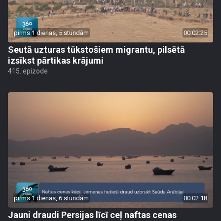
pirms 1 dienas, 5 stundām
00:02:25
Seutā uzturas tūkstošiem migrantu, pilsētā
izsīkst pārtikas krājumi
415. epizode
pirms 1 dienas, 6 stundām
00:02:18
Jauni draudi Persijas līcī ceļ naftas cenas