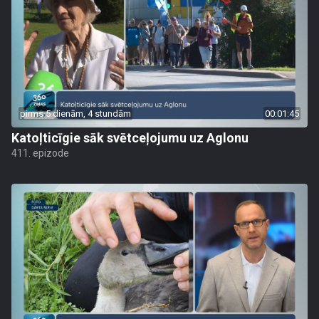
pirms 5 dienām, 4 stundām
00:01:45
Katoļticīgie sāk svētceļojumu uz Aglonu
411. epizode