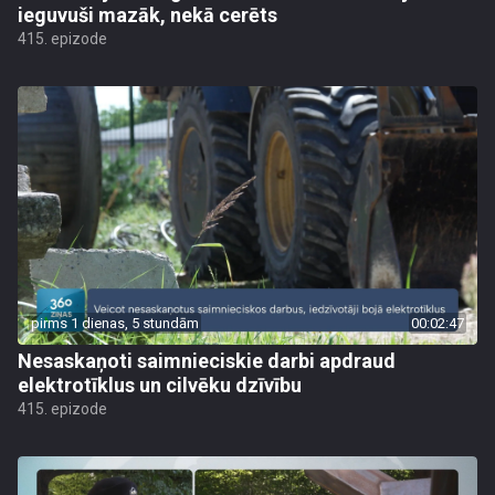
ieguvuši mazāk, nekā cerēts
415. epizode
pirms 1 dienas, 5 stundām
00:02:47
Nesaskaņoti saimnieciskie darbi apdraud
elektrotīklus un cilvēku dzīvību
415. epizode