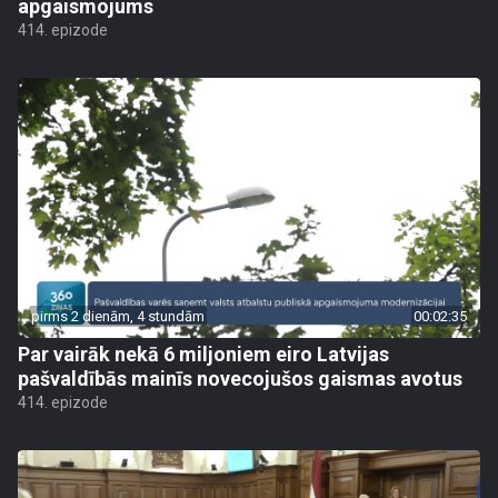
apgaismojums
414. epizode
pirms 2 dienām, 4 stundām
00:02:35
Par vairāk nekā 6 miljoniem eiro Latvijas
pašvaldībās mainīs novecojušos gaismas avotus
414. epizode