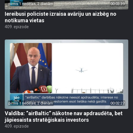
pirms 1 nedēļas, 2 dienām
00:03:39
Iereibusi policiste izraisa avāriju un aizbēg no
notikuma vietas
409. epizode
pirms 1 nedēļas, 2 dienām
00:02:27
Valdība: “airBaltic” nākotne nav apdraudēta, bet
jāpiesaista stratēģiskais investors
409. epizode