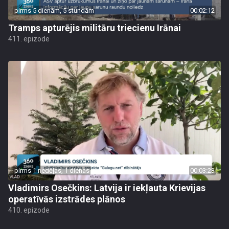
pirms 5 dienām, 5 stundām
00:02:12
Tramps apturējis militāru triecienu Irānai
411. epizode
pirms 1 nedēļas, 1 dienas
00:03:23
Vladimirs Osečkins: Latvija ir iekļauta Krievijas
operatīvās izstrādes plānos
410. epizode