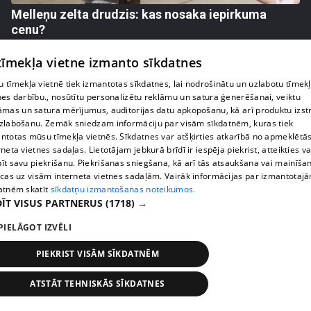
Melleņu zelta drudzis: kas nosaka iepirkuma
cenu?
409. epizode
 tīmekļa vietne izmanto sīkdatnes
 tīmekļa vietnē tiek izmantotas sīkdatnes, lai nodrošinātu un uzlabotu tīmek
nes darbību., nosūtītu personalizētu reklāmu un satura ģenerēšanai, veiktu
āmas un satura mērījumus, auditorijas datu apkopošanu, kā arī produktu izst
zlabošanu. Zemāk sniedzam informāciju par visām sīkdatnēm, kuras tiek
ntotas mūsu tīmekļa vietnēs. Sīkdatnes var atšķirties atkarībā no apmeklētā
rneta vietnes sadaļas. Lietotājam jebkurā brīdī ir iespēja piekrist, atteikties va
īt savu piekrišanu. Piekrišanas sniegšana, kā arī tās atsaukšana vai mainīša
ecas uz visām interneta vietnes sadaļām. Vairāk informācijas par izmantotaj
atnēm skatīt
sīkdatņu izmantošanas noteikumos.
ĪT VISUS PARTNERUS
(1718) →
pirms 1 nedēļas, 2 dienām
00:02:49
PIELĀGOT IZVĒLI
Ogas un sēnes šogad dārgākas, bet uzpirkšanas
PIEKRIST VISĀM SĪKDATNĒM
punktos to krietni mazāk
409. epizode
ATSTĀT TEHNISKĀS SĪKDATNES