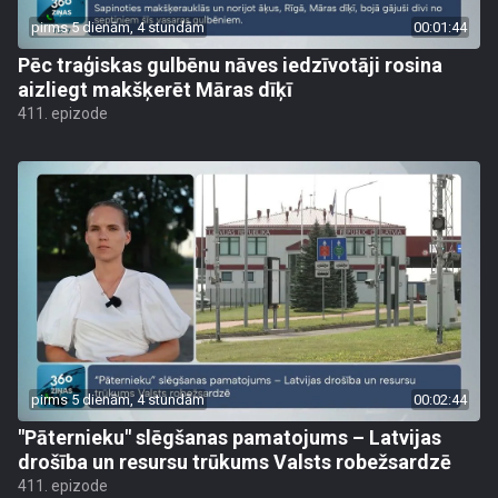
pirms 5 dienām, 4 stundām
00:01:44
Pēc traģiskas gulbēnu nāves iedzīvotāji rosina
aizliegt makšķerēt Māras dīķī
411. epizode
pirms 5 dienām, 4 stundām
00:02:44
"Pāternieku" slēgšanas pamatojums – Latvijas
drošība un resursu trūkums Valsts robežsardzē
411. epizode