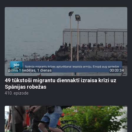
pirms 1 nedēļas, 1 dienas
00:03:34
49 tūkstoši migrantu diennaktī izraisa krīzi uz
Spānijas robežas
410. epizode