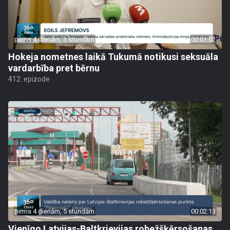
pirms 4 dienām, 3 stundām
00:01:02
Hokeja nometnes laikā Tukumā notikusi seksuāla
vardarbība pret bērnu
412. epizode
pirms 4 dienām, 5 stundām
00:02:13
Vienīgo Latvijas-Baltkrievijas robežšķērsošanas