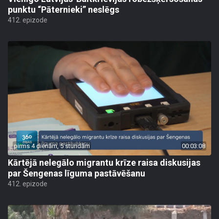
punktu “Pāternieki” neslēgs
412. epizode
pirms 4 dienām, 5 stundām
00:03:08
Kārtējā nelegālo migrantu krīze raisa diskusijas
par Šengenas līguma pastāvēšanu
412. epizode