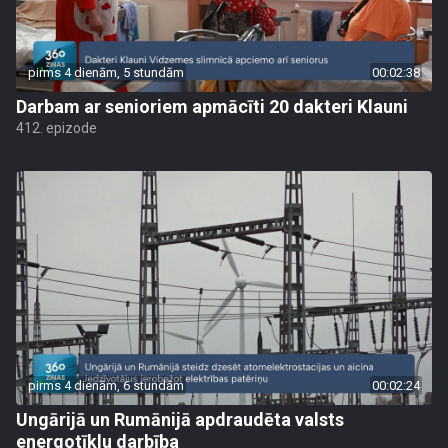
pirms 4 dienām, 5 stundām
00:02:38
Darbam ar senioriem apmācīti 20 dakteri Klauni
412. epizode
pirms 4 dienām, 6 stundām
00:02:24
Ungārijā un Rumānijā apdraudēta valsts
energotīklu darbība