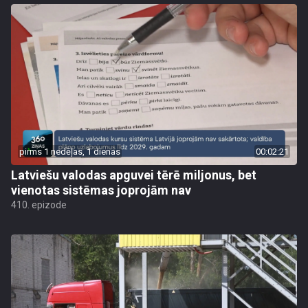
pirms 1 nedēļas, 1 dienas
00:02:21
Latviešu valodas apguvei tērē miljonus, bet
vienotas sistēmas joprojām nav
410. epizode