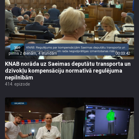
pirms 2 dienām, 4 stundām
00:03:42
KNAB norāda uz Saeimas deputātu transporta un
dzīvokļu kompensāciju normatīvā regulējuma
nepilnībām
414. epizode