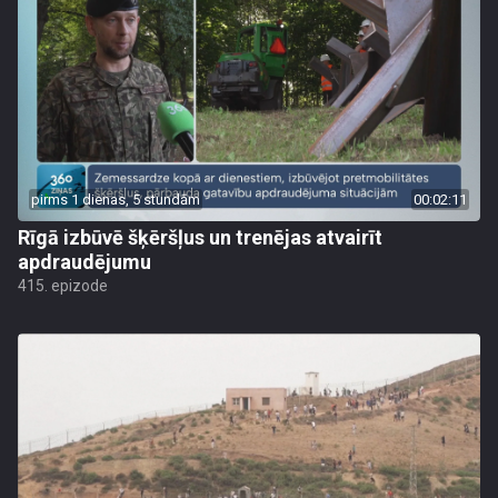
pirms 1 dienas, 5 stundām
00:02:11
Rīgā izbūvē šķēršļus un trenējas atvairīt
apdraudējumu
415. epizode