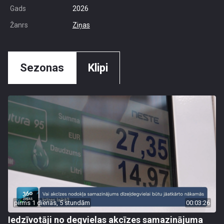
Gads
2026
Žanrs
Ziņas
Sezonas
Klipi
pirms 1 dienas, 5 stundām
00:03:26
Iedzīvotāji no degvielas akcīzes samazinājuma