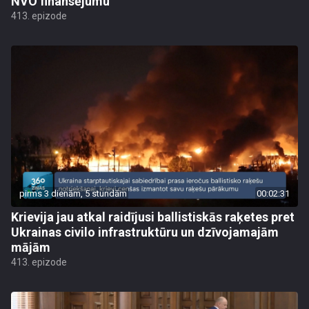
NVO finansējumu
413. epizode
pirms 3 dienām, 5 stundām
00:02:31
Krievija jau atkal raidījusi ballistiskās raķetes pret
Ukrainas civilo infrastruktūru un dzīvojamajām
mājām
413. epizode