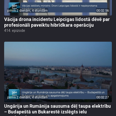
pirms 2 dienām, 4 stundām
00:02:56
Vācija drona incidentu Leipcigas lidostā dēvē par
profesionāli paveiktu hibrīdkara operāciju
414. epizode
pirms 2 dienām, 4 stundām
00:02:27
Ungārija un Rumānija sausuma dēļ taupa elektrību
– Budapeštā un Bukarestē izslēgts ielu