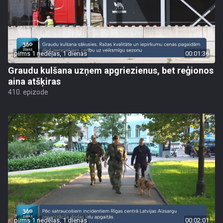
pirms 1 nedēļas, 1 dienas
00:01:36
Graudu kulšana uzņem apgriezienus, bet reģionos
aina atšķiras
410. epizode
pirms 1 nedēļas, 1 dienas
00:02:01