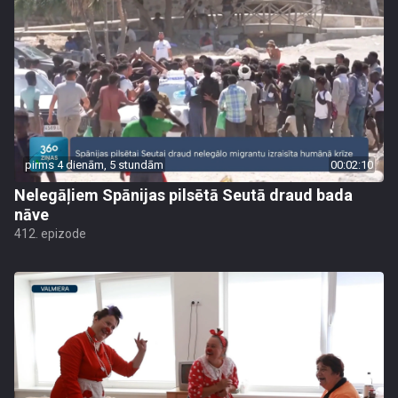
pirms 4 dienām, 5 stundām
00:02:10
Nelegāļiem Spānijas pilsētā Seutā draud bada
nāve
412. epizode