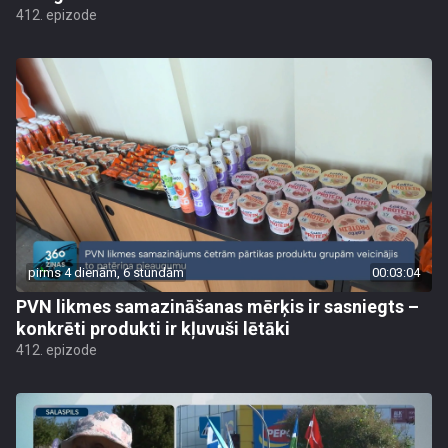
412. epizode
pirms 4 dienām, 6 stundām
00:03:04
PVN likmes samazināšanas mērķis ir sasniegts –
konkrēti produkti ir kļuvuši lētāki
412. epizode