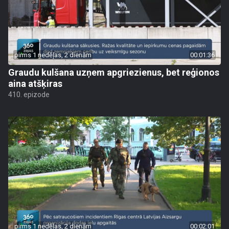
pirms 1 nedēļas, 2 dienām
00:01:36
Graudu kulšana uzņem apgriezienus, bet reģionos
aina atšķiras
410. epizode
pirms 1 nedēļas, 2 dienām
00:02:01