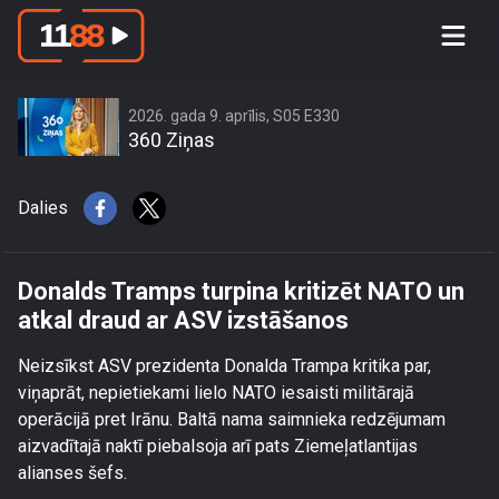
Donalds Tramps turpina kritizēt NATO
un atkal draud ar ASV izstāšanos
2026. gada 9. aprīlis, S05 E330
360 Ziņas
Dalies
Donalds Tramps turpina kritizēt NATO un
atkal draud ar ASV izstāšanos
Neizsīkst ASV prezidenta Donalda Trampa kritika par,
viņaprāt, nepietiekami lielo NATO iesaisti militārajā
operācijā pret Irānu. Baltā nama saimnieka redzējumam
aizvadītajā naktī piebalsoja arī pats Ziemeļatlantijas
alianses šefs.