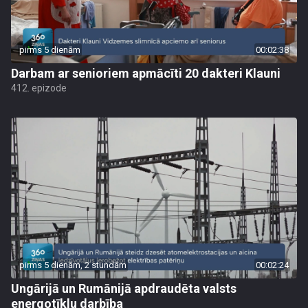
pirms 5 dienām
00:02:38
Darbam ar senioriem apmācīti 20 dakteri Klauni
412. epizode
pirms 5 dienām, 2 stundām
00:02:24
Ungārijā un Rumānijā apdraudēta valsts
energotīklu darbība