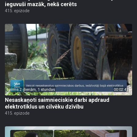
ieguvuši mazāk, nekā cerēts
415. epizode
pirms 2 dienām, 1 stundas
00:02:47
Nesaskaņoti saimnieciskie darbi apdraud
elektrotīklus un cilvēku dzīvību
415. epizode