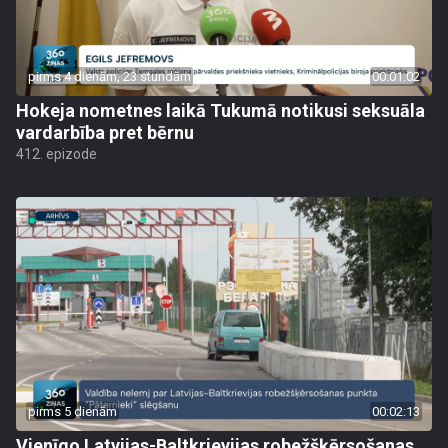
pirms 4 dienām, 23 stundām
00:01:02
Hokeja nometnes laikā Tukumā notikusi seksuāla
vardarbība pret bērnu
412. epizode
pirms 5 dienām
00:02:13
Vienīgo Latvijas-Baltkrievijas robežšķērsošanas