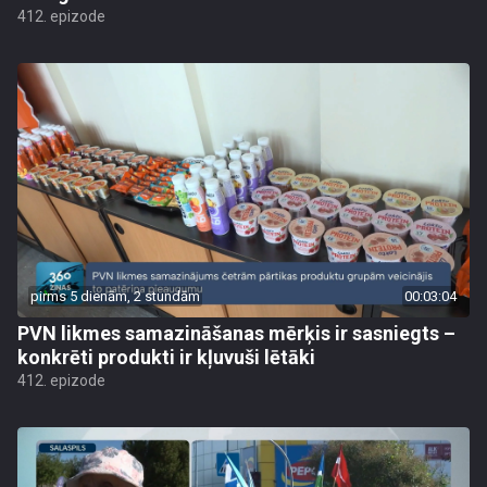
412. epizode
pirms 5 dienām, 2 stundām
00:03:04
PVN likmes samazināšanas mērķis ir sasniegts –
konkrēti produkti ir kļuvuši lētāki
412. epizode