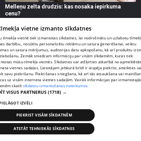
Melleņu zelta drudzis: kas nosaka iepirkuma
cenu?
409. epizode
 tīmekļa vietne izmanto sīkdatnes
 tīmekļa vietnē tiek izmantotas sīkdatnes, lai nodrošinātu un uzlabotu tīmek
nes darbību., nosūtītu personalizētu reklāmu un satura ģenerēšanai, veiktu
āmas un satura mērījumus, auditorijas datu apkopošanu, kā arī produktu izst
zlabošanu. Zemāk sniedzam informāciju par visām sīkdatnēm, kuras tiek
ntotas mūsu tīmekļa vietnēs. Sīkdatnes var atšķirties atkarībā no apmeklētā
rneta vietnes sadaļas. Lietotājam jebkurā brīdī ir iespēja piekrist, atteikties va
īt savu piekrišanu. Piekrišanas sniegšana, kā arī tās atsaukšana vai mainīša
ecas uz visām interneta vietnes sadaļām. Vairāk informācijas par izmantotaj
atnēm skatīt
sīkdatņu izmantošanas noteikumos.
ĪT VISUS PARTNERUS
(1718) →
pirms 1 nedēļas, 3 dienām
00:02:49
PIELĀGOT IZVĒLI
Ogas un sēnes šogad dārgākas, bet uzpirkšanas
PIEKRIST VISĀM SĪKDATNĒM
punktos to krietni mazāk
409. epizode
ATSTĀT TEHNISKĀS SĪKDATNES