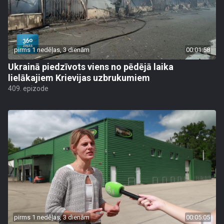
pirms 1 nedēļas, 3 dienām
00:01:58
Ukrainā piedzīvots viens no pēdējā laika
lielākajiem Krievijas uzbrukumiem
409. epizode
pirms 1 nedēļas, 3 dienām
00:05:05