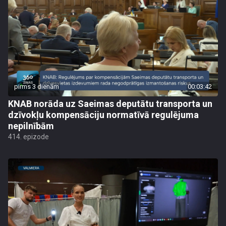
pirms 3 dienām
00:03:42
KNAB norāda uz Saeimas deputātu transporta un
dzīvokļu kompensāciju normatīvā regulējuma
nepilnībām
414. epizode