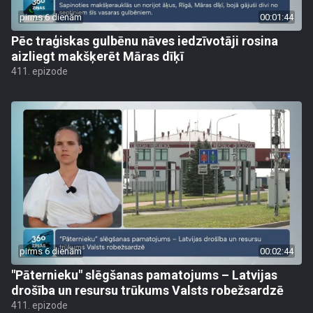
pirms 6 dienām
00:01:44
Pēc traģiskas gulbēnu nāves iedzīvotāji rosina
aizliegt makšķerēt Māras dīķī
411. epizode
pirms 6 dienām
00:02:44
"Pāternieku" slēgšanas pamatojums – Latvijas
drošība un resursu trūkums Valsts robežsardzē
411. epizode