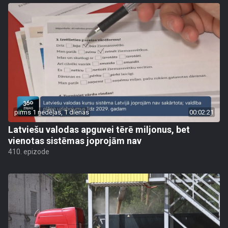
pirms 1 nedēļas, 1 dienas
00:02:21
Latviešu valodas apguvei tērē miljonus, bet
vienotas sistēmas joprojām nav
410. epizode