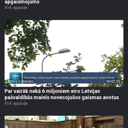
apgaismojums
414. epizode
pirms 3 dienām
00:02:35
Par vairāk nekā 6 miljoniem eiro Latvijas
pašvaldībās mainīs novecojušos gaismas avotus
414. epizode