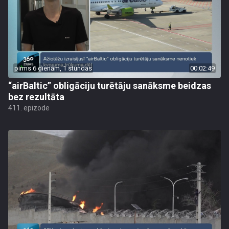
pirms 6 dienām, 1 stundas
00:02:49
“airBaltic” obligāciju turētāju sanāksme beidzas
bez rezultāta
411. epizode