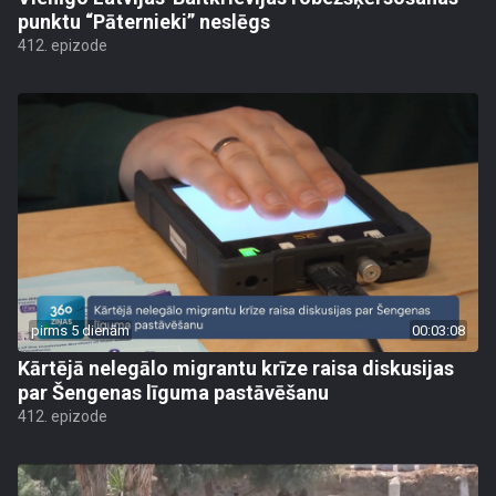
punktu “Pāternieki” neslēgs
412. epizode
pirms 5 dienām
00:03:08
Kārtējā nelegālo migrantu krīze raisa diskusijas
par Šengenas līguma pastāvēšanu
412. epizode