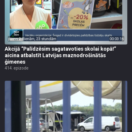
pirms 2 dienām, 23 stundām
00:03:16
Akcijā “Palīdzēsim sagatavoties skolai kopā!”
aicina atbalstīt Latvijas maznodrošinātās
ģimenes
414. epizode