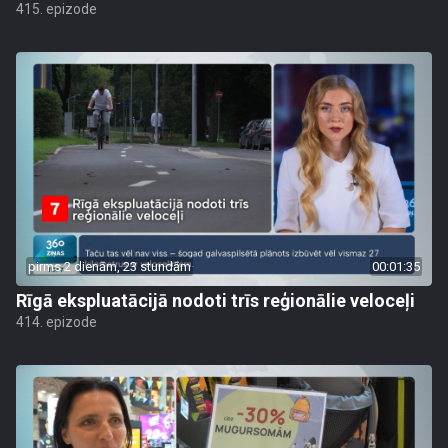
415. epizode
pirms 2 dienām, 23 stundām
00:01:35
Rīgā ekspluatācijā nodoti trīs reģionālie veloceļi
414. epizode