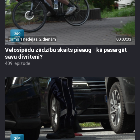
pirms 1 nedēļas, 2 dienām
00:03:33
Velosipēdu zādzību skaits pieaug - kā pasargāt
savu divriteni?
409. epizode