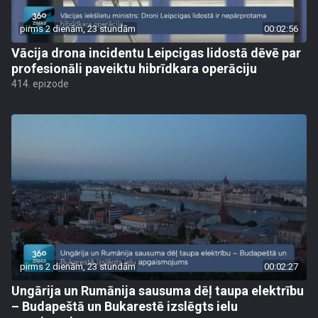
pirms 2 dienām, 23 stundām
00:02:56
Vācija drona incidentu Leipcigas lidostā dēvē par
profesionāli paveiktu hibrīdkara operāciju
414. epizode
pirms 2 dienām, 23 stundām
00:02:27
Ungārija un Rumānija sausuma dēļ taupa elektrību
– Budapeštā un Bukarestē izslēgts ielu