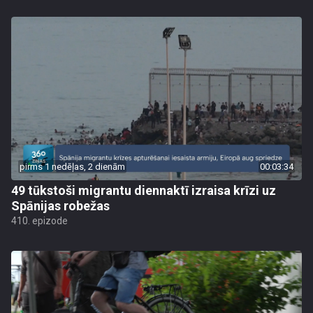
pirms 1 nedēļas, 2 dienām
00:03:34
49 tūkstoši migrantu diennaktī izraisa krīzi uz
Spānijas robežas
410. epizode