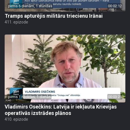
pirms 6 dienām, 1 stundas
00:02:12
Tramps apturējis militāru triecienu Irānai
411. epizode
pirms 1 nedēļas, 1 dienas
00:03:23
Vladimirs Osečkins: Latvija ir iekļauta Krievijas
operatīvās izstrādes plānos
410. epizode