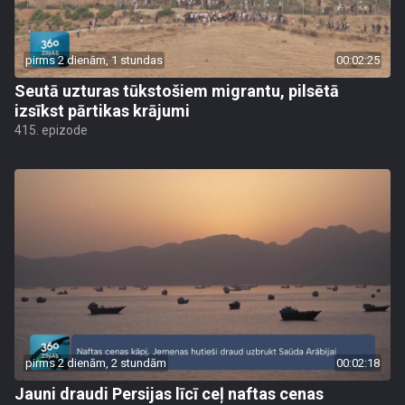
pirms 2 dienām, 1 stundas
00:02:25
Seutā uzturas tūkstošiem migrantu, pilsētā
izsīkst pārtikas krājumi
415. epizode
pirms 2 dienām, 2 stundām
00:02:18
Jauni draudi Persijas līcī ceļ naftas cenas