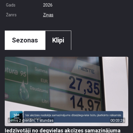
Gads
2026
Žanrs
Ziņas
Sezonas
Klipi
pirms 2 dienām, 1 stundas
00:03:26
Iedzīvotāji no degvielas akcīzes samazinājuma