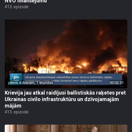
NVO finansējumu
413. epizode
pirms 4 dienām, 1 stundas
00:02:31
Krievija jau atkal raidījusi ballistiskās raķetes pret
Ukrainas civilo infrastruktūru un dzīvojamajām
mājām
413. epizode