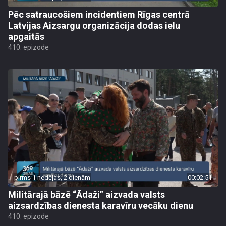
Pēc satraucošiem incidentiem Rīgas centrā
Latvijas Aizsargu organizācija dodas ielu
apgaitās
410. epizode
pirms 1 nedēļas, 2 dienām
00:02:51
Militārajā bāzē “Ādaži” aizvada valsts
aizsardzības dienesta karavīru vecāku dienu
410. epizode