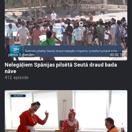
pirms 5 dienām
00:02:10
Nelegāļiem Spānijas pilsētā Seutā draud bada
nāve
412. epizode