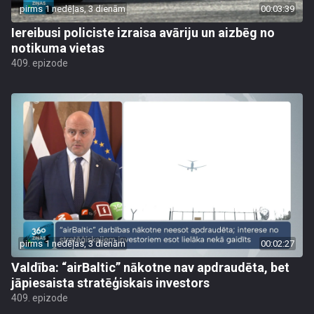
pirms 1 nedēļas, 3 dienām
00:03:39
Iereibusi policiste izraisa avāriju un aizbēg no
notikuma vietas
409. epizode
pirms 1 nedēļas, 3 dienām
00:02:27
Valdība: “airBaltic” nākotne nav apdraudēta, bet
jāpiesaista stratēģiskais investors
409. epizode