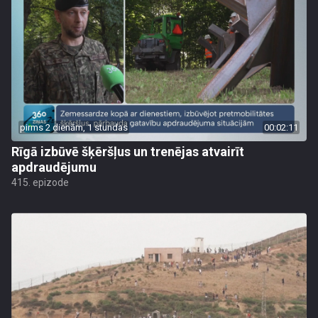
pirms 2 dienām, 1 stundas
00:02:11
Rīgā izbūvē šķēršļus un trenējas atvairīt
apdraudējumu
415. epizode