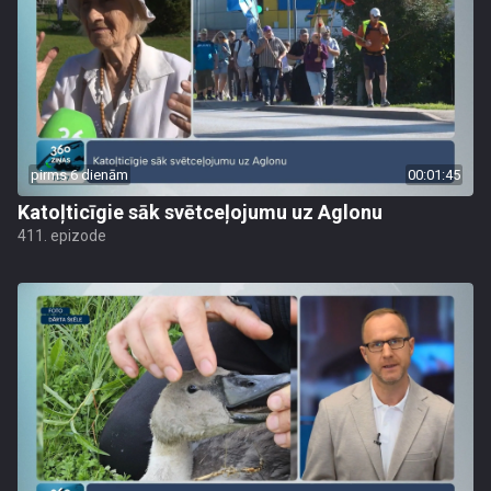
pirms 6 dienām
00:01:45
Katoļticīgie sāk svētceļojumu uz Aglonu
411. epizode