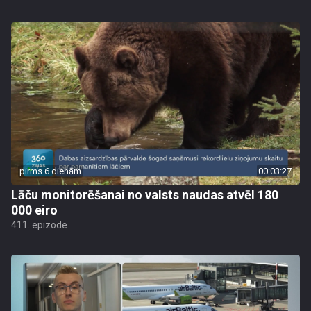
pirms 6 dienām
00:03:27
Lāču monitorēšanai no valsts naudas atvēl 180
000 eiro
411. epizode