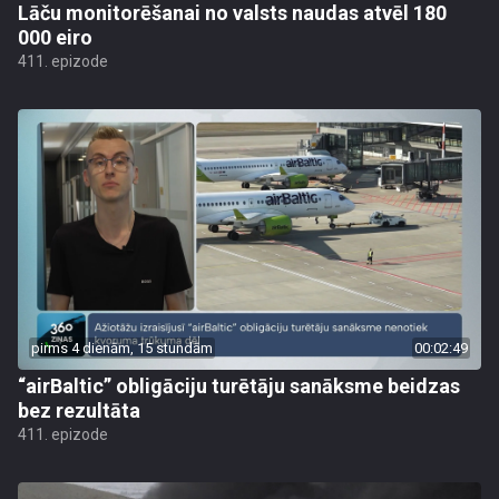
Lāču monitorēšanai no valsts naudas atvēl 180
000 eiro
411. epizode
pirms 4 dienām, 15 stundām
00:02:49
“airBaltic” obligāciju turētāju sanāksme beidzas
bez rezultāta
411. epizode