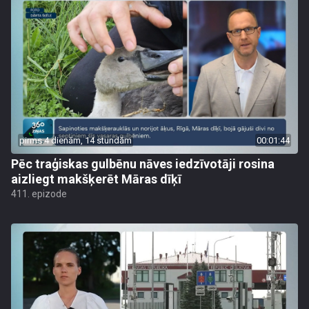
pirms 4 dienām, 14 stundām
00:01:44
Pēc traģiskas gulbēnu nāves iedzīvotāji rosina
aizliegt makšķerēt Māras dīķī
411. epizode