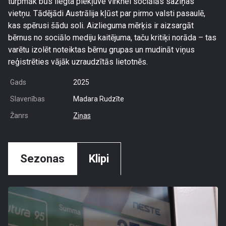
turpmāk būs liegta piekļuve virknei sociālās saziņas
vietņu. Tādējādi Austrālija kļūst par pirmo valsti pasaulē,
kas spērusi šādu soli. Aizlieguma mērķis ir aizsargāt
bērnus no sociālo mediju kaitējuma, taču kritiķi norāda – tas
varētu izolēt noteiktas bērnu grupas un mudināt viņus
reģistrēties vājāk uzraudzītās lietotnēs.
Gads
2025
Slavenības
Madara Rudzīte
Žanrs
Ziņas
Sezonas
Klipi