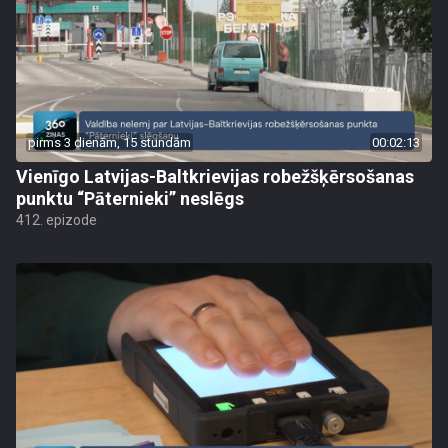
pirms 3 dienām, 15 stundām
00:02:13
Vienīgo Latvijas-Baltkrievijas robežšķērsošanas
punktu “Pāternieki” neslēgs
412. epizode