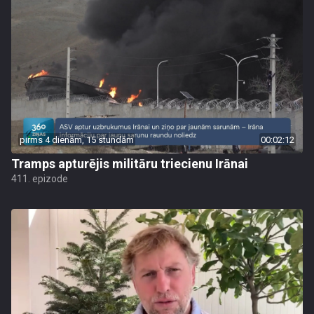
pirms 4 dienām, 15 stundām
00:02:12
Tramps apturējis militāru triecienu Irānai
411. epizode