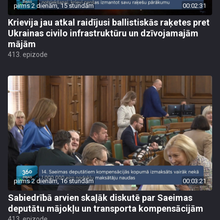
pirms 2 dienām, 15 stundām
00:02:31
Krievija jau atkal raidījusi ballistiskās raķetes pret
Ukrainas civilo infrastruktūru un dzīvojamajām
mājām
413. epizode
pirms 2 dienām, 16 stundām
00:03:21
Sabiedrībā arvien skaļāk diskutē par Saeimas
deputātu mājokļu un transporta kompensācijām
413. epizode