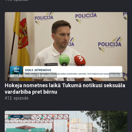
pirms 3 dienām, 13 stundām
00:01:02
Hokeja nometnes laikā Tukumā notikusi seksuāla
vardarbība pret bērnu
412. epizode