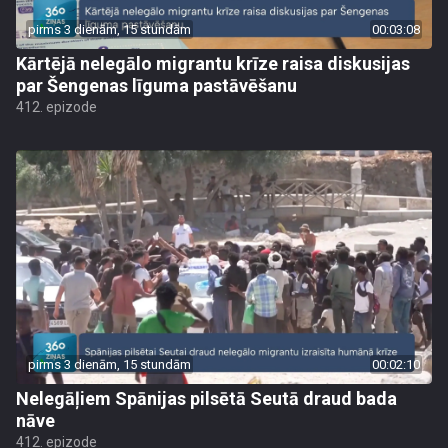
pirms 3 dienām, 15 stundām
00:03:08
Kārtējā nelegālo migrantu krīze raisa diskusijas
par Šengenas līguma pastāvēšanu
412. epizode
pirms 3 dienām, 15 stundām
00:02:10
Nelegāļiem Spānijas pilsētā Seutā draud bada
nāve
412. epizode