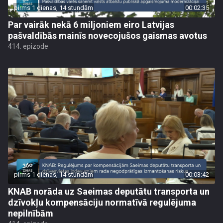
pirms 1 dienas, 14 stundām
00:02:35
Par vairāk nekā 6 miljoniem eiro Latvijas
pašvaldībās mainīs novecojušos gaismas avotus
414. epizode
pirms 1 dienas, 14 stundām
00:03:42
KNAB norāda uz Saeimas deputātu transporta un
dzīvokļu kompensāciju normatīvā regulējuma
nepilnībām