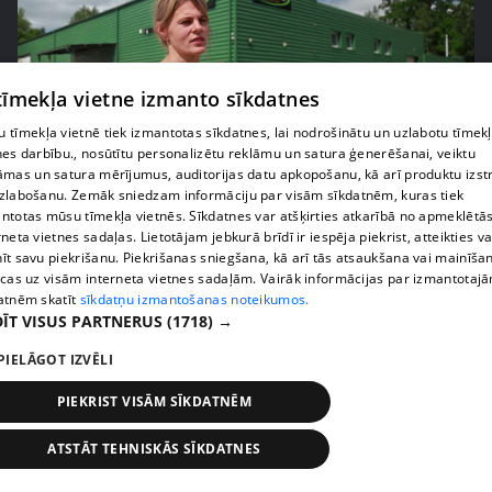
 tīmekļa vietne izmanto sīkdatnes
 tīmekļa vietnē tiek izmantotas sīkdatnes, lai nodrošinātu un uzlabotu tīmek
nes darbību., nosūtītu personalizētu reklāmu un satura ģenerēšanai, veiktu
āmas un satura mērījumus, auditorijas datu apkopošanu, kā arī produktu izst
pirms 1 nedēļas, 1 dienas
00:05:05
zlabošanu. Zemāk sniedzam informāciju par visām sīkdatnēm, kuras tiek
ntotas mūsu tīmekļa vietnēs. Sīkdatnes var atšķirties atkarībā no apmeklētā
Melleņu zelta drudzis: kas nosaka iepirkuma
rneta vietnes sadaļas. Lietotājam jebkurā brīdī ir iespēja piekrist, atteikties va
cenu?
īt savu piekrišanu. Piekrišanas sniegšana, kā arī tās atsaukšana vai mainīša
409. epizode
ecas uz visām interneta vietnes sadaļām. Vairāk informācijas par izmantotaj
atnēm skatīt
sīkdatņu izmantošanas noteikumos.
ĪT VISUS PARTNERUS
(1718) →
PIELĀGOT IZVĒLI
PIEKRIST VISĀM SĪKDATNĒM
ATSTĀT TEHNISKĀS SĪKDATNES