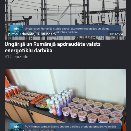
pirms 3 dienām, 16 stundām
00:02:24
Ungārijā un Rumānijā apdraudēta valsts
energotīklu darbība
412. epizode