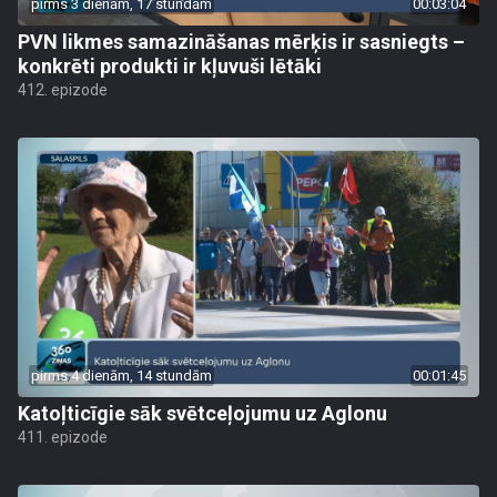
pirms 3 dienām, 17 stundām
00:03:04
PVN likmes samazināšanas mērķis ir sasniegts –
konkrēti produkti ir kļuvuši lētāki
412. epizode
pirms 4 dienām, 14 stundām
00:01:45
Katoļticīgie sāk svētceļojumu uz Aglonu
411. epizode