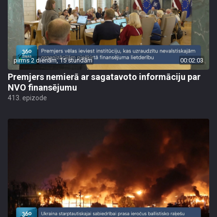
pirms 2 dienām, 15 stundām
00:02:03
Premjers nemierā ar sagatavoto informāciju par
NVO finansējumu
413. epizode