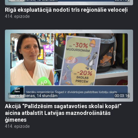
Rīgā ekspluatācijā nodoti trīs reģionālie veloceļi
414. epizode
pirms 1 dienas, 14 stundām
00:03:16
Akcijā “Palīdzēsim sagatavoties skolai kopā!”
aicina atbalstīt Latvijas maznodrošinātās
ģimenes
414. epizode