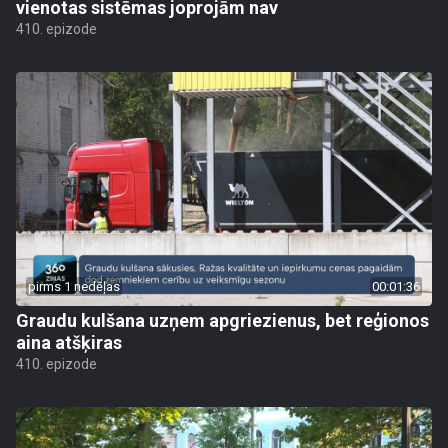
vienotas sistēmas joprojām nav
410. epizode
pirms 1 nedēļas
00:01:36
Graudu kulšana uzņem apgriezienus, bet reģionos
aina atšķiras
410. epizode