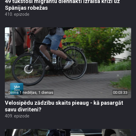
49 tūkstoši migrantu diennaktī izraisa krīzi uz
Spānijas robežas
410. epizode
pirms 1 nedēļas, 1 dienas
00:03:33
Velosipēdu zādzību skaits pieaug - kā pasargāt
savu divriteni?
409. epizode