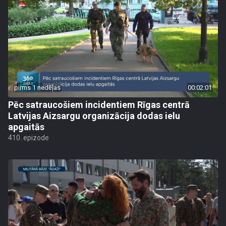
pirms 1 nedēļas
00:02:01
Pēc satraucošiem incidentiem Rīgas centrā
Latvijas Aizsargu organizācija dodas ielu
apgaitās
410. epizode