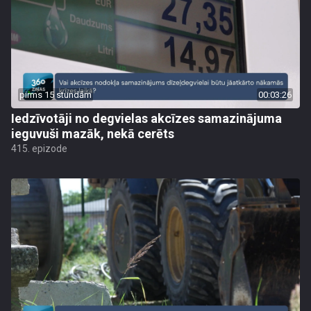
pirms 15 stundām
00:03:26
Iedzīvotāji no degvielas akcīzes samazinājuma
ieguvuši mazāk, nekā cerēts
415. epizode