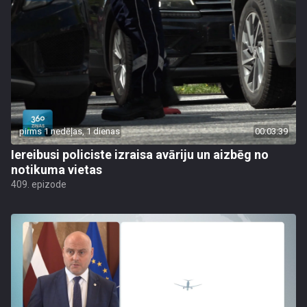
pirms 1 nedēļas, 1 dienas
00:03:39
Iereibusi policiste izraisa avāriju un aizbēg no
notikuma vietas
409. epizode