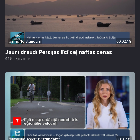
pirms 16 stundām
00:02:18
Jauni draudi Persijas līcī ceļ naftas cenas
415. epizode
pirms 1 dienas, 13 stundām
00:01:35