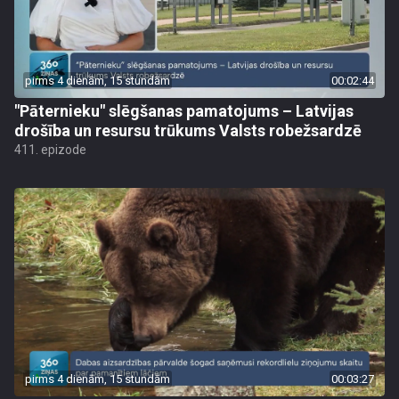
pirms 4 dienām, 15 stundām
00:02:44
"Pāternieku" slēgšanas pamatojums – Latvijas
drošība un resursu trūkums Valsts robežsardzē
411. epizode
pirms 4 dienām, 15 stundām
00:03:27