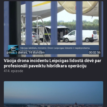
pirms 1 dienas, 14 stundām
00:02:56
Vācija drona incidentu Leipcigas lidostā dēvē par
profesionāli paveiktu hibrīdkara operāciju
414. epizode