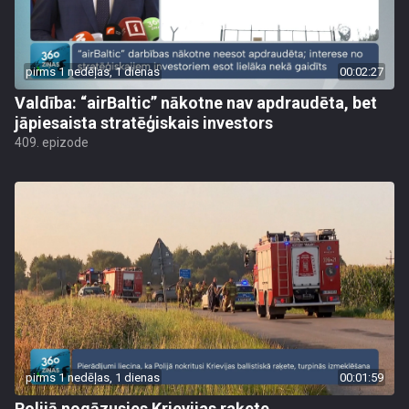
pirms 1 nedēļas, 1 dienas
00:02:27
Valdība: “airBaltic” nākotne nav apdraudēta, bet
jāpiesaista stratēģiskais investors
409. epizode
pirms 1 nedēļas, 1 dienas
00:01:59
Polijā nogāzusies Krievijas raķete