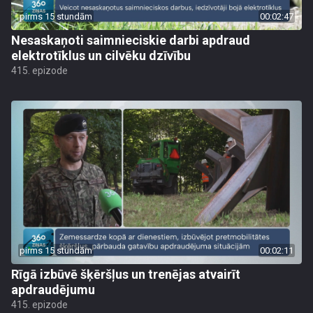
pirms 15 stundām
00:02:47
Nesaskaņoti saimnieciskie darbi apdraud
elektrotīklus un cilvēku dzīvību
415. epizode
pirms 15 stundām
00:02:11
Rīgā izbūvē šķēršļus un trenējas atvairīt
apdraudējumu
415. epizode