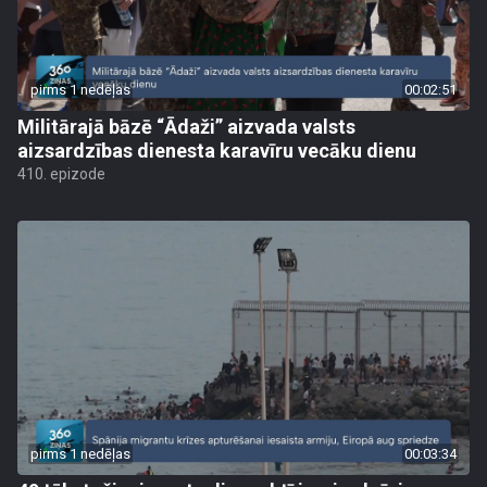
pirms 1 nedēļas
00:02:51
Militārajā bāzē “Ādaži” aizvada valsts
aizsardzības dienesta karavīru vecāku dienu
410. epizode
pirms 1 nedēļas
00:03:34