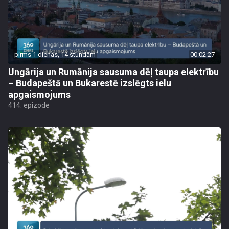
pirms 1 dienas, 14 stundām
00:02:27
Ungārija un Rumānija sausuma dēļ taupa elektrību
– Budapeštā un Bukarestē izslēgts ielu
apgaismojums
414. epizode