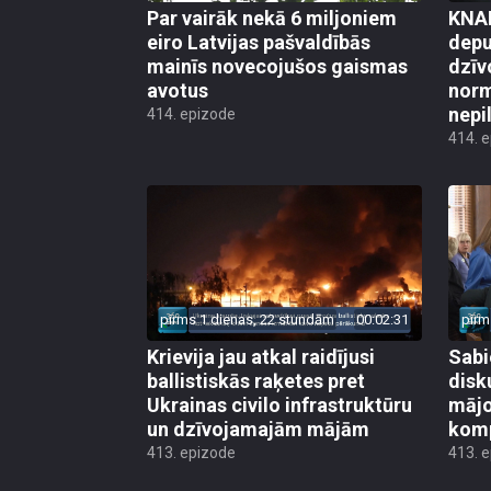
Par vairāk nekā 6 miljoniem
KNAB
eiro Latvijas pašvaldībās
depu
mainīs novecojušos gaismas
dzīv
avotus
norm
nepi
414. epizode
414. 
pirms 1 dienas, 22 stundām
00:02:31
pirm
Krievija jau atkal raidījusi
Sabi
ballistiskās raķetes pret
disk
Ukrainas civilo infrastruktūru
mājo
un dzīvojamajām mājām
kom
413. epizode
413. 