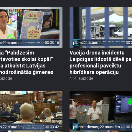
s 21 stundas
00:03:16
pirms 21 stundas
00:
jā “Palīdzēsim
Vācija drona incidentu
tavoties skolai kopā!”
Leipcigas lidostā dēvē pa
a atbalstīt Latvijas
profesionāli paveiktu
odrošinātās ģimenes
hibrīdkara operāciju
epizode
414. epizode
s 22 stundām
00:03:42
pirms 1 dienas, 22 stundām
00: