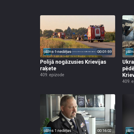
pirms 1 nedēļas
00:01:59
pirm
Polijā nogāzusies Krievijas
Ukra
raķete
pēdē
Krie
409. epizode
409. 
pirms 1 nedēļas
00:16:02
pirm