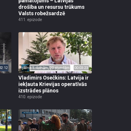
pamatojums – Latvijas
drošība un resursu trūkums
Valsts robežsardzē
411. epizode
02:12
pirms 6 dienām, 20 stundām
00:03:23
Vladimirs Osečkins: Latvija ir
iekļauta Krievijas operatīvās
izstrādes plānos
410. epizode