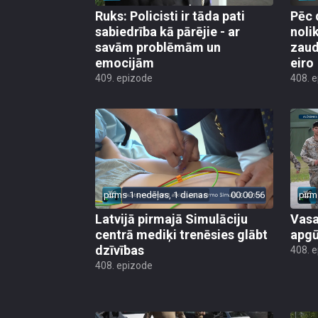
Ruks: Policisti ir tāda pati
Pēc 
sabiedrība kā pārējie - ar
noli
savām problēmām un
zaud
emocijām
eiro
409. epizode
408. 
pirms 1 nedēļas, 1 dienas
00:00:56
pirm
Latvijā pirmajā Simulāciju
Vasa
centrā mediķi trenēsies glābt
apgū
dzīvības
408. 
408. epizode