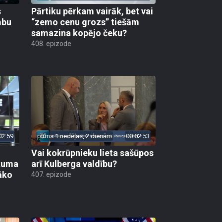
s
Pārtiku pērkam vairāk, bet vai
mbu
“zemo cenu grozs” tiešām
samazina kopējo čeku?
408. epizode
02:59
pirms 1 nedēļas, 2 dienām
00:02:53
Vai kokrūpnieku lieta sašūpos
ākuma
arī Kulberga valdību?
āko
407. epizode