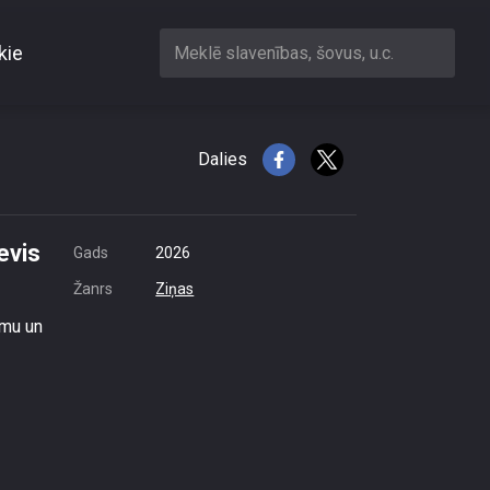
kie
Meklē slavenības, šovus, u.c.
, nevis viņu kompetenci
Dalies
evis
Gads
2026
Žanrs
Ziņas
umu un