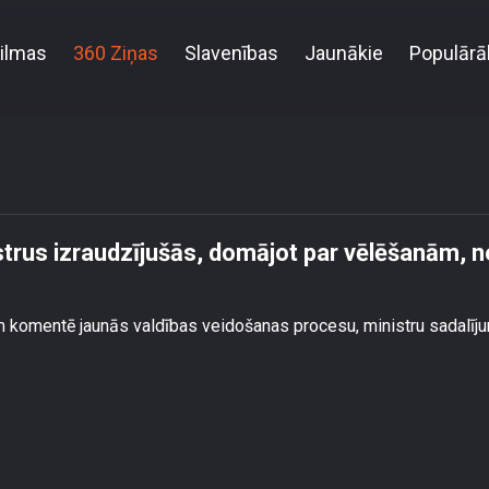
ilmas
360 Ziņas
Slavenības
Jaunākie
Populārā
aunos ministrus izraudzījušās, domājot par vēlēšanām
istrus izraudzījušās, domājot par vēlēšanām, n
 komentē jaunās valdības veidošanas procesu, ministru sadalīj