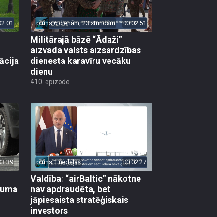
02:01
pirms 6 dienām, 23 stundām
00:02:51
Militārajā bāzē “Ādaži”
aizvada valsts aizsardzības
ācija
dienesta karavīru vecāku
dienu
410. epizode
03:39
pirms 1 nedēļas
00:02:27
Valdība: “airBaltic” nākotne
ikuma
nav apdraudēta, bet
jāpiesaista stratēģiskais
investors