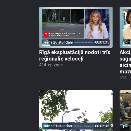
pirms 20 stundām
00:01:35
pirm
Rīgā ekspluatācijā nodoti trīs
Akci
reģionālie veloceļi
saga
aicin
414. epizode
mazn
414. 
pirms 21 stundas
00:02:35
pirm