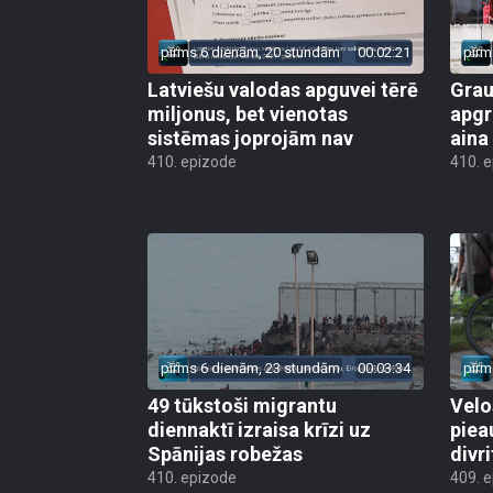
pirms 6 dienām, 20 stundām
00:02:21
pirm
Latviešu valodas apguvei tērē
Grau
miljonus, bet vienotas
apgr
sistēmas joprojām nav
aina
410. epizode
410. 
pirms 6 dienām, 23 stundām
00:03:34
pirm
49 tūkstoši migrantu
Velo
diennaktī izraisa krīzi uz
piea
Spānijas robežas
divri
410. epizode
409. 