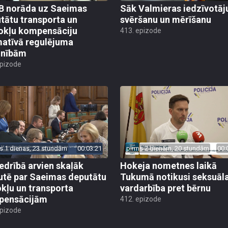
 norāda uz Saeimas
Sāk Valmieras iedzīvotāj
tātu transporta un
svēršanu un mērīšanu
okļu kompensāciju
413. epizode
atīvā regulējuma
lnībām
epizode
s 1 dienas, 23 stundām
00:03:21
pirms 2 dienām, 20 stundām
00:
edrībā arvien skaļāk
Hokeja nometnes laikā
utē par Saeimas deputātu
Tukumā notikusi seksuāl
kļu un transporta
vardarbība pret bērnu
pensācijām
412. epizode
epizode