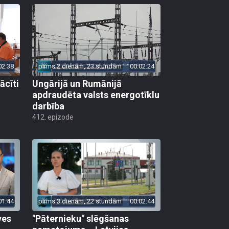
02:38
pirms 2 dienām, 23 stundām
00:02:24
ācīti
Ungārijā un Rumānijā
apdraudēta valsts energotīklu
darbība
412. epizode
01:44
pirms 3 dienām, 22 stundām
00:02:44
ves
"Pāternieku" slēgšanas