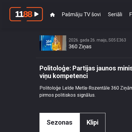
Pašmāju TV šovi
Seriāli
F
Politoloģe: Partijas j
2026. gada 26. maijs, S05 E363
360 Ziņas
Politoloģe: Partijas jaunos min
viņu kompetenci
Politoloģe Lelde Metla-Rozentāle 360 Ziņām
pirmos politiskos signālus.
Sezonas
Klipi