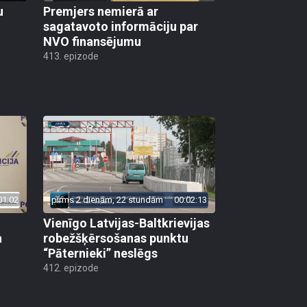
u
Premjers nemierā ar
sagatavoto informāciju par
NVO finansējumu
413. epizode
01:02
pirms 2 dienām, 22 stundām
00:02:13
Vienīgo Latvijas-Baltkrievijas
a
robežšķērsošanas punktu
“Pāternieki” neslēgs
412. epizode