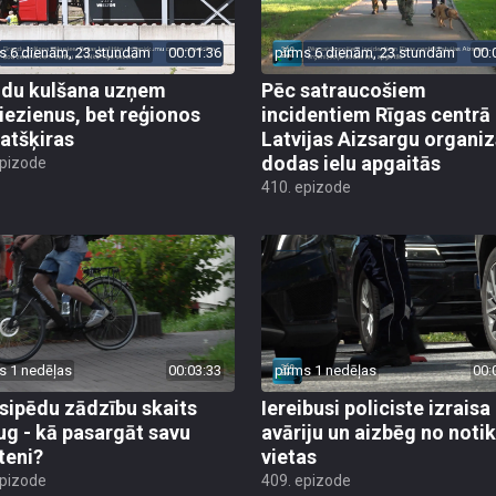
s 6 dienām, 23 stundām
00:01:36
pirms 6 dienām, 23 stundām
00:
du kulšana uzņem
Pēc satraucošiem
iezienus, bet reģionos
incidentiem Rīgas centrā
 atšķiras
Latvijas Aizsargu organiz
dodas ielu apgaitās
epizode
410. epizode
s 1 nedēļas
00:03:33
pirms 1 nedēļas
00:
sipēdu zādzību skaits
Iereibusi policiste izraisa
ug - kā pasargāt savu
avāriju un aizbēg no not
teni?
vietas
epizode
409. epizode