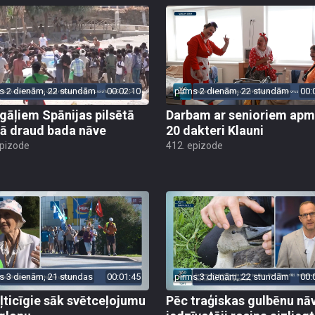
s 2 dienām, 22 stundām
00:02:10
pirms 2 dienām, 22 stundām
00:
gāļiem Spānijas pilsētā
Darbam ar senioriem apm
ā draud bada nāve
20 dakteri Klauni
epizode
412. epizode
s 3 dienām, 21 stundas
00:01:45
pirms 3 dienām, 22 stundām
00:
ļticīgie sāk svētceļojumu
Pēc traģiskas gulbēnu nā