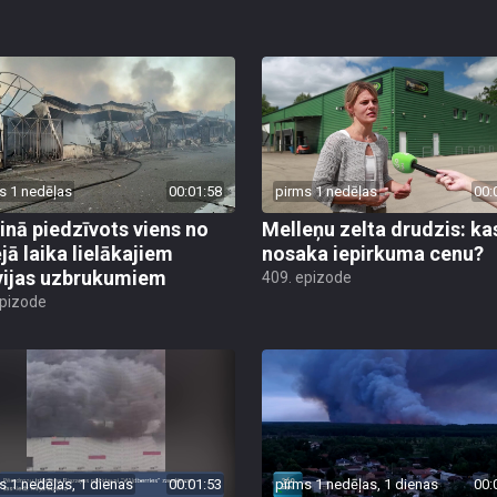
s 1 nedēļas
00:01:58
pirms 1 nedēļas
00:
inā piedzīvots viens no
Melleņu zelta drudzis: ka
jā laika lielākajiem
nosaka iepirkuma cenu?
vijas uzbrukumiem
409. epizode
epizode
s 1 nedēļas, 1 dienas
00:01:53
pirms 1 nedēļas, 1 dienas
00: