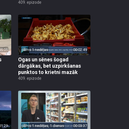
409. epizode
05:05
pirms 1 nedēļas
00:02:49
s
Ogas un sēnes šogad
dārgākas, bet uzpirkšanas
punktos to krietni mazāk
409. epizode
01:29
pirms 1 nedēļas, 1 dienas
00:03:37