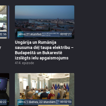
02:56
pirms 21 stundas
00:02:27
Ungārija un Rumānija
r
sausuma dēļ taupa elektrību –
Budapeštā un Bukarestē
izslēgts ielu apgaismojums
414. epizode
02:22
pirms 1 dienas, 22 stundām
00:02:03