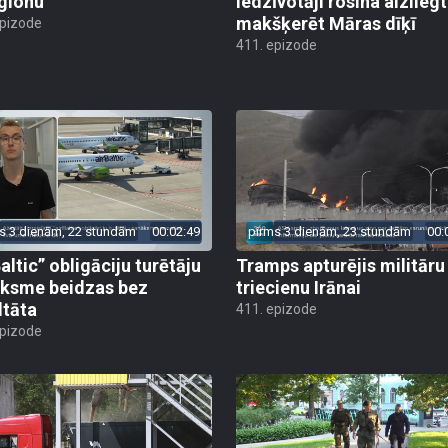
glonu
iedzīvotāji rosina aizliegt
makšķerēt Māras dīķī
epizode
411. epizode
s 3 dienām, 22 stundām
00:02:49
pirms 3 dienām, 23 stundām
00:
altic” obligāciju turētāju
Tramps apturējis militāru
ksme beidzas bez
triecienu Irānai
ltāta
411. epizode
epizode