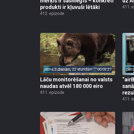
mērķis ir sasniegts – konkrēti
uz A
produkti ir kļuvuši lētāki
411. 
412. epizode
pirms 3 dienām, 22 stundām
00:03:27
pirm
Lāču monitorēšanai no valsts
“airB
naudas atvēl 180 000 eiro
sanā
rezu
411. epizode
411. 