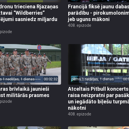
dronu trieciena Rjazaņas
Francijā fiksē jaunu daba
ktavai “Wildberries”
parādību - pirokumoloni
ējumi sasniedz miljardu
jeb uguns mākoni
408. epizode
epizode
s 1 nedēļas, 1 dienas
00:02:32
pirms 1 nedēļas, 1 dienas
00:
ras brīvlaikā jaunieši
Atceltais Pitbull koncerts
st militārās prasmes
raisa neizpratni par pas
un iegādāto biļešu turpm
epizode
nākotni
408. epizode