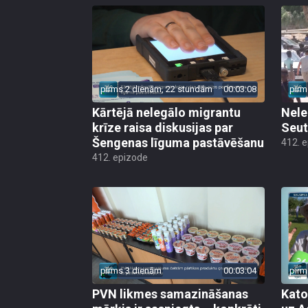
pirms 2 dienām, 22 stundām
00:03:08
pirm
Kārtējā nelegālo migrantu
Nele
krīze raisa diskusijas par
Seut
Šengenas līguma pastāvēšanu
412. 
412. epizode
pirms 3 dienām
00:03:04
pirm
PVN likmes samazināšanas
Kato