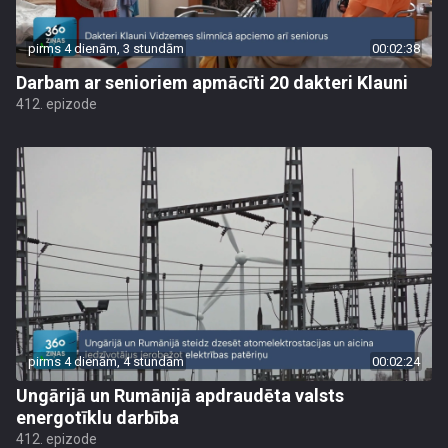
pirms 4 dienām, 3 stundām
00:02:38
Darbam ar senioriem apmācīti 20 dakteri Klauni
412. epizode
pirms 4 dienām, 4 stundām
00:02:24
Ungārijā un Rumānijā apdraudēta valsts
energotīklu darbība
412. epizode