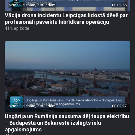
pirms 2 dienām, 2 stundām
00:02:56
Vācija drona incidentu Leipcigas lidostā dēvē par
profesionāli paveiktu hibrīdkara operāciju
414. epizode
pirms 2 dienām, 2 stundām
00:02:27
Ungārija un Rumānija sausuma dēļ taupa elektrību
– Budapeštā un Bukarestē izslēgts ielu
apgaismojums