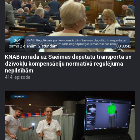
pirms 2 dienām, 2 stundām
00:03:42
KNAB norāda uz Saeimas deputātu transporta un
dzīvokļu kompensāciju normatīvā regulējuma
nepilnībām
414. epizode