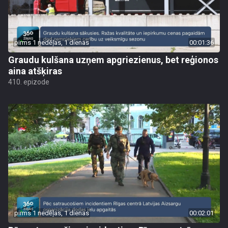
pirms 1 nedēļas, 1 dienas
00:01:36
Graudu kulšana uzņem apgriezienus, bet reģionos
aina atšķiras
410. epizode
pirms 1 nedēļas, 1 dienas
00:02:01