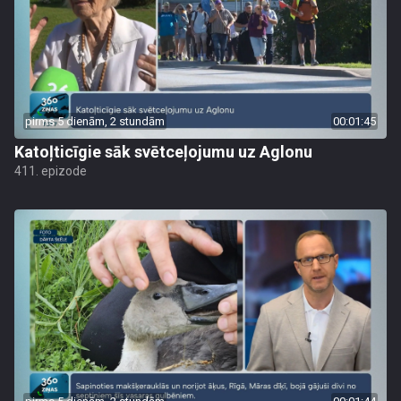
pirms 5 dienām, 2 stundām
00:01:45
Katoļticīgie sāk svētceļojumu uz Aglonu
411. epizode