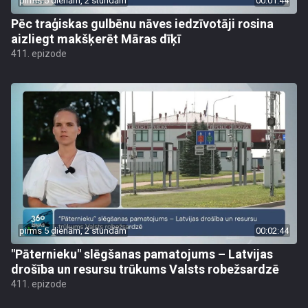
pirms 5 dienām, 2 stundām
00:01:44
Pēc traģiskas gulbēnu nāves iedzīvotāji rosina
aizliegt makšķerēt Māras dīķī
411. epizode
pirms 5 dienām, 2 stundām
00:02:44
"Pāternieku" slēgšanas pamatojums – Latvijas
drošība un resursu trūkums Valsts robežsardzē
411. epizode