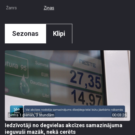
Žanrs
Ziņas
Sezonas
Klipi
pirms 1 dienas, 3 stundām
00:03:26
Iedzīvotāji no degvielas akcīzes samazinājuma
ieguvuši mazāk, nekā cerēts