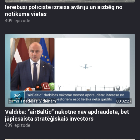
Iereibusi policiste izraisa avāriju un aizbēg no
notikuma vietas
409. epizode
pirms 1 nedēļas, 2 dienām
00:02:27
Valdība: “airBaltic” nākotne nav apdraudēta, bet
jāpiesaista stratēģiskais investors
409. epizode