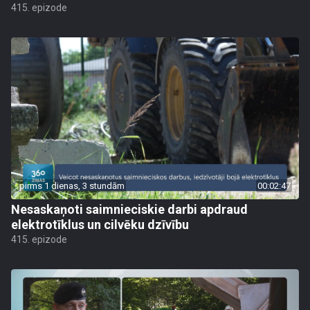
415. epizode
pirms 1 dienas, 3 stundām
00:02:47
Nesaskaņoti saimnieciskie darbi apdraud
elektrotīklus un cilvēku dzīvību
415. epizode