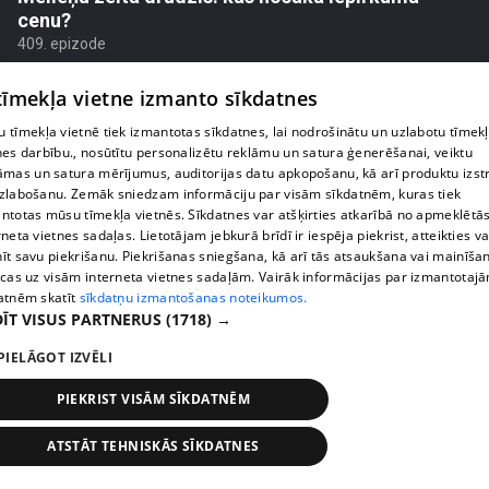
cenu?
409. epizode
 tīmekļa vietne izmanto sīkdatnes
 tīmekļa vietnē tiek izmantotas sīkdatnes, lai nodrošinātu un uzlabotu tīmek
nes darbību., nosūtītu personalizētu reklāmu un satura ģenerēšanai, veiktu
āmas un satura mērījumus, auditorijas datu apkopošanu, kā arī produktu izst
zlabošanu. Zemāk sniedzam informāciju par visām sīkdatnēm, kuras tiek
ntotas mūsu tīmekļa vietnēs. Sīkdatnes var atšķirties atkarībā no apmeklētā
rneta vietnes sadaļas. Lietotājam jebkurā brīdī ir iespēja piekrist, atteikties va
īt savu piekrišanu. Piekrišanas sniegšana, kā arī tās atsaukšana vai mainīša
ecas uz visām interneta vietnes sadaļām. Vairāk informācijas par izmantotaj
atnēm skatīt
sīkdatņu izmantošanas noteikumos.
ĪT VISUS PARTNERUS
(1718) →
pirms 1 nedēļas, 2 dienām
00:02:49
PIELĀGOT IZVĒLI
Ogas un sēnes šogad dārgākas, bet uzpirkšanas
punktos to krietni mazāk
PIEKRIST VISĀM SĪKDATNĒM
409. epizode
ATSTĀT TEHNISKĀS SĪKDATNES