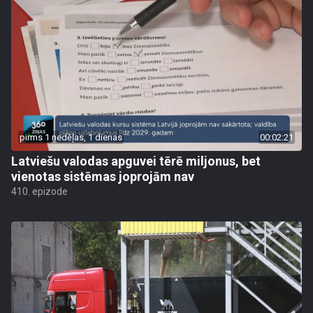
pirms 1 nedēļas, 1 dienas
00:02:21
Latviešu valodas apguvei tērē miljonus, bet
vienotas sistēmas joprojām nav
410. epizode