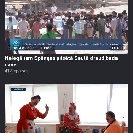
pirms 4 dienām, 3 stundām
00:02:10
Nelegāļiem Spānijas pilsētā Seutā draud bada
nāve
412. epizode