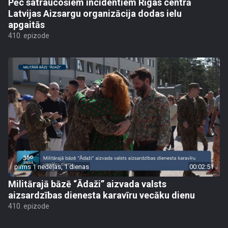
Pēc satraucošiem incidentiem Rīgas centrā
Latvijas Aizsargu organizācija dodas ielu
apgaitās
410. epizode
pirms 1 nedēļas, 1 dienas
00:02:51
Militārajā bāzē “Ādaži” aizvada valsts
aizsardzības dienesta karavīru vecāku dienu
410. epizode