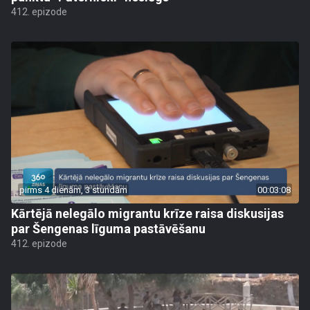
412. epizode
pirms 4 dienām, 3 stundām
00:03:08
Kārtējā nelegālo migrantu krīze raisa diskusijas
par Šengenas līguma pastāvēšanu
412. epizode