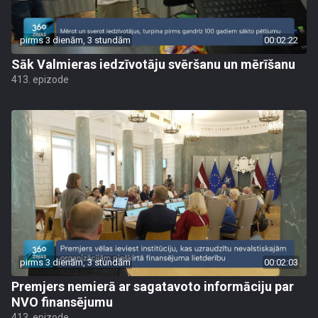
pirms 3 dienām, 3 stundām
00:02:22
Sāk Valmieras iedzīvotāju svēršanu un mērīšanu
413. epizode
pirms 3 dienām, 3 stundām
00:02:03
Premjers nemierā ar sagatavoto informāciju par
NVO finansējumu
413. epizode