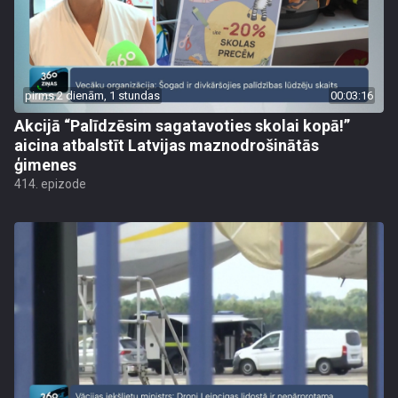
pirms 2 dienām, 1 stundas
00:03:16
Akcijā “Palīdzēsim sagatavoties skolai kopā!”
aicina atbalstīt Latvijas maznodrošinātās
ģimenes
414. epizode