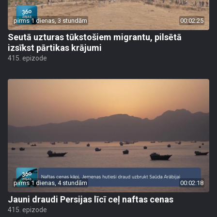
pirms 1 dienas, 3 stundām
00:02:25
Seutā uzturas tūkstošiem migrantu, pilsētā
izsīkst pārtikas krājumi
415. epizode
pirms 1 dienas, 4 stundām
00:02:18
Jauni draudi Persijas līcī ceļ naftas cenas
415. epizode