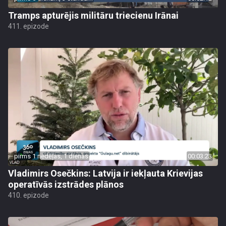
Tramps apturējis militāru triecienu Irānai
411. epizode
pirms 1 nedēļas, 1 dienas
00:03:23
Vladimirs Osečkins: Latvija ir iekļauta Krievijas
operatīvās izstrādes plānos
410. epizode