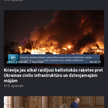
pirms 3 dienām, 3 stundām
00:02:31
Krievija jau atkal raidījusi ballistiskās raķetes pret
Ukrainas civilo infrastruktūru un dzīvojamajām
mājām
413. epizode