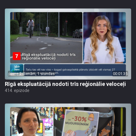
pirms 2 dienām, 1 stundas
00:01:35
Rīgā ekspluatācijā nodoti trīs reģionālie veloceļi
414. epizode