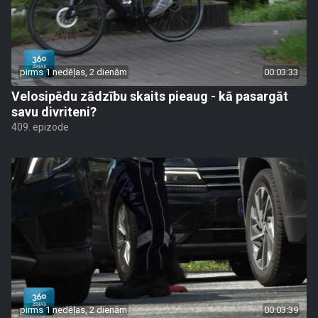
pirms 1 nedēļas, 2 dienām
00:03:33
Velosipēdu zādzību skaits pieaug - kā pasargāt
savu divriteni?
409. epizode
pirms 1 nedēļas, 2 dienām
00:03:39