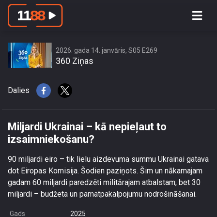
Miljardi Ukrainai – kā nepieļaut to
izsaimniekošanu?
2026. gada 14. janvāris, S05 E269
360 Ziņas
Dalies
Miljardi Ukrainai – kā nepieļaut to
izsaimniekošanu?
90 miljardi eiro – tik lielu aizdevuma summu Ukrainai gatava
dot Eiropas Komisija. Šodien paziņots. Šim un nākamajam
gadam 60 miljardi paredzēti militārajam atbalstam, bet 30
miljardi – budžeta un pamatpakalpojumu nodrošināšanai.
Gads
2025