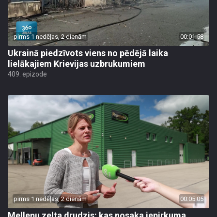
pirms 1 nedēļas, 2 dienām
00:01:58
Ukrainā piedzīvots viens no pēdējā laika
lielākajiem Krievijas uzbrukumiem
409. epizode
pirms 1 nedēļas, 2 dienām
00:05:05
Melleņu zelta drudzis: kas nosaka iepirkuma