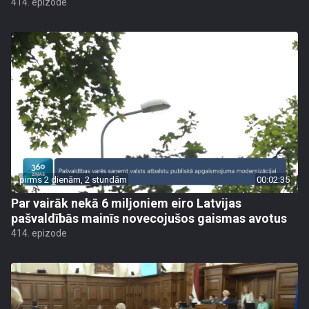
414. epizode
pirms 2 dienām, 2 stundām
00:02:35
Par vairāk nekā 6 miljoniem eiro Latvijas
pašvaldībās mainīs novecojušos gaismas avotus
414. epizode