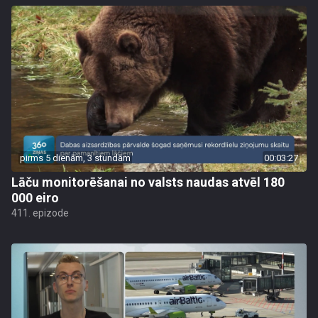
pirms 5 dienām, 3 stundām
00:03:27
Lāču monitorēšanai no valsts naudas atvēl 180
000 eiro
411. epizode