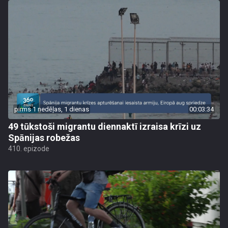
pirms 1 nedēļas, 1 dienas
00:03:34
49 tūkstoši migrantu diennaktī izraisa krīzi uz
Spānijas robežas
410. epizode