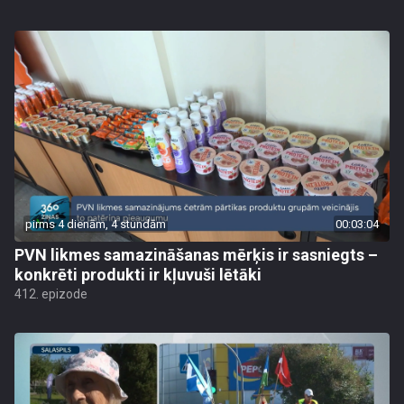
pirms 4 dienām, 4 stundām
00:03:04
PVN likmes samazināšanas mērķis ir sasniegts –
konkrēti produkti ir kļuvuši lētāki
412. epizode