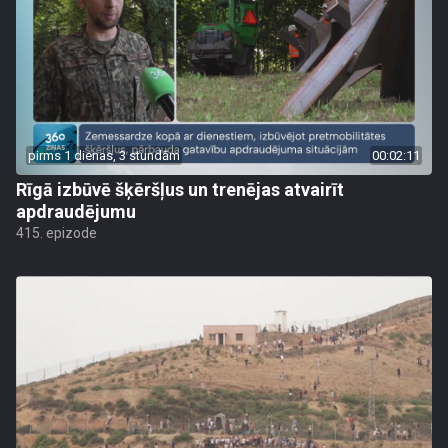
pirms 1 dienas, 3 stundām
00:02:11
Rīgā izbūvē šķēršļus un trenējas atvairīt
apdraudējumu
415. epizode