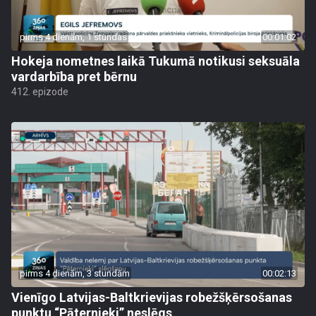
pirms 4 dienām, 1 stundas
00:01:02
Hokeja nometnes laikā Tukumā notikusi seksuāla
vardarbība pret bērnu
412. epizode
pirms 4 dienām, 3 stundām
00:02:13
Vienīgo Latvijas-Baltkrievijas robežšķērsošanas
punktu “Pāternieki” neslēgs