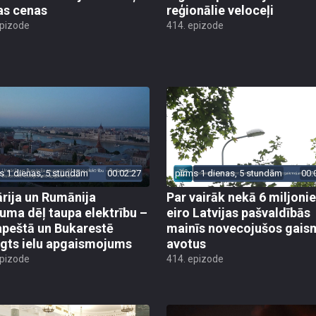
as cenas
reģionālie veloceļi
epizode
414. epizode
s 1 dienas, 5 stundām
00:02:27
pirms 1 dienas, 5 stundām
00:
rija un Rumānija
Par vairāk nekā 6 miljoni
uma dēļ taupa elektrību –
eiro Latvijas pašvaldībās
peštā un Bukarestē
mainīs novecojušos gais
ēgts ielu apgaismojums
avotus
epizode
414. epizode