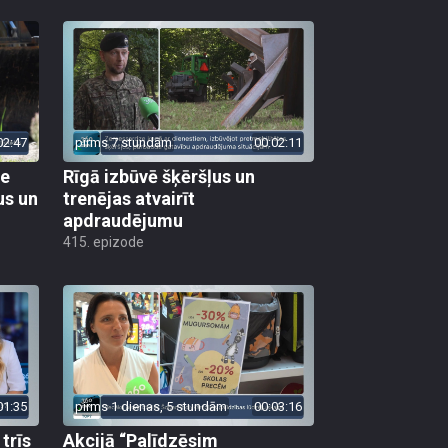
02:47
pirms 7 stundām
00:02:11
ie
Rīgā izbūvē šķēršļus un
us un
trenējas atvairīt
apdraudējumu
415. epizode
01:35
pirms 1 dienas, 5 stundām
00:03:16
trīs
Akcijā “Palīdzēsim