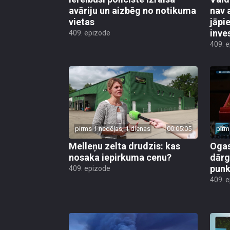
avāriju un aizbēg no notikuma
nav 
vietas
jāpi
inve
409. epizode
409. 
pirms 1 nedēļas, 1 dienas
00:05:05
pirm
Melleņu zelta drudzis: kas
Ogas
nosaka iepirkuma cenu?
dārg
punk
409. epizode
409. 