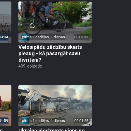
03:34
pirms 1 nedēļas, 1 dienas
00:03:33
Velosipēdu zādzību skaits
pieaug - kā pasargāt savu
divriteni?
409. epizode
01:59
pirms 1 nedēļas, 1 dienas
00:01:58
as
Ukrainā piedzīvots viens no