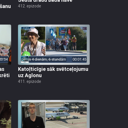
ēšanu
412. epizode
03:04
pirms 4 dienām, 6 stundām
00:01:45
as
Katoļticīgie sāk svētceļojumu
krēti
uz Aglonu
411. epizode