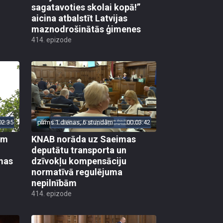
sagatavoties skolai kopā!”
aicina atbalstīt Latvijas
maznodrošinātās ģimenes
414. epizode
02:35
pirms 1 dienas, 6 stundām
00:03:42
em
KNAB norāda uz Saeimas
deputātu transporta un
mas
dzīvokļu kompensāciju
normatīvā regulējuma
nepilnībām
414. epizode