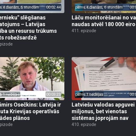
s 4 dienām, 6 stundām
00:02:44
pirms 4 dienām, 6 stundām
00:
ernieku" slēgšanas
Lāču monitorēšanai no va
tojums – Latvijas
naudas atvēl 180 000 eiro
ība un resursu trūkums
411. epizode
ts robežsardzē
epizode
s 1 nedēļas
00:03:23
pirms 1 nedēļas
00:
imirs Osečkins: Latvija ir
Latviešu valodas apguvei
auta Krievijas operatīvās
miljonus, bet vienotas
rādes plānos
sistēmas joprojām nav
epizode
410. epizode