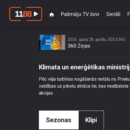
Pašmāju TV šovi
Seriāli
F
Klimata un e
2026. gada 28. aprīlis, S05 E343
360 Ziņas
Klimata un enerģētikas ministrij
Pēc vēja turbīnas nogāšanās netālu no Priekul
valdības uz piketu atnāca tie, kas neatbalsta
akcijas.
Sezonas
Klipi