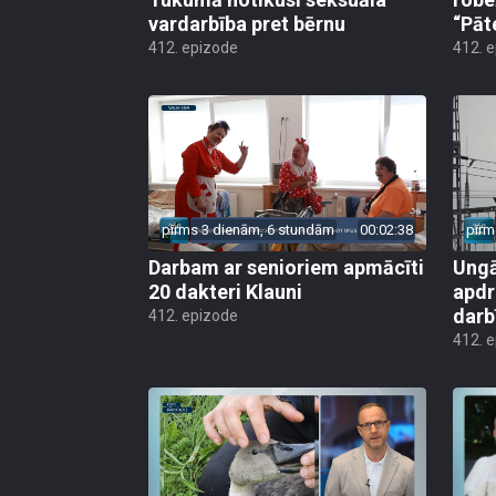
vardarbība pret bērnu
“Pāt
412. epizode
412. 
pirms 3 dienām, 6 stundām
00:02:38
pirm
Darbam ar senioriem apmācīti
Ungā
20 dakteri Klauni
apdr
darb
412. epizode
412. 