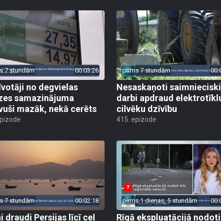
s 7 stundām
00:03:26
pirms 7 stundām
00:
īvotāji no degvielas
Nesaskaņoti saimniecisk
zes samazinājuma
darbi apdraud elektrotīkl
vuši mazāk, nekā cerēts
cilvēku dzīvību
epizode
415. epizode
s 7 stundām
00:02:18
pirms 1 dienas, 5 stundām
00:
 draudi Persijas līcī ceļ
Rīgā ekspluatācijā nodoti 