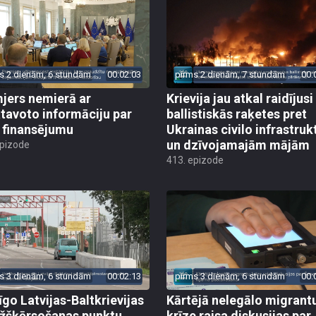
s 2 dienām, 6 stundām
00:02:03
pirms 2 dienām, 7 stundām
00:
jers nemierā ar
Krievija jau atkal raidījusi
tavoto informāciju par
ballistiskās raķetes pret
finansējumu
Ukrainas civilo infrastruk
un dzīvojamajām mājām
epizode
413. epizode
s 3 dienām, 6 stundām
00:02:13
pirms 3 dienām, 6 stundām
00:
īgo Latvijas-Baltkrievijas
Kārtējā nelegālo migrant
žšķērsošanas punktu
krīze raisa diskusijas par