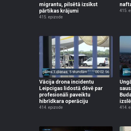
migrantu, pilsētā izsīkst
naft
pārtikas krājumi
415. 
415. epizode
pirms 1 dienas, 5 stundām
00:02:56
pirm
Vācija drona incidentu
Ungā
Leipcigas lidostā dēvē par
saus
profesionāli paveiktu
Buda
hibrīdkara operāciju
izsl
414. epizode
414. 