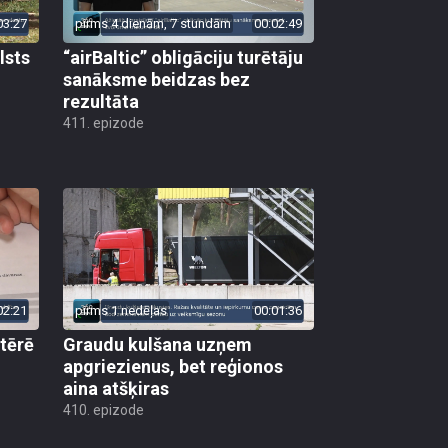
03:27
pirms 4 dienām, 7 stundām
00:02:49
lsts
“airBaltic” obligāciju turētāju
sanāksme beidzas bez
rezultāta
411. epizode
02:21
pirms 1 nedēļas
00:01:36
 tērē
Graudu kulšana uzņem
apgriezienus, bet reģionos
aina atšķiras
410. epizode