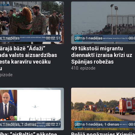
s 1 nedēļas
00:02:51
pirms 1 nedēļas
00:
tārajā bāzē “Ādaži”
49 tūkstoši migrantu
ada valsts aizsardzības
diennaktī izraisa krīzi uz
esta karavīru vecāku
Spānijas robežas
u
410. epizode
epizode
s 1 nedēļas, 1 dienas
00:02:27
pirms 1 nedēļas, 1 dienas
00:
ība: “airBaltic” nākotne
Polijā nogāzusies Krievij