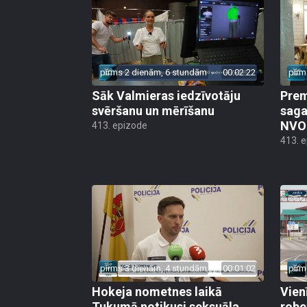
pirms 2 dienām, 6 stundām
00:02:22
pirm
Sāk Valmieras iedzīvotāju
Prem
svēršanu un mērīšanu
saga
NVO 
413. epizode
413. 
pirms 3 dienām, 4 stundām
00:01:02
pirm
Hokeja nometnes laikā
Vien
Tukumā notikusi seksuāla
robe