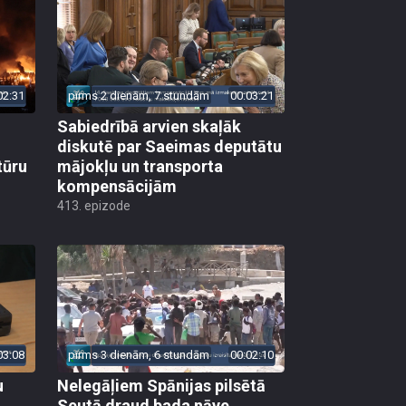
02:31
pirms 2 dienām, 7 stundām
00:03:21
Sabiedrībā arvien skaļāk
diskutē par Saeimas deputātu
tūru
mājokļu un transporta
kompensācijām
413. epizode
03:08
pirms 3 dienām, 6 stundām
00:02:10
u
Nelegāļiem Spānijas pilsētā
Seutā draud bada nāve