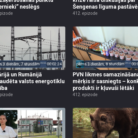
ernieki” neslēgs
Šengenas līguma pastāv
epizode
412. epizode
s 3 dienām, 7 stundām
00:02:24
pirms 3 dienām, 8 stundām
00:
rijā un Rumānijā
PVN likmes samazināšan
audēta valsts energotīklu
mērķis ir sasniegts – kon
ība
produkti ir kļuvuši lētāki
epizode
412. epizode