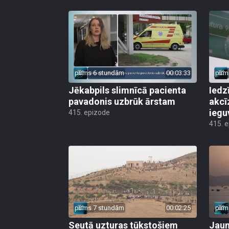
pirms 6 stundām
00:03:33
pirm
Jēkabpils slimnīcā pacienta
Iedz
pavadonis uzbrūk ārstam
akcī
iegu
415. epizode
415. 
pirms 7 stundām
00:02:25
pirm
Seutā uzturas tūkstošiem
Jauni