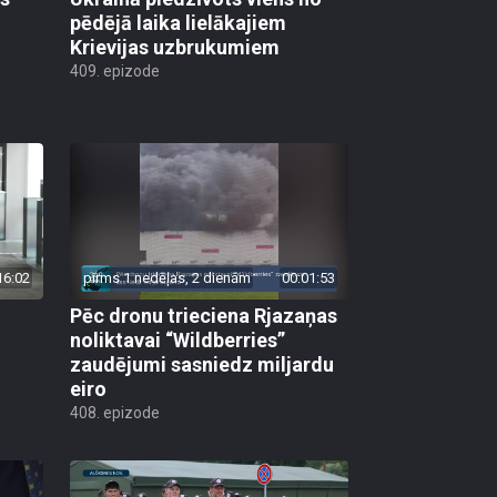
pēdējā laika lielākajiem
Krievijas uzbrukumiem
409. epizode
16:02
pirms 1 nedēļas, 2 dienām
00:01:53
Pēc dronu trieciena Rjazaņas
noliktavai “Wildberries”
zaudējumi sasniedz miljardu
eiro
408. epizode