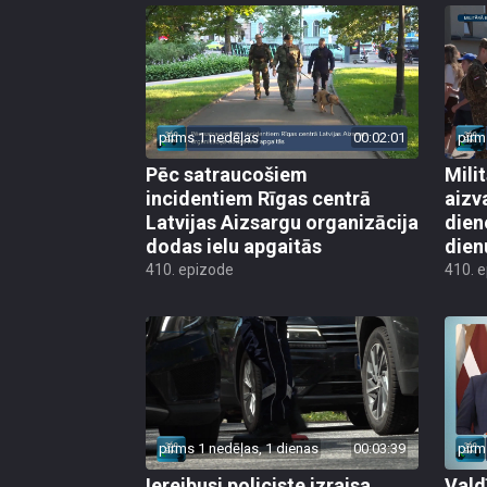
pirms 1 nedēļas
00:02:01
pirm
Pēc satraucošiem
Mili
incidentiem Rīgas centrā
aizv
Latvijas Aizsargu organizācija
dien
dodas ielu apgaitās
dien
410. epizode
410. 
pirms 1 nedēļas, 1 dienas
00:03:39
pirm
Iereibusi policiste izraisa
Vald