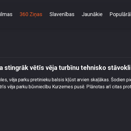
ilmas
360 Ziņas
Slavenības
Jaunākie
Populārā
nerģētikas ministrija stingrāk vētīs vēja turbīnu tehn
a stingrāk vētīs vēja turbīnu tehnisko stāvokli
es, vēja parku pretinieku balsis kļūst arvien skaļākas. Šodien pi
 trīs vēja parku būvniecību Kurzemes pusē. Plānotas arī citas pro