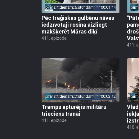
pirms 4 dienām, 6 stundām
00:01:44
pirm
Pēc traģiskas gulbēnu nāves
"Pāt
iedzīvotāji rosina aizliegt
pama
makšķerēt Māras dīķī
droš
Vals
411. epizode
411. 
pirms 4 dienām, 7 stundām
00:02:12
pirm
Tramps apturējis militāru
Vlad
triecienu Irānai
iekļ
izst
411. epizode
410. 