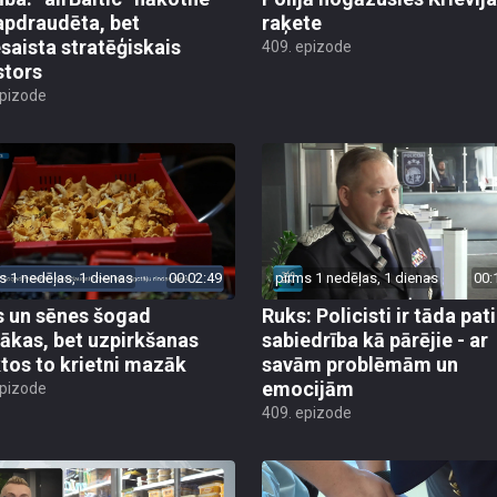
apdraudēta, bet
raķete
esaista stratēģiskais
409. epizode
stors
epizode
s 1 nedēļas, 1 dienas
00:02:49
pirms 1 nedēļas, 1 dienas
00:
 un sēnes šogad
Ruks: Policisti ir tāda pati
ākas, bet uzpirkšanas
sabiedrība kā pārējie - ar
tos to krietni mazāk
savām problēmām un
emocijām
epizode
409. epizode