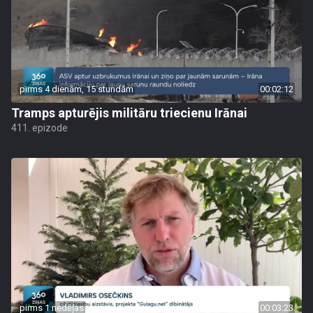
pirms 4 dienām, 15 stundām
00:02:12
Tramps apturējis militāru triecienu Irānai
411. epizode
pirms 1 nedēļas
00:03:23