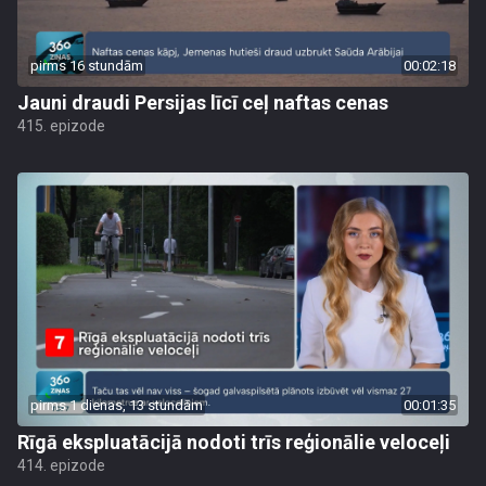
pirms 16 stundām
00:02:18
Jauni draudi Persijas līcī ceļ naftas cenas
415. epizode
pirms 1 dienas, 13 stundām
00:01:35
Rīgā ekspluatācijā nodoti trīs reģionālie veloceļi
414. epizode