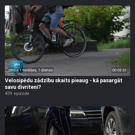
pirms 1 nedēļas, 1 dienas
00:03:33
Velosipēdu zādzību skaits pieaug - kā pasargāt
savu divriteni?
409. epizode