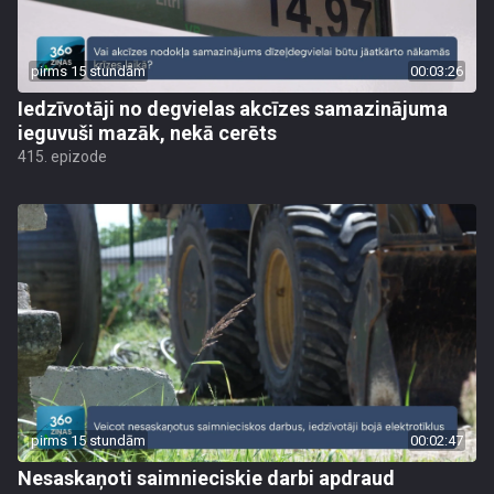
pirms 15 stundām
00:03:26
Iedzīvotāji no degvielas akcīzes samazinājuma
ieguvuši mazāk, nekā cerēts
415. epizode
pirms 15 stundām
00:02:47
Nesaskaņoti saimnieciskie darbi apdraud