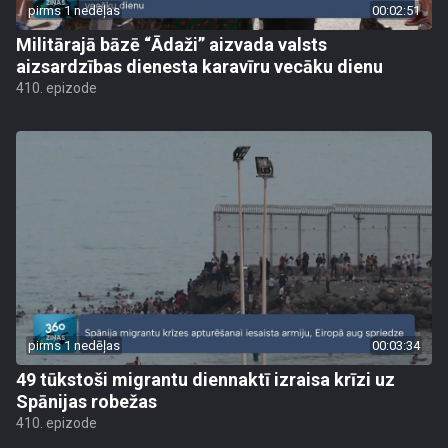
pirms 1 nedēļas
00:02:51
Militārajā bāzē “Ādaži” aizvada valsts
aizsardzības dienesta karavīru vecāku dienu
410. epizode
pirms 1 nedēļas
00:03:34
49 tūkstoši migrantu diennaktī izraisa krīzi uz
Spānijas robežas
410. epizode