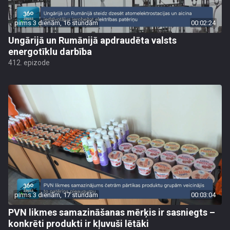
pirms 3 dienām, 16 stundām
00:02:24
Ungārijā un Rumānijā apdraudēta valsts
energotīklu darbība
412. epizode
pirms 3 dienām, 17 stundām
00:03:04
PVN likmes samazināšanas mērķis ir sasniegts –
konkrēti produkti ir kļuvuši lētāki