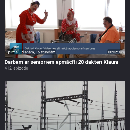
pirms 3 dienām, 15 stundām
00:02:38
Darbam ar senioriem apmācīti 20 dakteri Klauni
412. epizode