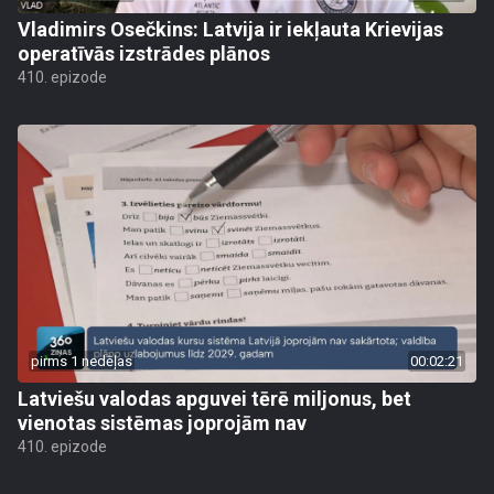
Vladimirs Osečkins: Latvija ir iekļauta Krievijas
operatīvās izstrādes plānos
410. epizode
pirms 1 nedēļas
00:02:21
Latviešu valodas apguvei tērē miljonus, bet
vienotas sistēmas joprojām nav
410. epizode