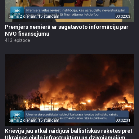
pirms 2 dienām, 15 stundām
00:02:03
Premjers nemierā ar sagatavoto informāciju par
NVO finansējumu
413. epizode
pirms 2 dienām, 15 stundām
00:02:31
Krievija jau atkal raidījusi ballistiskās raķetes pret
Ukrainas civilo infrastruktūru un dzīvojamajām