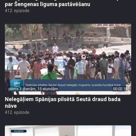
par Šengenas līguma pastāvēšanu
412. epizode
pirms 3 dienām, 15 stundām
00:02:10
Nelegāļiem Spānijas pilsētā Seutā draud bada
nāve
412. epizode