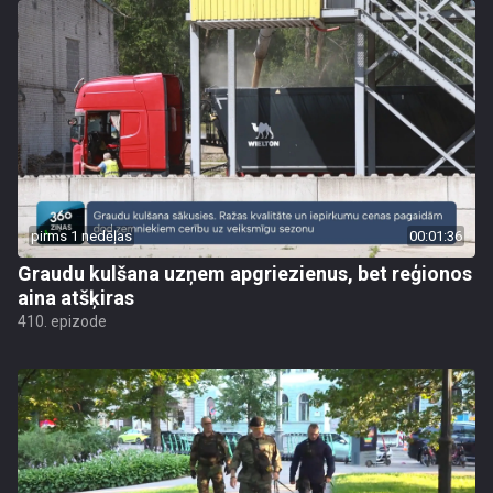
pirms 1 nedēļas
00:01:36
Graudu kulšana uzņem apgriezienus, bet reģionos
aina atšķiras
410. epizode