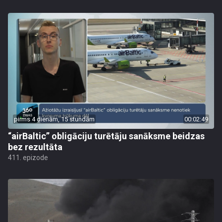
pirms 4 dienām, 15 stundām
00:02:49
“airBaltic” obligāciju turētāju sanāksme beidzas
bez rezultāta
411. epizode