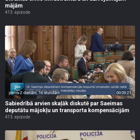
mājām
413. epizode
pirms 2 dienām, 16 stundām
00:03:21
Sabiedrībā arvien skaļāk diskutē par Saeimas
deputātu mājokļu un transporta kompensācijām
413. epizode