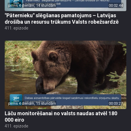
pirms 4 dienām, 14 stundām
00:02:44
"Pāternieku" slēgšanas pamatojums – Latvijas
drošība un resursu trūkums Valsts robežsardzē
411. epizode
pirms 4 dienām, 15 stundām
00:03:27
Lāču monitorēšanai no valsts naudas atvēl 180
000 eiro
411. epizode