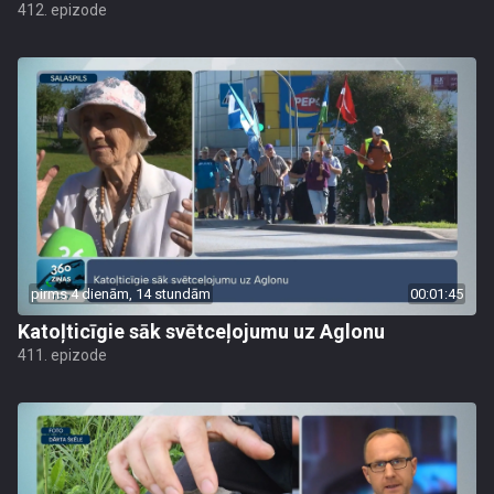
412. epizode
pirms 4 dienām, 14 stundām
00:01:45
Katoļticīgie sāk svētceļojumu uz Aglonu
411. epizode