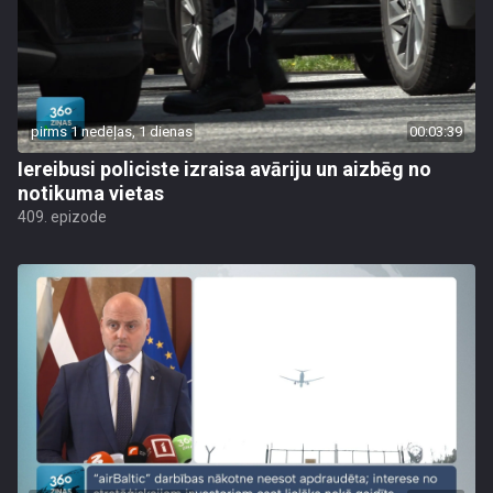
pirms 1 nedēļas, 1 dienas
00:03:39
Iereibusi policiste izraisa avāriju un aizbēg no
notikuma vietas
409. epizode