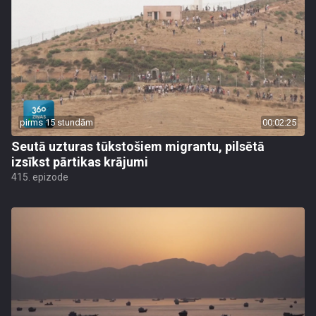
pirms 15 stundām
00:02:25
Seutā uzturas tūkstošiem migrantu, pilsētā
izsīkst pārtikas krājumi
415. epizode