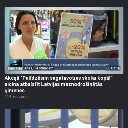
pirms 1 dienas, 14 stundām
00:03:16
Akcijā “Palīdzēsim sagatavoties skolai kopā!”
aicina atbalstīt Latvijas maznodrošinātās
ģimenes
414. epizode