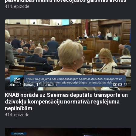
414. epizode
pirms 1 dienas, 14 stundām
00:03:42
KNAB norāda uz Saeimas deputātu transporta un
dzīvokļu kompensāciju normatīvā regulējuma
nepilnībām
414. epizode