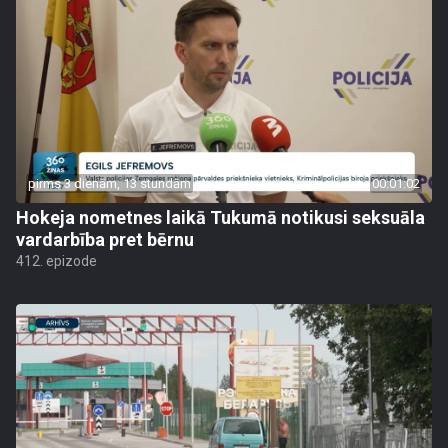
pirms 3 dienām, 13 stundām
00:01:02
Hokeja nometnes laikā Tukumā notikusi seksuāla
vardarbība pret bērnu
412. epizode