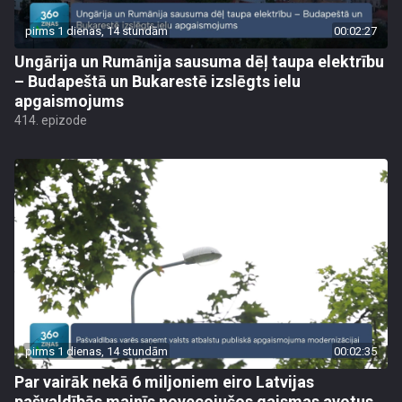
pirms 1 dienas, 14 stundām
00:02:27
Ungārija un Rumānija sausuma dēļ taupa elektrību
– Budapeštā un Bukarestē izslēgts ielu
apgaismojums
414. epizode
pirms 1 dienas, 14 stundām
00:02:35
Par vairāk nekā 6 miljoniem eiro Latvijas
pašvaldībās mainīs novecojušos gaismas avotus