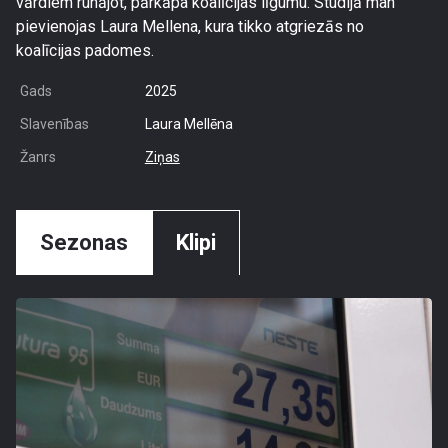
vārdiem runājot, pārkāpa koalīcijas līgumu. Studijā man
pievienojas Laura Mellena, kura tikko atgriezās no
koalīcijas padomes.
Gads
2025
Slavenības
Laura Mellēna
Žanrs
Ziņas
Sezonas
Klipi