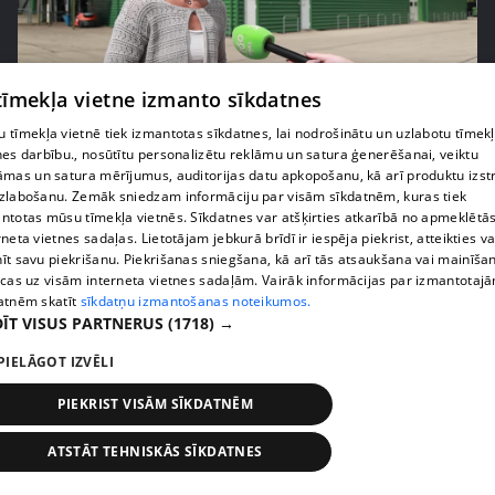
 tīmekļa vietne izmanto sīkdatnes
pirms 1 nedēļas, 1 dienas
00:05:05
 tīmekļa vietnē tiek izmantotas sīkdatnes, lai nodrošinātu un uzlabotu tīmek
Melleņu zelta drudzis: kas nosaka iepirkuma
nes darbību., nosūtītu personalizētu reklāmu un satura ģenerēšanai, veiktu
cenu?
āmas un satura mērījumus, auditorijas datu apkopošanu, kā arī produktu izst
409. epizode
zlabošanu. Zemāk sniedzam informāciju par visām sīkdatnēm, kuras tiek
ntotas mūsu tīmekļa vietnēs. Sīkdatnes var atšķirties atkarībā no apmeklētā
rneta vietnes sadaļas. Lietotājam jebkurā brīdī ir iespēja piekrist, atteikties va
īt savu piekrišanu. Piekrišanas sniegšana, kā arī tās atsaukšana vai mainīša
ecas uz visām interneta vietnes sadaļām. Vairāk informācijas par izmantotaj
atnēm skatīt
sīkdatņu izmantošanas noteikumos.
ĪT VISUS PARTNERUS
(1718) →
PIELĀGOT IZVĒLI
PIEKRIST VISĀM SĪKDATNĒM
ATSTĀT TEHNISKĀS SĪKDATNES
pirms 1 nedēļas, 1 dienas
00:02:49