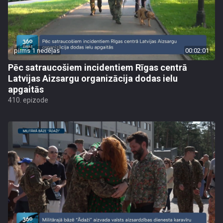
pirms 1 nedēļas
00:02:01
Pēc satraucošiem incidentiem Rīgas centrā
Latvijas Aizsargu organizācija dodas ielu
apgaitās
410. epizode