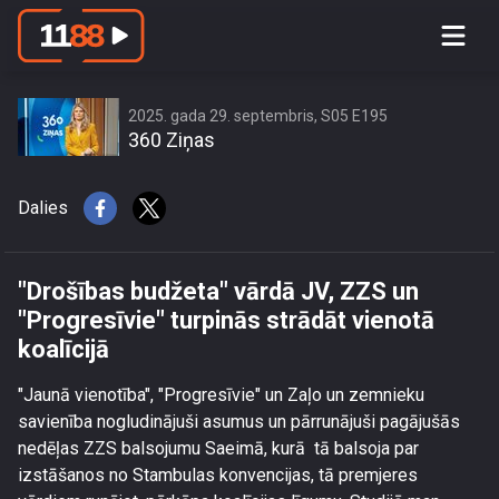
\"Drošības budžeta\" vārdā JV, ZZS un
\"Progresīvie\" turpinās strādāt vienotā
koalīcijā
2025. gada 29. septembris, S05 E195
360 Ziņas
Dalies
"Drošības budžeta" vārdā JV, ZZS un
"Progresīvie" turpinās strādāt vienotā
koalīcijā
"Jaunā vienotība", "Progresīvie" un Zaļo un zemnieku
savienība nogludinājuši asumus un pārrunājuši pagājušās
nedēļas ZZS balsojumu Saeimā, kurā tā balsoja par
izstāšanos no Stambulas konvencijas, tā premjeres