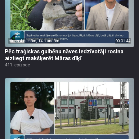
pirms 4 dienām, 14 stundām
00:01:44
Pēc traģiskas gulbēnu nāves iedzīvotāji rosina
aizliegt makšķerēt Māras dīķī
411. epizode