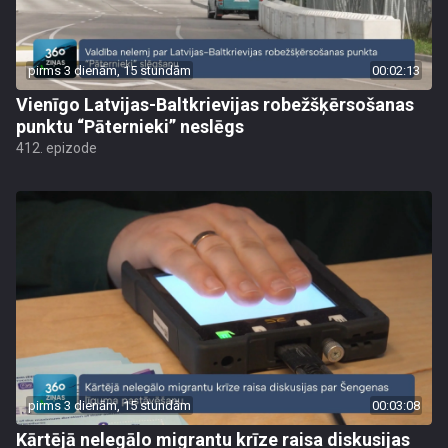
pirms 3 dienām, 15 stundām
00:02:13
Vienīgo Latvijas-Baltkrievijas robežšķērsošanas
punktu “Pāternieki” neslēgs
412. epizode
pirms 3 dienām, 15 stundām
00:03:08
Kārtējā nelegālo migrantu krīze raisa diskusijas