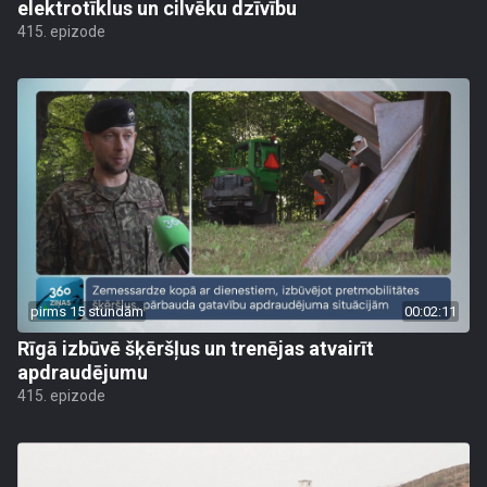
elektrotīklus un cilvēku dzīvību
415. epizode
pirms 15 stundām
00:02:11
Rīgā izbūvē šķēršļus un trenējas atvairīt
apdraudējumu
415. epizode