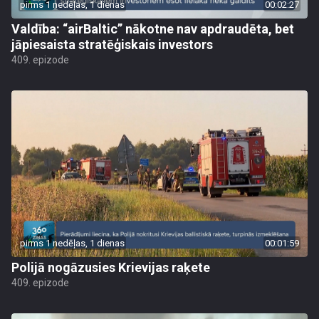
pirms 1 nedēļas, 1 dienas
00:02:27
Valdība: “airBaltic” nākotne nav apdraudēta, bet
jāpiesaista stratēģiskais investors
409. epizode
pirms 1 nedēļas, 1 dienas
00:01:59
Polijā nogāzusies Krievijas raķete
409. epizode